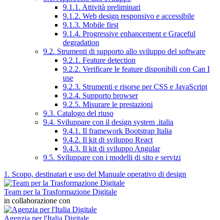
9.1.1. Attività preliminari
9.1.2. Web design responsivo e accessibile
9.1.3. Mobile first
9.1.4. Progressive enhancement e Graceful
degradation
9.2. Strumenti di supporto allo sviluppo del software
9.2.1. Feature detection
9.2.2. Verificare le feature disponibili con Can I
use
9.2.3. Strumenti e risorse per CSS e JavaScript
9.2.4. Supporto browser
9.2.5. Misurare le prestazioni
9.3. Catalogo del riuso
9.4. Sviluppare con il design system .italia
9.4.1. Il framework Bootstrap Italia
9.4.2. Il kit di sviluppo React
9.4.3. Il kit di sviluppo Angular
9.5. Sviluppare con i modelli di sito e servizi
1. Scopo, destinatari e uso del Manuale operativo di design
Team per la Trasformazione Digitale
in collaborazione con
Agenzia per l'Italia Digitale