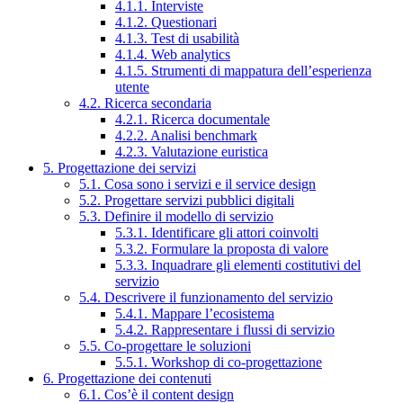
4.1.1. Interviste
4.1.2. Questionari
4.1.3. Test di usabilità
4.1.4. Web analytics
4.1.5. Strumenti di mappatura dell’esperienza
utente
4.2. Ricerca secondaria
4.2.1. Ricerca documentale
4.2.2. Analisi benchmark
4.2.3. Valutazione euristica
5. Progettazione dei servizi
5.1. Cosa sono i servizi e il service design
5.2. Progettare servizi pubblici digitali
5.3. Definire il modello di servizio
5.3.1. Identificare gli attori coinvolti
5.3.2. Formulare la proposta di valore
5.3.3. Inquadrare gli elementi costitutivi del
servizio
5.4. Descrivere il funzionamento del servizio
5.4.1. Mappare l’ecosistema
5.4.2. Rappresentare i flussi di servizio
5.5. Co-progettare le soluzioni
5.5.1. Workshop di co-progettazione
6. Progettazione dei contenuti
6.1. Cos’è il content design