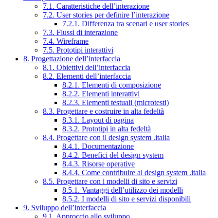
7.1. Caratteristiche dell’interazione
7.2. User stories per definire l’interazione
7.2.1. Differenza tra scenari e user stories
7.3. Flussi di interazione
7.4. Wireframe
7.5. Prototipi interattivi
8. Progettazione dell’interfaccia
8.1. Obiettivi dell’interfaccia
8.2. Elementi dell’interfaccia
8.2.1. Elementi di composizione
8.2.2. Elementi interattivi
8.2.3. Elementi testuali (microtesti)
8.3. Progettare e costruire in alta fedeltà
8.3.1. Layout di pagina
8.3.2. Prototipi in alta fedeltà
8.4. Progettare con il design system .italia
8.4.1. Documentazione
8.4.2. Benefici del design system
8.4.3. Risorse operative
8.4.4. Come contribuire al design system .italia
8.5. Progettare con i modelli di sito e servizi
8.5.1. Vantaggi dell’utilizzo dei modelli
8.5.2. I modelli di sito e servizi disponibili
9. Sviluppo dell’interfaccia
9.1. Approccio allo sviluppo