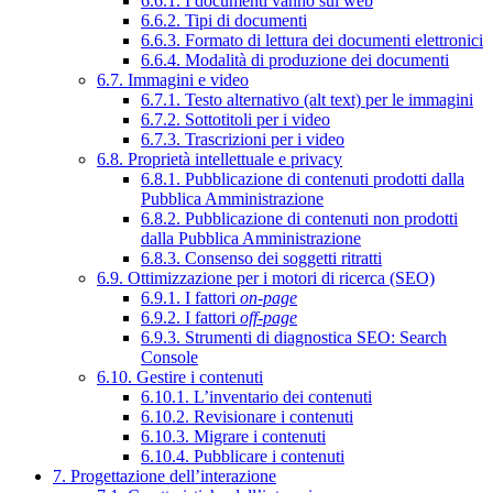
6.6.1. I documenti vanno sul web
6.6.2. Tipi di documenti
6.6.3. Formato di lettura dei documenti elettronici
6.6.4. Modalità di produzione dei documenti
6.7. Immagini e video
6.7.1. Testo alternativo (alt text) per le immagini
6.7.2. Sottotitoli per i video
6.7.3. Trascrizioni per i video
6.8. Proprietà intellettuale e privacy
6.8.1. Pubblicazione di contenuti prodotti dalla
Pubblica Amministrazione
6.8.2. Pubblicazione di contenuti non prodotti
dalla Pubblica Amministrazione
6.8.3. Consenso dei soggetti ritratti
6.9. Ottimizzazione per i motori di ricerca (SEO)
6.9.1. I fattori
on-page
6.9.2. I fattori
off-page
6.9.3. Strumenti di diagnostica SEO: Search
Console
6.10. Gestire i contenuti
6.10.1. L’inventario dei contenuti
6.10.2. Revisionare i contenuti
6.10.3. Migrare i contenuti
6.10.4. Pubblicare i contenuti
7. Progettazione dell’interazione