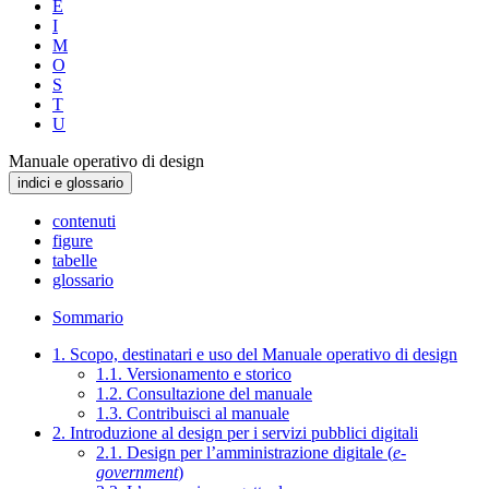
E
I
M
O
S
T
U
Manuale operativo di design
indici e glossario
contenuti
figure
tabelle
glossario
Sommario
1. Scopo, destinatari e uso del Manuale operativo di design
1.1. Versionamento e storico
1.2. Consultazione del manuale
1.3. Contribuisci al manuale
2. Introduzione al design per i servizi pubblici digitali
2.1. Design per l’amministrazione digitale (
e-
government
)