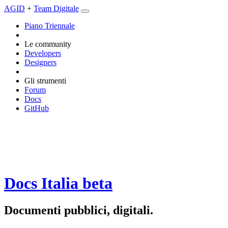
AGID
+
Team Digitale
Piano Triennale
Le community
Developers
Designers
Gli strumenti
Forum
Docs
GitHub
Docs Italia
beta
Documenti pubblici, digitali.