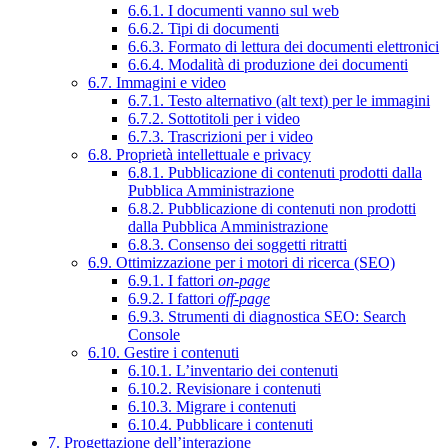
6.6.1. I documenti vanno sul web
6.6.2. Tipi di documenti
6.6.3. Formato di lettura dei documenti elettronici
6.6.4. Modalità di produzione dei documenti
6.7. Immagini e video
6.7.1. Testo alternativo (alt text) per le immagini
6.7.2. Sottotitoli per i video
6.7.3. Trascrizioni per i video
6.8. Proprietà intellettuale e privacy
6.8.1. Pubblicazione di contenuti prodotti dalla
Pubblica Amministrazione
6.8.2. Pubblicazione di contenuti non prodotti
dalla Pubblica Amministrazione
6.8.3. Consenso dei soggetti ritratti
6.9. Ottimizzazione per i motori di ricerca (SEO)
6.9.1. I fattori
on-page
6.9.2. I fattori
off-page
6.9.3. Strumenti di diagnostica SEO: Search
Console
6.10. Gestire i contenuti
6.10.1. L’inventario dei contenuti
6.10.2. Revisionare i contenuti
6.10.3. Migrare i contenuti
6.10.4. Pubblicare i contenuti
7. Progettazione dell’interazione