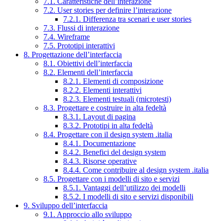
7.1. Caratteristiche dell’interazione
7.2. User stories per definire l’interazione
7.2.1. Differenza tra scenari e user stories
7.3. Flussi di interazione
7.4. Wireframe
7.5. Prototipi interattivi
8. Progettazione dell’interfaccia
8.1. Obiettivi dell’interfaccia
8.2. Elementi dell’interfaccia
8.2.1. Elementi di composizione
8.2.2. Elementi interattivi
8.2.3. Elementi testuali (microtesti)
8.3. Progettare e costruire in alta fedeltà
8.3.1. Layout di pagina
8.3.2. Prototipi in alta fedeltà
8.4. Progettare con il design system .italia
8.4.1. Documentazione
8.4.2. Benefici del design system
8.4.3. Risorse operative
8.4.4. Come contribuire al design system .italia
8.5. Progettare con i modelli di sito e servizi
8.5.1. Vantaggi dell’utilizzo dei modelli
8.5.2. I modelli di sito e servizi disponibili
9. Sviluppo dell’interfaccia
9.1. Approccio allo sviluppo