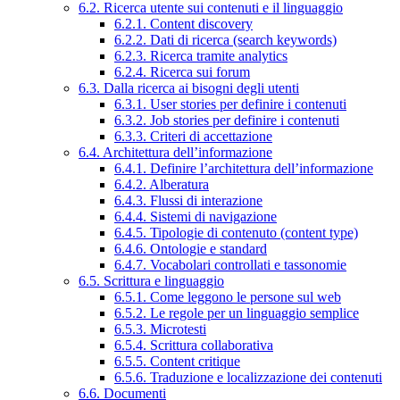
6.2. Ricerca utente sui contenuti e il linguaggio
6.2.1. Content discovery
6.2.2. Dati di ricerca (search keywords)
6.2.3. Ricerca tramite analytics
6.2.4. Ricerca sui forum
6.3. Dalla ricerca ai bisogni degli utenti
6.3.1. User stories per definire i contenuti
6.3.2. Job stories per definire i contenuti
6.3.3. Criteri di accettazione
6.4. Architettura dell’informazione
6.4.1. Definire l’architettura dell’informazione
6.4.2. Alberatura
6.4.3. Flussi di interazione
6.4.4. Sistemi di navigazione
6.4.5. Tipologie di contenuto (content type)
6.4.6. Ontologie e standard
6.4.7. Vocabolari controllati e tassonomie
6.5. Scrittura e linguaggio
6.5.1. Come leggono le persone sul web
6.5.2. Le regole per un linguaggio semplice
6.5.3. Microtesti
6.5.4. Scrittura collaborativa
6.5.5. Content critique
6.5.6. Traduzione e localizzazione dei contenuti
6.6. Documenti