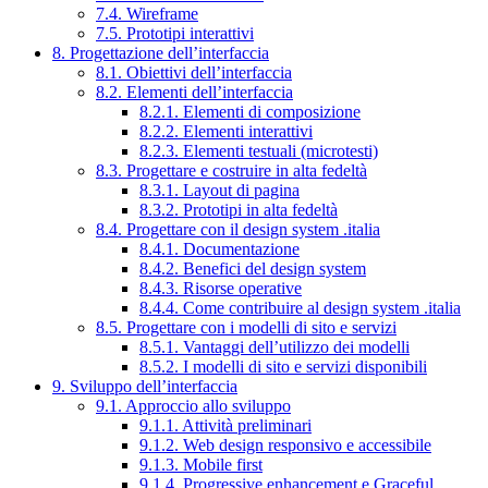
7.4. Wireframe
7.5. Prototipi interattivi
8. Progettazione dell’interfaccia
8.1. Obiettivi dell’interfaccia
8.2. Elementi dell’interfaccia
8.2.1. Elementi di composizione
8.2.2. Elementi interattivi
8.2.3. Elementi testuali (microtesti)
8.3. Progettare e costruire in alta fedeltà
8.3.1. Layout di pagina
8.3.2. Prototipi in alta fedeltà
8.4. Progettare con il design system .italia
8.4.1. Documentazione
8.4.2. Benefici del design system
8.4.3. Risorse operative
8.4.4. Come contribuire al design system .italia
8.5. Progettare con i modelli di sito e servizi
8.5.1. Vantaggi dell’utilizzo dei modelli
8.5.2. I modelli di sito e servizi disponibili
9. Sviluppo dell’interfaccia
9.1. Approccio allo sviluppo
9.1.1. Attività preliminari
9.1.2. Web design responsivo e accessibile
9.1.3. Mobile first
9.1.4. Progressive enhancement e Graceful