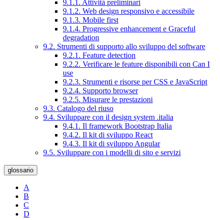
9.1.1. Attività preliminari
9.1.2. Web design responsivo e accessibile
9.1.3. Mobile first
9.1.4. Progressive enhancement e Graceful
degradation
9.2. Strumenti di supporto allo sviluppo del software
9.2.1. Feature detection
9.2.2. Verificare le feature disponibili con Can I
use
9.2.3. Strumenti e risorse per CSS e JavaScript
9.2.4. Supporto browser
9.2.5. Misurare le prestazioni
9.3. Catalogo del riuso
9.4. Sviluppare con il design system .italia
9.4.1. Il framework Bootstrap Italia
9.4.2. Il kit di sviluppo React
9.4.3. Il kit di sviluppo Angular
9.5. Sviluppare con i modelli di sito e servizi
glossario
A
B
C
D