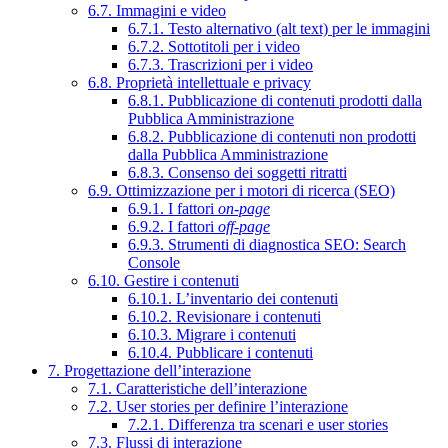
6.7. Immagini e video
6.7.1. Testo alternativo (alt text) per le immagini
6.7.2. Sottotitoli per i video
6.7.3. Trascrizioni per i video
6.8. Proprietà intellettuale e privacy
6.8.1. Pubblicazione di contenuti prodotti dalla
Pubblica Amministrazione
6.8.2. Pubblicazione di contenuti non prodotti
dalla Pubblica Amministrazione
6.8.3. Consenso dei soggetti ritratti
6.9. Ottimizzazione per i motori di ricerca (SEO)
6.9.1. I fattori
on-page
6.9.2. I fattori
off-page
6.9.3. Strumenti di diagnostica SEO: Search
Console
6.10. Gestire i contenuti
6.10.1. L’inventario dei contenuti
6.10.2. Revisionare i contenuti
6.10.3. Migrare i contenuti
6.10.4. Pubblicare i contenuti
7. Progettazione dell’interazione
7.1. Caratteristiche dell’interazione
7.2. User stories per definire l’interazione
7.2.1. Differenza tra scenari e user stories
7.3. Flussi di interazione