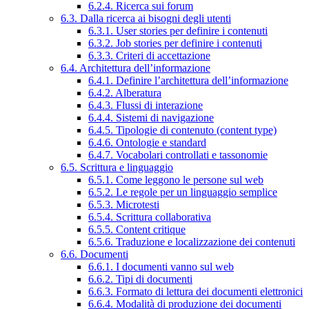
6.2.4. Ricerca sui forum
6.3. Dalla ricerca ai bisogni degli utenti
6.3.1. User stories per definire i contenuti
6.3.2. Job stories per definire i contenuti
6.3.3. Criteri di accettazione
6.4. Architettura dell’informazione
6.4.1. Definire l’architettura dell’informazione
6.4.2. Alberatura
6.4.3. Flussi di interazione
6.4.4. Sistemi di navigazione
6.4.5. Tipologie di contenuto (content type)
6.4.6. Ontologie e standard
6.4.7. Vocabolari controllati e tassonomie
6.5. Scrittura e linguaggio
6.5.1. Come leggono le persone sul web
6.5.2. Le regole per un linguaggio semplice
6.5.3. Microtesti
6.5.4. Scrittura collaborativa
6.5.5. Content critique
6.5.6. Traduzione e localizzazione dei contenuti
6.6. Documenti
6.6.1. I documenti vanno sul web
6.6.2. Tipi di documenti
6.6.3. Formato di lettura dei documenti elettronici
6.6.4. Modalità di produzione dei documenti