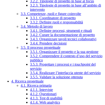
3.2.2. Tipologie di progetto in base al focus
3.2.3. Tipologie di progetto in base all’ambito di
intervento
3.3. Competenze, ruoli e figure coinvolte
3.3.1. Coordinatore di progetto
3.3.2. Definire ruoli e responsabilità
3.4. Metodo di lavoro
3.4.1. Definire processi, strumenti e rituali
3.4.2. Curare la documentazione di progetto
3.4.3. Organizzare tavoli tecnici collaborativi
3.4.4. Prendere decisioni
3.5. Il processo progettuale
3.5.1. Organizzare il progetto e la sua gestione
3.5.2. Comprendere il contesto d’uso del servizio
pubblico
3.5.3. Progettare i processi e i
touchpoint
del
servizio
3.5.4. Realizzare l’interfaccia utente del servizio
3.5.5. Validare la soluzione ottenuta
4. Ricerca progettuale
4.1. Ricerca primaria
4.1.1. Interviste
4.1.2. Questionari
4.1.3. Test di usabilità
4.1.4. Web analytics