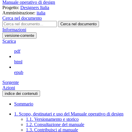
Manuale operativo di design
Progetto:
Designers Italia
Amministrazione:
italia
Cerca nel documento
Cerca nel documento
Informazioni
versione-corrente
Scarica
pdf
html
epub
Sorgente
Azioni
indice dei contenuti
Sommario
1. Scopo, destinatari e uso del Manuale operativo di design
1.1. Versionamento e storico
1.2. Consultazione del manuale
1.3. Contribuisci al manuale