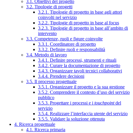
3.1. Obiettivi del progetto
3.2. Tipologie di progetti
3.2.1. Tipologie di progetto in base agli attori
coinvolti nel servizio
3.2.2. Tipologie di progetto in base al focus
3.2.3. Tipologie di progetto in base all’ambito di
intervento
3.3. Competenze, ruoli e figure coinvolte
3.3.1. Coordinatore di progetto
3.3.2. Definire ruoli e responsabilità
3.4. Metodo di lavoro
3.4.1. Definire processi, strumenti e rituali
3.4.2. Curare la documentazione di progetto
3.4.3. Organizzare tavoli tecnici collaborativi
3.4.4. Prendere decisioni
3.5. Il processo progettuale
3.5.1. Organizzare il progetto e la sua gestione
3.5.2. Comprendere il contesto d’uso del servizio
pubblico
3.5.3. Progettare i processi e i
touchpoint
del
servizio
3.5.4. Realizzare l’interfaccia utente del servizio
3.5.5. Validare la soluzione ottenuta
4. Ricerca progettuale
4.1. Ricerca primaria