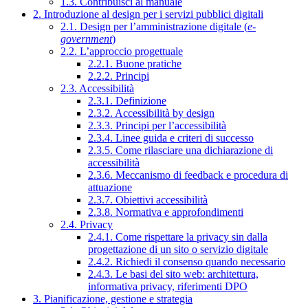
1.3. Contribuisci al manuale
2. Introduzione al design per i servizi pubblici digitali
2.1. Design per l’amministrazione digitale (
e-
government
)
2.2. L’approccio progettuale
2.2.1. Buone pratiche
2.2.2. Principi
2.3. Accessibilità
2.3.1. Definizione
2.3.2. Accessibilità by design
2.3.3. Principi per l’accessibilità
2.3.4. Linee guida e criteri di successo
2.3.5. Come rilasciare una dichiarazione di
accessibilità
2.3.6. Meccanismo di feedback e procedura di
attuazione
2.3.7. Obiettivi accessibilità
2.3.8. Normativa e approfondimenti
2.4. Privacy
2.4.1. Come rispettare la privacy sin dalla
progettazione di un sito o servizio digitale
2.4.2. Richiedi il consenso quando necessario
2.4.3. Le basi del sito web: architettura,
informativa privacy, riferimenti DPO
3. Pianificazione, gestione e strategia