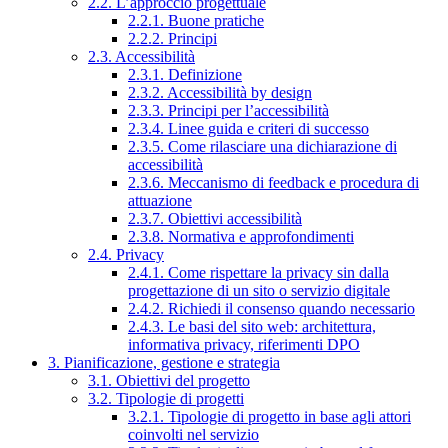
2.2. L’approccio progettuale
2.2.1. Buone pratiche
2.2.2. Principi
2.3. Accessibilità
2.3.1. Definizione
2.3.2. Accessibilità by design
2.3.3. Principi per l’accessibilità
2.3.4. Linee guida e criteri di successo
2.3.5. Come rilasciare una dichiarazione di
accessibilità
2.3.6. Meccanismo di feedback e procedura di
attuazione
2.3.7. Obiettivi accessibilità
2.3.8. Normativa e approfondimenti
2.4. Privacy
2.4.1. Come rispettare la privacy sin dalla
progettazione di un sito o servizio digitale
2.4.2. Richiedi il consenso quando necessario
2.4.3. Le basi del sito web: architettura,
informativa privacy, riferimenti DPO
3. Pianificazione, gestione e strategia
3.1. Obiettivi del progetto
3.2. Tipologie di progetti
3.2.1. Tipologie di progetto in base agli attori
coinvolti nel servizio