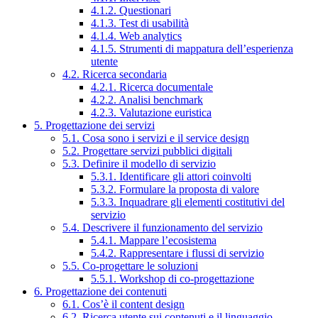
4.1.2. Questionari
4.1.3. Test di usabilità
4.1.4. Web analytics
4.1.5. Strumenti di mappatura dell’esperienza
utente
4.2. Ricerca secondaria
4.2.1. Ricerca documentale
4.2.2. Analisi benchmark
4.2.3. Valutazione euristica
5. Progettazione dei servizi
5.1. Cosa sono i servizi e il service design
5.2. Progettare servizi pubblici digitali
5.3. Definire il modello di servizio
5.3.1. Identificare gli attori coinvolti
5.3.2. Formulare la proposta di valore
5.3.3. Inquadrare gli elementi costitutivi del
servizio
5.4. Descrivere il funzionamento del servizio
5.4.1. Mappare l’ecosistema
5.4.2. Rappresentare i flussi di servizio
5.5. Co-progettare le soluzioni
5.5.1. Workshop di co-progettazione
6. Progettazione dei contenuti
6.1. Cos’è il content design
6.2. Ricerca utente sui contenuti e il linguaggio