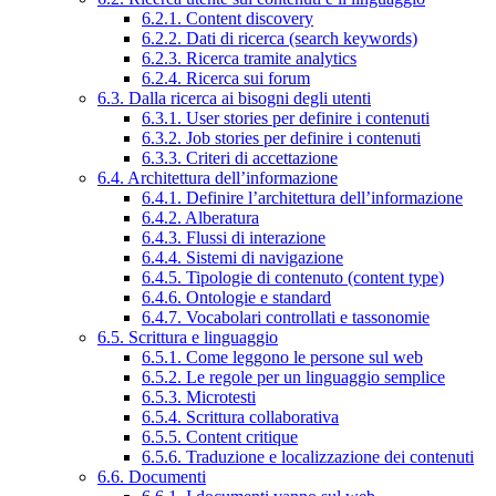
6.2.1. Content discovery
6.2.2. Dati di ricerca (search keywords)
6.2.3. Ricerca tramite analytics
6.2.4. Ricerca sui forum
6.3. Dalla ricerca ai bisogni degli utenti
6.3.1. User stories per definire i contenuti
6.3.2. Job stories per definire i contenuti
6.3.3. Criteri di accettazione
6.4. Architettura dell’informazione
6.4.1. Definire l’architettura dell’informazione
6.4.2. Alberatura
6.4.3. Flussi di interazione
6.4.4. Sistemi di navigazione
6.4.5. Tipologie di contenuto (content type)
6.4.6. Ontologie e standard
6.4.7. Vocabolari controllati e tassonomie
6.5. Scrittura e linguaggio
6.5.1. Come leggono le persone sul web
6.5.2. Le regole per un linguaggio semplice
6.5.3. Microtesti
6.5.4. Scrittura collaborativa
6.5.5. Content critique
6.5.6. Traduzione e localizzazione dei contenuti
6.6. Documenti