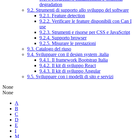
degradation
9.2. Strumenti di supporto allo sviluppo del software
9.2.1. Feature detection
9.2.2. Verificare le feature disponibili con Can I
use
9.2.3. Strumenti e risorse per CSS e JavaScript
9.2.4. Supporto browser
9.2.5. Misurare le prestazioni
9.3. Catalogo del riuso
9.4. Sviluppare con il design system .italia
9.4.1. Il framework Bootstrap Italia
9.4.2. Il kit di sviluppo React
9.4.3. Il kit di sviluppo Angular
9.5. Sviluppare con i modelli di sito e servizi
None
None
A
B
C
D
E
I
M