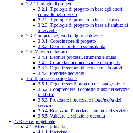
3.2. Tipologie di progetti
3.2.1. Tipologie di progetto in base agli attori
coinvolti nel servizio
3.2.2. Tipologie di progetto in base al focus
3.2.3. Tipologie di progetto in base all’ambito di
intervento
3.3. Competenze, ruoli e figure coinvolte
3.3.1. Coordinatore di progetto
3.3.2. Definire ruoli e responsabilità
3.4. Metodo di lavoro
3.4.1. Definire processi, strumenti e rituali
3.4.2. Curare la documentazione di progetto
3.4.3. Organizzare tavoli tecnici collaborativi
3.4.4. Prendere decisioni
3.5. Il processo progettuale
3.5.1. Organizzare il progetto e la sua gestione
3.5.2. Comprendere il contesto d’uso del servizio
pubblico
3.5.3. Progettare i processi e i
touchpoint
del
servizio
3.5.4. Realizzare l’interfaccia utente del servizio
3.5.5. Validare la soluzione ottenuta
4. Ricerca progettuale
4.1. Ricerca primaria
4.1.1. Interviste