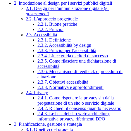
2. Introduzione al design per i servizi pubblici digitali
2.1. Design per l’amministrazione digitale (
e-
government
)
2.2. L’approccio progettuale
2.2.1. Buone pratiche
2.2.2. Principi
2.3. Accessibilità
2.3.1. Definizione
2.3.2. Accessibilità by design
2.3.3. Principi per l’accessibilità
2.3.4. Linee guida e criteri di successo
2.3.5. Come rilasciare una dichiarazione di
accessibilità
2.3.6. Meccanismo di feedback e procedura di
attuazione
2.3.7. Obiettivi accessibilità
2.3.8. Normativa e approfondimenti
2.4. Privacy
2.4.1. Come rispettare la privacy sin dalla
progettazione di un sito o servizio digitale
2.4.2. Richiedi il consenso quando necessario
2.4.3. Le basi del sito web: architettura,
informativa privacy, riferimenti DPO
3. Pianificazione, gestione e strategia
3.1. Obiettivi del progetto