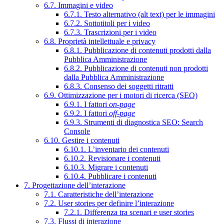
6.7. Immagini e video
6.7.1. Testo alternativo (alt text) per le immagini
6.7.2. Sottotitoli per i video
6.7.3. Trascrizioni per i video
6.8. Proprietà intellettuale e privacy
6.8.1. Pubblicazione di contenuti prodotti dalla
Pubblica Amministrazione
6.8.2. Pubblicazione di contenuti non prodotti
dalla Pubblica Amministrazione
6.8.3. Consenso dei soggetti ritratti
6.9. Ottimizzazione per i motori di ricerca (SEO)
6.9.1. I fattori
on-page
6.9.2. I fattori
off-page
6.9.3. Strumenti di diagnostica SEO: Search
Console
6.10. Gestire i contenuti
6.10.1. L’inventario dei contenuti
6.10.2. Revisionare i contenuti
6.10.3. Migrare i contenuti
6.10.4. Pubblicare i contenuti
7. Progettazione dell’interazione
7.1. Caratteristiche dell’interazione
7.2. User stories per definire l’interazione
7.2.1. Differenza tra scenari e user stories
7.3. Flussi di interazione