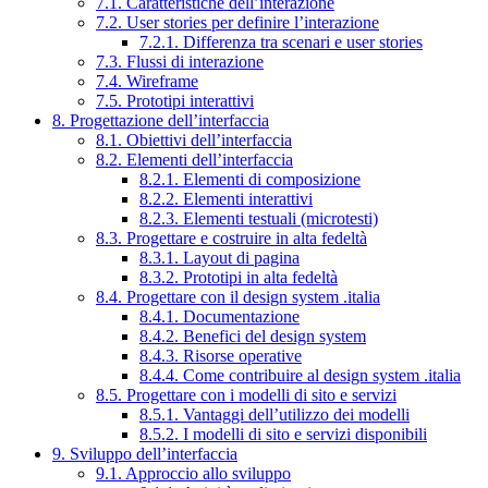
7.1. Caratteristiche dell’interazione
7.2. User stories per definire l’interazione
7.2.1. Differenza tra scenari e user stories
7.3. Flussi di interazione
7.4. Wireframe
7.5. Prototipi interattivi
8. Progettazione dell’interfaccia
8.1. Obiettivi dell’interfaccia
8.2. Elementi dell’interfaccia
8.2.1. Elementi di composizione
8.2.2. Elementi interattivi
8.2.3. Elementi testuali (microtesti)
8.3. Progettare e costruire in alta fedeltà
8.3.1. Layout di pagina
8.3.2. Prototipi in alta fedeltà
8.4. Progettare con il design system .italia
8.4.1. Documentazione
8.4.2. Benefici del design system
8.4.3. Risorse operative
8.4.4. Come contribuire al design system .italia
8.5. Progettare con i modelli di sito e servizi
8.5.1. Vantaggi dell’utilizzo dei modelli
8.5.2. I modelli di sito e servizi disponibili
9. Sviluppo dell’interfaccia
9.1. Approccio allo sviluppo