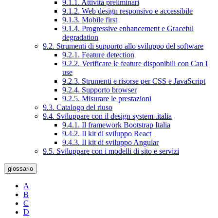
9.1.1. Attività preliminari
9.1.2. Web design responsivo e accessibile
9.1.3. Mobile first
9.1.4. Progressive enhancement e Graceful
degradation
9.2. Strumenti di supporto allo sviluppo del software
9.2.1. Feature detection
9.2.2. Verificare le feature disponibili con Can I
use
9.2.3. Strumenti e risorse per CSS e JavaScript
9.2.4. Supporto browser
9.2.5. Misurare le prestazioni
9.3. Catalogo del riuso
9.4. Sviluppare con il design system .italia
9.4.1. Il framework Bootstrap Italia
9.4.2. Il kit di sviluppo React
9.4.3. Il kit di sviluppo Angular
9.5. Sviluppare con i modelli di sito e servizi
glossario
A
B
C
D