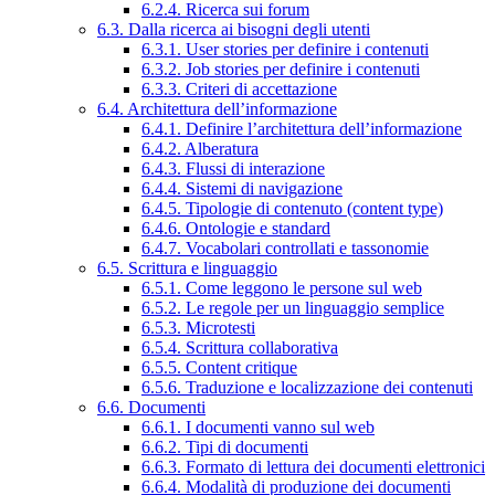
6.2.4. Ricerca sui forum
6.3. Dalla ricerca ai bisogni degli utenti
6.3.1. User stories per definire i contenuti
6.3.2. Job stories per definire i contenuti
6.3.3. Criteri di accettazione
6.4. Architettura dell’informazione
6.4.1. Definire l’architettura dell’informazione
6.4.2. Alberatura
6.4.3. Flussi di interazione
6.4.4. Sistemi di navigazione
6.4.5. Tipologie di contenuto (content type)
6.4.6. Ontologie e standard
6.4.7. Vocabolari controllati e tassonomie
6.5. Scrittura e linguaggio
6.5.1. Come leggono le persone sul web
6.5.2. Le regole per un linguaggio semplice
6.5.3. Microtesti
6.5.4. Scrittura collaborativa
6.5.5. Content critique
6.5.6. Traduzione e localizzazione dei contenuti
6.6. Documenti
6.6.1. I documenti vanno sul web
6.6.2. Tipi di documenti
6.6.3. Formato di lettura dei documenti elettronici
6.6.4. Modalità di produzione dei documenti