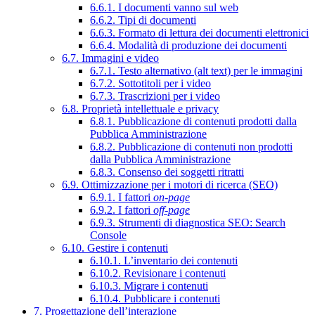
6.6.1. I documenti vanno sul web
6.6.2. Tipi di documenti
6.6.3. Formato di lettura dei documenti elettronici
6.6.4. Modalità di produzione dei documenti
6.7. Immagini e video
6.7.1. Testo alternativo (alt text) per le immagini
6.7.2. Sottotitoli per i video
6.7.3. Trascrizioni per i video
6.8. Proprietà intellettuale e privacy
6.8.1. Pubblicazione di contenuti prodotti dalla
Pubblica Amministrazione
6.8.2. Pubblicazione di contenuti non prodotti
dalla Pubblica Amministrazione
6.8.3. Consenso dei soggetti ritratti
6.9. Ottimizzazione per i motori di ricerca (SEO)
6.9.1. I fattori
on-page
6.9.2. I fattori
off-page
6.9.3. Strumenti di diagnostica SEO: Search
Console
6.10. Gestire i contenuti
6.10.1. L’inventario dei contenuti
6.10.2. Revisionare i contenuti
6.10.3. Migrare i contenuti
6.10.4. Pubblicare i contenuti
7. Progettazione dell’interazione