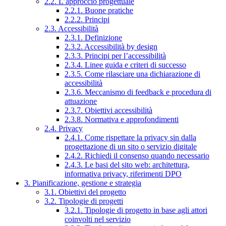
2.2. L’approccio progettuale
2.2.1. Buone pratiche
2.2.2. Principi
2.3. Accessibilità
2.3.1. Definizione
2.3.2. Accessibilità by design
2.3.3. Principi per l’accessibilità
2.3.4. Linee guida e criteri di successo
2.3.5. Come rilasciare una dichiarazione di
accessibilità
2.3.6. Meccanismo di feedback e procedura di
attuazione
2.3.7. Obiettivi accessibilità
2.3.8. Normativa e approfondimenti
2.4. Privacy
2.4.1. Come rispettare la privacy sin dalla
progettazione di un sito o servizio digitale
2.4.2. Richiedi il consenso quando necessario
2.4.3. Le basi del sito web: architettura,
informativa privacy, riferimenti DPO
3. Pianificazione, gestione e strategia
3.1. Obiettivi del progetto
3.2. Tipologie di progetti
3.2.1. Tipologie di progetto in base agli attori
coinvolti nel servizio