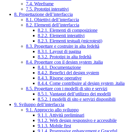
7.4. Wireframe
7.5. Prototipi interattivi
8. Progettazione dell’interfaccia
8.1. Obiettivi dell’interfaccia
8.2. Elementi dell’interfaccia
8.2.1. Elementi di composizione
8.2.2. Elementi interattivi
8.2.3. Elementi testuali (microtesti)
8.3. Progettare e costruire in alta fedeltà
8.3.1. Layout di pagina
8.3.2. Prototipi in alta fedeltà
8.4. Progettare con il design system .italia
8.4.1. Documentazione
8.4.2. Benefici del design system
8.4.3. Risorse operative
8.4.4. Come contribuire al design system .italia
8.5. Progettare con i modelli di sito e servizi
8.5.1. Vantaggi dell’utilizzo dei modelli
8.5.2. I modelli di sito e servizi disponibili
9. Sviluppo dell’interfaccia
9.1. Approccio allo sviluppo
9.1.1. Attività preliminari
9.1.2. Web design responsivo e accessibile
9.1.3. Mobile first
9.1.4. Progressive enhancement e Graceful