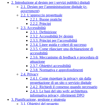
2. Introduzione al design per i servizi pubblici digitali
2.1. Design per l’amministrazione digitale (
e-
government
)
2.2. L’approccio progettuale
2.2.1. Buone pratiche
2.2.2. Principi
2.3. Accessibilità
2.3.1. Definizione
2.3.2. Accessibilità by design
2.3.3. Principi per l’accessibilità
2.3.4. Linee guida e criteri di successo
2.3.5. Come rilasciare una dichiarazione di
accessibilità
2.3.6. Meccanismo di feedback e procedura di
attuazione
2.3.7. Obiettivi accessibilità
2.3.8. Normativa e approfondimenti
2.4. Privacy
2.4.1. Come rispettare la privacy sin dalla
progettazione di un sito o servizio digitale
2.4.2. Richiedi il consenso quando necessario
2.4.3. Le basi del sito web: architettura,
informativa privacy, riferimenti DPO
3. Pianificazione, gestione e strategia
3.1. Obiettivi del progetto