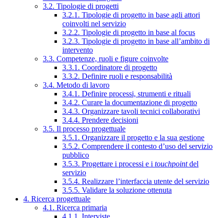
3.2. Tipologie di progetti
3.2.1. Tipologie di progetto in base agli attori
coinvolti nel servizio
3.2.2. Tipologie di progetto in base al focus
3.2.3. Tipologie di progetto in base all’ambito di
intervento
3.3. Competenze, ruoli e figure coinvolte
3.3.1. Coordinatore di progetto
3.3.2. Definire ruoli e responsabilità
3.4. Metodo di lavoro
3.4.1. Definire processi, strumenti e rituali
3.4.2. Curare la documentazione di progetto
3.4.3. Organizzare tavoli tecnici collaborativi
3.4.4. Prendere decisioni
3.5. Il processo progettuale
3.5.1. Organizzare il progetto e la sua gestione
3.5.2. Comprendere il contesto d’uso del servizio
pubblico
3.5.3. Progettare i processi e i
touchpoint
del
servizio
3.5.4. Realizzare l’interfaccia utente del servizio
3.5.5. Validare la soluzione ottenuta
4. Ricerca progettuale
4.1. Ricerca primaria
4.1.1. Interviste