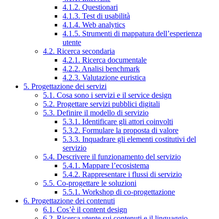
4.1.2. Questionari
4.1.3. Test di usabilità
4.1.4. Web analytics
4.1.5. Strumenti di mappatura dell’esperienza
utente
4.2. Ricerca secondaria
4.2.1. Ricerca documentale
4.2.2. Analisi benchmark
4.2.3. Valutazione euristica
5. Progettazione dei servizi
5.1. Cosa sono i servizi e il service design
5.2. Progettare servizi pubblici digitali
5.3. Definire il modello di servizio
5.3.1. Identificare gli attori coinvolti
5.3.2. Formulare la proposta di valore
5.3.3. Inquadrare gli elementi costitutivi del
servizio
5.4. Descrivere il funzionamento del servizio
5.4.1. Mappare l’ecosistema
5.4.2. Rappresentare i flussi di servizio
5.5. Co-progettare le soluzioni
5.5.1. Workshop di co-progettazione
6. Progettazione dei contenuti
6.1. Cos’è il content design
6.2. Ricerca utente sui contenuti e il linguaggio