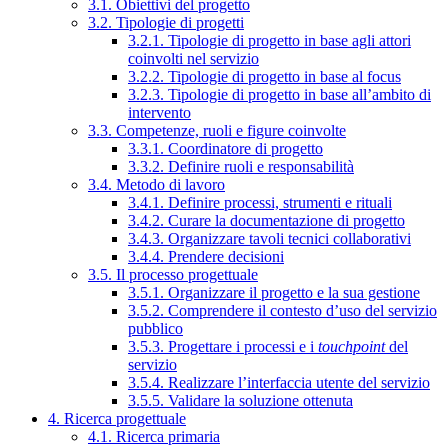
3.1. Obiettivi del progetto
3.2. Tipologie di progetti
3.2.1. Tipologie di progetto in base agli attori
coinvolti nel servizio
3.2.2. Tipologie di progetto in base al focus
3.2.3. Tipologie di progetto in base all’ambito di
intervento
3.3. Competenze, ruoli e figure coinvolte
3.3.1. Coordinatore di progetto
3.3.2. Definire ruoli e responsabilità
3.4. Metodo di lavoro
3.4.1. Definire processi, strumenti e rituali
3.4.2. Curare la documentazione di progetto
3.4.3. Organizzare tavoli tecnici collaborativi
3.4.4. Prendere decisioni
3.5. Il processo progettuale
3.5.1. Organizzare il progetto e la sua gestione
3.5.2. Comprendere il contesto d’uso del servizio
pubblico
3.5.3. Progettare i processi e i
touchpoint
del
servizio
3.5.4. Realizzare l’interfaccia utente del servizio
3.5.5. Validare la soluzione ottenuta
4. Ricerca progettuale
4.1. Ricerca primaria