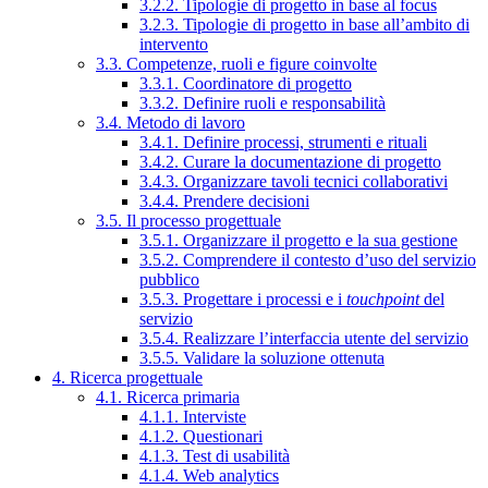
3.2.2. Tipologie di progetto in base al focus
3.2.3. Tipologie di progetto in base all’ambito di
intervento
3.3. Competenze, ruoli e figure coinvolte
3.3.1. Coordinatore di progetto
3.3.2. Definire ruoli e responsabilità
3.4. Metodo di lavoro
3.4.1. Definire processi, strumenti e rituali
3.4.2. Curare la documentazione di progetto
3.4.3. Organizzare tavoli tecnici collaborativi
3.4.4. Prendere decisioni
3.5. Il processo progettuale
3.5.1. Organizzare il progetto e la sua gestione
3.5.2. Comprendere il contesto d’uso del servizio
pubblico
3.5.3. Progettare i processi e i
touchpoint
del
servizio
3.5.4. Realizzare l’interfaccia utente del servizio
3.5.5. Validare la soluzione ottenuta
4. Ricerca progettuale
4.1. Ricerca primaria
4.1.1. Interviste
4.1.2. Questionari
4.1.3. Test di usabilità
4.1.4. Web analytics