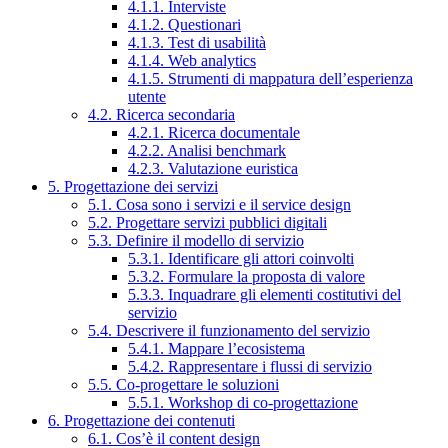
4.1.1. Interviste
4.1.2. Questionari
4.1.3. Test di usabilità
4.1.4. Web analytics
4.1.5. Strumenti di mappatura dell’esperienza
utente
4.2. Ricerca secondaria
4.2.1. Ricerca documentale
4.2.2. Analisi benchmark
4.2.3. Valutazione euristica
5. Progettazione dei servizi
5.1. Cosa sono i servizi e il service design
5.2. Progettare servizi pubblici digitali
5.3. Definire il modello di servizio
5.3.1. Identificare gli attori coinvolti
5.3.2. Formulare la proposta di valore
5.3.3. Inquadrare gli elementi costitutivi del
servizio
5.4. Descrivere il funzionamento del servizio
5.4.1. Mappare l’ecosistema
5.4.2. Rappresentare i flussi di servizio
5.5. Co-progettare le soluzioni
5.5.1. Workshop di co-progettazione
6. Progettazione dei contenuti
6.1. Cos’è il content design