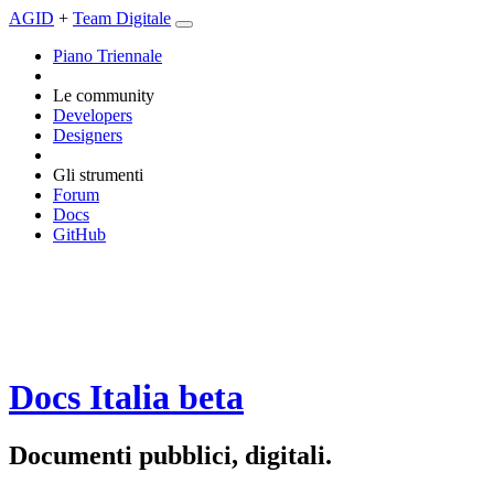
AGID
+
Team Digitale
Piano Triennale
Le community
Developers
Designers
Gli strumenti
Forum
Docs
GitHub
Docs Italia
beta
Documenti pubblici, digitali.