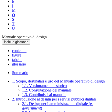
E
I
M
O
S
T
U
Manuale operativo di design
indici e glossario
contenuti
figure
tabelle
glossario
Sommario
1. Scopo, destinatari e uso del Manuale operativo di design
1.1. Versionamento e storico
1.2. Consultazione del manuale
1.3. Contribuisci al manuale
2. Introduzione al design per i servizi pubblici digitali
2.1. Design per l’amministrazione digitale (
e-
government
)