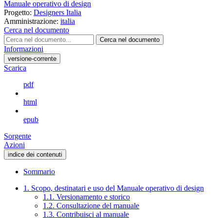
Manuale operativo di design
Progetto:
Designers Italia
Amministrazione:
italia
Cerca nel documento
Cerca nel documento
Informazioni
versione-corrente
Scarica
pdf
html
epub
Sorgente
Azioni
indice dei contenuti
Sommario
1. Scopo, destinatari e uso del Manuale operativo di design
1.1. Versionamento e storico
1.2. Consultazione del manuale
1.3. Contribuisci al manuale