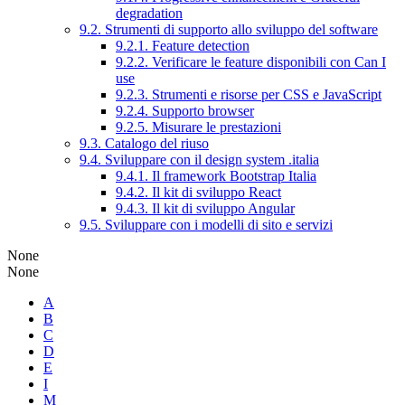
degradation
9.2. Strumenti di supporto allo sviluppo del software
9.2.1. Feature detection
9.2.2. Verificare le feature disponibili con Can I
use
9.2.3. Strumenti e risorse per CSS e JavaScript
9.2.4. Supporto browser
9.2.5. Misurare le prestazioni
9.3. Catalogo del riuso
9.4. Sviluppare con il design system .italia
9.4.1. Il framework Bootstrap Italia
9.4.2. Il kit di sviluppo React
9.4.3. Il kit di sviluppo Angular
9.5. Sviluppare con i modelli di sito e servizi
None
None
A
B
C
D
E
I
M