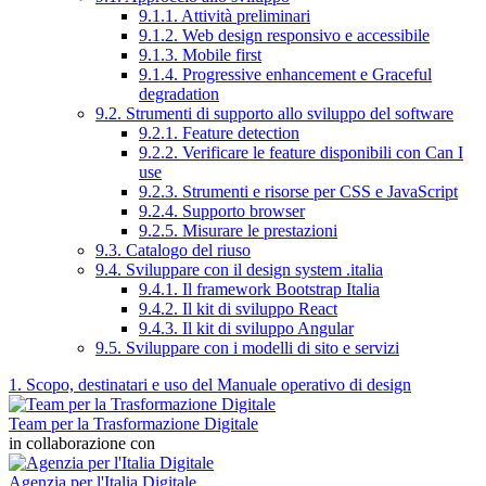
9.1.1. Attività preliminari
9.1.2. Web design responsivo e accessibile
9.1.3. Mobile first
9.1.4. Progressive enhancement e Graceful
degradation
9.2. Strumenti di supporto allo sviluppo del software
9.2.1. Feature detection
9.2.2. Verificare le feature disponibili con Can I
use
9.2.3. Strumenti e risorse per CSS e JavaScript
9.2.4. Supporto browser
9.2.5. Misurare le prestazioni
9.3. Catalogo del riuso
9.4. Sviluppare con il design system .italia
9.4.1. Il framework Bootstrap Italia
9.4.2. Il kit di sviluppo React
9.4.3. Il kit di sviluppo Angular
9.5. Sviluppare con i modelli di sito e servizi
1. Scopo, destinatari e uso del Manuale operativo di design
Team per la Trasformazione Digitale
in collaborazione con
Agenzia per l'Italia Digitale