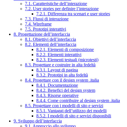
7.1. Caratteristiche dell’interazione
7.2. User stories per definire l’interazione
7.2.1. Differenza tra scenari e user stories
7.3. Flussi di interazione
7.4. Wireframe
7.5. Prototipi interattivi
8. Progettazione dell’interfaccia
8.1. Obiettivi dell’interfaccia
8.2. Elementi dell’interfaccia
8.2.1. Elementi di composizione
8.2.2. Elementi interattivi
8.2.3. Elementi testuali (microtesti)
8.3. Progettare e costruire in alta fedeltà
8.3.1. Layout di pagina
8.3.2. Prototipi in alta fedeltà
8.4. Progettare con il design system .italia
8.4.1. Documentazione
8.4.2. Benefici del design system
8.4.3. Risorse operative
8.4.4. Come contribuire al design system .italia
8.5. Progettare con i modelli di sito e servizi
8.5.1. Vantaggi dell’utilizzo dei modelli
8.5.2. I modelli di sito e servizi disponibili
9. Sviluppo dell’interfaccia
9.1. Approccio allo sviluppo