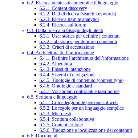
6.2. Ricerca utente sui contenuti e il linguaggio
6.2.1. Content discovery
6.2.2. Dati di ricerca (search keywords)
6.2.3. Ricerca tramite analytics
6.2.4. Ricerca sui forum
6.3. Dalla ricerca ai bisogni degli utenti
6.3.1. User stories per definire i contenuti
6.3.2. Job stories per definire i contenuti
6.3.3. Criteri di accettazione
6.4. Architettura dell’informazione
6.4.1. Definire l’architettura dell’informazione
6.4.2. Alberatura
6.4.3. Flussi di interazione
6.4.4. Sistemi di navigazione
6.4.5. Tipologie di contenuto (content type)
6.4.6. Ontologie e standard
6.4.7. Vocabolari controllati e tassonomie
6.5. Scrittura e linguaggio
6.5.1. Come leggono le persone sul web
6.5.2. Le regole per un linguaggio semplice
6.5.3. Microtesti
6.5.4. Scrittura collaborativa
6.5.5. Content critique
6.5.6. Traduzione e localizzazione dei contenuti
6.6. Documenti