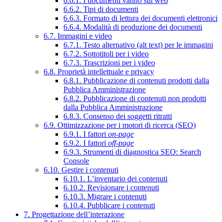
6.6.1. I documenti vanno sul web
6.6.2. Tipi di documenti
6.6.3. Formato di lettura dei documenti elettronici
6.6.4. Modalità di produzione dei documenti
6.7. Immagini e video
6.7.1. Testo alternativo (alt text) per le immagini
6.7.2. Sottotitoli per i video
6.7.3. Trascrizioni per i video
6.8. Proprietà intellettuale e privacy
6.8.1. Pubblicazione di contenuti prodotti dalla
Pubblica Amministrazione
6.8.2. Pubblicazione di contenuti non prodotti
dalla Pubblica Amministrazione
6.8.3. Consenso dei soggetti ritratti
6.9. Ottimizzazione per i motori di ricerca (SEO)
6.9.1. I fattori
on-page
6.9.2. I fattori
off-page
6.9.3. Strumenti di diagnostica SEO: Search
Console
6.10. Gestire i contenuti
6.10.1. L’inventario dei contenuti
6.10.2. Revisionare i contenuti
6.10.3. Migrare i contenuti
6.10.4. Pubblicare i contenuti
7. Progettazione dell’interazione