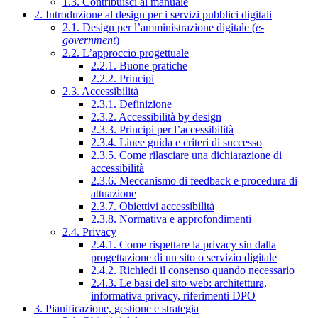
1.3. Contribuisci al manuale
2. Introduzione al design per i servizi pubblici digitali
2.1. Design per l’amministrazione digitale (
e-
government
)
2.2. L’approccio progettuale
2.2.1. Buone pratiche
2.2.2. Principi
2.3. Accessibilità
2.3.1. Definizione
2.3.2. Accessibilità by design
2.3.3. Principi per l’accessibilità
2.3.4. Linee guida e criteri di successo
2.3.5. Come rilasciare una dichiarazione di
accessibilità
2.3.6. Meccanismo di feedback e procedura di
attuazione
2.3.7. Obiettivi accessibilità
2.3.8. Normativa e approfondimenti
2.4. Privacy
2.4.1. Come rispettare la privacy sin dalla
progettazione di un sito o servizio digitale
2.4.2. Richiedi il consenso quando necessario
2.4.3. Le basi del sito web: architettura,
informativa privacy, riferimenti DPO
3. Pianificazione, gestione e strategia