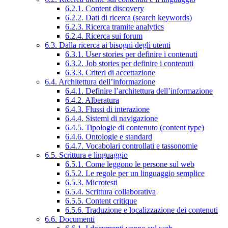
6.2.1. Content discovery
6.2.2. Dati di ricerca (search keywords)
6.2.3. Ricerca tramite analytics
6.2.4. Ricerca sui forum
6.3. Dalla ricerca ai bisogni degli utenti
6.3.1. User stories per definire i contenuti
6.3.2. Job stories per definire i contenuti
6.3.3. Criteri di accettazione
6.4. Architettura dell’informazione
6.4.1. Definire l’architettura dell’informazione
6.4.2. Alberatura
6.4.3. Flussi di interazione
6.4.4. Sistemi di navigazione
6.4.5. Tipologie di contenuto (content type)
6.4.6. Ontologie e standard
6.4.7. Vocabolari controllati e tassonomie
6.5. Scrittura e linguaggio
6.5.1. Come leggono le persone sul web
6.5.2. Le regole per un linguaggio semplice
6.5.3. Microtesti
6.5.4. Scrittura collaborativa
6.5.5. Content critique
6.5.6. Traduzione e localizzazione dei contenuti
6.6. Documenti