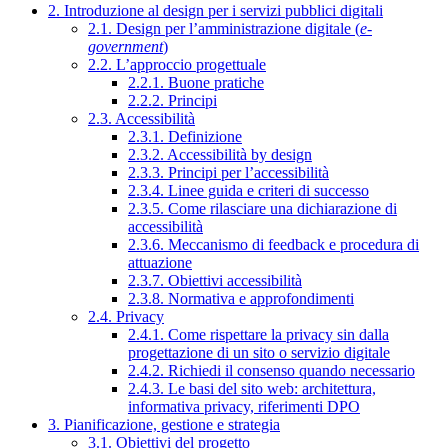
2. Introduzione al design per i servizi pubblici digitali
2.1. Design per l’amministrazione digitale (
e-
government
)
2.2. L’approccio progettuale
2.2.1. Buone pratiche
2.2.2. Principi
2.3. Accessibilità
2.3.1. Definizione
2.3.2. Accessibilità by design
2.3.3. Principi per l’accessibilità
2.3.4. Linee guida e criteri di successo
2.3.5. Come rilasciare una dichiarazione di
accessibilità
2.3.6. Meccanismo di feedback e procedura di
attuazione
2.3.7. Obiettivi accessibilità
2.3.8. Normativa e approfondimenti
2.4. Privacy
2.4.1. Come rispettare la privacy sin dalla
progettazione di un sito o servizio digitale
2.4.2. Richiedi il consenso quando necessario
2.4.3. Le basi del sito web: architettura,
informativa privacy, riferimenti DPO
3. Pianificazione, gestione e strategia
3.1. Obiettivi del progetto