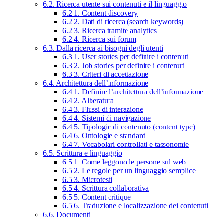
6.2. Ricerca utente sui contenuti e il linguaggio
6.2.1. Content discovery
6.2.2. Dati di ricerca (search keywords)
6.2.3. Ricerca tramite analytics
6.2.4. Ricerca sui forum
6.3. Dalla ricerca ai bisogni degli utenti
6.3.1. User stories per definire i contenuti
6.3.2. Job stories per definire i contenuti
6.3.3. Criteri di accettazione
6.4. Architettura dell’informazione
6.4.1. Definire l’architettura dell’informazione
6.4.2. Alberatura
6.4.3. Flussi di interazione
6.4.4. Sistemi di navigazione
6.4.5. Tipologie di contenuto (content type)
6.4.6. Ontologie e standard
6.4.7. Vocabolari controllati e tassonomie
6.5. Scrittura e linguaggio
6.5.1. Come leggono le persone sul web
6.5.2. Le regole per un linguaggio semplice
6.5.3. Microtesti
6.5.4. Scrittura collaborativa
6.5.5. Content critique
6.5.6. Traduzione e localizzazione dei contenuti
6.6. Documenti