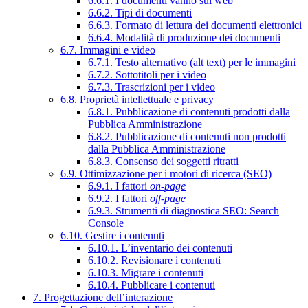
6.6.1. I documenti vanno sul web
6.6.2. Tipi di documenti
6.6.3. Formato di lettura dei documenti elettronici
6.6.4. Modalità di produzione dei documenti
6.7. Immagini e video
6.7.1. Testo alternativo (alt text) per le immagini
6.7.2. Sottotitoli per i video
6.7.3. Trascrizioni per i video
6.8. Proprietà intellettuale e privacy
6.8.1. Pubblicazione di contenuti prodotti dalla
Pubblica Amministrazione
6.8.2. Pubblicazione di contenuti non prodotti
dalla Pubblica Amministrazione
6.8.3. Consenso dei soggetti ritratti
6.9. Ottimizzazione per i motori di ricerca (SEO)
6.9.1. I fattori
on-page
6.9.2. I fattori
off-page
6.9.3. Strumenti di diagnostica SEO: Search
Console
6.10. Gestire i contenuti
6.10.1. L’inventario dei contenuti
6.10.2. Revisionare i contenuti
6.10.3. Migrare i contenuti
6.10.4. Pubblicare i contenuti
7. Progettazione dell’interazione