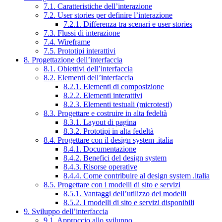
7.1. Caratteristiche dell’interazione
7.2. User stories per definire l’interazione
7.2.1. Differenza tra scenari e user stories
7.3. Flussi di interazione
7.4. Wireframe
7.5. Prototipi interattivi
8. Progettazione dell’interfaccia
8.1. Obiettivi dell’interfaccia
8.2. Elementi dell’interfaccia
8.2.1. Elementi di composizione
8.2.2. Elementi interattivi
8.2.3. Elementi testuali (microtesti)
8.3. Progettare e costruire in alta fedeltà
8.3.1. Layout di pagina
8.3.2. Prototipi in alta fedeltà
8.4. Progettare con il design system .italia
8.4.1. Documentazione
8.4.2. Benefici del design system
8.4.3. Risorse operative
8.4.4. Come contribuire al design system .italia
8.5. Progettare con i modelli di sito e servizi
8.5.1. Vantaggi dell’utilizzo dei modelli
8.5.2. I modelli di sito e servizi disponibili
9. Sviluppo dell’interfaccia
9.1. Approccio allo sviluppo