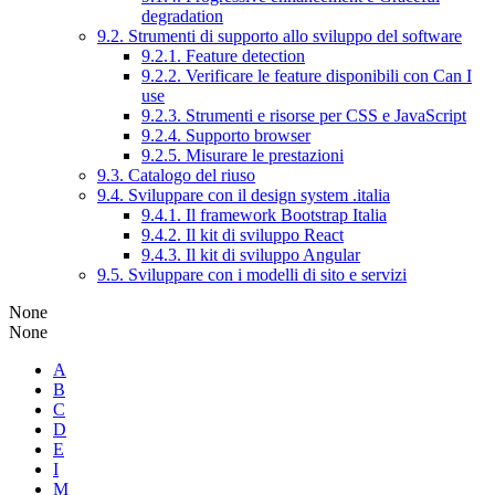
degradation
9.2. Strumenti di supporto allo sviluppo del software
9.2.1. Feature detection
9.2.2. Verificare le feature disponibili con Can I
use
9.2.3. Strumenti e risorse per CSS e JavaScript
9.2.4. Supporto browser
9.2.5. Misurare le prestazioni
9.3. Catalogo del riuso
9.4. Sviluppare con il design system .italia
9.4.1. Il framework Bootstrap Italia
9.4.2. Il kit di sviluppo React
9.4.3. Il kit di sviluppo Angular
9.5. Sviluppare con i modelli di sito e servizi
None
None
A
B
C
D
E
I
M