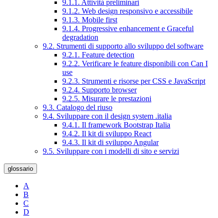
9.1.1. Attività preliminari
9.1.2. Web design responsivo e accessibile
9.1.3. Mobile first
9.1.4. Progressive enhancement e Graceful
degradation
9.2. Strumenti di supporto allo sviluppo del software
9.2.1. Feature detection
9.2.2. Verificare le feature disponibili con Can I
use
9.2.3. Strumenti e risorse per CSS e JavaScript
9.2.4. Supporto browser
9.2.5. Misurare le prestazioni
9.3. Catalogo del riuso
9.4. Sviluppare con il design system .italia
9.4.1. Il framework Bootstrap Italia
9.4.2. Il kit di sviluppo React
9.4.3. Il kit di sviluppo Angular
9.5. Sviluppare con i modelli di sito e servizi
glossario
A
B
C
D