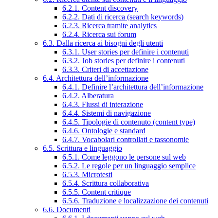
6.2.1. Content discovery
6.2.2. Dati di ricerca (search keywords)
6.2.3. Ricerca tramite analytics
6.2.4. Ricerca sui forum
6.3. Dalla ricerca ai bisogni degli utenti
6.3.1. User stories per definire i contenuti
6.3.2. Job stories per definire i contenuti
6.3.3. Criteri di accettazione
6.4. Architettura dell’informazione
6.4.1. Definire l’architettura dell’informazione
6.4.2. Alberatura
6.4.3. Flussi di interazione
6.4.4. Sistemi di navigazione
6.4.5. Tipologie di contenuto (content type)
6.4.6. Ontologie e standard
6.4.7. Vocabolari controllati e tassonomie
6.5. Scrittura e linguaggio
6.5.1. Come leggono le persone sul web
6.5.2. Le regole per un linguaggio semplice
6.5.3. Microtesti
6.5.4. Scrittura collaborativa
6.5.5. Content critique
6.5.6. Traduzione e localizzazione dei contenuti
6.6. Documenti