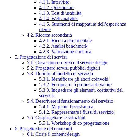
4.1.1. Interviste
4.1.2. Questionari
4.1.3. Test di usabilità
4.1.4. Web analytics
4.1.5. Strumenti di mappatura dell’esperienza
utente
4.2. Ricerca secondaria
4.2.1. Ricerca documentale
4.2.2. Analisi benchmark
4.2.3. Valutazione euristica
5. Progettazione dei servizi
5.1. Cosa sono i servizi e il service design
5.2. Progettare servizi pubblici digitali
5.3. Definire il modello di servizio
5.3.1. Identificare gli attori coinvolti
5.3.2. Formulare la proposta di valore
5.3.3. Inquadrare gli elementi costitutivi del
servizio
5.4. Descrivere il funzionamento del servizio
5.4.1. Mappare l’ecosistema
5.4.2. Rappresentare i flussi di servizio
5.5. Co-progettare le soluzioni
5.5.1. Workshop di co-progettazione
6. Progettazione dei contenuti
6.1. Cos’è il content design