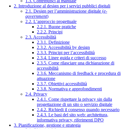
1.3. Contribuisci al manuale
2. Introduzione al design per i servizi pubblici digitali
2.1. Design per l’amministrazione digitale (
e-
government
)
2.2. L’approccio progettuale
2.2.1. Buone pratiche
2.2.2. Principi
2.3. Accessibilità
2.3.1. Definizione
2.3.2. Accessibilità by design
2.3.3. Principi per l’accessibilità
2.3.4. Linee guida e criteri di successo
2.3.5. Come rilasciare una dichiarazione di
accessibilità
2.3.6. Meccanismo di feedback e procedura di
attuazione
2.3.7. Obiettivi accessibilità
2.3.8. Normativa e approfondimenti
2.4. Privacy
2.4.1. Come rispettare la privacy sin dalla
progettazione di un sito o servizio digitale
2.4.2. Richiedi il consenso quando necessario
2.4.3. Le basi del sito web: architettura,
informativa privacy, riferimenti DPO
3. Pianificazione, gestione e strategia