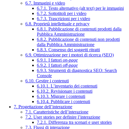
6.7. Immagini e video
6.7.1. Testo alternativo (alt text) per le immagini
6.7.2. Sottotitoli per i video
6.7.3. Trascrizioni per i video
6.8. Proprietà intellettuale e privacy
6.8.1. Pubblicazione di contenuti prodotti dalla
Pubblica Amministrazione
6.8.2. Pubblicazione di contenuti non prodotti
dalla Pubblica Amministrazione
6.8.3. Consenso dei soggetti ritratti
6.9. Ottimizzazione per i motori di ricerca (SEO)
6.9.1. I fattori
on-page
6.9.2. I fattori
off-page
6.9.3. Strumenti di diagnostica SEO: Search
Console
6.10. Gestire i contenuti
6.10.1. L’inventario dei contenuti
6.10.2. Revisionare i contenuti
6.10.3. Migrare i contenuti
6.10.4. Pubblicare i contenuti
7. Progettazione dell’interazione
7.1. Caratteristiche dell’interazione
7.2. User stories per definire l’interazione
7.2.1. Differenza tra scenari e user stories
7.3. Flussi di interazione