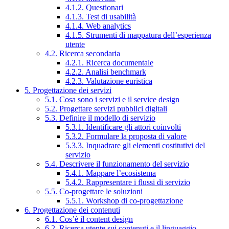
4.1.2. Questionari
4.1.3. Test di usabilità
4.1.4. Web analytics
4.1.5. Strumenti di mappatura dell’esperienza
utente
4.2. Ricerca secondaria
4.2.1. Ricerca documentale
4.2.2. Analisi benchmark
4.2.3. Valutazione euristica
5. Progettazione dei servizi
5.1. Cosa sono i servizi e il service design
5.2. Progettare servizi pubblici digitali
5.3. Definire il modello di servizio
5.3.1. Identificare gli attori coinvolti
5.3.2. Formulare la proposta di valore
5.3.3. Inquadrare gli elementi costitutivi del
servizio
5.4. Descrivere il funzionamento del servizio
5.4.1. Mappare l’ecosistema
5.4.2. Rappresentare i flussi di servizio
5.5. Co-progettare le soluzioni
5.5.1. Workshop di co-progettazione
6. Progettazione dei contenuti
6.1. Cos’è il content design
6.2. Ricerca utente sui contenuti e il linguaggio