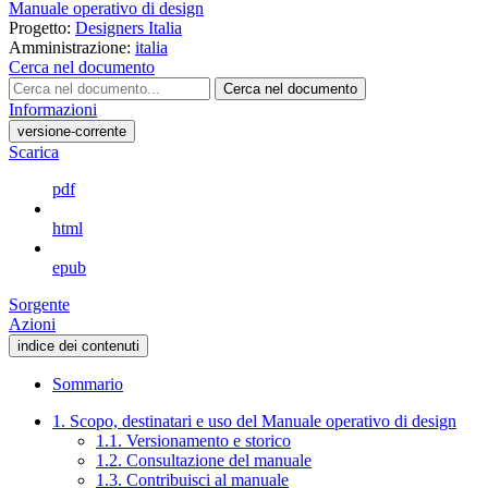
Manuale operativo di design
Progetto:
Designers Italia
Amministrazione:
italia
Cerca nel documento
Cerca nel documento
Informazioni
versione-corrente
Scarica
pdf
html
epub
Sorgente
Azioni
indice dei contenuti
Sommario
1. Scopo, destinatari e uso del Manuale operativo di design
1.1. Versionamento e storico
1.2. Consultazione del manuale
1.3. Contribuisci al manuale