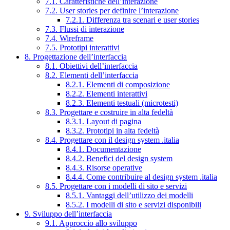
7.1. Caratteristiche dell’interazione
7.2. User stories per definire l’interazione
7.2.1. Differenza tra scenari e user stories
7.3. Flussi di interazione
7.4. Wireframe
7.5. Prototipi interattivi
8. Progettazione dell’interfaccia
8.1. Obiettivi dell’interfaccia
8.2. Elementi dell’interfaccia
8.2.1. Elementi di composizione
8.2.2. Elementi interattivi
8.2.3. Elementi testuali (microtesti)
8.3. Progettare e costruire in alta fedeltà
8.3.1. Layout di pagina
8.3.2. Prototipi in alta fedeltà
8.4. Progettare con il design system .italia
8.4.1. Documentazione
8.4.2. Benefici del design system
8.4.3. Risorse operative
8.4.4. Come contribuire al design system .italia
8.5. Progettare con i modelli di sito e servizi
8.5.1. Vantaggi dell’utilizzo dei modelli
8.5.2. I modelli di sito e servizi disponibili
9. Sviluppo dell’interfaccia
9.1. Approccio allo sviluppo