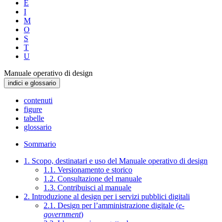
E
I
M
O
S
T
U
Manuale operativo di design
indici e glossario
contenuti
figure
tabelle
glossario
Sommario
1. Scopo, destinatari e uso del Manuale operativo di design
1.1. Versionamento e storico
1.2. Consultazione del manuale
1.3. Contribuisci al manuale
2. Introduzione al design per i servizi pubblici digitali
2.1. Design per l’amministrazione digitale (
e-
government
)