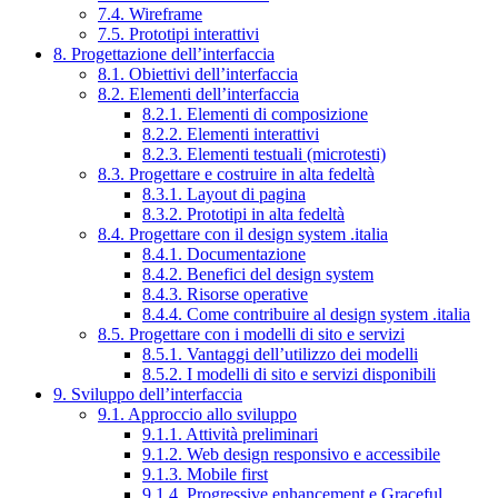
7.4. Wireframe
7.5. Prototipi interattivi
8. Progettazione dell’interfaccia
8.1. Obiettivi dell’interfaccia
8.2. Elementi dell’interfaccia
8.2.1. Elementi di composizione
8.2.2. Elementi interattivi
8.2.3. Elementi testuali (microtesti)
8.3. Progettare e costruire in alta fedeltà
8.3.1. Layout di pagina
8.3.2. Prototipi in alta fedeltà
8.4. Progettare con il design system .italia
8.4.1. Documentazione
8.4.2. Benefici del design system
8.4.3. Risorse operative
8.4.4. Come contribuire al design system .italia
8.5. Progettare con i modelli di sito e servizi
8.5.1. Vantaggi dell’utilizzo dei modelli
8.5.2. I modelli di sito e servizi disponibili
9. Sviluppo dell’interfaccia
9.1. Approccio allo sviluppo
9.1.1. Attività preliminari
9.1.2. Web design responsivo e accessibile
9.1.3. Mobile first
9.1.4. Progressive enhancement e Graceful