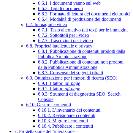
6.6.1. I documenti vanno sul web
6.6.2. Tipi di documenti
6.6.3. Formato di lettura dei documenti elettronici
6.6.4. Modalità di produzione dei documenti
6.7. Immagini e video
6.7.1. Testo alternativo (alt text) per le immagini
6.7.2. Sottotitoli per i video
6.7.3. Trascrizioni per i video
6.8. Proprietà intellettuale e privacy
6.8.1. Pubblicazione di contenuti prodotti dalla
Pubblica Amministrazione
6.8.2. Pubblicazione di contenuti non prodotti
dalla Pubblica Amministrazione
6.8.3. Consenso dei soggetti ritratti
6.9. Ottimizzazione per i motori di ricerca (SEO)
6.9.1. I fattori
on-page
6.9.2. I fattori
off-page
6.9.3. Strumenti di diagnostica SEO: Search
Console
6.10. Gestire i contenuti
6.10.1. L’inventario dei contenuti
6.10.2. Revisionare i contenuti
6.10.3. Migrare i contenuti
6.10.4. Pubblicare i contenuti
7. Progettazione dell’interazione