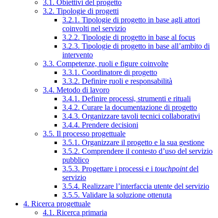
3.1. Obiettivi del progetto
3.2. Tipologie di progetti
3.2.1. Tipologie di progetto in base agli attori
coinvolti nel servizio
3.2.2. Tipologie di progetto in base al focus
3.2.3. Tipologie di progetto in base all’ambito di
intervento
3.3. Competenze, ruoli e figure coinvolte
3.3.1. Coordinatore di progetto
3.3.2. Definire ruoli e responsabilità
3.4. Metodo di lavoro
3.4.1. Definire processi, strumenti e rituali
3.4.2. Curare la documentazione di progetto
3.4.3. Organizzare tavoli tecnici collaborativi
3.4.4. Prendere decisioni
3.5. Il processo progettuale
3.5.1. Organizzare il progetto e la sua gestione
3.5.2. Comprendere il contesto d’uso del servizio
pubblico
3.5.3. Progettare i processi e i
touchpoint
del
servizio
3.5.4. Realizzare l’interfaccia utente del servizio
3.5.5. Validare la soluzione ottenuta
4. Ricerca progettuale
4.1. Ricerca primaria