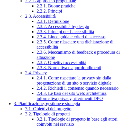
2.2. L’approccio progettuale
2.2.1. Buone pratiche
2.2.2. Principi
2.3. Accessibilità
2.3.1. Definizione
2.3.2. Accessibilità by design
2.3.3. Principi per l’accessibilità
2.3.4. Linee guida e criteri di successo
2.3.5. Come rilasciare una dichiarazione di
accessibilità
2.3.6. Meccanismo di feedback e procedura di
attuazione
2.3.7. Obiettivi accessibilità
2.3.8. Normativa e approfondimenti
2.4. Privacy
2.4.1. Come rispettare la privacy sin dalla
progettazione di un sito o servizio digitale
2.4.2. Richiedi il consenso quando necessario
2.4.3. Le basi del sito web: architettura,
informativa privacy, riferimenti DPO
3. Pianificazione, gestione e strategia
3.1. Obiettivi del progetto
3.2. Tipologie di progetti
3.2.1. Tipologie di progetto in base agli attori
coinvolti nel servizio