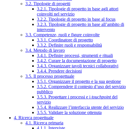
3.2. Tipologie di progetti
3.2.1. Tipologie di progetto in base agli attori
coinvolti nel servizio
3.2.2. Tipologie di progetto in base al focus
3.2.3. Tipologie di progetto in base all’ambito di
intervento
3.3. Competenze, ruoli e figure coinvolte
3.3.1. Coordinatore di progetto
3.3.2. Definire ruoli e responsabilità
3.4. Metodo di lavoro
3.4.1. Definire processi, strumenti e rituali
3.4.2. Curare la documentazione di progetto
3.4.3. Organizzare tavoli tecnici collaborativi
3.4.4. Prendere decisioni
3.5. Il processo progettuale
3.5.1. Organizzare il progetto e la sua gestione
3.5.2. Comprendere il contesto d’uso del servizio
pubblico
3.5.3. Progettare i processi e i
touchpoint
del
servizio
3.5.4. Realizzare l’interfaccia utente del servizio
3.5.5. Validare la soluzione ottenuta
4. Ricerca progettuale
4.1. Ricerca primaria
4.1.1. Interviste