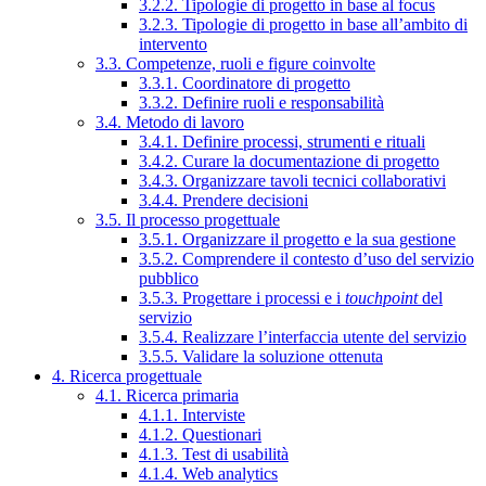
3.2.2. Tipologie di progetto in base al focus
3.2.3. Tipologie di progetto in base all’ambito di
intervento
3.3. Competenze, ruoli e figure coinvolte
3.3.1. Coordinatore di progetto
3.3.2. Definire ruoli e responsabilità
3.4. Metodo di lavoro
3.4.1. Definire processi, strumenti e rituali
3.4.2. Curare la documentazione di progetto
3.4.3. Organizzare tavoli tecnici collaborativi
3.4.4. Prendere decisioni
3.5. Il processo progettuale
3.5.1. Organizzare il progetto e la sua gestione
3.5.2. Comprendere il contesto d’uso del servizio
pubblico
3.5.3. Progettare i processi e i
touchpoint
del
servizio
3.5.4. Realizzare l’interfaccia utente del servizio
3.5.5. Validare la soluzione ottenuta
4. Ricerca progettuale
4.1. Ricerca primaria
4.1.1. Interviste
4.1.2. Questionari
4.1.3. Test di usabilità
4.1.4. Web analytics