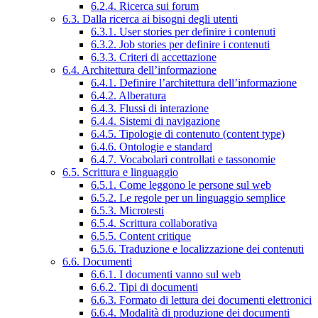
6.2.4. Ricerca sui forum
6.3. Dalla ricerca ai bisogni degli utenti
6.3.1. User stories per definire i contenuti
6.3.2. Job stories per definire i contenuti
6.3.3. Criteri di accettazione
6.4. Architettura dell’informazione
6.4.1. Definire l’architettura dell’informazione
6.4.2. Alberatura
6.4.3. Flussi di interazione
6.4.4. Sistemi di navigazione
6.4.5. Tipologie di contenuto (content type)
6.4.6. Ontologie e standard
6.4.7. Vocabolari controllati e tassonomie
6.5. Scrittura e linguaggio
6.5.1. Come leggono le persone sul web
6.5.2. Le regole per un linguaggio semplice
6.5.3. Microtesti
6.5.4. Scrittura collaborativa
6.5.5. Content critique
6.5.6. Traduzione e localizzazione dei contenuti
6.6. Documenti
6.6.1. I documenti vanno sul web
6.6.2. Tipi di documenti
6.6.3. Formato di lettura dei documenti elettronici
6.6.4. Modalità di produzione dei documenti