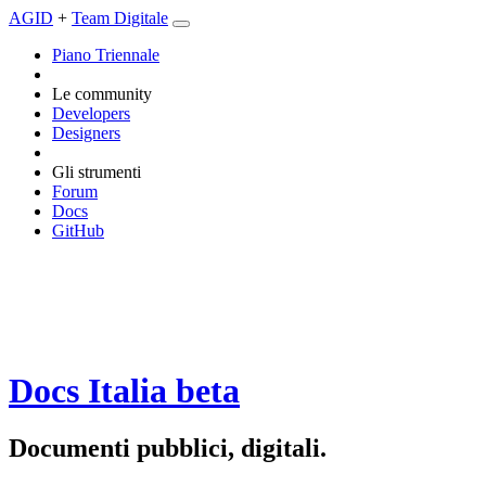
AGID
+
Team Digitale
Piano Triennale
Le community
Developers
Designers
Gli strumenti
Forum
Docs
GitHub
Docs Italia
beta
Documenti pubblici, digitali.