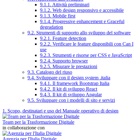
9.1.1. Attività preliminari
9.1.2. Web design responsivo e accessibile
9.1.3. Mobile first
9.1.4. Progressive enhancement e Graceful
degradation
9.2. Strumenti di supporto allo sviluppo del software
9.2.1. Feature detection
9.2.2. Verificare le feature disponibili con Can I
use
9.2.3. Strumenti e risorse per CSS e JavaScript
9.2.4. Supporto browser
9.2.5. Misurare le prestazioni
9.3. Catalogo del riuso
9.4. Sviluppare con il design system .italia
9.4.1. Il framework Bootstrap Italia
9.4.2. Il kit di sviluppo React
9.4.3. Il kit di sviluppo Angular
9.5. Sviluppare con i modelli di sito e servizi
1. Scopo, destinatari e uso del Manuale operativo di design
Team per la Trasformazione Digitale
in collaborazione con
Agenzia per l'Italia Digitale