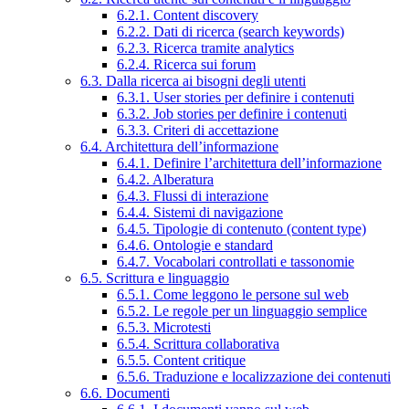
6.2.1. Content discovery
6.2.2. Dati di ricerca (search keywords)
6.2.3. Ricerca tramite analytics
6.2.4. Ricerca sui forum
6.3. Dalla ricerca ai bisogni degli utenti
6.3.1. User stories per definire i contenuti
6.3.2. Job stories per definire i contenuti
6.3.3. Criteri di accettazione
6.4. Architettura dell’informazione
6.4.1. Definire l’architettura dell’informazione
6.4.2. Alberatura
6.4.3. Flussi di interazione
6.4.4. Sistemi di navigazione
6.4.5. Tipologie di contenuto (content type)
6.4.6. Ontologie e standard
6.4.7. Vocabolari controllati e tassonomie
6.5. Scrittura e linguaggio
6.5.1. Come leggono le persone sul web
6.5.2. Le regole per un linguaggio semplice
6.5.3. Microtesti
6.5.4. Scrittura collaborativa
6.5.5. Content critique
6.5.6. Traduzione e localizzazione dei contenuti
6.6. Documenti