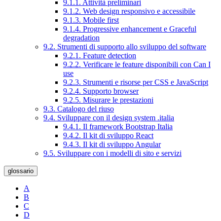
9.1.1. Attività preliminari
9.1.2. Web design responsivo e accessibile
9.1.3. Mobile first
9.1.4. Progressive enhancement e Graceful
degradation
9.2. Strumenti di supporto allo sviluppo del software
9.2.1. Feature detection
9.2.2. Verificare le feature disponibili con Can I
use
9.2.3. Strumenti e risorse per CSS e JavaScript
9.2.4. Supporto browser
9.2.5. Misurare le prestazioni
9.3. Catalogo del riuso
9.4. Sviluppare con il design system .italia
9.4.1. Il framework Bootstrap Italia
9.4.2. Il kit di sviluppo React
9.4.3. Il kit di sviluppo Angular
9.5. Sviluppare con i modelli di sito e servizi
glossario
A
B
C
D