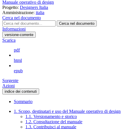
Manuale operativo di design
Progetto:
Designers Italia
Amministrazione:
italia
Cerca nel documento
Cerca nel documento
Informazioni
versione-corrente
Scarica
pdf
html
epub
Sorgente
Azioni
indice dei contenuti
Sommario
1. Scopo, destinatari e uso del Manuale operativo di design
1.1. Versionamento e storico
1.2. Consultazione del manuale
1.3. Contribuisci al manuale