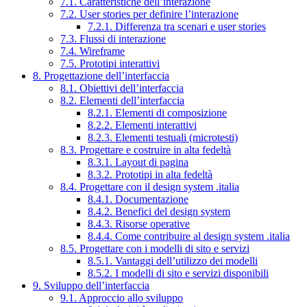
7.1. Caratteristiche dell’interazione
7.2. User stories per definire l’interazione
7.2.1. Differenza tra scenari e user stories
7.3. Flussi di interazione
7.4. Wireframe
7.5. Prototipi interattivi
8. Progettazione dell’interfaccia
8.1. Obiettivi dell’interfaccia
8.2. Elementi dell’interfaccia
8.2.1. Elementi di composizione
8.2.2. Elementi interattivi
8.2.3. Elementi testuali (microtesti)
8.3. Progettare e costruire in alta fedeltà
8.3.1. Layout di pagina
8.3.2. Prototipi in alta fedeltà
8.4. Progettare con il design system .italia
8.4.1. Documentazione
8.4.2. Benefici del design system
8.4.3. Risorse operative
8.4.4. Come contribuire al design system .italia
8.5. Progettare con i modelli di sito e servizi
8.5.1. Vantaggi dell’utilizzo dei modelli
8.5.2. I modelli di sito e servizi disponibili
9. Sviluppo dell’interfaccia
9.1. Approccio allo sviluppo