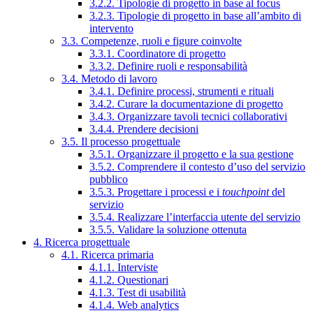
3.2.2. Tipologie di progetto in base al focus
3.2.3. Tipologie di progetto in base all’ambito di
intervento
3.3. Competenze, ruoli e figure coinvolte
3.3.1. Coordinatore di progetto
3.3.2. Definire ruoli e responsabilità
3.4. Metodo di lavoro
3.4.1. Definire processi, strumenti e rituali
3.4.2. Curare la documentazione di progetto
3.4.3. Organizzare tavoli tecnici collaborativi
3.4.4. Prendere decisioni
3.5. Il processo progettuale
3.5.1. Organizzare il progetto e la sua gestione
3.5.2. Comprendere il contesto d’uso del servizio
pubblico
3.5.3. Progettare i processi e i
touchpoint
del
servizio
3.5.4. Realizzare l’interfaccia utente del servizio
3.5.5. Validare la soluzione ottenuta
4. Ricerca progettuale
4.1. Ricerca primaria
4.1.1. Interviste
4.1.2. Questionari
4.1.3. Test di usabilità
4.1.4. Web analytics