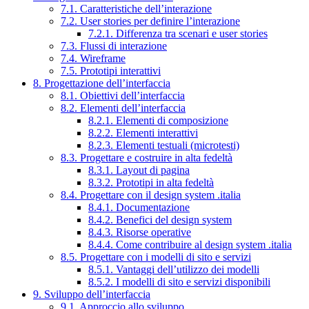
7.1. Caratteristiche dell’interazione
7.2. User stories per definire l’interazione
7.2.1. Differenza tra scenari e user stories
7.3. Flussi di interazione
7.4. Wireframe
7.5. Prototipi interattivi
8. Progettazione dell’interfaccia
8.1. Obiettivi dell’interfaccia
8.2. Elementi dell’interfaccia
8.2.1. Elementi di composizione
8.2.2. Elementi interattivi
8.2.3. Elementi testuali (microtesti)
8.3. Progettare e costruire in alta fedeltà
8.3.1. Layout di pagina
8.3.2. Prototipi in alta fedeltà
8.4. Progettare con il design system .italia
8.4.1. Documentazione
8.4.2. Benefici del design system
8.4.3. Risorse operative
8.4.4. Come contribuire al design system .italia
8.5. Progettare con i modelli di sito e servizi
8.5.1. Vantaggi dell’utilizzo dei modelli
8.5.2. I modelli di sito e servizi disponibili
9. Sviluppo dell’interfaccia
9.1. Approccio allo sviluppo