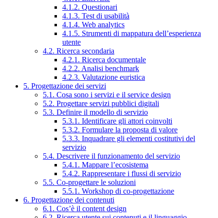
4.1.2. Questionari
4.1.3. Test di usabilità
4.1.4. Web analytics
4.1.5. Strumenti di mappatura dell’esperienza
utente
4.2. Ricerca secondaria
4.2.1. Ricerca documentale
4.2.2. Analisi benchmark
4.2.3. Valutazione euristica
5. Progettazione dei servizi
5.1. Cosa sono i servizi e il service design
5.2. Progettare servizi pubblici digitali
5.3. Definire il modello di servizio
5.3.1. Identificare gli attori coinvolti
5.3.2. Formulare la proposta di valore
5.3.3. Inquadrare gli elementi costitutivi del
servizio
5.4. Descrivere il funzionamento del servizio
5.4.1. Mappare l’ecosistema
5.4.2. Rappresentare i flussi di servizio
5.5. Co-progettare le soluzioni
5.5.1. Workshop di co-progettazione
6. Progettazione dei contenuti
6.1. Cos’è il content design
6.2. Ricerca utente sui contenuti e il linguaggio