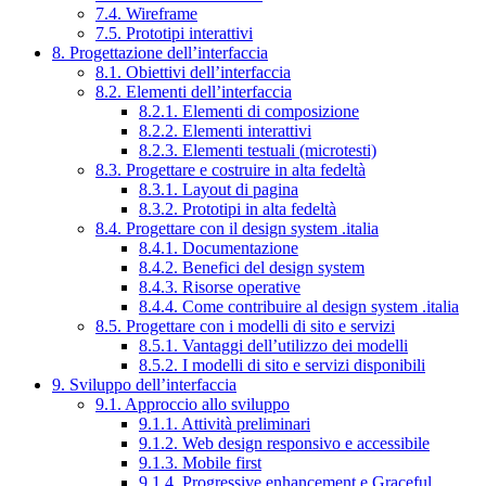
7.4. Wireframe
7.5. Prototipi interattivi
8. Progettazione dell’interfaccia
8.1. Obiettivi dell’interfaccia
8.2. Elementi dell’interfaccia
8.2.1. Elementi di composizione
8.2.2. Elementi interattivi
8.2.3. Elementi testuali (microtesti)
8.3. Progettare e costruire in alta fedeltà
8.3.1. Layout di pagina
8.3.2. Prototipi in alta fedeltà
8.4. Progettare con il design system .italia
8.4.1. Documentazione
8.4.2. Benefici del design system
8.4.3. Risorse operative
8.4.4. Come contribuire al design system .italia
8.5. Progettare con i modelli di sito e servizi
8.5.1. Vantaggi dell’utilizzo dei modelli
8.5.2. I modelli di sito e servizi disponibili
9. Sviluppo dell’interfaccia
9.1. Approccio allo sviluppo
9.1.1. Attività preliminari
9.1.2. Web design responsivo e accessibile
9.1.3. Mobile first
9.1.4. Progressive enhancement e Graceful