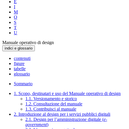
E
I
M
O
S
T
U
Manuale operativo di design
indici e glossario
contenuti
figure
tabelle
glossario
Sommario
1. Scopo, destinatari e uso del Manuale operativo di design
1.1. Versionamento e storico
1.2. Consultazione del manuale
1.3. Contribuisci al manuale
2. Introduzione al design per i servizi pubblici digitali
2.1. Design per l’amministrazione digitale (
e-
government
)