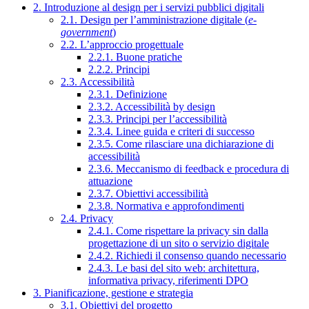
2. Introduzione al design per i servizi pubblici digitali
2.1. Design per l’amministrazione digitale (
e-
government
)
2.2. L’approccio progettuale
2.2.1. Buone pratiche
2.2.2. Principi
2.3. Accessibilità
2.3.1. Definizione
2.3.2. Accessibilità by design
2.3.3. Principi per l’accessibilità
2.3.4. Linee guida e criteri di successo
2.3.5. Come rilasciare una dichiarazione di
accessibilità
2.3.6. Meccanismo di feedback e procedura di
attuazione
2.3.7. Obiettivi accessibilità
2.3.8. Normativa e approfondimenti
2.4. Privacy
2.4.1. Come rispettare la privacy sin dalla
progettazione di un sito o servizio digitale
2.4.2. Richiedi il consenso quando necessario
2.4.3. Le basi del sito web: architettura,
informativa privacy, riferimenti DPO
3. Pianificazione, gestione e strategia
3.1. Obiettivi del progetto