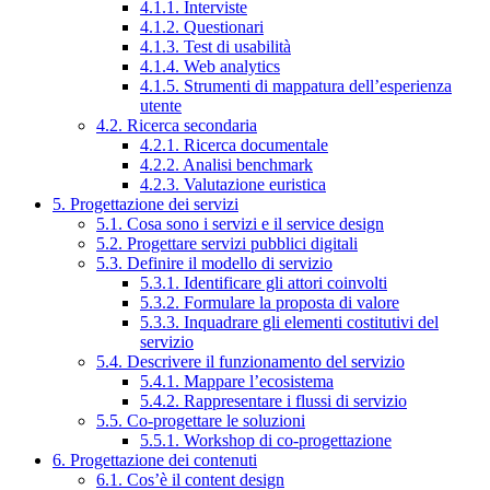
4.1.1. Interviste
4.1.2. Questionari
4.1.3. Test di usabilità
4.1.4. Web analytics
4.1.5. Strumenti di mappatura dell’esperienza
utente
4.2. Ricerca secondaria
4.2.1. Ricerca documentale
4.2.2. Analisi benchmark
4.2.3. Valutazione euristica
5. Progettazione dei servizi
5.1. Cosa sono i servizi e il service design
5.2. Progettare servizi pubblici digitali
5.3. Definire il modello di servizio
5.3.1. Identificare gli attori coinvolti
5.3.2. Formulare la proposta di valore
5.3.3. Inquadrare gli elementi costitutivi del
servizio
5.4. Descrivere il funzionamento del servizio
5.4.1. Mappare l’ecosistema
5.4.2. Rappresentare i flussi di servizio
5.5. Co-progettare le soluzioni
5.5.1. Workshop di co-progettazione
6. Progettazione dei contenuti
6.1. Cos’è il content design