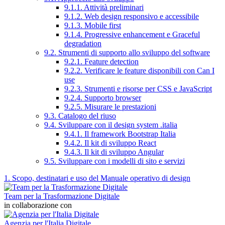
9.1.1. Attività preliminari
9.1.2. Web design responsivo e accessibile
9.1.3. Mobile first
9.1.4. Progressive enhancement e Graceful
degradation
9.2. Strumenti di supporto allo sviluppo del software
9.2.1. Feature detection
9.2.2. Verificare le feature disponibili con Can I
use
9.2.3. Strumenti e risorse per CSS e JavaScript
9.2.4. Supporto browser
9.2.5. Misurare le prestazioni
9.3. Catalogo del riuso
9.4. Sviluppare con il design system .italia
9.4.1. Il framework Bootstrap Italia
9.4.2. Il kit di sviluppo React
9.4.3. Il kit di sviluppo Angular
9.5. Sviluppare con i modelli di sito e servizi
1. Scopo, destinatari e uso del Manuale operativo di design
Team per la Trasformazione Digitale
in collaborazione con
Agenzia per l'Italia Digitale