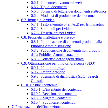
6.6.1. I documenti vanno sul web
6.6.2. Tipi di documenti
6.6.3. Formato di lettura dei documenti elettronici
6.6.4. Modalità di produzione dei documenti
6.7. Immagini e video
6.7.1. Testo alternativo (alt text) per le immagini
6.7.2. Sottotitoli per i video
6.7.3. Trascrizioni per i video
6.8. Proprietà intellettuale e privacy
6.8.1. Pubblicazione di contenuti prodotti dalla
Pubblica Amministrazione
6.8.2. Pubblicazione di contenuti non prodotti
dalla Pubblica Amministrazione
6.8.3. Consenso dei soggetti ritratti
6.9. Ottimizzazione per i motori di ricerca (SEO)
6.9.1. I fattori
on-page
6.9.2. I fattori
off-page
6.9.3. Strumenti di diagnostica SEO: Search
Console
6.10. Gestire i contenuti
6.10.1. L’inventario dei contenuti
6.10.2. Revisionare i contenuti
6.10.3. Migrare i contenuti
6.10.4. Pubblicare i contenuti
7. Progettazione dell’interazione