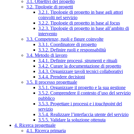
3.1. Obiettivi del progetto
3.2. Tipologie di progetti
3.2.1. Tipologie di progetto in base agli attori
coinvolti nel servizio
3.2.2. Tipologie di progetto in base al focus
3.2.3. Tipologie di progetto in base all’ambito di
intervento
3.3. Competenze, ruoli e figure coinvolte
3.3.1. Coordinatore di progetto
3.3.2. Definire ruoli e responsabilità
3.4. Metodo di lavoro
3.4.1. Definire processi, strumenti e rituali
3.4.2. Curare la documentazione di progetto
3.4.3. Organizzare tavoli tecnici collaborativi
3.4.4. Prendere decisioni
3.5. Il processo progettuale
3.5.1. Organizzare il progetto e la sua gestione
3.5.2. Comprendere il contesto d’uso del servizio
pubblico
3.5.3. Progettare i processi e i
touchpoint
del
servizio
3.5.4. Realizzare l’interfaccia utente del servizio
3.5.5. Validare la soluzione ottenuta
4. Ricerca progettuale
4.1. Ricerca primaria