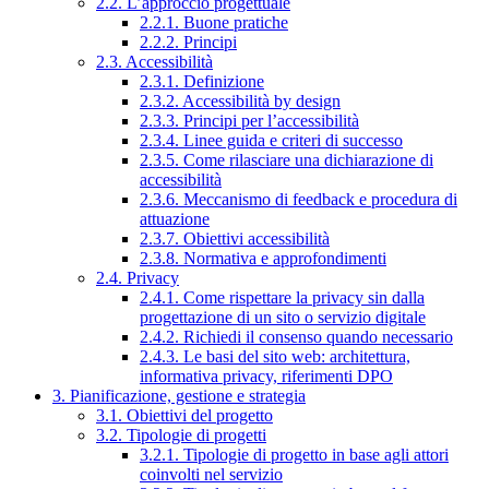
2.2. L’approccio progettuale
2.2.1. Buone pratiche
2.2.2. Principi
2.3. Accessibilità
2.3.1. Definizione
2.3.2. Accessibilità by design
2.3.3. Principi per l’accessibilità
2.3.4. Linee guida e criteri di successo
2.3.5. Come rilasciare una dichiarazione di
accessibilità
2.3.6. Meccanismo di feedback e procedura di
attuazione
2.3.7. Obiettivi accessibilità
2.3.8. Normativa e approfondimenti
2.4. Privacy
2.4.1. Come rispettare la privacy sin dalla
progettazione di un sito o servizio digitale
2.4.2. Richiedi il consenso quando necessario
2.4.3. Le basi del sito web: architettura,
informativa privacy, riferimenti DPO
3. Pianificazione, gestione e strategia
3.1. Obiettivi del progetto
3.2. Tipologie di progetti
3.2.1. Tipologie di progetto in base agli attori
coinvolti nel servizio