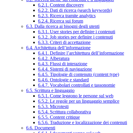
6.2.1. Content discovery
6.2.2. Dati di ricerca (search keywords)
6.2.3. Ricerca tramite analytics
6.2.4. Ricerca sui forum
6.3. Dalla ricerca ai bisogni degli utenti
6.3.1. User stories per definire i contenuti
6.3.2. Job stories per definire i contenuti
6.3.3. Criteri di accettazione
6.4. Architettura dell’informazione
6.4.1. Definire l’architettura dell’informazione
6.4.2. Alberatura
6.4.3. Flussi di interazione
6.4.4. Sistemi di navigazione
6.4.5. Tipologie di contenuto (content type)
6.4.6. Ontologie e standard
6.4.7. Vocabolari controllati e tassonomie
6.5. Scrittura e linguaggio
6.5.1. Come leggono le persone sul web
6.5.2. Le regole per un linguaggio semplice
6.5.3. Microtesti
6.5.4. Scrittura collaborativa
6.5.5. Content critique
6.5.6. Traduzione e localizzazione dei contenuti
6.6. Documenti