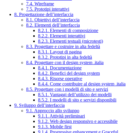
7.4. Wireframe
7.5. Prototipi interattivi
8. Progettazione dell’interfaccia
8.1. Obiettivi dell’interfaccia
8.2. Elementi dell’interfaccia
8.2.1. Elementi di composizione
8.2.2. Elementi interattivi
8.2.3. Elementi testuali (microtesti)
8.3. Progettare e costruire in alta fedeltà
8.3.1. Layout di pagina
8.3.2. Prototipi in alta fedeltà
8.4. Progettare con il design system .italia
8.4.1. Documentazione
8.4.2. Benefici del design system
8.4.3. Risorse operative
8.4.4. Come contribuire al design system .italia
8.5. Progettare con i modelli di sito e servizi
8.5.1. Vantaggi dell’utilizzo dei modelli
8.5.2. I modelli di sito e servizi disponibili
9. Sviluppo dell’interfaccia
9.1. Approccio allo sviluppo
9.1.1. Attività preliminari
9.1.2. Web design responsivo e accessibile
9.1.3. Mobile first
9.1.4. Progressive enhancement e Graceful