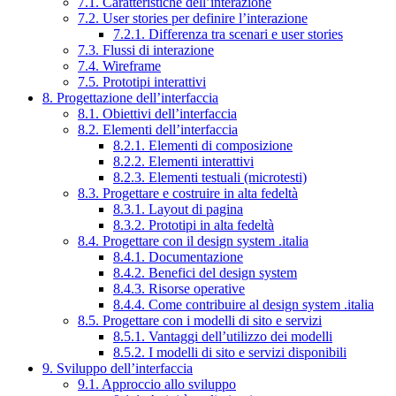
7.1. Caratteristiche dell’interazione
7.2. User stories per definire l’interazione
7.2.1. Differenza tra scenari e user stories
7.3. Flussi di interazione
7.4. Wireframe
7.5. Prototipi interattivi
8. Progettazione dell’interfaccia
8.1. Obiettivi dell’interfaccia
8.2. Elementi dell’interfaccia
8.2.1. Elementi di composizione
8.2.2. Elementi interattivi
8.2.3. Elementi testuali (microtesti)
8.3. Progettare e costruire in alta fedeltà
8.3.1. Layout di pagina
8.3.2. Prototipi in alta fedeltà
8.4. Progettare con il design system .italia
8.4.1. Documentazione
8.4.2. Benefici del design system
8.4.3. Risorse operative
8.4.4. Come contribuire al design system .italia
8.5. Progettare con i modelli di sito e servizi
8.5.1. Vantaggi dell’utilizzo dei modelli
8.5.2. I modelli di sito e servizi disponibili
9. Sviluppo dell’interfaccia
9.1. Approccio allo sviluppo