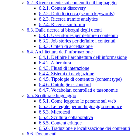
6.2. Ricerca utente sui contenuti e il linguaggio
6.2.1. Content discovery
6.2.2. Dati di ricerca (search keywords)
6.2.3. Ricerca tramite analytics
6.2.4. Ricerca sui forum
6.3. Dalla ricerca ai bisogni degli utenti
6.3.1. User stories per definire i contenuti
6.3.2. Job stories per definire i contenuti
6.3.3. Criteri di accettazione
6.4. Architettura dell’informazione
6.4.1. Definire l’architettura dell’informazione
6.4.2. Alberatura
6.4.3. Flussi di interazione
6.4.4. Sistemi di navigazione
6.4.5. Tipologie di contenuto (content type)
6.4.6. Ontologie e standard
6.4.7. Vocabolari controllati e tassonomie
6.5. Scrittura e linguaggio
6.5.1. Come leggono le persone sul web
6.5.2. Le regole per un linguaggio semplice
6.5.3. Microtesti
6.5.4. Scrittura collaborativa
6.5.5. Content critique
6.5.6. Traduzione e localizzazione dei contenuti
6.6. Documenti