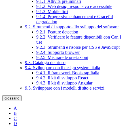
9.1.1. Attività preliminari
9.1.2. Web design responsivo e accessibile
9.1.3. Mobile first
9.1.4. Progressive enhancement e Graceful
degradation
9.2. Strumenti di supporto allo sviluppo del software
9.2.1. Feature detection
9.2.2. Verificare le feature disponibili con Can I
use
9.2.3. Strumenti e risorse per CSS e JavaScript
9.2.4. Supporto browser
9.2.5. Misurare le prestazioni
9.3. Catalogo del riuso
9.4. Sviluppare con il design system .italia
9.4.1. Il framework Bootstrap Italia
9.4.2. Il kit di sviluppo React
9.4.3. Il kit di sviluppo Angular
9.5. Sviluppare con i modelli di sito e servizi
glossario
A
B
C
D