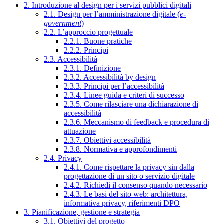
2. Introduzione al design per i servizi pubblici digitali
2.1. Design per l’amministrazione digitale (
e-
government
)
2.2. L’approccio progettuale
2.2.1. Buone pratiche
2.2.2. Principi
2.3. Accessibilità
2.3.1. Definizione
2.3.2. Accessibilità by design
2.3.3. Principi per l’accessibilità
2.3.4. Linee guida e criteri di successo
2.3.5. Come rilasciare una dichiarazione di
accessibilità
2.3.6. Meccanismo di feedback e procedura di
attuazione
2.3.7. Obiettivi accessibilità
2.3.8. Normativa e approfondimenti
2.4. Privacy
2.4.1. Come rispettare la privacy sin dalla
progettazione di un sito o servizio digitale
2.4.2. Richiedi il consenso quando necessario
2.4.3. Le basi del sito web: architettura,
informativa privacy, riferimenti DPO
3. Pianificazione, gestione e strategia
3.1. Obiettivi del progetto