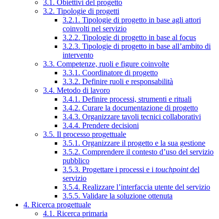
3.1. Obiettivi del progetto
3.2. Tipologie di progetti
3.2.1. Tipologie di progetto in base agli attori
coinvolti nel servizio
3.2.2. Tipologie di progetto in base al focus
3.2.3. Tipologie di progetto in base all’ambito di
intervento
3.3. Competenze, ruoli e figure coinvolte
3.3.1. Coordinatore di progetto
3.3.2. Definire ruoli e responsabilità
3.4. Metodo di lavoro
3.4.1. Definire processi, strumenti e rituali
3.4.2. Curare la documentazione di progetto
3.4.3. Organizzare tavoli tecnici collaborativi
3.4.4. Prendere decisioni
3.5. Il processo progettuale
3.5.1. Organizzare il progetto e la sua gestione
3.5.2. Comprendere il contesto d’uso del servizio
pubblico
3.5.3. Progettare i processi e i
touchpoint
del
servizio
3.5.4. Realizzare l’interfaccia utente del servizio
3.5.5. Validare la soluzione ottenuta
4. Ricerca progettuale
4.1. Ricerca primaria