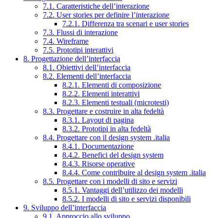
7.1. Caratteristiche dell’interazione
7.2. User stories per definire l’interazione
7.2.1. Differenza tra scenari e user stories
7.3. Flussi di interazione
7.4. Wireframe
7.5. Prototipi interattivi
8. Progettazione dell’interfaccia
8.1. Obiettivi dell’interfaccia
8.2. Elementi dell’interfaccia
8.2.1. Elementi di composizione
8.2.2. Elementi interattivi
8.2.3. Elementi testuali (microtesti)
8.3. Progettare e costruire in alta fedeltà
8.3.1. Layout di pagina
8.3.2. Prototipi in alta fedeltà
8.4. Progettare con il design system .italia
8.4.1. Documentazione
8.4.2. Benefici del design system
8.4.3. Risorse operative
8.4.4. Come contribuire al design system .italia
8.5. Progettare con i modelli di sito e servizi
8.5.1. Vantaggi dell’utilizzo dei modelli
8.5.2. I modelli di sito e servizi disponibili
9. Sviluppo dell’interfaccia
9.1. Approccio allo sviluppo