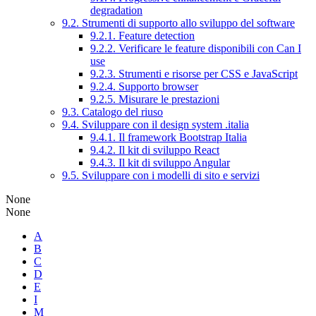
degradation
9.2. Strumenti di supporto allo sviluppo del software
9.2.1. Feature detection
9.2.2. Verificare le feature disponibili con Can I
use
9.2.3. Strumenti e risorse per CSS e JavaScript
9.2.4. Supporto browser
9.2.5. Misurare le prestazioni
9.3. Catalogo del riuso
9.4. Sviluppare con il design system .italia
9.4.1. Il framework Bootstrap Italia
9.4.2. Il kit di sviluppo React
9.4.3. Il kit di sviluppo Angular
9.5. Sviluppare con i modelli di sito e servizi
None
None
A
B
C
D
E
I
M