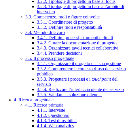
3.2.2. Tipologie di progetto in base al focus
3.2.3. Tipologie di progetto in base all’ambito di
intervento
3.3. Competenze, ruoli e figure coinvolte
3.3.1. Coordinatore di progetto
3.3.2. Definire ruoli e responsabilità
3.4. Metodo di lavoro
3.4.1. Definire processi, strumenti e rituali
3.4.2. Curare la documentazione di progetto
3.4.3. Organizzare tavoli tecnici collaborativi
3.4.4. Prendere decisioni
3.5. Il processo progettuale
3.5.1. Organizzare il progetto e la sua gestione
3.5.2. Comprendere il contesto d’uso del servizio
pubblico
3.5.3. Progettare i processi e i
touchpoint
del
servizio
3.5.4. Realizzare l’interfaccia utente del servizio
3.5.5. Validare la soluzione ottenuta
4. Ricerca progettuale
4.1. Ricerca primaria
4.1.1. Interviste
4.1.2. Questionari
4.1.3. Test di usabilità
4.1.4. Web analytics