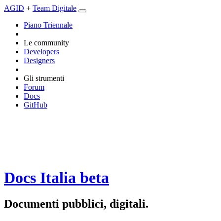
AGID
+
Team Digitale
Piano Triennale
Le community
Developers
Designers
Gli strumenti
Forum
Docs
GitHub
Docs Italia
beta
Documenti pubblici, digitali.