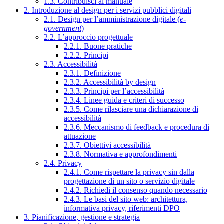
1.3. Contribuisci al manuale
2. Introduzione al design per i servizi pubblici digitali
2.1. Design per l’amministrazione digitale (
e-
government
)
2.2. L’approccio progettuale
2.2.1. Buone pratiche
2.2.2. Principi
2.3. Accessibilità
2.3.1. Definizione
2.3.2. Accessibilità by design
2.3.3. Principi per l’accessibilità
2.3.4. Linee guida e criteri di successo
2.3.5. Come rilasciare una dichiarazione di
accessibilità
2.3.6. Meccanismo di feedback e procedura di
attuazione
2.3.7. Obiettivi accessibilità
2.3.8. Normativa e approfondimenti
2.4. Privacy
2.4.1. Come rispettare la privacy sin dalla
progettazione di un sito o servizio digitale
2.4.2. Richiedi il consenso quando necessario
2.4.3. Le basi del sito web: architettura,
informativa privacy, riferimenti DPO
3. Pianificazione, gestione e strategia