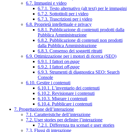
6.7. Immagini e video
6.7.1. Testo alternativo (alt text) per le immagini
6.7.2. Sottotitoli per i video
6.7.3. Trascrizioni per i video
6.8. Proprietà intellettuale e privacy
6.8.1. Pubblicazione di contenuti prodotti dalla
Pubblica Amministrazione
6.8.2. Pubblicazione di contenuti non prodotti
dalla Pubblica Amministrazione
6.8.3. Consenso dei soggetti ritratti
6.9. Ottimizzazione per i motori di ricerca (SEO)
6.9.1. I fattori
on-page
6.9.2. I fattori
off-page
6.9.3. Strumenti di diagnostica SEO: Search
Console
6.10. Gestire i contenuti
6.10.1. L’inventario dei contenuti
6.10.2. Revisionare i contenuti
6.10.3. Migrare i contenuti
6.10.4. Pubblicare i contenuti
7. Progettazione dell’interazione
7.1. Caratteristiche dell’interazione
7.2. User stories per definire l’interazione
7.2.1. Differenza tra scenari e user stories
7.3. Flussi di interazione