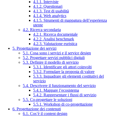
4.1.1. Interviste
4.1.2. Questionari
4.1.3. Test di usabilità
4.1.4. Web analytics
4.1.5. Strumenti di mappatura dell’esperienza
utente
4.2. Ricerca secondaria
4.2.1. Ricerca documentale
4.2.2. Analisi benchmark
4.2.3. Valutazione euristica
5. Progettazione dei servizi
5.1. Cosa sono i servizi e il service design
5.2. Progettare servizi pubblici digitali
5.3. Definire il modello di servizio
5.3.1. Identificare gli attori coinvolti
5.3.2. Formulare la proposta di valore
5.3.3. Inquadrare gli elementi costitutivi del
servizio
5.4. Descrivere il funzionamento del servizio
5.4.1. Mappare l’ecosistema
5.4.2. Rappresentare i flussi di servizio
5.5. Co-progettare le soluzioni
5.5.1. Workshop di co-progettazione
6. Progettazione dei contenuti
6.1. Cos’è il content design