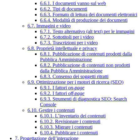
6.6.1. I documenti vanno sul web
6.6.2. Tipi di documenti
6.6.3. Formato di lettura dei documenti elettronici
6.6.4. Modalità di produzione dei documenti
6.7. Immagini e video
6.7.1. Testo alternativo (alt text) per le immagini
6.7.2. Sottotitoli per i video
6.7.3. Trascrizioni per i video
6.8. Proprietà intellettuale e privacy
6.8.1. Pubblicazione di contenuti prodotti dalla
Pubblica Amministrazione
6.8.2. Pubblicazione di contenuti non prodotti
dalla Pubblica Amministrazione
6.8.3. Consenso dei soggetti ritratti
6.9. Ottimizzazione per i motori di ricerca (SEO)
6.9.1. I fattori
on-page
6.9.2. I fattori
off-page
6.9.3. Strumenti di diagnostica SEO: Search
Console
6.10. Gestire i contenuti
6.10.1. L’inventario dei contenuti
6.10.2. Revisionare i contenuti
6.10.3. Migrare i contenuti
6.10.4. Pubblicare i contenuti
7. Progettazione dell’interazione