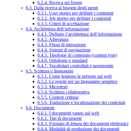
6.2.4. Ricerca sui forum
6.3. Dalla ricerca ai bisogni degli utenti
6.3.1. User stories per definire i contenuti
6.3.2. Job stories per definire i contenuti
6.3.3. Criteri di accettazione
6.4. Architettura dell’informazione
6.4.1. Definire l’architettura dell’informazione
6.4.2. Alberatura
6.4.3. Flussi di interazione
6.4.4. Sistemi di navigazione
6.4.5. Tipologie di contenuto (content type)
6.4.6. Ontologie e standard
6.4.7. Vocabolari controllati e tassonomie
6.5. Scrittura e linguaggio
6.5.1. Come leggono le persone sul web
6.5.2. Le regole per un linguaggio semplice
6.5.3. Microtesti
6.5.4. Scrittura collaborativa
6.5.5. Content critique
6.5.6. Traduzione e localizzazione dei contenuti
6.6. Documenti
6.6.1. I documenti vanno sul web
6.6.2. Tipi di documenti
6.6.3. Formato di lettura dei documenti elettronici
6.6.4. Modalità di produzione dei documenti