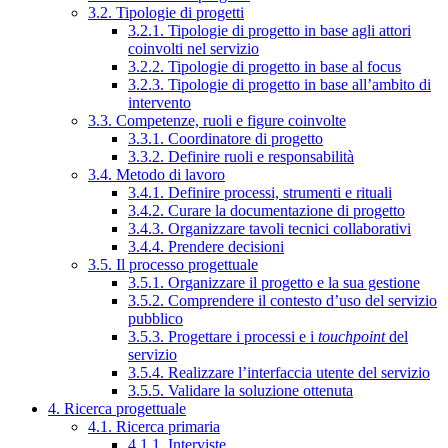
3.2. Tipologie di progetti
3.2.1. Tipologie di progetto in base agli attori
coinvolti nel servizio
3.2.2. Tipologie di progetto in base al focus
3.2.3. Tipologie di progetto in base all’ambito di
intervento
3.3. Competenze, ruoli e figure coinvolte
3.3.1. Coordinatore di progetto
3.3.2. Definire ruoli e responsabilità
3.4. Metodo di lavoro
3.4.1. Definire processi, strumenti e rituali
3.4.2. Curare la documentazione di progetto
3.4.3. Organizzare tavoli tecnici collaborativi
3.4.4. Prendere decisioni
3.5. Il processo progettuale
3.5.1. Organizzare il progetto e la sua gestione
3.5.2. Comprendere il contesto d’uso del servizio
pubblico
3.5.3. Progettare i processi e i
touchpoint
del
servizio
3.5.4. Realizzare l’interfaccia utente del servizio
3.5.5. Validare la soluzione ottenuta
4. Ricerca progettuale
4.1. Ricerca primaria
4.1.1. Interviste