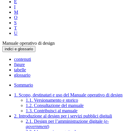
E
I
M
O
S
T
U
Manuale operativo di design
indici e glossario
contenuti
figure
tabelle
glossario
Sommario
1. Scopo, destinatari e uso del Manuale operativo di design
1.1. Versionamento e storico
1.2. Consultazione del manuale
1.3. Contribuisci al manuale
2. Introduzione al design per i servizi pubblici digitali
2.1. Design per l’amministrazione digitale (
e-
government
)