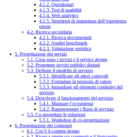
4.1.2. Questionari
4.1.3. Test di usabilità
4.1.4. Web analytics
4.1.5. Strumenti di mappatura dell’esperienza
utente
4.2. Ricerca secondaria
4.2.1. Ricerca documentale
4.2.2. Analisi benchmark
4.2.3. Valutazione euristica
5. Progettazione dei servizi
5.1. Cosa sono i servizi e il service design
5.2. Progettare servizi pubblici digitali
5.3. Definire il modello di servizio
5.3.1. Identificare gli attori coinvolti
5.3.2. Formulare la proposta di valore
5.3.3. Inquadrare gli elementi costitutivi del
servizio
5.4. Descrivere il funzionamento del servizio
5.4.1. Mappare l’ecosistema
5.4.2. Rappresentare i flussi di servizio
5.5. Co-progettare le soluzioni
5.5.1. Workshop di co-progettazione
6. Progettazione dei contenuti
6.1. Cos’è il content design
6.2. Ricerca utente sui contenuti e il linguaggio