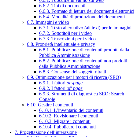
6.6.1. I documenti vanno sul web
6.6.2. Tipi di documenti
6.6.3. Formato di lettura dei documenti elettronici
6.6.4. Modalità di produzione dei documenti
6.7. Immagini e video
6.7.1. Testo alternativo (alt text) per le immagini
6.7.2. Sottotitoli per i video
6.7.3. Trascrizioni per i video
6.8. Proprietà intellettuale e privacy
6.8.1. Pubblicazione di contenuti prodotti dalla
Pubblica Amministrazione
6.8.2. Pubblicazione di contenuti non prodotti
dalla Pubblica Amministrazione
6.8.3. Consenso dei soggetti ritratti
6.9. Ottimizzazione per i motori di ricerca (SEO)
6.9.1. I fattori
on-page
6.9.2. I fattori
off-page
6.9.3. Strumenti di diagnostica SEO: Search
Console
6.10. Gestire i contenuti
6.10.1. L’inventario dei contenuti
6.10.2. Revisionare i contenuti
6.10.3. Migrare i contenuti
6.10.4. Pubblicare i contenuti
7. Progettazione dell’interazione