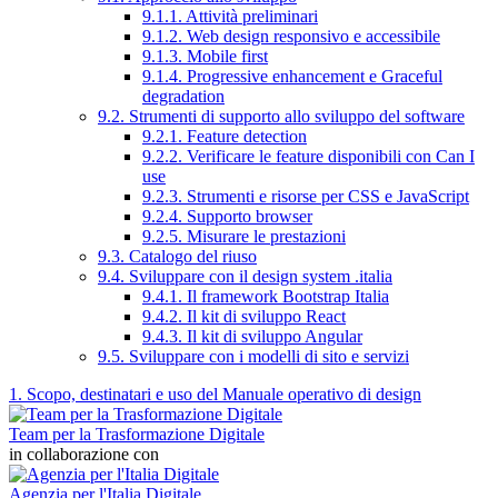
9.1.1. Attività preliminari
9.1.2. Web design responsivo e accessibile
9.1.3. Mobile first
9.1.4. Progressive enhancement e Graceful
degradation
9.2. Strumenti di supporto allo sviluppo del software
9.2.1. Feature detection
9.2.2. Verificare le feature disponibili con Can I
use
9.2.3. Strumenti e risorse per CSS e JavaScript
9.2.4. Supporto browser
9.2.5. Misurare le prestazioni
9.3. Catalogo del riuso
9.4. Sviluppare con il design system .italia
9.4.1. Il framework Bootstrap Italia
9.4.2. Il kit di sviluppo React
9.4.3. Il kit di sviluppo Angular
9.5. Sviluppare con i modelli di sito e servizi
1. Scopo, destinatari e uso del Manuale operativo di design
Team per la Trasformazione Digitale
in collaborazione con
Agenzia per l'Italia Digitale