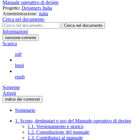
Manuale operativo di design
Progetto:
Designers Italia
Amministrazione:
italia
Cerca nel documento
Cerca nel documento
Informazioni
versione-corrente
Scarica
pdf
html
epub
Sorgente
Azioni
indice dei contenuti
Sommario
1. Scopo, destinatari e uso del Manuale operativo di design
1.1. Versionamento e storico
1.2. Consultazione del manuale
1.3. Contribuisci al manuale