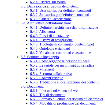
6.2.4. Ricerca sui forum
6.3. Dalla ricerca ai bisogni degli utenti
6.3.1. User stories per definire i contenuti
6.3.2. Job stories per definire i contenuti
6.3.3. Criteri di accettazione
6.4. Architettura dell’informazione
6.4.1. Definire l’architettura dell’informazione
6.4.2. Alberatura
6.4.3. Flussi di interazione
6.4.4. Sistemi di navigazione
6.4.5. Tipologie di contenuto (content type)
6.4.6. Ontologie e standard
6.4.7. Vocabolari controllati e tassonomie
6.5. Scrittura e linguaggio
6.5.1. Come leggono le persone sul web
6.5.2. Le regole per un linguaggio semplice
6.5.3. Microtesti
6.5.4. Scrittura collaborativa
6.5.5. Content critique
6.5.6. Traduzione e localizzazione dei contenuti
6.6. Documenti
6.6.1. I documenti vanno sul web
6.6.2. Tipi di documenti
6.6.3. Formato di lettura dei documenti elettronici
6.6.4. Modalità di produzione dei documenti