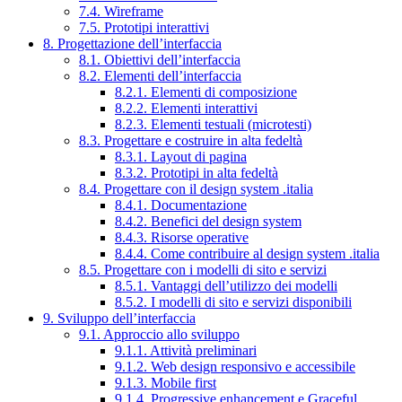
7.4. Wireframe
7.5. Prototipi interattivi
8. Progettazione dell’interfaccia
8.1. Obiettivi dell’interfaccia
8.2. Elementi dell’interfaccia
8.2.1. Elementi di composizione
8.2.2. Elementi interattivi
8.2.3. Elementi testuali (microtesti)
8.3. Progettare e costruire in alta fedeltà
8.3.1. Layout di pagina
8.3.2. Prototipi in alta fedeltà
8.4. Progettare con il design system .italia
8.4.1. Documentazione
8.4.2. Benefici del design system
8.4.3. Risorse operative
8.4.4. Come contribuire al design system .italia
8.5. Progettare con i modelli di sito e servizi
8.5.1. Vantaggi dell’utilizzo dei modelli
8.5.2. I modelli di sito e servizi disponibili
9. Sviluppo dell’interfaccia
9.1. Approccio allo sviluppo
9.1.1. Attività preliminari
9.1.2. Web design responsivo e accessibile
9.1.3. Mobile first
9.1.4. Progressive enhancement e Graceful