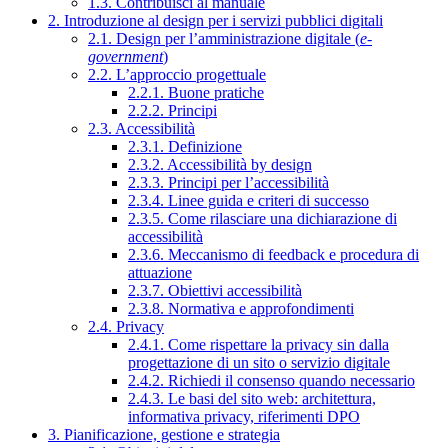
1.3. Contribuisci al manuale
2. Introduzione al design per i servizi pubblici digitali
2.1. Design per l’amministrazione digitale (
e-
government
)
2.2. L’approccio progettuale
2.2.1. Buone pratiche
2.2.2. Principi
2.3. Accessibilità
2.3.1. Definizione
2.3.2. Accessibilità by design
2.3.3. Principi per l’accessibilità
2.3.4. Linee guida e criteri di successo
2.3.5. Come rilasciare una dichiarazione di
accessibilità
2.3.6. Meccanismo di feedback e procedura di
attuazione
2.3.7. Obiettivi accessibilità
2.3.8. Normativa e approfondimenti
2.4. Privacy
2.4.1. Come rispettare la privacy sin dalla
progettazione di un sito o servizio digitale
2.4.2. Richiedi il consenso quando necessario
2.4.3. Le basi del sito web: architettura,
informativa privacy, riferimenti DPO
3. Pianificazione, gestione e strategia