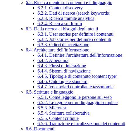
6.2. Ricerca utente sui contenuti e il linguaggio
6.2.1. Content discovery
6.2.2. Dati di ricerca (search keywords)
6.2.3. Ricerca tramite analytics
6.2.4. Ricerca sui forum
6.3. Dalla ricerca ai bisogni degli utenti
6.3.1. User stories per definire i contenuti
6.3.2. Job stories per definire i contenuti
6.3.3. Criteri di accettazione
6.4. Architettura dell’informazione
6.4.1. Definire l’architettura dell’informazione
6.4.2. Alberatura
6.4.3. Flussi di interazione
6.4.4. Sistemi di navigazione
6.4.5. Tipologie di contenuto (content type)
6.4.6. Ontologie e standard
6.4.7. Vocabolari controllati e tassonomie
6.5. Scrittura e linguaggio
6.5.1. Come leggono le persone sul web
6.5.2. Le regole per un linguaggio semplice
6.5.3. Microtesti
6.5.4. Scrittura collaborativa
6.5.5. Content critique
6.5.6. Traduzione e localizzazione dei contenuti
6.6. Documenti