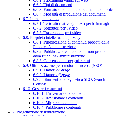
6.6.1. I documenti vanno sul web
6.6.2. Tipi di documenti
6.6.3. Formato di lettura dei documenti elettronici
6.6.4. Modalità di produzione dei documenti
6.7. Immagini e video
6.7.1. Testo alternativo (alt text) per le immagini
6.7.2. Sottotitoli per i video
6.7.3. Trascrizioni per i video
6.8. Proprietà intellettuale e privacy
6.8.1. Pubblicazione di contenuti prodotti dalla
Pubblica Amministrazione
6.8.2. Pubblicazione di contenuti non prodotti
dalla Pubblica Amministrazione
6.8.3. Consenso dei soggetti ritratti
6.9. Ottimizzazione per i motori di ricerca (SEO)
6.9.1. I fattori
on-page
6.9.2. I fattori
off-page
6.9.3. Strumenti di diagnostica SEO: Search
Console
6.10. Gestire i contenuti
6.10.1. L’inventario dei contenuti
6.10.2. Revisionare i contenuti
6.10.3. Migrare i contenuti
6.10.4. Pubblicare i contenuti
7. Progettazione dell’interazione