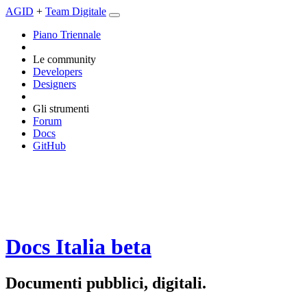
AGID
+
Team Digitale
Piano Triennale
Le community
Developers
Designers
Gli strumenti
Forum
Docs
GitHub
Docs Italia
beta
Documenti pubblici, digitali.