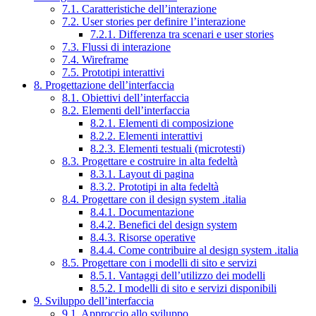
7.1. Caratteristiche dell’interazione
7.2. User stories per definire l’interazione
7.2.1. Differenza tra scenari e user stories
7.3. Flussi di interazione
7.4. Wireframe
7.5. Prototipi interattivi
8. Progettazione dell’interfaccia
8.1. Obiettivi dell’interfaccia
8.2. Elementi dell’interfaccia
8.2.1. Elementi di composizione
8.2.2. Elementi interattivi
8.2.3. Elementi testuali (microtesti)
8.3. Progettare e costruire in alta fedeltà
8.3.1. Layout di pagina
8.3.2. Prototipi in alta fedeltà
8.4. Progettare con il design system .italia
8.4.1. Documentazione
8.4.2. Benefici del design system
8.4.3. Risorse operative
8.4.4. Come contribuire al design system .italia
8.5. Progettare con i modelli di sito e servizi
8.5.1. Vantaggi dell’utilizzo dei modelli
8.5.2. I modelli di sito e servizi disponibili
9. Sviluppo dell’interfaccia
9.1. Approccio allo sviluppo