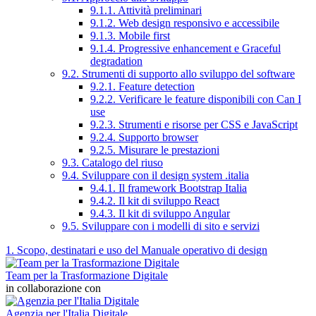
9.1.1. Attività preliminari
9.1.2. Web design responsivo e accessibile
9.1.3. Mobile first
9.1.4. Progressive enhancement e Graceful
degradation
9.2. Strumenti di supporto allo sviluppo del software
9.2.1. Feature detection
9.2.2. Verificare le feature disponibili con Can I
use
9.2.3. Strumenti e risorse per CSS e JavaScript
9.2.4. Supporto browser
9.2.5. Misurare le prestazioni
9.3. Catalogo del riuso
9.4. Sviluppare con il design system .italia
9.4.1. Il framework Bootstrap Italia
9.4.2. Il kit di sviluppo React
9.4.3. Il kit di sviluppo Angular
9.5. Sviluppare con i modelli di sito e servizi
1. Scopo, destinatari e uso del Manuale operativo di design
Team per la Trasformazione Digitale
in collaborazione con
Agenzia per l'Italia Digitale