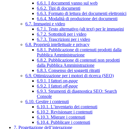
6.6.1. I documenti vanno sul web
6.6.2. Tipi di documenti
6.6.3. Formato di lettura dei documenti elettronici
6.6.4. Modalità di produzione dei documenti
6.7. Immagini e video
6.7.1. Testo alternativo (alt text) per le immagini
6.7.2. Sottotitoli per i video
6.7.3. Trascrizioni per i video
6.8. Proprietà intellettuale e privacy
6.8.1. Pubblicazione di contenuti prodotti dalla
Pubblica Amministrazione
6.8.2. Pubblicazione di contenuti non prodotti
dalla Pubblica Amministrazione
6.8.3. Consenso dei soggetti ritratti
6.9. Ottimizzazione per i motori di ricerca (SEO)
6.9.1. I fattori
on-page
6.9.2. I fattori
off-page
6.9.3. Strumenti di diagnostica SEO: Search
Console
6.10. Gestire i contenuti
6.10.1. L’inventario dei contenuti
6.10.2. Revisionare i contenuti
6.10.3. Migrare i contenuti
6.10.4. Pubblicare i contenuti
7. Progettazione dell’interazione