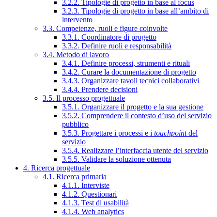
3.2.2. Tipologie di progetto in base al focus
3.2.3. Tipologie di progetto in base all’ambito di
intervento
3.3. Competenze, ruoli e figure coinvolte
3.3.1. Coordinatore di progetto
3.3.2. Definire ruoli e responsabilità
3.4. Metodo di lavoro
3.4.1. Definire processi, strumenti e rituali
3.4.2. Curare la documentazione di progetto
3.4.3. Organizzare tavoli tecnici collaborativi
3.4.4. Prendere decisioni
3.5. Il processo progettuale
3.5.1. Organizzare il progetto e la sua gestione
3.5.2. Comprendere il contesto d’uso del servizio
pubblico
3.5.3. Progettare i processi e i
touchpoint
del
servizio
3.5.4. Realizzare l’interfaccia utente del servizio
3.5.5. Validare la soluzione ottenuta
4. Ricerca progettuale
4.1. Ricerca primaria
4.1.1. Interviste
4.1.2. Questionari
4.1.3. Test di usabilità
4.1.4. Web analytics