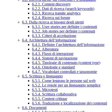
6.2.1. Content discovery
6.2.2. Dati di ricerca (search keywords)
6.2.3. Ricerca tramite analytics
6.2.4. Ricerca sui forum
6.3. Dalla ricerca ai bisogni degli utenti
6.3.1. User stories per definire i contenuti
6.3.2. Job stories per definire i contenuti
6.3.3. Criteri di accettazione
6.4. Architettura dell’informazione
6.4.1. Definire l’architettura dell’informazione
6.4.2. Alberatura
6.4.3. Flussi di interazione
6.4.4. Sistemi di navigazione
6.4.5. Tipologie di contenuto (content type)
6.4.6. Ontologie e standard
6.4.7. Vocabolari controllati e tassonomie
6.5. Scrittura e linguaggio
6.5.1. Come leggono le persone sul web
6.5.2. Le regole per un linguaggio semplice
6.5.3. Microtesti
6.5.4. Scrittura collaborativa
6.5.5. Content critique
6.5.6. Traduzione e localizzazione dei contenuti
6.6. Documenti