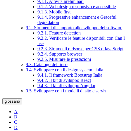
9.1.1. Attività preliminari
9.1.2. Web design responsivo e accessibile
9.1.3. Mobile first
9.1.4. Progressive enhancement e Graceful
degradation
9.2. Strumenti di supporto allo sviluppo del software
9.2.1. Feature detection
9.2.2. Verificare le feature disponibili con Can I
use
9.2.3. Strumenti e risorse per CSS e JavaScript
9.2.4. Supporto browser
9.2.5. Misurare le prestazioni
9.3. Catalogo del riuso
9.4. Sviluppare con il design system .italia
9.4.1. Il framework Bootstrap Italia
9.4.2. Il kit di sviluppo React
9.4.3. Il kit di sviluppo Angular
9.5. Sviluppare con i modelli di sito e servizi
glossario
A
B
C
D