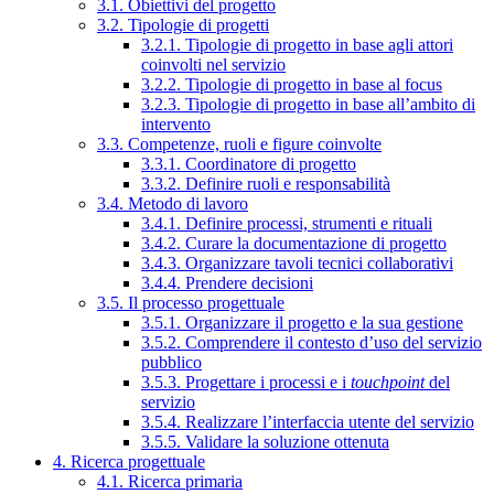
3.1. Obiettivi del progetto
3.2. Tipologie di progetti
3.2.1. Tipologie di progetto in base agli attori
coinvolti nel servizio
3.2.2. Tipologie di progetto in base al focus
3.2.3. Tipologie di progetto in base all’ambito di
intervento
3.3. Competenze, ruoli e figure coinvolte
3.3.1. Coordinatore di progetto
3.3.2. Definire ruoli e responsabilità
3.4. Metodo di lavoro
3.4.1. Definire processi, strumenti e rituali
3.4.2. Curare la documentazione di progetto
3.4.3. Organizzare tavoli tecnici collaborativi
3.4.4. Prendere decisioni
3.5. Il processo progettuale
3.5.1. Organizzare il progetto e la sua gestione
3.5.2. Comprendere il contesto d’uso del servizio
pubblico
3.5.3. Progettare i processi e i
touchpoint
del
servizio
3.5.4. Realizzare l’interfaccia utente del servizio
3.5.5. Validare la soluzione ottenuta
4. Ricerca progettuale
4.1. Ricerca primaria