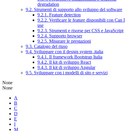
degradation
9.2. Strumenti di supporto allo sviluppo del software
9.2.1. Feature detection
9.2.2. Verificare le feature disponibili con Can I
use
9.2.3. Strumenti e risorse per CSS e JavaScript
9.2.4. Supporto browser
9.2.5. Misurare le prestazioni
9.3. Catalogo del riuso
9.4. Sviluppare con il design system .italia
9.4.1. Il framework Bootstrap Italia
9.4.2. Il kit di sviluppo React
9.4.3. Il kit di sviluppo Angular
9.5. Sviluppare con i modelli di sito e servizi
None
None
A
B
C
D
E
I
M