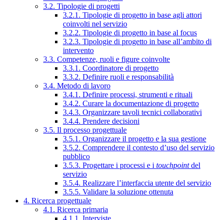
3.2. Tipologie di progetti
3.2.1. Tipologie di progetto in base agli attori
coinvolti nel servizio
3.2.2. Tipologie di progetto in base al focus
3.2.3. Tipologie di progetto in base all’ambito di
intervento
3.3. Competenze, ruoli e figure coinvolte
3.3.1. Coordinatore di progetto
3.3.2. Definire ruoli e responsabilità
3.4. Metodo di lavoro
3.4.1. Definire processi, strumenti e rituali
3.4.2. Curare la documentazione di progetto
3.4.3. Organizzare tavoli tecnici collaborativi
3.4.4. Prendere decisioni
3.5. Il processo progettuale
3.5.1. Organizzare il progetto e la sua gestione
3.5.2. Comprendere il contesto d’uso del servizio
pubblico
3.5.3. Progettare i processi e i
touchpoint
del
servizio
3.5.4. Realizzare l’interfaccia utente del servizio
3.5.5. Validare la soluzione ottenuta
4. Ricerca progettuale
4.1. Ricerca primaria
4.1.1. Interviste