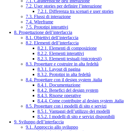
7.1. Caratteristiche dell’interazione
7.2. User stories per definire l’interazione
7.2.1. Differenza tra scenari e user stories
7.3. Flussi di interazione
7.4. Wireframe
7.5. Prototipi interattivi
8. Progettazione dell’interfaccia
8.1. Obiettivi dell’interfaccia
8.2. Elementi dell’interfaccia
8.2.1. Elementi di composizione
8.2.2. Elementi interattivi
8.2.3. Elementi testuali (microtesti)
8.3. Progettare e costruire in alta fedeltà
8.3.1. Layout di pagina
8.3.2. Prototipi in alta fedeltà
8.4. Progettare con il design system .italia
8.4.1. Documentazione
8.4.2. Benefici del design system
8.4.3. Risorse operative
8.4.4. Come contribuire al design system .italia
8.5. Progettare con i modelli di sito e servizi
8.5.1. Vantaggi dell’utilizzo dei modelli
8.5.2. I modelli di sito e servizi disponibili
9. Sviluppo dell’interfaccia
9.1. Approccio allo sviluppo