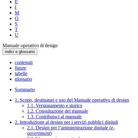
E
I
M
O
S
T
U
Manuale operativo di design
indici e glossario
contenuti
figure
tabelle
glossario
Sommario
1. Scopo, destinatari e uso del Manuale operativo di design
1.1. Versionamento e storico
1.2. Consultazione del manuale
1.3. Contribuisci al manuale
2. Introduzione al design per i servizi pubblici digitali
2.1. Design per l’amministrazione digitale (
e-
government
)