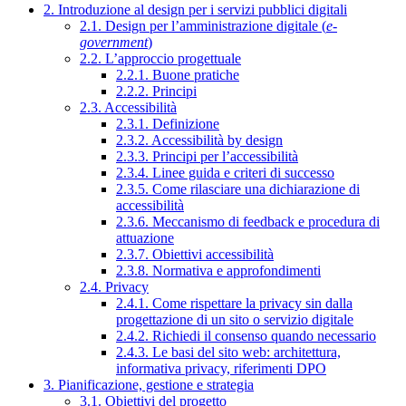
2. Introduzione al design per i servizi pubblici digitali
2.1. Design per l’amministrazione digitale (
e-
government
)
2.2. L’approccio progettuale
2.2.1. Buone pratiche
2.2.2. Principi
2.3. Accessibilità
2.3.1. Definizione
2.3.2. Accessibilità by design
2.3.3. Principi per l’accessibilità
2.3.4. Linee guida e criteri di successo
2.3.5. Come rilasciare una dichiarazione di
accessibilità
2.3.6. Meccanismo di feedback e procedura di
attuazione
2.3.7. Obiettivi accessibilità
2.3.8. Normativa e approfondimenti
2.4. Privacy
2.4.1. Come rispettare la privacy sin dalla
progettazione di un sito o servizio digitale
2.4.2. Richiedi il consenso quando necessario
2.4.3. Le basi del sito web: architettura,
informativa privacy, riferimenti DPO
3. Pianificazione, gestione e strategia
3.1. Obiettivi del progetto