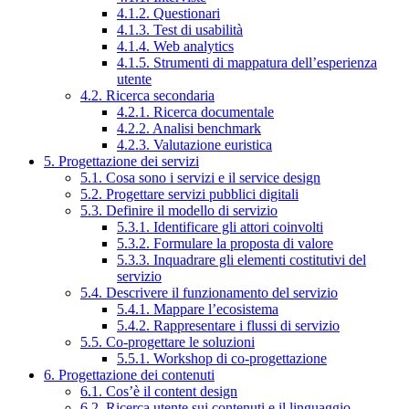
4.1.2. Questionari
4.1.3. Test di usabilità
4.1.4. Web analytics
4.1.5. Strumenti di mappatura dell’esperienza
utente
4.2. Ricerca secondaria
4.2.1. Ricerca documentale
4.2.2. Analisi benchmark
4.2.3. Valutazione euristica
5. Progettazione dei servizi
5.1. Cosa sono i servizi e il service design
5.2. Progettare servizi pubblici digitali
5.3. Definire il modello di servizio
5.3.1. Identificare gli attori coinvolti
5.3.2. Formulare la proposta di valore
5.3.3. Inquadrare gli elementi costitutivi del
servizio
5.4. Descrivere il funzionamento del servizio
5.4.1. Mappare l’ecosistema
5.4.2. Rappresentare i flussi di servizio
5.5. Co-progettare le soluzioni
5.5.1. Workshop di co-progettazione
6. Progettazione dei contenuti
6.1. Cos’è il content design
6.2. Ricerca utente sui contenuti e il linguaggio