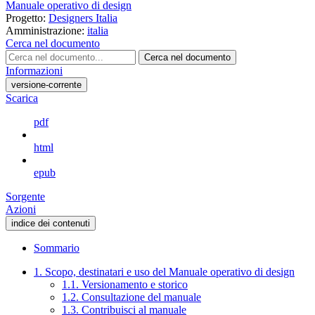
Manuale operativo di design
Progetto:
Designers Italia
Amministrazione:
italia
Cerca nel documento
Cerca nel documento
Informazioni
versione-corrente
Scarica
pdf
html
epub
Sorgente
Azioni
indice dei contenuti
Sommario
1. Scopo, destinatari e uso del Manuale operativo di design
1.1. Versionamento e storico
1.2. Consultazione del manuale
1.3. Contribuisci al manuale