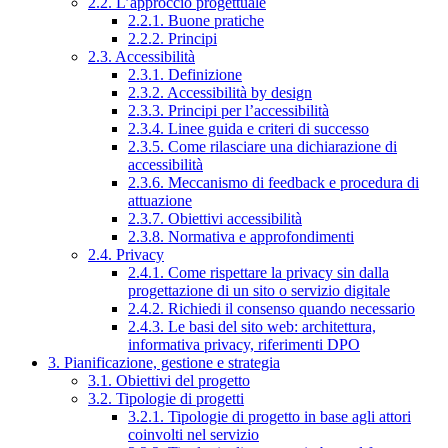
2.2. L’approccio progettuale
2.2.1. Buone pratiche
2.2.2. Principi
2.3. Accessibilità
2.3.1. Definizione
2.3.2. Accessibilità by design
2.3.3. Principi per l’accessibilità
2.3.4. Linee guida e criteri di successo
2.3.5. Come rilasciare una dichiarazione di
accessibilità
2.3.6. Meccanismo di feedback e procedura di
attuazione
2.3.7. Obiettivi accessibilità
2.3.8. Normativa e approfondimenti
2.4. Privacy
2.4.1. Come rispettare la privacy sin dalla
progettazione di un sito o servizio digitale
2.4.2. Richiedi il consenso quando necessario
2.4.3. Le basi del sito web: architettura,
informativa privacy, riferimenti DPO
3. Pianificazione, gestione e strategia
3.1. Obiettivi del progetto
3.2. Tipologie di progetti
3.2.1. Tipologie di progetto in base agli attori
coinvolti nel servizio