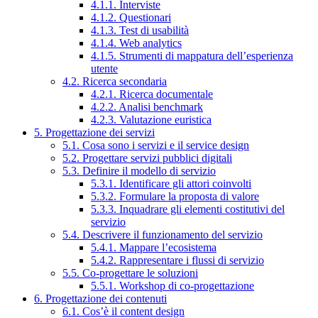
4.1.1. Interviste
4.1.2. Questionari
4.1.3. Test di usabilità
4.1.4. Web analytics
4.1.5. Strumenti di mappatura dell’esperienza
utente
4.2. Ricerca secondaria
4.2.1. Ricerca documentale
4.2.2. Analisi benchmark
4.2.3. Valutazione euristica
5. Progettazione dei servizi
5.1. Cosa sono i servizi e il service design
5.2. Progettare servizi pubblici digitali
5.3. Definire il modello di servizio
5.3.1. Identificare gli attori coinvolti
5.3.2. Formulare la proposta di valore
5.3.3. Inquadrare gli elementi costitutivi del
servizio
5.4. Descrivere il funzionamento del servizio
5.4.1. Mappare l’ecosistema
5.4.2. Rappresentare i flussi di servizio
5.5. Co-progettare le soluzioni
5.5.1. Workshop di co-progettazione
6. Progettazione dei contenuti
6.1. Cos’è il content design