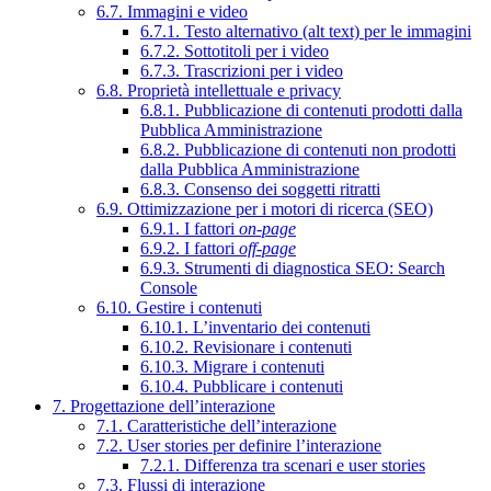
6.7. Immagini e video
6.7.1. Testo alternativo (alt text) per le immagini
6.7.2. Sottotitoli per i video
6.7.3. Trascrizioni per i video
6.8. Proprietà intellettuale e privacy
6.8.1. Pubblicazione di contenuti prodotti dalla
Pubblica Amministrazione
6.8.2. Pubblicazione di contenuti non prodotti
dalla Pubblica Amministrazione
6.8.3. Consenso dei soggetti ritratti
6.9. Ottimizzazione per i motori di ricerca (SEO)
6.9.1. I fattori
on-page
6.9.2. I fattori
off-page
6.9.3. Strumenti di diagnostica SEO: Search
Console
6.10. Gestire i contenuti
6.10.1. L’inventario dei contenuti
6.10.2. Revisionare i contenuti
6.10.3. Migrare i contenuti
6.10.4. Pubblicare i contenuti
7. Progettazione dell’interazione
7.1. Caratteristiche dell’interazione
7.2. User stories per definire l’interazione
7.2.1. Differenza tra scenari e user stories
7.3. Flussi di interazione