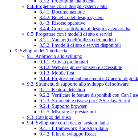
8.3.2. Prototipi in alta fedeltà
8.4. Progettare con il design system .italia
8.4.1. Documentazione
8.4.2. Benefici del design system
8.4.3. Risorse operative
8.4.4. Come contribuire al design system .italia
8.5. Progettare con i modelli di sito e servizi
8.5.1. Vantaggi dell’utilizzo dei modelli
8.5.2. I modelli di sito e servizi disponibili
9. Sviluppo dell’interfaccia
9.1. Approccio allo sviluppo
9.1.1. Attività preliminari
9.1.2. Web design responsivo e accessibile
9.1.3. Mobile first
9.1.4. Progressive enhancement e Graceful degrad
9.2. Strumenti di supporto allo sviluppo del software
9.2.1. Feature detection
9.2.2. Verificare le feature disponibili con Can I us
9.2.3. Strumenti e risorse per CSS e JavaScript
9.2.4. Supporto browser
9.2.5. Misurare le prestazioni
9.3. Catalogo del riuso
9.4. Sviluppare con il design system .italia
9.4.1. Il framework Bootstrap Italia
9.4.2. Il kit di sviluppo React