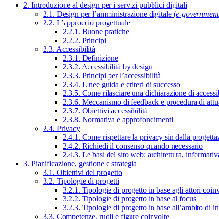
2. Introduzione al design per i servizi pubblici digitali
2.1. Design per l’amministrazione digitale (
e-government
2.2. L’approccio progettuale
2.2.1. Buone pratiche
2.2.2. Principi
2.3. Accessibilità
2.3.1. Definizione
2.3.2. Accessibilità by design
2.3.3. Principi per l’accessibilità
2.3.4. Linee guida e criteri di successo
2.3.5. Come rilasciare una dichiarazione di accessib
2.3.6. Meccanismo di feedback e procedura di attu
2.3.7. Obiettivi accessibilità
2.3.8. Normativa e approfondimenti
2.4. Privacy
2.4.1. Come rispettare la privacy sin dalla progettaz
2.4.2. Richiedi il consenso quando necessario
2.4.3. Le basi del sito web: architettura, informati
3. Pianificazione, gestione e strategia
3.1. Obiettivi del progetto
3.2. Tipologie di progetti
3.2.1. Tipologie di progetto in base agli attori coinv
3.2.2. Tipologie di progetto in base al focus
3.2.3. Tipologie di progetto in base all’ambito di i
3.3. Competenze, ruoli e figure coinvolte