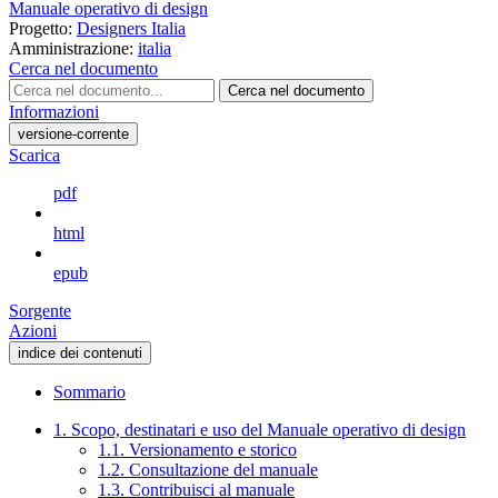
Manuale operativo di design
Progetto:
Designers Italia
Amministrazione:
italia
Cerca nel documento
Cerca nel documento
Informazioni
versione-corrente
Scarica
pdf
html
epub
Sorgente
Azioni
indice dei contenuti
Sommario
1. Scopo, destinatari e uso del Manuale operativo di design
1.1. Versionamento e storico
1.2. Consultazione del manuale
1.3. Contribuisci al manuale