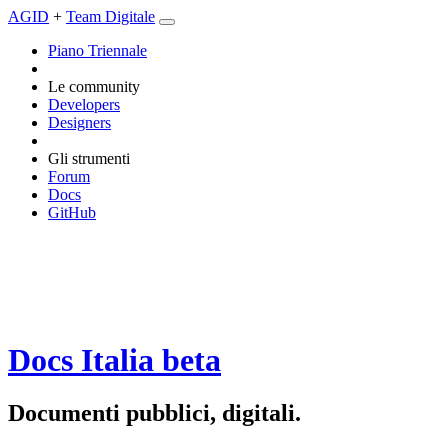
AGID
+
Team Digitale
Piano Triennale
Le community
Developers
Designers
Gli strumenti
Forum
Docs
GitHub
Docs Italia
beta
Documenti pubblici, digitali.