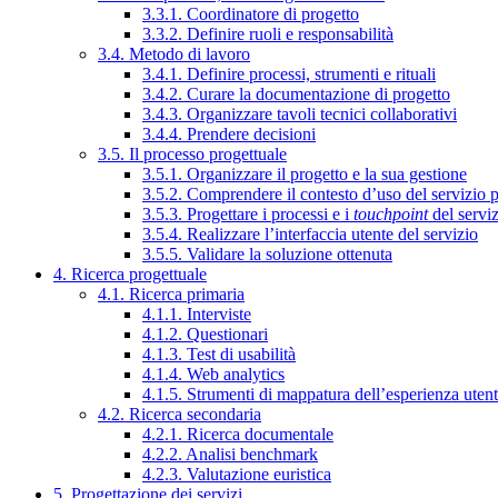
3.3.1. Coordinatore di progetto
3.3.2. Definire ruoli e responsabilità
3.4. Metodo di lavoro
3.4.1. Definire processi, strumenti e rituali
3.4.2. Curare la documentazione di progetto
3.4.3. Organizzare tavoli tecnici collaborativi
3.4.4. Prendere decisioni
3.5. Il processo progettuale
3.5.1. Organizzare il progetto e la sua gestione
3.5.2. Comprendere il contesto d’uso del servizio 
3.5.3. Progettare i processi e i
touchpoint
del servi
3.5.4. Realizzare l’interfaccia utente del servizio
3.5.5. Validare la soluzione ottenuta
4. Ricerca progettuale
4.1. Ricerca primaria
4.1.1. Interviste
4.1.2. Questionari
4.1.3. Test di usabilità
4.1.4. Web analytics
4.1.5. Strumenti di mappatura dell’esperienza uten
4.2. Ricerca secondaria
4.2.1. Ricerca documentale
4.2.2. Analisi benchmark
4.2.3. Valutazione euristica
5. Progettazione dei servizi