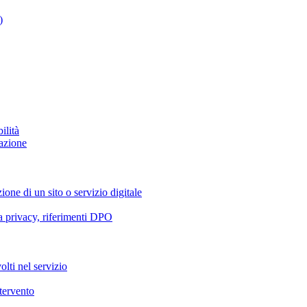
)
ilità
azione
ione di un sito o servizio digitale
va privacy, riferimenti DPO
olti nel servizio
ntervento