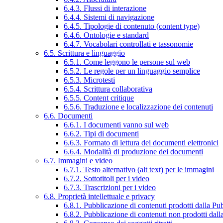
6.4.3. Flussi di interazione
6.4.4. Sistemi di navigazione
6.4.5. Tipologie di contenuto (content type)
6.4.6. Ontologie e standard
6.4.7. Vocabolari controllati e tassonomie
6.5. Scrittura e linguaggio
6.5.1. Come leggono le persone sul web
6.5.2. Le regole per un linguaggio semplice
6.5.3. Microtesti
6.5.4. Scrittura collaborativa
6.5.5. Content critique
6.5.6. Traduzione e localizzazione dei contenuti
6.6. Documenti
6.6.1. I documenti vanno sul web
6.6.2. Tipi di documenti
6.6.3. Formato di lettura dei documenti elettronici
6.6.4. Modalità di produzione dei documenti
6.7. Immagini e video
6.7.1. Testo alternativo (alt text) per le immagini
6.7.2. Sottotitoli per i video
6.7.3. Trascrizioni per i video
6.8. Proprietà intellettuale e privacy
6.8.1. Pubblicazione di contenuti prodotti dalla P
6.8.2. Pubblicazione di contenuti non prodotti dal