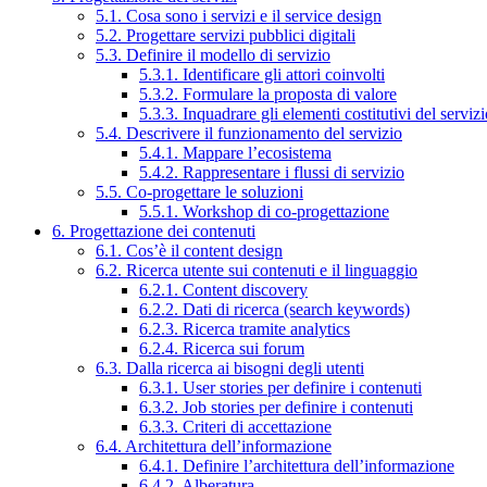
5.1. Cosa sono i servizi e il service design
5.2. Progettare servizi pubblici digitali
5.3. Definire il modello di servizio
5.3.1. Identificare gli attori coinvolti
5.3.2. Formulare la proposta di valore
5.3.3. Inquadrare gli elementi costitutivi del serviz
5.4. Descrivere il funzionamento del servizio
5.4.1. Mappare l’ecosistema
5.4.2. Rappresentare i flussi di servizio
5.5. Co-progettare le soluzioni
5.5.1. Workshop di co-progettazione
6. Progettazione dei contenuti
6.1. Cos’è il content design
6.2. Ricerca utente sui contenuti e il linguaggio
6.2.1. Content discovery
6.2.2. Dati di ricerca (search keywords)
6.2.3. Ricerca tramite analytics
6.2.4. Ricerca sui forum
6.3. Dalla ricerca ai bisogni degli utenti
6.3.1. User stories per definire i contenuti
6.3.2. Job stories per definire i contenuti
6.3.3. Criteri di accettazione
6.4. Architettura dell’informazione
6.4.1. Definire l’architettura dell’informazione
6.4.2. Alberatura