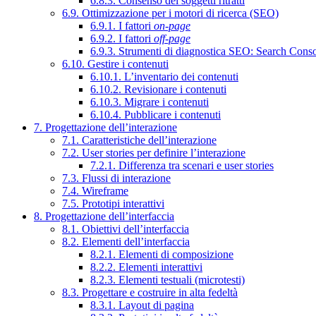
6.8.3. Consenso dei soggetti ritratti
6.9. Ottimizzazione per i motori di ricerca (SEO)
6.9.1. I fattori
on-page
6.9.2. I fattori
off-page
6.9.3. Strumenti di diagnostica SEO: Search Cons
6.10. Gestire i contenuti
6.10.1. L’inventario dei contenuti
6.10.2. Revisionare i contenuti
6.10.3. Migrare i contenuti
6.10.4. Pubblicare i contenuti
7. Progettazione dell’interazione
7.1. Caratteristiche dell’interazione
7.2. User stories per definire l’interazione
7.2.1. Differenza tra scenari e user stories
7.3. Flussi di interazione
7.4. Wireframe
7.5. Prototipi interattivi
8. Progettazione dell’interfaccia
8.1. Obiettivi dell’interfaccia
8.2. Elementi dell’interfaccia
8.2.1. Elementi di composizione
8.2.2. Elementi interattivi
8.2.3. Elementi testuali (microtesti)
8.3. Progettare e costruire in alta fedeltà
8.3.1. Layout di pagina