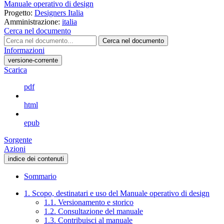
Manuale operativo di design
Progetto:
Designers Italia
Amministrazione:
italia
Cerca nel documento
Cerca nel documento
Informazioni
versione-corrente
Scarica
pdf
html
epub
Sorgente
Azioni
indice dei contenuti
Sommario
1. Scopo, destinatari e uso del Manuale operativo di design
1.1. Versionamento e storico
1.2. Consultazione del manuale
1.3. Contribuisci al manuale