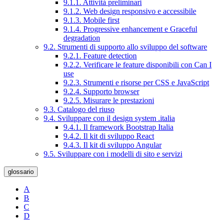
9.1.1. Attività preliminari
9.1.2. Web design responsivo e accessibile
9.1.3. Mobile first
9.1.4. Progressive enhancement e Graceful
degradation
9.2. Strumenti di supporto allo sviluppo del software
9.2.1. Feature detection
9.2.2. Verificare le feature disponibili con Can I
use
9.2.3. Strumenti e risorse per CSS e JavaScript
9.2.4. Supporto browser
9.2.5. Misurare le prestazioni
9.3. Catalogo del riuso
9.4. Sviluppare con il design system .italia
9.4.1. Il framework Bootstrap Italia
9.4.2. Il kit di sviluppo React
9.4.3. Il kit di sviluppo Angular
9.5. Sviluppare con i modelli di sito e servizi
glossario
A
B
C
D