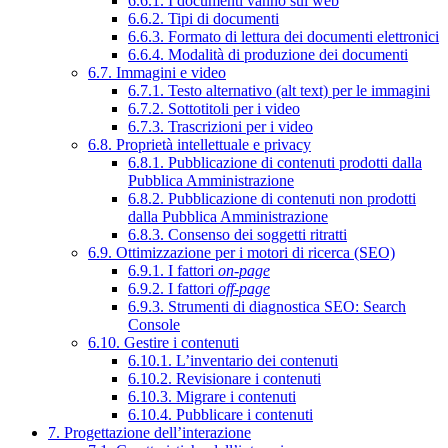
6.6.1. I documenti vanno sul web
6.6.2. Tipi di documenti
6.6.3. Formato di lettura dei documenti elettronici
6.6.4. Modalità di produzione dei documenti
6.7. Immagini e video
6.7.1. Testo alternativo (alt text) per le immagini
6.7.2. Sottotitoli per i video
6.7.3. Trascrizioni per i video
6.8. Proprietà intellettuale e privacy
6.8.1. Pubblicazione di contenuti prodotti dalla
Pubblica Amministrazione
6.8.2. Pubblicazione di contenuti non prodotti
dalla Pubblica Amministrazione
6.8.3. Consenso dei soggetti ritratti
6.9. Ottimizzazione per i motori di ricerca (SEO)
6.9.1. I fattori
on-page
6.9.2. I fattori
off-page
6.9.3. Strumenti di diagnostica SEO: Search
Console
6.10. Gestire i contenuti
6.10.1. L’inventario dei contenuti
6.10.2. Revisionare i contenuti
6.10.3. Migrare i contenuti
6.10.4. Pubblicare i contenuti
7. Progettazione dell’interazione