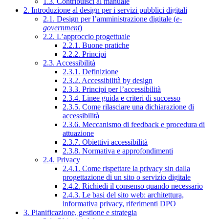
1.3. Contribuisci al manuale
2. Introduzione al design per i servizi pubblici digitali
2.1. Design per l’amministrazione digitale (
e-
government
)
2.2. L’approccio progettuale
2.2.1. Buone pratiche
2.2.2. Principi
2.3. Accessibilità
2.3.1. Definizione
2.3.2. Accessibilità by design
2.3.3. Principi per l’accessibilità
2.3.4. Linee guida e criteri di successo
2.3.5. Come rilasciare una dichiarazione di
accessibilità
2.3.6. Meccanismo di feedback e procedura di
attuazione
2.3.7. Obiettivi accessibilità
2.3.8. Normativa e approfondimenti
2.4. Privacy
2.4.1. Come rispettare la privacy sin dalla
progettazione di un sito o servizio digitale
2.4.2. Richiedi il consenso quando necessario
2.4.3. Le basi del sito web: architettura,
informativa privacy, riferimenti DPO
3. Pianificazione, gestione e strategia