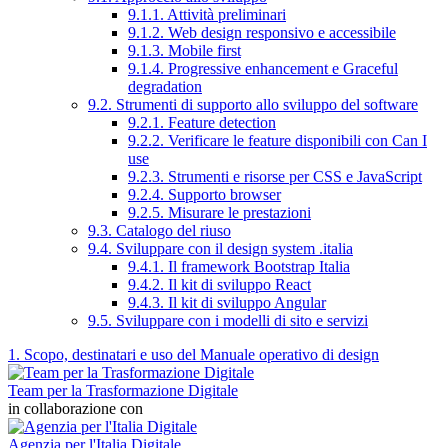
9.1.1. Attività preliminari
9.1.2. Web design responsivo e accessibile
9.1.3. Mobile first
9.1.4. Progressive enhancement e Graceful
degradation
9.2. Strumenti di supporto allo sviluppo del software
9.2.1. Feature detection
9.2.2. Verificare le feature disponibili con Can I
use
9.2.3. Strumenti e risorse per CSS e JavaScript
9.2.4. Supporto browser
9.2.5. Misurare le prestazioni
9.3. Catalogo del riuso
9.4. Sviluppare con il design system .italia
9.4.1. Il framework Bootstrap Italia
9.4.2. Il kit di sviluppo React
9.4.3. Il kit di sviluppo Angular
9.5. Sviluppare con i modelli di sito e servizi
1. Scopo, destinatari e uso del Manuale operativo di design
Team per la Trasformazione Digitale
in collaborazione con
Agenzia per l'Italia Digitale