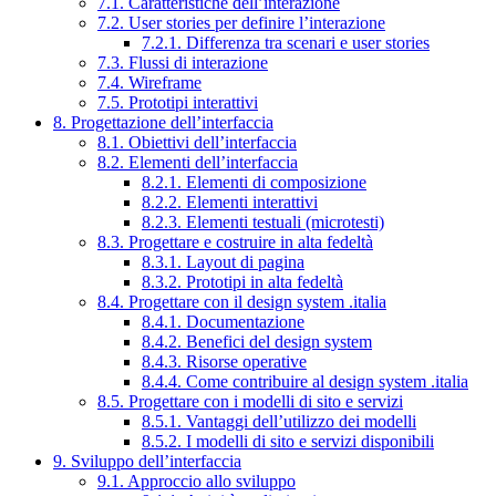
7.1. Caratteristiche dell’interazione
7.2. User stories per definire l’interazione
7.2.1. Differenza tra scenari e user stories
7.3. Flussi di interazione
7.4. Wireframe
7.5. Prototipi interattivi
8. Progettazione dell’interfaccia
8.1. Obiettivi dell’interfaccia
8.2. Elementi dell’interfaccia
8.2.1. Elementi di composizione
8.2.2. Elementi interattivi
8.2.3. Elementi testuali (microtesti)
8.3. Progettare e costruire in alta fedeltà
8.3.1. Layout di pagina
8.3.2. Prototipi in alta fedeltà
8.4. Progettare con il design system .italia
8.4.1. Documentazione
8.4.2. Benefici del design system
8.4.3. Risorse operative
8.4.4. Come contribuire al design system .italia
8.5. Progettare con i modelli di sito e servizi
8.5.1. Vantaggi dell’utilizzo dei modelli
8.5.2. I modelli di sito e servizi disponibili
9. Sviluppo dell’interfaccia
9.1. Approccio allo sviluppo