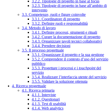
3.2.2. Tipologie di progetto in base al focus
3.2.3. Tipologie di progetto in base all’ambito di
intervento
3.3. Competenze, ruoli e figure coinvolte
3.3.1. Coordinatore di progetto
3.3.2. Definire ruoli e responsabilità
3.4. Metodo di lavoro
3.4.1. Definire processi, strumenti e rituali
3.4.2. Curare la documentazione di progetto
3.4.3. Organizzare tavoli tecnici collaborativi
3.4.4. Prendere decisioni
3.5. Il processo progettuale
3.5.1. Organizzare il progetto e la sua gestione
3.5.2. Comprendere il contesto d’uso del servizio
pubblico
3.5.3. Progettare i processi e i
touchpoint
del
servizio
3.5.4. Realizzare l’interfaccia utente del servizio
3.5.5. Validare la soluzione ottenuta
4. Ricerca progettuale
4.1. Ricerca primaria
4.1.1. Interviste
4.1.2. Questionari
4.1.3. Test di usabilità
4.1.4. Web analytics