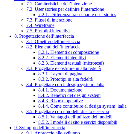
7.1. Caratteristiche dell’interazione
7.2. User stories per definire l’interazione
7.2.1. Differenza tra scenari e user stories
7.3. Flussi di interazione
7.4. Wireframe
7.5. Prototipi interattivi
8. Progettazione dell’interfaccia
8.1. Obiettivi dell’interfaccia
8.2. Elementi dell’interfaccia
8.2.1. Elementi di composizione
8.2.2. Elementi interattivi
8.2.3. Elementi testuali (microtesti)
8.3. Progettare e costruire in alta fedeltà
8.3.1. Layout di pagina
8.3.2. Prototipi in alta fedeltà
8.4. Progettare con il design system .italia
8.4.1. Documentazione
8.4.2. Benefici del design system
8.4.3. Risorse operative
8.4.4. Come contribuire al design system .italia
8.5. Progettare con i modelli di sito e servizi
8.5.1. Vantaggi dell’utilizzo dei modelli
8.5.2. I modelli di sito e servizi disponibili
9. Sviluppo dell’interfaccia
9.1. Approccio allo sviluppo