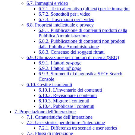
6.7. Immagini e video
6.7.1. Testo alternativo (alt text) per le immagini
6.7.2. Sottotitoli per i video
6.7.3. Trascrizioni per i video
6.8. Proprietà intellettuale e privacy
6.8.1. Pubblicazione di contenuti prodotti dalla
Pubblica Amministrazione
6.8.2. Pubblicazione di contenuti non prodotti
dalla Pubblica Amministrazione
6.8.3. Consenso dei soggetti ritratti
6.9. Ottimizzazione per i motori di ricerca (SEO)
6.9.1. I fattori
on-page
6.9.2. I fattori
off-page
6.9.3. Strumenti di diagnostica SEO: Search
Console
6.10. Gestire i contenuti
6.10.1. L’inventario dei contenuti
6.10.2. Revisionare i contenuti
6.10.3. Migrare i contenuti
6.10.4. Pubblicare i contenuti
7. Progettazione dell’interazione
7.1. Caratteristiche dell’interazione
7.2. User stories per definire l’interazione
7.2.1. Differenza tra scenari e user stories
7.3. Flussi di interazione