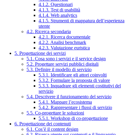
4.1.2. Questionari
4.1.3. Test di usabilità
4.1.4. Web analytics
4.1.5. Strumenti di mappatura dell’esperienza
utente
4.2. Ricerca secondaria
4.2.1. Ricerca documentale
4.2.2. Analisi benchmark
4.2.3. Valutazione euristica
5. Progettazione dei servizi
5.1. Cosa sono i servizi e il service design
5.2. Progettare servizi pubblici digitali
5.3. Definire il modello di servizio
5.3.1. Identificare gli attori coinvolti
5.3.2. Formulare la proposta di valore
5.3.3. Inquadrare gli elementi costitutivi del
servizio
5.4. Descrivere il funzionamento del servizio
5.4.1. Mappare l’ecosistema
5.4.2. Rappresentare i flussi di servizio
5.5. Co-progettare le soluzioni
5.5.1. Workshop di co-progettazione
6. Progettazione dei contenuti
6.1. Cos’è il content design
6.2. Ricerca utente sui contenuti e il linguaggio