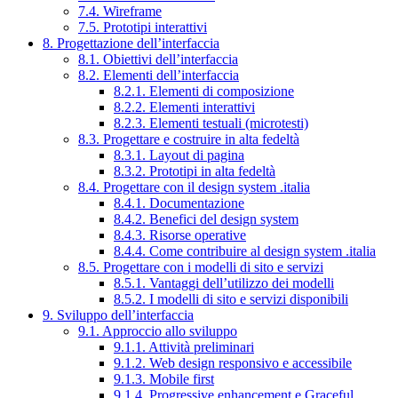
7.4. Wireframe
7.5. Prototipi interattivi
8. Progettazione dell’interfaccia
8.1. Obiettivi dell’interfaccia
8.2. Elementi dell’interfaccia
8.2.1. Elementi di composizione
8.2.2. Elementi interattivi
8.2.3. Elementi testuali (microtesti)
8.3. Progettare e costruire in alta fedeltà
8.3.1. Layout di pagina
8.3.2. Prototipi in alta fedeltà
8.4. Progettare con il design system .italia
8.4.1. Documentazione
8.4.2. Benefici del design system
8.4.3. Risorse operative
8.4.4. Come contribuire al design system .italia
8.5. Progettare con i modelli di sito e servizi
8.5.1. Vantaggi dell’utilizzo dei modelli
8.5.2. I modelli di sito e servizi disponibili
9. Sviluppo dell’interfaccia
9.1. Approccio allo sviluppo
9.1.1. Attività preliminari
9.1.2. Web design responsivo e accessibile
9.1.3. Mobile first
9.1.4. Progressive enhancement e Graceful