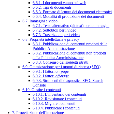
6.6.1. I documenti vanno sul web
6.6.2. Tipi di documenti
6.6.3. Formato di lettura dei documenti elettronici
6.6.4. Modalità di produzione dei documenti
6.7. Immagini e video
6.7.1. Testo alternativo (alt text) per le immagini
6.7.2. Sottotitoli per i video
6.7.3. Trascrizioni per i video
6.8. Proprietà intellettuale e privacy
6.8.1. Pubblicazione di contenuti prodotti dalla
Pubblica Amministrazione
6.8.2. Pubblicazione di contenuti non prodotti
dalla Pubblica Amministrazione
6.8.3. Consenso dei soggetti ritratti
6.9. Ottimizzazione per i motori di ricerca (SEO)
6.9.1. I fattori
on-page
6.9.2. I fattori
off-page
6.9.3. Strumenti di diagnostica SEO: Search
Console
6.10. Gestire i contenuti
6.10.1. L’inventario dei contenuti
6.10.2. Revisionare i contenuti
6.10.3. Migrare i contenuti
6.10.4. Pubblicare i contenuti
7. Progettazione dell’interazione