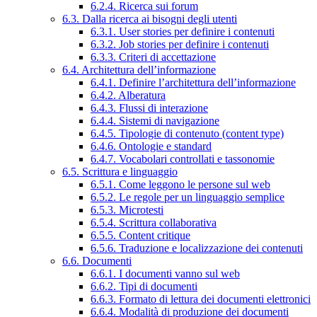
6.2.4. Ricerca sui forum
6.3. Dalla ricerca ai bisogni degli utenti
6.3.1. User stories per definire i contenuti
6.3.2. Job stories per definire i contenuti
6.3.3. Criteri di accettazione
6.4. Architettura dell’informazione
6.4.1. Definire l’architettura dell’informazione
6.4.2. Alberatura
6.4.3. Flussi di interazione
6.4.4. Sistemi di navigazione
6.4.5. Tipologie di contenuto (content type)
6.4.6. Ontologie e standard
6.4.7. Vocabolari controllati e tassonomie
6.5. Scrittura e linguaggio
6.5.1. Come leggono le persone sul web
6.5.2. Le regole per un linguaggio semplice
6.5.3. Microtesti
6.5.4. Scrittura collaborativa
6.5.5. Content critique
6.5.6. Traduzione e localizzazione dei contenuti
6.6. Documenti
6.6.1. I documenti vanno sul web
6.6.2. Tipi di documenti
6.6.3. Formato di lettura dei documenti elettronici
6.6.4. Modalità di produzione dei documenti