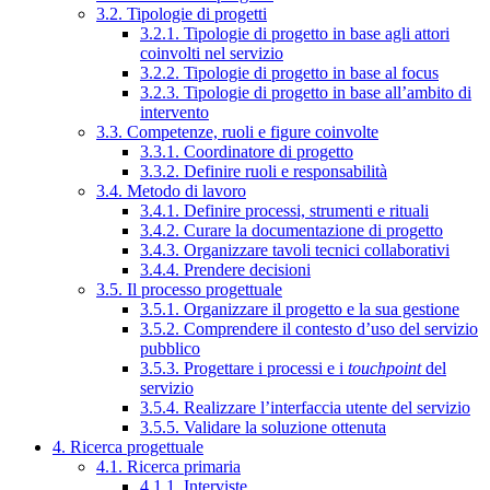
3.2. Tipologie di progetti
3.2.1. Tipologie di progetto in base agli attori
coinvolti nel servizio
3.2.2. Tipologie di progetto in base al focus
3.2.3. Tipologie di progetto in base all’ambito di
intervento
3.3. Competenze, ruoli e figure coinvolte
3.3.1. Coordinatore di progetto
3.3.2. Definire ruoli e responsabilità
3.4. Metodo di lavoro
3.4.1. Definire processi, strumenti e rituali
3.4.2. Curare la documentazione di progetto
3.4.3. Organizzare tavoli tecnici collaborativi
3.4.4. Prendere decisioni
3.5. Il processo progettuale
3.5.1. Organizzare il progetto e la sua gestione
3.5.2. Comprendere il contesto d’uso del servizio
pubblico
3.5.3. Progettare i processi e i
touchpoint
del
servizio
3.5.4. Realizzare l’interfaccia utente del servizio
3.5.5. Validare la soluzione ottenuta
4. Ricerca progettuale
4.1. Ricerca primaria
4.1.1. Interviste