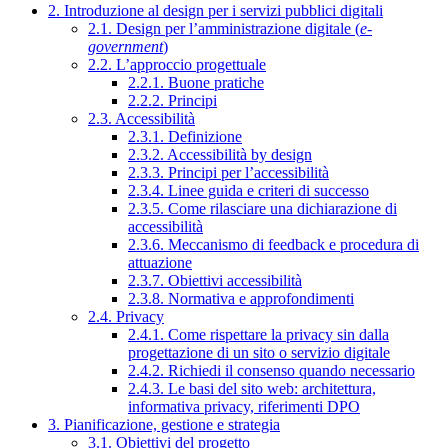
2. Introduzione al design per i servizi pubblici digitali
2.1. Design per l’amministrazione digitale (
e-
government
)
2.2. L’approccio progettuale
2.2.1. Buone pratiche
2.2.2. Principi
2.3. Accessibilità
2.3.1. Definizione
2.3.2. Accessibilità by design
2.3.3. Principi per l’accessibilità
2.3.4. Linee guida e criteri di successo
2.3.5. Come rilasciare una dichiarazione di
accessibilità
2.3.6. Meccanismo di feedback e procedura di
attuazione
2.3.7. Obiettivi accessibilità
2.3.8. Normativa e approfondimenti
2.4. Privacy
2.4.1. Come rispettare la privacy sin dalla
progettazione di un sito o servizio digitale
2.4.2. Richiedi il consenso quando necessario
2.4.3. Le basi del sito web: architettura,
informativa privacy, riferimenti DPO
3. Pianificazione, gestione e strategia
3.1. Obiettivi del progetto