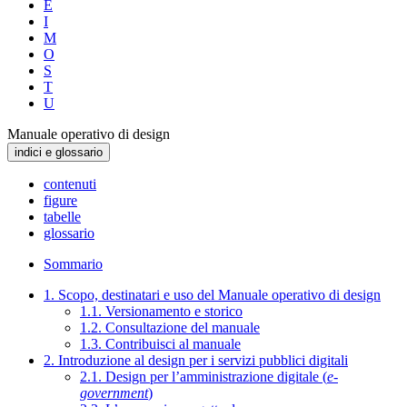
E
I
M
O
S
T
U
Manuale operativo di design
indici e glossario
contenuti
figure
tabelle
glossario
Sommario
1. Scopo, destinatari e uso del Manuale operativo di design
1.1. Versionamento e storico
1.2. Consultazione del manuale
1.3. Contribuisci al manuale
2. Introduzione al design per i servizi pubblici digitali
2.1. Design per l’amministrazione digitale (
e-
government
)