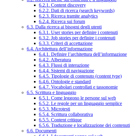
6.2.1. Content discovery
6.2.2. Dati di ricerca (search keywords)
6.2.3. Ricerca tramite analytics
6.2.4. Ricerca sui forum
6.3. Dalla ricerca ai bisogni degli utenti
6.3.1. User stories per definire i contenuti
6.3.2. Job stories per definire i contenuti
6.3.3. Criteri di accettazione
6.4. Architettura dell’informazione
6.4.1. Definire l’architettura dell’informazione
6.4.2. Alberatura
6.4.3. Flussi di interazione
6.4.4. Sistemi di navigazione
6.4.5. Tipologie di contenuto (content type)
6.4.6. Ontologie e standard
6.4.7. Vocabolari controllati e tassonomie
6.5. Scrittura e linguaggio
6.5.1. Come leggono le persone sul web
6.5.2. Le regole per un linguaggio semplice
6.5.3. Microtesti
6.5.4. Scrittura collaborativa
6.5.5. Content critique
6.5.6. Traduzione e localizzazione dei contenuti
6.6. Documenti