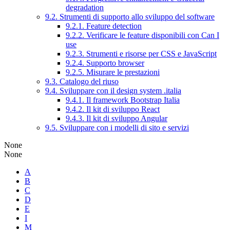
degradation
9.2. Strumenti di supporto allo sviluppo del software
9.2.1. Feature detection
9.2.2. Verificare le feature disponibili con Can I
use
9.2.3. Strumenti e risorse per CSS e JavaScript
9.2.4. Supporto browser
9.2.5. Misurare le prestazioni
9.3. Catalogo del riuso
9.4. Sviluppare con il design system .italia
9.4.1. Il framework Bootstrap Italia
9.4.2. Il kit di sviluppo React
9.4.3. Il kit di sviluppo Angular
9.5. Sviluppare con i modelli di sito e servizi
None
None
A
B
C
D
E
I
M