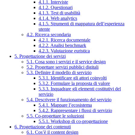
4.1.1. Interviste
4.1.2. Questionari
4.1.3. Test di usabilità
4.1.4. Web analytics
4.1.5. Strumenti di mappatura dell’esperienza
utente
4.2. Ricerca secondaria
4.2.1. Ricerca documentale
4.2.2. Analisi benchmark
4.2.3. Valutazione euristica
5. Progettazione dei servizi
5.1. Cosa sono i servizi e il service design
5.2. Progettare servizi pubblici digitali
5.3. Definire il modello di servizio
5.3.1. Identificare gli attori coinvolti
5.3.2. Formulare la proposta di valore
5.3.3. Inquadrare gli elementi costitutivi del
servizio
5.4. Descrivere il funzionamento del servizio
5.4.1. Mappare l’ecosistema
5.4.2. Rappresentare i flussi di servizio
5.5. Co-progettare le soluzioni
5.5.1. Workshop di co-progettazione
6. Progettazione dei contenuti
6.1. Cos’è il content design