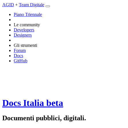
AGID
+
Team Digitale
Piano Triennale
Le community
Developers
Designers
Gli strumenti
Forum
Docs
GitHub
Docs Italia
beta
Documenti pubblici, digitali.