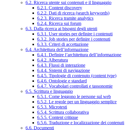
6.2. Ricerca utente sui contenuti e il linguaggio
6.2.1. Content discovery
6.2.2. Dati di ricerca (search keywords)
6.2.3. Ricerca tramite analytics
6.2.4. Ricerca sui forum
6.3. Dalla ricerca ai bisogni degli utenti
6.3.1. User stories per definire i contenuti
6.3.2. Job stories per definire i contenuti
6.3.3. Criteri di accettazione
6.4. Architettura dell’informazione
6.4.1. Definire l’architettura dell’informazione
6.4.2. Alberatura
6.4.3. Flussi di interazione
6.4.4. Sistemi di navigazione
6.4.5. Tipologie di contenuto (content type)
6.4.6. Ontologie e standard
6.4.7. Vocabolari controllati e tassonomie
6.5. Scrittura e linguaggio
6.5.1. Come leggono le persone sul web
6.5.2. Le regole per un linguaggio semplice
6.5.3. Microtesti
6.5.4. Scrittura collaborativa
6.5.5. Content critique
6.5.6. Traduzione e localizzazione dei contenuti
6.6. Documenti