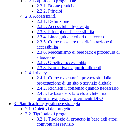
2.2. L’approccio progettuale
2.2.1. Buone pratiche
2.2.2. Principi
2.3. Accessibilità
2.3.1. Definizione
2.3.2. Accessibilità by design
2.3.3. Principi per l’accessibilità
2.3.4. Linee guida e criteri di successo
2.3.5. Come rilasciare una dichiarazione di
accessibilità
2.3.6. Meccanismo di feedback e procedura di
attuazione
2.3.7. Obiettivi accessibilità
2.3.8. Normativa e approfondimenti
2.4. Privacy
2.4.1. Come rispettare la privacy sin dalla
progettazione di un sito o servizio digitale
2.4.2. Richiedi il consenso quando necessario
2.4.3. Le basi del sito web: architettura,
informativa privacy, riferimenti DPO
3. Pianificazione, gestione e strategia
3.1. Obiettivi del progetto
3.2. Tipologie di progetti
3.2.1. Tipologie di progetto in base agli attori
coinvolti nel servizio