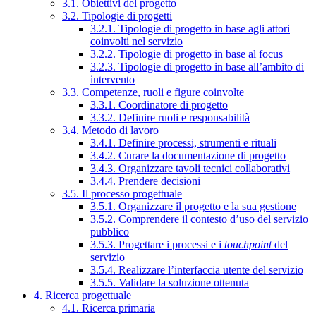
3.1. Obiettivi del progetto
3.2. Tipologie di progetti
3.2.1. Tipologie di progetto in base agli attori
coinvolti nel servizio
3.2.2. Tipologie di progetto in base al focus
3.2.3. Tipologie di progetto in base all’ambito di
intervento
3.3. Competenze, ruoli e figure coinvolte
3.3.1. Coordinatore di progetto
3.3.2. Definire ruoli e responsabilità
3.4. Metodo di lavoro
3.4.1. Definire processi, strumenti e rituali
3.4.2. Curare la documentazione di progetto
3.4.3. Organizzare tavoli tecnici collaborativi
3.4.4. Prendere decisioni
3.5. Il processo progettuale
3.5.1. Organizzare il progetto e la sua gestione
3.5.2. Comprendere il contesto d’uso del servizio
pubblico
3.5.3. Progettare i processi e i
touchpoint
del
servizio
3.5.4. Realizzare l’interfaccia utente del servizio
3.5.5. Validare la soluzione ottenuta
4. Ricerca progettuale
4.1. Ricerca primaria