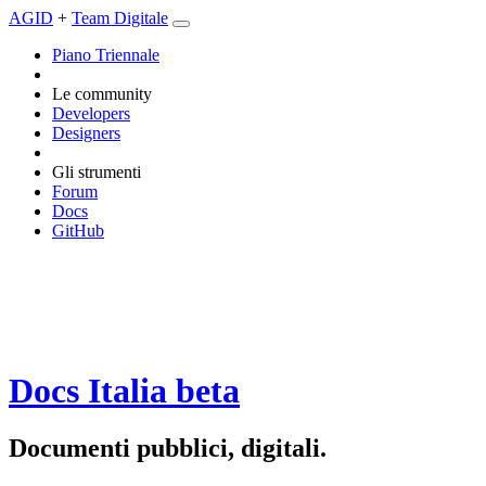
AGID
+
Team Digitale
Piano Triennale
Le community
Developers
Designers
Gli strumenti
Forum
Docs
GitHub
Docs Italia
beta
Documenti pubblici, digitali.