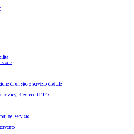
)
ilità
azione
ione di un sito o servizio digitale
va privacy, riferimenti DPO
olti nel servizio
ntervento