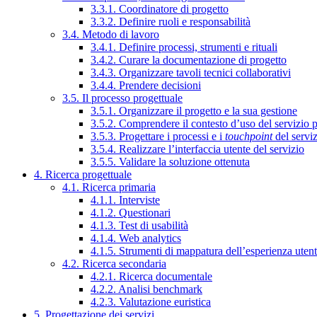
3.3.1. Coordinatore di progetto
3.3.2. Definire ruoli e responsabilità
3.4. Metodo di lavoro
3.4.1. Definire processi, strumenti e rituali
3.4.2. Curare la documentazione di progetto
3.4.3. Organizzare tavoli tecnici collaborativi
3.4.4. Prendere decisioni
3.5. Il processo progettuale
3.5.1. Organizzare il progetto e la sua gestione
3.5.2. Comprendere il contesto d’uso del servizio 
3.5.3. Progettare i processi e i
touchpoint
del servi
3.5.4. Realizzare l’interfaccia utente del servizio
3.5.5. Validare la soluzione ottenuta
4. Ricerca progettuale
4.1. Ricerca primaria
4.1.1. Interviste
4.1.2. Questionari
4.1.3. Test di usabilità
4.1.4. Web analytics
4.1.5. Strumenti di mappatura dell’esperienza uten
4.2. Ricerca secondaria
4.2.1. Ricerca documentale
4.2.2. Analisi benchmark
4.2.3. Valutazione euristica
5. Progettazione dei servizi