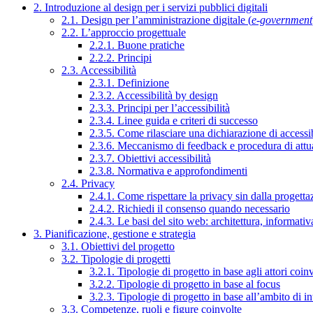
2. Introduzione al design per i servizi pubblici digitali
2.1. Design per l’amministrazione digitale (
e-government
2.2. L’approccio progettuale
2.2.1. Buone pratiche
2.2.2. Principi
2.3. Accessibilità
2.3.1. Definizione
2.3.2. Accessibilità by design
2.3.3. Principi per l’accessibilità
2.3.4. Linee guida e criteri di successo
2.3.5. Come rilasciare una dichiarazione di accessib
2.3.6. Meccanismo di feedback e procedura di attu
2.3.7. Obiettivi accessibilità
2.3.8. Normativa e approfondimenti
2.4. Privacy
2.4.1. Come rispettare la privacy sin dalla progettaz
2.4.2. Richiedi il consenso quando necessario
2.4.3. Le basi del sito web: architettura, informati
3. Pianificazione, gestione e strategia
3.1. Obiettivi del progetto
3.2. Tipologie di progetti
3.2.1. Tipologie di progetto in base agli attori coinv
3.2.2. Tipologie di progetto in base al focus
3.2.3. Tipologie di progetto in base all’ambito di i
3.3. Competenze, ruoli e figure coinvolte