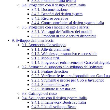
8.3.2. Prototipi in alta fedeltà
8.4. Progettare con il design system .italia
8.4.1. Documentazione
8.4.2. Benefici del design system
8.4.3. Risorse operative
8.4.4. Come contribuire al design system .italia
8.5. Progettare con i modelli di sito e servizi
8.5.1. Vantaggi dell’utilizzo dei modelli
8.5.2. I modelli di sito e servizi disponibili
9. Sviluppo dell’interfaccia
9.1. Approccio allo sviluppo
9.1.1. Attività preliminari
9.1.2. Web design responsivo e accessibile
9.1.3. Mobile first
9.1.4. Progressive enhancement e Graceful degrad
9.2. Strumenti di supporto allo sviluppo del software
9.2.1. Feature detection
9.2.2. Verificare le feature disponibili con Can I us
9.2.3. Strumenti e risorse per CSS e JavaScript
9.2.4. Supporto browser
9.2.5. Misurare le prestazioni
9.3. Catalogo del riuso
9.4. Sviluppare con il design system .italia
9.4.1. Il framework Bootstrap Italia
9.4.2. Il kit di sviluppo React