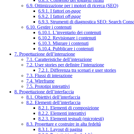
6.8.3. Consenso dei soggetti ritratti
6.9. Ottimizzazione per i motori di ricerca (SEO)
6.9.1. I fattori
on-page
6.9.2. I fattori
off-page
6.9.3. Strumenti di diagnostica SEO: Search Cons
6.10. Gestire i contenuti
6.10.1. L’inventario dei contenuti
6.10.2. Revisionare i contenuti
6.10.3. Migrare i contenuti
6.10.4. Pubblicare i contenuti
7. Progettazione dell’interazione
7.1. Caratteristiche dell’interazione
7.2. User stories per definire l’interazione
7.2.1. Differenza tra scenari e user stories
7.3. Flussi di interazione
7.4. Wireframe
7.5. Prototipi interattivi
8. Progettazione dell’interfaccia
8.1. Obiettivi dell’interfaccia
8.2. Elementi dell’interfaccia
8.2.1. Elementi di composizione
8.2.2. Elementi interattivi
8.2.3. Elementi testuali (microtesti)
8.3. Progettare e costruire in alta fedeltà
8.3.1. Layout di pagina