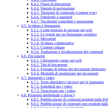
6.4.3. Flussi di interazione
6.4.4. Sistemi di navigazione
6.4.5. Tipologie di contenuto (content type)
6.4.6. Ontologie e standard
6.4.7. Vocabolari controllati e tassonomie
6.5. Scrittura e linguaggio
6.5.1. Come leggono le persone sul web
6.5.2. Le regole per un linguaggio semplice
6.5.3. Microtesti
6.5.4. Scrittura collaborativa
6.5.5. Content critique
6.5.6. Traduzione e localizzazione dei contenuti
6.6. Documenti
6.6.1. I documenti vanno sul web
6.6.2. Tipi di documenti
6.6.3. Formato di lettura dei documenti elettronici
6.6.4. Modalità di produzione dei documenti
6.7. Immagini e video
6.7.1. Testo alternativo (alt text) per le immagini
6.7.2. Sottotitoli per i video
6.7.3. Trascrizioni per i video
6.8. Proprietà intellettuale e privacy
6.8.1. Pubblicazione di contenuti prodotti dalla P
6.8.2. Pubblicazione di contenuti non prodotti dal