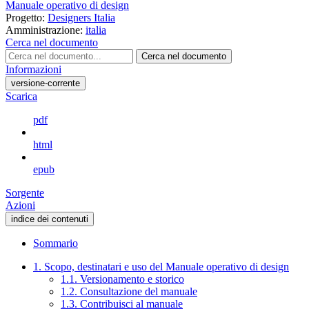
Manuale operativo di design
Progetto:
Designers Italia
Amministrazione:
italia
Cerca nel documento
Cerca nel documento
Informazioni
versione-corrente
Scarica
pdf
html
epub
Sorgente
Azioni
indice dei contenuti
Sommario
1. Scopo, destinatari e uso del Manuale operativo di design
1.1. Versionamento e storico
1.2. Consultazione del manuale
1.3. Contribuisci al manuale