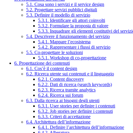
5.1. Cosa sono i servizi e il service design
5.2. Progettare servizi pubblici digitali
5.3. Definire il modello di servizio
5.3.1. Identificare gli attori coinvolti
5.3.2. Formulare la proposta di valore
5.3.3. Inquadrare gli elementi costitutivi del serviz
5.4. Descrivere il funzionamento del servizio
5.4.1. Mappare l’ecosistema
5.4.2. Rappresentare i flussi di servizio
5.5. Co-progettare le soluzioni
5.5.1. Workshop di co-progettazione
6. Progettazione dei contenuti
6.1. Cos’è il content design
6.2. Ricerca utente sui contenuti e il linguaggio
6.2.1. Content discovery
6.2.2. Dati di ricerca (search keywords)
6.2.3. Ricerca tramite analytics
6.2.4. Ricerca sui forum
6.3. Dalla ricerca ai bisogni degli utenti
6.3.1. User stories per definire i contenuti
6.3.2. Job stories per definire i contenuti
6.3.3. Criteri di accettazione
6.4. Architettura dell’informazione
6.4.1. Definire l’architettura dell’informazione
6.4.2. Alberatura