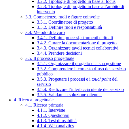
3.2.2. Tipologie di progetto in base al focus
3.2.3. Tipologie di progetto in base all’ambito di
intervento
3.3. Competenze, ruoli e figure coinvolte
3.3.1. Coordinatore di progetto
3.3.2. Definire ruoli e responsabilità
3.4. Metodo di lavoro
3.4.1. Definire processi, strumenti e rituali
3.4.2. Curare la documentazione di progetto
3.4.3. Organizzare tavoli tecnici collaborativi
3.4.4. Prendere decisioni
3.5. Il processo progettuale
3.5.1. Organizzare il progetto e la sua gestione
3.5.2. Comprendere il contesto d’uso del servizio
pubblico
3.5.3. Progettare i processi e i
touchpoint
del
servizio
3.5.4. Realizzare l’interfaccia utente del servizio
3.5.5. Validare la soluzione ottenuta
4. Ricerca progettuale
4.1. Ricerca primaria
4.1.1. Interviste
4.1.2. Questionari
4.1.3. Test di usabilità
4.1.4. Web analytics