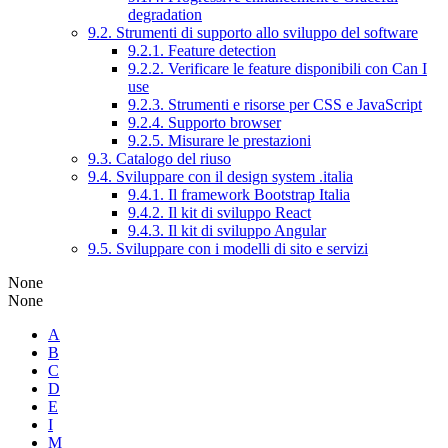
degradation
9.2. Strumenti di supporto allo sviluppo del software
9.2.1. Feature detection
9.2.2. Verificare le feature disponibili con Can I
use
9.2.3. Strumenti e risorse per CSS e JavaScript
9.2.4. Supporto browser
9.2.5. Misurare le prestazioni
9.3. Catalogo del riuso
9.4. Sviluppare con il design system .italia
9.4.1. Il framework Bootstrap Italia
9.4.2. Il kit di sviluppo React
9.4.3. Il kit di sviluppo Angular
9.5. Sviluppare con i modelli di sito e servizi
None
None
A
B
C
D
E
I
M