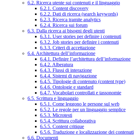
6.2. Ricerca utente sui contenuti e il linguaggio
6.2.1. Content discovery
6.2.2. Dati di ricerca (search keywords)
6.2.3. Ricerca tramite analytics
6.2.4. Ricerca sui forum
6.3. Dalla ricerca ai bisogni degli utenti
6.3.1. User stories per definire i contenuti
6.3.2. Job stories per definire i contenuti
6.3.3. Criteri di accettazione
6.4. Architettura dell’informazione
6.4.1. Definire l’architettura dell’informazione
6.4.2. Alberatura
6.4.3. Flussi di interazione
6.4.4. Sistemi di navigazione
6.4.5. Tipologie di contenuto (content type)
6.4.6. Ontologie e standard
6.4.7. Vocabolari controllati e tassonomie
6.5. Scrittura e linguaggio
6.5.1. Come leggono le persone sul web
6.5.2. Le regole per un linguaggio semplice
6.5.3. Microtesti
6.5.4. Scrittura collaborativa
6.5.5. Content critique
6.5.6. Traduzione e localizzazione dei contenuti
6.6. Documenti