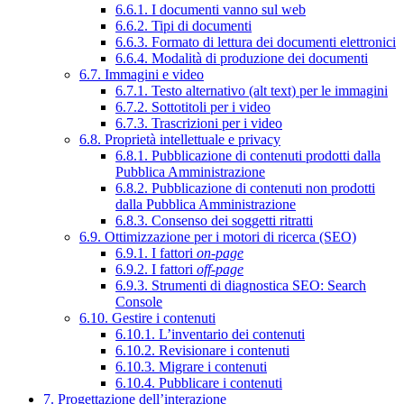
6.6.1. I documenti vanno sul web
6.6.2. Tipi di documenti
6.6.3. Formato di lettura dei documenti elettronici
6.6.4. Modalità di produzione dei documenti
6.7. Immagini e video
6.7.1. Testo alternativo (alt text) per le immagini
6.7.2. Sottotitoli per i video
6.7.3. Trascrizioni per i video
6.8. Proprietà intellettuale e privacy
6.8.1. Pubblicazione di contenuti prodotti dalla
Pubblica Amministrazione
6.8.2. Pubblicazione di contenuti non prodotti
dalla Pubblica Amministrazione
6.8.3. Consenso dei soggetti ritratti
6.9. Ottimizzazione per i motori di ricerca (SEO)
6.9.1. I fattori
on-page
6.9.2. I fattori
off-page
6.9.3. Strumenti di diagnostica SEO: Search
Console
6.10. Gestire i contenuti
6.10.1. L’inventario dei contenuti
6.10.2. Revisionare i contenuti
6.10.3. Migrare i contenuti
6.10.4. Pubblicare i contenuti
7. Progettazione dell’interazione