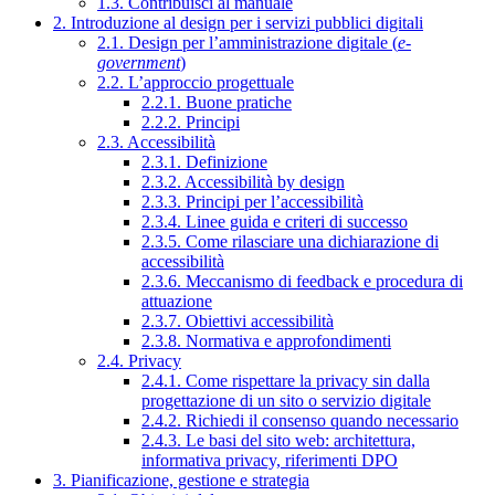
1.3. Contribuisci al manuale
2. Introduzione al design per i servizi pubblici digitali
2.1. Design per l’amministrazione digitale (
e-
government
)
2.2. L’approccio progettuale
2.2.1. Buone pratiche
2.2.2. Principi
2.3. Accessibilità
2.3.1. Definizione
2.3.2. Accessibilità by design
2.3.3. Principi per l’accessibilità
2.3.4. Linee guida e criteri di successo
2.3.5. Come rilasciare una dichiarazione di
accessibilità
2.3.6. Meccanismo di feedback e procedura di
attuazione
2.3.7. Obiettivi accessibilità
2.3.8. Normativa e approfondimenti
2.4. Privacy
2.4.1. Come rispettare la privacy sin dalla
progettazione di un sito o servizio digitale
2.4.2. Richiedi il consenso quando necessario
2.4.3. Le basi del sito web: architettura,
informativa privacy, riferimenti DPO
3. Pianificazione, gestione e strategia