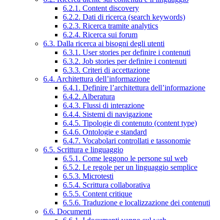
6.2.1. Content discovery
6.2.2. Dati di ricerca (search keywords)
6.2.3. Ricerca tramite analytics
6.2.4. Ricerca sui forum
6.3. Dalla ricerca ai bisogni degli utenti
6.3.1. User stories per definire i contenuti
6.3.2. Job stories per definire i contenuti
6.3.3. Criteri di accettazione
6.4. Architettura dell’informazione
6.4.1. Definire l’architettura dell’informazione
6.4.2. Alberatura
6.4.3. Flussi di interazione
6.4.4. Sistemi di navigazione
6.4.5. Tipologie di contenuto (content type)
6.4.6. Ontologie e standard
6.4.7. Vocabolari controllati e tassonomie
6.5. Scrittura e linguaggio
6.5.1. Come leggono le persone sul web
6.5.2. Le regole per un linguaggio semplice
6.5.3. Microtesti
6.5.4. Scrittura collaborativa
6.5.5. Content critique
6.5.6. Traduzione e localizzazione dei contenuti
6.6. Documenti