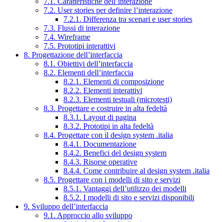
7.1. Caratteristiche dell’interazione
7.2. User stories per definire l’interazione
7.2.1. Differenza tra scenari e user stories
7.3. Flussi di interazione
7.4. Wireframe
7.5. Prototipi interattivi
8. Progettazione dell’interfaccia
8.1. Obiettivi dell’interfaccia
8.2. Elementi dell’interfaccia
8.2.1. Elementi di composizione
8.2.2. Elementi interattivi
8.2.3. Elementi testuali (microtesti)
8.3. Progettare e costruire in alta fedeltà
8.3.1. Layout di pagina
8.3.2. Prototipi in alta fedeltà
8.4. Progettare con il design system .italia
8.4.1. Documentazione
8.4.2. Benefici del design system
8.4.3. Risorse operative
8.4.4. Come contribuire al design system .italia
8.5. Progettare con i modelli di sito e servizi
8.5.1. Vantaggi dell’utilizzo dei modelli
8.5.2. I modelli di sito e servizi disponibili
9. Sviluppo dell’interfaccia
9.1. Approccio allo sviluppo