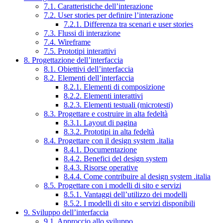
7.1. Caratteristiche dell’interazione
7.2. User stories per definire l’interazione
7.2.1. Differenza tra scenari e user stories
7.3. Flussi di interazione
7.4. Wireframe
7.5. Prototipi interattivi
8. Progettazione dell’interfaccia
8.1. Obiettivi dell’interfaccia
8.2. Elementi dell’interfaccia
8.2.1. Elementi di composizione
8.2.2. Elementi interattivi
8.2.3. Elementi testuali (microtesti)
8.3. Progettare e costruire in alta fedeltà
8.3.1. Layout di pagina
8.3.2. Prototipi in alta fedeltà
8.4. Progettare con il design system .italia
8.4.1. Documentazione
8.4.2. Benefici del design system
8.4.3. Risorse operative
8.4.4. Come contribuire al design system .italia
8.5. Progettare con i modelli di sito e servizi
8.5.1. Vantaggi dell’utilizzo dei modelli
8.5.2. I modelli di sito e servizi disponibili
9. Sviluppo dell’interfaccia
9.1. Approccio allo sviluppo