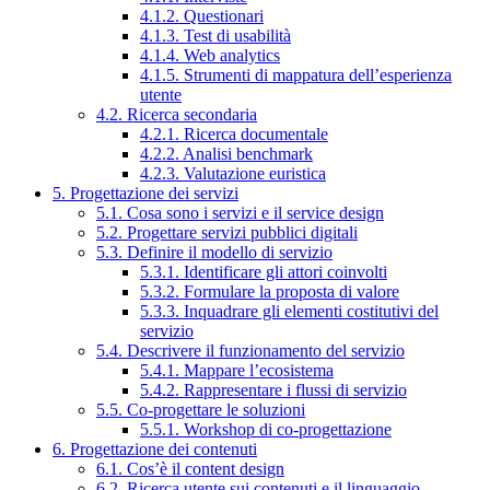
4.1.2. Questionari
4.1.3. Test di usabilità
4.1.4. Web analytics
4.1.5. Strumenti di mappatura dell’esperienza
utente
4.2. Ricerca secondaria
4.2.1. Ricerca documentale
4.2.2. Analisi benchmark
4.2.3. Valutazione euristica
5. Progettazione dei servizi
5.1. Cosa sono i servizi e il service design
5.2. Progettare servizi pubblici digitali
5.3. Definire il modello di servizio
5.3.1. Identificare gli attori coinvolti
5.3.2. Formulare la proposta di valore
5.3.3. Inquadrare gli elementi costitutivi del
servizio
5.4. Descrivere il funzionamento del servizio
5.4.1. Mappare l’ecosistema
5.4.2. Rappresentare i flussi di servizio
5.5. Co-progettare le soluzioni
5.5.1. Workshop di co-progettazione
6. Progettazione dei contenuti
6.1. Cos’è il content design
6.2. Ricerca utente sui contenuti e il linguaggio