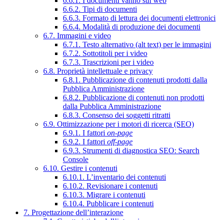
6.6.1. I documenti vanno sul web
6.6.2. Tipi di documenti
6.6.3. Formato di lettura dei documenti elettronici
6.6.4. Modalità di produzione dei documenti
6.7. Immagini e video
6.7.1. Testo alternativo (alt text) per le immagini
6.7.2. Sottotitoli per i video
6.7.3. Trascrizioni per i video
6.8. Proprietà intellettuale e privacy
6.8.1. Pubblicazione di contenuti prodotti dalla
Pubblica Amministrazione
6.8.2. Pubblicazione di contenuti non prodotti
dalla Pubblica Amministrazione
6.8.3. Consenso dei soggetti ritratti
6.9. Ottimizzazione per i motori di ricerca (SEO)
6.9.1. I fattori
on-page
6.9.2. I fattori
off-page
6.9.3. Strumenti di diagnostica SEO: Search
Console
6.10. Gestire i contenuti
6.10.1. L’inventario dei contenuti
6.10.2. Revisionare i contenuti
6.10.3. Migrare i contenuti
6.10.4. Pubblicare i contenuti
7. Progettazione dell’interazione