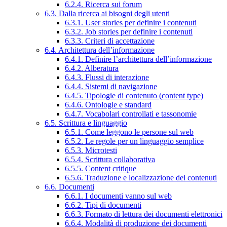
6.2.4. Ricerca sui forum
6.3. Dalla ricerca ai bisogni degli utenti
6.3.1. User stories per definire i contenuti
6.3.2. Job stories per definire i contenuti
6.3.3. Criteri di accettazione
6.4. Architettura dell’informazione
6.4.1. Definire l’architettura dell’informazione
6.4.2. Alberatura
6.4.3. Flussi di interazione
6.4.4. Sistemi di navigazione
6.4.5. Tipologie di contenuto (content type)
6.4.6. Ontologie e standard
6.4.7. Vocabolari controllati e tassonomie
6.5. Scrittura e linguaggio
6.5.1. Come leggono le persone sul web
6.5.2. Le regole per un linguaggio semplice
6.5.3. Microtesti
6.5.4. Scrittura collaborativa
6.5.5. Content critique
6.5.6. Traduzione e localizzazione dei contenuti
6.6. Documenti
6.6.1. I documenti vanno sul web
6.6.2. Tipi di documenti
6.6.3. Formato di lettura dei documenti elettronici
6.6.4. Modalità di produzione dei documenti