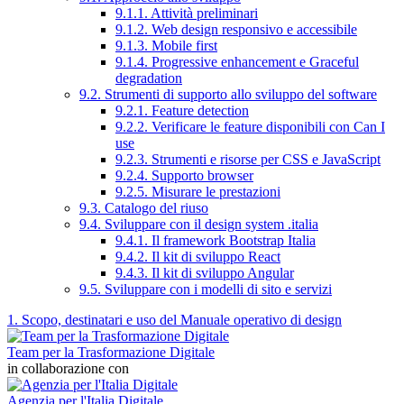
9.1.1. Attività preliminari
9.1.2. Web design responsivo e accessibile
9.1.3. Mobile first
9.1.4. Progressive enhancement e Graceful
degradation
9.2. Strumenti di supporto allo sviluppo del software
9.2.1. Feature detection
9.2.2. Verificare le feature disponibili con Can I
use
9.2.3. Strumenti e risorse per CSS e JavaScript
9.2.4. Supporto browser
9.2.5. Misurare le prestazioni
9.3. Catalogo del riuso
9.4. Sviluppare con il design system .italia
9.4.1. Il framework Bootstrap Italia
9.4.2. Il kit di sviluppo React
9.4.3. Il kit di sviluppo Angular
9.5. Sviluppare con i modelli di sito e servizi
1. Scopo, destinatari e uso del Manuale operativo di design
Team per la Trasformazione Digitale
in collaborazione con
Agenzia per l'Italia Digitale