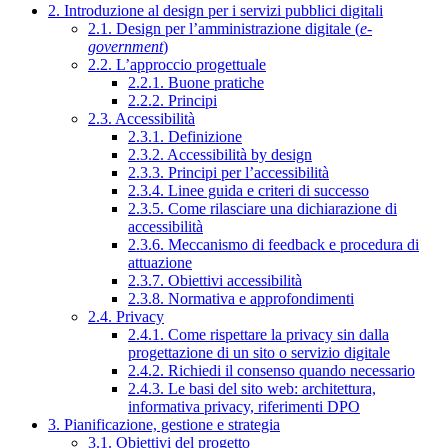
2. Introduzione al design per i servizi pubblici digitali
2.1. Design per l’amministrazione digitale (
e-
government
)
2.2. L’approccio progettuale
2.2.1. Buone pratiche
2.2.2. Principi
2.3. Accessibilità
2.3.1. Definizione
2.3.2. Accessibilità by design
2.3.3. Principi per l’accessibilità
2.3.4. Linee guida e criteri di successo
2.3.5. Come rilasciare una dichiarazione di
accessibilità
2.3.6. Meccanismo di feedback e procedura di
attuazione
2.3.7. Obiettivi accessibilità
2.3.8. Normativa e approfondimenti
2.4. Privacy
2.4.1. Come rispettare la privacy sin dalla
progettazione di un sito o servizio digitale
2.4.2. Richiedi il consenso quando necessario
2.4.3. Le basi del sito web: architettura,
informativa privacy, riferimenti DPO
3. Pianificazione, gestione e strategia
3.1. Obiettivi del progetto