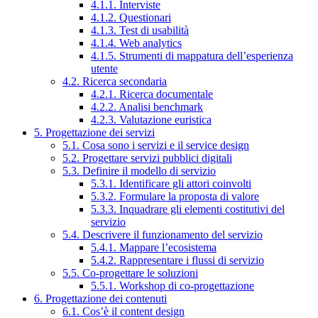
4.1.1. Interviste
4.1.2. Questionari
4.1.3. Test di usabilità
4.1.4. Web analytics
4.1.5. Strumenti di mappatura dell’esperienza
utente
4.2. Ricerca secondaria
4.2.1. Ricerca documentale
4.2.2. Analisi benchmark
4.2.3. Valutazione euristica
5. Progettazione dei servizi
5.1. Cosa sono i servizi e il service design
5.2. Progettare servizi pubblici digitali
5.3. Definire il modello di servizio
5.3.1. Identificare gli attori coinvolti
5.3.2. Formulare la proposta di valore
5.3.3. Inquadrare gli elementi costitutivi del
servizio
5.4. Descrivere il funzionamento del servizio
5.4.1. Mappare l’ecosistema
5.4.2. Rappresentare i flussi di servizio
5.5. Co-progettare le soluzioni
5.5.1. Workshop di co-progettazione
6. Progettazione dei contenuti
6.1. Cos’è il content design