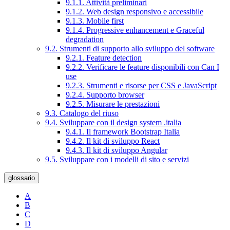
9.1.1. Attività preliminari
9.1.2. Web design responsivo e accessibile
9.1.3. Mobile first
9.1.4. Progressive enhancement e Graceful
degradation
9.2. Strumenti di supporto allo sviluppo del software
9.2.1. Feature detection
9.2.2. Verificare le feature disponibili con Can I
use
9.2.3. Strumenti e risorse per CSS e JavaScript
9.2.4. Supporto browser
9.2.5. Misurare le prestazioni
9.3. Catalogo del riuso
9.4. Sviluppare con il design system .italia
9.4.1. Il framework Bootstrap Italia
9.4.2. Il kit di sviluppo React
9.4.3. Il kit di sviluppo Angular
9.5. Sviluppare con i modelli di sito e servizi
glossario
A
B
C
D