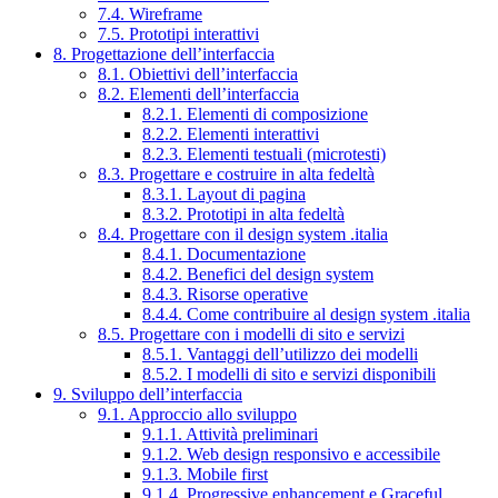
7.4. Wireframe
7.5. Prototipi interattivi
8. Progettazione dell’interfaccia
8.1. Obiettivi dell’interfaccia
8.2. Elementi dell’interfaccia
8.2.1. Elementi di composizione
8.2.2. Elementi interattivi
8.2.3. Elementi testuali (microtesti)
8.3. Progettare e costruire in alta fedeltà
8.3.1. Layout di pagina
8.3.2. Prototipi in alta fedeltà
8.4. Progettare con il design system .italia
8.4.1. Documentazione
8.4.2. Benefici del design system
8.4.3. Risorse operative
8.4.4. Come contribuire al design system .italia
8.5. Progettare con i modelli di sito e servizi
8.5.1. Vantaggi dell’utilizzo dei modelli
8.5.2. I modelli di sito e servizi disponibili
9. Sviluppo dell’interfaccia
9.1. Approccio allo sviluppo
9.1.1. Attività preliminari
9.1.2. Web design responsivo e accessibile
9.1.3. Mobile first
9.1.4. Progressive enhancement e Graceful