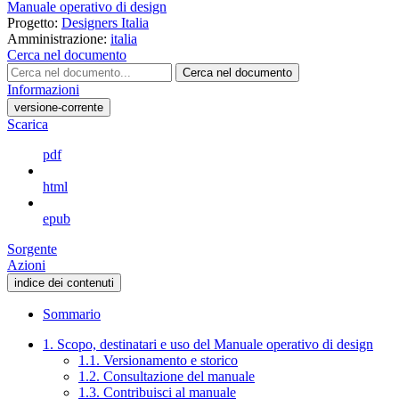
Manuale operativo di design
Progetto:
Designers Italia
Amministrazione:
italia
Cerca nel documento
Cerca nel documento
Informazioni
versione-corrente
Scarica
pdf
html
epub
Sorgente
Azioni
indice dei contenuti
Sommario
1. Scopo, destinatari e uso del Manuale operativo di design
1.1. Versionamento e storico
1.2. Consultazione del manuale
1.3. Contribuisci al manuale