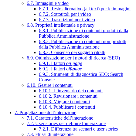
6.7. Immagini e video
6.7.1. Testo alternativo (alt text) per le immagini
6.7.2. Sottotitoli per i video
6.7.3. Trascrizioni per i video
6.8. Proprietà intellettuale e privacy
6.8.1. Pubblicazione di contenuti prodotti dalla
Pubblica Amministrazione
6.8.2. Pubblicazione di contenuti non prodotti
dalla Pubblica Amministrazione
6.8.3. Consenso dei soggetti ritratti
6.9. Ottimizzazione per i motori di ricerca (SEO)
6.9.1. I fattori
on-page
6.9.2. I fattori
off-page
6.9.3. Strumenti di diagnostica SEO: Search
Console
6.10. Gestire i contenuti
6.10.1. L’inventario dei contenuti
6.10.2. Revisionare i contenuti
6.10.3. Migrare i contenuti
6.10.4. Pubblicare i contenuti
7. Progettazione dell’interazione
7.1. Caratteristiche dell’interazione
7.2. User stories per definire l’interazione
7.2.1. Differenza tra scenari e user stories
7.3. Flussi di interazione