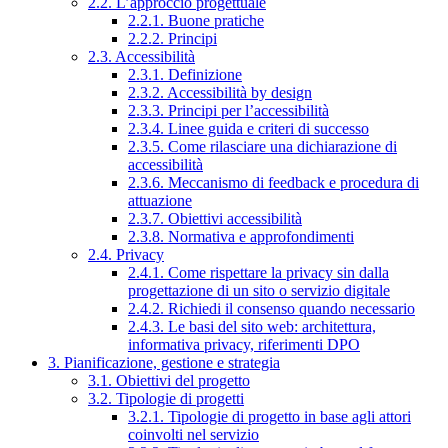
2.2. L’approccio progettuale
2.2.1. Buone pratiche
2.2.2. Principi
2.3. Accessibilità
2.3.1. Definizione
2.3.2. Accessibilità by design
2.3.3. Principi per l’accessibilità
2.3.4. Linee guida e criteri di successo
2.3.5. Come rilasciare una dichiarazione di
accessibilità
2.3.6. Meccanismo di feedback e procedura di
attuazione
2.3.7. Obiettivi accessibilità
2.3.8. Normativa e approfondimenti
2.4. Privacy
2.4.1. Come rispettare la privacy sin dalla
progettazione di un sito o servizio digitale
2.4.2. Richiedi il consenso quando necessario
2.4.3. Le basi del sito web: architettura,
informativa privacy, riferimenti DPO
3. Pianificazione, gestione e strategia
3.1. Obiettivi del progetto
3.2. Tipologie di progetti
3.2.1. Tipologie di progetto in base agli attori
coinvolti nel servizio