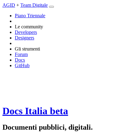
AGID
+
Team Digitale
Piano Triennale
Le community
Developers
Designers
Gli strumenti
Forum
Docs
GitHub
Docs Italia
beta
Documenti pubblici, digitali.