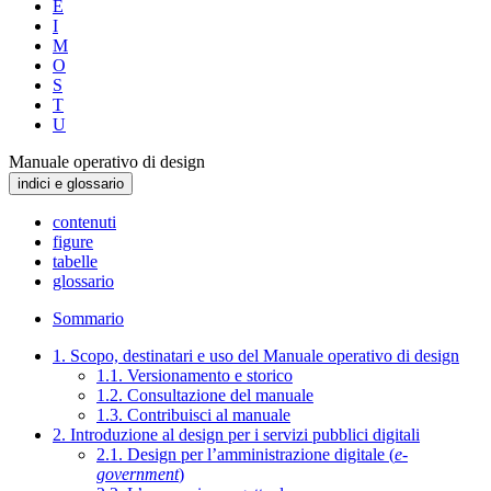
E
I
M
O
S
T
U
Manuale operativo di design
indici e glossario
contenuti
figure
tabelle
glossario
Sommario
1. Scopo, destinatari e uso del Manuale operativo di design
1.1. Versionamento e storico
1.2. Consultazione del manuale
1.3. Contribuisci al manuale
2. Introduzione al design per i servizi pubblici digitali
2.1. Design per l’amministrazione digitale (
e-
government
)