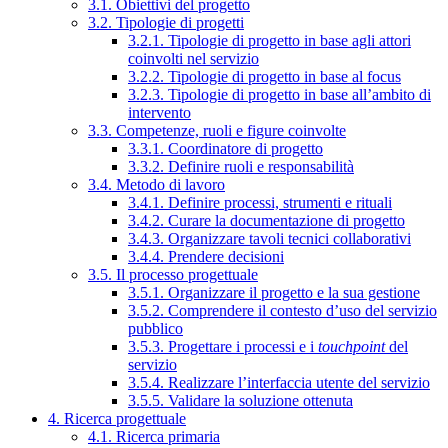
3.1. Obiettivi del progetto
3.2. Tipologie di progetti
3.2.1. Tipologie di progetto in base agli attori
coinvolti nel servizio
3.2.2. Tipologie di progetto in base al focus
3.2.3. Tipologie di progetto in base all’ambito di
intervento
3.3. Competenze, ruoli e figure coinvolte
3.3.1. Coordinatore di progetto
3.3.2. Definire ruoli e responsabilità
3.4. Metodo di lavoro
3.4.1. Definire processi, strumenti e rituali
3.4.2. Curare la documentazione di progetto
3.4.3. Organizzare tavoli tecnici collaborativi
3.4.4. Prendere decisioni
3.5. Il processo progettuale
3.5.1. Organizzare il progetto e la sua gestione
3.5.2. Comprendere il contesto d’uso del servizio
pubblico
3.5.3. Progettare i processi e i
touchpoint
del
servizio
3.5.4. Realizzare l’interfaccia utente del servizio
3.5.5. Validare la soluzione ottenuta
4. Ricerca progettuale
4.1. Ricerca primaria