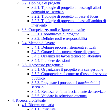
3.2. Tipologie di progetti
3.2.1. Tipologie di progetto in base agli attori
coinvolti nel servizio
3.2.2. Tipologie di progetto in base al focus
3.2.3. Tipologie di progetto in base all’ambito di
intervento
3.3. Competenze, ruoli e figure coinvolte
3.3.1. Coordinatore di progetto
3.3.2. Definire ruoli e responsabilità
3.4. Metodo di lavoro
3.4.1. Definire processi, strumenti e rituali
3.4.2. Curare la documentazione di progetto
3.4.3. Organizzare tavoli tecnici collaborativi
3.4.4. Prendere decisioni
3.5. Il processo progettuale
3.5.1. Organizzare il progetto e la sua gestione
3.5.2. Comprendere il contesto d’uso del servizio
pubblico
3.5.3. Progettare i processi e i
touchpoint
del
servizio
3.5.4. Realizzare l’interfaccia utente del servizio
3.5.5. Validare la soluzione ottenuta
4. Ricerca progettuale
4.1. Ricerca primaria
4.1.1. Interviste