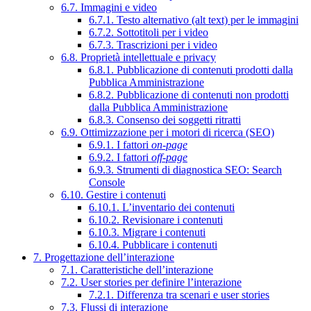
6.7. Immagini e video
6.7.1. Testo alternativo (alt text) per le immagini
6.7.2. Sottotitoli per i video
6.7.3. Trascrizioni per i video
6.8. Proprietà intellettuale e privacy
6.8.1. Pubblicazione di contenuti prodotti dalla
Pubblica Amministrazione
6.8.2. Pubblicazione di contenuti non prodotti
dalla Pubblica Amministrazione
6.8.3. Consenso dei soggetti ritratti
6.9. Ottimizzazione per i motori di ricerca (SEO)
6.9.1. I fattori
on-page
6.9.2. I fattori
off-page
6.9.3. Strumenti di diagnostica SEO: Search
Console
6.10. Gestire i contenuti
6.10.1. L’inventario dei contenuti
6.10.2. Revisionare i contenuti
6.10.3. Migrare i contenuti
6.10.4. Pubblicare i contenuti
7. Progettazione dell’interazione
7.1. Caratteristiche dell’interazione
7.2. User stories per definire l’interazione
7.2.1. Differenza tra scenari e user stories
7.3. Flussi di interazione