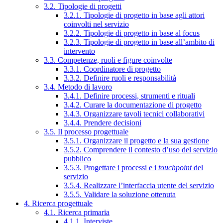
3.2. Tipologie di progetti
3.2.1. Tipologie di progetto in base agli attori
coinvolti nel servizio
3.2.2. Tipologie di progetto in base al focus
3.2.3. Tipologie di progetto in base all’ambito di
intervento
3.3. Competenze, ruoli e figure coinvolte
3.3.1. Coordinatore di progetto
3.3.2. Definire ruoli e responsabilità
3.4. Metodo di lavoro
3.4.1. Definire processi, strumenti e rituali
3.4.2. Curare la documentazione di progetto
3.4.3. Organizzare tavoli tecnici collaborativi
3.4.4. Prendere decisioni
3.5. Il processo progettuale
3.5.1. Organizzare il progetto e la sua gestione
3.5.2. Comprendere il contesto d’uso del servizio
pubblico
3.5.3. Progettare i processi e i
touchpoint
del
servizio
3.5.4. Realizzare l’interfaccia utente del servizio
3.5.5. Validare la soluzione ottenuta
4. Ricerca progettuale
4.1. Ricerca primaria
4.1.1. Interviste