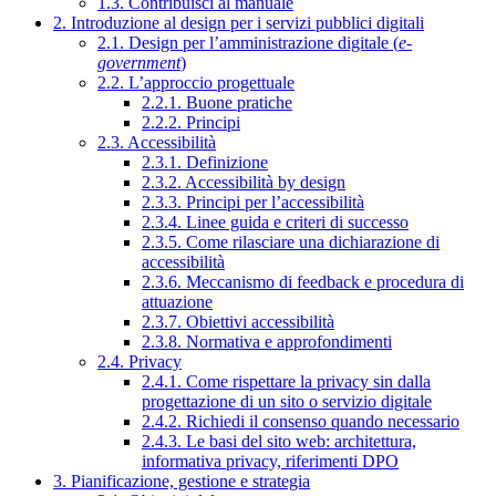
1.3. Contribuisci al manuale
2. Introduzione al design per i servizi pubblici digitali
2.1. Design per l’amministrazione digitale (
e-
government
)
2.2. L’approccio progettuale
2.2.1. Buone pratiche
2.2.2. Principi
2.3. Accessibilità
2.3.1. Definizione
2.3.2. Accessibilità by design
2.3.3. Principi per l’accessibilità
2.3.4. Linee guida e criteri di successo
2.3.5. Come rilasciare una dichiarazione di
accessibilità
2.3.6. Meccanismo di feedback e procedura di
attuazione
2.3.7. Obiettivi accessibilità
2.3.8. Normativa e approfondimenti
2.4. Privacy
2.4.1. Come rispettare la privacy sin dalla
progettazione di un sito o servizio digitale
2.4.2. Richiedi il consenso quando necessario
2.4.3. Le basi del sito web: architettura,
informativa privacy, riferimenti DPO
3. Pianificazione, gestione e strategia