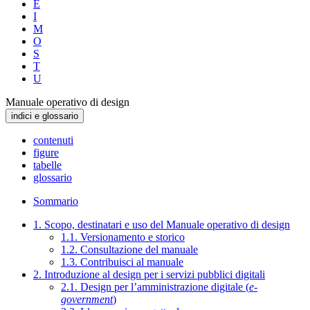
E
I
M
O
S
T
U
Manuale operativo di design
indici e glossario
contenuti
figure
tabelle
glossario
Sommario
1. Scopo, destinatari e uso del Manuale operativo di design
1.1. Versionamento e storico
1.2. Consultazione del manuale
1.3. Contribuisci al manuale
2. Introduzione al design per i servizi pubblici digitali
2.1. Design per l’amministrazione digitale (
e-
government
)