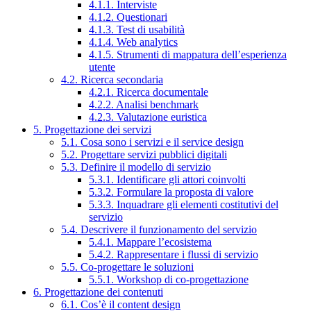
4.1.1. Interviste
4.1.2. Questionari
4.1.3. Test di usabilità
4.1.4. Web analytics
4.1.5. Strumenti di mappatura dell’esperienza
utente
4.2. Ricerca secondaria
4.2.1. Ricerca documentale
4.2.2. Analisi benchmark
4.2.3. Valutazione euristica
5. Progettazione dei servizi
5.1. Cosa sono i servizi e il service design
5.2. Progettare servizi pubblici digitali
5.3. Definire il modello di servizio
5.3.1. Identificare gli attori coinvolti
5.3.2. Formulare la proposta di valore
5.3.3. Inquadrare gli elementi costitutivi del
servizio
5.4. Descrivere il funzionamento del servizio
5.4.1. Mappare l’ecosistema
5.4.2. Rappresentare i flussi di servizio
5.5. Co-progettare le soluzioni
5.5.1. Workshop di co-progettazione
6. Progettazione dei contenuti
6.1. Cos’è il content design