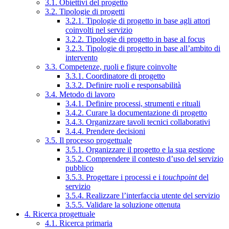
3.1. Obiettivi del progetto
3.2. Tipologie di progetti
3.2.1. Tipologie di progetto in base agli attori
coinvolti nel servizio
3.2.2. Tipologie di progetto in base al focus
3.2.3. Tipologie di progetto in base all’ambito di
intervento
3.3. Competenze, ruoli e figure coinvolte
3.3.1. Coordinatore di progetto
3.3.2. Definire ruoli e responsabilità
3.4. Metodo di lavoro
3.4.1. Definire processi, strumenti e rituali
3.4.2. Curare la documentazione di progetto
3.4.3. Organizzare tavoli tecnici collaborativi
3.4.4. Prendere decisioni
3.5. Il processo progettuale
3.5.1. Organizzare il progetto e la sua gestione
3.5.2. Comprendere il contesto d’uso del servizio
pubblico
3.5.3. Progettare i processi e i
touchpoint
del
servizio
3.5.4. Realizzare l’interfaccia utente del servizio
3.5.5. Validare la soluzione ottenuta
4. Ricerca progettuale
4.1. Ricerca primaria