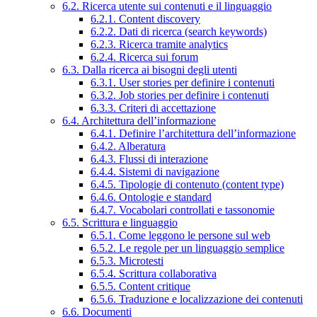
6.2. Ricerca utente sui contenuti e il linguaggio
6.2.1. Content discovery
6.2.2. Dati di ricerca (search keywords)
6.2.3. Ricerca tramite analytics
6.2.4. Ricerca sui forum
6.3. Dalla ricerca ai bisogni degli utenti
6.3.1. User stories per definire i contenuti
6.3.2. Job stories per definire i contenuti
6.3.3. Criteri di accettazione
6.4. Architettura dell’informazione
6.4.1. Definire l’architettura dell’informazione
6.4.2. Alberatura
6.4.3. Flussi di interazione
6.4.4. Sistemi di navigazione
6.4.5. Tipologie di contenuto (content type)
6.4.6. Ontologie e standard
6.4.7. Vocabolari controllati e tassonomie
6.5. Scrittura e linguaggio
6.5.1. Come leggono le persone sul web
6.5.2. Le regole per un linguaggio semplice
6.5.3. Microtesti
6.5.4. Scrittura collaborativa
6.5.5. Content critique
6.5.6. Traduzione e localizzazione dei contenuti
6.6. Documenti