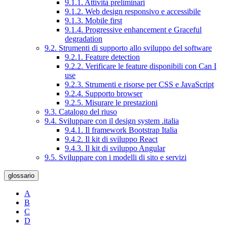
9.1.1. Attività preliminari
9.1.2. Web design responsivo e accessibile
9.1.3. Mobile first
9.1.4. Progressive enhancement e Graceful
degradation
9.2. Strumenti di supporto allo sviluppo del software
9.2.1. Feature detection
9.2.2. Verificare le feature disponibili con Can I
use
9.2.3. Strumenti e risorse per CSS e JavaScript
9.2.4. Supporto browser
9.2.5. Misurare le prestazioni
9.3. Catalogo del riuso
9.4. Sviluppare con il design system .italia
9.4.1. Il framework Bootstrap Italia
9.4.2. Il kit di sviluppo React
9.4.3. Il kit di sviluppo Angular
9.5. Sviluppare con i modelli di sito e servizi
glossario
A
B
C
D