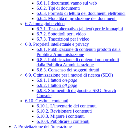
6.6.1. I documenti vanno sul web
6.6.2. Tipi di documenti
6.6.3. Formato di lettura dei documenti elettronici
6.6.4. Modalità di produzione dei documenti
6.7. Immagini e video
6.7.1. Testo alternativo (alt text) per le immagini
6.7.2. Sottotitoli per i video
6.7.3. Trascrizioni per i video
6.8. Proprietà intellettuale e privacy
6.8.1. Pubblicazione di contenuti prodotti dalla
Pubblica Amministrazione
6.8.2. Pubblicazione di contenuti non prodotti
dalla Pubblica Amministrazione
6.8.3. Consenso dei soggetti ritratti
6.9. Ottimizzazione per i motori di ricerca (SEO)
6.9.1. I fattori
on-page
6.9.2. I fattori
off-page
6.9.3. Strumenti di diagnostica SEO: Search
Console
6.10. Gestire i contenuti
6.10.1. L’inventario dei contenuti
6.10.2. Revisionare i contenuti
6.10.3. Migrare i contenuti
6.10.4. Pubblicare i contenuti
7. Progettazione dell’interazione