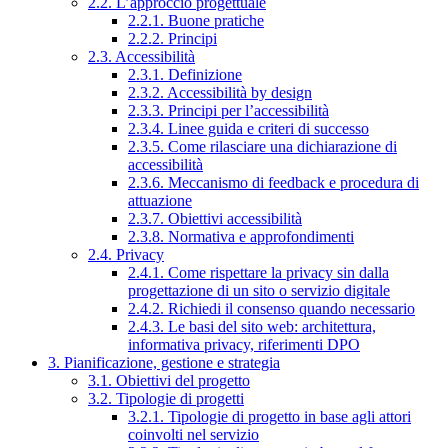
2.2. L’approccio progettuale
2.2.1. Buone pratiche
2.2.2. Principi
2.3. Accessibilità
2.3.1. Definizione
2.3.2. Accessibilità by design
2.3.3. Principi per l’accessibilità
2.3.4. Linee guida e criteri di successo
2.3.5. Come rilasciare una dichiarazione di
accessibilità
2.3.6. Meccanismo di feedback e procedura di
attuazione
2.3.7. Obiettivi accessibilità
2.3.8. Normativa e approfondimenti
2.4. Privacy
2.4.1. Come rispettare la privacy sin dalla
progettazione di un sito o servizio digitale
2.4.2. Richiedi il consenso quando necessario
2.4.3. Le basi del sito web: architettura,
informativa privacy, riferimenti DPO
3. Pianificazione, gestione e strategia
3.1. Obiettivi del progetto
3.2. Tipologie di progetti
3.2.1. Tipologie di progetto in base agli attori
coinvolti nel servizio