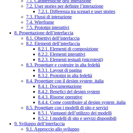
7.1. Caratteristiche dell’interazione
7.2. User stories per definire l’interazione
7.2.1. Differenza tra scenari e user stories
7.3. Flussi di interazione
7.4. Wireframe
7.5. Prototipi interattivi
8. Progettazione dell’interfaccia
8.1. Obiettivi dell’interfaccia
8.2. Elementi dell’interfaccia
8.2.1. Elementi di composizione
8.2.2. Elementi interattivi
8.2.3. Elementi testuali (microtesti)
8.3. Progettare e costruire in alta fedeltà
8.3.1. Layout di pagina
8.3.2. Prototipi in alta fedeltà
8.4. Progettare con il design system .italia
8.4.1. Documentazione
8.4.2. Benefici del design system
8.4.3. Risorse operative
8.4.4. Come contribuire al design system .italia
8.5. Progettare con i modelli di sito e servizi
8.5.1. Vantaggi dell’utilizzo dei modelli
8.5.2. I modelli di sito e servizi disponibili
9. Sviluppo dell’interfaccia
9.1. Approccio allo sviluppo