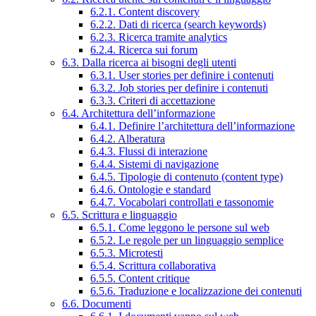
6.2.1. Content discovery
6.2.2. Dati di ricerca (search keywords)
6.2.3. Ricerca tramite analytics
6.2.4. Ricerca sui forum
6.3. Dalla ricerca ai bisogni degli utenti
6.3.1. User stories per definire i contenuti
6.3.2. Job stories per definire i contenuti
6.3.3. Criteri di accettazione
6.4. Architettura dell’informazione
6.4.1. Definire l’architettura dell’informazione
6.4.2. Alberatura
6.4.3. Flussi di interazione
6.4.4. Sistemi di navigazione
6.4.5. Tipologie di contenuto (content type)
6.4.6. Ontologie e standard
6.4.7. Vocabolari controllati e tassonomie
6.5. Scrittura e linguaggio
6.5.1. Come leggono le persone sul web
6.5.2. Le regole per un linguaggio semplice
6.5.3. Microtesti
6.5.4. Scrittura collaborativa
6.5.5. Content critique
6.5.6. Traduzione e localizzazione dei contenuti
6.6. Documenti