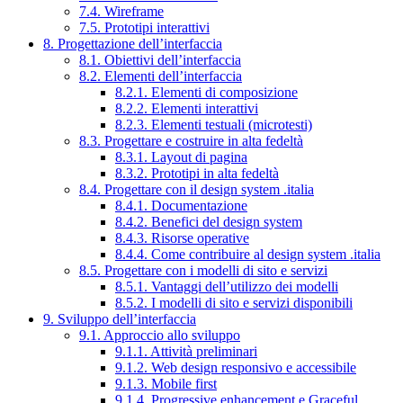
7.4. Wireframe
7.5. Prototipi interattivi
8. Progettazione dell’interfaccia
8.1. Obiettivi dell’interfaccia
8.2. Elementi dell’interfaccia
8.2.1. Elementi di composizione
8.2.2. Elementi interattivi
8.2.3. Elementi testuali (microtesti)
8.3. Progettare e costruire in alta fedeltà
8.3.1. Layout di pagina
8.3.2. Prototipi in alta fedeltà
8.4. Progettare con il design system .italia
8.4.1. Documentazione
8.4.2. Benefici del design system
8.4.3. Risorse operative
8.4.4. Come contribuire al design system .italia
8.5. Progettare con i modelli di sito e servizi
8.5.1. Vantaggi dell’utilizzo dei modelli
8.5.2. I modelli di sito e servizi disponibili
9. Sviluppo dell’interfaccia
9.1. Approccio allo sviluppo
9.1.1. Attività preliminari
9.1.2. Web design responsivo e accessibile
9.1.3. Mobile first
9.1.4. Progressive enhancement e Graceful