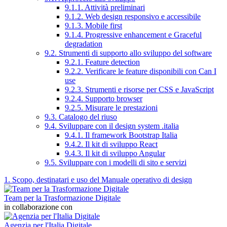
9.1.1. Attività preliminari
9.1.2. Web design responsivo e accessibile
9.1.3. Mobile first
9.1.4. Progressive enhancement e Graceful
degradation
9.2. Strumenti di supporto allo sviluppo del software
9.2.1. Feature detection
9.2.2. Verificare le feature disponibili con Can I
use
9.2.3. Strumenti e risorse per CSS e JavaScript
9.2.4. Supporto browser
9.2.5. Misurare le prestazioni
9.3. Catalogo del riuso
9.4. Sviluppare con il design system .italia
9.4.1. Il framework Bootstrap Italia
9.4.2. Il kit di sviluppo React
9.4.3. Il kit di sviluppo Angular
9.5. Sviluppare con i modelli di sito e servizi
1. Scopo, destinatari e uso del Manuale operativo di design
Team per la Trasformazione Digitale
in collaborazione con
Agenzia per l'Italia Digitale