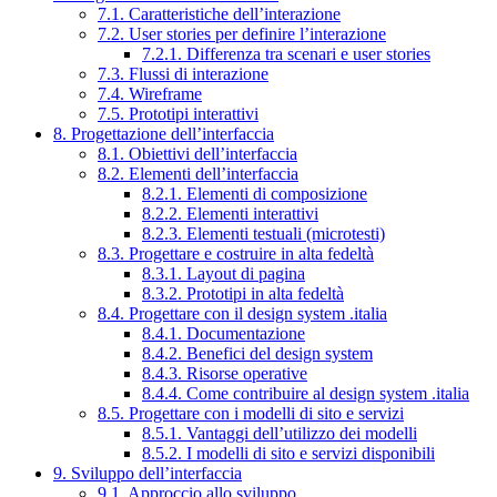
7.1. Caratteristiche dell’interazione
7.2. User stories per definire l’interazione
7.2.1. Differenza tra scenari e user stories
7.3. Flussi di interazione
7.4. Wireframe
7.5. Prototipi interattivi
8. Progettazione dell’interfaccia
8.1. Obiettivi dell’interfaccia
8.2. Elementi dell’interfaccia
8.2.1. Elementi di composizione
8.2.2. Elementi interattivi
8.2.3. Elementi testuali (microtesti)
8.3. Progettare e costruire in alta fedeltà
8.3.1. Layout di pagina
8.3.2. Prototipi in alta fedeltà
8.4. Progettare con il design system .italia
8.4.1. Documentazione
8.4.2. Benefici del design system
8.4.3. Risorse operative
8.4.4. Come contribuire al design system .italia
8.5. Progettare con i modelli di sito e servizi
8.5.1. Vantaggi dell’utilizzo dei modelli
8.5.2. I modelli di sito e servizi disponibili
9. Sviluppo dell’interfaccia
9.1. Approccio allo sviluppo