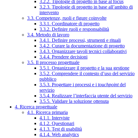
3.2.2. Tipologie di progetto in base al focus
3.2.3. Tipologie di progetto in base all’ambito di
intervento
3.3. Competenze, ruoli e figure coinvolte
3.3.1. Coordinatore di progetto
3.3.2. Definire ruoli e responsabilità
3.4. Metodo di lavoro
3.4.1. Definire processi, strumenti e rituali
3.4.2. Curare la documentazione di progetto
3.4.3. Organizzare tavoli tecnici collaborativi
3.4.4. Prendere decisioni
3.5. Il processo progettuale
3.5.1. Organizzare il progetto e la sua gestione
3.5.2. Comprendere il contesto d’uso del servizio
pubblico
3.5.3. Progettare i processi e i
touchpoint
del
servizio
3.5.4. Realizzare l’interfaccia utente del servizio
3.5.5. Validare la soluzione ottenuta
4. Ricerca progettuale
4.1. Ricerca primaria
4.1.1. Interviste
4.1.2. Questionari
4.1.3. Test di usabilità
4.1.4. Web analytics