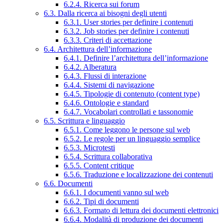
6.2.4. Ricerca sui forum
6.3. Dalla ricerca ai bisogni degli utenti
6.3.1. User stories per definire i contenuti
6.3.2. Job stories per definire i contenuti
6.3.3. Criteri di accettazione
6.4. Architettura dell’informazione
6.4.1. Definire l’architettura dell’informazione
6.4.2. Alberatura
6.4.3. Flussi di interazione
6.4.4. Sistemi di navigazione
6.4.5. Tipologie di contenuto (content type)
6.4.6. Ontologie e standard
6.4.7. Vocabolari controllati e tassonomie
6.5. Scrittura e linguaggio
6.5.1. Come leggono le persone sul web
6.5.2. Le regole per un linguaggio semplice
6.5.3. Microtesti
6.5.4. Scrittura collaborativa
6.5.5. Content critique
6.5.6. Traduzione e localizzazione dei contenuti
6.6. Documenti
6.6.1. I documenti vanno sul web
6.6.2. Tipi di documenti
6.6.3. Formato di lettura dei documenti elettronici
6.6.4. Modalità di produzione dei documenti