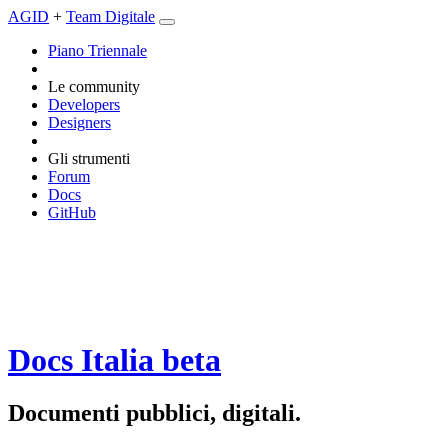
AGID
+
Team Digitale
Piano Triennale
Le community
Developers
Designers
Gli strumenti
Forum
Docs
GitHub
Docs Italia
beta
Documenti pubblici, digitali.