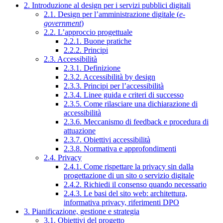
2. Introduzione al design per i servizi pubblici digitali
2.1. Design per l’amministrazione digitale (
e-
government
)
2.2. L’approccio progettuale
2.2.1. Buone pratiche
2.2.2. Principi
2.3. Accessibilità
2.3.1. Definizione
2.3.2. Accessibilità by design
2.3.3. Principi per l’accessibilità
2.3.4. Linee guida e criteri di successo
2.3.5. Come rilasciare una dichiarazione di
accessibilità
2.3.6. Meccanismo di feedback e procedura di
attuazione
2.3.7. Obiettivi accessibilità
2.3.8. Normativa e approfondimenti
2.4. Privacy
2.4.1. Come rispettare la privacy sin dalla
progettazione di un sito o servizio digitale
2.4.2. Richiedi il consenso quando necessario
2.4.3. Le basi del sito web: architettura,
informativa privacy, riferimenti DPO
3. Pianificazione, gestione e strategia
3.1. Obiettivi del progetto