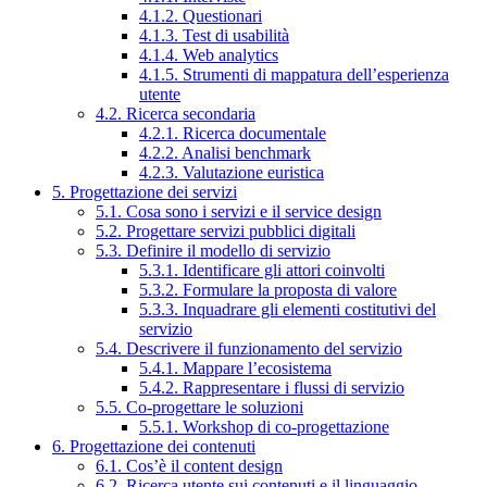
4.1.2. Questionari
4.1.3. Test di usabilità
4.1.4. Web analytics
4.1.5. Strumenti di mappatura dell’esperienza
utente
4.2. Ricerca secondaria
4.2.1. Ricerca documentale
4.2.2. Analisi benchmark
4.2.3. Valutazione euristica
5. Progettazione dei servizi
5.1. Cosa sono i servizi e il service design
5.2. Progettare servizi pubblici digitali
5.3. Definire il modello di servizio
5.3.1. Identificare gli attori coinvolti
5.3.2. Formulare la proposta di valore
5.3.3. Inquadrare gli elementi costitutivi del
servizio
5.4. Descrivere il funzionamento del servizio
5.4.1. Mappare l’ecosistema
5.4.2. Rappresentare i flussi di servizio
5.5. Co-progettare le soluzioni
5.5.1. Workshop di co-progettazione
6. Progettazione dei contenuti
6.1. Cos’è il content design
6.2. Ricerca utente sui contenuti e il linguaggio