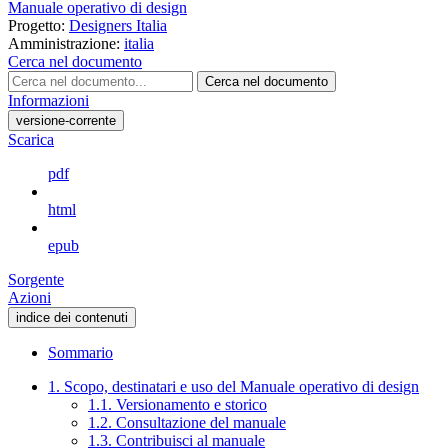
Manuale operativo di design
Progetto:
Designers Italia
Amministrazione:
italia
Cerca nel documento
Cerca nel documento
Informazioni
versione-corrente
Scarica
pdf
html
epub
Sorgente
Azioni
indice dei contenuti
Sommario
1. Scopo, destinatari e uso del Manuale operativo di design
1.1. Versionamento e storico
1.2. Consultazione del manuale
1.3. Contribuisci al manuale