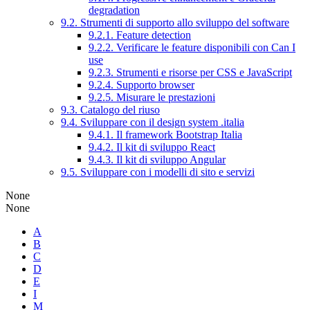
degradation
9.2. Strumenti di supporto allo sviluppo del software
9.2.1. Feature detection
9.2.2. Verificare le feature disponibili con Can I
use
9.2.3. Strumenti e risorse per CSS e JavaScript
9.2.4. Supporto browser
9.2.5. Misurare le prestazioni
9.3. Catalogo del riuso
9.4. Sviluppare con il design system .italia
9.4.1. Il framework Bootstrap Italia
9.4.2. Il kit di sviluppo React
9.4.3. Il kit di sviluppo Angular
9.5. Sviluppare con i modelli di sito e servizi
None
None
A
B
C
D
E
I
M