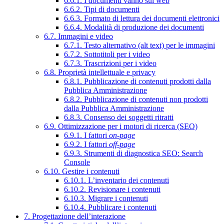
6.6.1. I documenti vanno sul web
6.6.2. Tipi di documenti
6.6.3. Formato di lettura dei documenti elettronici
6.6.4. Modalità di produzione dei documenti
6.7. Immagini e video
6.7.1. Testo alternativo (alt text) per le immagini
6.7.2. Sottotitoli per i video
6.7.3. Trascrizioni per i video
6.8. Proprietà intellettuale e privacy
6.8.1. Pubblicazione di contenuti prodotti dalla
Pubblica Amministrazione
6.8.2. Pubblicazione di contenuti non prodotti
dalla Pubblica Amministrazione
6.8.3. Consenso dei soggetti ritratti
6.9. Ottimizzazione per i motori di ricerca (SEO)
6.9.1. I fattori
on-page
6.9.2. I fattori
off-page
6.9.3. Strumenti di diagnostica SEO: Search
Console
6.10. Gestire i contenuti
6.10.1. L’inventario dei contenuti
6.10.2. Revisionare i contenuti
6.10.3. Migrare i contenuti
6.10.4. Pubblicare i contenuti
7. Progettazione dell’interazione