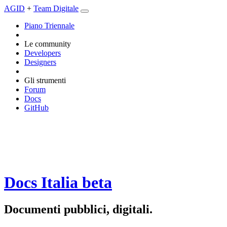
AGID
+
Team Digitale
Piano Triennale
Le community
Developers
Designers
Gli strumenti
Forum
Docs
GitHub
Docs Italia
beta
Documenti pubblici, digitali.