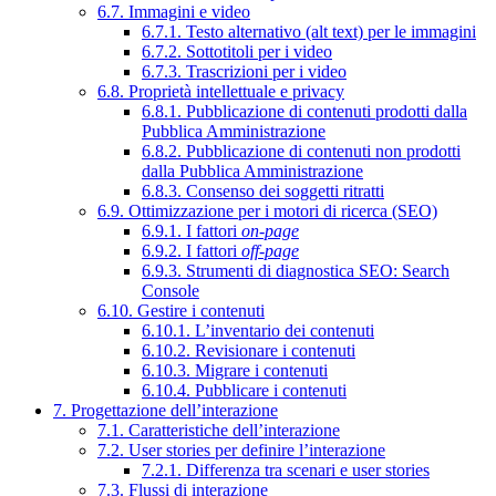
6.7. Immagini e video
6.7.1. Testo alternativo (alt text) per le immagini
6.7.2. Sottotitoli per i video
6.7.3. Trascrizioni per i video
6.8. Proprietà intellettuale e privacy
6.8.1. Pubblicazione di contenuti prodotti dalla
Pubblica Amministrazione
6.8.2. Pubblicazione di contenuti non prodotti
dalla Pubblica Amministrazione
6.8.3. Consenso dei soggetti ritratti
6.9. Ottimizzazione per i motori di ricerca (SEO)
6.9.1. I fattori
on-page
6.9.2. I fattori
off-page
6.9.3. Strumenti di diagnostica SEO: Search
Console
6.10. Gestire i contenuti
6.10.1. L’inventario dei contenuti
6.10.2. Revisionare i contenuti
6.10.3. Migrare i contenuti
6.10.4. Pubblicare i contenuti
7. Progettazione dell’interazione
7.1. Caratteristiche dell’interazione
7.2. User stories per definire l’interazione
7.2.1. Differenza tra scenari e user stories
7.3. Flussi di interazione