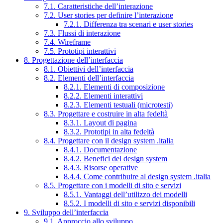
7.1. Caratteristiche dell’interazione
7.2. User stories per definire l’interazione
7.2.1. Differenza tra scenari e user stories
7.3. Flussi di interazione
7.4. Wireframe
7.5. Prototipi interattivi
8. Progettazione dell’interfaccia
8.1. Obiettivi dell’interfaccia
8.2. Elementi dell’interfaccia
8.2.1. Elementi di composizione
8.2.2. Elementi interattivi
8.2.3. Elementi testuali (microtesti)
8.3. Progettare e costruire in alta fedeltà
8.3.1. Layout di pagina
8.3.2. Prototipi in alta fedeltà
8.4. Progettare con il design system .italia
8.4.1. Documentazione
8.4.2. Benefici del design system
8.4.3. Risorse operative
8.4.4. Come contribuire al design system .italia
8.5. Progettare con i modelli di sito e servizi
8.5.1. Vantaggi dell’utilizzo dei modelli
8.5.2. I modelli di sito e servizi disponibili
9. Sviluppo dell’interfaccia
9.1. Approccio allo sviluppo