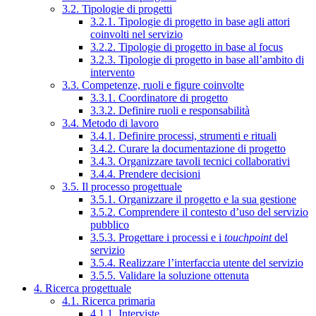
3.2. Tipologie di progetti
3.2.1. Tipologie di progetto in base agli attori
coinvolti nel servizio
3.2.2. Tipologie di progetto in base al focus
3.2.3. Tipologie di progetto in base all’ambito di
intervento
3.3. Competenze, ruoli e figure coinvolte
3.3.1. Coordinatore di progetto
3.3.2. Definire ruoli e responsabilità
3.4. Metodo di lavoro
3.4.1. Definire processi, strumenti e rituali
3.4.2. Curare la documentazione di progetto
3.4.3. Organizzare tavoli tecnici collaborativi
3.4.4. Prendere decisioni
3.5. Il processo progettuale
3.5.1. Organizzare il progetto e la sua gestione
3.5.2. Comprendere il contesto d’uso del servizio
pubblico
3.5.3. Progettare i processi e i
touchpoint
del
servizio
3.5.4. Realizzare l’interfaccia utente del servizio
3.5.5. Validare la soluzione ottenuta
4. Ricerca progettuale
4.1. Ricerca primaria
4.1.1. Interviste