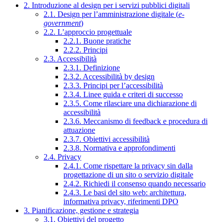
2. Introduzione al design per i servizi pubblici digitali
2.1. Design per l’amministrazione digitale (
e-
government
)
2.2. L’approccio progettuale
2.2.1. Buone pratiche
2.2.2. Principi
2.3. Accessibilità
2.3.1. Definizione
2.3.2. Accessibilità by design
2.3.3. Principi per l’accessibilità
2.3.4. Linee guida e criteri di successo
2.3.5. Come rilasciare una dichiarazione di
accessibilità
2.3.6. Meccanismo di feedback e procedura di
attuazione
2.3.7. Obiettivi accessibilità
2.3.8. Normativa e approfondimenti
2.4. Privacy
2.4.1. Come rispettare la privacy sin dalla
progettazione di un sito o servizio digitale
2.4.2. Richiedi il consenso quando necessario
2.4.3. Le basi del sito web: architettura,
informativa privacy, riferimenti DPO
3. Pianificazione, gestione e strategia
3.1. Obiettivi del progetto