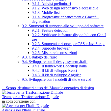
9.1.1. Attività preliminari
9.1.2. Web design responsivo e accessibile
9.1.3. Mobile first
9.1.4. Progressive enhancement e Graceful
degradation
9.2. Strumenti di supporto allo sviluppo del software
9.2.1. Feature detection
9.2.2. Verificare le feature disponibili con Can I
use
9.2.3. Strumenti e risorse per CSS e JavaScript
9.2.4. Supporto browser
9.2.5. Misurare le prestazioni
9.3. Catalogo del riuso
9.4. Sviluppare con il design system .italia
9.4.1. Il framework Bootstrap Italia
9.4.2. Il kit di sviluppo React
9.4.3. Il kit di sviluppo Angular
9.5. Sviluppare con i modelli di sito e servizi
1. Scopo, destinatari e uso del Manuale operativo di design
Team per la Trasformazione Digitale
in collaborazione con
Agenzia per l'Italia Digitale