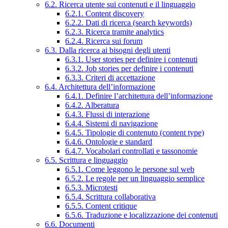
6.2. Ricerca utente sui contenuti e il linguaggio
6.2.1. Content discovery
6.2.2. Dati di ricerca (search keywords)
6.2.3. Ricerca tramite analytics
6.2.4. Ricerca sui forum
6.3. Dalla ricerca ai bisogni degli utenti
6.3.1. User stories per definire i contenuti
6.3.2. Job stories per definire i contenuti
6.3.3. Criteri di accettazione
6.4. Architettura dell’informazione
6.4.1. Definire l’architettura dell’informazione
6.4.2. Alberatura
6.4.3. Flussi di interazione
6.4.4. Sistemi di navigazione
6.4.5. Tipologie di contenuto (content type)
6.4.6. Ontologie e standard
6.4.7. Vocabolari controllati e tassonomie
6.5. Scrittura e linguaggio
6.5.1. Come leggono le persone sul web
6.5.2. Le regole per un linguaggio semplice
6.5.3. Microtesti
6.5.4. Scrittura collaborativa
6.5.5. Content critique
6.5.6. Traduzione e localizzazione dei contenuti
6.6. Documenti