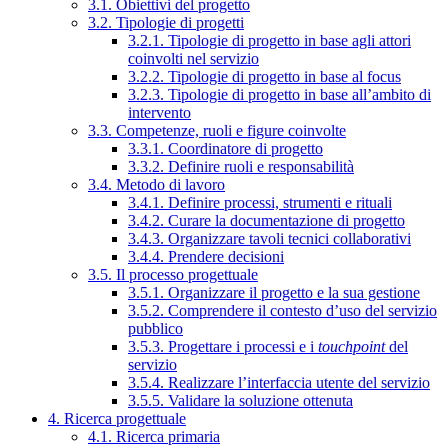
3.1. Obiettivi del progetto
3.2. Tipologie di progetti
3.2.1. Tipologie di progetto in base agli attori
coinvolti nel servizio
3.2.2. Tipologie di progetto in base al focus
3.2.3. Tipologie di progetto in base all’ambito di
intervento
3.3. Competenze, ruoli e figure coinvolte
3.3.1. Coordinatore di progetto
3.3.2. Definire ruoli e responsabilità
3.4. Metodo di lavoro
3.4.1. Definire processi, strumenti e rituali
3.4.2. Curare la documentazione di progetto
3.4.3. Organizzare tavoli tecnici collaborativi
3.4.4. Prendere decisioni
3.5. Il processo progettuale
3.5.1. Organizzare il progetto e la sua gestione
3.5.2. Comprendere il contesto d’uso del servizio
pubblico
3.5.3. Progettare i processi e i
touchpoint
del
servizio
3.5.4. Realizzare l’interfaccia utente del servizio
3.5.5. Validare la soluzione ottenuta
4. Ricerca progettuale
4.1. Ricerca primaria