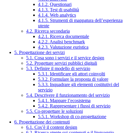
4.1.2. Questionari
4.1.3. Test di usabilità
4.1.4. Web analytics
4.1.5. Strumenti di mappatura dell’esperienza
utente
4.2. Ricerca secondaria
4.2.1. Ricerca documentale
4.2.2. Analisi benchmark
4.2.3. Valutazione euristica
5. Progettazione dei servizi
5.1. Cosa sono i servizi e il service design
5.2. Progettare servizi pubblici digitali
5.3. Definire il modello di servizio
5.3.1. Identificare gli attori coinvolti
5.3.2. Formulare la proposta di valore
5.3.3. Inquadrare gli elementi costitutivi del
servizio
5.4. Descrivere il funzionamento del servizio
5.4.1. Mappare l’ecosistema
5.4.2. Rappresentare i flussi di servizio
5.5. Co-progettare le soluzioni
5.5.1. Workshop di co-progettazione
6. Progettazione dei contenuti
6.1. Cos’è il content design
6.2. Ricerca utente sui contenuti e il linguaggio