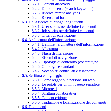
6.2.1. Content discovery
6.2.2. Dati di ricerca (search keywords)
6.2.3. Ricerca tramite analytics
6.2.4. Ricerca sui forum
6.3. Dalla ricerca ai bisogni degli utenti
6.3.1. User stories per definire i contenuti
6.3.2. Job stories per definire i contenuti
6.3.3. Criteri di accettazione
6.4. Architettura dell’informazione
6.4.1. Definire l’architettura dell’informazione
6.4.2. Alberatura
6.4.3. Flussi di interazione
6.4.4. Sistemi di navigazione
6.4.5. Tipologie di contenuto (content type)
6.4.6. Ontologie e standard
6.4.7. Vocabolari controllati e tassonomie
6.5. Scrittura e linguaggio
6.5.1. Come leggono le persone sul web
6.5.2. Le regole per un linguaggio semplice
6.5.3. Microtesti
6.5.4. Scrittura collaborativa
6.5.5. Content critique
6.5.6. Traduzione e localizzazione dei contenuti
6.6. Documenti