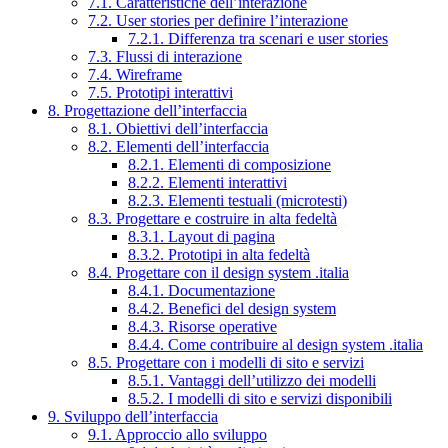
7.1. Caratteristiche dell’interazione
7.2. User stories per definire l’interazione
7.2.1. Differenza tra scenari e user stories
7.3. Flussi di interazione
7.4. Wireframe
7.5. Prototipi interattivi
8. Progettazione dell’interfaccia
8.1. Obiettivi dell’interfaccia
8.2. Elementi dell’interfaccia
8.2.1. Elementi di composizione
8.2.2. Elementi interattivi
8.2.3. Elementi testuali (microtesti)
8.3. Progettare e costruire in alta fedeltà
8.3.1. Layout di pagina
8.3.2. Prototipi in alta fedeltà
8.4. Progettare con il design system .italia
8.4.1. Documentazione
8.4.2. Benefici del design system
8.4.3. Risorse operative
8.4.4. Come contribuire al design system .italia
8.5. Progettare con i modelli di sito e servizi
8.5.1. Vantaggi dell’utilizzo dei modelli
8.5.2. I modelli di sito e servizi disponibili
9. Sviluppo dell’interfaccia
9.1. Approccio allo sviluppo