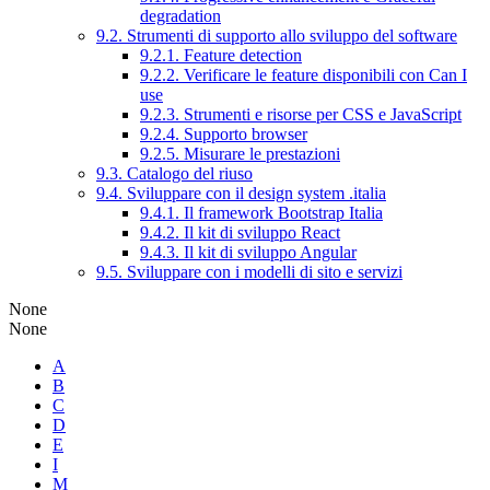
degradation
9.2. Strumenti di supporto allo sviluppo del software
9.2.1. Feature detection
9.2.2. Verificare le feature disponibili con Can I
use
9.2.3. Strumenti e risorse per CSS e JavaScript
9.2.4. Supporto browser
9.2.5. Misurare le prestazioni
9.3. Catalogo del riuso
9.4. Sviluppare con il design system .italia
9.4.1. Il framework Bootstrap Italia
9.4.2. Il kit di sviluppo React
9.4.3. Il kit di sviluppo Angular
9.5. Sviluppare con i modelli di sito e servizi
None
None
A
B
C
D
E
I
M