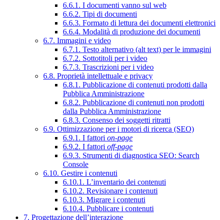
6.6.1. I documenti vanno sul web
6.6.2. Tipi di documenti
6.6.3. Formato di lettura dei documenti elettronici
6.6.4. Modalità di produzione dei documenti
6.7. Immagini e video
6.7.1. Testo alternativo (alt text) per le immagini
6.7.2. Sottotitoli per i video
6.7.3. Trascrizioni per i video
6.8. Proprietà intellettuale e privacy
6.8.1. Pubblicazione di contenuti prodotti dalla
Pubblica Amministrazione
6.8.2. Pubblicazione di contenuti non prodotti
dalla Pubblica Amministrazione
6.8.3. Consenso dei soggetti ritratti
6.9. Ottimizzazione per i motori di ricerca (SEO)
6.9.1. I fattori
on-page
6.9.2. I fattori
off-page
6.9.3. Strumenti di diagnostica SEO: Search
Console
6.10. Gestire i contenuti
6.10.1. L’inventario dei contenuti
6.10.2. Revisionare i contenuti
6.10.3. Migrare i contenuti
6.10.4. Pubblicare i contenuti
7. Progettazione dell’interazione