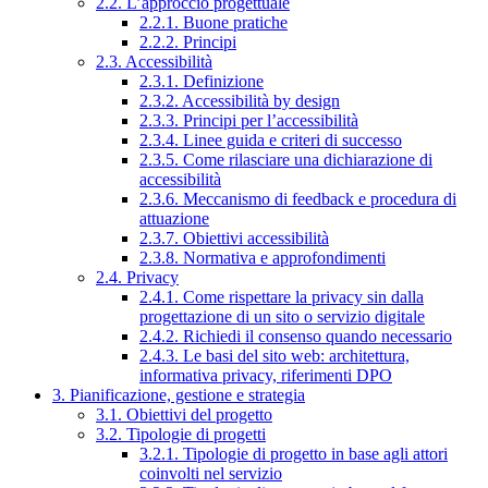
2.2. L’approccio progettuale
2.2.1. Buone pratiche
2.2.2. Principi
2.3. Accessibilità
2.3.1. Definizione
2.3.2. Accessibilità by design
2.3.3. Principi per l’accessibilità
2.3.4. Linee guida e criteri di successo
2.3.5. Come rilasciare una dichiarazione di
accessibilità
2.3.6. Meccanismo di feedback e procedura di
attuazione
2.3.7. Obiettivi accessibilità
2.3.8. Normativa e approfondimenti
2.4. Privacy
2.4.1. Come rispettare la privacy sin dalla
progettazione di un sito o servizio digitale
2.4.2. Richiedi il consenso quando necessario
2.4.3. Le basi del sito web: architettura,
informativa privacy, riferimenti DPO
3. Pianificazione, gestione e strategia
3.1. Obiettivi del progetto
3.2. Tipologie di progetti
3.2.1. Tipologie di progetto in base agli attori
coinvolti nel servizio