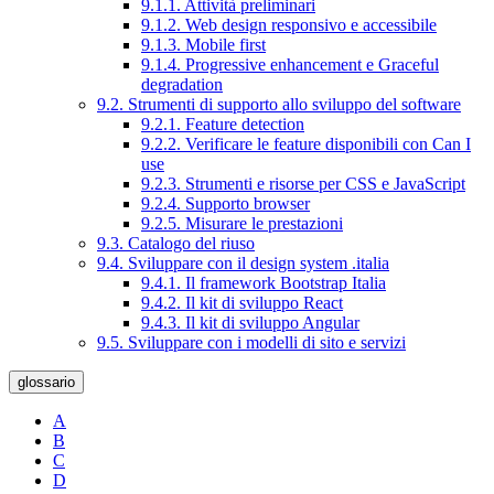
9.1.1. Attività preliminari
9.1.2. Web design responsivo e accessibile
9.1.3. Mobile first
9.1.4. Progressive enhancement e Graceful
degradation
9.2. Strumenti di supporto allo sviluppo del software
9.2.1. Feature detection
9.2.2. Verificare le feature disponibili con Can I
use
9.2.3. Strumenti e risorse per CSS e JavaScript
9.2.4. Supporto browser
9.2.5. Misurare le prestazioni
9.3. Catalogo del riuso
9.4. Sviluppare con il design system .italia
9.4.1. Il framework Bootstrap Italia
9.4.2. Il kit di sviluppo React
9.4.3. Il kit di sviluppo Angular
9.5. Sviluppare con i modelli di sito e servizi
glossario
A
B
C
D