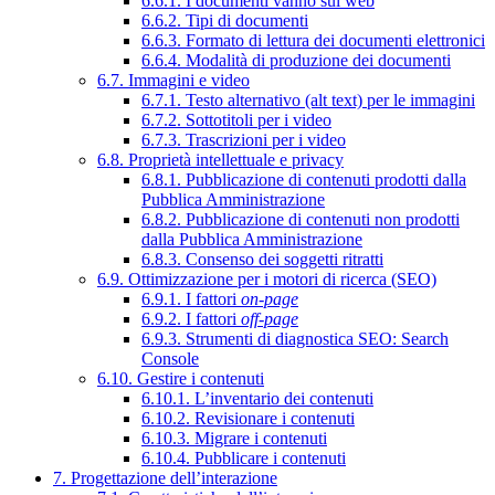
6.6.1. I documenti vanno sul web
6.6.2. Tipi di documenti
6.6.3. Formato di lettura dei documenti elettronici
6.6.4. Modalità di produzione dei documenti
6.7. Immagini e video
6.7.1. Testo alternativo (alt text) per le immagini
6.7.2. Sottotitoli per i video
6.7.3. Trascrizioni per i video
6.8. Proprietà intellettuale e privacy
6.8.1. Pubblicazione di contenuti prodotti dalla
Pubblica Amministrazione
6.8.2. Pubblicazione di contenuti non prodotti
dalla Pubblica Amministrazione
6.8.3. Consenso dei soggetti ritratti
6.9. Ottimizzazione per i motori di ricerca (SEO)
6.9.1. I fattori
on-page
6.9.2. I fattori
off-page
6.9.3. Strumenti di diagnostica SEO: Search
Console
6.10. Gestire i contenuti
6.10.1. L’inventario dei contenuti
6.10.2. Revisionare i contenuti
6.10.3. Migrare i contenuti
6.10.4. Pubblicare i contenuti
7. Progettazione dell’interazione