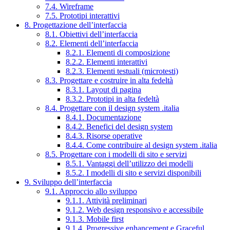
7.4. Wireframe
7.5. Prototipi interattivi
8. Progettazione dell’interfaccia
8.1. Obiettivi dell’interfaccia
8.2. Elementi dell’interfaccia
8.2.1. Elementi di composizione
8.2.2. Elementi interattivi
8.2.3. Elementi testuali (microtesti)
8.3. Progettare e costruire in alta fedeltà
8.3.1. Layout di pagina
8.3.2. Prototipi in alta fedeltà
8.4. Progettare con il design system .italia
8.4.1. Documentazione
8.4.2. Benefici del design system
8.4.3. Risorse operative
8.4.4. Come contribuire al design system .italia
8.5. Progettare con i modelli di sito e servizi
8.5.1. Vantaggi dell’utilizzo dei modelli
8.5.2. I modelli di sito e servizi disponibili
9. Sviluppo dell’interfaccia
9.1. Approccio allo sviluppo
9.1.1. Attività preliminari
9.1.2. Web design responsivo e accessibile
9.1.3. Mobile first
9.1.4. Progressive enhancement e Graceful