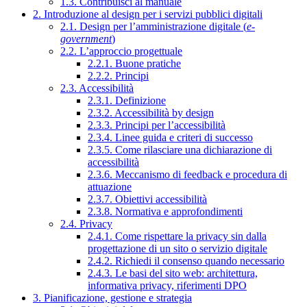
1.3. Contribuisci al manuale
2. Introduzione al design per i servizi pubblici digitali
2.1. Design per l’amministrazione digitale (
e-
government
)
2.2. L’approccio progettuale
2.2.1. Buone pratiche
2.2.2. Principi
2.3. Accessibilità
2.3.1. Definizione
2.3.2. Accessibilità by design
2.3.3. Principi per l’accessibilità
2.3.4. Linee guida e criteri di successo
2.3.5. Come rilasciare una dichiarazione di
accessibilità
2.3.6. Meccanismo di feedback e procedura di
attuazione
2.3.7. Obiettivi accessibilità
2.3.8. Normativa e approfondimenti
2.4. Privacy
2.4.1. Come rispettare la privacy sin dalla
progettazione di un sito o servizio digitale
2.4.2. Richiedi il consenso quando necessario
2.4.3. Le basi del sito web: architettura,
informativa privacy, riferimenti DPO
3. Pianificazione, gestione e strategia