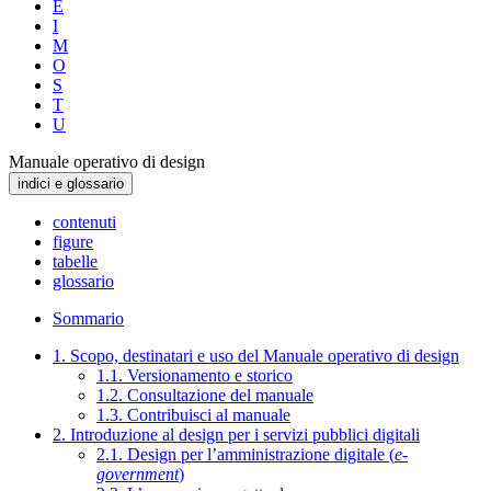
E
I
M
O
S
T
U
Manuale operativo di design
indici e glossario
contenuti
figure
tabelle
glossario
Sommario
1. Scopo, destinatari e uso del Manuale operativo di design
1.1. Versionamento e storico
1.2. Consultazione del manuale
1.3. Contribuisci al manuale
2. Introduzione al design per i servizi pubblici digitali
2.1. Design per l’amministrazione digitale (
e-
government
)