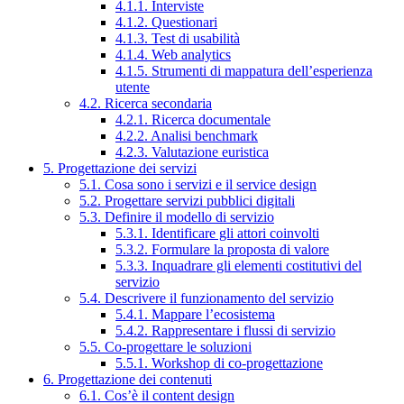
4.1.1. Interviste
4.1.2. Questionari
4.1.3. Test di usabilità
4.1.4. Web analytics
4.1.5. Strumenti di mappatura dell’esperienza
utente
4.2. Ricerca secondaria
4.2.1. Ricerca documentale
4.2.2. Analisi benchmark
4.2.3. Valutazione euristica
5. Progettazione dei servizi
5.1. Cosa sono i servizi e il service design
5.2. Progettare servizi pubblici digitali
5.3. Definire il modello di servizio
5.3.1. Identificare gli attori coinvolti
5.3.2. Formulare la proposta di valore
5.3.3. Inquadrare gli elementi costitutivi del
servizio
5.4. Descrivere il funzionamento del servizio
5.4.1. Mappare l’ecosistema
5.4.2. Rappresentare i flussi di servizio
5.5. Co-progettare le soluzioni
5.5.1. Workshop di co-progettazione
6. Progettazione dei contenuti
6.1. Cos’è il content design