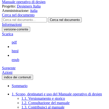
Manuale operativo di design
Progetto:
Designers Italia
Amministrazione:
italia
Cerca nel documento
Cerca nel documento
Informazioni
versione-corrente
Scarica
pdf
html
epub
Sorgente
Azioni
indice dei contenuti
Sommario
1. Scopo, destinatari e uso del Manuale operativo di design
1.1. Versionamento e storico
1.2. Consultazione del manuale
1.3. Contribuisci al manuale