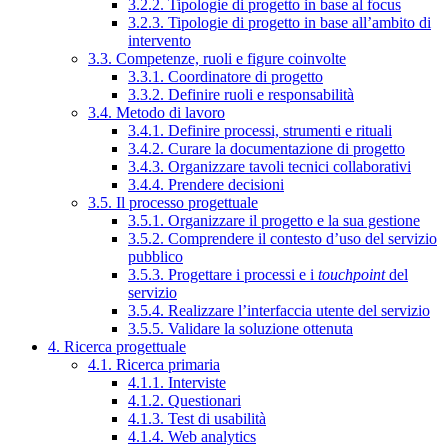
3.2.2. Tipologie di progetto in base al focus
3.2.3. Tipologie di progetto in base all’ambito di
intervento
3.3. Competenze, ruoli e figure coinvolte
3.3.1. Coordinatore di progetto
3.3.2. Definire ruoli e responsabilità
3.4. Metodo di lavoro
3.4.1. Definire processi, strumenti e rituali
3.4.2. Curare la documentazione di progetto
3.4.3. Organizzare tavoli tecnici collaborativi
3.4.4. Prendere decisioni
3.5. Il processo progettuale
3.5.1. Organizzare il progetto e la sua gestione
3.5.2. Comprendere il contesto d’uso del servizio
pubblico
3.5.3. Progettare i processi e i
touchpoint
del
servizio
3.5.4. Realizzare l’interfaccia utente del servizio
3.5.5. Validare la soluzione ottenuta
4. Ricerca progettuale
4.1. Ricerca primaria
4.1.1. Interviste
4.1.2. Questionari
4.1.3. Test di usabilità
4.1.4. Web analytics