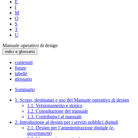
E
I
M
O
S
T
U
Manuale operativo di design
indici e glossario
contenuti
figure
tabelle
glossario
Sommario
1. Scopo, destinatari e uso del Manuale operativo di design
1.1. Versionamento e storico
1.2. Consultazione del manuale
1.3. Contribuisci al manuale
2. Introduzione al design per i servizi pubblici digitali
2.1. Design per l’amministrazione digitale (
e-
government
)