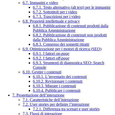
6.7. Immagini e video
6.7.1. Testo alternativo (alt text) per le immagini
6.7.2. Sottotitoli per i video
6.7.3. Trascrizioni per i video
6.8. Proprietà intellettuale e privacy
6.8.1. Pubblicazione di contenuti prodotti dalla
Pubblica Amministrazione
6.8.2. Pubblicazione di contenuti non prodotti
dalla Pubblica Amministrazione
6.8.3. Consenso dei soggetti ritratti
6.9. Ottimizzazione per i motori di ricerca (SEO)
6.9.1. I fattori
on-page
6.9.2. I fattori
off-page
6.9.3. Strumenti di diagnostica SEO: Search
Console
6.10. Gestire i contenuti
6.10.1. L’inventario dei contenuti
6.10.2. Revisionare i contenuti
6.10.3. Migrare i contenuti
6.10.4. Pubblicare i contenuti
7. Progettazione dell’interazione
7.1. Caratteristiche dell’interazione
7.2. User stories per definire l’interazione
7.2.1. Differenza tra scenari e user stories
7.3. Flussi di interazione