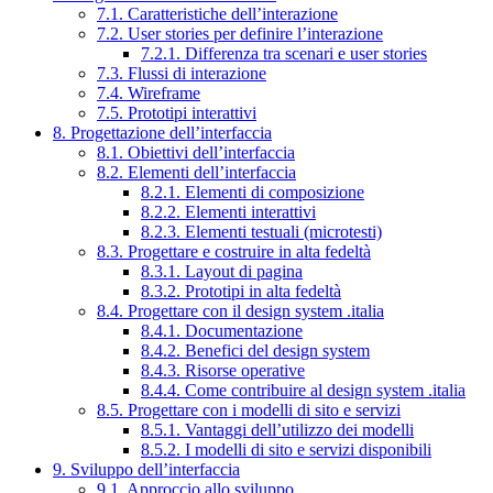
7.1. Caratteristiche dell’interazione
7.2. User stories per definire l’interazione
7.2.1. Differenza tra scenari e user stories
7.3. Flussi di interazione
7.4. Wireframe
7.5. Prototipi interattivi
8. Progettazione dell’interfaccia
8.1. Obiettivi dell’interfaccia
8.2. Elementi dell’interfaccia
8.2.1. Elementi di composizione
8.2.2. Elementi interattivi
8.2.3. Elementi testuali (microtesti)
8.3. Progettare e costruire in alta fedeltà
8.3.1. Layout di pagina
8.3.2. Prototipi in alta fedeltà
8.4. Progettare con il design system .italia
8.4.1. Documentazione
8.4.2. Benefici del design system
8.4.3. Risorse operative
8.4.4. Come contribuire al design system .italia
8.5. Progettare con i modelli di sito e servizi
8.5.1. Vantaggi dell’utilizzo dei modelli
8.5.2. I modelli di sito e servizi disponibili
9. Sviluppo dell’interfaccia
9.1. Approccio allo sviluppo