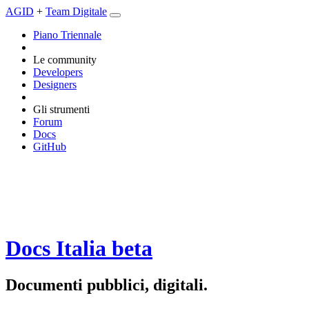
AGID
+
Team Digitale
Piano Triennale
Le community
Developers
Designers
Gli strumenti
Forum
Docs
GitHub
Docs Italia
beta
Documenti pubblici, digitali.