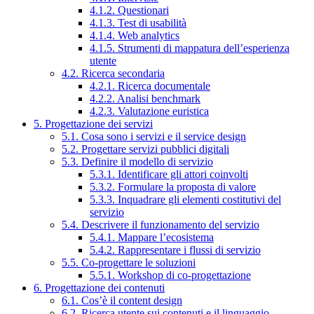
4.1.2. Questionari
4.1.3. Test di usabilità
4.1.4. Web analytics
4.1.5. Strumenti di mappatura dell’esperienza
utente
4.2. Ricerca secondaria
4.2.1. Ricerca documentale
4.2.2. Analisi benchmark
4.2.3. Valutazione euristica
5. Progettazione dei servizi
5.1. Cosa sono i servizi e il service design
5.2. Progettare servizi pubblici digitali
5.3. Definire il modello di servizio
5.3.1. Identificare gli attori coinvolti
5.3.2. Formulare la proposta di valore
5.3.3. Inquadrare gli elementi costitutivi del
servizio
5.4. Descrivere il funzionamento del servizio
5.4.1. Mappare l’ecosistema
5.4.2. Rappresentare i flussi di servizio
5.5. Co-progettare le soluzioni
5.5.1. Workshop di co-progettazione
6. Progettazione dei contenuti
6.1. Cos’è il content design
6.2. Ricerca utente sui contenuti e il linguaggio