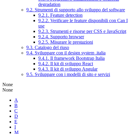
degradation
9.2. Strumenti di supporto allo sviluppo del software
9.2.1. Feature detection
9.2.2. Verificare le feature disponibili con Can I
use
9.2.3. Strumenti e risorse per CSS e JavaScript
9.2.4. Supporto browser
9.2.5. Misurare le prestazioni
9.3. Catalogo del riuso
9.4. Sviluppare con il design system .italia
9.4.1. Il framework Bootstrap Italia
9.4.2. Il kit di sviluppo React
9.4.3. Il kit di sviluppo Angular
9.5. Sviluppare con i modelli di sito e servizi
None
None
A
B
C
D
E
I
M