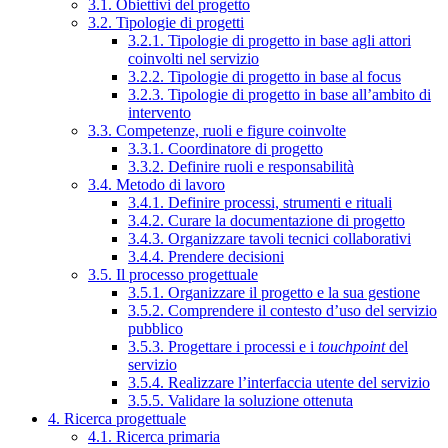
3.1. Obiettivi del progetto
3.2. Tipologie di progetti
3.2.1. Tipologie di progetto in base agli attori
coinvolti nel servizio
3.2.2. Tipologie di progetto in base al focus
3.2.3. Tipologie di progetto in base all’ambito di
intervento
3.3. Competenze, ruoli e figure coinvolte
3.3.1. Coordinatore di progetto
3.3.2. Definire ruoli e responsabilità
3.4. Metodo di lavoro
3.4.1. Definire processi, strumenti e rituali
3.4.2. Curare la documentazione di progetto
3.4.3. Organizzare tavoli tecnici collaborativi
3.4.4. Prendere decisioni
3.5. Il processo progettuale
3.5.1. Organizzare il progetto e la sua gestione
3.5.2. Comprendere il contesto d’uso del servizio
pubblico
3.5.3. Progettare i processi e i
touchpoint
del
servizio
3.5.4. Realizzare l’interfaccia utente del servizio
3.5.5. Validare la soluzione ottenuta
4. Ricerca progettuale
4.1. Ricerca primaria