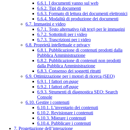
6.6.1. I documenti vanno sul web
6.6.2. Tipi di documenti
6.6.3. Formato di lettura dei documenti elettronici
6.6.4. Modalità di produzione dei documenti
6.7. Immagini e video
6.7.1. Testo alternativo (alt text) per le immagini
6.7.2. Sottotitoli per i video
6.7.3. Trascrizioni per i video
6.8. Proprietà intellettuale e privacy
6.8.1. Pubblicazione di contenuti prodotti dalla
Pubblica Amministrazione
6.8.2. Pubblicazione di contenuti non prodotti
dalla Pubblica Amministrazione
6.8.3. Consenso dei soggetti ritratti
6.9. Ottimizzazione per i motori di ricerca (SEO)
6.9.1. I fattori
on-page
6.9.2. I fattori
off-page
6.9.3. Strumenti di diagnostica SEO: Search
Console
6.10. Gestire i contenuti
6.10.1. L’inventario dei contenuti
6.10.2. Revisionare i contenuti
6.10.3. Migrare i contenuti
6.10.4. Pubblicare i contenuti
7. Progettazione dell’interazione