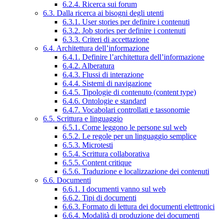
6.2.4. Ricerca sui forum
6.3. Dalla ricerca ai bisogni degli utenti
6.3.1. User stories per definire i contenuti
6.3.2. Job stories per definire i contenuti
6.3.3. Criteri di accettazione
6.4. Architettura dell’informazione
6.4.1. Definire l’architettura dell’informazione
6.4.2. Alberatura
6.4.3. Flussi di interazione
6.4.4. Sistemi di navigazione
6.4.5. Tipologie di contenuto (content type)
6.4.6. Ontologie e standard
6.4.7. Vocabolari controllati e tassonomie
6.5. Scrittura e linguaggio
6.5.1. Come leggono le persone sul web
6.5.2. Le regole per un linguaggio semplice
6.5.3. Microtesti
6.5.4. Scrittura collaborativa
6.5.5. Content critique
6.5.6. Traduzione e localizzazione dei contenuti
6.6. Documenti
6.6.1. I documenti vanno sul web
6.6.2. Tipi di documenti
6.6.3. Formato di lettura dei documenti elettronici
6.6.4. Modalità di produzione dei documenti