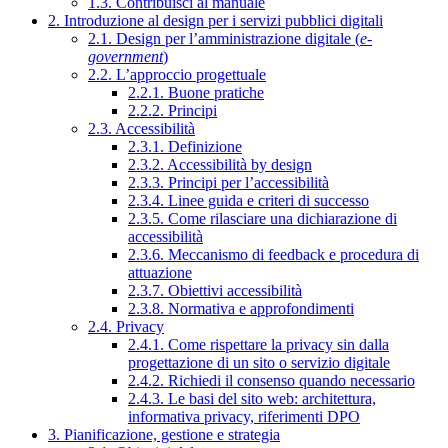
1.3. Contribuisci al manuale
2. Introduzione al design per i servizi pubblici digitali
2.1. Design per l’amministrazione digitale (
e-
government
)
2.2. L’approccio progettuale
2.2.1. Buone pratiche
2.2.2. Principi
2.3. Accessibilità
2.3.1. Definizione
2.3.2. Accessibilità by design
2.3.3. Principi per l’accessibilità
2.3.4. Linee guida e criteri di successo
2.3.5. Come rilasciare una dichiarazione di
accessibilità
2.3.6. Meccanismo di feedback e procedura di
attuazione
2.3.7. Obiettivi accessibilità
2.3.8. Normativa e approfondimenti
2.4. Privacy
2.4.1. Come rispettare la privacy sin dalla
progettazione di un sito o servizio digitale
2.4.2. Richiedi il consenso quando necessario
2.4.3. Le basi del sito web: architettura,
informativa privacy, riferimenti DPO
3. Pianificazione, gestione e strategia