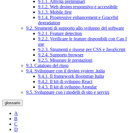
9.1.1. Attività preliminari
9.1.2. Web design responsivo e accessibile
9.1.3. Mobile first
9.1.4. Progressive enhancement e Graceful
degradation
9.2. Strumenti di supporto allo sviluppo del software
9.2.1. Feature detection
9.2.2. Verificare le feature disponibili con Can I
use
9.2.3. Strumenti e risorse per CSS e JavaScript
9.2.4. Supporto browser
9.2.5. Misurare le prestazioni
9.3. Catalogo del riuso
9.4. Sviluppare con il design system .italia
9.4.1. Il framework Bootstrap Italia
9.4.2. Il kit di sviluppo React
9.4.3. Il kit di sviluppo Angular
9.5. Sviluppare con i modelli di sito e servizi
glossario
A
B
C
D