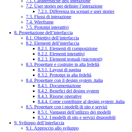
7.1. Caratteristiche dell’interazione
7.2. User stories per definire l’interazione
7.2.1. Differenza tra scenari e user stories
7.3. Flussi di interazione
7.4. Wireframe
7.5. Prototipi interattivi
8. Progettazione dell’interfaccia
8.1. Obiettivi dell’interfaccia
8.2. Elementi dell’interfaccia
8.2.1. Elementi di composizione
8.2.2. Elementi interattivi
8.2.3. Elementi testuali (microtesti)
8.3. Progettare e costruire in alta fedeltà
8.3.1. Layout di pagina
8.3.2. Prototipi in alta fedeltà
8.4. Progettare con il design system .italia
8.4.1. Documentazione
8.4.2. Benefici del design system
8.4.3. Risorse operative
8.4.4. Come contribuire al design system .italia
8.5. Progettare con i modelli di sito e servizi
8.5.1. Vantaggi dell’utilizzo dei modelli
8.5.2. I modelli di sito e servizi disponibili
9. Sviluppo dell’interfaccia
9.1. Approccio allo sviluppo