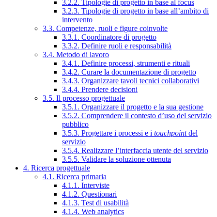
3.2.2. Tipologie di progetto in base al focus
3.2.3. Tipologie di progetto in base all’ambito di
intervento
3.3. Competenze, ruoli e figure coinvolte
3.3.1. Coordinatore di progetto
3.3.2. Definire ruoli e responsabilità
3.4. Metodo di lavoro
3.4.1. Definire processi, strumenti e rituali
3.4.2. Curare la documentazione di progetto
3.4.3. Organizzare tavoli tecnici collaborativi
3.4.4. Prendere decisioni
3.5. Il processo progettuale
3.5.1. Organizzare il progetto e la sua gestione
3.5.2. Comprendere il contesto d’uso del servizio
pubblico
3.5.3. Progettare i processi e i
touchpoint
del
servizio
3.5.4. Realizzare l’interfaccia utente del servizio
3.5.5. Validare la soluzione ottenuta
4. Ricerca progettuale
4.1. Ricerca primaria
4.1.1. Interviste
4.1.2. Questionari
4.1.3. Test di usabilità
4.1.4. Web analytics