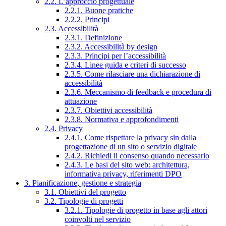
2.2. L’approccio progettuale
2.2.1. Buone pratiche
2.2.2. Principi
2.3. Accessibilità
2.3.1. Definizione
2.3.2. Accessibilità by design
2.3.3. Principi per l’accessibilità
2.3.4. Linee guida e criteri di successo
2.3.5. Come rilasciare una dichiarazione di
accessibilità
2.3.6. Meccanismo di feedback e procedura di
attuazione
2.3.7. Obiettivi accessibilità
2.3.8. Normativa e approfondimenti
2.4. Privacy
2.4.1. Come rispettare la privacy sin dalla
progettazione di un sito o servizio digitale
2.4.2. Richiedi il consenso quando necessario
2.4.3. Le basi del sito web: architettura,
informativa privacy, riferimenti DPO
3. Pianificazione, gestione e strategia
3.1. Obiettivi del progetto
3.2. Tipologie di progetti
3.2.1. Tipologie di progetto in base agli attori
coinvolti nel servizio