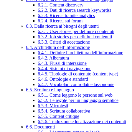
6.2.1. Content discovery
6.2.2. Dati di ricerca (search keywords)
6.2.3. Ricerca tramite analytics
6.2.4. Ricerca sui forum
6.3. Dalla ricerca ai bisogni degli utenti
6.3.1. User stories per definire i contenuti
6.3.2. Job stories per definire i contenuti
6.3.3. Criteri di accettazione
6.4. Architettura dell’informazione
6.4.1. Definire l’architettura dell’informazione
6.4.2. Alberatura
6.4.3. Flussi di interazione
6.4.4. Sistemi di navigazione
6.4.5. Tipologie di contenuto (content type)
6.4.6. Ontologie e standard
6.4.7. Vocabolari controllati e tassonomie
6.5. Scrittura e linguaggio
6.5.1. Come leggono le persone sul web
6.5.2. Le regole per un linguaggio semplice
6.5.3. Microtesti
6.5.4. Scrittura collaborativa
6.5.5. Content critique
6.5.6. Traduzione e localizzazione dei contenuti
6.6. Documenti