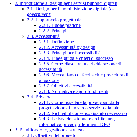
2. Introduzione al design per i servizi pubblici digitali
2.1. Design per l’amministrazione digitale (
e-
government
)
2.2. L’approccio progettuale
2.2.1. Buone pratiche
2.2.2. Principi
2.3. Accessibilità
2.3.1. Definizione
2.3.2. Accessibilità by design
2.3.3. Principi per l’accessibilità
2.3.4. Linee guida e criteri di successo
2.3.5. Come rilasciare una dichiarazione di
accessibilità
2.3.6. Meccanismo di feedback e procedura di
attuazione
2.3.7. Obiettivi accessibilità
2.3.8. Normativa e approfondimenti
2.4. Privacy
2.4.1. Come rispettare la privacy sin dalla
progettazione di un sito o servizio digitale
2.4.2. Richiedi il consenso quando necessario
2.4.3. Le basi del sito web: architettura,
informativa privacy, riferimenti DPO
3. Pianificazione, gestione e strategia
3.1. Obiettivi del progetto