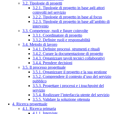
3.2. Tipologie di progetti
3.2.1. Tipologie di progetto in base agli attori
coinvolti nel servizio
3.2.2. Tipologie di progetto in base al focus
3.2.3. Tipologie di progetto in base all’ambito di
intervento
3.3. Competenze, ruoli e figure coinvolte
3.3.1. Coordinatore di progetto
3.3.2. Definire ruoli e responsabilità
3.4. Metodo di lavoro
3.4.1. Definire processi, strumenti e rituali
3.4.2. Curare la documentazione di progetto
3.4.3. Organizzare tavoli tecnici collaborativi
3.4.4. Prendere decisioni
3.5. Il processo progettuale
3.5.1. Organizzare il progetto e la sua gestione
3.5.2. Comprendere il contesto d’uso del servizio
pubblico
3.5.3. Progettare i processi e i
touchpoint
del
servizio
3.5.4. Realizzare l’interfaccia utente del servizio
3.5.5. Validare la soluzione ottenuta
4. Ricerca progettuale
4.1. Ricerca primaria
4.1.1. Interviste