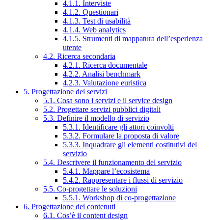
4.1.1. Interviste
4.1.2. Questionari
4.1.3. Test di usabilità
4.1.4. Web analytics
4.1.5. Strumenti di mappatura dell’esperienza
utente
4.2. Ricerca secondaria
4.2.1. Ricerca documentale
4.2.2. Analisi benchmark
4.2.3. Valutazione euristica
5. Progettazione dei servizi
5.1. Cosa sono i servizi e il service design
5.2. Progettare servizi pubblici digitali
5.3. Definire il modello di servizio
5.3.1. Identificare gli attori coinvolti
5.3.2. Formulare la proposta di valore
5.3.3. Inquadrare gli elementi costitutivi del
servizio
5.4. Descrivere il funzionamento del servizio
5.4.1. Mappare l’ecosistema
5.4.2. Rappresentare i flussi di servizio
5.5. Co-progettare le soluzioni
5.5.1. Workshop di co-progettazione
6. Progettazione dei contenuti
6.1. Cos’è il content design