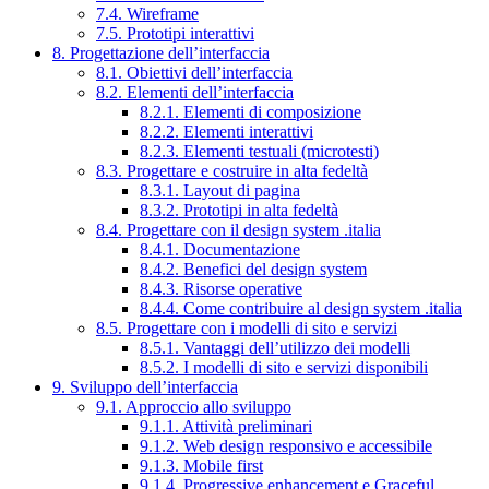
7.4. Wireframe
7.5. Prototipi interattivi
8. Progettazione dell’interfaccia
8.1. Obiettivi dell’interfaccia
8.2. Elementi dell’interfaccia
8.2.1. Elementi di composizione
8.2.2. Elementi interattivi
8.2.3. Elementi testuali (microtesti)
8.3. Progettare e costruire in alta fedeltà
8.3.1. Layout di pagina
8.3.2. Prototipi in alta fedeltà
8.4. Progettare con il design system .italia
8.4.1. Documentazione
8.4.2. Benefici del design system
8.4.3. Risorse operative
8.4.4. Come contribuire al design system .italia
8.5. Progettare con i modelli di sito e servizi
8.5.1. Vantaggi dell’utilizzo dei modelli
8.5.2. I modelli di sito e servizi disponibili
9. Sviluppo dell’interfaccia
9.1. Approccio allo sviluppo
9.1.1. Attività preliminari
9.1.2. Web design responsivo e accessibile
9.1.3. Mobile first
9.1.4. Progressive enhancement e Graceful