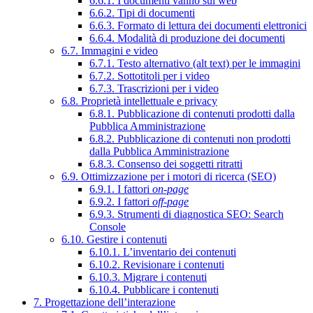
6.6.1. I documenti vanno sul web
6.6.2. Tipi di documenti
6.6.3. Formato di lettura dei documenti elettronici
6.6.4. Modalità di produzione dei documenti
6.7. Immagini e video
6.7.1. Testo alternativo (alt text) per le immagini
6.7.2. Sottotitoli per i video
6.7.3. Trascrizioni per i video
6.8. Proprietà intellettuale e privacy
6.8.1. Pubblicazione di contenuti prodotti dalla
Pubblica Amministrazione
6.8.2. Pubblicazione di contenuti non prodotti
dalla Pubblica Amministrazione
6.8.3. Consenso dei soggetti ritratti
6.9. Ottimizzazione per i motori di ricerca (SEO)
6.9.1. I fattori
on-page
6.9.2. I fattori
off-page
6.9.3. Strumenti di diagnostica SEO: Search
Console
6.10. Gestire i contenuti
6.10.1. L’inventario dei contenuti
6.10.2. Revisionare i contenuti
6.10.3. Migrare i contenuti
6.10.4. Pubblicare i contenuti
7. Progettazione dell’interazione