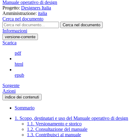
Manuale operativo di design
Progetto:
Designers Italia
Amministrazione:
italia
Cerca nel documento
Cerca nel documento
Informazioni
versione-corrente
Scarica
pdf
html
epub
Sorgente
Azioni
indice dei contenuti
Sommario
1. Scopo, destinatari e uso del Manuale operativo di design
1.1. Versionamento e storico
1.2. Consultazione del manuale
1.3. Contribuisci al manuale