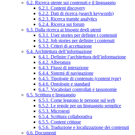
6.2. Ricerca utente sui contenuti e il linguaggio
6.2.1. Content discovery
6.2.2. Dati di ricerca (search keywords)
6.2.3. Ricerca tramite analytics
6.2.4. Ricerca sui forum
6.3. Dalla ricerca ai bisogni degli utenti
6.3.1. User stories per definire i contenuti
6.3.2. Job stories per definire i contenuti
6.3.3. Criteri di accettazione
6.4. Architettura dell’informazione
6.4.1. Definire l’architettura dell’informazione
6.4.2. Alberatura
6.4.3. Flussi di interazione
6.4.4. Sistemi di navigazione
6.4.5. Tipologie di contenuto (content type)
6.4.6. Ontologie e standard
6.4.7. Vocabolari controllati e tassonomie
6.5. Scrittura e linguaggio
6.5.1. Come leggono le persone sul web
6.5.2. Le regole per un linguaggio semplice
6.5.3. Microtesti
6.5.4. Scrittura collaborativa
6.5.5. Content critique
6.5.6. Traduzione e localizzazione dei contenuti
6.6. Documenti