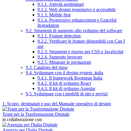
9.1.1. Attività preliminari
9.1.2. Web design responsivo e accessibile
9.1.3. Mobile first
9.1.4. Progressive enhancement e Graceful
degradation
9.2. Strumenti di supporto allo sviluppo del software
9.2.1. Feature detection
9.2.2. Verificare le feature disponibili con Can I
use
9.2.3. Strumenti e risorse per CSS e JavaScript
9.2.4. Supporto browser
9.2.5. Misurare le prestazioni
9.3. Catalogo del riuso
9.4. Sviluppare con il design system .italia
9.4.1. Il framework Bootstrap Italia
9.4.2. Il kit di sviluppo React
9.4.3. Il kit di sviluppo Angular
9.5. Sviluppare con i modelli di sito e servizi
1. Scopo, destinatari e uso del Manuale operativo di design
Team per la Trasformazione Digitale
in collaborazione con
Agenzia per l'Italia Digitale