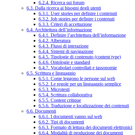
6.2.4. Ricerca sui forum
6.3. Dalla ricerca ai bisogni degli utenti
6.3.1. User stories per definire i contenuti
6.3.2. Job stories per definire i contenuti
6.3.3. Criteri di accettazione
6.4. Architettura dell’informazione
6.4.1. Definire l’architettura dell’informazione
6.4.2. Alberatura
6.4.3. Flussi di interazione
6.4.4. Sistemi di navigazione
6.4.5. Tipologie di contenuto (content type)
6.4.6. Ontologie e standard
6.4.7. Vocabolari controllati e tassonomie
6.5. Scrittura e linguaggio
6.5.1. Come leggono le persone sul web
6.5.2. Le regole per un linguaggio semplice
6.5.3. Microtesti
6.5.4. Scrittura collaborativa
6.5.5. Content critique
6.5.6. Traduzione e localizzazione dei contenuti
6.6. Documenti
6.6.1. I documenti vanno sul web
6.6.2. Tipi di documenti
6.6.3. Formato di lettura dei documenti elettronici
6.6.4. Modalità di produzione dei documenti