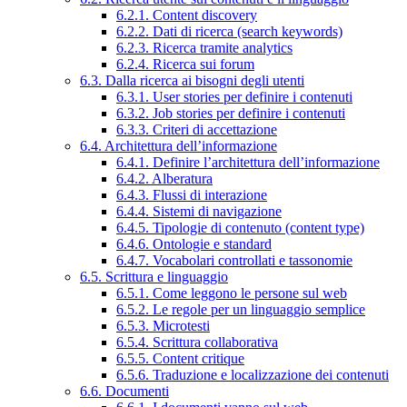
6.2.1. Content discovery
6.2.2. Dati di ricerca (search keywords)
6.2.3. Ricerca tramite analytics
6.2.4. Ricerca sui forum
6.3. Dalla ricerca ai bisogni degli utenti
6.3.1. User stories per definire i contenuti
6.3.2. Job stories per definire i contenuti
6.3.3. Criteri di accettazione
6.4. Architettura dell’informazione
6.4.1. Definire l’architettura dell’informazione
6.4.2. Alberatura
6.4.3. Flussi di interazione
6.4.4. Sistemi di navigazione
6.4.5. Tipologie di contenuto (content type)
6.4.6. Ontologie e standard
6.4.7. Vocabolari controllati e tassonomie
6.5. Scrittura e linguaggio
6.5.1. Come leggono le persone sul web
6.5.2. Le regole per un linguaggio semplice
6.5.3. Microtesti
6.5.4. Scrittura collaborativa
6.5.5. Content critique
6.5.6. Traduzione e localizzazione dei contenuti
6.6. Documenti