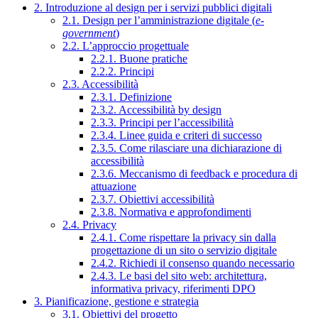
2. Introduzione al design per i servizi pubblici digitali
2.1. Design per l’amministrazione digitale (
e-
government
)
2.2. L’approccio progettuale
2.2.1. Buone pratiche
2.2.2. Principi
2.3. Accessibilità
2.3.1. Definizione
2.3.2. Accessibilità by design
2.3.3. Principi per l’accessibilità
2.3.4. Linee guida e criteri di successo
2.3.5. Come rilasciare una dichiarazione di
accessibilità
2.3.6. Meccanismo di feedback e procedura di
attuazione
2.3.7. Obiettivi accessibilità
2.3.8. Normativa e approfondimenti
2.4. Privacy
2.4.1. Come rispettare la privacy sin dalla
progettazione di un sito o servizio digitale
2.4.2. Richiedi il consenso quando necessario
2.4.3. Le basi del sito web: architettura,
informativa privacy, riferimenti DPO
3. Pianificazione, gestione e strategia
3.1. Obiettivi del progetto