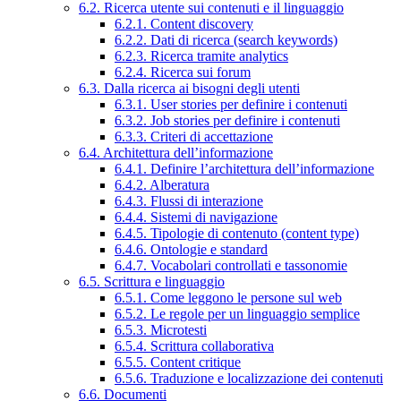
6.2. Ricerca utente sui contenuti e il linguaggio
6.2.1. Content discovery
6.2.2. Dati di ricerca (search keywords)
6.2.3. Ricerca tramite analytics
6.2.4. Ricerca sui forum
6.3. Dalla ricerca ai bisogni degli utenti
6.3.1. User stories per definire i contenuti
6.3.2. Job stories per definire i contenuti
6.3.3. Criteri di accettazione
6.4. Architettura dell’informazione
6.4.1. Definire l’architettura dell’informazione
6.4.2. Alberatura
6.4.3. Flussi di interazione
6.4.4. Sistemi di navigazione
6.4.5. Tipologie di contenuto (content type)
6.4.6. Ontologie e standard
6.4.7. Vocabolari controllati e tassonomie
6.5. Scrittura e linguaggio
6.5.1. Come leggono le persone sul web
6.5.2. Le regole per un linguaggio semplice
6.5.3. Microtesti
6.5.4. Scrittura collaborativa
6.5.5. Content critique
6.5.6. Traduzione e localizzazione dei contenuti
6.6. Documenti