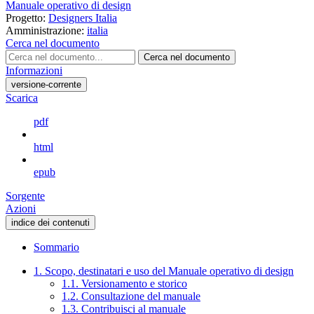
Manuale operativo di design
Progetto:
Designers Italia
Amministrazione:
italia
Cerca nel documento
Cerca nel documento
Informazioni
versione-corrente
Scarica
pdf
html
epub
Sorgente
Azioni
indice dei contenuti
Sommario
1. Scopo, destinatari e uso del Manuale operativo di design
1.1. Versionamento e storico
1.2. Consultazione del manuale
1.3. Contribuisci al manuale