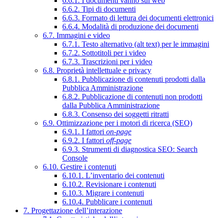
6.6.1. I documenti vanno sul web
6.6.2. Tipi di documenti
6.6.3. Formato di lettura dei documenti elettronici
6.6.4. Modalità di produzione dei documenti
6.7. Immagini e video
6.7.1. Testo alternativo (alt text) per le immagini
6.7.2. Sottotitoli per i video
6.7.3. Trascrizioni per i video
6.8. Proprietà intellettuale e privacy
6.8.1. Pubblicazione di contenuti prodotti dalla
Pubblica Amministrazione
6.8.2. Pubblicazione di contenuti non prodotti
dalla Pubblica Amministrazione
6.8.3. Consenso dei soggetti ritratti
6.9. Ottimizzazione per i motori di ricerca (SEO)
6.9.1. I fattori
on-page
6.9.2. I fattori
off-page
6.9.3. Strumenti di diagnostica SEO: Search
Console
6.10. Gestire i contenuti
6.10.1. L’inventario dei contenuti
6.10.2. Revisionare i contenuti
6.10.3. Migrare i contenuti
6.10.4. Pubblicare i contenuti
7. Progettazione dell’interazione