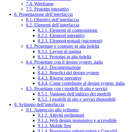
7.4. Wireframe
7.5. Prototipi interattivi
8. Progettazione dell’interfaccia
8.1. Obiettivi dell’interfaccia
8.2. Elementi dell’interfaccia
8.2.1. Elementi di composizione
8.2.2. Elementi interattivi
8.2.3. Elementi testuali (microtesti)
8.3. Progettare e costruire in alta fedeltà
8.3.1. Layout di pagina
8.3.2. Prototipi in alta fedeltà
8.4. Progettare con il design system .italia
8.4.1. Documentazione
8.4.2. Benefici del design system
8.4.3. Risorse operative
8.4.4. Come contribuire al design system .italia
8.5. Progettare con i modelli di sito e servizi
8.5.1. Vantaggi dell’utilizzo dei modelli
8.5.2. I modelli di sito e servizi disponibili
9. Sviluppo dell’interfaccia
9.1. Approccio allo sviluppo
9.1.1. Attività preliminari
9.1.2. Web design responsivo e accessibile
9.1.3. Mobile first
9.1.4. Progressive enhancement e Graceful