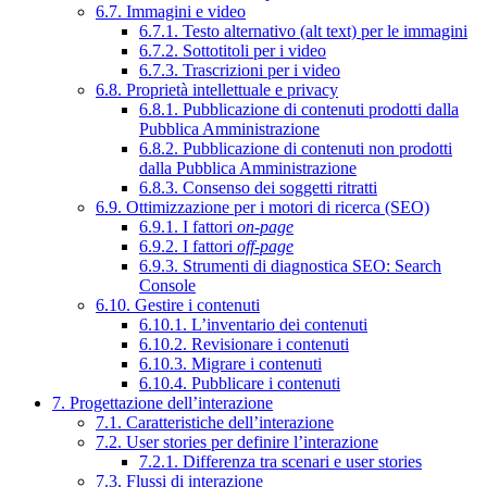
6.7. Immagini e video
6.7.1. Testo alternativo (alt text) per le immagini
6.7.2. Sottotitoli per i video
6.7.3. Trascrizioni per i video
6.8. Proprietà intellettuale e privacy
6.8.1. Pubblicazione di contenuti prodotti dalla
Pubblica Amministrazione
6.8.2. Pubblicazione di contenuti non prodotti
dalla Pubblica Amministrazione
6.8.3. Consenso dei soggetti ritratti
6.9. Ottimizzazione per i motori di ricerca (SEO)
6.9.1. I fattori
on-page
6.9.2. I fattori
off-page
6.9.3. Strumenti di diagnostica SEO: Search
Console
6.10. Gestire i contenuti
6.10.1. L’inventario dei contenuti
6.10.2. Revisionare i contenuti
6.10.3. Migrare i contenuti
6.10.4. Pubblicare i contenuti
7. Progettazione dell’interazione
7.1. Caratteristiche dell’interazione
7.2. User stories per definire l’interazione
7.2.1. Differenza tra scenari e user stories
7.3. Flussi di interazione