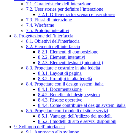
7.1. Caratteristiche dell’interazione
7.2. User stories per definire l’interazione
7.2.1. Differenza tra scenari e user stories
7.3. Flussi di interazione
7.4. Wireframe
7.5. Prototipi interattivi
8. Progettazione dell’interfaccia
8.1. Obiettivi dell’interfaccia
8.2. Elementi dell’interfaccia
8.2.1. Elementi di composizione
8.2.2. Elementi interattivi
8.2.3. Elementi testuali (microtesti)
8.3. Progettare e costruire in alta fedeltà
8.3.1. Layout di pagina
8.3.2. Prototipi in alta fedeltà
8.4. Progettare con il design system .italia
8.4.1. Documentazione
8.4.2. Benefici del design system
8.4.3. Risorse operative
8.4.4. Come contribuire al design system .italia
8.5. Progettare con i modelli di sito e servizi
8.5.1. Vantaggi dell’utilizzo dei modelli
8.5.2. I modelli di sito e servizi disponibili
9. Sviluppo dell’interfaccia
9.1. Approccio allo sviluppo