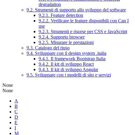
degradation
9.2. Strumenti di supporto allo sviluppo del software
9.2.1. Feature detection
9.2.2. Verificare le feature disponibili con Can I
use
9.2.3. Strumenti e risorse per CSS e JavaScript
9.2.4. Supporto browser
9.2.5. Misurare le prestazioni
9.3. Catalogo del riuso
9.4. Sviluppare con il design system .italia
9.4.1. Il framework Bootstrap Italia
9.4.2. Il kit di sviluppo React
9.4.3. Il kit di sviluppo Angular
9.5. Sviluppare con i modelli di sito e servizi
None
None
A
B
C
D
E
I
M