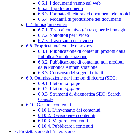
6.6.1. I documenti vanno sul web
6.6.2. Tipi di documenti
6.6.3. Formato di lettura dei documenti elettronici
6.6.4. Modalità di produzione dei documenti
6.7. Immagini e video
6.7.1. Testo alternativo (alt text) per le immagini
6.7.2. Sottotitoli per i video
6.7.3. Trascrizioni per i video
6.8. Proprietà intellettuale e privacy
6.8.1. Pubblicazione di contenuti prodotti dalla
Pubblica Amministrazione
6.8.2. Pubblicazione di contenuti non prodotti
dalla Pubblica Amministrazione
6.8.3. Consenso dei soggetti ritratti
6.9. Ottimizzazione per i motori di ricerca (SEO)
6.9.1. I fattori
on-page
6.9.2. I fattori
off-page
6.9.3. Strumenti di diagnostica SEO: Search
Console
6.10. Gestire i contenuti
6.10.1. L’inventario dei contenuti
6.10.2. Revisionare i contenuti
6.10.3. Migrare i contenuti
6.10.4. Pubblicare i contenuti
7. Progettazione dell’interazione