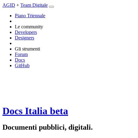
AGID
+
Team Digitale
Piano Triennale
Le community
Developers
Designers
Gli strumenti
Forum
Docs
GitHub
Docs Italia
beta
Documenti pubblici, digitali.