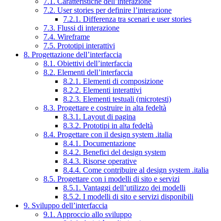
7.1. Caratteristiche dell’interazione
7.2. User stories per definire l’interazione
7.2.1. Differenza tra scenari e user stories
7.3. Flussi di interazione
7.4. Wireframe
7.5. Prototipi interattivi
8. Progettazione dell’interfaccia
8.1. Obiettivi dell’interfaccia
8.2. Elementi dell’interfaccia
8.2.1. Elementi di composizione
8.2.2. Elementi interattivi
8.2.3. Elementi testuali (microtesti)
8.3. Progettare e costruire in alta fedeltà
8.3.1. Layout di pagina
8.3.2. Prototipi in alta fedeltà
8.4. Progettare con il design system .italia
8.4.1. Documentazione
8.4.2. Benefici del design system
8.4.3. Risorse operative
8.4.4. Come contribuire al design system .italia
8.5. Progettare con i modelli di sito e servizi
8.5.1. Vantaggi dell’utilizzo dei modelli
8.5.2. I modelli di sito e servizi disponibili
9. Sviluppo dell’interfaccia
9.1. Approccio allo sviluppo