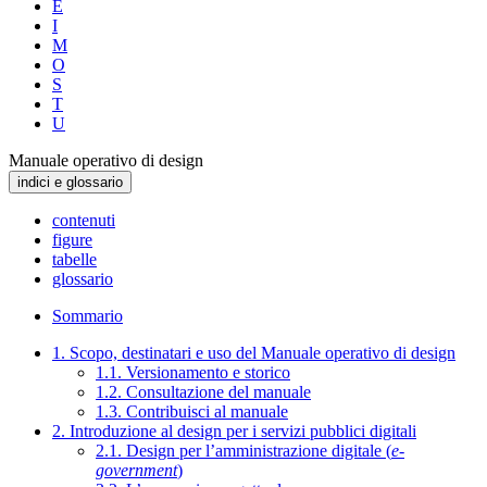
E
I
M
O
S
T
U
Manuale operativo di design
indici e glossario
contenuti
figure
tabelle
glossario
Sommario
1. Scopo, destinatari e uso del Manuale operativo di design
1.1. Versionamento e storico
1.2. Consultazione del manuale
1.3. Contribuisci al manuale
2. Introduzione al design per i servizi pubblici digitali
2.1. Design per l’amministrazione digitale (
e-
government
)