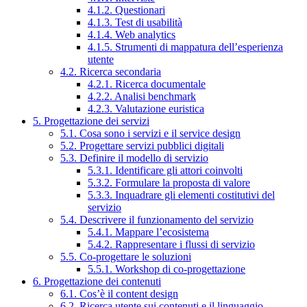
4.1.2. Questionari
4.1.3. Test di usabilità
4.1.4. Web analytics
4.1.5. Strumenti di mappatura dell’esperienza
utente
4.2. Ricerca secondaria
4.2.1. Ricerca documentale
4.2.2. Analisi benchmark
4.2.3. Valutazione euristica
5. Progettazione dei servizi
5.1. Cosa sono i servizi e il service design
5.2. Progettare servizi pubblici digitali
5.3. Definire il modello di servizio
5.3.1. Identificare gli attori coinvolti
5.3.2. Formulare la proposta di valore
5.3.3. Inquadrare gli elementi costitutivi del
servizio
5.4. Descrivere il funzionamento del servizio
5.4.1. Mappare l’ecosistema
5.4.2. Rappresentare i flussi di servizio
5.5. Co-progettare le soluzioni
5.5.1. Workshop di co-progettazione
6. Progettazione dei contenuti
6.1. Cos’è il content design
6.2. Ricerca utente sui contenuti e il linguaggio