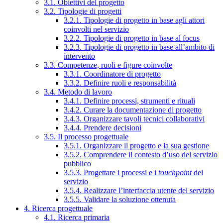
3.1. Obiettivi del progetto
3.2. Tipologie di progetti
3.2.1. Tipologie di progetto in base agli attori
coinvolti nel servizio
3.2.2. Tipologie di progetto in base al focus
3.2.3. Tipologie di progetto in base all’ambito di
intervento
3.3. Competenze, ruoli e figure coinvolte
3.3.1. Coordinatore di progetto
3.3.2. Definire ruoli e responsabilità
3.4. Metodo di lavoro
3.4.1. Definire processi, strumenti e rituali
3.4.2. Curare la documentazione di progetto
3.4.3. Organizzare tavoli tecnici collaborativi
3.4.4. Prendere decisioni
3.5. Il processo progettuale
3.5.1. Organizzare il progetto e la sua gestione
3.5.2. Comprendere il contesto d’uso del servizio
pubblico
3.5.3. Progettare i processi e i
touchpoint
del
servizio
3.5.4. Realizzare l’interfaccia utente del servizio
3.5.5. Validare la soluzione ottenuta
4. Ricerca progettuale
4.1. Ricerca primaria