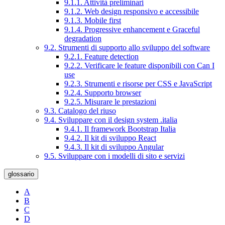
9.1.1. Attività preliminari
9.1.2. Web design responsivo e accessibile
9.1.3. Mobile first
9.1.4. Progressive enhancement e Graceful
degradation
9.2. Strumenti di supporto allo sviluppo del software
9.2.1. Feature detection
9.2.2. Verificare le feature disponibili con Can I
use
9.2.3. Strumenti e risorse per CSS e JavaScript
9.2.4. Supporto browser
9.2.5. Misurare le prestazioni
9.3. Catalogo del riuso
9.4. Sviluppare con il design system .italia
9.4.1. Il framework Bootstrap Italia
9.4.2. Il kit di sviluppo React
9.4.3. Il kit di sviluppo Angular
9.5. Sviluppare con i modelli di sito e servizi
glossario
A
B
C
D