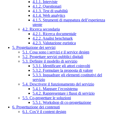
4.1.1. Interviste
4.1.2. Questionari
4.1.3. Test di usabilità
4.1.4. Web analytics
4.1.5. Strumenti di mappatura dell’esperienza
utente
4.2. Ricerca secondaria
4.2.1. Ricerca documentale
4.2.2. Analisi benchmark
4.2.3. Valutazione euristica
5. Progettazione dei servizi
5.1. Cosa sono i servizi e il service design
5.2. Progettare servizi pubblici digitali
5.3. Definire il modello di servizio
5.3.1. Identificare gli attori coinvolti
5.3.2. Formulare la proposta di valore
5.3.3. Inquadrare gli elementi costitutivi del
servizio
5.4. Descrivere il funzionamento del servizio
5.4.1. Mappare l’ecosistema
5.4.2. Rappresentare i flussi di servizio
5.5. Co-progettare le soluzioni
5.5.1. Workshop di co-progettazione
6. Progettazione dei contenuti
6.1. Cos’è il content design