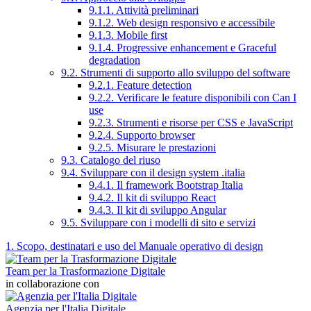
9.1.1. Attività preliminari
9.1.2. Web design responsivo e accessibile
9.1.3. Mobile first
9.1.4. Progressive enhancement e Graceful
degradation
9.2. Strumenti di supporto allo sviluppo del software
9.2.1. Feature detection
9.2.2. Verificare le feature disponibili con Can I
use
9.2.3. Strumenti e risorse per CSS e JavaScript
9.2.4. Supporto browser
9.2.5. Misurare le prestazioni
9.3. Catalogo del riuso
9.4. Sviluppare con il design system .italia
9.4.1. Il framework Bootstrap Italia
9.4.2. Il kit di sviluppo React
9.4.3. Il kit di sviluppo Angular
9.5. Sviluppare con i modelli di sito e servizi
1. Scopo, destinatari e uso del Manuale operativo di design
Team per la Trasformazione Digitale
in collaborazione con
Agenzia per l'Italia Digitale