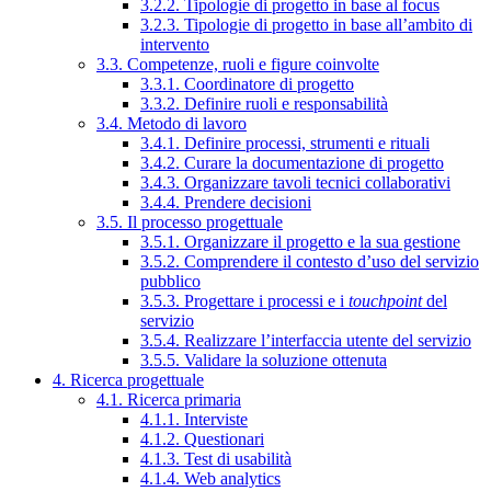
3.2.2. Tipologie di progetto in base al focus
3.2.3. Tipologie di progetto in base all’ambito di
intervento
3.3. Competenze, ruoli e figure coinvolte
3.3.1. Coordinatore di progetto
3.3.2. Definire ruoli e responsabilità
3.4. Metodo di lavoro
3.4.1. Definire processi, strumenti e rituali
3.4.2. Curare la documentazione di progetto
3.4.3. Organizzare tavoli tecnici collaborativi
3.4.4. Prendere decisioni
3.5. Il processo progettuale
3.5.1. Organizzare il progetto e la sua gestione
3.5.2. Comprendere il contesto d’uso del servizio
pubblico
3.5.3. Progettare i processi e i
touchpoint
del
servizio
3.5.4. Realizzare l’interfaccia utente del servizio
3.5.5. Validare la soluzione ottenuta
4. Ricerca progettuale
4.1. Ricerca primaria
4.1.1. Interviste
4.1.2. Questionari
4.1.3. Test di usabilità
4.1.4. Web analytics