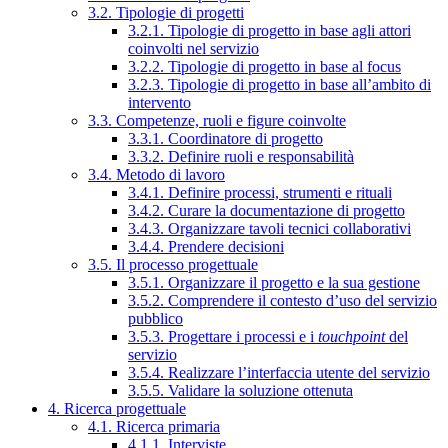
3.2. Tipologie di progetti
3.2.1. Tipologie di progetto in base agli attori
coinvolti nel servizio
3.2.2. Tipologie di progetto in base al focus
3.2.3. Tipologie di progetto in base all’ambito di
intervento
3.3. Competenze, ruoli e figure coinvolte
3.3.1. Coordinatore di progetto
3.3.2. Definire ruoli e responsabilità
3.4. Metodo di lavoro
3.4.1. Definire processi, strumenti e rituali
3.4.2. Curare la documentazione di progetto
3.4.3. Organizzare tavoli tecnici collaborativi
3.4.4. Prendere decisioni
3.5. Il processo progettuale
3.5.1. Organizzare il progetto e la sua gestione
3.5.2. Comprendere il contesto d’uso del servizio
pubblico
3.5.3. Progettare i processi e i
touchpoint
del
servizio
3.5.4. Realizzare l’interfaccia utente del servizio
3.5.5. Validare la soluzione ottenuta
4. Ricerca progettuale
4.1. Ricerca primaria
4.1.1. Interviste