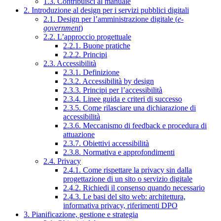
1.3. Contribuisci al manuale
2. Introduzione al design per i servizi pubblici digitali
2.1. Design per l’amministrazione digitale (
e-
government
)
2.2. L’approccio progettuale
2.2.1. Buone pratiche
2.2.2. Principi
2.3. Accessibilità
2.3.1. Definizione
2.3.2. Accessibilità by design
2.3.3. Principi per l’accessibilità
2.3.4. Linee guida e criteri di successo
2.3.5. Come rilasciare una dichiarazione di
accessibilità
2.3.6. Meccanismo di feedback e procedura di
attuazione
2.3.7. Obiettivi accessibilità
2.3.8. Normativa e approfondimenti
2.4. Privacy
2.4.1. Come rispettare la privacy sin dalla
progettazione di un sito o servizio digitale
2.4.2. Richiedi il consenso quando necessario
2.4.3. Le basi del sito web: architettura,
informativa privacy, riferimenti DPO
3. Pianificazione, gestione e strategia