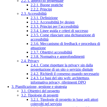
2.2. L’approccio progettuale
2.2.1. Buone pratiche
2.2.2. Principi
2.3. Accessibilità
2.3.1. Definizione
2.3.2. Accessibilità by design
2.3.3. Principi per l’accessibilità
2.3.4. Linee guida e criteri di successo
2.3.5. Come rilasciare una dichiarazione di
accessibilità
2.3.6. Meccanismo di feedback e procedura di
attuazione
2.3.7. Obiettivi accessibilità
2.3.8. Normativa e approfondimenti
2.4. Privacy
2.4.1. Come rispettare la privacy sin dalla
progettazione di un sito o servizio digitale
2.4.2. Richiedi il consenso quando necessario
2.4.3. Le basi del sito web: architettura,
informativa privacy, riferimenti DPO
3. Pianificazione, gestione e strategia
3.1. Obiettivi del progetto
3.2. Tipologie di progetti
3.2.1. Tipologie di progetto in base agli attori
coinvolti nel servizio