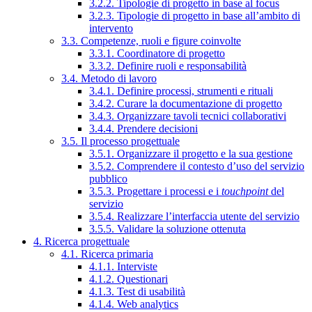
3.2.2. Tipologie di progetto in base al focus
3.2.3. Tipologie di progetto in base all’ambito di
intervento
3.3. Competenze, ruoli e figure coinvolte
3.3.1. Coordinatore di progetto
3.3.2. Definire ruoli e responsabilità
3.4. Metodo di lavoro
3.4.1. Definire processi, strumenti e rituali
3.4.2. Curare la documentazione di progetto
3.4.3. Organizzare tavoli tecnici collaborativi
3.4.4. Prendere decisioni
3.5. Il processo progettuale
3.5.1. Organizzare il progetto e la sua gestione
3.5.2. Comprendere il contesto d’uso del servizio
pubblico
3.5.3. Progettare i processi e i
touchpoint
del
servizio
3.5.4. Realizzare l’interfaccia utente del servizio
3.5.5. Validare la soluzione ottenuta
4. Ricerca progettuale
4.1. Ricerca primaria
4.1.1. Interviste
4.1.2. Questionari
4.1.3. Test di usabilità
4.1.4. Web analytics