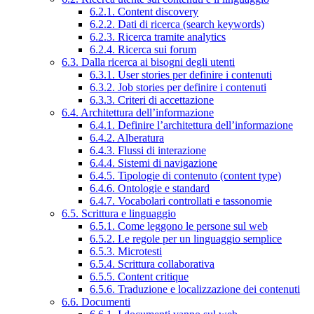
6.2.1. Content discovery
6.2.2. Dati di ricerca (search keywords)
6.2.3. Ricerca tramite analytics
6.2.4. Ricerca sui forum
6.3. Dalla ricerca ai bisogni degli utenti
6.3.1. User stories per definire i contenuti
6.3.2. Job stories per definire i contenuti
6.3.3. Criteri di accettazione
6.4. Architettura dell’informazione
6.4.1. Definire l’architettura dell’informazione
6.4.2. Alberatura
6.4.3. Flussi di interazione
6.4.4. Sistemi di navigazione
6.4.5. Tipologie di contenuto (content type)
6.4.6. Ontologie e standard
6.4.7. Vocabolari controllati e tassonomie
6.5. Scrittura e linguaggio
6.5.1. Come leggono le persone sul web
6.5.2. Le regole per un linguaggio semplice
6.5.3. Microtesti
6.5.4. Scrittura collaborativa
6.5.5. Content critique
6.5.6. Traduzione e localizzazione dei contenuti
6.6. Documenti