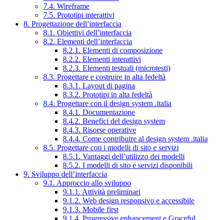
7.4. Wireframe
7.5. Prototipi interattivi
8. Progettazione dell’interfaccia
8.1. Obiettivi dell’interfaccia
8.2. Elementi dell’interfaccia
8.2.1. Elementi di composizione
8.2.2. Elementi interattivi
8.2.3. Elementi testuali (microtesti)
8.3. Progettare e costruire in alta fedeltà
8.3.1. Layout di pagina
8.3.2. Prototipi in alta fedeltà
8.4. Progettare con il design system .italia
8.4.1. Documentazione
8.4.2. Benefici del design system
8.4.3. Risorse operative
8.4.4. Come contribuire al design system .italia
8.5. Progettare con i modelli di sito e servizi
8.5.1. Vantaggi dell’utilizzo dei modelli
8.5.2. I modelli di sito e servizi disponibili
9. Sviluppo dell’interfaccia
9.1. Approccio allo sviluppo
9.1.1. Attività preliminari
9.1.2. Web design responsivo e accessibile
9.1.3. Mobile first
9.1.4. Progressive enhancement e Graceful