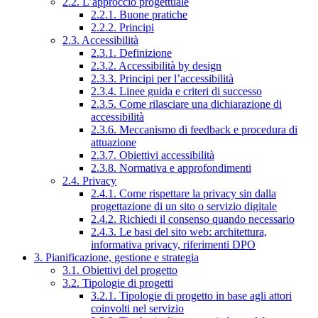
2.2. L’approccio progettuale
2.2.1. Buone pratiche
2.2.2. Principi
2.3. Accessibilità
2.3.1. Definizione
2.3.2. Accessibilità by design
2.3.3. Principi per l’accessibilità
2.3.4. Linee guida e criteri di successo
2.3.5. Come rilasciare una dichiarazione di
accessibilità
2.3.6. Meccanismo di feedback e procedura di
attuazione
2.3.7. Obiettivi accessibilità
2.3.8. Normativa e approfondimenti
2.4. Privacy
2.4.1. Come rispettare la privacy sin dalla
progettazione di un sito o servizio digitale
2.4.2. Richiedi il consenso quando necessario
2.4.3. Le basi del sito web: architettura,
informativa privacy, riferimenti DPO
3. Pianificazione, gestione e strategia
3.1. Obiettivi del progetto
3.2. Tipologie di progetti
3.2.1. Tipologie di progetto in base agli attori
coinvolti nel servizio