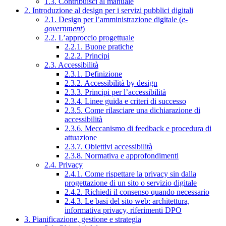
1.3. Contribuisci al manuale
2. Introduzione al design per i servizi pubblici digitali
2.1. Design per l’amministrazione digitale (
e-
government
)
2.2. L’approccio progettuale
2.2.1. Buone pratiche
2.2.2. Principi
2.3. Accessibilità
2.3.1. Definizione
2.3.2. Accessibilità by design
2.3.3. Principi per l’accessibilità
2.3.4. Linee guida e criteri di successo
2.3.5. Come rilasciare una dichiarazione di
accessibilità
2.3.6. Meccanismo di feedback e procedura di
attuazione
2.3.7. Obiettivi accessibilità
2.3.8. Normativa e approfondimenti
2.4. Privacy
2.4.1. Come rispettare la privacy sin dalla
progettazione di un sito o servizio digitale
2.4.2. Richiedi il consenso quando necessario
2.4.3. Le basi del sito web: architettura,
informativa privacy, riferimenti DPO
3. Pianificazione, gestione e strategia