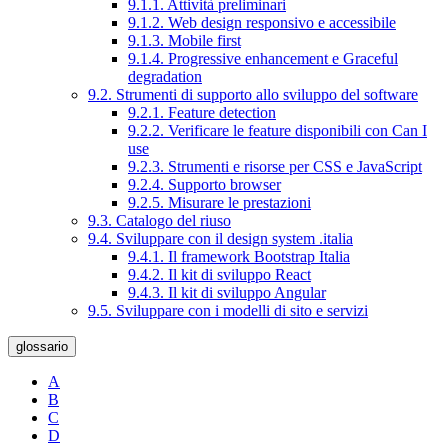
9.1.1. Attività preliminari
9.1.2. Web design responsivo e accessibile
9.1.3. Mobile first
9.1.4. Progressive enhancement e Graceful
degradation
9.2. Strumenti di supporto allo sviluppo del software
9.2.1. Feature detection
9.2.2. Verificare le feature disponibili con Can I
use
9.2.3. Strumenti e risorse per CSS e JavaScript
9.2.4. Supporto browser
9.2.5. Misurare le prestazioni
9.3. Catalogo del riuso
9.4. Sviluppare con il design system .italia
9.4.1. Il framework Bootstrap Italia
9.4.2. Il kit di sviluppo React
9.4.3. Il kit di sviluppo Angular
9.5. Sviluppare con i modelli di sito e servizi
glossario
A
B
C
D