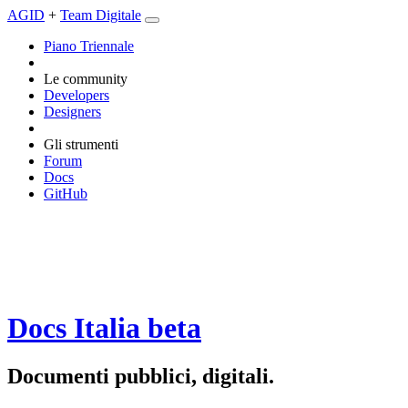
AGID
+
Team Digitale
Piano Triennale
Le community
Developers
Designers
Gli strumenti
Forum
Docs
GitHub
Docs Italia
beta
Documenti pubblici, digitali.