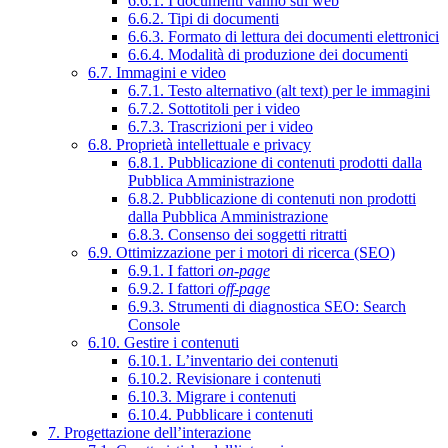
6.6.1. I documenti vanno sul web
6.6.2. Tipi di documenti
6.6.3. Formato di lettura dei documenti elettronici
6.6.4. Modalità di produzione dei documenti
6.7. Immagini e video
6.7.1. Testo alternativo (alt text) per le immagini
6.7.2. Sottotitoli per i video
6.7.3. Trascrizioni per i video
6.8. Proprietà intellettuale e privacy
6.8.1. Pubblicazione di contenuti prodotti dalla
Pubblica Amministrazione
6.8.2. Pubblicazione di contenuti non prodotti
dalla Pubblica Amministrazione
6.8.3. Consenso dei soggetti ritratti
6.9. Ottimizzazione per i motori di ricerca (SEO)
6.9.1. I fattori
on-page
6.9.2. I fattori
off-page
6.9.3. Strumenti di diagnostica SEO: Search
Console
6.10. Gestire i contenuti
6.10.1. L’inventario dei contenuti
6.10.2. Revisionare i contenuti
6.10.3. Migrare i contenuti
6.10.4. Pubblicare i contenuti
7. Progettazione dell’interazione