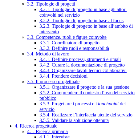
3.2. Tipologie di progetti
3.2.1. Tipologie di progetto in base agli attori
coinvolti nel servizio
3.2.2. Tipologie di progetto in base al focus
3.2.3. Tipologie di progetto in base all’ambito di
intervento
3.3. Competenze, ruoli e figure coinvolte
3.3.1. Coordinatore di progetto
3.3.2. Definire ruoli e responsabilità
3.4. Metodo di lavoro
3.4.1. Definire processi, strumenti e rituali
3.4.2. Curare la documentazione di progetto
3.4.3. Organizzare tavoli tecnici collaborativi
3.4.4. Prendere decisioni
3.5. Il processo progettuale
3.5.1. Organizzare il progetto e la sua gestione
3.5.2. Comprendere il contesto d’uso del servizio
pubblico
3.5.3. Progettare i processi e i
touchpoint
del
servizio
3.5.4. Realizzare l’interfaccia utente del servizio
3.5.5. Validare la soluzione ottenuta
4. Ricerca progettuale
4.1. Ricerca primaria
4.1.1. Interviste