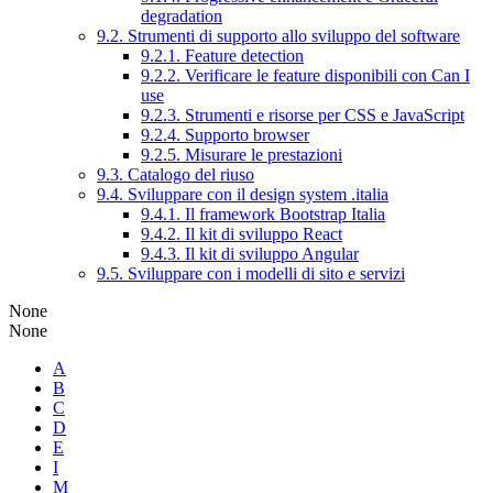
degradation
9.2. Strumenti di supporto allo sviluppo del software
9.2.1. Feature detection
9.2.2. Verificare le feature disponibili con Can I
use
9.2.3. Strumenti e risorse per CSS e JavaScript
9.2.4. Supporto browser
9.2.5. Misurare le prestazioni
9.3. Catalogo del riuso
9.4. Sviluppare con il design system .italia
9.4.1. Il framework Bootstrap Italia
9.4.2. Il kit di sviluppo React
9.4.3. Il kit di sviluppo Angular
9.5. Sviluppare con i modelli di sito e servizi
None
None
A
B
C
D
E
I
M