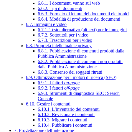
6.6.1. I documenti vanno sul web
6.6.2. Tipi di documenti
6.6.3. Formato di lettura dei documenti elettronici
6.6.4. Modalità di produzione dei documenti
6.7. Immagini e video
6.7.1. Testo alternativo (alt text) per le immagini
6.7.2. Sottotitoli per i video
6.7.3. Trascrizioni per i video
6.8. Proprietà intellettuale e privacy
6.8.1. Pubblicazione di contenuti prodotti dalla
Pubblica Amministrazione
6.8.2. Pubblicazione di contenuti non prodotti
dalla Pubblica Amministrazione
6.8.3. Consenso dei soggetti ritratti
6.9. Ottimizzazione per i motori di ricerca (SEO)
6.9.1. I fattori
on-page
6.9.2. I fattori
off-page
6.9.3. Strumenti di diagnostica SEO: Search
Console
6.10. Gestire i contenuti
6.10.1. L’inventario dei contenuti
6.10.2. Revisionare i contenuti
6.10.3. Migrare i contenuti
6.10.4. Pubblicare i contenuti
7. Progettazione dell’interazione