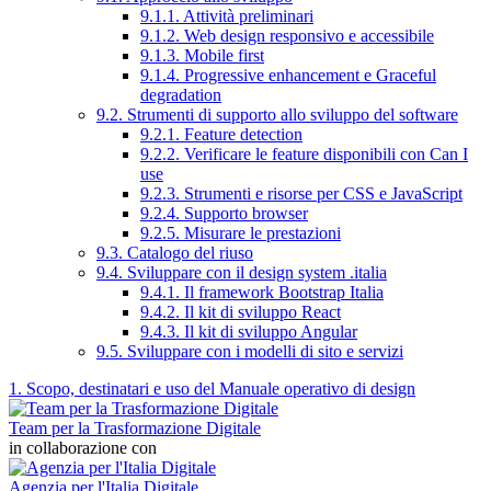
9.1.1. Attività preliminari
9.1.2. Web design responsivo e accessibile
9.1.3. Mobile first
9.1.4. Progressive enhancement e Graceful
degradation
9.2. Strumenti di supporto allo sviluppo del software
9.2.1. Feature detection
9.2.2. Verificare le feature disponibili con Can I
use
9.2.3. Strumenti e risorse per CSS e JavaScript
9.2.4. Supporto browser
9.2.5. Misurare le prestazioni
9.3. Catalogo del riuso
9.4. Sviluppare con il design system .italia
9.4.1. Il framework Bootstrap Italia
9.4.2. Il kit di sviluppo React
9.4.3. Il kit di sviluppo Angular
9.5. Sviluppare con i modelli di sito e servizi
1. Scopo, destinatari e uso del Manuale operativo di design
Team per la Trasformazione Digitale
in collaborazione con
Agenzia per l'Italia Digitale