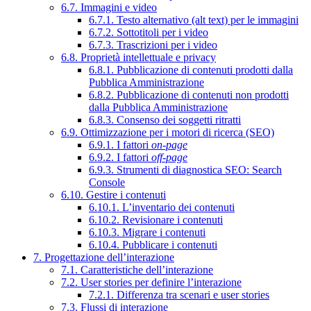
6.7. Immagini e video
6.7.1. Testo alternativo (alt text) per le immagini
6.7.2. Sottotitoli per i video
6.7.3. Trascrizioni per i video
6.8. Proprietà intellettuale e privacy
6.8.1. Pubblicazione di contenuti prodotti dalla
Pubblica Amministrazione
6.8.2. Pubblicazione di contenuti non prodotti
dalla Pubblica Amministrazione
6.8.3. Consenso dei soggetti ritratti
6.9. Ottimizzazione per i motori di ricerca (SEO)
6.9.1. I fattori
on-page
6.9.2. I fattori
off-page
6.9.3. Strumenti di diagnostica SEO: Search
Console
6.10. Gestire i contenuti
6.10.1. L’inventario dei contenuti
6.10.2. Revisionare i contenuti
6.10.3. Migrare i contenuti
6.10.4. Pubblicare i contenuti
7. Progettazione dell’interazione
7.1. Caratteristiche dell’interazione
7.2. User stories per definire l’interazione
7.2.1. Differenza tra scenari e user stories
7.3. Flussi di interazione