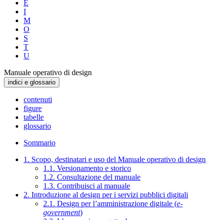
E
I
M
O
S
T
U
Manuale operativo di design
indici e glossario
contenuti
figure
tabelle
glossario
Sommario
1. Scopo, destinatari e uso del Manuale operativo di design
1.1. Versionamento e storico
1.2. Consultazione del manuale
1.3. Contribuisci al manuale
2. Introduzione al design per i servizi pubblici digitali
2.1. Design per l’amministrazione digitale (
e-
government
)