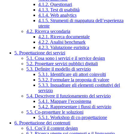
4.1.2. Questionari
4.1.3. Test di usabilità
4.1.4. Web analytics
4.1.5. Strumenti di mappatura dell’esperienza
utente
4.2. Ricerca secondaria
4.2.1. Ricerca documentale
4.2.2. Analisi benchmark
4.2.3. Valutazione euristica
5. Progettazione dei servizi
5.1. Cosa sono i servizi e il service design
5.2. Progettare servizi pubblici digitali
5.3. Definire il modello di servizio
5.3.1. Identificare gli attori coinvolti
5.3.2. Formulare la proposta di valore
5.3.3. Inquadrare gli elementi costitutivi del
servizio
5.4. Descrivere il funzionamento del servizio
5.4.1. Mappare l’ecosistema
5.4.2. Rappresentare i flussi di servizio
5.5. Co-progettare le soluzioni
5.5.1. Workshop di co-progettazione
6. Progettazione dei contenuti
6.1. Cos’è il content design
6.2. Ricerca utente sui contenuti e il linguaggio