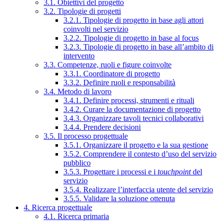
3.1. Obiettivi del progetto
3.2. Tipologie di progetti
3.2.1. Tipologie di progetto in base agli attori
coinvolti nel servizio
3.2.2. Tipologie di progetto in base al focus
3.2.3. Tipologie di progetto in base all’ambito di
intervento
3.3. Competenze, ruoli e figure coinvolte
3.3.1. Coordinatore di progetto
3.3.2. Definire ruoli e responsabilità
3.4. Metodo di lavoro
3.4.1. Definire processi, strumenti e rituali
3.4.2. Curare la documentazione di progetto
3.4.3. Organizzare tavoli tecnici collaborativi
3.4.4. Prendere decisioni
3.5. Il processo progettuale
3.5.1. Organizzare il progetto e la sua gestione
3.5.2. Comprendere il contesto d’uso del servizio
pubblico
3.5.3. Progettare i processi e i
touchpoint
del
servizio
3.5.4. Realizzare l’interfaccia utente del servizio
3.5.5. Validare la soluzione ottenuta
4. Ricerca progettuale
4.1. Ricerca primaria