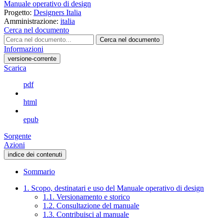
Manuale operativo di design
Progetto:
Designers Italia
Amministrazione:
italia
Cerca nel documento
Cerca nel documento
Informazioni
versione-corrente
Scarica
pdf
html
epub
Sorgente
Azioni
indice dei contenuti
Sommario
1. Scopo, destinatari e uso del Manuale operativo di design
1.1. Versionamento e storico
1.2. Consultazione del manuale
1.3. Contribuisci al manuale