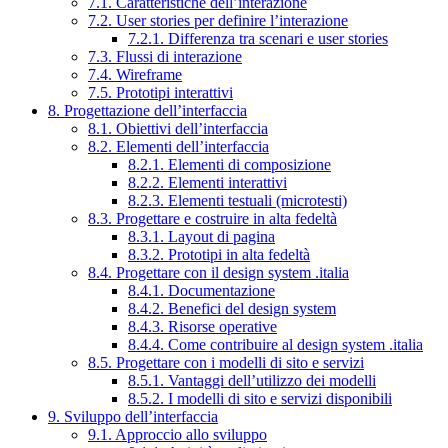
7.1. Caratteristiche dell’interazione
7.2. User stories per definire l’interazione
7.2.1. Differenza tra scenari e user stories
7.3. Flussi di interazione
7.4. Wireframe
7.5. Prototipi interattivi
8. Progettazione dell’interfaccia
8.1. Obiettivi dell’interfaccia
8.2. Elementi dell’interfaccia
8.2.1. Elementi di composizione
8.2.2. Elementi interattivi
8.2.3. Elementi testuali (microtesti)
8.3. Progettare e costruire in alta fedeltà
8.3.1. Layout di pagina
8.3.2. Prototipi in alta fedeltà
8.4. Progettare con il design system .italia
8.4.1. Documentazione
8.4.2. Benefici del design system
8.4.3. Risorse operative
8.4.4. Come contribuire al design system .italia
8.5. Progettare con i modelli di sito e servizi
8.5.1. Vantaggi dell’utilizzo dei modelli
8.5.2. I modelli di sito e servizi disponibili
9. Sviluppo dell’interfaccia
9.1. Approccio allo sviluppo