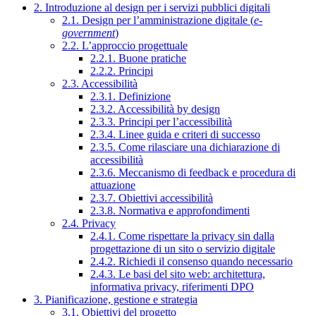
2. Introduzione al design per i servizi pubblici digitali
2.1. Design per l’amministrazione digitale (
e-
government
)
2.2. L’approccio progettuale
2.2.1. Buone pratiche
2.2.2. Principi
2.3. Accessibilità
2.3.1. Definizione
2.3.2. Accessibilità by design
2.3.3. Principi per l’accessibilità
2.3.4. Linee guida e criteri di successo
2.3.5. Come rilasciare una dichiarazione di
accessibilità
2.3.6. Meccanismo di feedback e procedura di
attuazione
2.3.7. Obiettivi accessibilità
2.3.8. Normativa e approfondimenti
2.4. Privacy
2.4.1. Come rispettare la privacy sin dalla
progettazione di un sito o servizio digitale
2.4.2. Richiedi il consenso quando necessario
2.4.3. Le basi del sito web: architettura,
informativa privacy, riferimenti DPO
3. Pianificazione, gestione e strategia
3.1. Obiettivi del progetto