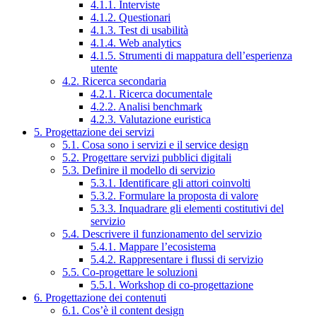
4.1.1. Interviste
4.1.2. Questionari
4.1.3. Test di usabilità
4.1.4. Web analytics
4.1.5. Strumenti di mappatura dell’esperienza
utente
4.2. Ricerca secondaria
4.2.1. Ricerca documentale
4.2.2. Analisi benchmark
4.2.3. Valutazione euristica
5. Progettazione dei servizi
5.1. Cosa sono i servizi e il service design
5.2. Progettare servizi pubblici digitali
5.3. Definire il modello di servizio
5.3.1. Identificare gli attori coinvolti
5.3.2. Formulare la proposta di valore
5.3.3. Inquadrare gli elementi costitutivi del
servizio
5.4. Descrivere il funzionamento del servizio
5.4.1. Mappare l’ecosistema
5.4.2. Rappresentare i flussi di servizio
5.5. Co-progettare le soluzioni
5.5.1. Workshop di co-progettazione
6. Progettazione dei contenuti
6.1. Cos’è il content design