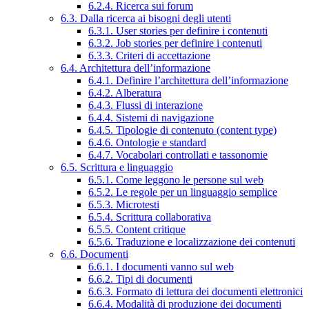
6.2.4. Ricerca sui forum
6.3. Dalla ricerca ai bisogni degli utenti
6.3.1. User stories per definire i contenuti
6.3.2. Job stories per definire i contenuti
6.3.3. Criteri di accettazione
6.4. Architettura dell’informazione
6.4.1. Definire l’architettura dell’informazione
6.4.2. Alberatura
6.4.3. Flussi di interazione
6.4.4. Sistemi di navigazione
6.4.5. Tipologie di contenuto (content type)
6.4.6. Ontologie e standard
6.4.7. Vocabolari controllati e tassonomie
6.5. Scrittura e linguaggio
6.5.1. Come leggono le persone sul web
6.5.2. Le regole per un linguaggio semplice
6.5.3. Microtesti
6.5.4. Scrittura collaborativa
6.5.5. Content critique
6.5.6. Traduzione e localizzazione dei contenuti
6.6. Documenti
6.6.1. I documenti vanno sul web
6.6.2. Tipi di documenti
6.6.3. Formato di lettura dei documenti elettronici
6.6.4. Modalità di produzione dei documenti