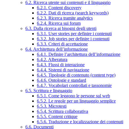
6.2. Ricerca utente sui contenuti e il linguaggio
6.2.1. Content discovery
6.2.2. Dati di ricerca (search keywords)
6.2.3. Ricerca tramite analytics
6.2.4. Ricerca sui forum
6.3. Dalla ricerca ai bisogni degli utenti
6.3.1. User stories per definire i contenuti
6.3.2. Job stories per definire i contenuti
6.3.3. Criteri di accettazione
6.4. Architettura dell’informazione
6.4.1. Definire l’architettura dell’informazione
6.4.2. Alberatura
6.4.3. Flussi di interazione
6.4.4. Sistemi di navigazione
6.4.5. Tipologie di contenuto (content type)
6.4.6. Ontologie e standard
6.4.7. Vocabolari controllati e tassonomie
6.5. Scrittura e linguaggio
6.5.1. Come leggono le persone sul web
6.5.2. Le regole per un linguaggio semplice
6.5.3. Microtesti
6.5.4. Scrittura collaborativa
6.5.5. Content critique
6.5.6. Traduzione e localizzazione dei contenuti
6.6. Documenti