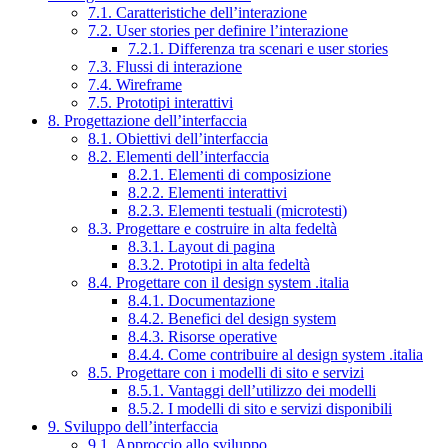
7.1. Caratteristiche dell’interazione
7.2. User stories per definire l’interazione
7.2.1. Differenza tra scenari e user stories
7.3. Flussi di interazione
7.4. Wireframe
7.5. Prototipi interattivi
8. Progettazione dell’interfaccia
8.1. Obiettivi dell’interfaccia
8.2. Elementi dell’interfaccia
8.2.1. Elementi di composizione
8.2.2. Elementi interattivi
8.2.3. Elementi testuali (microtesti)
8.3. Progettare e costruire in alta fedeltà
8.3.1. Layout di pagina
8.3.2. Prototipi in alta fedeltà
8.4. Progettare con il design system .italia
8.4.1. Documentazione
8.4.2. Benefici del design system
8.4.3. Risorse operative
8.4.4. Come contribuire al design system .italia
8.5. Progettare con i modelli di sito e servizi
8.5.1. Vantaggi dell’utilizzo dei modelli
8.5.2. I modelli di sito e servizi disponibili
9. Sviluppo dell’interfaccia
9.1. Approccio allo sviluppo