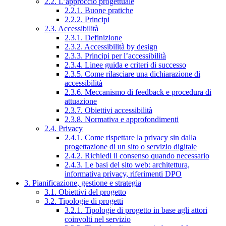
2.2. L’approccio progettuale
2.2.1. Buone pratiche
2.2.2. Principi
2.3. Accessibilità
2.3.1. Definizione
2.3.2. Accessibilità by design
2.3.3. Principi per l’accessibilità
2.3.4. Linee guida e criteri di successo
2.3.5. Come rilasciare una dichiarazione di
accessibilità
2.3.6. Meccanismo di feedback e procedura di
attuazione
2.3.7. Obiettivi accessibilità
2.3.8. Normativa e approfondimenti
2.4. Privacy
2.4.1. Come rispettare la privacy sin dalla
progettazione di un sito o servizio digitale
2.4.2. Richiedi il consenso quando necessario
2.4.3. Le basi del sito web: architettura,
informativa privacy, riferimenti DPO
3. Pianificazione, gestione e strategia
3.1. Obiettivi del progetto
3.2. Tipologie di progetti
3.2.1. Tipologie di progetto in base agli attori
coinvolti nel servizio