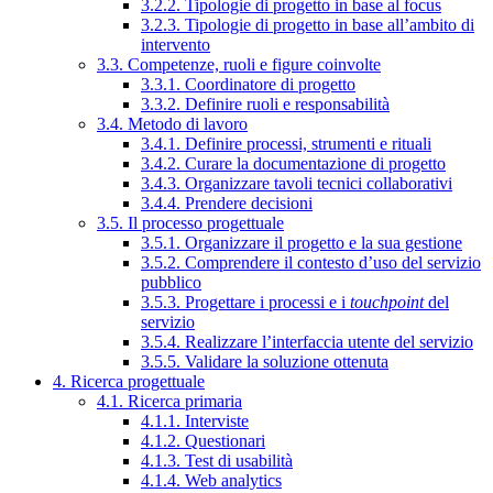
3.2.2. Tipologie di progetto in base al focus
3.2.3. Tipologie di progetto in base all’ambito di
intervento
3.3. Competenze, ruoli e figure coinvolte
3.3.1. Coordinatore di progetto
3.3.2. Definire ruoli e responsabilità
3.4. Metodo di lavoro
3.4.1. Definire processi, strumenti e rituali
3.4.2. Curare la documentazione di progetto
3.4.3. Organizzare tavoli tecnici collaborativi
3.4.4. Prendere decisioni
3.5. Il processo progettuale
3.5.1. Organizzare il progetto e la sua gestione
3.5.2. Comprendere il contesto d’uso del servizio
pubblico
3.5.3. Progettare i processi e i
touchpoint
del
servizio
3.5.4. Realizzare l’interfaccia utente del servizio
3.5.5. Validare la soluzione ottenuta
4. Ricerca progettuale
4.1. Ricerca primaria
4.1.1. Interviste
4.1.2. Questionari
4.1.3. Test di usabilità
4.1.4. Web analytics