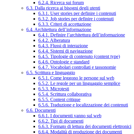
6.2.4. Ricerca sui forum
6.3. Dalla ricerca ai bisogni degli utenti
6.3.1. User stories per definire i contenuti
6.3.2. Job stories per definire i contenuti
6.3.3. Criteri di accettazione
6.4. Architettura dell’informazione
6.4.1. Definire l’architettura dell’informazione
6.4.2. Alberatura
6.4.3. Flussi di interazione
6.4.4. Sistemi di navigazione
6.4.5. Tipologie di contenuto (content type)
6.4.6. Ontologie e standard
6.4.7. Vocabolari controllati e tassonomie
6.5. Scrittura e linguaggio
6.5.1. Come leggono le persone sul web
6.5.2. Le regole per un linguaggio semplice
6.5.3. Microtesti
6.5.4. Scrittura collaborativa
6.5.5. Content critique
6.5.6. Traduzione e localizzazione dei contenuti
6.6. Documenti
6.6.1. I documenti vanno sul web
6.6.2. Tipi di documenti
6.6.3. Formato di lettura dei documenti elettronici
6.6.4. Modalità di produzione dei documenti