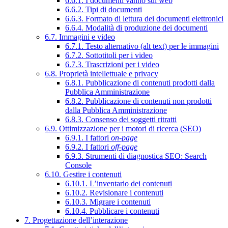
6.6.1. I documenti vanno sul web
6.6.2. Tipi di documenti
6.6.3. Formato di lettura dei documenti elettronici
6.6.4. Modalità di produzione dei documenti
6.7. Immagini e video
6.7.1. Testo alternativo (alt text) per le immagini
6.7.2. Sottotitoli per i video
6.7.3. Trascrizioni per i video
6.8. Proprietà intellettuale e privacy
6.8.1. Pubblicazione di contenuti prodotti dalla
Pubblica Amministrazione
6.8.2. Pubblicazione di contenuti non prodotti
dalla Pubblica Amministrazione
6.8.3. Consenso dei soggetti ritratti
6.9. Ottimizzazione per i motori di ricerca (SEO)
6.9.1. I fattori
on-page
6.9.2. I fattori
off-page
6.9.3. Strumenti di diagnostica SEO: Search
Console
6.10. Gestire i contenuti
6.10.1. L’inventario dei contenuti
6.10.2. Revisionare i contenuti
6.10.3. Migrare i contenuti
6.10.4. Pubblicare i contenuti
7. Progettazione dell’interazione