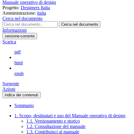
Manuale operativo di design
Progetto:
Designers Italia
Amministrazione:
italia
Cerca nel documento
Cerca nel documento
Informazioni
versione-corrente
Scarica
pdf
html
epub
Sorgente
Azioni
indice dei contenuti
Sommario
1. Scopo, destinatari e uso del Manuale operativo di design
1.1. Versionamento e storico
1.2. Consultazione del manuale
1.3. Contribuisci al manuale