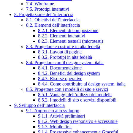
7.4. Wireframe
7.5. Prototipi interattivi
8. Progettazione dell’interfaccia
8.1. Obiettivi dell’interfaccia
8.2. Elementi dell’interfaccia
8.2.1. Elementi di composizione
8.2.2. Elementi interattivi
8.2.3. Elementi testuali (microtesti)
8.3. Progettare e costruire in alta fedeltà
8.3.1. Layout di pagina
8.3.2. Prototipi in alta fedeltà
8.4. Progettare con il design system .italia
8.4.1. Documentazione
8.4.2. Benefici del design system
8.4.3. Risorse operative
8.4.4. Come contribuire al design system .italia
8.5. Progettare con i modelli di sito e servizi
8.5.1. Vantaggi dell’utilizzo dei modelli
8.5.2. I modelli di sito e servizi disponibili
9. Sviluppo dell’interfaccia
9.1. Approccio allo sviluppo
9.1.1. Attività preliminari
9.1.2. Web design responsivo e accessibile
9.1.3. Mobile first
9.1.4. Progressive enhancement e Graceful