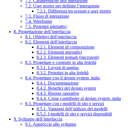
7.1. Caratteristiche dell’interazione
7.2. User stories per definire l’interazione
7.2.1. Differenza tra scenari e user stories
7.3. Flussi di interazione
7.4. Wireframe
7.5. Prototipi interattivi
8. Progettazione dell’interfaccia
8.1. Obiettivi dell’interfaccia
8.2. Elementi dell’interfaccia
8.2.1. Elementi di composizione
8.2.2. Elementi interattivi
8.2.3. Elementi testuali (microtesti)
8.3. Progettare e costruire in alta fedeltà
8.3.1. Layout di pagina
8.3.2. Prototipi in alta fedeltà
8.4. Progettare con il design system .italia
8.4.1. Documentazione
8.4.2. Benefici del design system
8.4.3. Risorse operative
8.4.4. Come contribuire al design system .italia
8.5. Progettare con i modelli di sito e servizi
8.5.1. Vantaggi dell’utilizzo dei modelli
8.5.2. I modelli di sito e servizi disponibili
9. Sviluppo dell’interfaccia
9.1. Approccio allo sviluppo