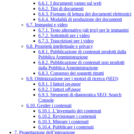
6.6.1. I documenti vanno sul web
6.6.2. Tipi di documenti
6.6.3. Formato di lettura dei documenti elettronici
6.6.4. Modalità di produzione dei documenti
6.7. Immagini e video
6.7.1. Testo alternativo (alt text) per le immagini
6.7.2. Sottotitoli per i video
6.7.3. Trascrizioni per i video
6.8. Proprietà intellettuale e privacy
6.8.1. Pubblicazione di contenuti prodotti dalla
Pubblica Amministrazione
6.8.2. Pubblicazione di contenuti non prodotti
dalla Pubblica Amministrazione
6.8.3. Consenso dei soggetti ritratti
6.9. Ottimizzazione per i motori di ricerca (SEO)
6.9.1. I fattori
on-page
6.9.2. I fattori
off-page
6.9.3. Strumenti di diagnostica SEO: Search
Console
6.10. Gestire i contenuti
6.10.1. L’inventario dei contenuti
6.10.2. Revisionare i contenuti
6.10.3. Migrare i contenuti
6.10.4. Pubblicare i contenuti
7. Progettazione dell’interazione