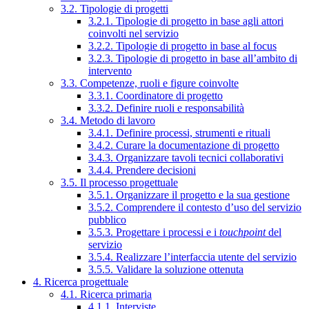
3.2. Tipologie di progetti
3.2.1. Tipologie di progetto in base agli attori
coinvolti nel servizio
3.2.2. Tipologie di progetto in base al focus
3.2.3. Tipologie di progetto in base all’ambito di
intervento
3.3. Competenze, ruoli e figure coinvolte
3.3.1. Coordinatore di progetto
3.3.2. Definire ruoli e responsabilità
3.4. Metodo di lavoro
3.4.1. Definire processi, strumenti e rituali
3.4.2. Curare la documentazione di progetto
3.4.3. Organizzare tavoli tecnici collaborativi
3.4.4. Prendere decisioni
3.5. Il processo progettuale
3.5.1. Organizzare il progetto e la sua gestione
3.5.2. Comprendere il contesto d’uso del servizio
pubblico
3.5.3. Progettare i processi e i
touchpoint
del
servizio
3.5.4. Realizzare l’interfaccia utente del servizio
3.5.5. Validare la soluzione ottenuta
4. Ricerca progettuale
4.1. Ricerca primaria
4.1.1. Interviste