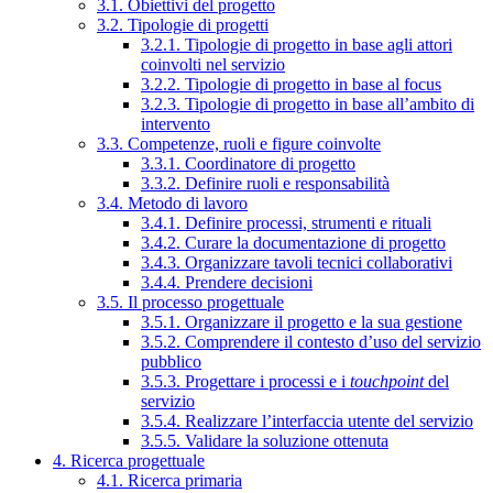
3.1. Obiettivi del progetto
3.2. Tipologie di progetti
3.2.1. Tipologie di progetto in base agli attori
coinvolti nel servizio
3.2.2. Tipologie di progetto in base al focus
3.2.3. Tipologie di progetto in base all’ambito di
intervento
3.3. Competenze, ruoli e figure coinvolte
3.3.1. Coordinatore di progetto
3.3.2. Definire ruoli e responsabilità
3.4. Metodo di lavoro
3.4.1. Definire processi, strumenti e rituali
3.4.2. Curare la documentazione di progetto
3.4.3. Organizzare tavoli tecnici collaborativi
3.4.4. Prendere decisioni
3.5. Il processo progettuale
3.5.1. Organizzare il progetto e la sua gestione
3.5.2. Comprendere il contesto d’uso del servizio
pubblico
3.5.3. Progettare i processi e i
touchpoint
del
servizio
3.5.4. Realizzare l’interfaccia utente del servizio
3.5.5. Validare la soluzione ottenuta
4. Ricerca progettuale
4.1. Ricerca primaria