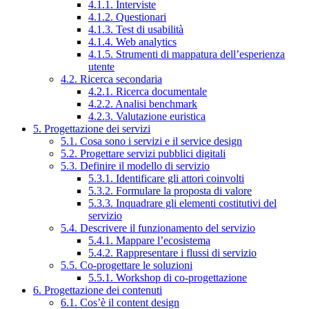
4.1.1. Interviste
4.1.2. Questionari
4.1.3. Test di usabilità
4.1.4. Web analytics
4.1.5. Strumenti di mappatura dell’esperienza
utente
4.2. Ricerca secondaria
4.2.1. Ricerca documentale
4.2.2. Analisi benchmark
4.2.3. Valutazione euristica
5. Progettazione dei servizi
5.1. Cosa sono i servizi e il service design
5.2. Progettare servizi pubblici digitali
5.3. Definire il modello di servizio
5.3.1. Identificare gli attori coinvolti
5.3.2. Formulare la proposta di valore
5.3.3. Inquadrare gli elementi costitutivi del
servizio
5.4. Descrivere il funzionamento del servizio
5.4.1. Mappare l’ecosistema
5.4.2. Rappresentare i flussi di servizio
5.5. Co-progettare le soluzioni
5.5.1. Workshop di co-progettazione
6. Progettazione dei contenuti
6.1. Cos’è il content design