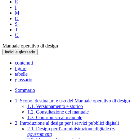
E
I
M
O
S
T
U
Manuale operativo di design
indici e glossario
contenuti
figure
tabelle
glossario
Sommario
1. Scopo, destinatari e uso del Manuale operativo di design
1.1. Versionamento e storico
1.2. Consultazione del manuale
1.3. Contribuisci al manuale
2. Introduzione al design per i servizi pubblici digitali
2.1. Design per l’amministrazione digitale (
e-
government
)