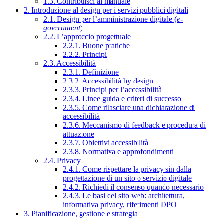
1.3. Contribuisci al manuale
2. Introduzione al design per i servizi pubblici digitali
2.1. Design per l’amministrazione digitale (
e-
government
)
2.2. L’approccio progettuale
2.2.1. Buone pratiche
2.2.2. Principi
2.3. Accessibilità
2.3.1. Definizione
2.3.2. Accessibilità by design
2.3.3. Principi per l’accessibilità
2.3.4. Linee guida e criteri di successo
2.3.5. Come rilasciare una dichiarazione di
accessibilità
2.3.6. Meccanismo di feedback e procedura di
attuazione
2.3.7. Obiettivi accessibilità
2.3.8. Normativa e approfondimenti
2.4. Privacy
2.4.1. Come rispettare la privacy sin dalla
progettazione di un sito o servizio digitale
2.4.2. Richiedi il consenso quando necessario
2.4.3. Le basi del sito web: architettura,
informativa privacy, riferimenti DPO
3. Pianificazione, gestione e strategia