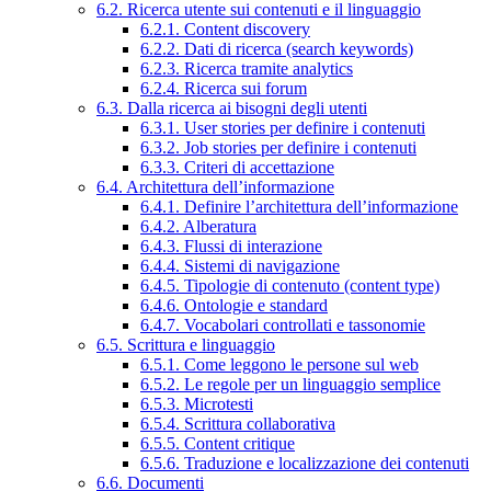
6.2. Ricerca utente sui contenuti e il linguaggio
6.2.1. Content discovery
6.2.2. Dati di ricerca (search keywords)
6.2.3. Ricerca tramite analytics
6.2.4. Ricerca sui forum
6.3. Dalla ricerca ai bisogni degli utenti
6.3.1. User stories per definire i contenuti
6.3.2. Job stories per definire i contenuti
6.3.3. Criteri di accettazione
6.4. Architettura dell’informazione
6.4.1. Definire l’architettura dell’informazione
6.4.2. Alberatura
6.4.3. Flussi di interazione
6.4.4. Sistemi di navigazione
6.4.5. Tipologie di contenuto (content type)
6.4.6. Ontologie e standard
6.4.7. Vocabolari controllati e tassonomie
6.5. Scrittura e linguaggio
6.5.1. Come leggono le persone sul web
6.5.2. Le regole per un linguaggio semplice
6.5.3. Microtesti
6.5.4. Scrittura collaborativa
6.5.5. Content critique
6.5.6. Traduzione e localizzazione dei contenuti
6.6. Documenti