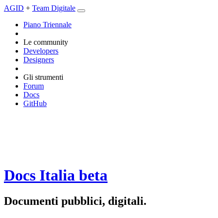
AGID
+
Team Digitale
Piano Triennale
Le community
Developers
Designers
Gli strumenti
Forum
Docs
GitHub
Docs Italia
beta
Documenti pubblici, digitali.