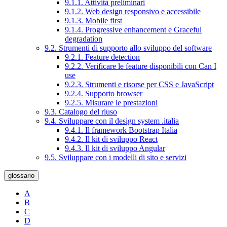
9.1.1. Attività preliminari
9.1.2. Web design responsivo e accessibile
9.1.3. Mobile first
9.1.4. Progressive enhancement e Graceful
degradation
9.2. Strumenti di supporto allo sviluppo del software
9.2.1. Feature detection
9.2.2. Verificare le feature disponibili con Can I
use
9.2.3. Strumenti e risorse per CSS e JavaScript
9.2.4. Supporto browser
9.2.5. Misurare le prestazioni
9.3. Catalogo del riuso
9.4. Sviluppare con il design system .italia
9.4.1. Il framework Bootstrap Italia
9.4.2. Il kit di sviluppo React
9.4.3. Il kit di sviluppo Angular
9.5. Sviluppare con i modelli di sito e servizi
glossario
A
B
C
D