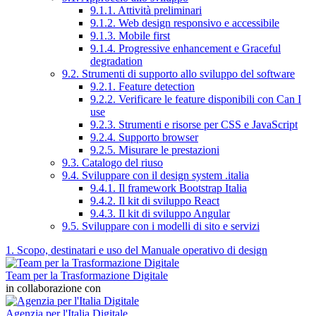
9.1.1. Attività preliminari
9.1.2. Web design responsivo e accessibile
9.1.3. Mobile first
9.1.4. Progressive enhancement e Graceful
degradation
9.2. Strumenti di supporto allo sviluppo del software
9.2.1. Feature detection
9.2.2. Verificare le feature disponibili con Can I
use
9.2.3. Strumenti e risorse per CSS e JavaScript
9.2.4. Supporto browser
9.2.5. Misurare le prestazioni
9.3. Catalogo del riuso
9.4. Sviluppare con il design system .italia
9.4.1. Il framework Bootstrap Italia
9.4.2. Il kit di sviluppo React
9.4.3. Il kit di sviluppo Angular
9.5. Sviluppare con i modelli di sito e servizi
1. Scopo, destinatari e uso del Manuale operativo di design
Team per la Trasformazione Digitale
in collaborazione con
Agenzia per l'Italia Digitale