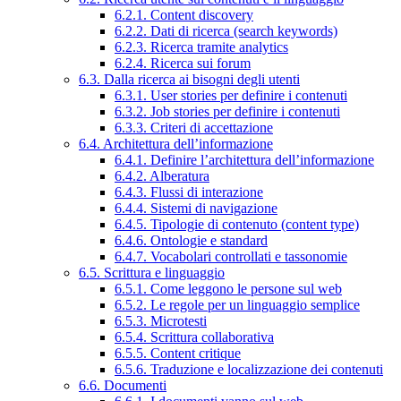
6.2.1. Content discovery
6.2.2. Dati di ricerca (search keywords)
6.2.3. Ricerca tramite analytics
6.2.4. Ricerca sui forum
6.3. Dalla ricerca ai bisogni degli utenti
6.3.1. User stories per definire i contenuti
6.3.2. Job stories per definire i contenuti
6.3.3. Criteri di accettazione
6.4. Architettura dell’informazione
6.4.1. Definire l’architettura dell’informazione
6.4.2. Alberatura
6.4.3. Flussi di interazione
6.4.4. Sistemi di navigazione
6.4.5. Tipologie di contenuto (content type)
6.4.6. Ontologie e standard
6.4.7. Vocabolari controllati e tassonomie
6.5. Scrittura e linguaggio
6.5.1. Come leggono le persone sul web
6.5.2. Le regole per un linguaggio semplice
6.5.3. Microtesti
6.5.4. Scrittura collaborativa
6.5.5. Content critique
6.5.6. Traduzione e localizzazione dei contenuti
6.6. Documenti