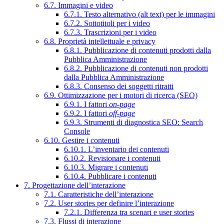
6.7. Immagini e video
6.7.1. Testo alternativo (alt text) per le immagini
6.7.2. Sottotitoli per i video
6.7.3. Trascrizioni per i video
6.8. Proprietà intellettuale e privacy
6.8.1. Pubblicazione di contenuti prodotti dalla
Pubblica Amministrazione
6.8.2. Pubblicazione di contenuti non prodotti
dalla Pubblica Amministrazione
6.8.3. Consenso dei soggetti ritratti
6.9. Ottimizzazione per i motori di ricerca (SEO)
6.9.1. I fattori
on-page
6.9.2. I fattori
off-page
6.9.3. Strumenti di diagnostica SEO: Search
Console
6.10. Gestire i contenuti
6.10.1. L’inventario dei contenuti
6.10.2. Revisionare i contenuti
6.10.3. Migrare i contenuti
6.10.4. Pubblicare i contenuti
7. Progettazione dell’interazione
7.1. Caratteristiche dell’interazione
7.2. User stories per definire l’interazione
7.2.1. Differenza tra scenari e user stories
7.3. Flussi di interazione