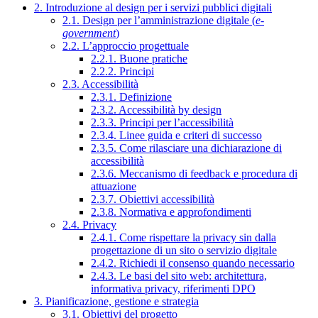
2. Introduzione al design per i servizi pubblici digitali
2.1. Design per l’amministrazione digitale (
e-
government
)
2.2. L’approccio progettuale
2.2.1. Buone pratiche
2.2.2. Principi
2.3. Accessibilità
2.3.1. Definizione
2.3.2. Accessibilità by design
2.3.3. Principi per l’accessibilità
2.3.4. Linee guida e criteri di successo
2.3.5. Come rilasciare una dichiarazione di
accessibilità
2.3.6. Meccanismo di feedback e procedura di
attuazione
2.3.7. Obiettivi accessibilità
2.3.8. Normativa e approfondimenti
2.4. Privacy
2.4.1. Come rispettare la privacy sin dalla
progettazione di un sito o servizio digitale
2.4.2. Richiedi il consenso quando necessario
2.4.3. Le basi del sito web: architettura,
informativa privacy, riferimenti DPO
3. Pianificazione, gestione e strategia
3.1. Obiettivi del progetto