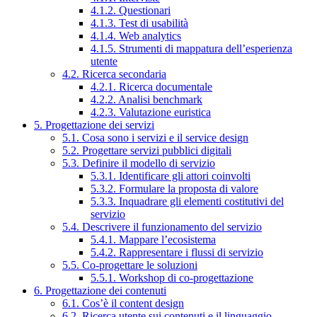
4.1.2. Questionari
4.1.3. Test di usabilità
4.1.4. Web analytics
4.1.5. Strumenti di mappatura dell’esperienza
utente
4.2. Ricerca secondaria
4.2.1. Ricerca documentale
4.2.2. Analisi benchmark
4.2.3. Valutazione euristica
5. Progettazione dei servizi
5.1. Cosa sono i servizi e il service design
5.2. Progettare servizi pubblici digitali
5.3. Definire il modello di servizio
5.3.1. Identificare gli attori coinvolti
5.3.2. Formulare la proposta di valore
5.3.3. Inquadrare gli elementi costitutivi del
servizio
5.4. Descrivere il funzionamento del servizio
5.4.1. Mappare l’ecosistema
5.4.2. Rappresentare i flussi di servizio
5.5. Co-progettare le soluzioni
5.5.1. Workshop di co-progettazione
6. Progettazione dei contenuti
6.1. Cos’è il content design
6.2. Ricerca utente sui contenuti e il linguaggio