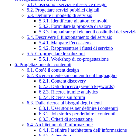
5.1. Cosa sono i servizi e il service design
5.2. Progettare servizi pubblici digitali
5.3. Definire il modello di servizio
5.3.1. Identificare gli attori coinvolti
5.3.2. Formulare la proposta di valore
5.3.3. Inquadrare gli elementi costitutivi del serviz
5.4. Descrivere il funzionamento del servizio
5.4.1. Mappare l’ecosistema
5.4.2. Rappresentare i flussi di servizio
5.5. Co-progettare le soluzioni
5.5.1. Workshop di co-progettazione
6. Progettazione dei contenuti
6.1. Cos’è il content design
6.2. Ricerca utente sui contenuti e il linguaggio
6.2.1. Content discovery
6.2.2. Dati di ricerca (search keywords)
6.2.3. Ricerca tramite analytics
6.2.4. Ricerca sui forum
6.3. Dalla ricerca ai bisogni degli utenti
6.3.1. User stories per definire i contenuti
6.3.2. Job stories per definire i contenuti
6.3.3. Criteri di accettazione
6.4. Architettura dell’informazione
6.4.1. Definire l’architettura dell’informazione
6.4.2. Alberatura