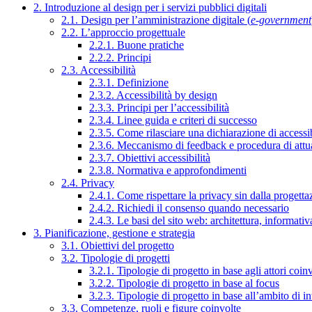
2. Introduzione al design per i servizi pubblici digitali
2.1. Design per l’amministrazione digitale (
e-government
2.2. L’approccio progettuale
2.2.1. Buone pratiche
2.2.2. Principi
2.3. Accessibilità
2.3.1. Definizione
2.3.2. Accessibilità by design
2.3.3. Principi per l’accessibilità
2.3.4. Linee guida e criteri di successo
2.3.5. Come rilasciare una dichiarazione di accessib
2.3.6. Meccanismo di feedback e procedura di attu
2.3.7. Obiettivi accessibilità
2.3.8. Normativa e approfondimenti
2.4. Privacy
2.4.1. Come rispettare la privacy sin dalla progettaz
2.4.2. Richiedi il consenso quando necessario
2.4.3. Le basi del sito web: architettura, informati
3. Pianificazione, gestione e strategia
3.1. Obiettivi del progetto
3.2. Tipologie di progetti
3.2.1. Tipologie di progetto in base agli attori coinv
3.2.2. Tipologie di progetto in base al focus
3.2.3. Tipologie di progetto in base all’ambito di i
3.3. Competenze, ruoli e figure coinvolte