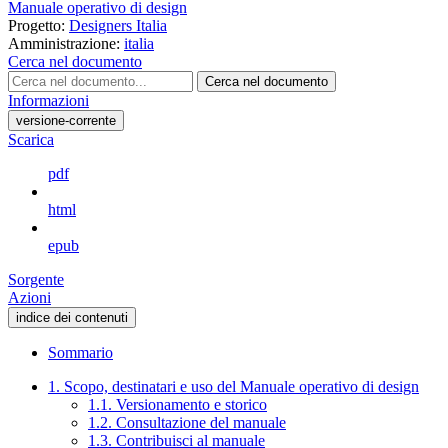
Manuale operativo di design
Progetto:
Designers Italia
Amministrazione:
italia
Cerca nel documento
Cerca nel documento
Informazioni
versione-corrente
Scarica
pdf
html
epub
Sorgente
Azioni
indice dei contenuti
Sommario
1. Scopo, destinatari e uso del Manuale operativo di design
1.1. Versionamento e storico
1.2. Consultazione del manuale
1.3. Contribuisci al manuale