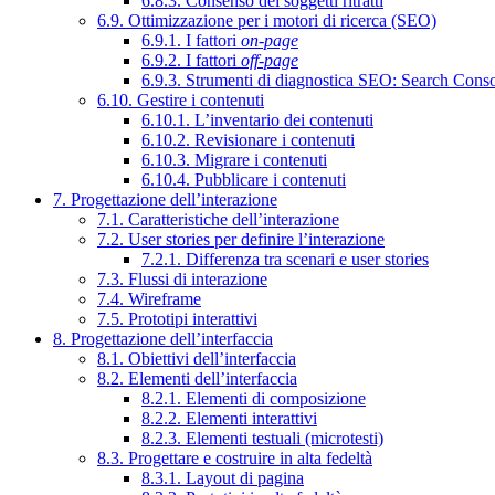
6.8.3. Consenso dei soggetti ritratti
6.9. Ottimizzazione per i motori di ricerca (SEO)
6.9.1. I fattori
on-page
6.9.2. I fattori
off-page
6.9.3. Strumenti di diagnostica SEO: Search Cons
6.10. Gestire i contenuti
6.10.1. L’inventario dei contenuti
6.10.2. Revisionare i contenuti
6.10.3. Migrare i contenuti
6.10.4. Pubblicare i contenuti
7. Progettazione dell’interazione
7.1. Caratteristiche dell’interazione
7.2. User stories per definire l’interazione
7.2.1. Differenza tra scenari e user stories
7.3. Flussi di interazione
7.4. Wireframe
7.5. Prototipi interattivi
8. Progettazione dell’interfaccia
8.1. Obiettivi dell’interfaccia
8.2. Elementi dell’interfaccia
8.2.1. Elementi di composizione
8.2.2. Elementi interattivi
8.2.3. Elementi testuali (microtesti)
8.3. Progettare e costruire in alta fedeltà
8.3.1. Layout di pagina