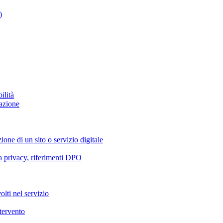
)
ilità
azione
ione di un sito o servizio digitale
va privacy, riferimenti DPO
olti nel servizio
ntervento