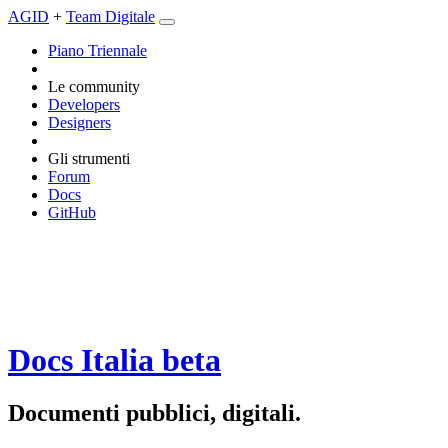
AGID
+
Team Digitale
Piano Triennale
Le community
Developers
Designers
Gli strumenti
Forum
Docs
GitHub
Docs Italia
beta
Documenti pubblici, digitali.