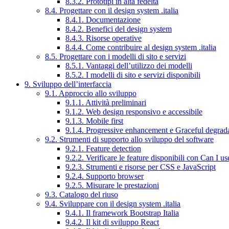
8.3.2. Prototipi in alta fedeltà
8.4. Progettare con il design system .italia
8.4.1. Documentazione
8.4.2. Benefici del design system
8.4.3. Risorse operative
8.4.4. Come contribuire al design system .italia
8.5. Progettare con i modelli di sito e servizi
8.5.1. Vantaggi dell’utilizzo dei modelli
8.5.2. I modelli di sito e servizi disponibili
9. Sviluppo dell’interfaccia
9.1. Approccio allo sviluppo
9.1.1. Attività preliminari
9.1.2. Web design responsivo e accessibile
9.1.3. Mobile first
9.1.4. Progressive enhancement e Graceful degrad
9.2. Strumenti di supporto allo sviluppo del software
9.2.1. Feature detection
9.2.2. Verificare le feature disponibili con Can I us
9.2.3. Strumenti e risorse per CSS e JavaScript
9.2.4. Supporto browser
9.2.5. Misurare le prestazioni
9.3. Catalogo del riuso
9.4. Sviluppare con il design system .italia
9.4.1. Il framework Bootstrap Italia
9.4.2. Il kit di sviluppo React