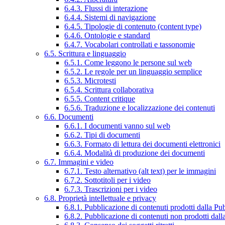
6.4.3. Flussi di interazione
6.4.4. Sistemi di navigazione
6.4.5. Tipologie di contenuto (content type)
6.4.6. Ontologie e standard
6.4.7. Vocabolari controllati e tassonomie
6.5. Scrittura e linguaggio
6.5.1. Come leggono le persone sul web
6.5.2. Le regole per un linguaggio semplice
6.5.3. Microtesti
6.5.4. Scrittura collaborativa
6.5.5. Content critique
6.5.6. Traduzione e localizzazione dei contenuti
6.6. Documenti
6.6.1. I documenti vanno sul web
6.6.2. Tipi di documenti
6.6.3. Formato di lettura dei documenti elettronici
6.6.4. Modalità di produzione dei documenti
6.7. Immagini e video
6.7.1. Testo alternativo (alt text) per le immagini
6.7.2. Sottotitoli per i video
6.7.3. Trascrizioni per i video
6.8. Proprietà intellettuale e privacy
6.8.1. Pubblicazione di contenuti prodotti dalla P
6.8.2. Pubblicazione di contenuti non prodotti dal