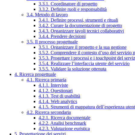
3.3.1. Coordinatore di progetto
3.3.2. Definire ruoli e responsabilità
3.4. Metodo di lavoro
3.4.1. Definire processi, strumenti e rituali
3.4.2. Curare la documentazione di progetto
3.4.3. Organizzare tavoli tecnici collaborativi
3.4.4. Prendere decisioni
3.5. Il processo progettuale
3.5.1. Organizzare il progetto e la sua gestione
3.5.2. Comprendere il contesto d’uso del servizio 
3.5.3. Progettare i processi e i
touchpoint
del servi
3.5.4. Realizzare l’interfaccia utente del servizio
3.5.5. Validare la soluzione ottenuta
4. Ricerca progettuale
4.1. Ricerca primaria
4.1.1. Interviste
4.1.2. Questionari
4.1.3. Test di usabilità
4.1.4. Web analytics
4.1.5. Strumenti di mappatura dell’esperienza uten
4.2. Ricerca secondaria
4.2.1. Ricerca documentale
4.2.2. Analisi benchmark
4.2.3. Valutazione euristica
5. Progettazione dei servizi