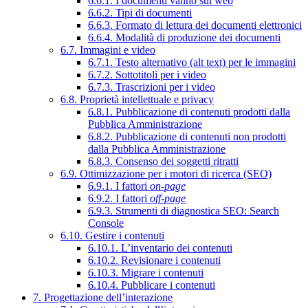
6.6.1. I documenti vanno sul web
6.6.2. Tipi di documenti
6.6.3. Formato di lettura dei documenti elettronici
6.6.4. Modalità di produzione dei documenti
6.7. Immagini e video
6.7.1. Testo alternativo (alt text) per le immagini
6.7.2. Sottotitoli per i video
6.7.3. Trascrizioni per i video
6.8. Proprietà intellettuale e privacy
6.8.1. Pubblicazione di contenuti prodotti dalla
Pubblica Amministrazione
6.8.2. Pubblicazione di contenuti non prodotti
dalla Pubblica Amministrazione
6.8.3. Consenso dei soggetti ritratti
6.9. Ottimizzazione per i motori di ricerca (SEO)
6.9.1. I fattori
on-page
6.9.2. I fattori
off-page
6.9.3. Strumenti di diagnostica SEO: Search
Console
6.10. Gestire i contenuti
6.10.1. L’inventario dei contenuti
6.10.2. Revisionare i contenuti
6.10.3. Migrare i contenuti
6.10.4. Pubblicare i contenuti
7. Progettazione dell’interazione