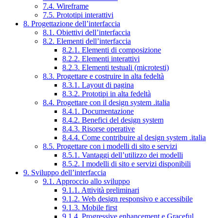
7.4. Wireframe
7.5. Prototipi interattivi
8. Progettazione dell’interfaccia
8.1. Obiettivi dell’interfaccia
8.2. Elementi dell’interfaccia
8.2.1. Elementi di composizione
8.2.2. Elementi interattivi
8.2.3. Elementi testuali (microtesti)
8.3. Progettare e costruire in alta fedeltà
8.3.1. Layout di pagina
8.3.2. Prototipi in alta fedeltà
8.4. Progettare con il design system .italia
8.4.1. Documentazione
8.4.2. Benefici del design system
8.4.3. Risorse operative
8.4.4. Come contribuire al design system .italia
8.5. Progettare con i modelli di sito e servizi
8.5.1. Vantaggi dell’utilizzo dei modelli
8.5.2. I modelli di sito e servizi disponibili
9. Sviluppo dell’interfaccia
9.1. Approccio allo sviluppo
9.1.1. Attività preliminari
9.1.2. Web design responsivo e accessibile
9.1.3. Mobile first
9.1.4. Progressive enhancement e Graceful