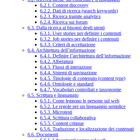
6.2.1. Content discovery
6.2.2. Dati di ricerca (search keywords)
6.2.3. Ricerca tramite analytics
6.2.4. Ricerca sui forum
6.3. Dalla ricerca ai bisogni degli utenti
6.3.1. User stories per definire i contenuti
6.3.2. Job stories per definire i contenuti
6.3.3. Criteri di accettazione
6.4. Architettura dell’informazione
6.4.1. Definire l’architettura dell’informazione
6.4.2. Alberatura
6.4.3. Flussi di interazione
6.4.4. Sistemi di navigazione
6.4.5. Tipologie di contenuto (content type)
6.4.6. Ontologie e standard
6.4.7. Vocabolari controllati e tassonomie
6.5. Scrittura e linguaggio
6.5.1. Come leggono le persone sul web
6.5.2. Le regole per un linguaggio semplice
6.5.3. Microtesti
6.5.4. Scrittura collaborativa
6.5.5. Content critique
6.5.6. Traduzione e localizzazione dei contenuti
6.6. Documenti