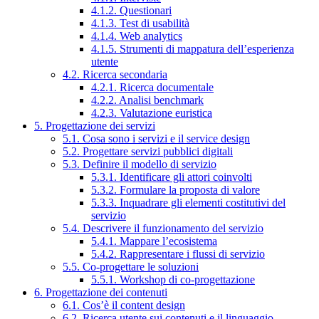
4.1.2. Questionari
4.1.3. Test di usabilità
4.1.4. Web analytics
4.1.5. Strumenti di mappatura dell’esperienza
utente
4.2. Ricerca secondaria
4.2.1. Ricerca documentale
4.2.2. Analisi benchmark
4.2.3. Valutazione euristica
5. Progettazione dei servizi
5.1. Cosa sono i servizi e il service design
5.2. Progettare servizi pubblici digitali
5.3. Definire il modello di servizio
5.3.1. Identificare gli attori coinvolti
5.3.2. Formulare la proposta di valore
5.3.3. Inquadrare gli elementi costitutivi del
servizio
5.4. Descrivere il funzionamento del servizio
5.4.1. Mappare l’ecosistema
5.4.2. Rappresentare i flussi di servizio
5.5. Co-progettare le soluzioni
5.5.1. Workshop di co-progettazione
6. Progettazione dei contenuti
6.1. Cos’è il content design
6.2. Ricerca utente sui contenuti e il linguaggio