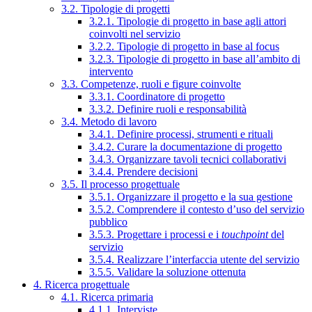
3.2. Tipologie di progetti
3.2.1. Tipologie di progetto in base agli attori
coinvolti nel servizio
3.2.2. Tipologie di progetto in base al focus
3.2.3. Tipologie di progetto in base all’ambito di
intervento
3.3. Competenze, ruoli e figure coinvolte
3.3.1. Coordinatore di progetto
3.3.2. Definire ruoli e responsabilità
3.4. Metodo di lavoro
3.4.1. Definire processi, strumenti e rituali
3.4.2. Curare la documentazione di progetto
3.4.3. Organizzare tavoli tecnici collaborativi
3.4.4. Prendere decisioni
3.5. Il processo progettuale
3.5.1. Organizzare il progetto e la sua gestione
3.5.2. Comprendere il contesto d’uso del servizio
pubblico
3.5.3. Progettare i processi e i
touchpoint
del
servizio
3.5.4. Realizzare l’interfaccia utente del servizio
3.5.5. Validare la soluzione ottenuta
4. Ricerca progettuale
4.1. Ricerca primaria
4.1.1. Interviste