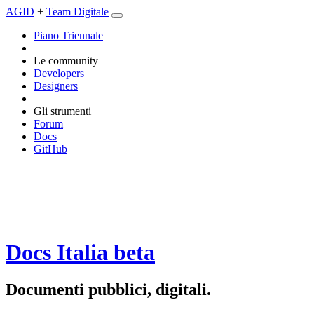
AGID
+
Team Digitale
Piano Triennale
Le community
Developers
Designers
Gli strumenti
Forum
Docs
GitHub
Docs Italia
beta
Documenti pubblici, digitali.