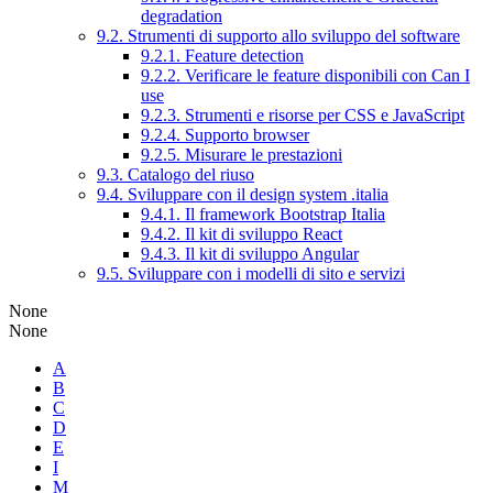
degradation
9.2. Strumenti di supporto allo sviluppo del software
9.2.1. Feature detection
9.2.2. Verificare le feature disponibili con Can I
use
9.2.3. Strumenti e risorse per CSS e JavaScript
9.2.4. Supporto browser
9.2.5. Misurare le prestazioni
9.3. Catalogo del riuso
9.4. Sviluppare con il design system .italia
9.4.1. Il framework Bootstrap Italia
9.4.2. Il kit di sviluppo React
9.4.3. Il kit di sviluppo Angular
9.5. Sviluppare con i modelli di sito e servizi
None
None
A
B
C
D
E
I
M