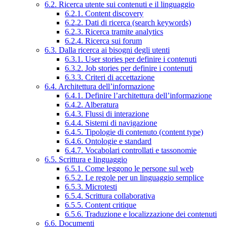
6.2. Ricerca utente sui contenuti e il linguaggio
6.2.1. Content discovery
6.2.2. Dati di ricerca (search keywords)
6.2.3. Ricerca tramite analytics
6.2.4. Ricerca sui forum
6.3. Dalla ricerca ai bisogni degli utenti
6.3.1. User stories per definire i contenuti
6.3.2. Job stories per definire i contenuti
6.3.3. Criteri di accettazione
6.4. Architettura dell’informazione
6.4.1. Definire l’architettura dell’informazione
6.4.2. Alberatura
6.4.3. Flussi di interazione
6.4.4. Sistemi di navigazione
6.4.5. Tipologie di contenuto (content type)
6.4.6. Ontologie e standard
6.4.7. Vocabolari controllati e tassonomie
6.5. Scrittura e linguaggio
6.5.1. Come leggono le persone sul web
6.5.2. Le regole per un linguaggio semplice
6.5.3. Microtesti
6.5.4. Scrittura collaborativa
6.5.5. Content critique
6.5.6. Traduzione e localizzazione dei contenuti
6.6. Documenti