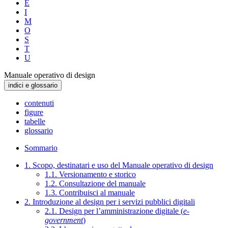
E
I
M
O
S
T
U
Manuale operativo di design
indici e glossario
contenuti
figure
tabelle
glossario
Sommario
1. Scopo, destinatari e uso del Manuale operativo di design
1.1. Versionamento e storico
1.2. Consultazione del manuale
1.3. Contribuisci al manuale
2. Introduzione al design per i servizi pubblici digitali
2.1. Design per l’amministrazione digitale (
e-
government
)