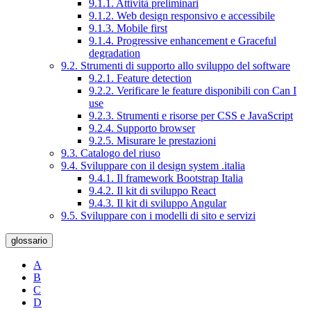
9.1.1. Attività preliminari
9.1.2. Web design responsivo e accessibile
9.1.3. Mobile first
9.1.4. Progressive enhancement e Graceful
degradation
9.2. Strumenti di supporto allo sviluppo del software
9.2.1. Feature detection
9.2.2. Verificare le feature disponibili con Can I
use
9.2.3. Strumenti e risorse per CSS e JavaScript
9.2.4. Supporto browser
9.2.5. Misurare le prestazioni
9.3. Catalogo del riuso
9.4. Sviluppare con il design system .italia
9.4.1. Il framework Bootstrap Italia
9.4.2. Il kit di sviluppo React
9.4.3. Il kit di sviluppo Angular
9.5. Sviluppare con i modelli di sito e servizi
glossario
A
B
C
D