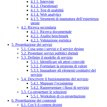
4.1.1. Interviste
4.1.2. Questionari
4.1.3. Test di usabilità
4.1.4. Web analytics
4.1.5. Strumenti di mappatura dell’esperienza
utente
4.2. Ricerca secondaria
4.2.1. Ricerca documentale
4.2.2. Analisi benchmark
4.2.3. Valutazione euristica
5. Progettazione dei servizi
5.1. Cosa sono i servizi e il service design
5.2. Progettare servizi pubblici digitali
5.3. Definire il modello di servizio
5.3.1. Identificare gli attori coinvolti
5.3.2. Formulare la proposta di valore
5.3.3. Inquadrare gli elementi costitutivi del
servizio
5.4. Descrivere il funzionamento del servizio
5.4.1. Mappare l’ecosistema
5.4.2. Rappresentare i flussi di servizio
5.5. Co-progettare le soluzioni
5.5.1. Workshop di co-progettazione
6. Progettazione dei contenuti
6.1. Cos’è il content design