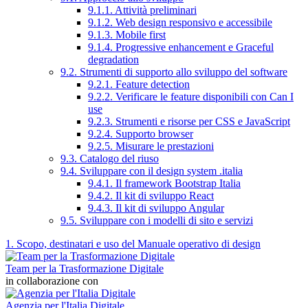
9.1.1. Attività preliminari
9.1.2. Web design responsivo e accessibile
9.1.3. Mobile first
9.1.4. Progressive enhancement e Graceful
degradation
9.2. Strumenti di supporto allo sviluppo del software
9.2.1. Feature detection
9.2.2. Verificare le feature disponibili con Can I
use
9.2.3. Strumenti e risorse per CSS e JavaScript
9.2.4. Supporto browser
9.2.5. Misurare le prestazioni
9.3. Catalogo del riuso
9.4. Sviluppare con il design system .italia
9.4.1. Il framework Bootstrap Italia
9.4.2. Il kit di sviluppo React
9.4.3. Il kit di sviluppo Angular
9.5. Sviluppare con i modelli di sito e servizi
1. Scopo, destinatari e uso del Manuale operativo di design
Team per la Trasformazione Digitale
in collaborazione con
Agenzia per l'Italia Digitale