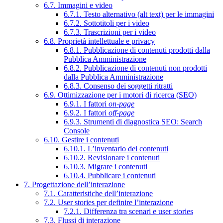
6.7. Immagini e video
6.7.1. Testo alternativo (alt text) per le immagini
6.7.2. Sottotitoli per i video
6.7.3. Trascrizioni per i video
6.8. Proprietà intellettuale e privacy
6.8.1. Pubblicazione di contenuti prodotti dalla
Pubblica Amministrazione
6.8.2. Pubblicazione di contenuti non prodotti
dalla Pubblica Amministrazione
6.8.3. Consenso dei soggetti ritratti
6.9. Ottimizzazione per i motori di ricerca (SEO)
6.9.1. I fattori
on-page
6.9.2. I fattori
off-page
6.9.3. Strumenti di diagnostica SEO: Search
Console
6.10. Gestire i contenuti
6.10.1. L’inventario dei contenuti
6.10.2. Revisionare i contenuti
6.10.3. Migrare i contenuti
6.10.4. Pubblicare i contenuti
7. Progettazione dell’interazione
7.1. Caratteristiche dell’interazione
7.2. User stories per definire l’interazione
7.2.1. Differenza tra scenari e user stories
7.3. Flussi di interazione