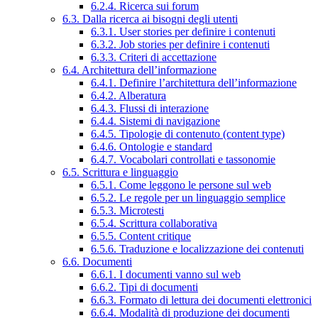
6.2.4. Ricerca sui forum
6.3. Dalla ricerca ai bisogni degli utenti
6.3.1. User stories per definire i contenuti
6.3.2. Job stories per definire i contenuti
6.3.3. Criteri di accettazione
6.4. Architettura dell’informazione
6.4.1. Definire l’architettura dell’informazione
6.4.2. Alberatura
6.4.3. Flussi di interazione
6.4.4. Sistemi di navigazione
6.4.5. Tipologie di contenuto (content type)
6.4.6. Ontologie e standard
6.4.7. Vocabolari controllati e tassonomie
6.5. Scrittura e linguaggio
6.5.1. Come leggono le persone sul web
6.5.2. Le regole per un linguaggio semplice
6.5.3. Microtesti
6.5.4. Scrittura collaborativa
6.5.5. Content critique
6.5.6. Traduzione e localizzazione dei contenuti
6.6. Documenti
6.6.1. I documenti vanno sul web
6.6.2. Tipi di documenti
6.6.3. Formato di lettura dei documenti elettronici
6.6.4. Modalità di produzione dei documenti