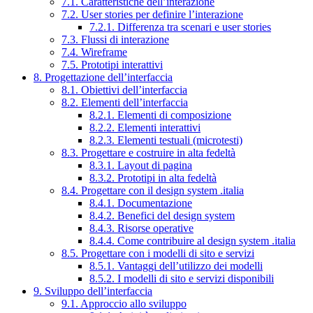
7.1. Caratteristiche dell’interazione
7.2. User stories per definire l’interazione
7.2.1. Differenza tra scenari e user stories
7.3. Flussi di interazione
7.4. Wireframe
7.5. Prototipi interattivi
8. Progettazione dell’interfaccia
8.1. Obiettivi dell’interfaccia
8.2. Elementi dell’interfaccia
8.2.1. Elementi di composizione
8.2.2. Elementi interattivi
8.2.3. Elementi testuali (microtesti)
8.3. Progettare e costruire in alta fedeltà
8.3.1. Layout di pagina
8.3.2. Prototipi in alta fedeltà
8.4. Progettare con il design system .italia
8.4.1. Documentazione
8.4.2. Benefici del design system
8.4.3. Risorse operative
8.4.4. Come contribuire al design system .italia
8.5. Progettare con i modelli di sito e servizi
8.5.1. Vantaggi dell’utilizzo dei modelli
8.5.2. I modelli di sito e servizi disponibili
9. Sviluppo dell’interfaccia
9.1. Approccio allo sviluppo