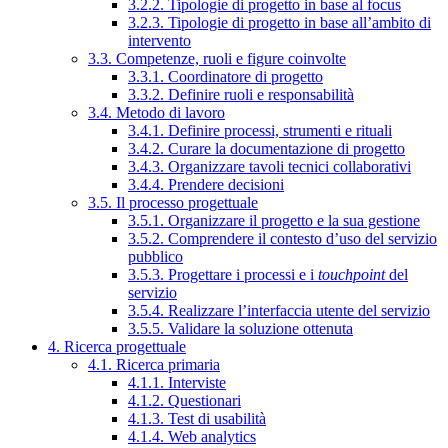
3.2.2. Tipologie di progetto in base al focus
3.2.3. Tipologie di progetto in base all’ambito di
intervento
3.3. Competenze, ruoli e figure coinvolte
3.3.1. Coordinatore di progetto
3.3.2. Definire ruoli e responsabilità
3.4. Metodo di lavoro
3.4.1. Definire processi, strumenti e rituali
3.4.2. Curare la documentazione di progetto
3.4.3. Organizzare tavoli tecnici collaborativi
3.4.4. Prendere decisioni
3.5. Il processo progettuale
3.5.1. Organizzare il progetto e la sua gestione
3.5.2. Comprendere il contesto d’uso del servizio
pubblico
3.5.3. Progettare i processi e i
touchpoint
del
servizio
3.5.4. Realizzare l’interfaccia utente del servizio
3.5.5. Validare la soluzione ottenuta
4. Ricerca progettuale
4.1. Ricerca primaria
4.1.1. Interviste
4.1.2. Questionari
4.1.3. Test di usabilità
4.1.4. Web analytics