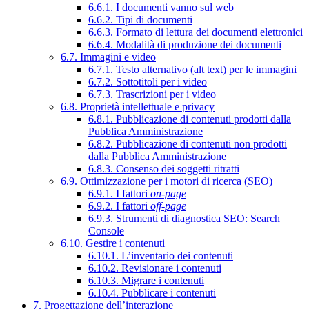
6.6.1. I documenti vanno sul web
6.6.2. Tipi di documenti
6.6.3. Formato di lettura dei documenti elettronici
6.6.4. Modalità di produzione dei documenti
6.7. Immagini e video
6.7.1. Testo alternativo (alt text) per le immagini
6.7.2. Sottotitoli per i video
6.7.3. Trascrizioni per i video
6.8. Proprietà intellettuale e privacy
6.8.1. Pubblicazione di contenuti prodotti dalla
Pubblica Amministrazione
6.8.2. Pubblicazione di contenuti non prodotti
dalla Pubblica Amministrazione
6.8.3. Consenso dei soggetti ritratti
6.9. Ottimizzazione per i motori di ricerca (SEO)
6.9.1. I fattori
on-page
6.9.2. I fattori
off-page
6.9.3. Strumenti di diagnostica SEO: Search
Console
6.10. Gestire i contenuti
6.10.1. L’inventario dei contenuti
6.10.2. Revisionare i contenuti
6.10.3. Migrare i contenuti
6.10.4. Pubblicare i contenuti
7. Progettazione dell’interazione