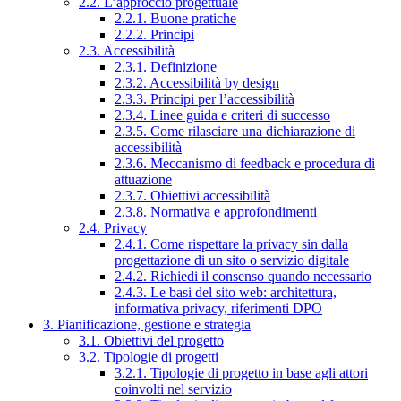
2.2. L’approccio progettuale
2.2.1. Buone pratiche
2.2.2. Principi
2.3. Accessibilità
2.3.1. Definizione
2.3.2. Accessibilità by design
2.3.3. Principi per l’accessibilità
2.3.4. Linee guida e criteri di successo
2.3.5. Come rilasciare una dichiarazione di
accessibilità
2.3.6. Meccanismo di feedback e procedura di
attuazione
2.3.7. Obiettivi accessibilità
2.3.8. Normativa e approfondimenti
2.4. Privacy
2.4.1. Come rispettare la privacy sin dalla
progettazione di un sito o servizio digitale
2.4.2. Richiedi il consenso quando necessario
2.4.3. Le basi del sito web: architettura,
informativa privacy, riferimenti DPO
3. Pianificazione, gestione e strategia
3.1. Obiettivi del progetto
3.2. Tipologie di progetti
3.2.1. Tipologie di progetto in base agli attori
coinvolti nel servizio