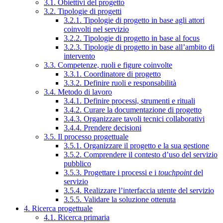
3.1. Obiettivi del progetto
3.2. Tipologie di progetti
3.2.1. Tipologie di progetto in base agli attori
coinvolti nel servizio
3.2.2. Tipologie di progetto in base al focus
3.2.3. Tipologie di progetto in base all’ambito di
intervento
3.3. Competenze, ruoli e figure coinvolte
3.3.1. Coordinatore di progetto
3.3.2. Definire ruoli e responsabilità
3.4. Metodo di lavoro
3.4.1. Definire processi, strumenti e rituali
3.4.2. Curare la documentazione di progetto
3.4.3. Organizzare tavoli tecnici collaborativi
3.4.4. Prendere decisioni
3.5. Il processo progettuale
3.5.1. Organizzare il progetto e la sua gestione
3.5.2. Comprendere il contesto d’uso del servizio
pubblico
3.5.3. Progettare i processi e i
touchpoint
del
servizio
3.5.4. Realizzare l’interfaccia utente del servizio
3.5.5. Validare la soluzione ottenuta
4. Ricerca progettuale
4.1. Ricerca primaria