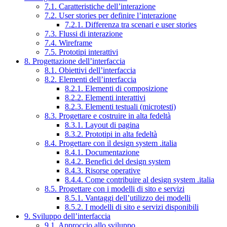
7.1. Caratteristiche dell’interazione
7.2. User stories per definire l’interazione
7.2.1. Differenza tra scenari e user stories
7.3. Flussi di interazione
7.4. Wireframe
7.5. Prototipi interattivi
8. Progettazione dell’interfaccia
8.1. Obiettivi dell’interfaccia
8.2. Elementi dell’interfaccia
8.2.1. Elementi di composizione
8.2.2. Elementi interattivi
8.2.3. Elementi testuali (microtesti)
8.3. Progettare e costruire in alta fedeltà
8.3.1. Layout di pagina
8.3.2. Prototipi in alta fedeltà
8.4. Progettare con il design system .italia
8.4.1. Documentazione
8.4.2. Benefici del design system
8.4.3. Risorse operative
8.4.4. Come contribuire al design system .italia
8.5. Progettare con i modelli di sito e servizi
8.5.1. Vantaggi dell’utilizzo dei modelli
8.5.2. I modelli di sito e servizi disponibili
9. Sviluppo dell’interfaccia
9.1. Approccio allo sviluppo