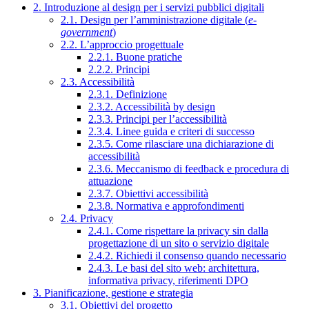
2. Introduzione al design per i servizi pubblici digitali
2.1. Design per l’amministrazione digitale (
e-
government
)
2.2. L’approccio progettuale
2.2.1. Buone pratiche
2.2.2. Principi
2.3. Accessibilità
2.3.1. Definizione
2.3.2. Accessibilità by design
2.3.3. Principi per l’accessibilità
2.3.4. Linee guida e criteri di successo
2.3.5. Come rilasciare una dichiarazione di
accessibilità
2.3.6. Meccanismo di feedback e procedura di
attuazione
2.3.7. Obiettivi accessibilità
2.3.8. Normativa e approfondimenti
2.4. Privacy
2.4.1. Come rispettare la privacy sin dalla
progettazione di un sito o servizio digitale
2.4.2. Richiedi il consenso quando necessario
2.4.3. Le basi del sito web: architettura,
informativa privacy, riferimenti DPO
3. Pianificazione, gestione e strategia
3.1. Obiettivi del progetto