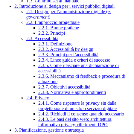
1.3. Contribuisci al manuale
2. Introduzione al design per i servizi pubblici digitali
2.1. Design per l’amministrazione digitale (
e-
government
)
2.2. L’approccio progettuale
2.2.1. Buone pratiche
2.2.2. Principi
2.3. Accessibilità
2.3.1. Definizione
2.3.2. Accessibilità by design
2.3.3. Principi per l’accessibilità
2.3.4. Linee guida e criteri di successo
2.3.5. Come rilasciare una dichiarazione di
accessibilità
2.3.6. Meccanismo di feedback e procedura di
attuazione
2.3.7. Obiettivi accessibilità
2.3.8. Normativa e approfondimenti
2.4. Privacy
2.4.1. Come rispettare la privacy sin dalla
progettazione di un sito o servizio digitale
2.4.2. Richiedi il consenso quando necessario
2.4.3. Le basi del sito web: architettura,
informativa privacy, riferimenti DPO
3. Pianificazione, gestione e strategia