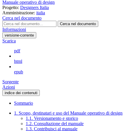
Manuale operativo di design
Progetto:
Designers Italia
Amministrazione:
italia
Cerca nel documento
Cerca nel documento
Informazioni
versione-corrente
Scarica
pdf
html
epub
Sorgente
Azioni
indice dei contenuti
Sommario
1. Scopo, destinatari e uso del Manuale operativo di design
1.1. Versionamento e storico
1.2. Consultazione del manuale
1.3. Contribuisci al manuale