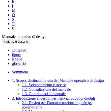
E
I
M
O
S
T
U
Manuale operativo di design
indici e glossario
contenuti
figure
tabelle
glossario
Sommario
1. Scopo, destinatari e uso del Manuale operativo di design
1.1. Versionamento e storico
1.2. Consultazione del manuale
1.3. Contribuisci al manuale
2. Introduzione al design per i servizi pubblici digitali
2.1. Design per l’amministrazione digitale (
e-
government
)