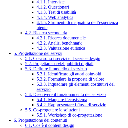
4.1.1. Interviste
4.1.2. Questionari
4.1.3. Test di usabilità
4.1.4. Web analytics
4.1.5. Strumenti di mappatura dell’esperienza
utente
4.2. Ricerca secondaria
4.2.1. Ricerca documentale
4.2.2. Analisi benchmark
4.2.3. Valutazione euristica
5. Progettazione dei servizi
5.1. Cosa sono i servizi e il service design
5.2. Progettare servizi pubblici digitali
5.3. Definire il modello di servizio
5.3.1. Identificare gli attori coinvolti
5.3.2. Formulare la proposta di valore
5.3.3. Inquadrare gli elementi costitutivi del
servizio
5.4. Descrivere il funzionamento del servizio
5.4.1. Mappare l’ecosistema
5.4.2. Rappresentare i flussi di servizio
5.5. Co-progettare le soluzioni
5.5.1. Workshop di co-progettazione
6. Progettazione dei contenuti
6.1. Cos’è il content design