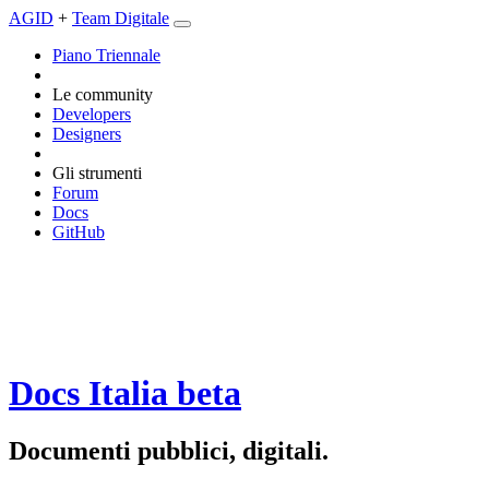
AGID
+
Team Digitale
Piano Triennale
Le community
Developers
Designers
Gli strumenti
Forum
Docs
GitHub
Docs Italia
beta
Documenti pubblici, digitali.