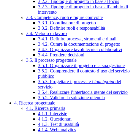
3.2.2. Tipologie di progetto in base al focus
3.2.3. Tipologie di progetto in base all’ambito di
intervento
3.3. Competenze, ruoli e figure coinvolte
3.3.1. Coordinatore di progetto
3.3.2. Definire ruoli e responsabilità
3.4. Metodo di lavoro
3.4.1. Definire processi, strumenti e rituali
3.4.2. Curare la documentazione di progetto
3.4.3. Organizzare tavoli tecnici collaborativi
3.4.4. Prendere decisioni
3.5. Il processo progettuale
3.5.1. Organizzare il progetto e la sua gestione
3.5.2. Comprendere il contesto d’uso del servizio
pubblico
3.5.3. Progettare i processi e i
touchpoint
del
servizio
3.5.4. Realizzare l’interfaccia utente del servizio
3.5.5. Validare la soluzione ottenuta
4. Ricerca progettuale
4.1. Ricerca primaria
4.1.1. Interviste
4.1.2. Questionari
4.1.3. Test di usabilità
4.1.4. Web analytics