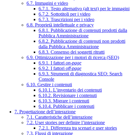
6.7. Immagini e video
6.7.1. Testo alternativo (alt text) per le immagini
6.7.2. Sottotitoli per i video
6.7.3. Trascrizioni per i video
6.8. Proprietà intellettuale e privacy
6.8.1. Pubblicazione di contenuti prodotti dalla
Pubblica Amministrazione
6.8.2. Pubblicazione di contenuti non prodotti
dalla Pubblica Amministrazione
6.8.3. Consenso dei soggetti ritratti
6.9. Ottimizzazione per i motori di ricerca (SEO)
6.9.1. I fattori
on-page
6.9.2. I fattori
off-page
6.9.3. Strumenti di diagnostica SEO: Search
Console
6.10. Gestire i contenuti
6.10.1. L’inventario dei contenuti
6.10.2. Revisionare i contenuti
6.10.3. Migrare i contenuti
6.10.4. Pubblicare i contenuti
7. Progettazione dell’interazione
7.1. Caratteristiche dell’interazione
7.2. User stories per definire l’interazione
7.2.1. Differenza tra scenari e user stories
7.3. Flussi di interazione