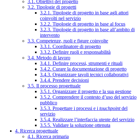
3.1. Obiettivi del progetto
3.2. Tipologie di progetti
3.2.1. Tipologie di progetto in base agli attori
coinvolti nel servizio
3.2.2. Tipologie di progetto in base al focus
3.2.3. Tipologie di progetto in base all’ambito di
intervento
3.3. Competenze, ruoli e figure coinvolte
3.3.1. Coordinatore di progetto
3.3.2. Definire ruoli e responsabilità
3.4. Metodo di lavoro
3.4.1. Definire processi, strumenti e rituali
3.4.2. Curare la documentazione di progetto
3.4.3. Organizzare tavoli tecnici collaborativi
3.4.4. Prendere decisioni
3.5. Il processo progettuale
3.5.1. Organizzare il progetto e la sua gestione
3.5.2. Comprendere il contesto d’uso del servizio
pubblico
3.5.3. Progettare i processi e i
touchpoint
del
servizio
3.5.4. Realizzare l’interfaccia utente del servizio
3.5.5. Validare la soluzione ottenuta
4. Ricerca progettuale
4.1. Ricerca primaria