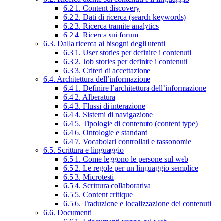
6.2.1. Content discovery
6.2.2. Dati di ricerca (search keywords)
6.2.3. Ricerca tramite analytics
6.2.4. Ricerca sui forum
6.3. Dalla ricerca ai bisogni degli utenti
6.3.1. User stories per definire i contenuti
6.3.2. Job stories per definire i contenuti
6.3.3. Criteri di accettazione
6.4. Architettura dell’informazione
6.4.1. Definire l’architettura dell’informazione
6.4.2. Alberatura
6.4.3. Flussi di interazione
6.4.4. Sistemi di navigazione
6.4.5. Tipologie di contenuto (content type)
6.4.6. Ontologie e standard
6.4.7. Vocabolari controllati e tassonomie
6.5. Scrittura e linguaggio
6.5.1. Come leggono le persone sul web
6.5.2. Le regole per un linguaggio semplice
6.5.3. Microtesti
6.5.4. Scrittura collaborativa
6.5.5. Content critique
6.5.6. Traduzione e localizzazione dei contenuti
6.6. Documenti