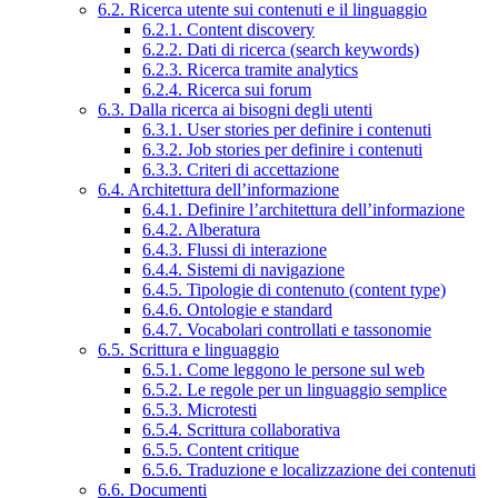
6.2. Ricerca utente sui contenuti e il linguaggio
6.2.1. Content discovery
6.2.2. Dati di ricerca (search keywords)
6.2.3. Ricerca tramite analytics
6.2.4. Ricerca sui forum
6.3. Dalla ricerca ai bisogni degli utenti
6.3.1. User stories per definire i contenuti
6.3.2. Job stories per definire i contenuti
6.3.3. Criteri di accettazione
6.4. Architettura dell’informazione
6.4.1. Definire l’architettura dell’informazione
6.4.2. Alberatura
6.4.3. Flussi di interazione
6.4.4. Sistemi di navigazione
6.4.5. Tipologie di contenuto (content type)
6.4.6. Ontologie e standard
6.4.7. Vocabolari controllati e tassonomie
6.5. Scrittura e linguaggio
6.5.1. Come leggono le persone sul web
6.5.2. Le regole per un linguaggio semplice
6.5.3. Microtesti
6.5.4. Scrittura collaborativa
6.5.5. Content critique
6.5.6. Traduzione e localizzazione dei contenuti
6.6. Documenti