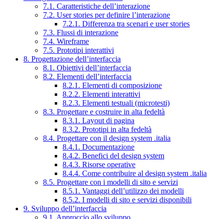
7.1. Caratteristiche dell’interazione
7.2. User stories per definire l’interazione
7.2.1. Differenza tra scenari e user stories
7.3. Flussi di interazione
7.4. Wireframe
7.5. Prototipi interattivi
8. Progettazione dell’interfaccia
8.1. Obiettivi dell’interfaccia
8.2. Elementi dell’interfaccia
8.2.1. Elementi di composizione
8.2.2. Elementi interattivi
8.2.3. Elementi testuali (microtesti)
8.3. Progettare e costruire in alta fedeltà
8.3.1. Layout di pagina
8.3.2. Prototipi in alta fedeltà
8.4. Progettare con il design system .italia
8.4.1. Documentazione
8.4.2. Benefici del design system
8.4.3. Risorse operative
8.4.4. Come contribuire al design system .italia
8.5. Progettare con i modelli di sito e servizi
8.5.1. Vantaggi dell’utilizzo dei modelli
8.5.2. I modelli di sito e servizi disponibili
9. Sviluppo dell’interfaccia
9.1. Approccio allo sviluppo