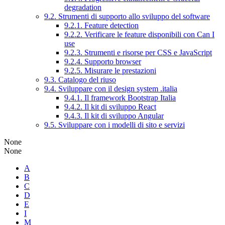
degradation
9.2. Strumenti di supporto allo sviluppo del software
9.2.1. Feature detection
9.2.2. Verificare le feature disponibili con Can I
use
9.2.3. Strumenti e risorse per CSS e JavaScript
9.2.4. Supporto browser
9.2.5. Misurare le prestazioni
9.3. Catalogo del riuso
9.4. Sviluppare con il design system .italia
9.4.1. Il framework Bootstrap Italia
9.4.2. Il kit di sviluppo React
9.4.3. Il kit di sviluppo Angular
9.5. Sviluppare con i modelli di sito e servizi
None
None
A
B
C
D
E
I
M