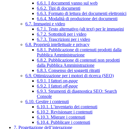
6.6.1. I documenti vanno sul web
6.6.2. Tipi di documenti
6.6.3. Formato di lettura dei documenti elettronici
6.6.4. Modalità di produzione dei documenti
6.7. Immagini e video
6.7.1. Testo alternativo (alt text) per le immagini
6.7.2. Sottotitoli per i video
6.7.3. Trascrizioni per i video
6.8. Proprietà intellettuale e privacy
6.8.1. Pubblicazione di contenuti prodotti dalla
Pubblica Amministrazione
6.8.2. Pubblicazione di contenuti non prodotti
dalla Pubblica Amministrazione
6.8.3. Consenso dei soggetti ritratti
6.9. Ottimizzazione per i motori di ricerca (SEO)
6.9.1. I fattori
on-page
6.9.2. I fattori
off-page
6.9.3. Strumenti di diagnostica SEO: Search
Console
6.10. Gestire i contenuti
6.10.1. L’inventario dei contenuti
6.10.2. Revisionare i contenuti
6.10.3. Migrare i contenuti
6.10.4. Pubblicare i contenuti
7. Progettazione dell’interazione