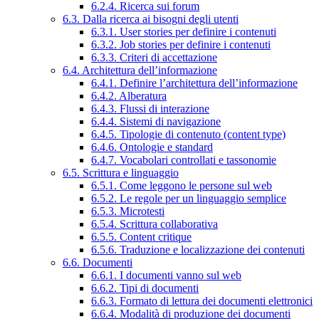
6.2.4. Ricerca sui forum
6.3. Dalla ricerca ai bisogni degli utenti
6.3.1. User stories per definire i contenuti
6.3.2. Job stories per definire i contenuti
6.3.3. Criteri di accettazione
6.4. Architettura dell’informazione
6.4.1. Definire l’architettura dell’informazione
6.4.2. Alberatura
6.4.3. Flussi di interazione
6.4.4. Sistemi di navigazione
6.4.5. Tipologie di contenuto (content type)
6.4.6. Ontologie e standard
6.4.7. Vocabolari controllati e tassonomie
6.5. Scrittura e linguaggio
6.5.1. Come leggono le persone sul web
6.5.2. Le regole per un linguaggio semplice
6.5.3. Microtesti
6.5.4. Scrittura collaborativa
6.5.5. Content critique
6.5.6. Traduzione e localizzazione dei contenuti
6.6. Documenti
6.6.1. I documenti vanno sul web
6.6.2. Tipi di documenti
6.6.3. Formato di lettura dei documenti elettronici
6.6.4. Modalità di produzione dei documenti