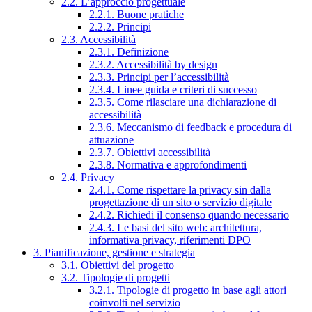
2.2. L’approccio progettuale
2.2.1. Buone pratiche
2.2.2. Principi
2.3. Accessibilità
2.3.1. Definizione
2.3.2. Accessibilità by design
2.3.3. Principi per l’accessibilità
2.3.4. Linee guida e criteri di successo
2.3.5. Come rilasciare una dichiarazione di
accessibilità
2.3.6. Meccanismo di feedback e procedura di
attuazione
2.3.7. Obiettivi accessibilità
2.3.8. Normativa e approfondimenti
2.4. Privacy
2.4.1. Come rispettare la privacy sin dalla
progettazione di un sito o servizio digitale
2.4.2. Richiedi il consenso quando necessario
2.4.3. Le basi del sito web: architettura,
informativa privacy, riferimenti DPO
3. Pianificazione, gestione e strategia
3.1. Obiettivi del progetto
3.2. Tipologie di progetti
3.2.1. Tipologie di progetto in base agli attori
coinvolti nel servizio