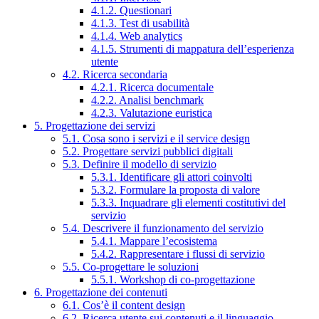
4.1.2. Questionari
4.1.3. Test di usabilità
4.1.4. Web analytics
4.1.5. Strumenti di mappatura dell’esperienza
utente
4.2. Ricerca secondaria
4.2.1. Ricerca documentale
4.2.2. Analisi benchmark
4.2.3. Valutazione euristica
5. Progettazione dei servizi
5.1. Cosa sono i servizi e il service design
5.2. Progettare servizi pubblici digitali
5.3. Definire il modello di servizio
5.3.1. Identificare gli attori coinvolti
5.3.2. Formulare la proposta di valore
5.3.3. Inquadrare gli elementi costitutivi del
servizio
5.4. Descrivere il funzionamento del servizio
5.4.1. Mappare l’ecosistema
5.4.2. Rappresentare i flussi di servizio
5.5. Co-progettare le soluzioni
5.5.1. Workshop di co-progettazione
6. Progettazione dei contenuti
6.1. Cos’è il content design
6.2. Ricerca utente sui contenuti e il linguaggio