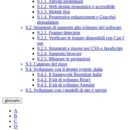
9.1.1. Attività preliminari
9.1.2. Web design responsivo e accessibile
9.1.3. Mobile first
9.1.4. Progressive enhancement e Graceful
degradation
9.2. Strumenti di supporto allo sviluppo del software
9.2.1. Feature detection
9.2.2. Verificare le feature disponibili con Can I
use
9.2.3. Strumenti e risorse per CSS e JavaScript
9.2.4. Supporto browser
9.2.5. Misurare le prestazioni
9.3. Catalogo del riuso
9.4. Sviluppare con il design system .italia
9.4.1. Il framework Bootstrap Italia
9.4.2. Il kit di sviluppo React
9.4.3. Il kit di sviluppo Angular
9.5. Sviluppare con i modelli di sito e servizi
glossario
A
B
C
D