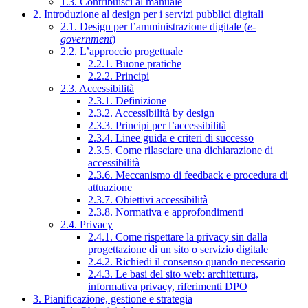
1.3. Contribuisci al manuale
2. Introduzione al design per i servizi pubblici digitali
2.1. Design per l’amministrazione digitale (
e-
government
)
2.2. L’approccio progettuale
2.2.1. Buone pratiche
2.2.2. Principi
2.3. Accessibilità
2.3.1. Definizione
2.3.2. Accessibilità by design
2.3.3. Principi per l’accessibilità
2.3.4. Linee guida e criteri di successo
2.3.5. Come rilasciare una dichiarazione di
accessibilità
2.3.6. Meccanismo di feedback e procedura di
attuazione
2.3.7. Obiettivi accessibilità
2.3.8. Normativa e approfondimenti
2.4. Privacy
2.4.1. Come rispettare la privacy sin dalla
progettazione di un sito o servizio digitale
2.4.2. Richiedi il consenso quando necessario
2.4.3. Le basi del sito web: architettura,
informativa privacy, riferimenti DPO
3. Pianificazione, gestione e strategia