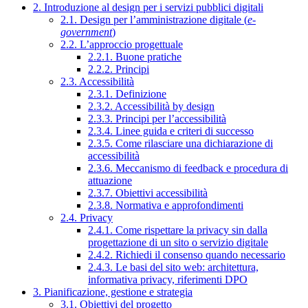
2. Introduzione al design per i servizi pubblici digitali
2.1. Design per l’amministrazione digitale (
e-
government
)
2.2. L’approccio progettuale
2.2.1. Buone pratiche
2.2.2. Principi
2.3. Accessibilità
2.3.1. Definizione
2.3.2. Accessibilità by design
2.3.3. Principi per l’accessibilità
2.3.4. Linee guida e criteri di successo
2.3.5. Come rilasciare una dichiarazione di
accessibilità
2.3.6. Meccanismo di feedback e procedura di
attuazione
2.3.7. Obiettivi accessibilità
2.3.8. Normativa e approfondimenti
2.4. Privacy
2.4.1. Come rispettare la privacy sin dalla
progettazione di un sito o servizio digitale
2.4.2. Richiedi il consenso quando necessario
2.4.3. Le basi del sito web: architettura,
informativa privacy, riferimenti DPO
3. Pianificazione, gestione e strategia
3.1. Obiettivi del progetto