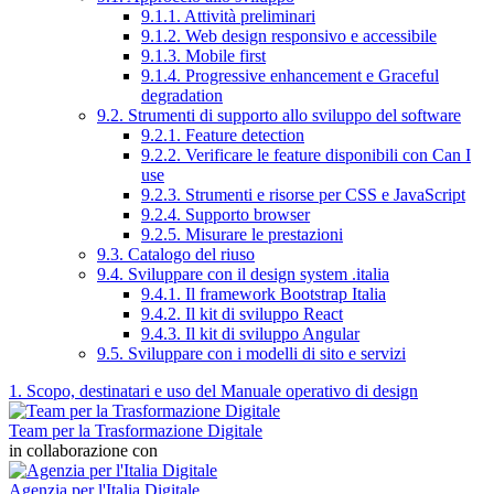
9.1.1. Attività preliminari
9.1.2. Web design responsivo e accessibile
9.1.3. Mobile first
9.1.4. Progressive enhancement e Graceful
degradation
9.2. Strumenti di supporto allo sviluppo del software
9.2.1. Feature detection
9.2.2. Verificare le feature disponibili con Can I
use
9.2.3. Strumenti e risorse per CSS e JavaScript
9.2.4. Supporto browser
9.2.5. Misurare le prestazioni
9.3. Catalogo del riuso
9.4. Sviluppare con il design system .italia
9.4.1. Il framework Bootstrap Italia
9.4.2. Il kit di sviluppo React
9.4.3. Il kit di sviluppo Angular
9.5. Sviluppare con i modelli di sito e servizi
1. Scopo, destinatari e uso del Manuale operativo di design
Team per la Trasformazione Digitale
in collaborazione con
Agenzia per l'Italia Digitale