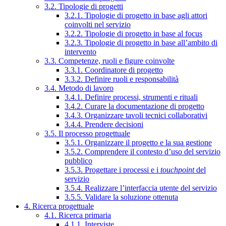
3.2. Tipologie di progetti
3.2.1. Tipologie di progetto in base agli attori
coinvolti nel servizio
3.2.2. Tipologie di progetto in base al focus
3.2.3. Tipologie di progetto in base all’ambito di
intervento
3.3. Competenze, ruoli e figure coinvolte
3.3.1. Coordinatore di progetto
3.3.2. Definire ruoli e responsabilità
3.4. Metodo di lavoro
3.4.1. Definire processi, strumenti e rituali
3.4.2. Curare la documentazione di progetto
3.4.3. Organizzare tavoli tecnici collaborativi
3.4.4. Prendere decisioni
3.5. Il processo progettuale
3.5.1. Organizzare il progetto e la sua gestione
3.5.2. Comprendere il contesto d’uso del servizio
pubblico
3.5.3. Progettare i processi e i
touchpoint
del
servizio
3.5.4. Realizzare l’interfaccia utente del servizio
3.5.5. Validare la soluzione ottenuta
4. Ricerca progettuale
4.1. Ricerca primaria
4.1.1. Interviste