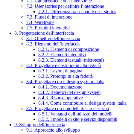
7.1. Caratteristiche dell’interazione
7.2. User stories per definire l’interazione
7.2.1. Differenza tra scenari e user stories
7.3. Flussi di interazione
7.4. Wireframe
7.5. Prototipi interattivi
8. Progettazione dell’interfaccia
8.1. Obiettivi dell’interfaccia
8.2. Elementi dell’interfaccia
8.2.1. Elementi di composizione
8.2.2. Elementi interattivi
8.2.3. Elementi testuali (microtesti)
8.3. Progettare e costruire in alta fedeltà
8.3.1. Layout di pagina
8.3.2. Prototipi in alta fedeltà
8.4. Progettare con il design system .italia
8.4.1. Documentazione
8.4.2. Benefici del design system
8.4.3. Risorse operative
8.4.4. Come contribuire al design system .italia
8.5. Progettare con i modelli di sito e servizi
8.5.1. Vantaggi dell’utilizzo dei modelli
8.5.2. I modelli di sito e servizi disponibili
9. Sviluppo dell’interfaccia
9.1. Approccio allo sviluppo