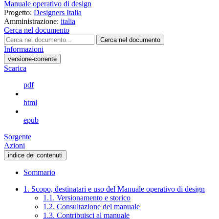
Manuale operativo di design
Progetto:
Designers Italia
Amministrazione:
italia
Cerca nel documento
Cerca nel documento
Informazioni
versione-corrente
Scarica
pdf
html
epub
Sorgente
Azioni
indice dei contenuti
Sommario
1. Scopo, destinatari e uso del Manuale operativo di design
1.1. Versionamento e storico
1.2. Consultazione del manuale
1.3. Contribuisci al manuale