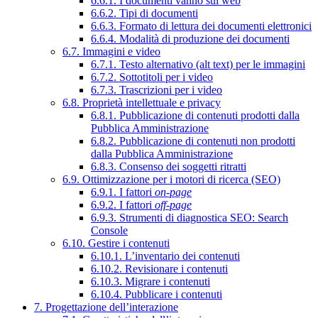
6.6.1. I documenti vanno sul web
6.6.2. Tipi di documenti
6.6.3. Formato di lettura dei documenti elettronici
6.6.4. Modalità di produzione dei documenti
6.7. Immagini e video
6.7.1. Testo alternativo (alt text) per le immagini
6.7.2. Sottotitoli per i video
6.7.3. Trascrizioni per i video
6.8. Proprietà intellettuale e privacy
6.8.1. Pubblicazione di contenuti prodotti dalla
Pubblica Amministrazione
6.8.2. Pubblicazione di contenuti non prodotti
dalla Pubblica Amministrazione
6.8.3. Consenso dei soggetti ritratti
6.9. Ottimizzazione per i motori di ricerca (SEO)
6.9.1. I fattori
on-page
6.9.2. I fattori
off-page
6.9.3. Strumenti di diagnostica SEO: Search
Console
6.10. Gestire i contenuti
6.10.1. L’inventario dei contenuti
6.10.2. Revisionare i contenuti
6.10.3. Migrare i contenuti
6.10.4. Pubblicare i contenuti
7. Progettazione dell’interazione