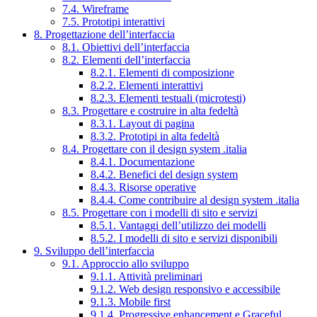
7.4. Wireframe
7.5. Prototipi interattivi
8. Progettazione dell’interfaccia
8.1. Obiettivi dell’interfaccia
8.2. Elementi dell’interfaccia
8.2.1. Elementi di composizione
8.2.2. Elementi interattivi
8.2.3. Elementi testuali (microtesti)
8.3. Progettare e costruire in alta fedeltà
8.3.1. Layout di pagina
8.3.2. Prototipi in alta fedeltà
8.4. Progettare con il design system .italia
8.4.1. Documentazione
8.4.2. Benefici del design system
8.4.3. Risorse operative
8.4.4. Come contribuire al design system .italia
8.5. Progettare con i modelli di sito e servizi
8.5.1. Vantaggi dell’utilizzo dei modelli
8.5.2. I modelli di sito e servizi disponibili
9. Sviluppo dell’interfaccia
9.1. Approccio allo sviluppo
9.1.1. Attività preliminari
9.1.2. Web design responsivo e accessibile
9.1.3. Mobile first
9.1.4. Progressive enhancement e Graceful