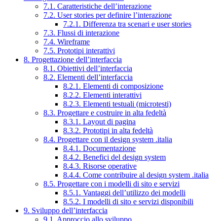
7.1. Caratteristiche dell’interazione
7.2. User stories per definire l’interazione
7.2.1. Differenza tra scenari e user stories
7.3. Flussi di interazione
7.4. Wireframe
7.5. Prototipi interattivi
8. Progettazione dell’interfaccia
8.1. Obiettivi dell’interfaccia
8.2. Elementi dell’interfaccia
8.2.1. Elementi di composizione
8.2.2. Elementi interattivi
8.2.3. Elementi testuali (microtesti)
8.3. Progettare e costruire in alta fedeltà
8.3.1. Layout di pagina
8.3.2. Prototipi in alta fedeltà
8.4. Progettare con il design system .italia
8.4.1. Documentazione
8.4.2. Benefici del design system
8.4.3. Risorse operative
8.4.4. Come contribuire al design system .italia
8.5. Progettare con i modelli di sito e servizi
8.5.1. Vantaggi dell’utilizzo dei modelli
8.5.2. I modelli di sito e servizi disponibili
9. Sviluppo dell’interfaccia
9.1. Approccio allo sviluppo