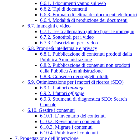
6.6.1. I documenti vanno sul web
6.6.2. Tipi di documenti
6.6.3. Formato di lettura dei documenti elettronici
6.6.4. Modalità di produzione dei documenti
6.7. Immagini e video
6.7.1. Testo alternativo (alt text) per le immagini
6.7.2. Sottotitoli per i video
6.7.3. Trascrizioni per i video
6.8. Proprietà intellettuale e privacy
6.8.1. Pubblicazione di contenuti prodotti dalla
Pubblica Amministrazione
6.8.2. Pubblicazione di contenuti non prodotti
dalla Pubblica Amministrazione
6.8.3. Consenso dei soggetti ritratti
6.9. Ottimizzazione per i motori di ricerca (SEO)
6.9.1. I fattori
on-page
6.9.2. I fattori
off-page
6.9.3. Strumenti di diagnostica SEO: Search
Console
6.10. Gestire i contenuti
6.10.1. L’inventario dei contenuti
6.10.2. Revisionare i contenuti
6.10.3. Migrare i contenuti
6.10.4. Pubblicare i contenuti
7. Progettazione dell’interazione