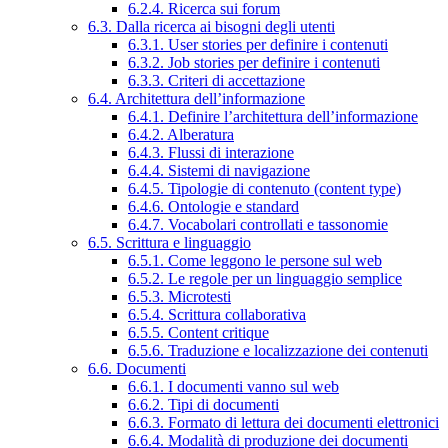
6.2.4. Ricerca sui forum
6.3. Dalla ricerca ai bisogni degli utenti
6.3.1. User stories per definire i contenuti
6.3.2. Job stories per definire i contenuti
6.3.3. Criteri di accettazione
6.4. Architettura dell’informazione
6.4.1. Definire l’architettura dell’informazione
6.4.2. Alberatura
6.4.3. Flussi di interazione
6.4.4. Sistemi di navigazione
6.4.5. Tipologie di contenuto (content type)
6.4.6. Ontologie e standard
6.4.7. Vocabolari controllati e tassonomie
6.5. Scrittura e linguaggio
6.5.1. Come leggono le persone sul web
6.5.2. Le regole per un linguaggio semplice
6.5.3. Microtesti
6.5.4. Scrittura collaborativa
6.5.5. Content critique
6.5.6. Traduzione e localizzazione dei contenuti
6.6. Documenti
6.6.1. I documenti vanno sul web
6.6.2. Tipi di documenti
6.6.3. Formato di lettura dei documenti elettronici
6.6.4. Modalità di produzione dei documenti