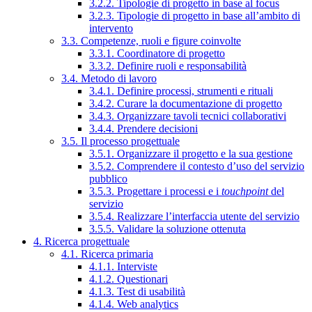
3.2.2. Tipologie di progetto in base al focus
3.2.3. Tipologie di progetto in base all’ambito di
intervento
3.3. Competenze, ruoli e figure coinvolte
3.3.1. Coordinatore di progetto
3.3.2. Definire ruoli e responsabilità
3.4. Metodo di lavoro
3.4.1. Definire processi, strumenti e rituali
3.4.2. Curare la documentazione di progetto
3.4.3. Organizzare tavoli tecnici collaborativi
3.4.4. Prendere decisioni
3.5. Il processo progettuale
3.5.1. Organizzare il progetto e la sua gestione
3.5.2. Comprendere il contesto d’uso del servizio
pubblico
3.5.3. Progettare i processi e i
touchpoint
del
servizio
3.5.4. Realizzare l’interfaccia utente del servizio
3.5.5. Validare la soluzione ottenuta
4. Ricerca progettuale
4.1. Ricerca primaria
4.1.1. Interviste
4.1.2. Questionari
4.1.3. Test di usabilità
4.1.4. Web analytics