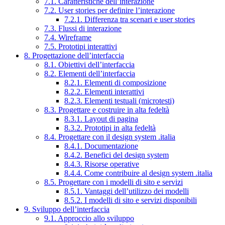
7.1. Caratteristiche dell’interazione
7.2. User stories per definire l’interazione
7.2.1. Differenza tra scenari e user stories
7.3. Flussi di interazione
7.4. Wireframe
7.5. Prototipi interattivi
8. Progettazione dell’interfaccia
8.1. Obiettivi dell’interfaccia
8.2. Elementi dell’interfaccia
8.2.1. Elementi di composizione
8.2.2. Elementi interattivi
8.2.3. Elementi testuali (microtesti)
8.3. Progettare e costruire in alta fedeltà
8.3.1. Layout di pagina
8.3.2. Prototipi in alta fedeltà
8.4. Progettare con il design system .italia
8.4.1. Documentazione
8.4.2. Benefici del design system
8.4.3. Risorse operative
8.4.4. Come contribuire al design system .italia
8.5. Progettare con i modelli di sito e servizi
8.5.1. Vantaggi dell’utilizzo dei modelli
8.5.2. I modelli di sito e servizi disponibili
9. Sviluppo dell’interfaccia
9.1. Approccio allo sviluppo