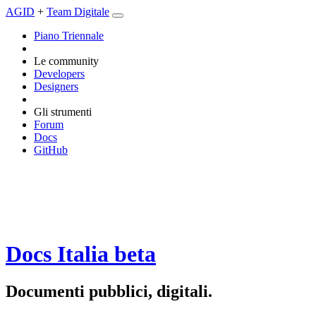
AGID
+
Team Digitale
Piano Triennale
Le community
Developers
Designers
Gli strumenti
Forum
Docs
GitHub
Docs Italia
beta
Documenti pubblici, digitali.