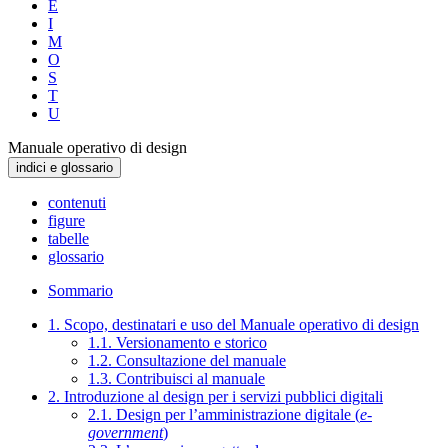
E
I
M
O
S
T
U
Manuale operativo di design
indici e glossario
contenuti
figure
tabelle
glossario
Sommario
1. Scopo, destinatari e uso del Manuale operativo di design
1.1. Versionamento e storico
1.2. Consultazione del manuale
1.3. Contribuisci al manuale
2. Introduzione al design per i servizi pubblici digitali
2.1. Design per l’amministrazione digitale (
e-
government
)