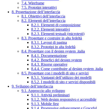
7.4. Wireframe
7.5. Prototipi interattivi
8. Progettazione dell’interfaccia
8.1. Obiettivi dell’interfaccia
8.2. Elementi dell’interfaccia
8.2.1. Elementi di composizione
8.2.2. Elementi interattivi
8.2.3. Elementi testuali (microtesti)
8.3. Progettare e costruire in alta fedeltà
8.3.1. Layout di pagina
8.3.2. Prototipi in alta fedeltà
8.4. Progettare con il design system .italia
8.4.1. Documentazione
8.4.2. Benefici del design system
8.4.3. Risorse operative
8.4.4. Come contribuire al design system .italia
8.5. Progettare con i modelli di sito e servizi
8.5.1. Vantaggi dell’utilizzo dei modelli
8.5.2. I modelli di sito e servizi disponibili
9. Sviluppo dell’interfaccia
9.1. Approccio allo sviluppo
9.1.1. Attività preliminari
9.1.2. Web design responsivo e accessibile
9.1.3. Mobile first
9.1.4. Progressive enhancement e Graceful