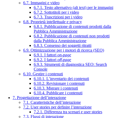
6.7. Immagini e video
6.7.1. Testo alternativo (alt text) per le immagini
6.7.2. Sottotitoli per i video
6.7.3. Trascrizioni per i video
6.8. Proprietà intellettuale e privacy
6.8.1. Pubblicazione di contenuti prodotti dalla
Pubblica Amministrazione
6.8.2. Pubblicazione di contenuti non prodotti
dalla Pubblica Amministrazione
6.8.3. Consenso dei soggetti ritratti
6.9. Ottimizzazione per i motori di ricerca (SEO)
6.9.1. I fattori
on-page
6.9.2. I fattori
off-page
6.9.3. Strumenti di diagnostica SEO: Search
Console
6.10. Gestire i contenuti
6.10.1. L’inventario dei contenuti
6.10.2. Revisionare i contenuti
6.10.3. Migrare i contenuti
6.10.4. Pubblicare i contenuti
7. Progettazione dell’interazione
7.1. Caratteristiche dell’interazione
7.2. User stories per definire l’interazione
7.2.1. Differenza tra scenari e user stories
7.3. Flussi di interazione