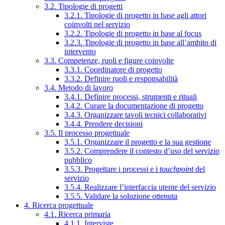
3.2. Tipologie di progetti
3.2.1. Tipologie di progetto in base agli attori
coinvolti nel servizio
3.2.2. Tipologie di progetto in base al focus
3.2.3. Tipologie di progetto in base all’ambito di
intervento
3.3. Competenze, ruoli e figure coinvolte
3.3.1. Coordinatore di progetto
3.3.2. Definire ruoli e responsabilità
3.4. Metodo di lavoro
3.4.1. Definire processi, strumenti e rituali
3.4.2. Curare la documentazione di progetto
3.4.3. Organizzare tavoli tecnici collaborativi
3.4.4. Prendere decisioni
3.5. Il processo progettuale
3.5.1. Organizzare il progetto e la sua gestione
3.5.2. Comprendere il contesto d’uso del servizio
pubblico
3.5.3. Progettare i processi e i
touchpoint
del
servizio
3.5.4. Realizzare l’interfaccia utente del servizio
3.5.5. Validare la soluzione ottenuta
4. Ricerca progettuale
4.1. Ricerca primaria
4.1.1. Interviste