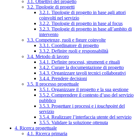
3.1. Obiettivi del progetto
3.2. Tipologie di progetti
3.2.1. Tipologie di progetto in base agli attori
coinvolti nel servizio
3.2.2. Tipologie di progetto in base al focus
3.2.3. Tipologie di progetto in base all’ambito di
intervento
3.3. Competenze, ruoli e figure coinvolte
3.3.1. Coordinatore di progetto
3.3.2. Definire ruoli e responsabilità
3.4. Metodo di lavoro
3.4.1. Definire processi, strumenti e rituali
3.4.2. Curare la documentazione di progetto
3.4.3. Organizzare tavoli tecnici collaborativi
3.4.4. Prendere decisioni
3.5. Il processo progettuale
3.5.1. Organizzare il progetto e la sua gestione
3.5.2. Comprendere il contesto d’uso del servizio
pubblico
3.5.3. Progettare i processi e i
touchpoint
del
servizio
3.5.4. Realizzare l’interfaccia utente del servizio
3.5.5. Validare la soluzione ottenuta
4. Ricerca progettuale
4.1. Ricerca primaria