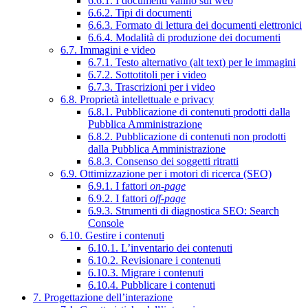
6.6.1. I documenti vanno sul web
6.6.2. Tipi di documenti
6.6.3. Formato di lettura dei documenti elettronici
6.6.4. Modalità di produzione dei documenti
6.7. Immagini e video
6.7.1. Testo alternativo (alt text) per le immagini
6.7.2. Sottotitoli per i video
6.7.3. Trascrizioni per i video
6.8. Proprietà intellettuale e privacy
6.8.1. Pubblicazione di contenuti prodotti dalla
Pubblica Amministrazione
6.8.2. Pubblicazione di contenuti non prodotti
dalla Pubblica Amministrazione
6.8.3. Consenso dei soggetti ritratti
6.9. Ottimizzazione per i motori di ricerca (SEO)
6.9.1. I fattori
on-page
6.9.2. I fattori
off-page
6.9.3. Strumenti di diagnostica SEO: Search
Console
6.10. Gestire i contenuti
6.10.1. L’inventario dei contenuti
6.10.2. Revisionare i contenuti
6.10.3. Migrare i contenuti
6.10.4. Pubblicare i contenuti
7. Progettazione dell’interazione