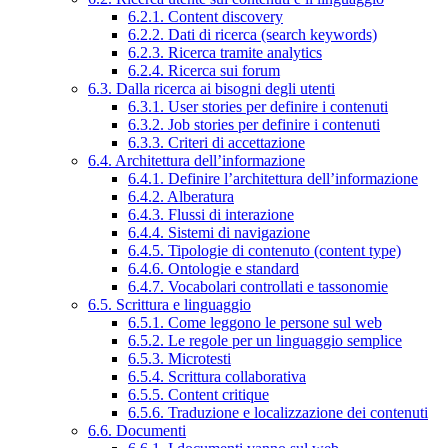
6.2.1. Content discovery
6.2.2. Dati di ricerca (search keywords)
6.2.3. Ricerca tramite analytics
6.2.4. Ricerca sui forum
6.3. Dalla ricerca ai bisogni degli utenti
6.3.1. User stories per definire i contenuti
6.3.2. Job stories per definire i contenuti
6.3.3. Criteri di accettazione
6.4. Architettura dell’informazione
6.4.1. Definire l’architettura dell’informazione
6.4.2. Alberatura
6.4.3. Flussi di interazione
6.4.4. Sistemi di navigazione
6.4.5. Tipologie di contenuto (content type)
6.4.6. Ontologie e standard
6.4.7. Vocabolari controllati e tassonomie
6.5. Scrittura e linguaggio
6.5.1. Come leggono le persone sul web
6.5.2. Le regole per un linguaggio semplice
6.5.3. Microtesti
6.5.4. Scrittura collaborativa
6.5.5. Content critique
6.5.6. Traduzione e localizzazione dei contenuti
6.6. Documenti