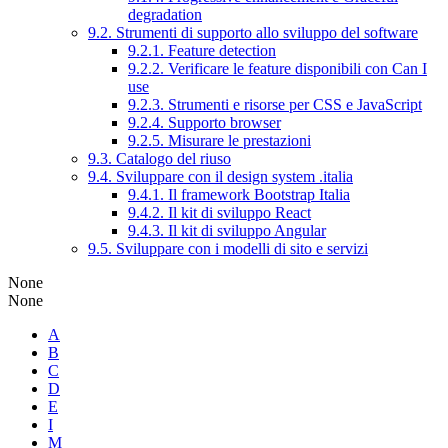
degradation
9.2. Strumenti di supporto allo sviluppo del software
9.2.1. Feature detection
9.2.2. Verificare le feature disponibili con Can I
use
9.2.3. Strumenti e risorse per CSS e JavaScript
9.2.4. Supporto browser
9.2.5. Misurare le prestazioni
9.3. Catalogo del riuso
9.4. Sviluppare con il design system .italia
9.4.1. Il framework Bootstrap Italia
9.4.2. Il kit di sviluppo React
9.4.3. Il kit di sviluppo Angular
9.5. Sviluppare con i modelli di sito e servizi
None
None
A
B
C
D
E
I
M