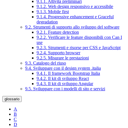
9.1.1. Attività preliminari
9.1.2. Web design responsivo e accessibile
9.1.3. Mobile first
9.1.4. Progressive enhancement e Graceful
degradation
9.2. Strumenti di supporto allo sviluppo del software
9.2.1. Feature detection
9.2.2. Verificare le feature disponibili con Can I
use
9.2.3. Strumenti e risorse per CSS e JavaScript
9.2.4. Supporto browser
9.2.5. Misurare le prestazioni
9.3. Catalogo del riuso
9.4. Sviluppare con il design system .italia
9.4.1. Il framework Bootstrap Italia
9.4.2. Il kit di sviluppo React
9.4.3. Il kit di sviluppo Angular
9.5. Sviluppare con i modelli di sito e servizi
glossario
A
B
C
D