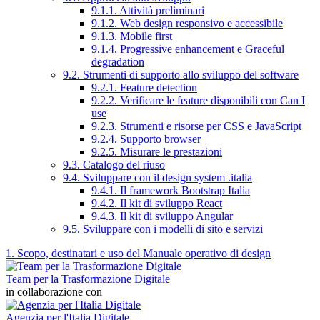
9.1.1. Attività preliminari
9.1.2. Web design responsivo e accessibile
9.1.3. Mobile first
9.1.4. Progressive enhancement e Graceful
degradation
9.2. Strumenti di supporto allo sviluppo del software
9.2.1. Feature detection
9.2.2. Verificare le feature disponibili con Can I
use
9.2.3. Strumenti e risorse per CSS e JavaScript
9.2.4. Supporto browser
9.2.5. Misurare le prestazioni
9.3. Catalogo del riuso
9.4. Sviluppare con il design system .italia
9.4.1. Il framework Bootstrap Italia
9.4.2. Il kit di sviluppo React
9.4.3. Il kit di sviluppo Angular
9.5. Sviluppare con i modelli di sito e servizi
1. Scopo, destinatari e uso del Manuale operativo di design
Team per la Trasformazione Digitale
in collaborazione con
Agenzia per l'Italia Digitale