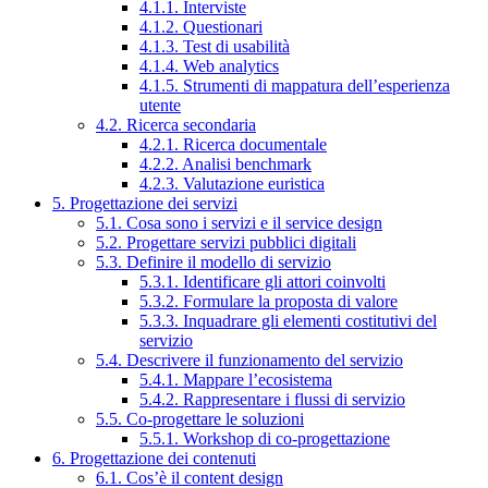
4.1.1. Interviste
4.1.2. Questionari
4.1.3. Test di usabilità
4.1.4. Web analytics
4.1.5. Strumenti di mappatura dell’esperienza
utente
4.2. Ricerca secondaria
4.2.1. Ricerca documentale
4.2.2. Analisi benchmark
4.2.3. Valutazione euristica
5. Progettazione dei servizi
5.1. Cosa sono i servizi e il service design
5.2. Progettare servizi pubblici digitali
5.3. Definire il modello di servizio
5.3.1. Identificare gli attori coinvolti
5.3.2. Formulare la proposta di valore
5.3.3. Inquadrare gli elementi costitutivi del
servizio
5.4. Descrivere il funzionamento del servizio
5.4.1. Mappare l’ecosistema
5.4.2. Rappresentare i flussi di servizio
5.5. Co-progettare le soluzioni
5.5.1. Workshop di co-progettazione
6. Progettazione dei contenuti
6.1. Cos’è il content design