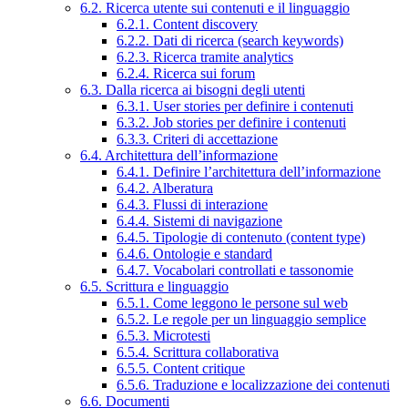
6.2. Ricerca utente sui contenuti e il linguaggio
6.2.1. Content discovery
6.2.2. Dati di ricerca (search keywords)
6.2.3. Ricerca tramite analytics
6.2.4. Ricerca sui forum
6.3. Dalla ricerca ai bisogni degli utenti
6.3.1. User stories per definire i contenuti
6.3.2. Job stories per definire i contenuti
6.3.3. Criteri di accettazione
6.4. Architettura dell’informazione
6.4.1. Definire l’architettura dell’informazione
6.4.2. Alberatura
6.4.3. Flussi di interazione
6.4.4. Sistemi di navigazione
6.4.5. Tipologie di contenuto (content type)
6.4.6. Ontologie e standard
6.4.7. Vocabolari controllati e tassonomie
6.5. Scrittura e linguaggio
6.5.1. Come leggono le persone sul web
6.5.2. Le regole per un linguaggio semplice
6.5.3. Microtesti
6.5.4. Scrittura collaborativa
6.5.5. Content critique
6.5.6. Traduzione e localizzazione dei contenuti
6.6. Documenti