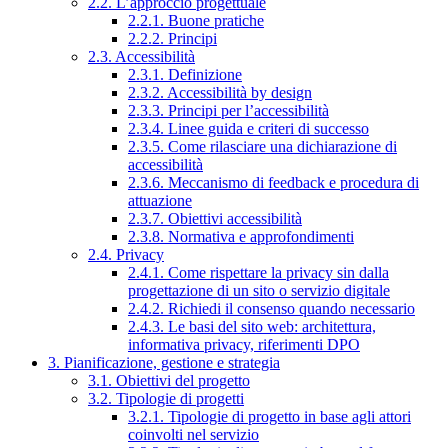
2.2. L’approccio progettuale
2.2.1. Buone pratiche
2.2.2. Principi
2.3. Accessibilità
2.3.1. Definizione
2.3.2. Accessibilità by design
2.3.3. Principi per l’accessibilità
2.3.4. Linee guida e criteri di successo
2.3.5. Come rilasciare una dichiarazione di
accessibilità
2.3.6. Meccanismo di feedback e procedura di
attuazione
2.3.7. Obiettivi accessibilità
2.3.8. Normativa e approfondimenti
2.4. Privacy
2.4.1. Come rispettare la privacy sin dalla
progettazione di un sito o servizio digitale
2.4.2. Richiedi il consenso quando necessario
2.4.3. Le basi del sito web: architettura,
informativa privacy, riferimenti DPO
3. Pianificazione, gestione e strategia
3.1. Obiettivi del progetto
3.2. Tipologie di progetti
3.2.1. Tipologie di progetto in base agli attori
coinvolti nel servizio