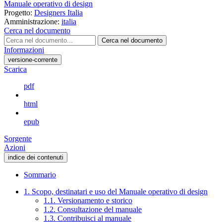
Manuale operativo di design
Progetto:
Designers Italia
Amministrazione:
italia
Cerca nel documento
Cerca nel documento
Informazioni
versione-corrente
Scarica
pdf
html
epub
Sorgente
Azioni
indice dei contenuti
Sommario
1. Scopo, destinatari e uso del Manuale operativo di design
1.1. Versionamento e storico
1.2. Consultazione del manuale
1.3. Contribuisci al manuale