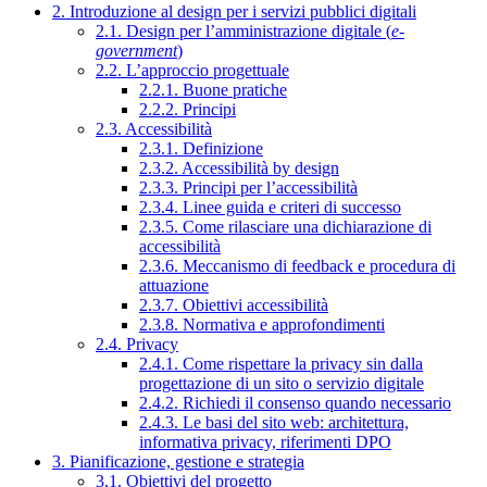
2. Introduzione al design per i servizi pubblici digitali
2.1. Design per l’amministrazione digitale (
e-
government
)
2.2. L’approccio progettuale
2.2.1. Buone pratiche
2.2.2. Principi
2.3. Accessibilità
2.3.1. Definizione
2.3.2. Accessibilità by design
2.3.3. Principi per l’accessibilità
2.3.4. Linee guida e criteri di successo
2.3.5. Come rilasciare una dichiarazione di
accessibilità
2.3.6. Meccanismo di feedback e procedura di
attuazione
2.3.7. Obiettivi accessibilità
2.3.8. Normativa e approfondimenti
2.4. Privacy
2.4.1. Come rispettare la privacy sin dalla
progettazione di un sito o servizio digitale
2.4.2. Richiedi il consenso quando necessario
2.4.3. Le basi del sito web: architettura,
informativa privacy, riferimenti DPO
3. Pianificazione, gestione e strategia
3.1. Obiettivi del progetto