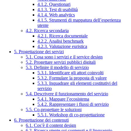
4.1.2. Questionari
4.1.3. Test di usabilità
4.1.4. Web analytics
4.1.5. Strumenti di mappatura dell’esperienza
utente
4.2. Ricerca secondaria
4.2.1. Ricerca documentale
4.2.2. Analisi benchmark
4.2.3. Valutazione euristica
5. Progettazione dei servizi
5.1. Cosa sono i servizi e il service design
5.2. Progettare servizi pubblici digitali
5.3. Definire il modello di servizio
5.3.1. Identificare gli attori coinvolti
5.3.2. Formulare la proposta di valore
5.3.3. Inquadrare gli elementi costitutivi del
servizio
5.4. Descrivere il funzionamento del servizio
5.4.1. Mappare l’ecosistema
5.4.2. Rappresentare i flussi di servizio
5.5. Co-progettare le soluzioni
5.5.1. Workshop di co-progettazione
6. Progettazione dei contenuti
6.1. Cos’è il content design
6.2. Ricerca utente sui contenuti e il linguaggio