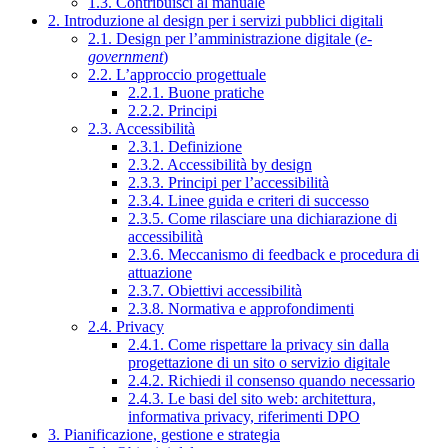
1.3. Contribuisci al manuale
2. Introduzione al design per i servizi pubblici digitali
2.1. Design per l’amministrazione digitale (
e-
government
)
2.2. L’approccio progettuale
2.2.1. Buone pratiche
2.2.2. Principi
2.3. Accessibilità
2.3.1. Definizione
2.3.2. Accessibilità by design
2.3.3. Principi per l’accessibilità
2.3.4. Linee guida e criteri di successo
2.3.5. Come rilasciare una dichiarazione di
accessibilità
2.3.6. Meccanismo di feedback e procedura di
attuazione
2.3.7. Obiettivi accessibilità
2.3.8. Normativa e approfondimenti
2.4. Privacy
2.4.1. Come rispettare la privacy sin dalla
progettazione di un sito o servizio digitale
2.4.2. Richiedi il consenso quando necessario
2.4.3. Le basi del sito web: architettura,
informativa privacy, riferimenti DPO
3. Pianificazione, gestione e strategia