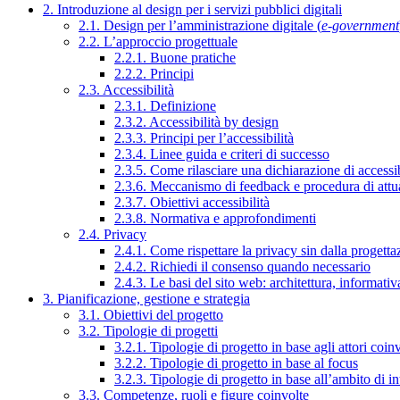
2. Introduzione al design per i servizi pubblici digitali
2.1. Design per l’amministrazione digitale (
e-government
2.2. L’approccio progettuale
2.2.1. Buone pratiche
2.2.2. Principi
2.3. Accessibilità
2.3.1. Definizione
2.3.2. Accessibilità by design
2.3.3. Principi per l’accessibilità
2.3.4. Linee guida e criteri di successo
2.3.5. Come rilasciare una dichiarazione di accessib
2.3.6. Meccanismo di feedback e procedura di attu
2.3.7. Obiettivi accessibilità
2.3.8. Normativa e approfondimenti
2.4. Privacy
2.4.1. Come rispettare la privacy sin dalla progettaz
2.4.2. Richiedi il consenso quando necessario
2.4.3. Le basi del sito web: architettura, informati
3. Pianificazione, gestione e strategia
3.1. Obiettivi del progetto
3.2. Tipologie di progetti
3.2.1. Tipologie di progetto in base agli attori coinv
3.2.2. Tipologie di progetto in base al focus
3.2.3. Tipologie di progetto in base all’ambito di i
3.3. Competenze, ruoli e figure coinvolte