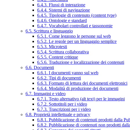
6.4.3. Flussi di interazione
6.4.4. Sistemi di navigazione
6.4.5. Tipologie di contenuto (content type)
6.4.6. Ontologie e standard
6.4.7. Vocabolari controllati e tassonomie
6.5. Scrittura e linguaggio
6.5.1. Come leggono le persone sul web
6.5.2. Le regole per un linguaggio semplice
6.5.3. Microtesti
6.5.4. Scrittura collaborativa
6.5.5. Content critique
6.5.6. Traduzione e localizzazione dei contenuti
6.6. Documenti
6.6.1. I documenti vanno sul web
6.6.2. Tipi di documenti
6.6.3. Formato di lettura dei documenti elettronici
6.6.4. Modalità di produzione dei documenti
6.7. Immagini e video
6.7.1. Testo alternativo (alt text) per le immagini
6.7.2. Sottotitoli per i video
6.7.3. Trascrizioni per i video
6.8. Proprietà intellettuale e privacy
6.8.1. Pubblicazione di contenuti prodotti dalla P
6.8.2. Pubblicazione di contenuti non prodotti dal