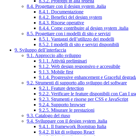
8.3.2. Prototipi in alta fedeltà
8.4. Progettare con il design system .italia
8.4.1. Documentazione
8.4.2. Benefici del design system
8.4.3. Risorse operative
8.4.4. Come contribuire al design system .italia
8.5. Progettare con i modelli di sito e servizi
8.5.1. Vantaggi dell’utilizzo dei modelli
8.5.2. I modelli di sito e servizi disponibili
9. Sviluppo dell’interfaccia
9.1. Approccio allo sviluppo
9.1.1. Attività preliminari
9.1.2. Web design responsivo e accessibile
9.1.3. Mobile first
9.1.4. Progressive enhancement e Graceful degrad
9.2. Strumenti di supporto allo sviluppo del software
9.2.1. Feature detection
9.2.2. Verificare le feature disponibili con Can I us
9.2.3. Strumenti e risorse per CSS e JavaScript
9.2.4. Supporto browser
9.2.5. Misurare le prestazioni
9.3. Catalogo del riuso
9.4. Sviluppare con il design system .italia
9.4.1. Il framework Bootstrap Italia
9.4.2. Il kit di sviluppo React