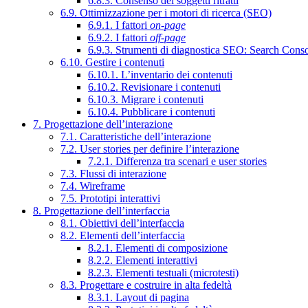
6.8.3. Consenso dei soggetti ritratti
6.9. Ottimizzazione per i motori di ricerca (SEO)
6.9.1. I fattori
on-page
6.9.2. I fattori
off-page
6.9.3. Strumenti di diagnostica SEO: Search Cons
6.10. Gestire i contenuti
6.10.1. L’inventario dei contenuti
6.10.2. Revisionare i contenuti
6.10.3. Migrare i contenuti
6.10.4. Pubblicare i contenuti
7. Progettazione dell’interazione
7.1. Caratteristiche dell’interazione
7.2. User stories per definire l’interazione
7.2.1. Differenza tra scenari e user stories
7.3. Flussi di interazione
7.4. Wireframe
7.5. Prototipi interattivi
8. Progettazione dell’interfaccia
8.1. Obiettivi dell’interfaccia
8.2. Elementi dell’interfaccia
8.2.1. Elementi di composizione
8.2.2. Elementi interattivi
8.2.3. Elementi testuali (microtesti)
8.3. Progettare e costruire in alta fedeltà
8.3.1. Layout di pagina