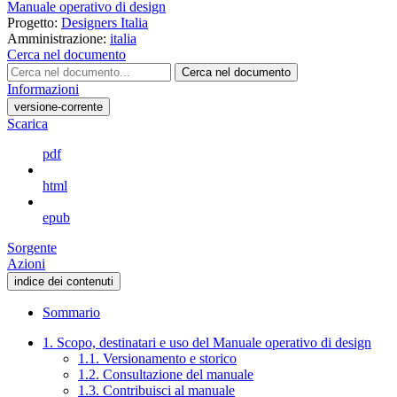
Manuale operativo di design
Progetto:
Designers Italia
Amministrazione:
italia
Cerca nel documento
Cerca nel documento
Informazioni
versione-corrente
Scarica
pdf
html
epub
Sorgente
Azioni
indice dei contenuti
Sommario
1. Scopo, destinatari e uso del Manuale operativo di design
1.1. Versionamento e storico
1.2. Consultazione del manuale
1.3. Contribuisci al manuale