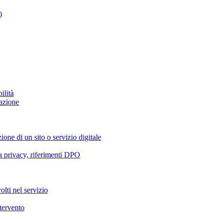
)
ilità
azione
ione di un sito o servizio digitale
va privacy, riferimenti DPO
olti nel servizio
ntervento