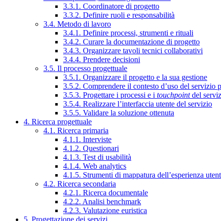
3.3.1. Coordinatore di progetto
3.3.2. Definire ruoli e responsabilità
3.4. Metodo di lavoro
3.4.1. Definire processi, strumenti e rituali
3.4.2. Curare la documentazione di progetto
3.4.3. Organizzare tavoli tecnici collaborativi
3.4.4. Prendere decisioni
3.5. Il processo progettuale
3.5.1. Organizzare il progetto e la sua gestione
3.5.2. Comprendere il contesto d’uso del servizio 
3.5.3. Progettare i processi e i
touchpoint
del servi
3.5.4. Realizzare l’interfaccia utente del servizio
3.5.5. Validare la soluzione ottenuta
4. Ricerca progettuale
4.1. Ricerca primaria
4.1.1. Interviste
4.1.2. Questionari
4.1.3. Test di usabilità
4.1.4. Web analytics
4.1.5. Strumenti di mappatura dell’esperienza uten
4.2. Ricerca secondaria
4.2.1. Ricerca documentale
4.2.2. Analisi benchmark
4.2.3. Valutazione euristica
5. Progettazione dei servizi