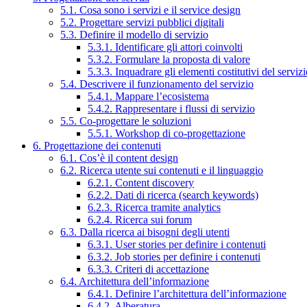
5.1. Cosa sono i servizi e il service design
5.2. Progettare servizi pubblici digitali
5.3. Definire il modello di servizio
5.3.1. Identificare gli attori coinvolti
5.3.2. Formulare la proposta di valore
5.3.3. Inquadrare gli elementi costitutivi del serviz
5.4. Descrivere il funzionamento del servizio
5.4.1. Mappare l’ecosistema
5.4.2. Rappresentare i flussi di servizio
5.5. Co-progettare le soluzioni
5.5.1. Workshop di co-progettazione
6. Progettazione dei contenuti
6.1. Cos’è il content design
6.2. Ricerca utente sui contenuti e il linguaggio
6.2.1. Content discovery
6.2.2. Dati di ricerca (search keywords)
6.2.3. Ricerca tramite analytics
6.2.4. Ricerca sui forum
6.3. Dalla ricerca ai bisogni degli utenti
6.3.1. User stories per definire i contenuti
6.3.2. Job stories per definire i contenuti
6.3.3. Criteri di accettazione
6.4. Architettura dell’informazione
6.4.1. Definire l’architettura dell’informazione
6.4.2. Alberatura