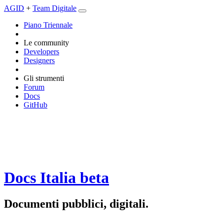
AGID
+
Team Digitale
Piano Triennale
Le community
Developers
Designers
Gli strumenti
Forum
Docs
GitHub
Docs Italia
beta
Documenti pubblici, digitali.