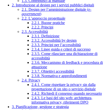
1.3. Contribuisci al manuale
2. Introduzione al design per i servizi pubblici digitali
2.1. Design per l’amministrazione digitale (
e-
government
)
2.2. L’approccio progettuale
2.2.1. Buone pratiche
2.2.2. Principi
2.3. Accessibilità
2.3.1. Definizione
2.3.2. Accessibilità by design
2.3.3. Principi per l’accessibilità
2.3.4. Linee guida e criteri di successo
2.3.5. Come rilasciare una dichiarazione di
accessibilità
2.3.6. Meccanismo di feedback e procedura di
attuazione
2.3.7. Obiettivi accessibilità
2.3.8. Normativa e approfondimenti
2.4. Privacy
2.4.1. Come rispettare la privacy sin dalla
progettazione di un sito o servizio digitale
2.4.2. Richiedi il consenso quando necessario
2.4.3. Le basi del sito web: architettura,
informativa privacy, riferimenti DPO
3. Pianificazione, gestione e strategia