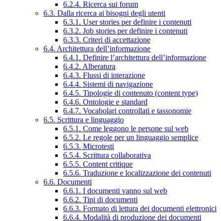
6.2.4. Ricerca sui forum
6.3. Dalla ricerca ai bisogni degli utenti
6.3.1. User stories per definire i contenuti
6.3.2. Job stories per definire i contenuti
6.3.3. Criteri di accettazione
6.4. Architettura dell’informazione
6.4.1. Definire l’architettura dell’informazione
6.4.2. Alberatura
6.4.3. Flussi di interazione
6.4.4. Sistemi di navigazione
6.4.5. Tipologie di contenuto (content type)
6.4.6. Ontologie e standard
6.4.7. Vocabolari controllati e tassonomie
6.5. Scrittura e linguaggio
6.5.1. Come leggono le persone sul web
6.5.2. Le regole per un linguaggio semplice
6.5.3. Microtesti
6.5.4. Scrittura collaborativa
6.5.5. Content critique
6.5.6. Traduzione e localizzazione dei contenuti
6.6. Documenti
6.6.1. I documenti vanno sul web
6.6.2. Tipi di documenti
6.6.3. Formato di lettura dei documenti elettronici
6.6.4. Modalità di produzione dei documenti