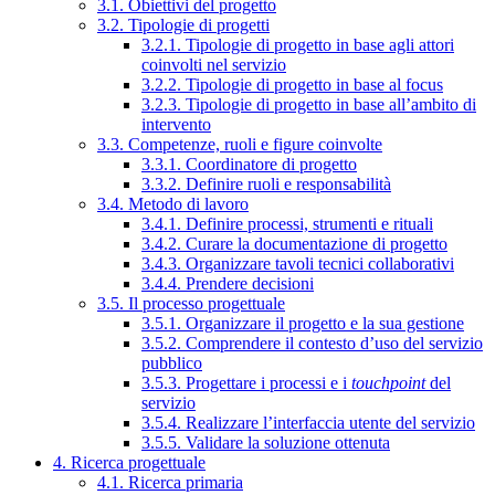
3.1. Obiettivi del progetto
3.2. Tipologie di progetti
3.2.1. Tipologie di progetto in base agli attori
coinvolti nel servizio
3.2.2. Tipologie di progetto in base al focus
3.2.3. Tipologie di progetto in base all’ambito di
intervento
3.3. Competenze, ruoli e figure coinvolte
3.3.1. Coordinatore di progetto
3.3.2. Definire ruoli e responsabilità
3.4. Metodo di lavoro
3.4.1. Definire processi, strumenti e rituali
3.4.2. Curare la documentazione di progetto
3.4.3. Organizzare tavoli tecnici collaborativi
3.4.4. Prendere decisioni
3.5. Il processo progettuale
3.5.1. Organizzare il progetto e la sua gestione
3.5.2. Comprendere il contesto d’uso del servizio
pubblico
3.5.3. Progettare i processi e i
touchpoint
del
servizio
3.5.4. Realizzare l’interfaccia utente del servizio
3.5.5. Validare la soluzione ottenuta
4. Ricerca progettuale
4.1. Ricerca primaria