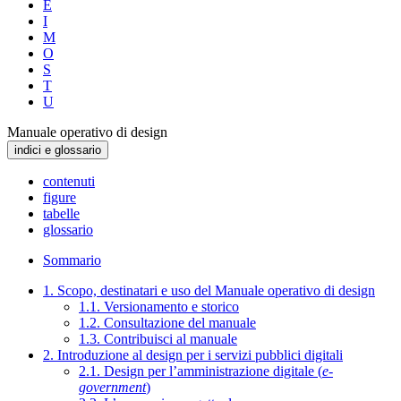
E
I
M
O
S
T
U
Manuale operativo di design
indici e glossario
contenuti
figure
tabelle
glossario
Sommario
1. Scopo, destinatari e uso del Manuale operativo di design
1.1. Versionamento e storico
1.2. Consultazione del manuale
1.3. Contribuisci al manuale
2. Introduzione al design per i servizi pubblici digitali
2.1. Design per l’amministrazione digitale (
e-
government
)