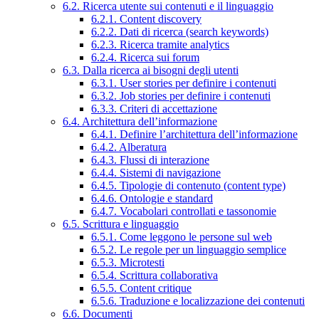
6.2. Ricerca utente sui contenuti e il linguaggio
6.2.1. Content discovery
6.2.2. Dati di ricerca (search keywords)
6.2.3. Ricerca tramite analytics
6.2.4. Ricerca sui forum
6.3. Dalla ricerca ai bisogni degli utenti
6.3.1. User stories per definire i contenuti
6.3.2. Job stories per definire i contenuti
6.3.3. Criteri di accettazione
6.4. Architettura dell’informazione
6.4.1. Definire l’architettura dell’informazione
6.4.2. Alberatura
6.4.3. Flussi di interazione
6.4.4. Sistemi di navigazione
6.4.5. Tipologie di contenuto (content type)
6.4.6. Ontologie e standard
6.4.7. Vocabolari controllati e tassonomie
6.5. Scrittura e linguaggio
6.5.1. Come leggono le persone sul web
6.5.2. Le regole per un linguaggio semplice
6.5.3. Microtesti
6.5.4. Scrittura collaborativa
6.5.5. Content critique
6.5.6. Traduzione e localizzazione dei contenuti
6.6. Documenti