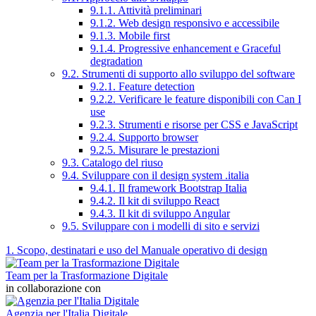
9.1.1. Attività preliminari
9.1.2. Web design responsivo e accessibile
9.1.3. Mobile first
9.1.4. Progressive enhancement e Graceful
degradation
9.2. Strumenti di supporto allo sviluppo del software
9.2.1. Feature detection
9.2.2. Verificare le feature disponibili con Can I
use
9.2.3. Strumenti e risorse per CSS e JavaScript
9.2.4. Supporto browser
9.2.5. Misurare le prestazioni
9.3. Catalogo del riuso
9.4. Sviluppare con il design system .italia
9.4.1. Il framework Bootstrap Italia
9.4.2. Il kit di sviluppo React
9.4.3. Il kit di sviluppo Angular
9.5. Sviluppare con i modelli di sito e servizi
1. Scopo, destinatari e uso del Manuale operativo di design
Team per la Trasformazione Digitale
in collaborazione con
Agenzia per l'Italia Digitale