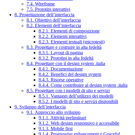
7.4. Wireframe
7.5. Prototipi interattivi
8. Progettazione dell’interfaccia
8.1. Obiettivi dell’interfaccia
8.2. Elementi dell’interfaccia
8.2.1. Elementi di composizione
8.2.2. Elementi interattivi
8.2.3. Elementi testuali (microtesti)
8.3. Progettare e costruire in alta fedeltà
8.3.1. Layout di pagina
8.3.2. Prototipi in alta fedeltà
8.4. Progettare con il design system .italia
8.4.1. Documentazione
8.4.2. Benefici del design system
8.4.3. Risorse operative
8.4.4. Come contribuire al design system .italia
8.5. Progettare con i modelli di sito e servizi
8.5.1. Vantaggi dell’utilizzo dei modelli
8.5.2. I modelli di sito e servizi disponibili
9. Sviluppo dell’interfaccia
9.1. Approccio allo sviluppo
9.1.1. Attività preliminari
9.1.2. Web design responsivo e accessibile
9.1.3. Mobile first
9.1.4. Progressive enhancement e Graceful