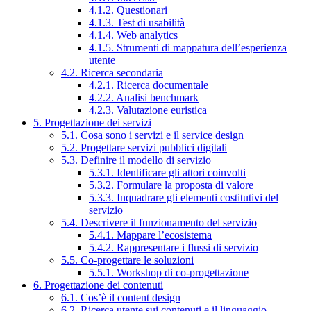
4.1.2. Questionari
4.1.3. Test di usabilità
4.1.4. Web analytics
4.1.5. Strumenti di mappatura dell’esperienza
utente
4.2. Ricerca secondaria
4.2.1. Ricerca documentale
4.2.2. Analisi benchmark
4.2.3. Valutazione euristica
5. Progettazione dei servizi
5.1. Cosa sono i servizi e il service design
5.2. Progettare servizi pubblici digitali
5.3. Definire il modello di servizio
5.3.1. Identificare gli attori coinvolti
5.3.2. Formulare la proposta di valore
5.3.3. Inquadrare gli elementi costitutivi del
servizio
5.4. Descrivere il funzionamento del servizio
5.4.1. Mappare l’ecosistema
5.4.2. Rappresentare i flussi di servizio
5.5. Co-progettare le soluzioni
5.5.1. Workshop di co-progettazione
6. Progettazione dei contenuti
6.1. Cos’è il content design
6.2. Ricerca utente sui contenuti e il linguaggio