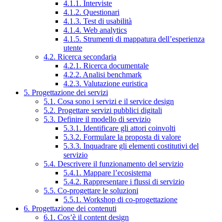
4.1.1. Interviste
4.1.2. Questionari
4.1.3. Test di usabilità
4.1.4. Web analytics
4.1.5. Strumenti di mappatura dell’esperienza
utente
4.2. Ricerca secondaria
4.2.1. Ricerca documentale
4.2.2. Analisi benchmark
4.2.3. Valutazione euristica
5. Progettazione dei servizi
5.1. Cosa sono i servizi e il service design
5.2. Progettare servizi pubblici digitali
5.3. Definire il modello di servizio
5.3.1. Identificare gli attori coinvolti
5.3.2. Formulare la proposta di valore
5.3.3. Inquadrare gli elementi costitutivi del
servizio
5.4. Descrivere il funzionamento del servizio
5.4.1. Mappare l’ecosistema
5.4.2. Rappresentare i flussi di servizio
5.5. Co-progettare le soluzioni
5.5.1. Workshop di co-progettazione
6. Progettazione dei contenuti
6.1. Cos’è il content design