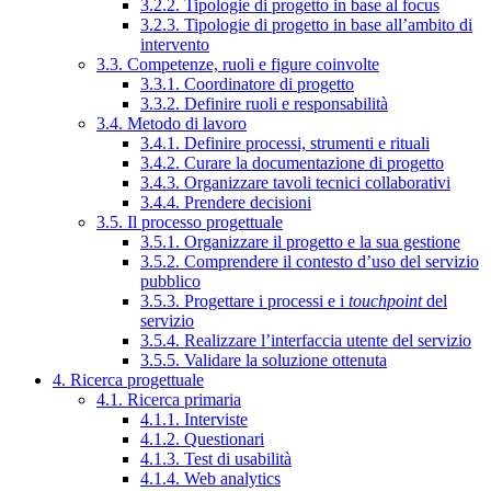
3.2.2. Tipologie di progetto in base al focus
3.2.3. Tipologie di progetto in base all’ambito di
intervento
3.3. Competenze, ruoli e figure coinvolte
3.3.1. Coordinatore di progetto
3.3.2. Definire ruoli e responsabilità
3.4. Metodo di lavoro
3.4.1. Definire processi, strumenti e rituali
3.4.2. Curare la documentazione di progetto
3.4.3. Organizzare tavoli tecnici collaborativi
3.4.4. Prendere decisioni
3.5. Il processo progettuale
3.5.1. Organizzare il progetto e la sua gestione
3.5.2. Comprendere il contesto d’uso del servizio
pubblico
3.5.3. Progettare i processi e i
touchpoint
del
servizio
3.5.4. Realizzare l’interfaccia utente del servizio
3.5.5. Validare la soluzione ottenuta
4. Ricerca progettuale
4.1. Ricerca primaria
4.1.1. Interviste
4.1.2. Questionari
4.1.3. Test di usabilità
4.1.4. Web analytics