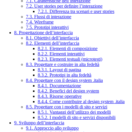
7.1. Caratteristiche dell’interazione
7.2. User stories per definire l’interazione
7.2.1. Differenza tra scenari e user stories
7.3. Flussi di interazione
7.4. Wireframe
7.5. Prototipi interattivi
8. Progettazione dell’interfaccia
8.1. Obiettivi dell’interfaccia
8.2. Elementi dell’interfaccia
8.2.1. Elementi di composizione
8.2.2. Elementi interattivi
8.2.3. Elementi testuali (microtesti)
8.3. Progettare e costruire in alta fedeltà
8.3.1. Layout di pagina
8.3.2. Prototipi in alta fedeltà
8.4. Progettare con il design system .italia
8.4.1. Documentazione
8.4.2. Benefici del design system
8.4.3. Risorse operative
8.4.4. Come contribuire al design system .italia
8.5. Progettare con i modelli di sito e servizi
8.5.1. Vantaggi dell’utilizzo dei modelli
8.5.2. I modelli di sito e servizi disponibili
9. Sviluppo dell’interfaccia
9.1. Approccio allo sviluppo