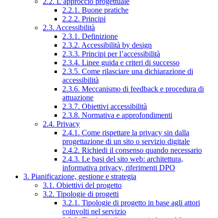
2.2. L’approccio progettuale
2.2.1. Buone pratiche
2.2.2. Principi
2.3. Accessibilità
2.3.1. Definizione
2.3.2. Accessibilità by design
2.3.3. Principi per l’accessibilità
2.3.4. Linee guida e criteri di successo
2.3.5. Come rilasciare una dichiarazione di
accessibilità
2.3.6. Meccanismo di feedback e procedura di
attuazione
2.3.7. Obiettivi accessibilità
2.3.8. Normativa e approfondimenti
2.4. Privacy
2.4.1. Come rispettare la privacy sin dalla
progettazione di un sito o servizio digitale
2.4.2. Richiedi il consenso quando necessario
2.4.3. Le basi del sito web: architettura,
informativa privacy, riferimenti DPO
3. Pianificazione, gestione e strategia
3.1. Obiettivi del progetto
3.2. Tipologie di progetti
3.2.1. Tipologie di progetto in base agli attori
coinvolti nel servizio