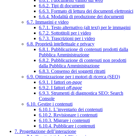
6.6.1. I documenti vanno sul web
6.6.2. Tipi di documenti
6.6.3. Formato di lettura dei documenti elettronici
6.6.4. Modalità di produzione dei documenti
6.7. Immagini e video
6.7.1. Testo alternativo (alt text) per le immagini
6.7.2. Sottotitoli per i video
6.7.3. Trascrizioni per i video
6.8. Proprietà intellettuale e privacy
6.8.1. Pubblicazione di contenuti prodotti dalla
Pubblica Amministrazione
6.8.2. Pubblicazione di contenuti non prodotti
dalla Pubblica Amministrazione
6.8.3. Consenso dei soggetti ritratti
6.9. Ottimizzazione per i motori di ricerca (SEO)
6.9.1. I fattori
on-page
6.9.2. I fattori
off-page
6.9.3. Strumenti di diagnostica SEO: Search
Console
6.10. Gestire i contenuti
6.10.1. L’inventario dei contenuti
6.10.2. Revisionare i contenuti
6.10.3. Migrare i contenuti
6.10.4. Pubblicare i contenuti
7. Progettazione dell’interazione