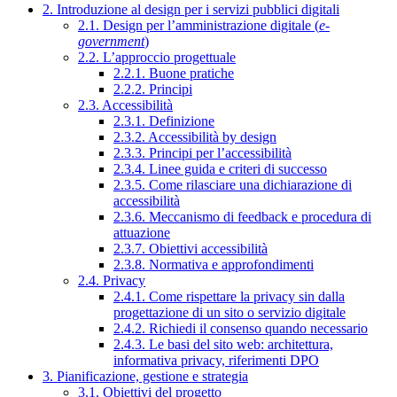
2. Introduzione al design per i servizi pubblici digitali
2.1. Design per l’amministrazione digitale (
e-
government
)
2.2. L’approccio progettuale
2.2.1. Buone pratiche
2.2.2. Principi
2.3. Accessibilità
2.3.1. Definizione
2.3.2. Accessibilità by design
2.3.3. Principi per l’accessibilità
2.3.4. Linee guida e criteri di successo
2.3.5. Come rilasciare una dichiarazione di
accessibilità
2.3.6. Meccanismo di feedback e procedura di
attuazione
2.3.7. Obiettivi accessibilità
2.3.8. Normativa e approfondimenti
2.4. Privacy
2.4.1. Come rispettare la privacy sin dalla
progettazione di un sito o servizio digitale
2.4.2. Richiedi il consenso quando necessario
2.4.3. Le basi del sito web: architettura,
informativa privacy, riferimenti DPO
3. Pianificazione, gestione e strategia
3.1. Obiettivi del progetto