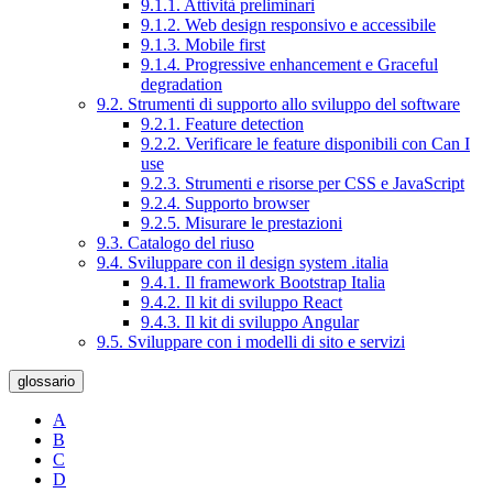
9.1.1. Attività preliminari
9.1.2. Web design responsivo e accessibile
9.1.3. Mobile first
9.1.4. Progressive enhancement e Graceful
degradation
9.2. Strumenti di supporto allo sviluppo del software
9.2.1. Feature detection
9.2.2. Verificare le feature disponibili con Can I
use
9.2.3. Strumenti e risorse per CSS e JavaScript
9.2.4. Supporto browser
9.2.5. Misurare le prestazioni
9.3. Catalogo del riuso
9.4. Sviluppare con il design system .italia
9.4.1. Il framework Bootstrap Italia
9.4.2. Il kit di sviluppo React
9.4.3. Il kit di sviluppo Angular
9.5. Sviluppare con i modelli di sito e servizi
glossario
A
B
C
D