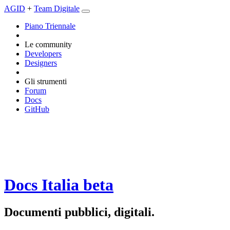
AGID
+
Team Digitale
Piano Triennale
Le community
Developers
Designers
Gli strumenti
Forum
Docs
GitHub
Docs Italia
beta
Documenti pubblici, digitali.