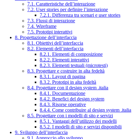
7.1. Caratteristiche dell’interazione
7.2. User stories per definire l’interazione
7.2.1. Differenza tra scenari e user stories
7.3. Flussi di interazione
7.4. Wireframe
7.5. Prototipi interattivi
8. Progettazione dell’interfaccia
8.1. Obiettivi dell’interfaccia
8.2. Elementi dell’interfaccia
8.2.1. Elementi di composizione
8.2.2. Elementi interattivi
8.2.3. Elementi testuali (microtesti)
8.3. Progettare e costruire in alta fedeltà
8.3.1. Layout di pagina
8.3.2. Prototipi in alta fedeltà
8.4. Progettare con il design system .italia
8.4.1. Documentazione
8.4.2. Benefici del design system
8.4.3. Risorse operative
8.4.4. Come contribuire al design system .italia
8.5. Progettare con i modelli di sito e servizi
8.5.1. Vantaggi dell’utilizzo dei modelli
8.5.2. I modelli di sito e servizi disponibili
9. Sviluppo dell’interfaccia
9.1. Approccio allo sviluppo