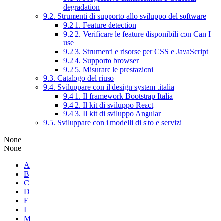
degradation
9.2. Strumenti di supporto allo sviluppo del software
9.2.1. Feature detection
9.2.2. Verificare le feature disponibili con Can I
use
9.2.3. Strumenti e risorse per CSS e JavaScript
9.2.4. Supporto browser
9.2.5. Misurare le prestazioni
9.3. Catalogo del riuso
9.4. Sviluppare con il design system .italia
9.4.1. Il framework Bootstrap Italia
9.4.2. Il kit di sviluppo React
9.4.3. Il kit di sviluppo Angular
9.5. Sviluppare con i modelli di sito e servizi
None
None
A
B
C
D
E
I
M