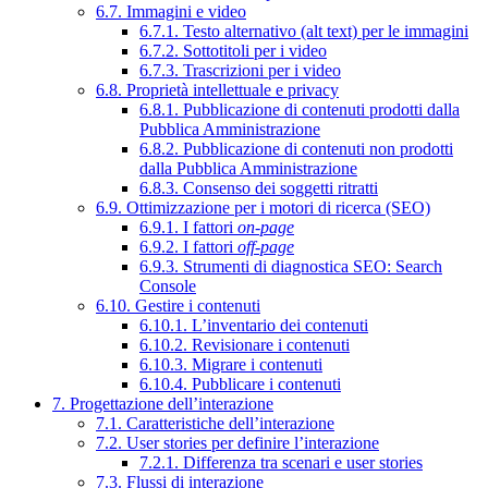
6.7. Immagini e video
6.7.1. Testo alternativo (alt text) per le immagini
6.7.2. Sottotitoli per i video
6.7.3. Trascrizioni per i video
6.8. Proprietà intellettuale e privacy
6.8.1. Pubblicazione di contenuti prodotti dalla
Pubblica Amministrazione
6.8.2. Pubblicazione di contenuti non prodotti
dalla Pubblica Amministrazione
6.8.3. Consenso dei soggetti ritratti
6.9. Ottimizzazione per i motori di ricerca (SEO)
6.9.1. I fattori
on-page
6.9.2. I fattori
off-page
6.9.3. Strumenti di diagnostica SEO: Search
Console
6.10. Gestire i contenuti
6.10.1. L’inventario dei contenuti
6.10.2. Revisionare i contenuti
6.10.3. Migrare i contenuti
6.10.4. Pubblicare i contenuti
7. Progettazione dell’interazione
7.1. Caratteristiche dell’interazione
7.2. User stories per definire l’interazione
7.2.1. Differenza tra scenari e user stories
7.3. Flussi di interazione