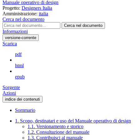
Manuale operativo di design
Progetto:
Designers Italia
Amministrazione:
italia
Cerca nel documento
Cerca nel documento
Informazioni
versione-corrente
Scarica
pdf
html
epub
Sorgente
Azioni
indice dei contenuti
Sommario
1. Scopo, destinatari e uso del Manuale operativo di design
1.1. Versionamento e storico
1.2. Consultazione del manuale
1.3. Contribuisci al manuale