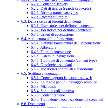
6.2.1. Content discovery
6.2.2. Dati di ricerca (search keywords)
6.2.3. Ricerca tramite analytics
6.2.4. Ricerca sui forum
6.3. Dalla ricerca ai bisogni degli utenti
6.3.1. User stories per definire i contenuti
6.3.2. Job stories per definire i contenuti
6.3.3. Criteri di accettazione
6.4. Architettura dell’informazione
6.4.1. Definire l’architettura dell’informazione
6.4.2. Alberatura
6.4.3. Flussi di interazione
6.4.4. Sistemi di navigazione
6.4.5. Tipologie di contenuto (content type)
6.4.6. Ontologie e standard
6.4.7. Vocabolari controllati e tassonomie
6.5. Scrittura e linguaggio
6.5.1. Come leggono le persone sul web
6.5.2. Le regole per un linguaggio semplice
6.5.3. Microtesti
6.5.4. Scrittura collaborativa
6.5.5. Content critique
6.5.6. Traduzione e localizzazione dei contenuti
6.6. Documenti