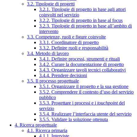
3.2. Tipologie di progetti
3.2.1. Tipologie di progetto in base agli attori
coinvolti nel servizio
3.2.2. Tipologie di progetto in base al focus
3.2.3. Tipologie di progetto in base all’ambito di
intervento
3.3. Competenze, ruoli e figure coinvolte
3.3.1. Coordinatore di progetto
3.3.2. Definire ruoli e responsabilità
3.4. Metodo di lavoro
3.4.1. Definire processi, strumenti e rituali
3.4.2. Curare la documentazione di progetto
3.4.3. Organizzare tavoli tecnici collaborativi
3.4.4. Prendere decisioni
3.5. Il processo progettuale
3.5.1. Organizzare il progetto e la sua gestione
3.5.2. Comprendere il contesto d’uso del servizio
pubblico
3.5.3. Progettare i processi e i
touchpoint
del
servizio
3.5.4. Realizzare l’interfaccia utente del servizio
3.5.5. Validare la soluzione ottenuta
4. Ricerca progettuale
4.1. Ricerca primaria
4.1.1. Interviste