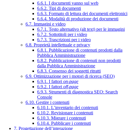
6.6.1. I documenti vanno sul web
6.6.2. Tipi di documenti
6.6.3. Formato di lettura dei documenti elettronici
6.6.4. Modalità di produzione dei documenti
6.7. Immagini e video
6.7.1. Testo alternativo (alt text) per le immagini
6.7.2. Sottotitoli per i video
6.7.3. Trascrizioni per i video
6.8. Proprietà intellettuale e privacy
6.8.1. Pubblicazione di contenuti prodotti dalla
Pubblica Amministrazione
6.8.2. Pubblicazione di contenuti non prodotti
dalla Pubblica Amministrazione
6.8.3. Consenso dei soggetti ritratti
6.9. Ottimizzazione per i motori di ricerca (SEO)
6.9.1. I fattori
on-page
6.9.2. I fattori
off-page
6.9.3. Strumenti di diagnostica SEO: Search
Console
6.10. Gestire i contenuti
6.10.1. L’inventario dei contenuti
6.10.2. Revisionare i contenuti
6.10.3. Migrare i contenuti
6.10.4. Pubblicare i contenuti
7. Progettazione dell’interazione