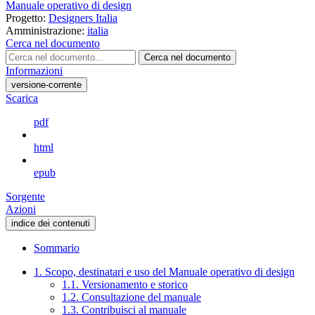
Manuale operativo di design
Progetto:
Designers Italia
Amministrazione:
italia
Cerca nel documento
Cerca nel documento
Informazioni
versione-corrente
Scarica
pdf
html
epub
Sorgente
Azioni
indice dei contenuti
Sommario
1. Scopo, destinatari e uso del Manuale operativo di design
1.1. Versionamento e storico
1.2. Consultazione del manuale
1.3. Contribuisci al manuale