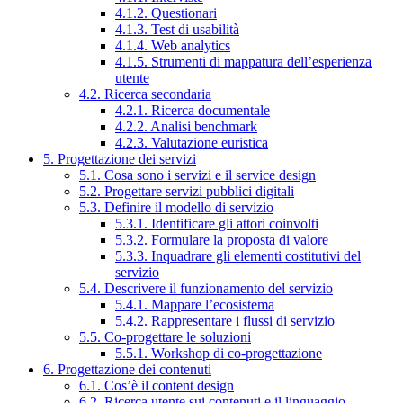
4.1.2. Questionari
4.1.3. Test di usabilità
4.1.4. Web analytics
4.1.5. Strumenti di mappatura dell’esperienza
utente
4.2. Ricerca secondaria
4.2.1. Ricerca documentale
4.2.2. Analisi benchmark
4.2.3. Valutazione euristica
5. Progettazione dei servizi
5.1. Cosa sono i servizi e il service design
5.2. Progettare servizi pubblici digitali
5.3. Definire il modello di servizio
5.3.1. Identificare gli attori coinvolti
5.3.2. Formulare la proposta di valore
5.3.3. Inquadrare gli elementi costitutivi del
servizio
5.4. Descrivere il funzionamento del servizio
5.4.1. Mappare l’ecosistema
5.4.2. Rappresentare i flussi di servizio
5.5. Co-progettare le soluzioni
5.5.1. Workshop di co-progettazione
6. Progettazione dei contenuti
6.1. Cos’è il content design
6.2. Ricerca utente sui contenuti e il linguaggio