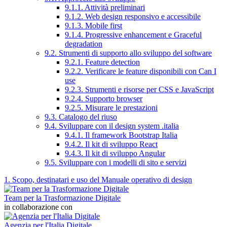
9.1.1. Attività preliminari
9.1.2. Web design responsivo e accessibile
9.1.3. Mobile first
9.1.4. Progressive enhancement e Graceful
degradation
9.2. Strumenti di supporto allo sviluppo del software
9.2.1. Feature detection
9.2.2. Verificare le feature disponibili con Can I
use
9.2.3. Strumenti e risorse per CSS e JavaScript
9.2.4. Supporto browser
9.2.5. Misurare le prestazioni
9.3. Catalogo del riuso
9.4. Sviluppare con il design system .italia
9.4.1. Il framework Bootstrap Italia
9.4.2. Il kit di sviluppo React
9.4.3. Il kit di sviluppo Angular
9.5. Sviluppare con i modelli di sito e servizi
1. Scopo, destinatari e uso del Manuale operativo di design
Team per la Trasformazione Digitale
in collaborazione con
Agenzia per l'Italia Digitale