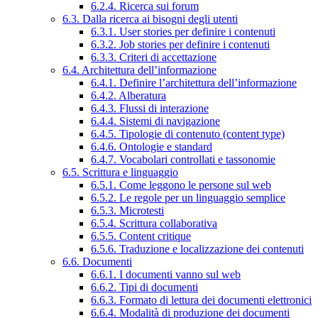
6.2.4. Ricerca sui forum
6.3. Dalla ricerca ai bisogni degli utenti
6.3.1. User stories per definire i contenuti
6.3.2. Job stories per definire i contenuti
6.3.3. Criteri di accettazione
6.4. Architettura dell’informazione
6.4.1. Definire l’architettura dell’informazione
6.4.2. Alberatura
6.4.3. Flussi di interazione
6.4.4. Sistemi di navigazione
6.4.5. Tipologie di contenuto (content type)
6.4.6. Ontologie e standard
6.4.7. Vocabolari controllati e tassonomie
6.5. Scrittura e linguaggio
6.5.1. Come leggono le persone sul web
6.5.2. Le regole per un linguaggio semplice
6.5.3. Microtesti
6.5.4. Scrittura collaborativa
6.5.5. Content critique
6.5.6. Traduzione e localizzazione dei contenuti
6.6. Documenti
6.6.1. I documenti vanno sul web
6.6.2. Tipi di documenti
6.6.3. Formato di lettura dei documenti elettronici
6.6.4. Modalità di produzione dei documenti