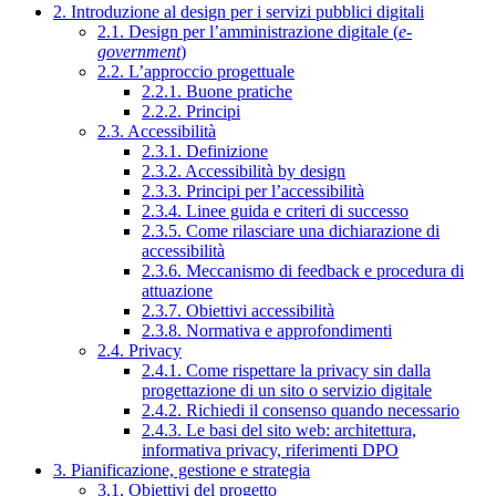
2. Introduzione al design per i servizi pubblici digitali
2.1. Design per l’amministrazione digitale (
e-
government
)
2.2. L’approccio progettuale
2.2.1. Buone pratiche
2.2.2. Principi
2.3. Accessibilità
2.3.1. Definizione
2.3.2. Accessibilità by design
2.3.3. Principi per l’accessibilità
2.3.4. Linee guida e criteri di successo
2.3.5. Come rilasciare una dichiarazione di
accessibilità
2.3.6. Meccanismo di feedback e procedura di
attuazione
2.3.7. Obiettivi accessibilità
2.3.8. Normativa e approfondimenti
2.4. Privacy
2.4.1. Come rispettare la privacy sin dalla
progettazione di un sito o servizio digitale
2.4.2. Richiedi il consenso quando necessario
2.4.3. Le basi del sito web: architettura,
informativa privacy, riferimenti DPO
3. Pianificazione, gestione e strategia
3.1. Obiettivi del progetto