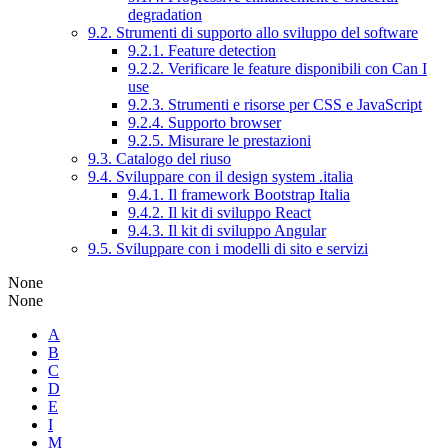
degradation
9.2. Strumenti di supporto allo sviluppo del software
9.2.1. Feature detection
9.2.2. Verificare le feature disponibili con Can I
use
9.2.3. Strumenti e risorse per CSS e JavaScript
9.2.4. Supporto browser
9.2.5. Misurare le prestazioni
9.3. Catalogo del riuso
9.4. Sviluppare con il design system .italia
9.4.1. Il framework Bootstrap Italia
9.4.2. Il kit di sviluppo React
9.4.3. Il kit di sviluppo Angular
9.5. Sviluppare con i modelli di sito e servizi
None
None
A
B
C
D
E
I
M