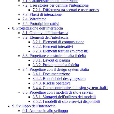
7.1. Caratteristiche dell’interazione
7.2. User stories per definire l’interazione
7.2.1. Differenza tra scenari e user stories
7.3. Flussi di interazione
7.4. Wireframe
7.5. Prototipi interattivi
8. Progettazione dell’interfaccia
8.1. Obiettivi dell’interfaccia
8.2. Elementi dell’interfaccia
8.2.1. Elementi di composizione
8.2.2. Elementi interattivi
8.2.3. Elementi testuali (microtesti)
8.3. Progettare e costruire in alta fedeltà
8.3.1. Layout di pagina
8.3.2. Prototipi in alta fedeltà
8.4. Progettare con il design system .italia
8.4.1. Documentazione
8.4.2. Benefici del design system
8.4.3. Risorse operative
8.4.4. Come contribuire al design system .italia
8.5. Progettare con i modelli di sito e servizi
8.5.1. Vantaggi dell’utilizzo dei modelli
8.5.2. I modelli di sito e servizi disponibili
9. Sviluppo dell’interfaccia
9.1. Approccio allo sviluppo