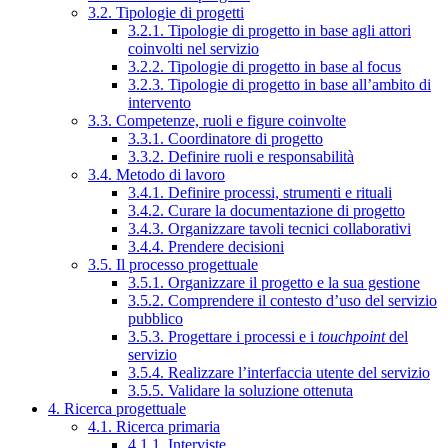
3.2. Tipologie di progetti
3.2.1. Tipologie di progetto in base agli attori
coinvolti nel servizio
3.2.2. Tipologie di progetto in base al focus
3.2.3. Tipologie di progetto in base all’ambito di
intervento
3.3. Competenze, ruoli e figure coinvolte
3.3.1. Coordinatore di progetto
3.3.2. Definire ruoli e responsabilità
3.4. Metodo di lavoro
3.4.1. Definire processi, strumenti e rituali
3.4.2. Curare la documentazione di progetto
3.4.3. Organizzare tavoli tecnici collaborativi
3.4.4. Prendere decisioni
3.5. Il processo progettuale
3.5.1. Organizzare il progetto e la sua gestione
3.5.2. Comprendere il contesto d’uso del servizio
pubblico
3.5.3. Progettare i processi e i
touchpoint
del
servizio
3.5.4. Realizzare l’interfaccia utente del servizio
3.5.5. Validare la soluzione ottenuta
4. Ricerca progettuale
4.1. Ricerca primaria
4.1.1. Interviste