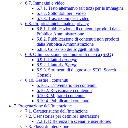
6.7. Immagini e video
6.7.1. Testo alternativo (alt text) per le immagini
6.7.2. Sottotitoli per i video
6.7.3. Trascrizioni per i video
6.8. Proprietà intellettuale e privacy
6.8.1. Pubblicazione di contenuti prodotti dalla
Pubblica Amministrazione
6.8.2. Pubblicazione di contenuti non prodotti
dalla Pubblica Amministrazione
6.8.3. Consenso dei soggetti ritratti
6.9. Ottimizzazione per i motori di ricerca (SEO)
6.9.1. I fattori
on-page
6.9.2. I fattori
off-page
6.9.3. Strumenti di diagnostica SEO: Search
Console
6.10. Gestire i contenuti
6.10.1. L’inventario dei contenuti
6.10.2. Revisionare i contenuti
6.10.3. Migrare i contenuti
6.10.4. Pubblicare i contenuti
7. Progettazione dell’interazione
7.1. Caratteristiche dell’interazione
7.2. User stories per definire l’interazione
7.2.1. Differenza tra scenari e user stories
7.3. Flussi di interazione