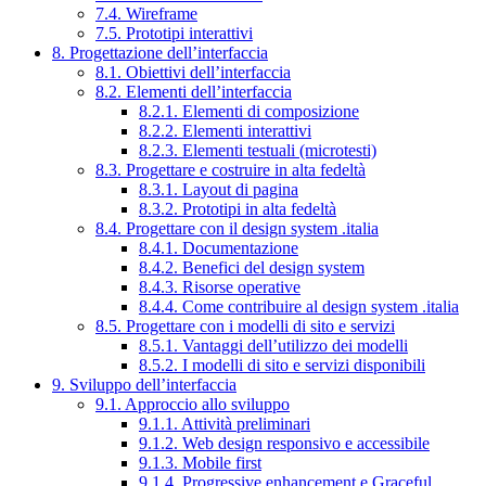
7.4. Wireframe
7.5. Prototipi interattivi
8. Progettazione dell’interfaccia
8.1. Obiettivi dell’interfaccia
8.2. Elementi dell’interfaccia
8.2.1. Elementi di composizione
8.2.2. Elementi interattivi
8.2.3. Elementi testuali (microtesti)
8.3. Progettare e costruire in alta fedeltà
8.3.1. Layout di pagina
8.3.2. Prototipi in alta fedeltà
8.4. Progettare con il design system .italia
8.4.1. Documentazione
8.4.2. Benefici del design system
8.4.3. Risorse operative
8.4.4. Come contribuire al design system .italia
8.5. Progettare con i modelli di sito e servizi
8.5.1. Vantaggi dell’utilizzo dei modelli
8.5.2. I modelli di sito e servizi disponibili
9. Sviluppo dell’interfaccia
9.1. Approccio allo sviluppo
9.1.1. Attività preliminari
9.1.2. Web design responsivo e accessibile
9.1.3. Mobile first
9.1.4. Progressive enhancement e Graceful