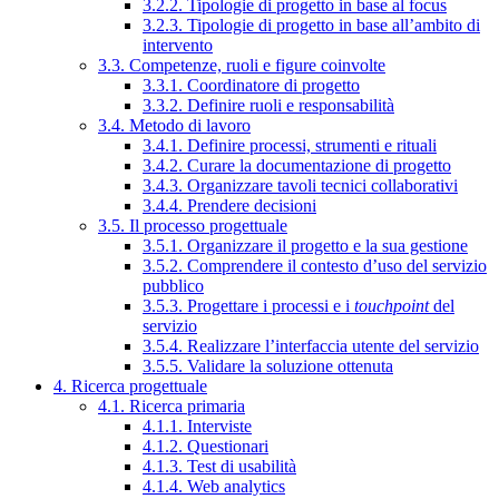
3.2.2. Tipologie di progetto in base al focus
3.2.3. Tipologie di progetto in base all’ambito di
intervento
3.3. Competenze, ruoli e figure coinvolte
3.3.1. Coordinatore di progetto
3.3.2. Definire ruoli e responsabilità
3.4. Metodo di lavoro
3.4.1. Definire processi, strumenti e rituali
3.4.2. Curare la documentazione di progetto
3.4.3. Organizzare tavoli tecnici collaborativi
3.4.4. Prendere decisioni
3.5. Il processo progettuale
3.5.1. Organizzare il progetto e la sua gestione
3.5.2. Comprendere il contesto d’uso del servizio
pubblico
3.5.3. Progettare i processi e i
touchpoint
del
servizio
3.5.4. Realizzare l’interfaccia utente del servizio
3.5.5. Validare la soluzione ottenuta
4. Ricerca progettuale
4.1. Ricerca primaria
4.1.1. Interviste
4.1.2. Questionari
4.1.3. Test di usabilità
4.1.4. Web analytics