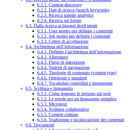
6.2.1. Content discovery
6.2.2. Dati di ricerca (search keywords)
6.2.3. Ricerca tramite analytics
6.2.4. Ricerca sui forum
6.3. Dalla ricerca ai bisogni degli utenti
6.3.1. User stories per definire i contenuti
6.3.2. Job stories per definire i contenuti
6.3.3. Criteri di accettazione
6.4. Architettura dell’informazione
6.4.1. Definire l’architettura dell’informazione
6.4.2. Alberatura
6.4.3. Flussi di interazione
6.4.4. Sistemi di navigazione
6.4.5. Tipologie di contenuto (content type)
6.4.6. Ontologie e standard
6.4.7. Vocabolari controllati e tassonomie
6.5. Scrittura e linguaggio
6.5.1. Come leggono le persone sul web
6.5.2. Le regole per un linguaggio semplice
6.5.3. Microtesti
6.5.4. Scrittura collaborativa
6.5.5. Content critique
6.5.6. Traduzione e localizzazione dei contenuti
6.6. Documenti