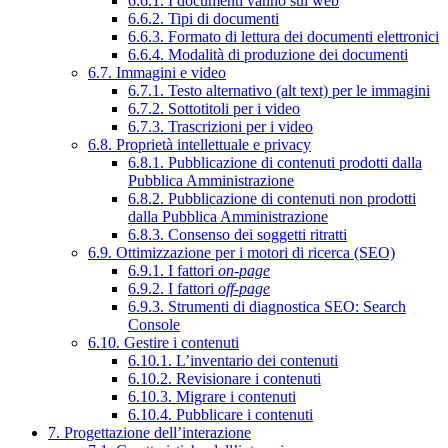
6.6.1. I documenti vanno sul web
6.6.2. Tipi di documenti
6.6.3. Formato di lettura dei documenti elettronici
6.6.4. Modalità di produzione dei documenti
6.7. Immagini e video
6.7.1. Testo alternativo (alt text) per le immagini
6.7.2. Sottotitoli per i video
6.7.3. Trascrizioni per i video
6.8. Proprietà intellettuale e privacy
6.8.1. Pubblicazione di contenuti prodotti dalla
Pubblica Amministrazione
6.8.2. Pubblicazione di contenuti non prodotti
dalla Pubblica Amministrazione
6.8.3. Consenso dei soggetti ritratti
6.9. Ottimizzazione per i motori di ricerca (SEO)
6.9.1. I fattori
on-page
6.9.2. I fattori
off-page
6.9.3. Strumenti di diagnostica SEO: Search
Console
6.10. Gestire i contenuti
6.10.1. L’inventario dei contenuti
6.10.2. Revisionare i contenuti
6.10.3. Migrare i contenuti
6.10.4. Pubblicare i contenuti
7. Progettazione dell’interazione