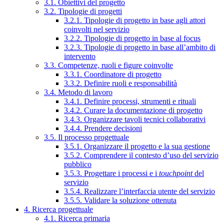
3.1. Obiettivi del progetto
3.2. Tipologie di progetti
3.2.1. Tipologie di progetto in base agli attori
coinvolti nel servizio
3.2.2. Tipologie di progetto in base al focus
3.2.3. Tipologie di progetto in base all’ambito di
intervento
3.3. Competenze, ruoli e figure coinvolte
3.3.1. Coordinatore di progetto
3.3.2. Definire ruoli e responsabilità
3.4. Metodo di lavoro
3.4.1. Definire processi, strumenti e rituali
3.4.2. Curare la documentazione di progetto
3.4.3. Organizzare tavoli tecnici collaborativi
3.4.4. Prendere decisioni
3.5. Il processo progettuale
3.5.1. Organizzare il progetto e la sua gestione
3.5.2. Comprendere il contesto d’uso del servizio
pubblico
3.5.3. Progettare i processi e i
touchpoint
del
servizio
3.5.4. Realizzare l’interfaccia utente del servizio
3.5.5. Validare la soluzione ottenuta
4. Ricerca progettuale
4.1. Ricerca primaria