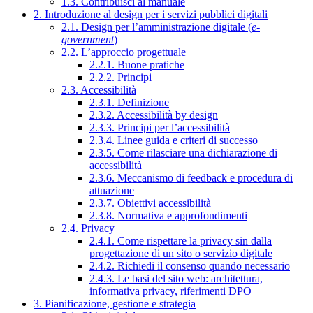
1.3. Contribuisci al manuale
2. Introduzione al design per i servizi pubblici digitali
2.1. Design per l’amministrazione digitale (
e-
government
)
2.2. L’approccio progettuale
2.2.1. Buone pratiche
2.2.2. Principi
2.3. Accessibilità
2.3.1. Definizione
2.3.2. Accessibilità by design
2.3.3. Principi per l’accessibilità
2.3.4. Linee guida e criteri di successo
2.3.5. Come rilasciare una dichiarazione di
accessibilità
2.3.6. Meccanismo di feedback e procedura di
attuazione
2.3.7. Obiettivi accessibilità
2.3.8. Normativa e approfondimenti
2.4. Privacy
2.4.1. Come rispettare la privacy sin dalla
progettazione di un sito o servizio digitale
2.4.2. Richiedi il consenso quando necessario
2.4.3. Le basi del sito web: architettura,
informativa privacy, riferimenti DPO
3. Pianificazione, gestione e strategia