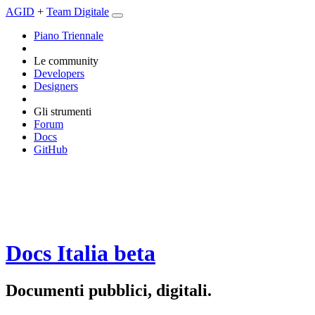
AGID
+
Team Digitale
Piano Triennale
Le community
Developers
Designers
Gli strumenti
Forum
Docs
GitHub
Docs Italia
beta
Documenti pubblici, digitali.