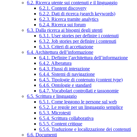
6.2. Ricerca utente sui contenuti e il linguaggio
6.2.1. Content discovery
6.2.2. Dati di ricerca (search keywords)
6.2.3. Ricerca tramite analytics
6.2.4. Ricerca sui forum
6.3. Dalla ricerca ai bisogni degli utenti
6.3.1. User stories per definire i contenuti
6.3.2. Job stories per definire i contenuti
6.3.3. Criteri di accettazione
6.4. Architettura dell’informazione
6.4.1. Definire l’architettura dell’informazione
6.4.2. Alberatura
6.4.3. Flussi di interazione
6.4.4. Sistemi di navigazione
6.4.5. Tipologie di contenuto (content type)
6.4.6. Ontologie e standard
6.4.7. Vocabolari controllati e tassonomie
6.5. Scrittura e linguaggio
6.5.1. Come leggono le persone sul web
6.5.2. Le regole per un linguaggio semplice
6.5.3. Microtesti
6.5.4. Scrittura collaborativa
6.5.5. Content critique
6.5.6. Traduzione e localizzazione dei contenuti
6.6. Documenti