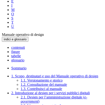
E
I
M
O
S
T
U
Manuale operativo di design
indici e glossario
contenuti
figure
tabelle
glossario
Sommario
1. Scopo, destinatari e uso del Manuale operativo di design
1.1. Versionamento e storico
1.2. Consultazione del manuale
1.3. Contribuisci al manuale
2. Introduzione al design per i servizi pubblici digitali
2.1. Design per l’amministrazione digitale (
e-
government
)