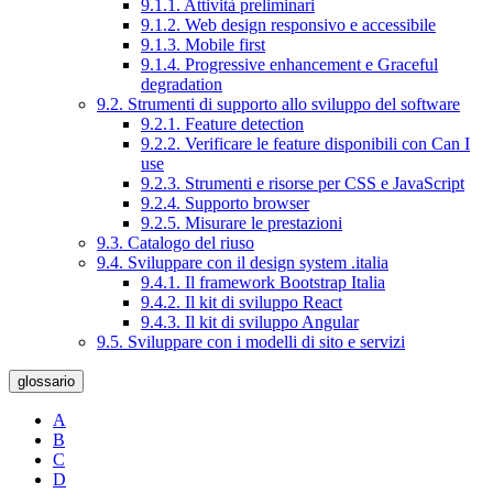
9.1.1. Attività preliminari
9.1.2. Web design responsivo e accessibile
9.1.3. Mobile first
9.1.4. Progressive enhancement e Graceful
degradation
9.2. Strumenti di supporto allo sviluppo del software
9.2.1. Feature detection
9.2.2. Verificare le feature disponibili con Can I
use
9.2.3. Strumenti e risorse per CSS e JavaScript
9.2.4. Supporto browser
9.2.5. Misurare le prestazioni
9.3. Catalogo del riuso
9.4. Sviluppare con il design system .italia
9.4.1. Il framework Bootstrap Italia
9.4.2. Il kit di sviluppo React
9.4.3. Il kit di sviluppo Angular
9.5. Sviluppare con i modelli di sito e servizi
glossario
A
B
C
D