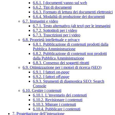
6.6.1. I documenti vanno sul web
6.6.2. Tipi di documenti
6.6.3. Formato di lettura dei documenti elettronici
6.6.4. Modalità di produzione dei documenti
6.7. Immagini e video
6.7.1. Testo alternativo (alt text) per le immagini
6.7.2. Sottotitoli per i video
6.7.3. Trascrizioni per i video
6.8. Proprietà intellettuale e privacy
6.8.1. Pubblicazione di contenuti prodotti dalla
Pubblica Amministrazione
6.8.2. Pubblicazione di contenuti non prodotti
dalla Pubblica Amministrazione
6.8.3. Consenso dei soggetti ritratti
6.9. Ottimizzazione per i motori di ricerca (SEO)
6.9.1. I fattori
on-page
6.9.2. I fattori
off-page
6.9.3. Strumenti di diagnostica SEO: Search
Console
6.10. Gestire i contenuti
6.10.1. L’inventario dei contenuti
6.10.2. Revisionare i contenuti
6.10.3. Migrare i contenuti
6.10.4. Pubblicare i contenuti
7. Progettazione dell’interazione