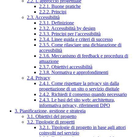
2.2. L’approccio progettuale
2.2.1. Buone pratiche
2.2.2. Principi
2.3. Accessibilità
2.3.1. Definizione
2.3.2. Accessibilità by design
2.3.3. Principi per l’accessibilità
2.3.4. Linee guida e criteri di successo
2.3.5. Come rilasciare una dichiarazione di
accessibilità
2.3.6. Meccanismo di feedback e procedura di
attuazione
2.3.7. Obiettivi accessibilità
2.3.8. Normativa e approfondimenti
2.4. Privacy
2.4.1. Come rispettare la privacy sin dalla
progettazione di un sito o servizio digitale
2.4.2. Richiedi il consenso quando necessario
2.4.3. Le basi del sito web: architettura,
informativa privacy, riferimenti DPO
3. Pianificazione, gestione e strategia
3.1. Obiettivi del progetto
3.2. Tipologie di progetti
3.2.1. Tipologie di progetto in base agli attori
coinvolti nel servizio