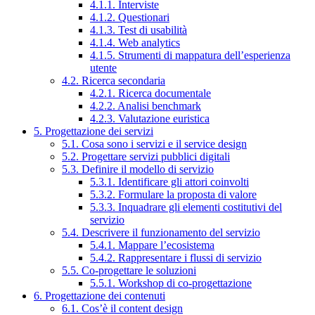
4.1.1. Interviste
4.1.2. Questionari
4.1.3. Test di usabilità
4.1.4. Web analytics
4.1.5. Strumenti di mappatura dell’esperienza
utente
4.2. Ricerca secondaria
4.2.1. Ricerca documentale
4.2.2. Analisi benchmark
4.2.3. Valutazione euristica
5. Progettazione dei servizi
5.1. Cosa sono i servizi e il service design
5.2. Progettare servizi pubblici digitali
5.3. Definire il modello di servizio
5.3.1. Identificare gli attori coinvolti
5.3.2. Formulare la proposta di valore
5.3.3. Inquadrare gli elementi costitutivi del
servizio
5.4. Descrivere il funzionamento del servizio
5.4.1. Mappare l’ecosistema
5.4.2. Rappresentare i flussi di servizio
5.5. Co-progettare le soluzioni
5.5.1. Workshop di co-progettazione
6. Progettazione dei contenuti
6.1. Cos’è il content design