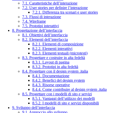
7.1. Caratteristiche dell’interazione
7.2. User stories per definire l’interazione
7.2.1. Differenza tra scenari e user stories
7.3. Flussi di interazione
7.4. Wireframe
7.5. Prototipi interattivi
8. Progettazione dell’interfaccia
8.1. Obiettivi dell’interfaccia
8.2. Elementi dell’interfaccia
8.2.1. Elementi di composizione
8.2.2. Elementi interattivi
8.2.3. Elementi testuali (microtesti)
8.3. Progettare e costruire in alta fedeltà
8.3.1. Layout di pagina
8.3.2. Prototipi in alta fedeltà
8.4. Progettare con il design system .italia
8.4.1. Documentazione
8.4.2. Benefici del design system
8.4.3. Risorse operative
8.4.4. Come contribuire al design system .italia
8.5. Progettare con i modelli di sito e servizi
8.5.1. Vantaggi dell’utilizzo dei modelli
8.5.2. I modelli di sito e servizi disponibili
9. Sviluppo dell’interfaccia
9.1. Approccio allo sviluppo