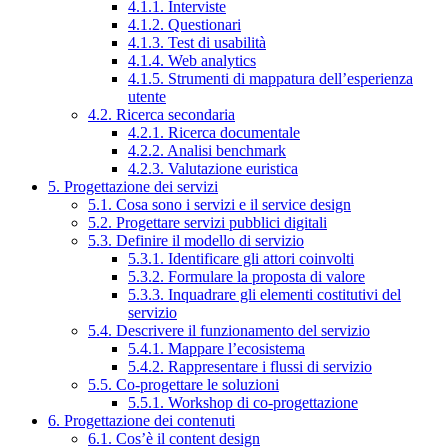
4.1.1. Interviste
4.1.2. Questionari
4.1.3. Test di usabilità
4.1.4. Web analytics
4.1.5. Strumenti di mappatura dell’esperienza
utente
4.2. Ricerca secondaria
4.2.1. Ricerca documentale
4.2.2. Analisi benchmark
4.2.3. Valutazione euristica
5. Progettazione dei servizi
5.1. Cosa sono i servizi e il service design
5.2. Progettare servizi pubblici digitali
5.3. Definire il modello di servizio
5.3.1. Identificare gli attori coinvolti
5.3.2. Formulare la proposta di valore
5.3.3. Inquadrare gli elementi costitutivi del
servizio
5.4. Descrivere il funzionamento del servizio
5.4.1. Mappare l’ecosistema
5.4.2. Rappresentare i flussi di servizio
5.5. Co-progettare le soluzioni
5.5.1. Workshop di co-progettazione
6. Progettazione dei contenuti
6.1. Cos’è il content design