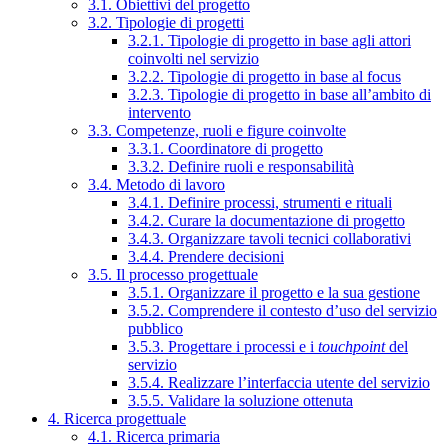
3.1. Obiettivi del progetto
3.2. Tipologie di progetti
3.2.1. Tipologie di progetto in base agli attori
coinvolti nel servizio
3.2.2. Tipologie di progetto in base al focus
3.2.3. Tipologie di progetto in base all’ambito di
intervento
3.3. Competenze, ruoli e figure coinvolte
3.3.1. Coordinatore di progetto
3.3.2. Definire ruoli e responsabilità
3.4. Metodo di lavoro
3.4.1. Definire processi, strumenti e rituali
3.4.2. Curare la documentazione di progetto
3.4.3. Organizzare tavoli tecnici collaborativi
3.4.4. Prendere decisioni
3.5. Il processo progettuale
3.5.1. Organizzare il progetto e la sua gestione
3.5.2. Comprendere il contesto d’uso del servizio
pubblico
3.5.3. Progettare i processi e i
touchpoint
del
servizio
3.5.4. Realizzare l’interfaccia utente del servizio
3.5.5. Validare la soluzione ottenuta
4. Ricerca progettuale
4.1. Ricerca primaria