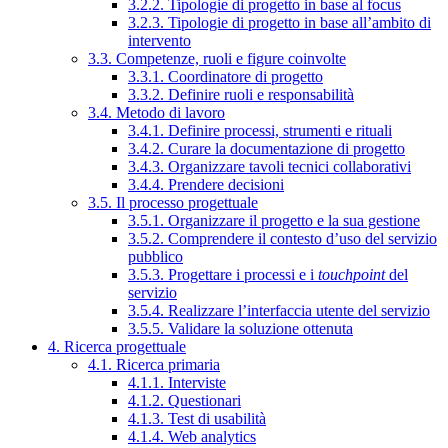
3.2.2. Tipologie di progetto in base al focus
3.2.3. Tipologie di progetto in base all’ambito di
intervento
3.3. Competenze, ruoli e figure coinvolte
3.3.1. Coordinatore di progetto
3.3.2. Definire ruoli e responsabilità
3.4. Metodo di lavoro
3.4.1. Definire processi, strumenti e rituali
3.4.2. Curare la documentazione di progetto
3.4.3. Organizzare tavoli tecnici collaborativi
3.4.4. Prendere decisioni
3.5. Il processo progettuale
3.5.1. Organizzare il progetto e la sua gestione
3.5.2. Comprendere il contesto d’uso del servizio
pubblico
3.5.3. Progettare i processi e i
touchpoint
del
servizio
3.5.4. Realizzare l’interfaccia utente del servizio
3.5.5. Validare la soluzione ottenuta
4. Ricerca progettuale
4.1. Ricerca primaria
4.1.1. Interviste
4.1.2. Questionari
4.1.3. Test di usabilità
4.1.4. Web analytics