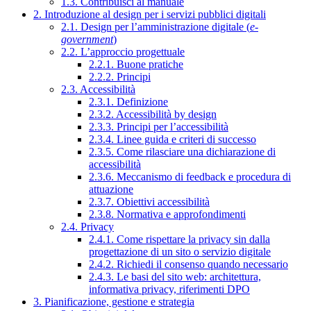
1.3. Contribuisci al manuale
2. Introduzione al design per i servizi pubblici digitali
2.1. Design per l’amministrazione digitale (
e-
government
)
2.2. L’approccio progettuale
2.2.1. Buone pratiche
2.2.2. Principi
2.3. Accessibilità
2.3.1. Definizione
2.3.2. Accessibilità by design
2.3.3. Principi per l’accessibilità
2.3.4. Linee guida e criteri di successo
2.3.5. Come rilasciare una dichiarazione di
accessibilità
2.3.6. Meccanismo di feedback e procedura di
attuazione
2.3.7. Obiettivi accessibilità
2.3.8. Normativa e approfondimenti
2.4. Privacy
2.4.1. Come rispettare la privacy sin dalla
progettazione di un sito o servizio digitale
2.4.2. Richiedi il consenso quando necessario
2.4.3. Le basi del sito web: architettura,
informativa privacy, riferimenti DPO
3. Pianificazione, gestione e strategia