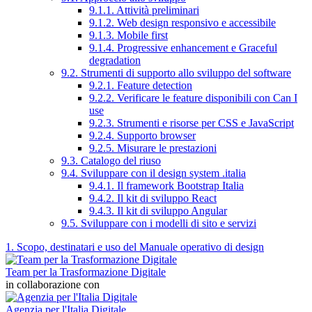
9.1.1. Attività preliminari
9.1.2. Web design responsivo e accessibile
9.1.3. Mobile first
9.1.4. Progressive enhancement e Graceful
degradation
9.2. Strumenti di supporto allo sviluppo del software
9.2.1. Feature detection
9.2.2. Verificare le feature disponibili con Can I
use
9.2.3. Strumenti e risorse per CSS e JavaScript
9.2.4. Supporto browser
9.2.5. Misurare le prestazioni
9.3. Catalogo del riuso
9.4. Sviluppare con il design system .italia
9.4.1. Il framework Bootstrap Italia
9.4.2. Il kit di sviluppo React
9.4.3. Il kit di sviluppo Angular
9.5. Sviluppare con i modelli di sito e servizi
1. Scopo, destinatari e uso del Manuale operativo di design
Team per la Trasformazione Digitale
in collaborazione con
Agenzia per l'Italia Digitale