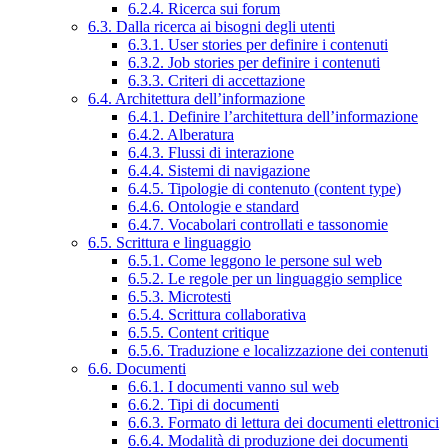
6.2.4. Ricerca sui forum
6.3. Dalla ricerca ai bisogni degli utenti
6.3.1. User stories per definire i contenuti
6.3.2. Job stories per definire i contenuti
6.3.3. Criteri di accettazione
6.4. Architettura dell’informazione
6.4.1. Definire l’architettura dell’informazione
6.4.2. Alberatura
6.4.3. Flussi di interazione
6.4.4. Sistemi di navigazione
6.4.5. Tipologie di contenuto (content type)
6.4.6. Ontologie e standard
6.4.7. Vocabolari controllati e tassonomie
6.5. Scrittura e linguaggio
6.5.1. Come leggono le persone sul web
6.5.2. Le regole per un linguaggio semplice
6.5.3. Microtesti
6.5.4. Scrittura collaborativa
6.5.5. Content critique
6.5.6. Traduzione e localizzazione dei contenuti
6.6. Documenti
6.6.1. I documenti vanno sul web
6.6.2. Tipi di documenti
6.6.3. Formato di lettura dei documenti elettronici
6.6.4. Modalità di produzione dei documenti