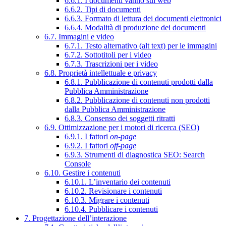
6.6.1. I documenti vanno sul web
6.6.2. Tipi di documenti
6.6.3. Formato di lettura dei documenti elettronici
6.6.4. Modalità di produzione dei documenti
6.7. Immagini e video
6.7.1. Testo alternativo (alt text) per le immagini
6.7.2. Sottotitoli per i video
6.7.3. Trascrizioni per i video
6.8. Proprietà intellettuale e privacy
6.8.1. Pubblicazione di contenuti prodotti dalla
Pubblica Amministrazione
6.8.2. Pubblicazione di contenuti non prodotti
dalla Pubblica Amministrazione
6.8.3. Consenso dei soggetti ritratti
6.9. Ottimizzazione per i motori di ricerca (SEO)
6.9.1. I fattori
on-page
6.9.2. I fattori
off-page
6.9.3. Strumenti di diagnostica SEO: Search
Console
6.10. Gestire i contenuti
6.10.1. L’inventario dei contenuti
6.10.2. Revisionare i contenuti
6.10.3. Migrare i contenuti
6.10.4. Pubblicare i contenuti
7. Progettazione dell’interazione