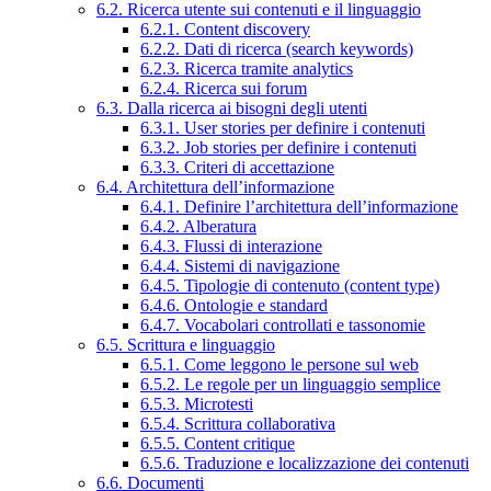
6.2. Ricerca utente sui contenuti e il linguaggio
6.2.1. Content discovery
6.2.2. Dati di ricerca (search keywords)
6.2.3. Ricerca tramite analytics
6.2.4. Ricerca sui forum
6.3. Dalla ricerca ai bisogni degli utenti
6.3.1. User stories per definire i contenuti
6.3.2. Job stories per definire i contenuti
6.3.3. Criteri di accettazione
6.4. Architettura dell’informazione
6.4.1. Definire l’architettura dell’informazione
6.4.2. Alberatura
6.4.3. Flussi di interazione
6.4.4. Sistemi di navigazione
6.4.5. Tipologie di contenuto (content type)
6.4.6. Ontologie e standard
6.4.7. Vocabolari controllati e tassonomie
6.5. Scrittura e linguaggio
6.5.1. Come leggono le persone sul web
6.5.2. Le regole per un linguaggio semplice
6.5.3. Microtesti
6.5.4. Scrittura collaborativa
6.5.5. Content critique
6.5.6. Traduzione e localizzazione dei contenuti
6.6. Documenti