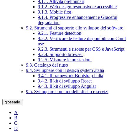
9.1.1. Attività preliminari
9.1.2. Web design responsivo e accessibile
9.1.3. Mobile first
9.1.4. Progressive enhancement e Graceful
degradation
9.2. Strumenti di supporto allo sviluppo del software
9.2.1. Feature detection
9.2.2. Verificare le feature disponibili con Can I
use
9.2.3. Strumenti e risorse per CSS e JavaScript
9.2.4. Supporto browser
9.2.5. Misurare le prestazioni
9.3. Catalogo del riuso
9.4. Sviluppare con il design system .italia
9.4.1. Il framework Bootstrap Italia
9.4.2. Il kit di sviluppo React
9.4.3. Il kit di sviluppo Angular
9.5. Sviluppare con i modelli di sito e servizi
glossario
A
B
C
D