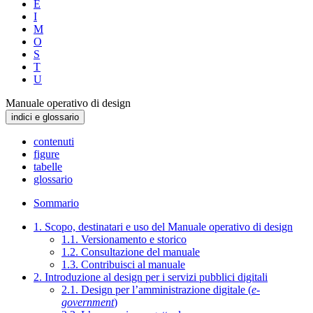
E
I
M
O
S
T
U
Manuale operativo di design
indici e glossario
contenuti
figure
tabelle
glossario
Sommario
1. Scopo, destinatari e uso del Manuale operativo di design
1.1. Versionamento e storico
1.2. Consultazione del manuale
1.3. Contribuisci al manuale
2. Introduzione al design per i servizi pubblici digitali
2.1. Design per l’amministrazione digitale (
e-
government
)