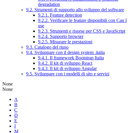
degradation
9.2. Strumenti di supporto allo sviluppo del software
9.2.1. Feature detection
9.2.2. Verificare le feature disponibili con Can I
use
9.2.3. Strumenti e risorse per CSS e JavaScript
9.2.4. Supporto browser
9.2.5. Misurare le prestazioni
9.3. Catalogo del riuso
9.4. Sviluppare con il design system .italia
9.4.1. Il framework Bootstrap Italia
9.4.2. Il kit di sviluppo React
9.4.3. Il kit di sviluppo Angular
9.5. Sviluppare con i modelli di sito e servizi
None
None
A
B
C
D
E
I
M