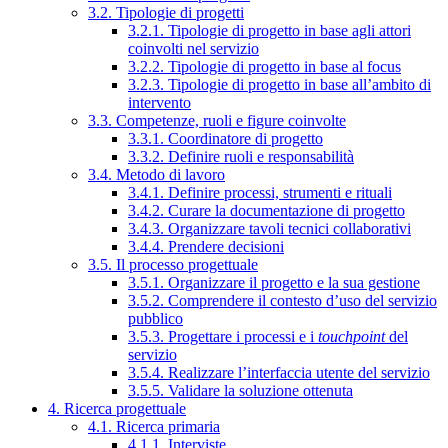
3.2. Tipologie di progetti
3.2.1. Tipologie di progetto in base agli attori
coinvolti nel servizio
3.2.2. Tipologie di progetto in base al focus
3.2.3. Tipologie di progetto in base all’ambito di
intervento
3.3. Competenze, ruoli e figure coinvolte
3.3.1. Coordinatore di progetto
3.3.2. Definire ruoli e responsabilità
3.4. Metodo di lavoro
3.4.1. Definire processi, strumenti e rituali
3.4.2. Curare la documentazione di progetto
3.4.3. Organizzare tavoli tecnici collaborativi
3.4.4. Prendere decisioni
3.5. Il processo progettuale
3.5.1. Organizzare il progetto e la sua gestione
3.5.2. Comprendere il contesto d’uso del servizio
pubblico
3.5.3. Progettare i processi e i
touchpoint
del
servizio
3.5.4. Realizzare l’interfaccia utente del servizio
3.5.5. Validare la soluzione ottenuta
4. Ricerca progettuale
4.1. Ricerca primaria
4.1.1. Interviste