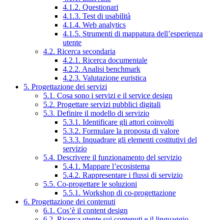
4.1.2. Questionari
4.1.3. Test di usabilità
4.1.4. Web analytics
4.1.5. Strumenti di mappatura dell’esperienza
utente
4.2. Ricerca secondaria
4.2.1. Ricerca documentale
4.2.2. Analisi benchmark
4.2.3. Valutazione euristica
5. Progettazione dei servizi
5.1. Cosa sono i servizi e il service design
5.2. Progettare servizi pubblici digitali
5.3. Definire il modello di servizio
5.3.1. Identificare gli attori coinvolti
5.3.2. Formulare la proposta di valore
5.3.3. Inquadrare gli elementi costitutivi del
servizio
5.4. Descrivere il funzionamento del servizio
5.4.1. Mappare l’ecosistema
5.4.2. Rappresentare i flussi di servizio
5.5. Co-progettare le soluzioni
5.5.1. Workshop di co-progettazione
6. Progettazione dei contenuti
6.1. Cos’è il content design
6.2. Ricerca utente sui contenuti e il linguaggio