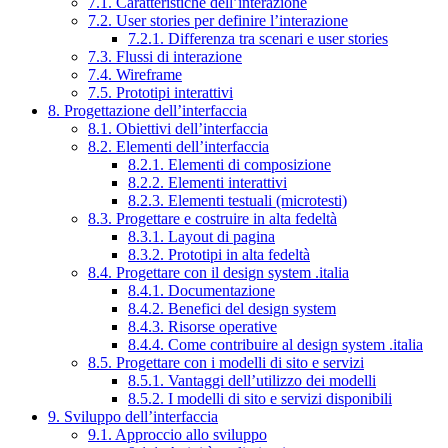
7.1. Caratteristiche dell’interazione
7.2. User stories per definire l’interazione
7.2.1. Differenza tra scenari e user stories
7.3. Flussi di interazione
7.4. Wireframe
7.5. Prototipi interattivi
8. Progettazione dell’interfaccia
8.1. Obiettivi dell’interfaccia
8.2. Elementi dell’interfaccia
8.2.1. Elementi di composizione
8.2.2. Elementi interattivi
8.2.3. Elementi testuali (microtesti)
8.3. Progettare e costruire in alta fedeltà
8.3.1. Layout di pagina
8.3.2. Prototipi in alta fedeltà
8.4. Progettare con il design system .italia
8.4.1. Documentazione
8.4.2. Benefici del design system
8.4.3. Risorse operative
8.4.4. Come contribuire al design system .italia
8.5. Progettare con i modelli di sito e servizi
8.5.1. Vantaggi dell’utilizzo dei modelli
8.5.2. I modelli di sito e servizi disponibili
9. Sviluppo dell’interfaccia
9.1. Approccio allo sviluppo