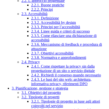
2.2. L’approccio progettuale
2.2.1. Buone pratiche
2.2.2. Principi
2.3. Accessibilità
2.3.1. Definizione
2.3.2. Accessibilità by design
2.3.3. Principi per l’accessibilità
2.3.4. Linee guida e criteri di successo
2.3.5. Come rilasciare una dichiarazione di
accessibilità
2.3.6. Meccanismo di feedback e procedura di
attuazione
2.3.7. Obiettivi accessibilità
2.3.8. Normativa e approfondimenti
2.4. Privacy
2.4.1. Come rispettare la privacy sin dalla
progettazione di un sito o servizio digitale
2.4.2. Richiedi il consenso quando necessario
2.4.3. Le basi del sito web: architettura,
informativa privacy, riferimenti DPO
3. Pianificazione, gestione e strategia
3.1. Obiettivi del progetto
3.2. Tipologie di progetti
3.2.1. Tipologie di progetto in base agli attori
coinvolti nel servizio