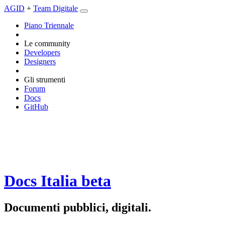
AGID
+
Team Digitale
Piano Triennale
Le community
Developers
Designers
Gli strumenti
Forum
Docs
GitHub
Docs Italia
beta
Documenti pubblici, digitali.