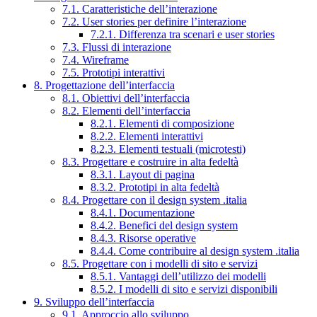
7.1. Caratteristiche dell’interazione
7.2. User stories per definire l’interazione
7.2.1. Differenza tra scenari e user stories
7.3. Flussi di interazione
7.4. Wireframe
7.5. Prototipi interattivi
8. Progettazione dell’interfaccia
8.1. Obiettivi dell’interfaccia
8.2. Elementi dell’interfaccia
8.2.1. Elementi di composizione
8.2.2. Elementi interattivi
8.2.3. Elementi testuali (microtesti)
8.3. Progettare e costruire in alta fedeltà
8.3.1. Layout di pagina
8.3.2. Prototipi in alta fedeltà
8.4. Progettare con il design system .italia
8.4.1. Documentazione
8.4.2. Benefici del design system
8.4.3. Risorse operative
8.4.4. Come contribuire al design system .italia
8.5. Progettare con i modelli di sito e servizi
8.5.1. Vantaggi dell’utilizzo dei modelli
8.5.2. I modelli di sito e servizi disponibili
9. Sviluppo dell’interfaccia
9.1. Approccio allo sviluppo