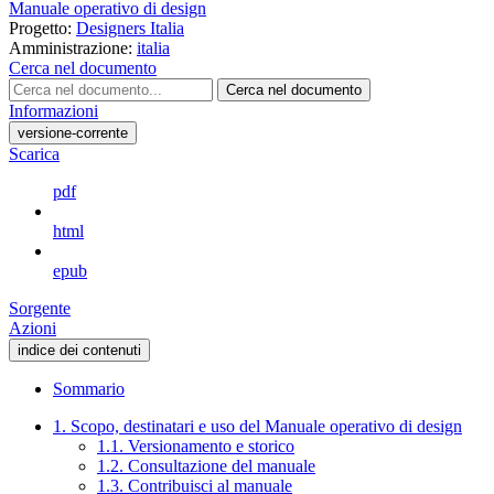
Manuale operativo di design
Progetto:
Designers Italia
Amministrazione:
italia
Cerca nel documento
Cerca nel documento
Informazioni
versione-corrente
Scarica
pdf
html
epub
Sorgente
Azioni
indice dei contenuti
Sommario
1. Scopo, destinatari e uso del Manuale operativo di design
1.1. Versionamento e storico
1.2. Consultazione del manuale
1.3. Contribuisci al manuale