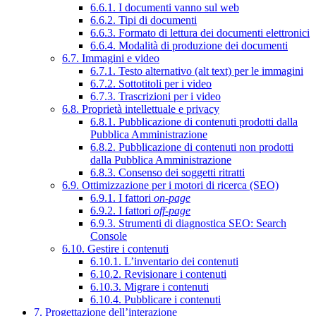
6.6.1. I documenti vanno sul web
6.6.2. Tipi di documenti
6.6.3. Formato di lettura dei documenti elettronici
6.6.4. Modalità di produzione dei documenti
6.7. Immagini e video
6.7.1. Testo alternativo (alt text) per le immagini
6.7.2. Sottotitoli per i video
6.7.3. Trascrizioni per i video
6.8. Proprietà intellettuale e privacy
6.8.1. Pubblicazione di contenuti prodotti dalla
Pubblica Amministrazione
6.8.2. Pubblicazione di contenuti non prodotti
dalla Pubblica Amministrazione
6.8.3. Consenso dei soggetti ritratti
6.9. Ottimizzazione per i motori di ricerca (SEO)
6.9.1. I fattori
on-page
6.9.2. I fattori
off-page
6.9.3. Strumenti di diagnostica SEO: Search
Console
6.10. Gestire i contenuti
6.10.1. L’inventario dei contenuti
6.10.2. Revisionare i contenuti
6.10.3. Migrare i contenuti
6.10.4. Pubblicare i contenuti
7. Progettazione dell’interazione