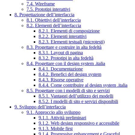
7.4. Wireframe
7.5. Prototipi interattivi
8. Progettazione dell’interfaccia
8.1. Obiettivi dell’interfaccia
8.2. Elementi dell’interfaccia
8.2.1. Elementi di composizione
8.2.2. Elementi interattivi
8.2.3. Elementi testuali (microtesti)
8.3. Progettare e costruire in alta fedeltà
8.3.1. Layout di pagina
8.3.2. Prototipi in alta fedeltà
8.4. Progettare con il design system .italia
8.4.1. Documentazione
8.4.2. Benefici del design system
8.4.3. Risorse operative
8.4.4. Come contribuire al design system .italia
8.5. Progettare con i modelli di sito e servizi
8.5.1. Vantaggi dell’utilizzo dei modelli
8.5.2. I modelli di sito e servizi disponibili
9. Sviluppo dell’interfaccia
9.1. Approccio allo sviluppo
9.1.1. Attività preliminari
9.1.2. Web design responsivo e accessibile
9.1.3. Mobile first
9.1.4. Progressive enhancement e Graceful