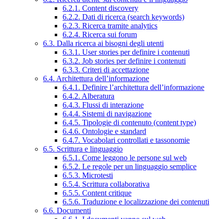
6.2.1. Content discovery
6.2.2. Dati di ricerca (search keywords)
6.2.3. Ricerca tramite analytics
6.2.4. Ricerca sui forum
6.3. Dalla ricerca ai bisogni degli utenti
6.3.1. User stories per definire i contenuti
6.3.2. Job stories per definire i contenuti
6.3.3. Criteri di accettazione
6.4. Architettura dell’informazione
6.4.1. Definire l’architettura dell’informazione
6.4.2. Alberatura
6.4.3. Flussi di interazione
6.4.4. Sistemi di navigazione
6.4.5. Tipologie di contenuto (content type)
6.4.6. Ontologie e standard
6.4.7. Vocabolari controllati e tassonomie
6.5. Scrittura e linguaggio
6.5.1. Come leggono le persone sul web
6.5.2. Le regole per un linguaggio semplice
6.5.3. Microtesti
6.5.4. Scrittura collaborativa
6.5.5. Content critique
6.5.6. Traduzione e localizzazione dei contenuti
6.6. Documenti