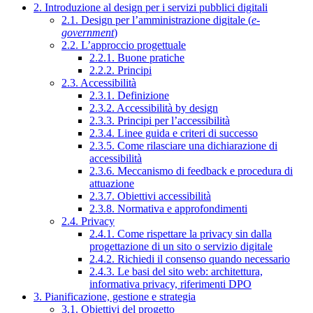
2. Introduzione al design per i servizi pubblici digitali
2.1. Design per l’amministrazione digitale (
e-
government
)
2.2. L’approccio progettuale
2.2.1. Buone pratiche
2.2.2. Principi
2.3. Accessibilità
2.3.1. Definizione
2.3.2. Accessibilità by design
2.3.3. Principi per l’accessibilità
2.3.4. Linee guida e criteri di successo
2.3.5. Come rilasciare una dichiarazione di
accessibilità
2.3.6. Meccanismo di feedback e procedura di
attuazione
2.3.7. Obiettivi accessibilità
2.3.8. Normativa e approfondimenti
2.4. Privacy
2.4.1. Come rispettare la privacy sin dalla
progettazione di un sito o servizio digitale
2.4.2. Richiedi il consenso quando necessario
2.4.3. Le basi del sito web: architettura,
informativa privacy, riferimenti DPO
3. Pianificazione, gestione e strategia
3.1. Obiettivi del progetto