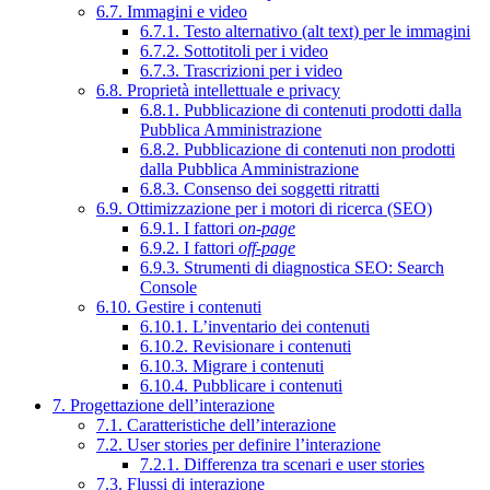
6.7. Immagini e video
6.7.1. Testo alternativo (alt text) per le immagini
6.7.2. Sottotitoli per i video
6.7.3. Trascrizioni per i video
6.8. Proprietà intellettuale e privacy
6.8.1. Pubblicazione di contenuti prodotti dalla
Pubblica Amministrazione
6.8.2. Pubblicazione di contenuti non prodotti
dalla Pubblica Amministrazione
6.8.3. Consenso dei soggetti ritratti
6.9. Ottimizzazione per i motori di ricerca (SEO)
6.9.1. I fattori
on-page
6.9.2. I fattori
off-page
6.9.3. Strumenti di diagnostica SEO: Search
Console
6.10. Gestire i contenuti
6.10.1. L’inventario dei contenuti
6.10.2. Revisionare i contenuti
6.10.3. Migrare i contenuti
6.10.4. Pubblicare i contenuti
7. Progettazione dell’interazione
7.1. Caratteristiche dell’interazione
7.2. User stories per definire l’interazione
7.2.1. Differenza tra scenari e user stories
7.3. Flussi di interazione