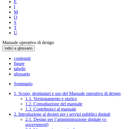
E
I
M
O
S
T
U
Manuale operativo di design
indici e glossario
contenuti
figure
tabelle
glossario
Sommario
1. Scopo, destinatari e uso del Manuale operativo di design
1.1. Versionamento e storico
1.2. Consultazione del manuale
1.3. Contribuisci al manuale
2. Introduzione al design per i servizi pubblici digitali
2.1. Design per l’amministrazione digitale (
e-
government
)