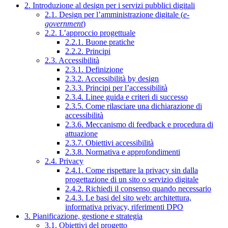
2. Introduzione al design per i servizi pubblici digitali
2.1. Design per l’amministrazione digitale (
e-
government
)
2.2. L’approccio progettuale
2.2.1. Buone pratiche
2.2.2. Principi
2.3. Accessibilità
2.3.1. Definizione
2.3.2. Accessibilità by design
2.3.3. Principi per l’accessibilità
2.3.4. Linee guida e criteri di successo
2.3.5. Come rilasciare una dichiarazione di
accessibilità
2.3.6. Meccanismo di feedback e procedura di
attuazione
2.3.7. Obiettivi accessibilità
2.3.8. Normativa e approfondimenti
2.4. Privacy
2.4.1. Come rispettare la privacy sin dalla
progettazione di un sito o servizio digitale
2.4.2. Richiedi il consenso quando necessario
2.4.3. Le basi del sito web: architettura,
informativa privacy, riferimenti DPO
3. Pianificazione, gestione e strategia
3.1. Obiettivi del progetto