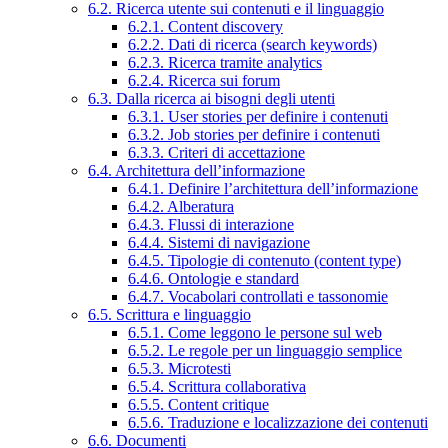
6.2. Ricerca utente sui contenuti e il linguaggio
6.2.1. Content discovery
6.2.2. Dati di ricerca (search keywords)
6.2.3. Ricerca tramite analytics
6.2.4. Ricerca sui forum
6.3. Dalla ricerca ai bisogni degli utenti
6.3.1. User stories per definire i contenuti
6.3.2. Job stories per definire i contenuti
6.3.3. Criteri di accettazione
6.4. Architettura dell’informazione
6.4.1. Definire l’architettura dell’informazione
6.4.2. Alberatura
6.4.3. Flussi di interazione
6.4.4. Sistemi di navigazione
6.4.5. Tipologie di contenuto (content type)
6.4.6. Ontologie e standard
6.4.7. Vocabolari controllati e tassonomie
6.5. Scrittura e linguaggio
6.5.1. Come leggono le persone sul web
6.5.2. Le regole per un linguaggio semplice
6.5.3. Microtesti
6.5.4. Scrittura collaborativa
6.5.5. Content critique
6.5.6. Traduzione e localizzazione dei contenuti
6.6. Documenti