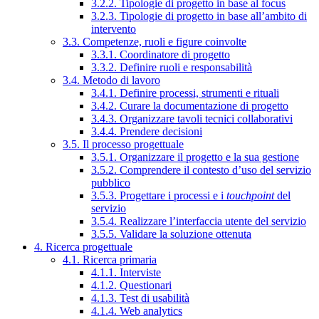
3.2.2. Tipologie di progetto in base al focus
3.2.3. Tipologie di progetto in base all’ambito di
intervento
3.3. Competenze, ruoli e figure coinvolte
3.3.1. Coordinatore di progetto
3.3.2. Definire ruoli e responsabilità
3.4. Metodo di lavoro
3.4.1. Definire processi, strumenti e rituali
3.4.2. Curare la documentazione di progetto
3.4.3. Organizzare tavoli tecnici collaborativi
3.4.4. Prendere decisioni
3.5. Il processo progettuale
3.5.1. Organizzare il progetto e la sua gestione
3.5.2. Comprendere il contesto d’uso del servizio
pubblico
3.5.3. Progettare i processi e i
touchpoint
del
servizio
3.5.4. Realizzare l’interfaccia utente del servizio
3.5.5. Validare la soluzione ottenuta
4. Ricerca progettuale
4.1. Ricerca primaria
4.1.1. Interviste
4.1.2. Questionari
4.1.3. Test di usabilità
4.1.4. Web analytics