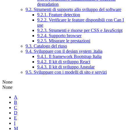
degradation
9.2. Strumenti di supporto allo sviluppo del software
9.2.1. Feature detection
9.2.2. Verificare le feature disponibili con Can I
use
9.2.3. Strumenti e risorse per CSS e JavaScript
9.2.4. Supporto browser
9.2.5. Misurare le prestazioni
9.3. Catalogo del riuso
9.4. Sviluppare con il design system .italia
9.4.1. Il framework Bootstrap Italia
9.4.2. Il kit di sviluppo React
9.4.3. Il kit di sviluppo Angular
9.5. Sviluppare con i modelli di sito e servizi
None
None
A
B
C
D
E
I
M