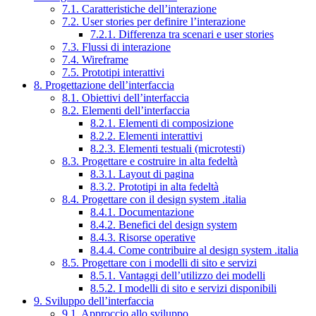
7.1. Caratteristiche dell’interazione
7.2. User stories per definire l’interazione
7.2.1. Differenza tra scenari e user stories
7.3. Flussi di interazione
7.4. Wireframe
7.5. Prototipi interattivi
8. Progettazione dell’interfaccia
8.1. Obiettivi dell’interfaccia
8.2. Elementi dell’interfaccia
8.2.1. Elementi di composizione
8.2.2. Elementi interattivi
8.2.3. Elementi testuali (microtesti)
8.3. Progettare e costruire in alta fedeltà
8.3.1. Layout di pagina
8.3.2. Prototipi in alta fedeltà
8.4. Progettare con il design system .italia
8.4.1. Documentazione
8.4.2. Benefici del design system
8.4.3. Risorse operative
8.4.4. Come contribuire al design system .italia
8.5. Progettare con i modelli di sito e servizi
8.5.1. Vantaggi dell’utilizzo dei modelli
8.5.2. I modelli di sito e servizi disponibili
9. Sviluppo dell’interfaccia
9.1. Approccio allo sviluppo