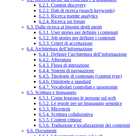
6.2.1. Content discovery
6.2.2. Dati di ricerca (search keywords)
6.2.3. Ricerca tramite analytics
6.2.4. Ricerca sui forum
6.3. Dalla ricerca ai bisogni degli utenti
6.3.1. User stories per definire i contenuti
6.3.2. Job stories per definire i contenuti
6.3.3. Criteri di accettazione
6.4. Architettura dell’informazione
6.4.1. Definire l’architettura dell’informazione
6.4.2. Alberatura
6.4.3. Flussi di interazione
6.4.4. Sistemi di navigazione
6.4.5. Tipologie di contenuto (content type)
6.4.6. Ontologie e standard
6.4.7. Vocabolari controllati e tassonomie
6.5. Scrittura e linguaggio
6.5.1. Come leggono le persone sul web
6.5.2. Le regole per un linguaggio semplice
6.5.3. Microtesti
6.5.4. Scrittura collaborativa
6.5.5. Content critique
6.5.6. Traduzione e localizzazione dei contenuti
6.6. Documenti