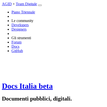
AGID
+
Team Digitale
Piano Triennale
Le community
Developers
Designers
Gli strumenti
Forum
Docs
GitHub
Docs Italia
beta
Documenti pubblici, digitali.