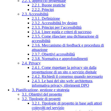
2.2. L’approccio progettuale
2.2.1. Buone pratiche
2.2.2. Principi
2.3. Accessibilità
2.3.1. Definizione
2.3.2. Accessibilità by design
2.3.3. Principi per l’accessibilità
2.3.4. Linee guida e criteri di successo
2.3.5. Come rilasciare una dichiarazione di
accessibilità
2.3.6. Meccanismo di feedback e procedura di
attuazione
2.3.7. Obiettivi accessibilità
2.3.8. Normativa e approfondimenti
2.4. Privacy
2.4.1. Come rispettare la privacy sin dalla
progettazione di un sito o servizio digitale
2.4.2. Richiedi il consenso quando necessario
2.4.3. Le basi del sito web: architettura,
informativa privacy, riferimenti DPO
3. Pianificazione, gestione e strategia
3.1. Obiettivi del progetto
3.2. Tipologie di progetti
3.2.1. Tipologie di progetto in base agli attori
coinvolti nel servizio