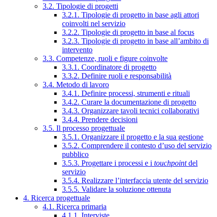
3.2. Tipologie di progetti
3.2.1. Tipologie di progetto in base agli attori
coinvolti nel servizio
3.2.2. Tipologie di progetto in base al focus
3.2.3. Tipologie di progetto in base all’ambito di
intervento
3.3. Competenze, ruoli e figure coinvolte
3.3.1. Coordinatore di progetto
3.3.2. Definire ruoli e responsabilità
3.4. Metodo di lavoro
3.4.1. Definire processi, strumenti e rituali
3.4.2. Curare la documentazione di progetto
3.4.3. Organizzare tavoli tecnici collaborativi
3.4.4. Prendere decisioni
3.5. Il processo progettuale
3.5.1. Organizzare il progetto e la sua gestione
3.5.2. Comprendere il contesto d’uso del servizio
pubblico
3.5.3. Progettare i processi e i
touchpoint
del
servizio
3.5.4. Realizzare l’interfaccia utente del servizio
3.5.5. Validare la soluzione ottenuta
4. Ricerca progettuale
4.1. Ricerca primaria
4.1.1. Interviste