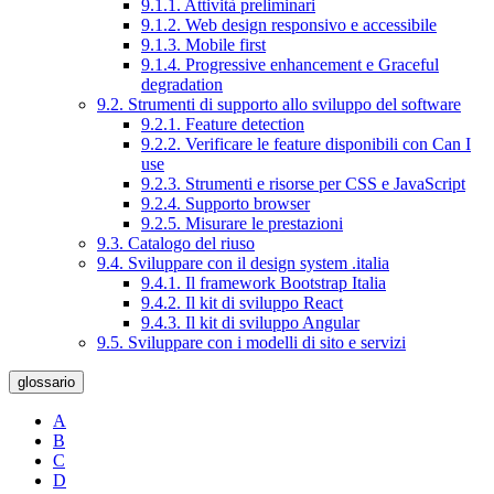
9.1.1. Attività preliminari
9.1.2. Web design responsivo e accessibile
9.1.3. Mobile first
9.1.4. Progressive enhancement e Graceful
degradation
9.2. Strumenti di supporto allo sviluppo del software
9.2.1. Feature detection
9.2.2. Verificare le feature disponibili con Can I
use
9.2.3. Strumenti e risorse per CSS e JavaScript
9.2.4. Supporto browser
9.2.5. Misurare le prestazioni
9.3. Catalogo del riuso
9.4. Sviluppare con il design system .italia
9.4.1. Il framework Bootstrap Italia
9.4.2. Il kit di sviluppo React
9.4.3. Il kit di sviluppo Angular
9.5. Sviluppare con i modelli di sito e servizi
glossario
A
B
C
D