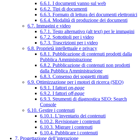
6.6.1. I documenti vanno sul web
6.6.2. Tipi di documenti
6.6.3. Formato di lettura dei documenti elettronici
6.6.4. Modalità di produzione dei documenti
6.7. Immagini e video
6.7.1. Testo alternativo (alt text) per le immagini
6.7.2. Sottotitoli per i video
6.7.3. Trascrizioni per i video
6.8. Proprietà intellettuale e privacy
6.8.1. Pubblicazione di contenuti prodotti dalla
Pubblica Amministrazione
6.8.2. Pubblicazione di contenuti non prodotti
dalla Pubblica Amministrazione
6.8.3. Consenso dei soggetti ritratti
6.9. Ottimizzazione per i motori di ricerca (SEO)
6.9.1. I fattori
on-page
6.9.2. I fattori
off-page
6.9.3. Strumenti di diagnostica SEO: Search
Console
6.10. Gestire i contenuti
6.10.1. L’inventario dei contenuti
6.10.2. Revisionare i contenuti
6.10.3. Migrare i contenuti
6.10.4. Pubblicare i contenuti
7. Progettazione dell’interazione