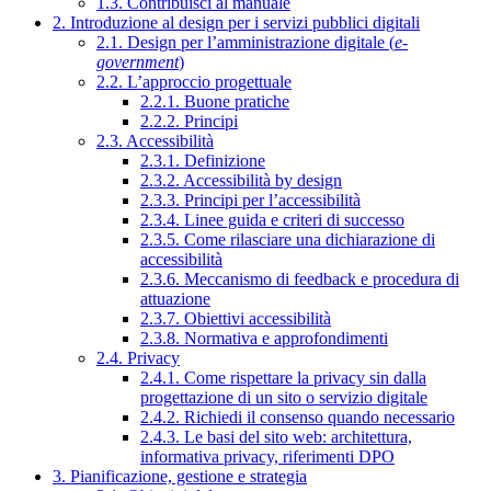
1.3. Contribuisci al manuale
2. Introduzione al design per i servizi pubblici digitali
2.1. Design per l’amministrazione digitale (
e-
government
)
2.2. L’approccio progettuale
2.2.1. Buone pratiche
2.2.2. Principi
2.3. Accessibilità
2.3.1. Definizione
2.3.2. Accessibilità by design
2.3.3. Principi per l’accessibilità
2.3.4. Linee guida e criteri di successo
2.3.5. Come rilasciare una dichiarazione di
accessibilità
2.3.6. Meccanismo di feedback e procedura di
attuazione
2.3.7. Obiettivi accessibilità
2.3.8. Normativa e approfondimenti
2.4. Privacy
2.4.1. Come rispettare la privacy sin dalla
progettazione di un sito o servizio digitale
2.4.2. Richiedi il consenso quando necessario
2.4.3. Le basi del sito web: architettura,
informativa privacy, riferimenti DPO
3. Pianificazione, gestione e strategia