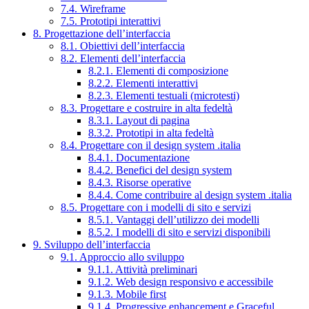
7.4. Wireframe
7.5. Prototipi interattivi
8. Progettazione dell’interfaccia
8.1. Obiettivi dell’interfaccia
8.2. Elementi dell’interfaccia
8.2.1. Elementi di composizione
8.2.2. Elementi interattivi
8.2.3. Elementi testuali (microtesti)
8.3. Progettare e costruire in alta fedeltà
8.3.1. Layout di pagina
8.3.2. Prototipi in alta fedeltà
8.4. Progettare con il design system .italia
8.4.1. Documentazione
8.4.2. Benefici del design system
8.4.3. Risorse operative
8.4.4. Come contribuire al design system .italia
8.5. Progettare con i modelli di sito e servizi
8.5.1. Vantaggi dell’utilizzo dei modelli
8.5.2. I modelli di sito e servizi disponibili
9. Sviluppo dell’interfaccia
9.1. Approccio allo sviluppo
9.1.1. Attività preliminari
9.1.2. Web design responsivo e accessibile
9.1.3. Mobile first
9.1.4. Progressive enhancement e Graceful