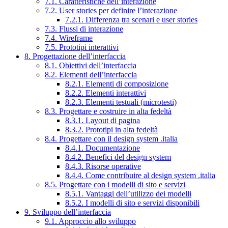
7.1. Caratteristiche dell’interazione
7.2. User stories per definire l’interazione
7.2.1. Differenza tra scenari e user stories
7.3. Flussi di interazione
7.4. Wireframe
7.5. Prototipi interattivi
8. Progettazione dell’interfaccia
8.1. Obiettivi dell’interfaccia
8.2. Elementi dell’interfaccia
8.2.1. Elementi di composizione
8.2.2. Elementi interattivi
8.2.3. Elementi testuali (microtesti)
8.3. Progettare e costruire in alta fedeltà
8.3.1. Layout di pagina
8.3.2. Prototipi in alta fedeltà
8.4. Progettare con il design system .italia
8.4.1. Documentazione
8.4.2. Benefici del design system
8.4.3. Risorse operative
8.4.4. Come contribuire al design system .italia
8.5. Progettare con i modelli di sito e servizi
8.5.1. Vantaggi dell’utilizzo dei modelli
8.5.2. I modelli di sito e servizi disponibili
9. Sviluppo dell’interfaccia
9.1. Approccio allo sviluppo