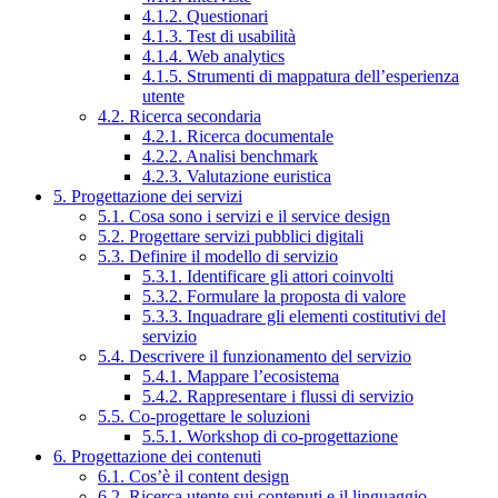
4.1.2. Questionari
4.1.3. Test di usabilità
4.1.4. Web analytics
4.1.5. Strumenti di mappatura dell’esperienza
utente
4.2. Ricerca secondaria
4.2.1. Ricerca documentale
4.2.2. Analisi benchmark
4.2.3. Valutazione euristica
5. Progettazione dei servizi
5.1. Cosa sono i servizi e il service design
5.2. Progettare servizi pubblici digitali
5.3. Definire il modello di servizio
5.3.1. Identificare gli attori coinvolti
5.3.2. Formulare la proposta di valore
5.3.3. Inquadrare gli elementi costitutivi del
servizio
5.4. Descrivere il funzionamento del servizio
5.4.1. Mappare l’ecosistema
5.4.2. Rappresentare i flussi di servizio
5.5. Co-progettare le soluzioni
5.5.1. Workshop di co-progettazione
6. Progettazione dei contenuti
6.1. Cos’è il content design
6.2. Ricerca utente sui contenuti e il linguaggio