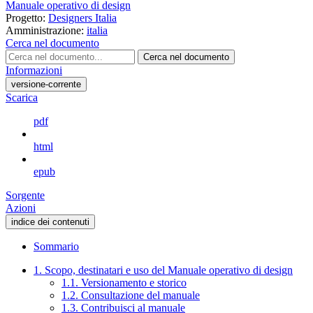
Manuale operativo di design
Progetto:
Designers Italia
Amministrazione:
italia
Cerca nel documento
Cerca nel documento
Informazioni
versione-corrente
Scarica
pdf
html
epub
Sorgente
Azioni
indice dei contenuti
Sommario
1. Scopo, destinatari e uso del Manuale operativo di design
1.1. Versionamento e storico
1.2. Consultazione del manuale
1.3. Contribuisci al manuale