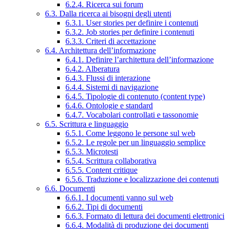
6.2.4. Ricerca sui forum
6.3. Dalla ricerca ai bisogni degli utenti
6.3.1. User stories per definire i contenuti
6.3.2. Job stories per definire i contenuti
6.3.3. Criteri di accettazione
6.4. Architettura dell’informazione
6.4.1. Definire l’architettura dell’informazione
6.4.2. Alberatura
6.4.3. Flussi di interazione
6.4.4. Sistemi di navigazione
6.4.5. Tipologie di contenuto (content type)
6.4.6. Ontologie e standard
6.4.7. Vocabolari controllati e tassonomie
6.5. Scrittura e linguaggio
6.5.1. Come leggono le persone sul web
6.5.2. Le regole per un linguaggio semplice
6.5.3. Microtesti
6.5.4. Scrittura collaborativa
6.5.5. Content critique
6.5.6. Traduzione e localizzazione dei contenuti
6.6. Documenti
6.6.1. I documenti vanno sul web
6.6.2. Tipi di documenti
6.6.3. Formato di lettura dei documenti elettronici
6.6.4. Modalità di produzione dei documenti