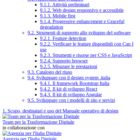
9.1.1. Attività preliminari
9.1.2. Web design responsivo e accessibile
9.1.3. Mobile first
9.1.4. Progressive enhancement e Graceful
degradation
9.2. Strumenti di supporto allo sviluppo del software
9.2.1. Feature detection
9.2.2. Verificare le feature disponibili con Can I
use
9.2.3. Strumenti e risorse per CSS e JavaScript
9.2.4. Supporto browser
9.2.5. Misurare le prestazioni
9.3. Catalogo del riuso
9.4. Sviluppare con il design system .italia
9.4.1. Il framework Bootstrap Italia
9.4.2. Il kit di sviluppo React
9.4.3. Il kit di sviluppo Angular
9.5. Sviluppare con i modelli di sito e servizi
1. Scopo, destinatari e uso del Manuale operativo di design
Team per la Trasformazione Digitale
in collaborazione con
Agenzia per l'Italia Digitale