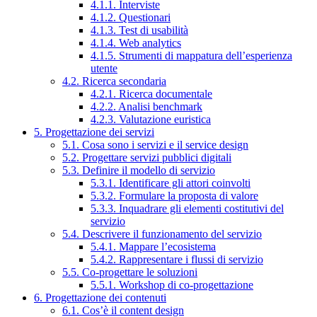
4.1.1. Interviste
4.1.2. Questionari
4.1.3. Test di usabilità
4.1.4. Web analytics
4.1.5. Strumenti di mappatura dell’esperienza
utente
4.2. Ricerca secondaria
4.2.1. Ricerca documentale
4.2.2. Analisi benchmark
4.2.3. Valutazione euristica
5. Progettazione dei servizi
5.1. Cosa sono i servizi e il service design
5.2. Progettare servizi pubblici digitali
5.3. Definire il modello di servizio
5.3.1. Identificare gli attori coinvolti
5.3.2. Formulare la proposta di valore
5.3.3. Inquadrare gli elementi costitutivi del
servizio
5.4. Descrivere il funzionamento del servizio
5.4.1. Mappare l’ecosistema
5.4.2. Rappresentare i flussi di servizio
5.5. Co-progettare le soluzioni
5.5.1. Workshop di co-progettazione
6. Progettazione dei contenuti
6.1. Cos’è il content design