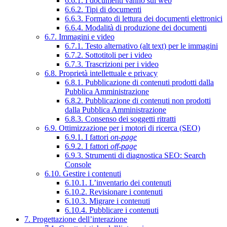
6.6.1. I documenti vanno sul web
6.6.2. Tipi di documenti
6.6.3. Formato di lettura dei documenti elettronici
6.6.4. Modalità di produzione dei documenti
6.7. Immagini e video
6.7.1. Testo alternativo (alt text) per le immagini
6.7.2. Sottotitoli per i video
6.7.3. Trascrizioni per i video
6.8. Proprietà intellettuale e privacy
6.8.1. Pubblicazione di contenuti prodotti dalla
Pubblica Amministrazione
6.8.2. Pubblicazione di contenuti non prodotti
dalla Pubblica Amministrazione
6.8.3. Consenso dei soggetti ritratti
6.9. Ottimizzazione per i motori di ricerca (SEO)
6.9.1. I fattori
on-page
6.9.2. I fattori
off-page
6.9.3. Strumenti di diagnostica SEO: Search
Console
6.10. Gestire i contenuti
6.10.1. L’inventario dei contenuti
6.10.2. Revisionare i contenuti
6.10.3. Migrare i contenuti
6.10.4. Pubblicare i contenuti
7. Progettazione dell’interazione