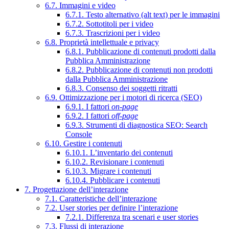
6.7. Immagini e video
6.7.1. Testo alternativo (alt text) per le immagini
6.7.2. Sottotitoli per i video
6.7.3. Trascrizioni per i video
6.8. Proprietà intellettuale e privacy
6.8.1. Pubblicazione di contenuti prodotti dalla
Pubblica Amministrazione
6.8.2. Pubblicazione di contenuti non prodotti
dalla Pubblica Amministrazione
6.8.3. Consenso dei soggetti ritratti
6.9. Ottimizzazione per i motori di ricerca (SEO)
6.9.1. I fattori
on-page
6.9.2. I fattori
off-page
6.9.3. Strumenti di diagnostica SEO: Search
Console
6.10. Gestire i contenuti
6.10.1. L’inventario dei contenuti
6.10.2. Revisionare i contenuti
6.10.3. Migrare i contenuti
6.10.4. Pubblicare i contenuti
7. Progettazione dell’interazione
7.1. Caratteristiche dell’interazione
7.2. User stories per definire l’interazione
7.2.1. Differenza tra scenari e user stories
7.3. Flussi di interazione