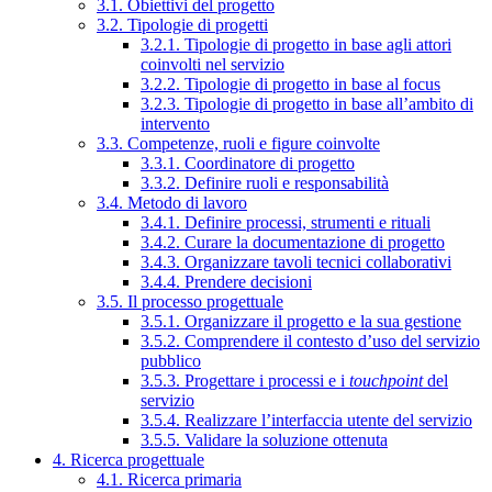
3.1. Obiettivi del progetto
3.2. Tipologie di progetti
3.2.1. Tipologie di progetto in base agli attori
coinvolti nel servizio
3.2.2. Tipologie di progetto in base al focus
3.2.3. Tipologie di progetto in base all’ambito di
intervento
3.3. Competenze, ruoli e figure coinvolte
3.3.1. Coordinatore di progetto
3.3.2. Definire ruoli e responsabilità
3.4. Metodo di lavoro
3.4.1. Definire processi, strumenti e rituali
3.4.2. Curare la documentazione di progetto
3.4.3. Organizzare tavoli tecnici collaborativi
3.4.4. Prendere decisioni
3.5. Il processo progettuale
3.5.1. Organizzare il progetto e la sua gestione
3.5.2. Comprendere il contesto d’uso del servizio
pubblico
3.5.3. Progettare i processi e i
touchpoint
del
servizio
3.5.4. Realizzare l’interfaccia utente del servizio
3.5.5. Validare la soluzione ottenuta
4. Ricerca progettuale
4.1. Ricerca primaria