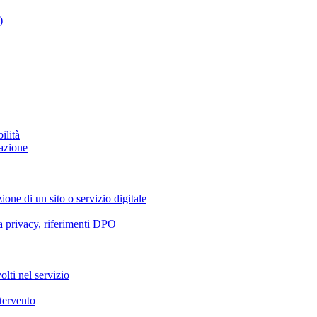
)
ilità
azione
ione di un sito o servizio digitale
va privacy, riferimenti DPO
olti nel servizio
ntervento