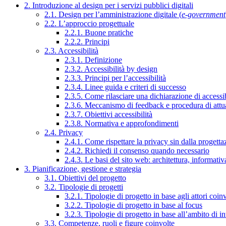
2. Introduzione al design per i servizi pubblici digitali
2.1. Design per l’amministrazione digitale (
e-government
2.2. L’approccio progettuale
2.2.1. Buone pratiche
2.2.2. Principi
2.3. Accessibilità
2.3.1. Definizione
2.3.2. Accessibilità by design
2.3.3. Principi per l’accessibilità
2.3.4. Linee guida e criteri di successo
2.3.5. Come rilasciare una dichiarazione di accessib
2.3.6. Meccanismo di feedback e procedura di attu
2.3.7. Obiettivi accessibilità
2.3.8. Normativa e approfondimenti
2.4. Privacy
2.4.1. Come rispettare la privacy sin dalla progettaz
2.4.2. Richiedi il consenso quando necessario
2.4.3. Le basi del sito web: architettura, informati
3. Pianificazione, gestione e strategia
3.1. Obiettivi del progetto
3.2. Tipologie di progetti
3.2.1. Tipologie di progetto in base agli attori coinv
3.2.2. Tipologie di progetto in base al focus
3.2.3. Tipologie di progetto in base all’ambito di i
3.3. Competenze, ruoli e figure coinvolte