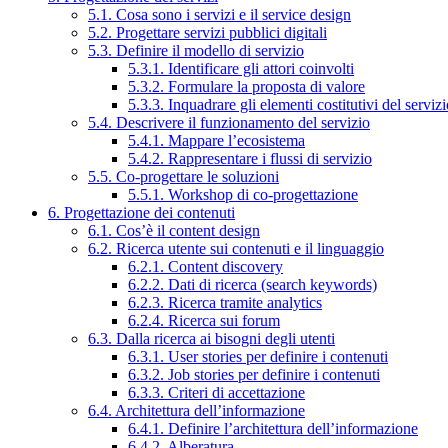
5.1. Cosa sono i servizi e il service design
5.2. Progettare servizi pubblici digitali
5.3. Definire il modello di servizio
5.3.1. Identificare gli attori coinvolti
5.3.2. Formulare la proposta di valore
5.3.3. Inquadrare gli elementi costitutivi del serviz
5.4. Descrivere il funzionamento del servizio
5.4.1. Mappare l’ecosistema
5.4.2. Rappresentare i flussi di servizio
5.5. Co-progettare le soluzioni
5.5.1. Workshop di co-progettazione
6. Progettazione dei contenuti
6.1. Cos’è il content design
6.2. Ricerca utente sui contenuti e il linguaggio
6.2.1. Content discovery
6.2.2. Dati di ricerca (search keywords)
6.2.3. Ricerca tramite analytics
6.2.4. Ricerca sui forum
6.3. Dalla ricerca ai bisogni degli utenti
6.3.1. User stories per definire i contenuti
6.3.2. Job stories per definire i contenuti
6.3.3. Criteri di accettazione
6.4. Architettura dell’informazione
6.4.1. Definire l’architettura dell’informazione
6.4.2. Alberatura