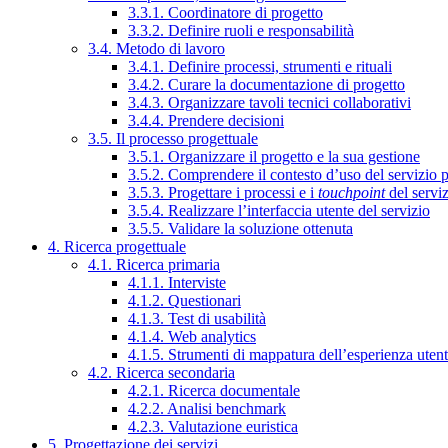
3.3.1. Coordinatore di progetto
3.3.2. Definire ruoli e responsabilità
3.4. Metodo di lavoro
3.4.1. Definire processi, strumenti e rituali
3.4.2. Curare la documentazione di progetto
3.4.3. Organizzare tavoli tecnici collaborativi
3.4.4. Prendere decisioni
3.5. Il processo progettuale
3.5.1. Organizzare il progetto e la sua gestione
3.5.2. Comprendere il contesto d’uso del servizio 
3.5.3. Progettare i processi e i
touchpoint
del servi
3.5.4. Realizzare l’interfaccia utente del servizio
3.5.5. Validare la soluzione ottenuta
4. Ricerca progettuale
4.1. Ricerca primaria
4.1.1. Interviste
4.1.2. Questionari
4.1.3. Test di usabilità
4.1.4. Web analytics
4.1.5. Strumenti di mappatura dell’esperienza uten
4.2. Ricerca secondaria
4.2.1. Ricerca documentale
4.2.2. Analisi benchmark
4.2.3. Valutazione euristica
5. Progettazione dei servizi