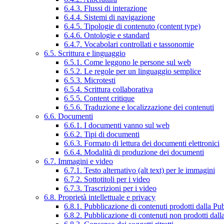
6.4.3. Flussi di interazione
6.4.4. Sistemi di navigazione
6.4.5. Tipologie di contenuto (content type)
6.4.6. Ontologie e standard
6.4.7. Vocabolari controllati e tassonomie
6.5. Scrittura e linguaggio
6.5.1. Come leggono le persone sul web
6.5.2. Le regole per un linguaggio semplice
6.5.3. Microtesti
6.5.4. Scrittura collaborativa
6.5.5. Content critique
6.5.6. Traduzione e localizzazione dei contenuti
6.6. Documenti
6.6.1. I documenti vanno sul web
6.6.2. Tipi di documenti
6.6.3. Formato di lettura dei documenti elettronici
6.6.4. Modalità di produzione dei documenti
6.7. Immagini e video
6.7.1. Testo alternativo (alt text) per le immagini
6.7.2. Sottotitoli per i video
6.7.3. Trascrizioni per i video
6.8. Proprietà intellettuale e privacy
6.8.1. Pubblicazione di contenuti prodotti dalla P
6.8.2. Pubblicazione di contenuti non prodotti dal