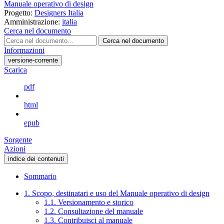
Manuale operativo di design
Progetto:
Designers Italia
Amministrazione:
italia
Cerca nel documento
Cerca nel documento
Informazioni
versione-corrente
Scarica
pdf
html
epub
Sorgente
Azioni
indice dei contenuti
Sommario
1. Scopo, destinatari e uso del Manuale operativo di design
1.1. Versionamento e storico
1.2. Consultazione del manuale
1.3. Contribuisci al manuale