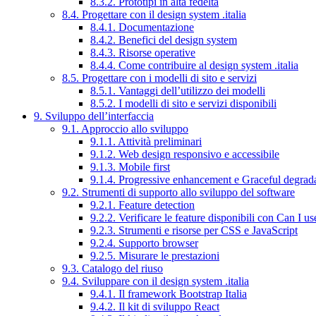
8.3.2. Prototipi in alta fedeltà
8.4. Progettare con il design system .italia
8.4.1. Documentazione
8.4.2. Benefici del design system
8.4.3. Risorse operative
8.4.4. Come contribuire al design system .italia
8.5. Progettare con i modelli di sito e servizi
8.5.1. Vantaggi dell’utilizzo dei modelli
8.5.2. I modelli di sito e servizi disponibili
9. Sviluppo dell’interfaccia
9.1. Approccio allo sviluppo
9.1.1. Attività preliminari
9.1.2. Web design responsivo e accessibile
9.1.3. Mobile first
9.1.4. Progressive enhancement e Graceful degrad
9.2. Strumenti di supporto allo sviluppo del software
9.2.1. Feature detection
9.2.2. Verificare le feature disponibili con Can I us
9.2.3. Strumenti e risorse per CSS e JavaScript
9.2.4. Supporto browser
9.2.5. Misurare le prestazioni
9.3. Catalogo del riuso
9.4. Sviluppare con il design system .italia
9.4.1. Il framework Bootstrap Italia
9.4.2. Il kit di sviluppo React