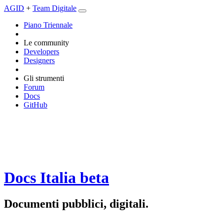
AGID
+
Team Digitale
Piano Triennale
Le community
Developers
Designers
Gli strumenti
Forum
Docs
GitHub
Docs Italia
beta
Documenti pubblici, digitali.