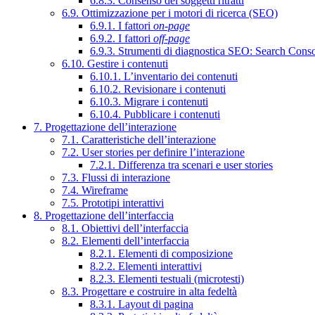
6.8.3. Consenso dei soggetti ritratti
6.9. Ottimizzazione per i motori di ricerca (SEO)
6.9.1. I fattori
on-page
6.9.2. I fattori
off-page
6.9.3. Strumenti di diagnostica SEO: Search Cons
6.10. Gestire i contenuti
6.10.1. L’inventario dei contenuti
6.10.2. Revisionare i contenuti
6.10.3. Migrare i contenuti
6.10.4. Pubblicare i contenuti
7. Progettazione dell’interazione
7.1. Caratteristiche dell’interazione
7.2. User stories per definire l’interazione
7.2.1. Differenza tra scenari e user stories
7.3. Flussi di interazione
7.4. Wireframe
7.5. Prototipi interattivi
8. Progettazione dell’interfaccia
8.1. Obiettivi dell’interfaccia
8.2. Elementi dell’interfaccia
8.2.1. Elementi di composizione
8.2.2. Elementi interattivi
8.2.3. Elementi testuali (microtesti)
8.3. Progettare e costruire in alta fedeltà
8.3.1. Layout di pagina