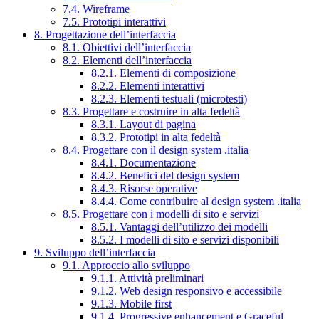
7.4. Wireframe
7.5. Prototipi interattivi
8. Progettazione dell’interfaccia
8.1. Obiettivi dell’interfaccia
8.2. Elementi dell’interfaccia
8.2.1. Elementi di composizione
8.2.2. Elementi interattivi
8.2.3. Elementi testuali (microtesti)
8.3. Progettare e costruire in alta fedeltà
8.3.1. Layout di pagina
8.3.2. Prototipi in alta fedeltà
8.4. Progettare con il design system .italia
8.4.1. Documentazione
8.4.2. Benefici del design system
8.4.3. Risorse operative
8.4.4. Come contribuire al design system .italia
8.5. Progettare con i modelli di sito e servizi
8.5.1. Vantaggi dell’utilizzo dei modelli
8.5.2. I modelli di sito e servizi disponibili
9. Sviluppo dell’interfaccia
9.1. Approccio allo sviluppo
9.1.1. Attività preliminari
9.1.2. Web design responsivo e accessibile
9.1.3. Mobile first
9.1.4. Progressive enhancement e Graceful