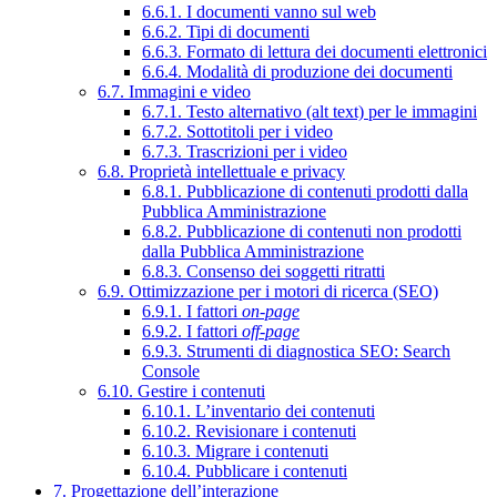
6.6.1. I documenti vanno sul web
6.6.2. Tipi di documenti
6.6.3. Formato di lettura dei documenti elettronici
6.6.4. Modalità di produzione dei documenti
6.7. Immagini e video
6.7.1. Testo alternativo (alt text) per le immagini
6.7.2. Sottotitoli per i video
6.7.3. Trascrizioni per i video
6.8. Proprietà intellettuale e privacy
6.8.1. Pubblicazione di contenuti prodotti dalla
Pubblica Amministrazione
6.8.2. Pubblicazione di contenuti non prodotti
dalla Pubblica Amministrazione
6.8.3. Consenso dei soggetti ritratti
6.9. Ottimizzazione per i motori di ricerca (SEO)
6.9.1. I fattori
on-page
6.9.2. I fattori
off-page
6.9.3. Strumenti di diagnostica SEO: Search
Console
6.10. Gestire i contenuti
6.10.1. L’inventario dei contenuti
6.10.2. Revisionare i contenuti
6.10.3. Migrare i contenuti
6.10.4. Pubblicare i contenuti
7. Progettazione dell’interazione