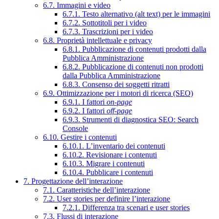
6.7. Immagini e video
6.7.1. Testo alternativo (alt text) per le immagini
6.7.2. Sottotitoli per i video
6.7.3. Trascrizioni per i video
6.8. Proprietà intellettuale e privacy
6.8.1. Pubblicazione di contenuti prodotti dalla
Pubblica Amministrazione
6.8.2. Pubblicazione di contenuti non prodotti
dalla Pubblica Amministrazione
6.8.3. Consenso dei soggetti ritratti
6.9. Ottimizzazione per i motori di ricerca (SEO)
6.9.1. I fattori
on-page
6.9.2. I fattori
off-page
6.9.3. Strumenti di diagnostica SEO: Search
Console
6.10. Gestire i contenuti
6.10.1. L’inventario dei contenuti
6.10.2. Revisionare i contenuti
6.10.3. Migrare i contenuti
6.10.4. Pubblicare i contenuti
7. Progettazione dell’interazione
7.1. Caratteristiche dell’interazione
7.2. User stories per definire l’interazione
7.2.1. Differenza tra scenari e user stories
7.3. Flussi di interazione