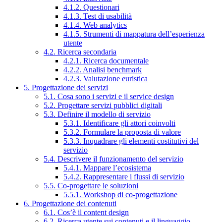
4.1.2. Questionari
4.1.3. Test di usabilità
4.1.4. Web analytics
4.1.5. Strumenti di mappatura dell’esperienza
utente
4.2. Ricerca secondaria
4.2.1. Ricerca documentale
4.2.2. Analisi benchmark
4.2.3. Valutazione euristica
5. Progettazione dei servizi
5.1. Cosa sono i servizi e il service design
5.2. Progettare servizi pubblici digitali
5.3. Definire il modello di servizio
5.3.1. Identificare gli attori coinvolti
5.3.2. Formulare la proposta di valore
5.3.3. Inquadrare gli elementi costitutivi del
servizio
5.4. Descrivere il funzionamento del servizio
5.4.1. Mappare l’ecosistema
5.4.2. Rappresentare i flussi di servizio
5.5. Co-progettare le soluzioni
5.5.1. Workshop di co-progettazione
6. Progettazione dei contenuti
6.1. Cos’è il content design
6.2. Ricerca utente sui contenuti e il linguaggio