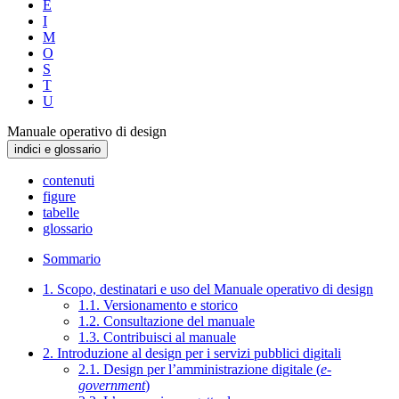
E
I
M
O
S
T
U
Manuale operativo di design
indici e glossario
contenuti
figure
tabelle
glossario
Sommario
1. Scopo, destinatari e uso del Manuale operativo di design
1.1. Versionamento e storico
1.2. Consultazione del manuale
1.3. Contribuisci al manuale
2. Introduzione al design per i servizi pubblici digitali
2.1. Design per l’amministrazione digitale (
e-
government
)