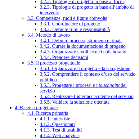
3.2.2. Tipologie di progetto in base al focus
3.2.3. Tipologie di progetto in base all’ambito di
intervento
3.3. Competenze, ruoli e figure coinvolte
3.3.1. Coordinatore di progetto
3.3.2. Definire ruoli e responsabilità
3.4. Metodo di lavoro
3.4.1. Definire processi, strumenti e rituali
3.4.2. Curare la documentazione di progetto
3.4.3. Organizzare tavoli tecnici collaborativi
3.4.4. Prendere decisioni
3.5. Il processo progettuale
3.5.1. Organizzare il progetto e la sua gestione
3.5.2. Comprendere il contesto d’uso del servizio
pubblico
3.5.3. Progettare i processi e i
touchpoint
del
servizio
3.5.4. Realizzare l’interfaccia utente del servizio
3.5.5. Validare la soluzione ottenuta
4. Ricerca progettuale
4.1. Ricerca primaria
4.1.1. Interviste
4.1.2. Questionari
4.1.3. Test di usabilità
4.1.4. Web analytics