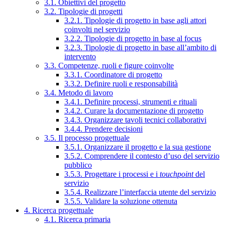
3.1. Obiettivi del progetto
3.2. Tipologie di progetti
3.2.1. Tipologie di progetto in base agli attori
coinvolti nel servizio
3.2.2. Tipologie di progetto in base al focus
3.2.3. Tipologie di progetto in base all’ambito di
intervento
3.3. Competenze, ruoli e figure coinvolte
3.3.1. Coordinatore di progetto
3.3.2. Definire ruoli e responsabilità
3.4. Metodo di lavoro
3.4.1. Definire processi, strumenti e rituali
3.4.2. Curare la documentazione di progetto
3.4.3. Organizzare tavoli tecnici collaborativi
3.4.4. Prendere decisioni
3.5. Il processo progettuale
3.5.1. Organizzare il progetto e la sua gestione
3.5.2. Comprendere il contesto d’uso del servizio
pubblico
3.5.3. Progettare i processi e i
touchpoint
del
servizio
3.5.4. Realizzare l’interfaccia utente del servizio
3.5.5. Validare la soluzione ottenuta
4. Ricerca progettuale
4.1. Ricerca primaria