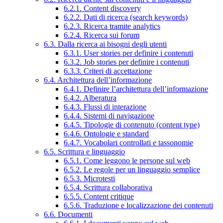
6.2.1. Content discovery
6.2.2. Dati di ricerca (search keywords)
6.2.3. Ricerca tramite analytics
6.2.4. Ricerca sui forum
6.3. Dalla ricerca ai bisogni degli utenti
6.3.1. User stories per definire i contenuti
6.3.2. Job stories per definire i contenuti
6.3.3. Criteri di accettazione
6.4. Architettura dell’informazione
6.4.1. Definire l’architettura dell’informazione
6.4.2. Alberatura
6.4.3. Flussi di interazione
6.4.4. Sistemi di navigazione
6.4.5. Tipologie di contenuto (content type)
6.4.6. Ontologie e standard
6.4.7. Vocabolari controllati e tassonomie
6.5. Scrittura e linguaggio
6.5.1. Come leggono le persone sul web
6.5.2. Le regole per un linguaggio semplice
6.5.3. Microtesti
6.5.4. Scrittura collaborativa
6.5.5. Content critique
6.5.6. Traduzione e localizzazione dei contenuti
6.6. Documenti