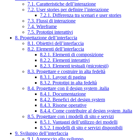
7.1. Caratteristiche dell’interazione
7.2. User stories per definire l’interazione
7.2.1. Differenza tra scenari e user stories
7.3. Flussi di interazione
7.4. Wireframe
7.5. Prototipi interattivi
8. Progettazione dell’interfaccia
8.1. Obiettivi dell’interfaccia
8.2. Elementi dell’interfaccia
8.2.1. Elementi di composizione
8.2.2. Elementi interattivi
8.2.3. Elementi testuali (microtesti)
8.3. Progettare e costruire in alta fedeltà
8.3.1. Layout di pagina
8.3.2. Prototipi in alta fedeltà
8.4. Progettare con il design system .italia
8.4.1. Documentazione
8.4.2. Benefici del design system
8.4.3. Risorse operative
8.4.4. Come contribuire al design system .italia
8.5. Progettare con i modelli di sito e servizi
8.5.1. Vantaggi dell’utilizzo dei modelli
8.5.2. I modelli di sito e servizi disponibili
9. Sviluppo dell’interfaccia
9.1. Approccio allo sviluppo