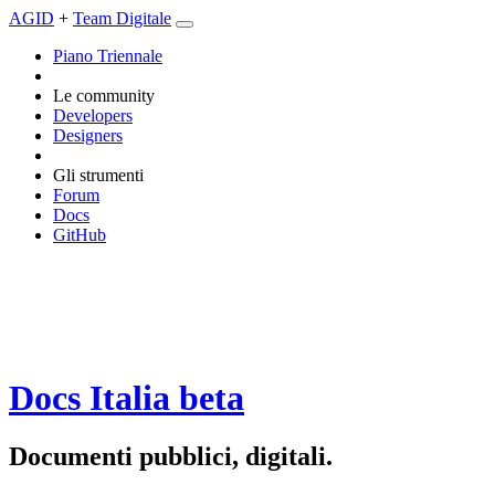
AGID
+
Team Digitale
Piano Triennale
Le community
Developers
Designers
Gli strumenti
Forum
Docs
GitHub
Docs Italia
beta
Documenti pubblici, digitali.