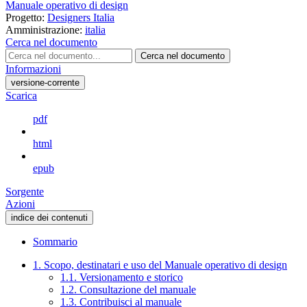
Manuale operativo di design
Progetto:
Designers Italia
Amministrazione:
italia
Cerca nel documento
Cerca nel documento
Informazioni
versione-corrente
Scarica
pdf
html
epub
Sorgente
Azioni
indice dei contenuti
Sommario
1. Scopo, destinatari e uso del Manuale operativo di design
1.1. Versionamento e storico
1.2. Consultazione del manuale
1.3. Contribuisci al manuale