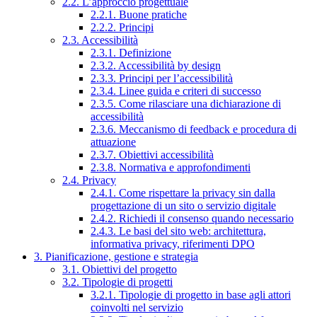
2.2. L’approccio progettuale
2.2.1. Buone pratiche
2.2.2. Principi
2.3. Accessibilità
2.3.1. Definizione
2.3.2. Accessibilità by design
2.3.3. Principi per l’accessibilità
2.3.4. Linee guida e criteri di successo
2.3.5. Come rilasciare una dichiarazione di
accessibilità
2.3.6. Meccanismo di feedback e procedura di
attuazione
2.3.7. Obiettivi accessibilità
2.3.8. Normativa e approfondimenti
2.4. Privacy
2.4.1. Come rispettare la privacy sin dalla
progettazione di un sito o servizio digitale
2.4.2. Richiedi il consenso quando necessario
2.4.3. Le basi del sito web: architettura,
informativa privacy, riferimenti DPO
3. Pianificazione, gestione e strategia
3.1. Obiettivi del progetto
3.2. Tipologie di progetti
3.2.1. Tipologie di progetto in base agli attori
coinvolti nel servizio