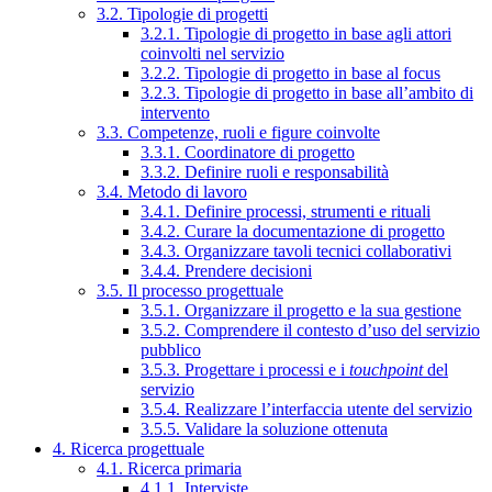
3.2. Tipologie di progetti
3.2.1. Tipologie di progetto in base agli attori
coinvolti nel servizio
3.2.2. Tipologie di progetto in base al focus
3.2.3. Tipologie di progetto in base all’ambito di
intervento
3.3. Competenze, ruoli e figure coinvolte
3.3.1. Coordinatore di progetto
3.3.2. Definire ruoli e responsabilità
3.4. Metodo di lavoro
3.4.1. Definire processi, strumenti e rituali
3.4.2. Curare la documentazione di progetto
3.4.3. Organizzare tavoli tecnici collaborativi
3.4.4. Prendere decisioni
3.5. Il processo progettuale
3.5.1. Organizzare il progetto e la sua gestione
3.5.2. Comprendere il contesto d’uso del servizio
pubblico
3.5.3. Progettare i processi e i
touchpoint
del
servizio
3.5.4. Realizzare l’interfaccia utente del servizio
3.5.5. Validare la soluzione ottenuta
4. Ricerca progettuale
4.1. Ricerca primaria
4.1.1. Interviste