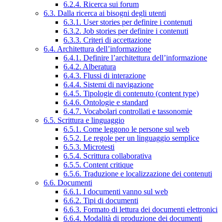
6.2.4. Ricerca sui forum
6.3. Dalla ricerca ai bisogni degli utenti
6.3.1. User stories per definire i contenuti
6.3.2. Job stories per definire i contenuti
6.3.3. Criteri di accettazione
6.4. Architettura dell’informazione
6.4.1. Definire l’architettura dell’informazione
6.4.2. Alberatura
6.4.3. Flussi di interazione
6.4.4. Sistemi di navigazione
6.4.5. Tipologie di contenuto (content type)
6.4.6. Ontologie e standard
6.4.7. Vocabolari controllati e tassonomie
6.5. Scrittura e linguaggio
6.5.1. Come leggono le persone sul web
6.5.2. Le regole per un linguaggio semplice
6.5.3. Microtesti
6.5.4. Scrittura collaborativa
6.5.5. Content critique
6.5.6. Traduzione e localizzazione dei contenuti
6.6. Documenti
6.6.1. I documenti vanno sul web
6.6.2. Tipi di documenti
6.6.3. Formato di lettura dei documenti elettronici
6.6.4. Modalità di produzione dei documenti