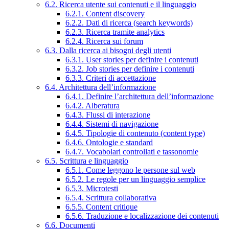
6.2. Ricerca utente sui contenuti e il linguaggio
6.2.1. Content discovery
6.2.2. Dati di ricerca (search keywords)
6.2.3. Ricerca tramite analytics
6.2.4. Ricerca sui forum
6.3. Dalla ricerca ai bisogni degli utenti
6.3.1. User stories per definire i contenuti
6.3.2. Job stories per definire i contenuti
6.3.3. Criteri di accettazione
6.4. Architettura dell’informazione
6.4.1. Definire l’architettura dell’informazione
6.4.2. Alberatura
6.4.3. Flussi di interazione
6.4.4. Sistemi di navigazione
6.4.5. Tipologie di contenuto (content type)
6.4.6. Ontologie e standard
6.4.7. Vocabolari controllati e tassonomie
6.5. Scrittura e linguaggio
6.5.1. Come leggono le persone sul web
6.5.2. Le regole per un linguaggio semplice
6.5.3. Microtesti
6.5.4. Scrittura collaborativa
6.5.5. Content critique
6.5.6. Traduzione e localizzazione dei contenuti
6.6. Documenti