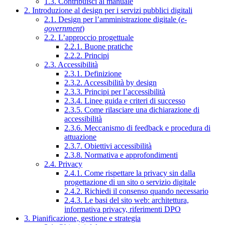
1.3. Contribuisci al manuale
2. Introduzione al design per i servizi pubblici digitali
2.1. Design per l’amministrazione digitale (
e-
government
)
2.2. L’approccio progettuale
2.2.1. Buone pratiche
2.2.2. Principi
2.3. Accessibilità
2.3.1. Definizione
2.3.2. Accessibilità by design
2.3.3. Principi per l’accessibilità
2.3.4. Linee guida e criteri di successo
2.3.5. Come rilasciare una dichiarazione di
accessibilità
2.3.6. Meccanismo di feedback e procedura di
attuazione
2.3.7. Obiettivi accessibilità
2.3.8. Normativa e approfondimenti
2.4. Privacy
2.4.1. Come rispettare la privacy sin dalla
progettazione di un sito o servizio digitale
2.4.2. Richiedi il consenso quando necessario
2.4.3. Le basi del sito web: architettura,
informativa privacy, riferimenti DPO
3. Pianificazione, gestione e strategia