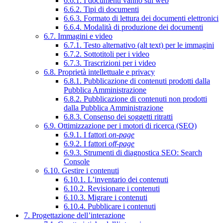
6.6.1. I documenti vanno sul web
6.6.2. Tipi di documenti
6.6.3. Formato di lettura dei documenti elettronici
6.6.4. Modalità di produzione dei documenti
6.7. Immagini e video
6.7.1. Testo alternativo (alt text) per le immagini
6.7.2. Sottotitoli per i video
6.7.3. Trascrizioni per i video
6.8. Proprietà intellettuale e privacy
6.8.1. Pubblicazione di contenuti prodotti dalla
Pubblica Amministrazione
6.8.2. Pubblicazione di contenuti non prodotti
dalla Pubblica Amministrazione
6.8.3. Consenso dei soggetti ritratti
6.9. Ottimizzazione per i motori di ricerca (SEO)
6.9.1. I fattori
on-page
6.9.2. I fattori
off-page
6.9.3. Strumenti di diagnostica SEO: Search
Console
6.10. Gestire i contenuti
6.10.1. L’inventario dei contenuti
6.10.2. Revisionare i contenuti
6.10.3. Migrare i contenuti
6.10.4. Pubblicare i contenuti
7. Progettazione dell’interazione