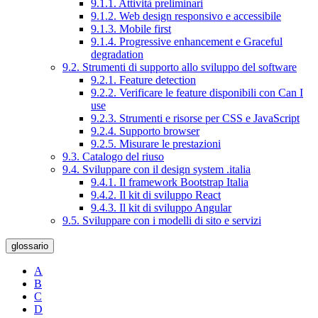
9.1.1. Attività preliminari
9.1.2. Web design responsivo e accessibile
9.1.3. Mobile first
9.1.4. Progressive enhancement e Graceful
degradation
9.2. Strumenti di supporto allo sviluppo del software
9.2.1. Feature detection
9.2.2. Verificare le feature disponibili con Can I
use
9.2.3. Strumenti e risorse per CSS e JavaScript
9.2.4. Supporto browser
9.2.5. Misurare le prestazioni
9.3. Catalogo del riuso
9.4. Sviluppare con il design system .italia
9.4.1. Il framework Bootstrap Italia
9.4.2. Il kit di sviluppo React
9.4.3. Il kit di sviluppo Angular
9.5. Sviluppare con i modelli di sito e servizi
glossario
A
B
C
D