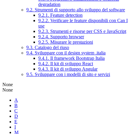
degradation
9.2. Strumenti di supporto allo sviluppo del software
9.2.1. Feature detection
9.2.2. Verificare le feature disponibili con Can I
use
9.2.3. Strumenti e risorse per CSS e JavaScript
9.2.4. Supporto browser
9.2.5. Misurare le prestazioni
9.3. Catalogo del riuso
9.4. Sviluppare con il design system .italia
9.4.1. Il framework Bootstrap Italia
9.4.2. Il kit di sviluppo React
9.4.3. Il kit di sviluppo Angular
9.5. Sviluppare con i modelli di sito e servizi
None
None
A
B
C
D
E
I
M