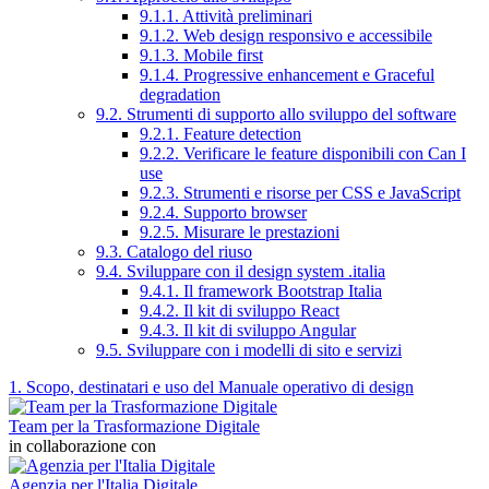
9.1.1. Attività preliminari
9.1.2. Web design responsivo e accessibile
9.1.3. Mobile first
9.1.4. Progressive enhancement e Graceful
degradation
9.2. Strumenti di supporto allo sviluppo del software
9.2.1. Feature detection
9.2.2. Verificare le feature disponibili con Can I
use
9.2.3. Strumenti e risorse per CSS e JavaScript
9.2.4. Supporto browser
9.2.5. Misurare le prestazioni
9.3. Catalogo del riuso
9.4. Sviluppare con il design system .italia
9.4.1. Il framework Bootstrap Italia
9.4.2. Il kit di sviluppo React
9.4.3. Il kit di sviluppo Angular
9.5. Sviluppare con i modelli di sito e servizi
1. Scopo, destinatari e uso del Manuale operativo di design
Team per la Trasformazione Digitale
in collaborazione con
Agenzia per l'Italia Digitale