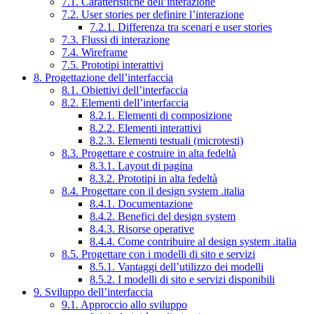
7.1. Caratteristiche dell’interazione
7.2. User stories per definire l’interazione
7.2.1. Differenza tra scenari e user stories
7.3. Flussi di interazione
7.4. Wireframe
7.5. Prototipi interattivi
8. Progettazione dell’interfaccia
8.1. Obiettivi dell’interfaccia
8.2. Elementi dell’interfaccia
8.2.1. Elementi di composizione
8.2.2. Elementi interattivi
8.2.3. Elementi testuali (microtesti)
8.3. Progettare e costruire in alta fedeltà
8.3.1. Layout di pagina
8.3.2. Prototipi in alta fedeltà
8.4. Progettare con il design system .italia
8.4.1. Documentazione
8.4.2. Benefici del design system
8.4.3. Risorse operative
8.4.4. Come contribuire al design system .italia
8.5. Progettare con i modelli di sito e servizi
8.5.1. Vantaggi dell’utilizzo dei modelli
8.5.2. I modelli di sito e servizi disponibili
9. Sviluppo dell’interfaccia
9.1. Approccio allo sviluppo