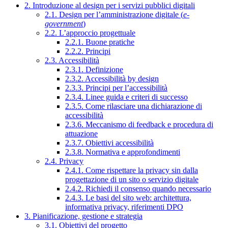
2. Introduzione al design per i servizi pubblici digitali
2.1. Design per l’amministrazione digitale (
e-
government
)
2.2. L’approccio progettuale
2.2.1. Buone pratiche
2.2.2. Principi
2.3. Accessibilità
2.3.1. Definizione
2.3.2. Accessibilità by design
2.3.3. Principi per l’accessibilità
2.3.4. Linee guida e criteri di successo
2.3.5. Come rilasciare una dichiarazione di
accessibilità
2.3.6. Meccanismo di feedback e procedura di
attuazione
2.3.7. Obiettivi accessibilità
2.3.8. Normativa e approfondimenti
2.4. Privacy
2.4.1. Come rispettare la privacy sin dalla
progettazione di un sito o servizio digitale
2.4.2. Richiedi il consenso quando necessario
2.4.3. Le basi del sito web: architettura,
informativa privacy, riferimenti DPO
3. Pianificazione, gestione e strategia
3.1. Obiettivi del progetto