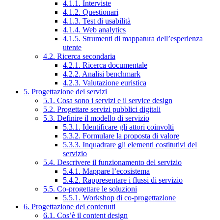
4.1.1. Interviste
4.1.2. Questionari
4.1.3. Test di usabilità
4.1.4. Web analytics
4.1.5. Strumenti di mappatura dell’esperienza
utente
4.2. Ricerca secondaria
4.2.1. Ricerca documentale
4.2.2. Analisi benchmark
4.2.3. Valutazione euristica
5. Progettazione dei servizi
5.1. Cosa sono i servizi e il service design
5.2. Progettare servizi pubblici digitali
5.3. Definire il modello di servizio
5.3.1. Identificare gli attori coinvolti
5.3.2. Formulare la proposta di valore
5.3.3. Inquadrare gli elementi costitutivi del
servizio
5.4. Descrivere il funzionamento del servizio
5.4.1. Mappare l’ecosistema
5.4.2. Rappresentare i flussi di servizio
5.5. Co-progettare le soluzioni
5.5.1. Workshop di co-progettazione
6. Progettazione dei contenuti
6.1. Cos’è il content design