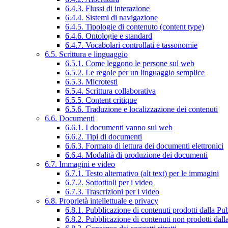
6.4.3. Flussi di interazione
6.4.4. Sistemi di navigazione
6.4.5. Tipologie di contenuto (content type)
6.4.6. Ontologie e standard
6.4.7. Vocabolari controllati e tassonomie
6.5. Scrittura e linguaggio
6.5.1. Come leggono le persone sul web
6.5.2. Le regole per un linguaggio semplice
6.5.3. Microtesti
6.5.4. Scrittura collaborativa
6.5.5. Content critique
6.5.6. Traduzione e localizzazione dei contenuti
6.6. Documenti
6.6.1. I documenti vanno sul web
6.6.2. Tipi di documenti
6.6.3. Formato di lettura dei documenti elettronici
6.6.4. Modalità di produzione dei documenti
6.7. Immagini e video
6.7.1. Testo alternativo (alt text) per le immagini
6.7.2. Sottotitoli per i video
6.7.3. Trascrizioni per i video
6.8. Proprietà intellettuale e privacy
6.8.1. Pubblicazione di contenuti prodotti dalla P
6.8.2. Pubblicazione di contenuti non prodotti dal