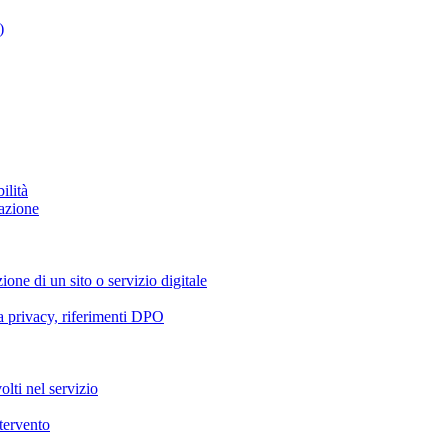
)
ilità
azione
ione di un sito o servizio digitale
va privacy, riferimenti DPO
olti nel servizio
ntervento