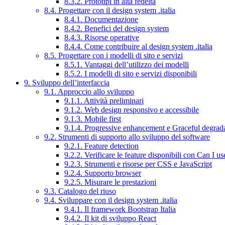
8.3.2. Prototipi in alta fedeltà
8.4. Progettare con il design system .italia
8.4.1. Documentazione
8.4.2. Benefici del design system
8.4.3. Risorse operative
8.4.4. Come contribuire al design system .italia
8.5. Progettare con i modelli di sito e servizi
8.5.1. Vantaggi dell’utilizzo dei modelli
8.5.2. I modelli di sito e servizi disponibili
9. Sviluppo dell’interfaccia
9.1. Approccio allo sviluppo
9.1.1. Attività preliminari
9.1.2. Web design responsivo e accessibile
9.1.3. Mobile first
9.1.4. Progressive enhancement e Graceful degrad
9.2. Strumenti di supporto allo sviluppo del software
9.2.1. Feature detection
9.2.2. Verificare le feature disponibili con Can I us
9.2.3. Strumenti e risorse per CSS e JavaScript
9.2.4. Supporto browser
9.2.5. Misurare le prestazioni
9.3. Catalogo del riuso
9.4. Sviluppare con il design system .italia
9.4.1. Il framework Bootstrap Italia
9.4.2. Il kit di sviluppo React