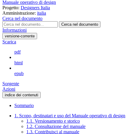
Manuale operativo di design
Progetto:
Designers Italia
Amministrazione:
italia
Cerca nel documento
Cerca nel documento
Informazioni
versione-corrente
Scarica
pdf
html
epub
Sorgente
Azioni
indice dei contenuti
Sommario
1. Scopo, destinatari e uso del Manuale operativo di design
1.1. Versionamento e storico
1.2. Consultazione del manuale
1.3. Contribuisci al manuale