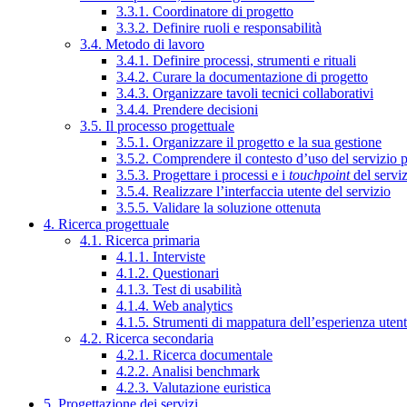
3.3.1. Coordinatore di progetto
3.3.2. Definire ruoli e responsabilità
3.4. Metodo di lavoro
3.4.1. Definire processi, strumenti e rituali
3.4.2. Curare la documentazione di progetto
3.4.3. Organizzare tavoli tecnici collaborativi
3.4.4. Prendere decisioni
3.5. Il processo progettuale
3.5.1. Organizzare il progetto e la sua gestione
3.5.2. Comprendere il contesto d’uso del servizio 
3.5.3. Progettare i processi e i
touchpoint
del servi
3.5.4. Realizzare l’interfaccia utente del servizio
3.5.5. Validare la soluzione ottenuta
4. Ricerca progettuale
4.1. Ricerca primaria
4.1.1. Interviste
4.1.2. Questionari
4.1.3. Test di usabilità
4.1.4. Web analytics
4.1.5. Strumenti di mappatura dell’esperienza uten
4.2. Ricerca secondaria
4.2.1. Ricerca documentale
4.2.2. Analisi benchmark
4.2.3. Valutazione euristica
5. Progettazione dei servizi