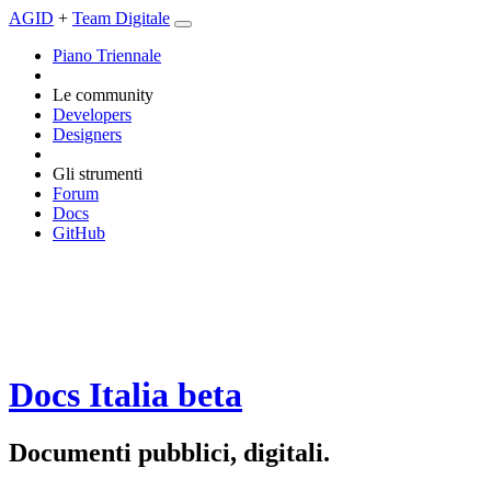
AGID
+
Team Digitale
Piano Triennale
Le community
Developers
Designers
Gli strumenti
Forum
Docs
GitHub
Docs Italia
beta
Documenti pubblici, digitali.