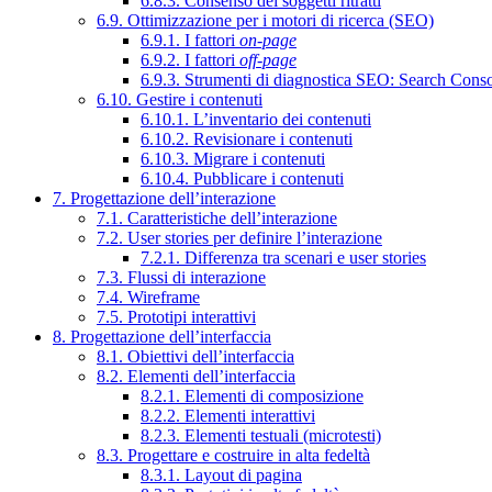
6.8.3. Consenso dei soggetti ritratti
6.9. Ottimizzazione per i motori di ricerca (SEO)
6.9.1. I fattori
on-page
6.9.2. I fattori
off-page
6.9.3. Strumenti di diagnostica SEO: Search Cons
6.10. Gestire i contenuti
6.10.1. L’inventario dei contenuti
6.10.2. Revisionare i contenuti
6.10.3. Migrare i contenuti
6.10.4. Pubblicare i contenuti
7. Progettazione dell’interazione
7.1. Caratteristiche dell’interazione
7.2. User stories per definire l’interazione
7.2.1. Differenza tra scenari e user stories
7.3. Flussi di interazione
7.4. Wireframe
7.5. Prototipi interattivi
8. Progettazione dell’interfaccia
8.1. Obiettivi dell’interfaccia
8.2. Elementi dell’interfaccia
8.2.1. Elementi di composizione
8.2.2. Elementi interattivi
8.2.3. Elementi testuali (microtesti)
8.3. Progettare e costruire in alta fedeltà
8.3.1. Layout di pagina