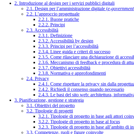
2. Introduzione al design per i servizi pubblici digitali
2.1. Design per l’amministrazione digitale (
e-government
2.2. L’approccio progettuale
2.2.1. Buone pratiche
2.2.2. Principi
2.3. Accessibilità
2.3.1. Definizione
2.3.2. Accessibilità by design
2.3.3. Principi per l’accessibilità
2.3.4. Linee guida e criteri di successo
2.3.5. Come rilasciare una dichiarazione di accessib
2.3.6. Meccanismo di feedback e procedura di attu
2.3.7. Obiettivi accessibilità
2.3.8. Normativa e approfondimenti
2.4. Privacy
2.4.1. Come rispettare la privacy sin dalla progettaz
2.4.2. Richiedi il consenso quando necessario
2.4.3. Le basi del sito web: architettura, informati
3. Pianificazione, gestione e strategia
3.1. Obiettivi del progetto
3.2. Tipologie di progetti
3.2.1. Tipologie di progetto in base agli attori coinv
3.2.2. Tipologie di progetto in base al focus
3.2.3. Tipologie di progetto in base all’ambito di i
3.3. Competenze, ruoli e figure coinvolte