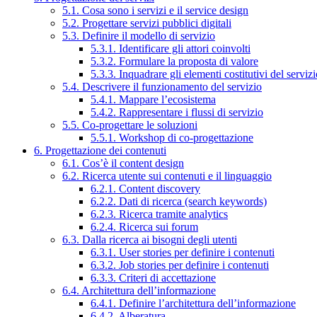
5.1. Cosa sono i servizi e il service design
5.2. Progettare servizi pubblici digitali
5.3. Definire il modello di servizio
5.3.1. Identificare gli attori coinvolti
5.3.2. Formulare la proposta di valore
5.3.3. Inquadrare gli elementi costitutivi del serviz
5.4. Descrivere il funzionamento del servizio
5.4.1. Mappare l’ecosistema
5.4.2. Rappresentare i flussi di servizio
5.5. Co-progettare le soluzioni
5.5.1. Workshop di co-progettazione
6. Progettazione dei contenuti
6.1. Cos’è il content design
6.2. Ricerca utente sui contenuti e il linguaggio
6.2.1. Content discovery
6.2.2. Dati di ricerca (search keywords)
6.2.3. Ricerca tramite analytics
6.2.4. Ricerca sui forum
6.3. Dalla ricerca ai bisogni degli utenti
6.3.1. User stories per definire i contenuti
6.3.2. Job stories per definire i contenuti
6.3.3. Criteri di accettazione
6.4. Architettura dell’informazione
6.4.1. Definire l’architettura dell’informazione
6.4.2. Alberatura