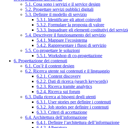
5.1. Cosa sono i servizi e il service design
5.2. Progettare servizi pubblici digitali
5.3. Definire il modello di servizio
5.3.1. Identificare gli attori coinvolti
5.3.2. Formulare la proposta di valore
5.3.3. Inquadrare gli elementi costitutivi del serviz
5.4. Descrivere il funzionamento del servizio
5.4.1. Mappare l’ecosistema
5.4.2. Rappresentare i flussi di servizio
5.5. Co-progettare le soluzioni
5.5.1. Workshop di co-progettazione
6. Progettazione dei contenuti
6.1. Cos’è il content design
6.2. Ricerca utente sui contenuti e il linguaggio
6.2.1. Content discovery
6.2.2. Dati di ricerca (search keywords)
6.2.3. Ricerca tramite analytics
6.2.4. Ricerca sui forum
6.3. Dalla ricerca ai bisogni degli utenti
6.3.1. User stories per definire i contenuti
6.3.2. Job stories per definire i contenuti
6.3.3. Criteri di accettazione
6.4. Architettura dell’informazione
6.4.1. Definire l’architettura dell’informazione
6.4.2. Alberatura