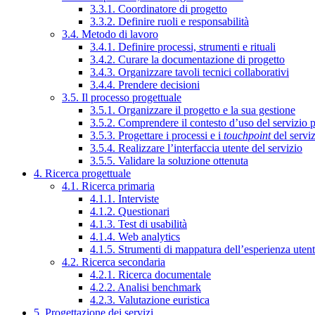
3.3.1. Coordinatore di progetto
3.3.2. Definire ruoli e responsabilità
3.4. Metodo di lavoro
3.4.1. Definire processi, strumenti e rituali
3.4.2. Curare la documentazione di progetto
3.4.3. Organizzare tavoli tecnici collaborativi
3.4.4. Prendere decisioni
3.5. Il processo progettuale
3.5.1. Organizzare il progetto e la sua gestione
3.5.2. Comprendere il contesto d’uso del servizio 
3.5.3. Progettare i processi e i
touchpoint
del servi
3.5.4. Realizzare l’interfaccia utente del servizio
3.5.5. Validare la soluzione ottenuta
4. Ricerca progettuale
4.1. Ricerca primaria
4.1.1. Interviste
4.1.2. Questionari
4.1.3. Test di usabilità
4.1.4. Web analytics
4.1.5. Strumenti di mappatura dell’esperienza uten
4.2. Ricerca secondaria
4.2.1. Ricerca documentale
4.2.2. Analisi benchmark
4.2.3. Valutazione euristica
5. Progettazione dei servizi