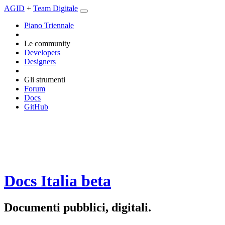
AGID
+
Team Digitale
Piano Triennale
Le community
Developers
Designers
Gli strumenti
Forum
Docs
GitHub
Docs Italia
beta
Documenti pubblici, digitali.