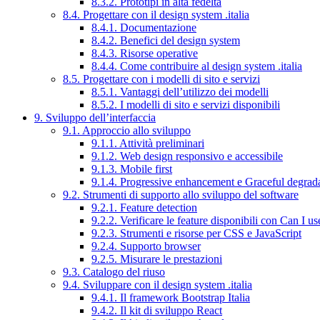
8.3.2. Prototipi in alta fedeltà
8.4. Progettare con il design system .italia
8.4.1. Documentazione
8.4.2. Benefici del design system
8.4.3. Risorse operative
8.4.4. Come contribuire al design system .italia
8.5. Progettare con i modelli di sito e servizi
8.5.1. Vantaggi dell’utilizzo dei modelli
8.5.2. I modelli di sito e servizi disponibili
9. Sviluppo dell’interfaccia
9.1. Approccio allo sviluppo
9.1.1. Attività preliminari
9.1.2. Web design responsivo e accessibile
9.1.3. Mobile first
9.1.4. Progressive enhancement e Graceful degrad
9.2. Strumenti di supporto allo sviluppo del software
9.2.1. Feature detection
9.2.2. Verificare le feature disponibili con Can I us
9.2.3. Strumenti e risorse per CSS e JavaScript
9.2.4. Supporto browser
9.2.5. Misurare le prestazioni
9.3. Catalogo del riuso
9.4. Sviluppare con il design system .italia
9.4.1. Il framework Bootstrap Italia
9.4.2. Il kit di sviluppo React