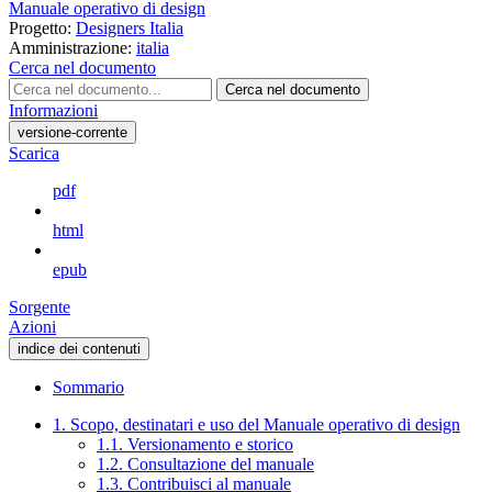
Manuale operativo di design
Progetto:
Designers Italia
Amministrazione:
italia
Cerca nel documento
Cerca nel documento
Informazioni
versione-corrente
Scarica
pdf
html
epub
Sorgente
Azioni
indice dei contenuti
Sommario
1. Scopo, destinatari e uso del Manuale operativo di design
1.1. Versionamento e storico
1.2. Consultazione del manuale
1.3. Contribuisci al manuale