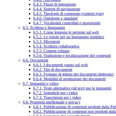
6.4.3. Flussi di interazione
6.4.4. Sistemi di navigazione
6.4.5. Tipologie di contenuto (content type)
6.4.6. Ontologie e standard
6.4.7. Vocabolari controllati e tassonomie
6.5. Scrittura e linguaggio
6.5.1. Come leggono le persone sul web
6.5.2. Le regole per un linguaggio semplice
6.5.3. Microtesti
6.5.4. Scrittura collaborativa
6.5.5. Content critique
6.5.6. Traduzione e localizzazione dei contenuti
6.6. Documenti
6.6.1. I documenti vanno sul web
6.6.2. Tipi di documenti
6.6.3. Formato di lettura dei documenti elettronici
6.6.4. Modalità di produzione dei documenti
6.7. Immagini e video
6.7.1. Testo alternativo (alt text) per le immagini
6.7.2. Sottotitoli per i video
6.7.3. Trascrizioni per i video
6.8. Proprietà intellettuale e privacy
6.8.1. Pubblicazione di contenuti prodotti dalla P
6.8.2. Pubblicazione di contenuti non prodotti dal