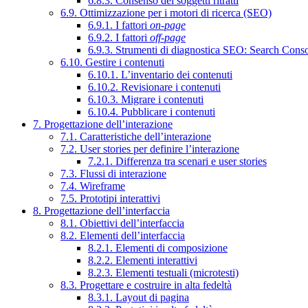
6.8.3. Consenso dei soggetti ritratti
6.9. Ottimizzazione per i motori di ricerca (SEO)
6.9.1. I fattori
on-page
6.9.2. I fattori
off-page
6.9.3. Strumenti di diagnostica SEO: Search Cons
6.10. Gestire i contenuti
6.10.1. L’inventario dei contenuti
6.10.2. Revisionare i contenuti
6.10.3. Migrare i contenuti
6.10.4. Pubblicare i contenuti
7. Progettazione dell’interazione
7.1. Caratteristiche dell’interazione
7.2. User stories per definire l’interazione
7.2.1. Differenza tra scenari e user stories
7.3. Flussi di interazione
7.4. Wireframe
7.5. Prototipi interattivi
8. Progettazione dell’interfaccia
8.1. Obiettivi dell’interfaccia
8.2. Elementi dell’interfaccia
8.2.1. Elementi di composizione
8.2.2. Elementi interattivi
8.2.3. Elementi testuali (microtesti)
8.3. Progettare e costruire in alta fedeltà
8.3.1. Layout di pagina