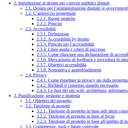
2. Introduzione al design per i servizi pubblici digitali
2.1. Design per l’amministrazione digitale (
e-government
2.2. L’approccio progettuale
2.2.1. Buone pratiche
2.2.2. Principi
2.3. Accessibilità
2.3.1. Definizione
2.3.2. Accessibilità by design
2.3.3. Principi per l’accessibilità
2.3.4. Linee guida e criteri di successo
2.3.5. Come rilasciare una dichiarazione di accessib
2.3.6. Meccanismo di feedback e procedura di attu
2.3.7. Obiettivi accessibilità
2.3.8. Normativa e approfondimenti
2.4. Privacy
2.4.1. Come rispettare la privacy sin dalla progettaz
2.4.2. Richiedi il consenso quando necessario
2.4.3. Le basi del sito web: architettura, informati
3. Pianificazione, gestione e strategia
3.1. Obiettivi del progetto
3.2. Tipologie di progetti
3.2.1. Tipologie di progetto in base agli attori coinv
3.2.2. Tipologie di progetto in base al focus
3.2.3. Tipologie di progetto in base all’ambito di i
3.3. Competenze, ruoli e figure coinvolte