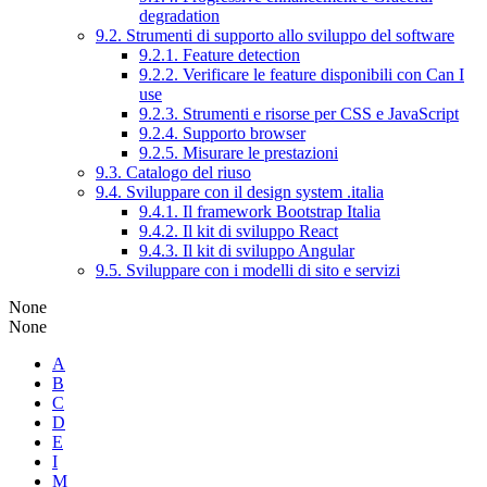
degradation
9.2. Strumenti di supporto allo sviluppo del software
9.2.1. Feature detection
9.2.2. Verificare le feature disponibili con Can I
use
9.2.3. Strumenti e risorse per CSS e JavaScript
9.2.4. Supporto browser
9.2.5. Misurare le prestazioni
9.3. Catalogo del riuso
9.4. Sviluppare con il design system .italia
9.4.1. Il framework Bootstrap Italia
9.4.2. Il kit di sviluppo React
9.4.3. Il kit di sviluppo Angular
9.5. Sviluppare con i modelli di sito e servizi
None
None
A
B
C
D
E
I
M