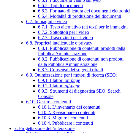
6.6.1. I documenti vanno sul web
6.6.2. Tipi di documenti
6.6.3. Formato di lettura dei documenti elettronici
6.6.4. Modalità di produzione dei documenti
6.7. Immagini e video
6.7.1. Testo alternativo (alt text) per le immagini
6.7.2. Sottotitoli per i video
6.7.3. Trascrizioni per i video
6.8. Proprietà intellettuale e privacy
6.8.1. Pubblicazione di contenuti prodotti dalla
Pubblica Amministrazione
6.8.2. Pubblicazione di contenuti non prodotti
dalla Pubblica Amministrazione
6.8.3. Consenso dei soggetti ritratti
6.9. Ottimizzazione per i motori di ricerca (SEO)
6.9.1. I fattori
on-page
6.9.2. I fattori
off-page
6.9.3. Strumenti di diagnostica SEO: Search
Console
6.10. Gestire i contenuti
6.10.1. L’inventario dei contenuti
6.10.2. Revisionare i contenuti
6.10.3. Migrare i contenuti
6.10.4. Pubblicare i contenuti
7. Progettazione dell’interazione