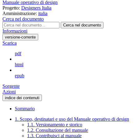
Manuale operativo di design
Progetto:
Designers Italia
Amministrazione:
italia
Cerca nel documento
Cerca nel documento
Informazioni
versione-corrente
Scarica
pdf
html
epub
Sorgente
Azioni
indice dei contenuti
Sommario
1. Scopo, destinatari e uso del Manuale operativo di design
1.1. Versionamento e storico
1.2. Consultazione del manuale
1.3. Contribuisci al manuale