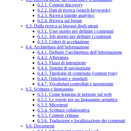
6.2.1. Content discovery
6.2.2. Dati di ricerca (search keywords)
6.2.3. Ricerca tramite analytics
6.2.4. Ricerca sui forum
6.3. Dalla ricerca ai bisogni degli utenti
6.3.1. User stories per definire i contenuti
6.3.2. Job stories per definire i contenuti
6.3.3. Criteri di accettazione
6.4. Architettura dell’informazione
6.4.1. Definire l’architettura dell’informazione
6.4.2. Alberatura
6.4.3. Flussi di interazione
6.4.4. Sistemi di navigazione
6.4.5. Tipologie di contenuto (content type)
6.4.6. Ontologie e standard
6.4.7. Vocabolari controllati e tassonomie
6.5. Scrittura e linguaggio
6.5.1. Come leggono le persone sul web
6.5.2. Le regole per un linguaggio semplice
6.5.3. Microtesti
6.5.4. Scrittura collaborativa
6.5.5. Content critique
6.5.6. Traduzione e localizzazione dei contenuti
6.6. Documenti