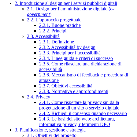
2. Introduzione al design per i servizi pubblici digitali
2.1. Design per l’amministrazione digitale (
e-
government
)
2.2. L’approccio progettuale
2.2.1. Buone pratiche
2.2.2. Principi
2.3. Accessibilità
2.3.1. Definizione
2.3.2. Accessibilità by design
2.3.3. Principi per l’accessibilità
2.3.4. Linee guida e criteri di successo
2.3.5. Come rilasciare una dichiarazione di
accessibilità
2.3.6. Meccanismo di feedback e procedura di
attuazione
2.3.7. Obiettivi accessibilità
2.3.8. Normativa e approfondimenti
2.4. Privacy
2.4.1. Come rispettare la privacy sin dalla
progettazione di un sito o servizio digitale
2.4.2. Richiedi il consenso quando necessario
2.4.3. Le basi del sito web: architettura,
informativa privacy, riferimenti DPO
3. Pianificazione, gestione e strategia
3.1. Obiettivi del progetto