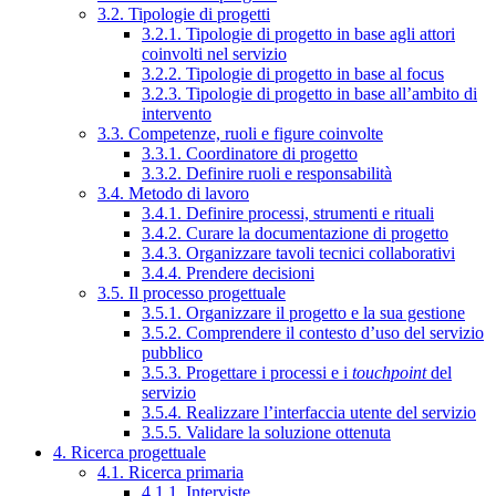
3.2. Tipologie di progetti
3.2.1. Tipologie di progetto in base agli attori
coinvolti nel servizio
3.2.2. Tipologie di progetto in base al focus
3.2.3. Tipologie di progetto in base all’ambito di
intervento
3.3. Competenze, ruoli e figure coinvolte
3.3.1. Coordinatore di progetto
3.3.2. Definire ruoli e responsabilità
3.4. Metodo di lavoro
3.4.1. Definire processi, strumenti e rituali
3.4.2. Curare la documentazione di progetto
3.4.3. Organizzare tavoli tecnici collaborativi
3.4.4. Prendere decisioni
3.5. Il processo progettuale
3.5.1. Organizzare il progetto e la sua gestione
3.5.2. Comprendere il contesto d’uso del servizio
pubblico
3.5.3. Progettare i processi e i
touchpoint
del
servizio
3.5.4. Realizzare l’interfaccia utente del servizio
3.5.5. Validare la soluzione ottenuta
4. Ricerca progettuale
4.1. Ricerca primaria
4.1.1. Interviste