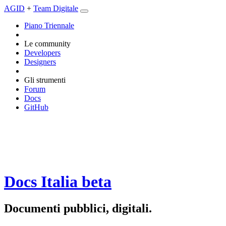
AGID
+
Team Digitale
Piano Triennale
Le community
Developers
Designers
Gli strumenti
Forum
Docs
GitHub
Docs Italia
beta
Documenti pubblici, digitali.