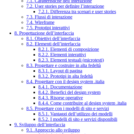
7.1. Caratteristiche dell’interazione
7.2. User stories per definire l’interazione
7.2.1. Differenza tra scenari e user stories
7.3. Flussi di interazione
7.4. Wireframe
7.5. Prototipi interattivi
8. Progettazione dell’interfaccia
8.1. Obiettivi dell’interfaccia
8.2. Elementi dell’interfaccia
8.2.1. Elementi di composizione
8.2.2. Elementi interattivi
8.2.3. Elementi testuali (microtesti)
8.3. Progettare e costruire in alta fedeltà
8.3.1. Layout di pagina
8.3.2. Prototipi in alta fedeltà
8.4. Progettare con il design system .italia
8.4.1. Documentazione
8.4.2. Benefici del design system
8.4.3. Risorse operative
8.4.4. Come contribuire al design system .italia
8.5. Progettare con i modelli di sito e servizi
8.5.1. Vantaggi dell’utilizzo dei modelli
8.5.2. I modelli di sito e servizi disponibili
9. Sviluppo dell’interfaccia
9.1. Approccio allo sviluppo