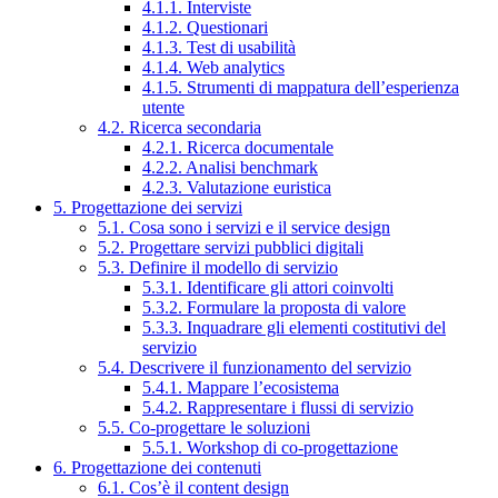
4.1.1. Interviste
4.1.2. Questionari
4.1.3. Test di usabilità
4.1.4. Web analytics
4.1.5. Strumenti di mappatura dell’esperienza
utente
4.2. Ricerca secondaria
4.2.1. Ricerca documentale
4.2.2. Analisi benchmark
4.2.3. Valutazione euristica
5. Progettazione dei servizi
5.1. Cosa sono i servizi e il service design
5.2. Progettare servizi pubblici digitali
5.3. Definire il modello di servizio
5.3.1. Identificare gli attori coinvolti
5.3.2. Formulare la proposta di valore
5.3.3. Inquadrare gli elementi costitutivi del
servizio
5.4. Descrivere il funzionamento del servizio
5.4.1. Mappare l’ecosistema
5.4.2. Rappresentare i flussi di servizio
5.5. Co-progettare le soluzioni
5.5.1. Workshop di co-progettazione
6. Progettazione dei contenuti
6.1. Cos’è il content design