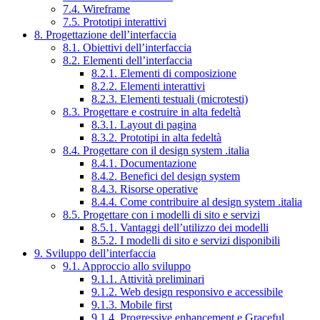
7.4. Wireframe
7.5. Prototipi interattivi
8. Progettazione dell’interfaccia
8.1. Obiettivi dell’interfaccia
8.2. Elementi dell’interfaccia
8.2.1. Elementi di composizione
8.2.2. Elementi interattivi
8.2.3. Elementi testuali (microtesti)
8.3. Progettare e costruire in alta fedeltà
8.3.1. Layout di pagina
8.3.2. Prototipi in alta fedeltà
8.4. Progettare con il design system .italia
8.4.1. Documentazione
8.4.2. Benefici del design system
8.4.3. Risorse operative
8.4.4. Come contribuire al design system .italia
8.5. Progettare con i modelli di sito e servizi
8.5.1. Vantaggi dell’utilizzo dei modelli
8.5.2. I modelli di sito e servizi disponibili
9. Sviluppo dell’interfaccia
9.1. Approccio allo sviluppo
9.1.1. Attività preliminari
9.1.2. Web design responsivo e accessibile
9.1.3. Mobile first
9.1.4. Progressive enhancement e Graceful