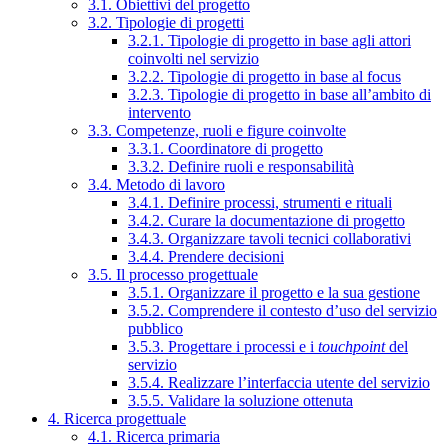
3.1. Obiettivi del progetto
3.2. Tipologie di progetti
3.2.1. Tipologie di progetto in base agli attori
coinvolti nel servizio
3.2.2. Tipologie di progetto in base al focus
3.2.3. Tipologie di progetto in base all’ambito di
intervento
3.3. Competenze, ruoli e figure coinvolte
3.3.1. Coordinatore di progetto
3.3.2. Definire ruoli e responsabilità
3.4. Metodo di lavoro
3.4.1. Definire processi, strumenti e rituali
3.4.2. Curare la documentazione di progetto
3.4.3. Organizzare tavoli tecnici collaborativi
3.4.4. Prendere decisioni
3.5. Il processo progettuale
3.5.1. Organizzare il progetto e la sua gestione
3.5.2. Comprendere il contesto d’uso del servizio
pubblico
3.5.3. Progettare i processi e i
touchpoint
del
servizio
3.5.4. Realizzare l’interfaccia utente del servizio
3.5.5. Validare la soluzione ottenuta
4. Ricerca progettuale
4.1. Ricerca primaria