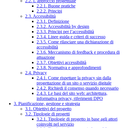
2.2. L’approccio progettuale
2.2.1. Buone pratiche
2.2.2. Principi
2.3. Accessibilità
2.3.1. Definizione
2.3.2. Accessibilità by design
2.3.3. Principi per l’accessibilità
2.3.4. Linee guida e criteri di successo
2.3.5. Come rilasciare una dichiarazione di
accessibilità
2.3.6. Meccanismo di feedback e procedura di
attuazione
2.3.7. Obiettivi accessibilità
2.3.8. Normativa e approfondimenti
2.4. Privacy
2.4.1. Come rispettare la privacy sin dalla
progettazione di un sito o servizio digitale
2.4.2. Richiedi il consenso quando necessario
2.4.3. Le basi del sito web: architettura,
informativa privacy, riferimenti DPO
3. Pianificazione, gestione e strategia
3.1. Obiettivi del progetto
3.2. Tipologie di progetti
3.2.1. Tipologie di progetto in base agli attori
coinvolti nel servizio