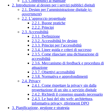
1.3. Contribuisci al manuale
2. Introduzione al design per i servizi pubblici digitali
2.1. Design per l’amministrazione digitale (
e-
government
)
2.2. L’approccio progettuale
2.2.1. Buone pratiche
2.2.2. Principi
2.3. Accessibilità
2.3.1. Definizione
2.3.2. Accessibilità by design
2.3.3. Principi per l’accessibilità
2.3.4. Linee guida e criteri di successo
2.3.5. Come rilasciare una dichiarazione di
accessibilità
2.3.6. Meccanismo di feedback e procedura di
attuazione
2.3.7. Obiettivi accessibilità
2.3.8. Normativa e approfondimenti
2.4. Privacy
2.4.1. Come rispettare la privacy sin dalla
progettazione di un sito o servizio digitale
2.4.2. Richiedi il consenso quando necessario
2.4.3. Le basi del sito web: architettura,
informativa privacy, riferimenti DPO
3. Pianificazione, gestione e strategia