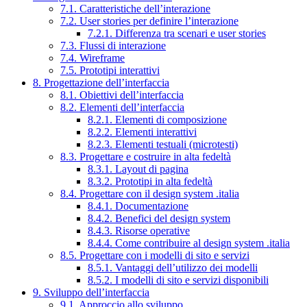
7.1. Caratteristiche dell’interazione
7.2. User stories per definire l’interazione
7.2.1. Differenza tra scenari e user stories
7.3. Flussi di interazione
7.4. Wireframe
7.5. Prototipi interattivi
8. Progettazione dell’interfaccia
8.1. Obiettivi dell’interfaccia
8.2. Elementi dell’interfaccia
8.2.1. Elementi di composizione
8.2.2. Elementi interattivi
8.2.3. Elementi testuali (microtesti)
8.3. Progettare e costruire in alta fedeltà
8.3.1. Layout di pagina
8.3.2. Prototipi in alta fedeltà
8.4. Progettare con il design system .italia
8.4.1. Documentazione
8.4.2. Benefici del design system
8.4.3. Risorse operative
8.4.4. Come contribuire al design system .italia
8.5. Progettare con i modelli di sito e servizi
8.5.1. Vantaggi dell’utilizzo dei modelli
8.5.2. I modelli di sito e servizi disponibili
9. Sviluppo dell’interfaccia
9.1. Approccio allo sviluppo