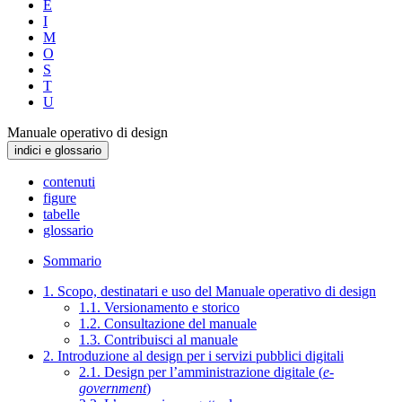
E
I
M
O
S
T
U
Manuale operativo di design
indici e glossario
contenuti
figure
tabelle
glossario
Sommario
1. Scopo, destinatari e uso del Manuale operativo di design
1.1. Versionamento e storico
1.2. Consultazione del manuale
1.3. Contribuisci al manuale
2. Introduzione al design per i servizi pubblici digitali
2.1. Design per l’amministrazione digitale (
e-
government
)