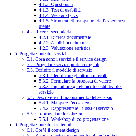
4.1.2. Questionari
4.1.3. Test di usabilità
4.1.4. Web analytics
4.1.5. Strumenti di mappatura dell’esperienza
utente
4.2. Ricerca secondaria
4.2.1. Ricerca documentale
4.2.2. Analisi benchmark
4.2.3. Valutazione euristica
5. Progettazione dei servizi
5.1. Cosa sono i servizi e il service design
5.2. Progettare servizi pubblici digitali
5.3. Definire il modello di servizio
5.3.1. Identificare gli attori coinvolti
5.3.2. Formulare la proposta di valore
5.3.3. Inquadrare gli elementi costitutivi del
servizio
5.4. Descrivere il funzionamento del servizio
5.4.1. Mappare l’ecosistema
5.4.2. Rappresentare i flussi di servizio
5.5. Co-progettare le soluzioni
5.5.1. Workshop di co-progettazione
6. Progettazione dei contenuti
6.1. Cos’è il content design
6.2. Ricerca utente sui contenuti e il linguaggio