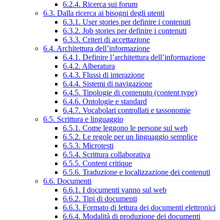
6.2.4. Ricerca sui forum
6.3. Dalla ricerca ai bisogni degli utenti
6.3.1. User stories per definire i contenuti
6.3.2. Job stories per definire i contenuti
6.3.3. Criteri di accettazione
6.4. Architettura dell’informazione
6.4.1. Definire l’architettura dell’informazione
6.4.2. Alberatura
6.4.3. Flussi di interazione
6.4.4. Sistemi di navigazione
6.4.5. Tipologie di contenuto (content type)
6.4.6. Ontologie e standard
6.4.7. Vocabolari controllati e tassonomie
6.5. Scrittura e linguaggio
6.5.1. Come leggono le persone sul web
6.5.2. Le regole per un linguaggio semplice
6.5.3. Microtesti
6.5.4. Scrittura collaborativa
6.5.5. Content critique
6.5.6. Traduzione e localizzazione dei contenuti
6.6. Documenti
6.6.1. I documenti vanno sul web
6.6.2. Tipi di documenti
6.6.3. Formato di lettura dei documenti elettronici
6.6.4. Modalità di produzione dei documenti