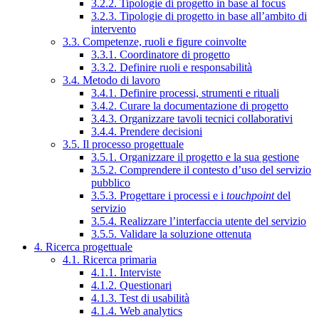
3.2.2. Tipologie di progetto in base al focus
3.2.3. Tipologie di progetto in base all’ambito di
intervento
3.3. Competenze, ruoli e figure coinvolte
3.3.1. Coordinatore di progetto
3.3.2. Definire ruoli e responsabilità
3.4. Metodo di lavoro
3.4.1. Definire processi, strumenti e rituali
3.4.2. Curare la documentazione di progetto
3.4.3. Organizzare tavoli tecnici collaborativi
3.4.4. Prendere decisioni
3.5. Il processo progettuale
3.5.1. Organizzare il progetto e la sua gestione
3.5.2. Comprendere il contesto d’uso del servizio
pubblico
3.5.3. Progettare i processi e i
touchpoint
del
servizio
3.5.4. Realizzare l’interfaccia utente del servizio
3.5.5. Validare la soluzione ottenuta
4. Ricerca progettuale
4.1. Ricerca primaria
4.1.1. Interviste
4.1.2. Questionari
4.1.3. Test di usabilità
4.1.4. Web analytics