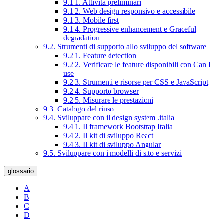
9.1.1. Attività preliminari
9.1.2. Web design responsivo e accessibile
9.1.3. Mobile first
9.1.4. Progressive enhancement e Graceful
degradation
9.2. Strumenti di supporto allo sviluppo del software
9.2.1. Feature detection
9.2.2. Verificare le feature disponibili con Can I
use
9.2.3. Strumenti e risorse per CSS e JavaScript
9.2.4. Supporto browser
9.2.5. Misurare le prestazioni
9.3. Catalogo del riuso
9.4. Sviluppare con il design system .italia
9.4.1. Il framework Bootstrap Italia
9.4.2. Il kit di sviluppo React
9.4.3. Il kit di sviluppo Angular
9.5. Sviluppare con i modelli di sito e servizi
glossario
A
B
C
D