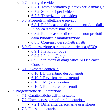
6.7. Immagini e video
6.7.1. Testo alternativo (alt text) per le immagini
6.7.2. Sottotitoli per i video
6.7.3. Trascrizioni per i video
6.8. Proprietà intellettuale e privacy
6.8.1. Pubblicazione di contenuti prodotti dalla
Pubblica Amministrazione
6.8.2. Pubblicazione di contenuti non prodotti
dalla Pubblica Amministrazione
6.8.3. Consenso dei soggetti ritratti
6.9. Ottimizzazione per i motori di ricerca (SEO)
6.9.1. I fattori
on-page
6.9.2. I fattori
off-page
6.9.3. Strumenti di diagnostica SEO: Search
Console
6.10. Gestire i contenuti
6.10.1. L’inventario dei contenuti
6.10.2. Revisionare i contenuti
6.10.3. Migrare i contenuti
6.10.4. Pubblicare i contenuti
7. Progettazione dell’interazione
7.1. Caratteristiche dell’interazione
7.2. User stories per definire l’interazione
7.2.1. Differenza tra scenari e user stories
7.3. Flussi di interazione