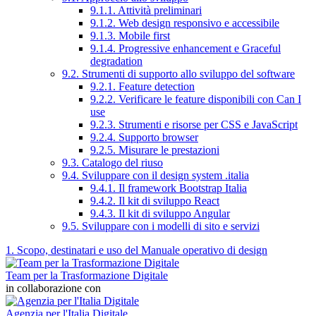
9.1.1. Attività preliminari
9.1.2. Web design responsivo e accessibile
9.1.3. Mobile first
9.1.4. Progressive enhancement e Graceful
degradation
9.2. Strumenti di supporto allo sviluppo del software
9.2.1. Feature detection
9.2.2. Verificare le feature disponibili con Can I
use
9.2.3. Strumenti e risorse per CSS e JavaScript
9.2.4. Supporto browser
9.2.5. Misurare le prestazioni
9.3. Catalogo del riuso
9.4. Sviluppare con il design system .italia
9.4.1. Il framework Bootstrap Italia
9.4.2. Il kit di sviluppo React
9.4.3. Il kit di sviluppo Angular
9.5. Sviluppare con i modelli di sito e servizi
1. Scopo, destinatari e uso del Manuale operativo di design
Team per la Trasformazione Digitale
in collaborazione con
Agenzia per l'Italia Digitale