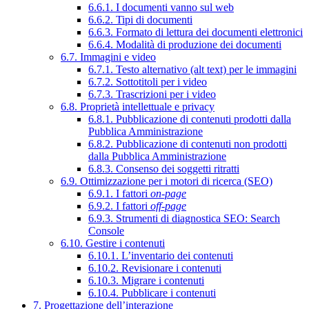
6.6.1. I documenti vanno sul web
6.6.2. Tipi di documenti
6.6.3. Formato di lettura dei documenti elettronici
6.6.4. Modalità di produzione dei documenti
6.7. Immagini e video
6.7.1. Testo alternativo (alt text) per le immagini
6.7.2. Sottotitoli per i video
6.7.3. Trascrizioni per i video
6.8. Proprietà intellettuale e privacy
6.8.1. Pubblicazione di contenuti prodotti dalla
Pubblica Amministrazione
6.8.2. Pubblicazione di contenuti non prodotti
dalla Pubblica Amministrazione
6.8.3. Consenso dei soggetti ritratti
6.9. Ottimizzazione per i motori di ricerca (SEO)
6.9.1. I fattori
on-page
6.9.2. I fattori
off-page
6.9.3. Strumenti di diagnostica SEO: Search
Console
6.10. Gestire i contenuti
6.10.1. L’inventario dei contenuti
6.10.2. Revisionare i contenuti
6.10.3. Migrare i contenuti
6.10.4. Pubblicare i contenuti
7. Progettazione dell’interazione