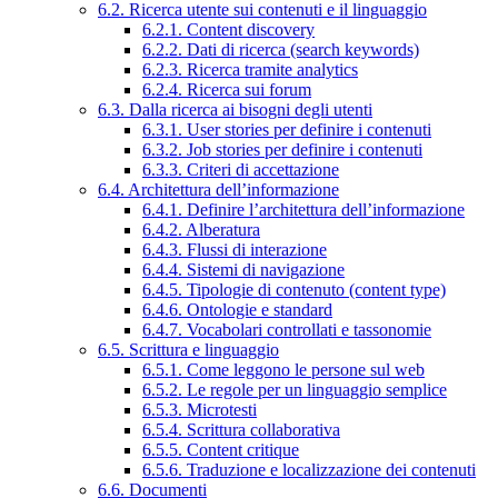
6.2. Ricerca utente sui contenuti e il linguaggio
6.2.1. Content discovery
6.2.2. Dati di ricerca (search keywords)
6.2.3. Ricerca tramite analytics
6.2.4. Ricerca sui forum
6.3. Dalla ricerca ai bisogni degli utenti
6.3.1. User stories per definire i contenuti
6.3.2. Job stories per definire i contenuti
6.3.3. Criteri di accettazione
6.4. Architettura dell’informazione
6.4.1. Definire l’architettura dell’informazione
6.4.2. Alberatura
6.4.3. Flussi di interazione
6.4.4. Sistemi di navigazione
6.4.5. Tipologie di contenuto (content type)
6.4.6. Ontologie e standard
6.4.7. Vocabolari controllati e tassonomie
6.5. Scrittura e linguaggio
6.5.1. Come leggono le persone sul web
6.5.2. Le regole per un linguaggio semplice
6.5.3. Microtesti
6.5.4. Scrittura collaborativa
6.5.5. Content critique
6.5.6. Traduzione e localizzazione dei contenuti
6.6. Documenti