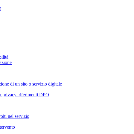
)
ilità
azione
ione di un sito o servizio digitale
va privacy, riferimenti DPO
olti nel servizio
ntervento