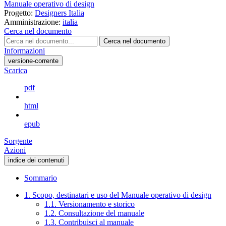
Manuale operativo di design
Progetto:
Designers Italia
Amministrazione:
italia
Cerca nel documento
Cerca nel documento
Informazioni
versione-corrente
Scarica
pdf
html
epub
Sorgente
Azioni
indice dei contenuti
Sommario
1. Scopo, destinatari e uso del Manuale operativo di design
1.1. Versionamento e storico
1.2. Consultazione del manuale
1.3. Contribuisci al manuale