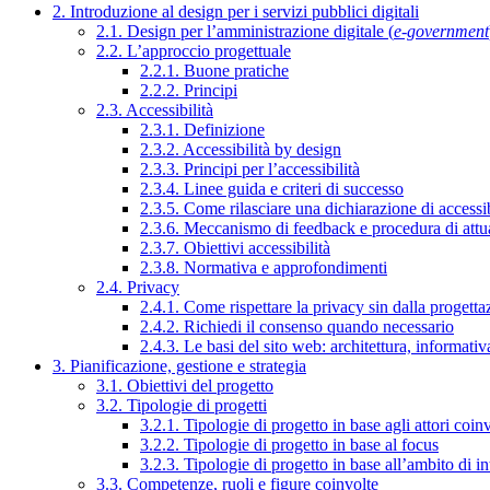
2. Introduzione al design per i servizi pubblici digitali
2.1. Design per l’amministrazione digitale (
e-government
2.2. L’approccio progettuale
2.2.1. Buone pratiche
2.2.2. Principi
2.3. Accessibilità
2.3.1. Definizione
2.3.2. Accessibilità by design
2.3.3. Principi per l’accessibilità
2.3.4. Linee guida e criteri di successo
2.3.5. Come rilasciare una dichiarazione di accessib
2.3.6. Meccanismo di feedback e procedura di attu
2.3.7. Obiettivi accessibilità
2.3.8. Normativa e approfondimenti
2.4. Privacy
2.4.1. Come rispettare la privacy sin dalla progettaz
2.4.2. Richiedi il consenso quando necessario
2.4.3. Le basi del sito web: architettura, informati
3. Pianificazione, gestione e strategia
3.1. Obiettivi del progetto
3.2. Tipologie di progetti
3.2.1. Tipologie di progetto in base agli attori coinv
3.2.2. Tipologie di progetto in base al focus
3.2.3. Tipologie di progetto in base all’ambito di i
3.3. Competenze, ruoli e figure coinvolte