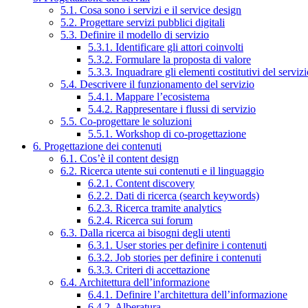
5.1. Cosa sono i servizi e il service design
5.2. Progettare servizi pubblici digitali
5.3. Definire il modello di servizio
5.3.1. Identificare gli attori coinvolti
5.3.2. Formulare la proposta di valore
5.3.3. Inquadrare gli elementi costitutivi del serviz
5.4. Descrivere il funzionamento del servizio
5.4.1. Mappare l’ecosistema
5.4.2. Rappresentare i flussi di servizio
5.5. Co-progettare le soluzioni
5.5.1. Workshop di co-progettazione
6. Progettazione dei contenuti
6.1. Cos’è il content design
6.2. Ricerca utente sui contenuti e il linguaggio
6.2.1. Content discovery
6.2.2. Dati di ricerca (search keywords)
6.2.3. Ricerca tramite analytics
6.2.4. Ricerca sui forum
6.3. Dalla ricerca ai bisogni degli utenti
6.3.1. User stories per definire i contenuti
6.3.2. Job stories per definire i contenuti
6.3.3. Criteri di accettazione
6.4. Architettura dell’informazione
6.4.1. Definire l’architettura dell’informazione
6.4.2. Alberatura