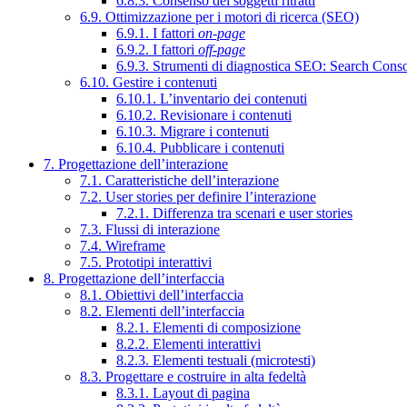
6.8.3. Consenso dei soggetti ritratti
6.9. Ottimizzazione per i motori di ricerca (SEO)
6.9.1. I fattori
on-page
6.9.2. I fattori
off-page
6.9.3. Strumenti di diagnostica SEO: Search Cons
6.10. Gestire i contenuti
6.10.1. L’inventario dei contenuti
6.10.2. Revisionare i contenuti
6.10.3. Migrare i contenuti
6.10.4. Pubblicare i contenuti
7. Progettazione dell’interazione
7.1. Caratteristiche dell’interazione
7.2. User stories per definire l’interazione
7.2.1. Differenza tra scenari e user stories
7.3. Flussi di interazione
7.4. Wireframe
7.5. Prototipi interattivi
8. Progettazione dell’interfaccia
8.1. Obiettivi dell’interfaccia
8.2. Elementi dell’interfaccia
8.2.1. Elementi di composizione
8.2.2. Elementi interattivi
8.2.3. Elementi testuali (microtesti)
8.3. Progettare e costruire in alta fedeltà
8.3.1. Layout di pagina