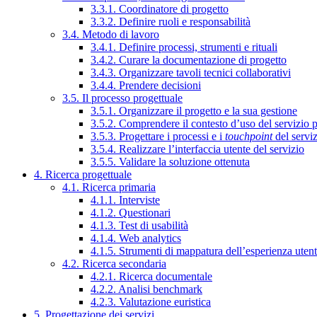
3.3.1. Coordinatore di progetto
3.3.2. Definire ruoli e responsabilità
3.4. Metodo di lavoro
3.4.1. Definire processi, strumenti e rituali
3.4.2. Curare la documentazione di progetto
3.4.3. Organizzare tavoli tecnici collaborativi
3.4.4. Prendere decisioni
3.5. Il processo progettuale
3.5.1. Organizzare il progetto e la sua gestione
3.5.2. Comprendere il contesto d’uso del servizio 
3.5.3. Progettare i processi e i
touchpoint
del servi
3.5.4. Realizzare l’interfaccia utente del servizio
3.5.5. Validare la soluzione ottenuta
4. Ricerca progettuale
4.1. Ricerca primaria
4.1.1. Interviste
4.1.2. Questionari
4.1.3. Test di usabilità
4.1.4. Web analytics
4.1.5. Strumenti di mappatura dell’esperienza uten
4.2. Ricerca secondaria
4.2.1. Ricerca documentale
4.2.2. Analisi benchmark
4.2.3. Valutazione euristica
5. Progettazione dei servizi