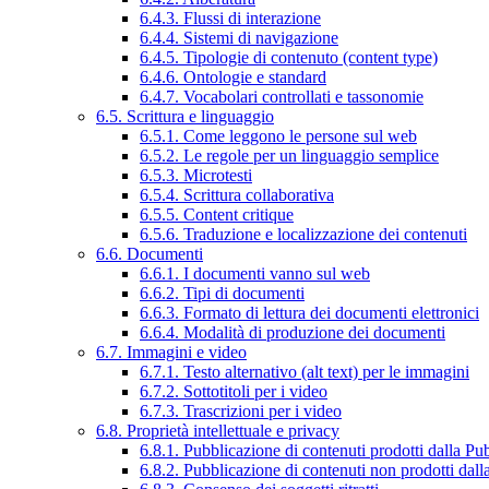
6.4.3. Flussi di interazione
6.4.4. Sistemi di navigazione
6.4.5. Tipologie di contenuto (content type)
6.4.6. Ontologie e standard
6.4.7. Vocabolari controllati e tassonomie
6.5. Scrittura e linguaggio
6.5.1. Come leggono le persone sul web
6.5.2. Le regole per un linguaggio semplice
6.5.3. Microtesti
6.5.4. Scrittura collaborativa
6.5.5. Content critique
6.5.6. Traduzione e localizzazione dei contenuti
6.6. Documenti
6.6.1. I documenti vanno sul web
6.6.2. Tipi di documenti
6.6.3. Formato di lettura dei documenti elettronici
6.6.4. Modalità di produzione dei documenti
6.7. Immagini e video
6.7.1. Testo alternativo (alt text) per le immagini
6.7.2. Sottotitoli per i video
6.7.3. Trascrizioni per i video
6.8. Proprietà intellettuale e privacy
6.8.1. Pubblicazione di contenuti prodotti dalla P
6.8.2. Pubblicazione di contenuti non prodotti dal