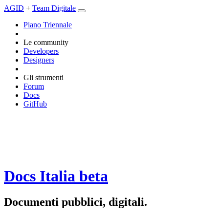
AGID
+
Team Digitale
Piano Triennale
Le community
Developers
Designers
Gli strumenti
Forum
Docs
GitHub
Docs Italia
beta
Documenti pubblici, digitali.