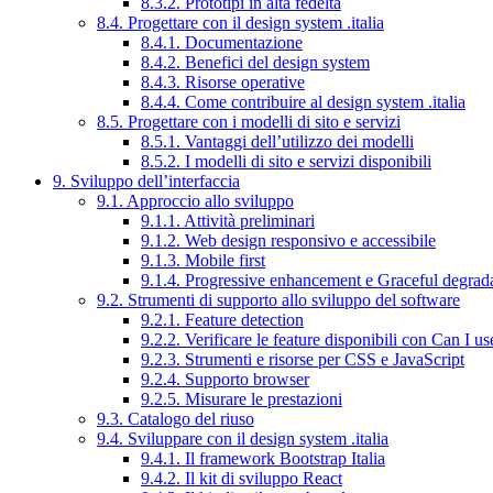
8.3.2. Prototipi in alta fedeltà
8.4. Progettare con il design system .italia
8.4.1. Documentazione
8.4.2. Benefici del design system
8.4.3. Risorse operative
8.4.4. Come contribuire al design system .italia
8.5. Progettare con i modelli di sito e servizi
8.5.1. Vantaggi dell’utilizzo dei modelli
8.5.2. I modelli di sito e servizi disponibili
9. Sviluppo dell’interfaccia
9.1. Approccio allo sviluppo
9.1.1. Attività preliminari
9.1.2. Web design responsivo e accessibile
9.1.3. Mobile first
9.1.4. Progressive enhancement e Graceful degrad
9.2. Strumenti di supporto allo sviluppo del software
9.2.1. Feature detection
9.2.2. Verificare le feature disponibili con Can I us
9.2.3. Strumenti e risorse per CSS e JavaScript
9.2.4. Supporto browser
9.2.5. Misurare le prestazioni
9.3. Catalogo del riuso
9.4. Sviluppare con il design system .italia
9.4.1. Il framework Bootstrap Italia
9.4.2. Il kit di sviluppo React