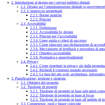
2. Introduzione al design per i servizi pubblici digitali
2.1. Design per l’amministrazione digitale (
e-government
2.2. L’approccio progettuale
2.2.1. Buone pratiche
2.2.2. Principi
2.3. Accessibilità
2.3.1. Definizione
2.3.2. Accessibilità by design
2.3.3. Principi per l’accessibilità
2.3.4. Linee guida e criteri di successo
2.3.5. Come rilasciare una dichiarazione di accessib
2.3.6. Meccanismo di feedback e procedura di attu
2.3.7. Obiettivi accessibilità
2.3.8. Normativa e approfondimenti
2.4. Privacy
2.4.1. Come rispettare la privacy sin dalla progettaz
2.4.2. Richiedi il consenso quando necessario
2.4.3. Le basi del sito web: architettura, informati
3. Pianificazione, gestione e strategia
3.1. Obiettivi del progetto
3.2. Tipologie di progetti
3.2.1. Tipologie di progetto in base agli attori coinv
3.2.2. Tipologie di progetto in base al focus
3.2.3. Tipologie di progetto in base all’ambito di i
3.3. Competenze, ruoli e figure coinvolte