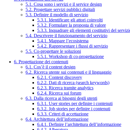
5.1. Cosa sono i servizi e il service design
5.2. Progettare servizi pubblici digitali
5.3. Definire il modello di servizio
5.3.1. Identificare gli attori coinvolti
5.3.2. Formulare la proposta di valore
5.3.3. Inquadrare gli elementi costitutivi del serviz
5.4. Descrivere il funzionamento del servizio
5.4.1. Mappare l’ecosistema
5.4.2. Rappresentare i flussi di servizio
5.5. Co-progettare le soluzioni
5.5.1. Workshop di co-progettazione
6. Progettazione dei contenuti
6.1. Cos’è il content design
6.2. Ricerca utente sui contenuti e il linguaggio
6.2.1. Content discovery
6.2.2. Dati di ricerca (search keywords)
6.2.3. Ricerca tramite analytics
6.2.4. Ricerca sui forum
6.3. Dalla ricerca ai bisogni degli utenti
6.3.1. User stories per definire i contenuti
6.3.2. Job stories per definire i contenuti
6.3.3. Criteri di accettazione
6.4. Architettura dell’informazione
6.4.1. Definire l’architettura dell’informazione
6.4.2. Alberatura