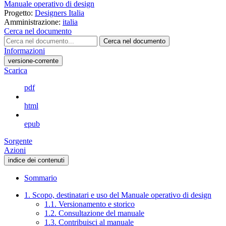
Manuale operativo di design
Progetto:
Designers Italia
Amministrazione:
italia
Cerca nel documento
Cerca nel documento
Informazioni
versione-corrente
Scarica
pdf
html
epub
Sorgente
Azioni
indice dei contenuti
Sommario
1. Scopo, destinatari e uso del Manuale operativo di design
1.1. Versionamento e storico
1.2. Consultazione del manuale
1.3. Contribuisci al manuale