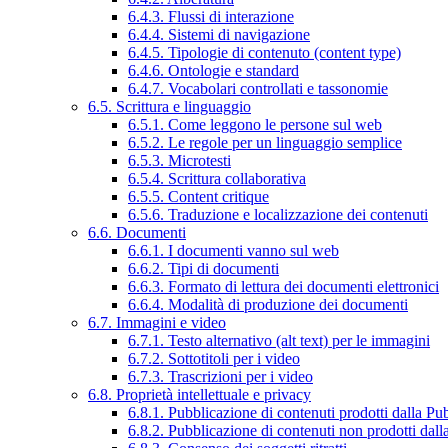
6.4.3. Flussi di interazione
6.4.4. Sistemi di navigazione
6.4.5. Tipologie di contenuto (content type)
6.4.6. Ontologie e standard
6.4.7. Vocabolari controllati e tassonomie
6.5. Scrittura e linguaggio
6.5.1. Come leggono le persone sul web
6.5.2. Le regole per un linguaggio semplice
6.5.3. Microtesti
6.5.4. Scrittura collaborativa
6.5.5. Content critique
6.5.6. Traduzione e localizzazione dei contenuti
6.6. Documenti
6.6.1. I documenti vanno sul web
6.6.2. Tipi di documenti
6.6.3. Formato di lettura dei documenti elettronici
6.6.4. Modalità di produzione dei documenti
6.7. Immagini e video
6.7.1. Testo alternativo (alt text) per le immagini
6.7.2. Sottotitoli per i video
6.7.3. Trascrizioni per i video
6.8. Proprietà intellettuale e privacy
6.8.1. Pubblicazione di contenuti prodotti dalla P
6.8.2. Pubblicazione di contenuti non prodotti dal