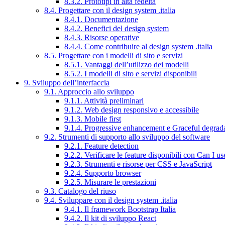
8.3.2. Prototipi in alta fedeltà
8.4. Progettare con il design system .italia
8.4.1. Documentazione
8.4.2. Benefici del design system
8.4.3. Risorse operative
8.4.4. Come contribuire al design system .italia
8.5. Progettare con i modelli di sito e servizi
8.5.1. Vantaggi dell’utilizzo dei modelli
8.5.2. I modelli di sito e servizi disponibili
9. Sviluppo dell’interfaccia
9.1. Approccio allo sviluppo
9.1.1. Attività preliminari
9.1.2. Web design responsivo e accessibile
9.1.3. Mobile first
9.1.4. Progressive enhancement e Graceful degrad
9.2. Strumenti di supporto allo sviluppo del software
9.2.1. Feature detection
9.2.2. Verificare le feature disponibili con Can I us
9.2.3. Strumenti e risorse per CSS e JavaScript
9.2.4. Supporto browser
9.2.5. Misurare le prestazioni
9.3. Catalogo del riuso
9.4. Sviluppare con il design system .italia
9.4.1. Il framework Bootstrap Italia
9.4.2. Il kit di sviluppo React