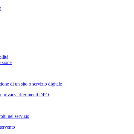
)
ilità
azione
ione di un sito o servizio digitale
va privacy, riferimenti DPO
olti nel servizio
ntervento