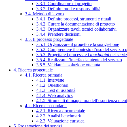
3.3.1. Coordinatore di progetto
3.3.2. Definire ruoli e responsabilità
3.4. Metodo di lavoro
3.4.1. Definire processi, strumenti e rituali
3.4.2. Curare la documentazione di progetto
3.4.3. Organizzare tavoli tecnici collaborativi
3.4.4. Prendere decisioni
3.5. Il processo progettuale
3.5.1. Organizzare il progetto e la sua gestione
3.5.2. Comprendere il contesto d’uso del servizio 
3.5.3. Progettare i processi e i
touchpoint
del servi
3.5.4. Realizzare l’interfaccia utente del servizio
3.5.5. Validare la soluzione ottenuta
4. Ricerca progettuale
4.1. Ricerca primaria
4.1.1. Interviste
4.1.2. Questionari
4.1.3. Test di usabilità
4.1.4. Web analytics
4.1.5. Strumenti di mappatura dell’esperienza uten
4.2. Ricerca secondaria
4.2.1. Ricerca documentale
4.2.2. Analisi benchmark
4.2.3. Valutazione euristica
5. Progettazione dei servizi