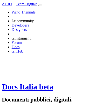
AGID
+
Team Digitale
Piano Triennale
Le community
Developers
Designers
Gli strumenti
Forum
Docs
GitHub
Docs Italia
beta
Documenti pubblici, digitali.