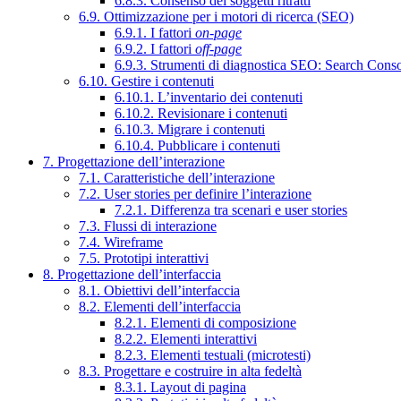
6.8.3. Consenso dei soggetti ritratti
6.9. Ottimizzazione per i motori di ricerca (SEO)
6.9.1. I fattori
on-page
6.9.2. I fattori
off-page
6.9.3. Strumenti di diagnostica SEO: Search Cons
6.10. Gestire i contenuti
6.10.1. L’inventario dei contenuti
6.10.2. Revisionare i contenuti
6.10.3. Migrare i contenuti
6.10.4. Pubblicare i contenuti
7. Progettazione dell’interazione
7.1. Caratteristiche dell’interazione
7.2. User stories per definire l’interazione
7.2.1. Differenza tra scenari e user stories
7.3. Flussi di interazione
7.4. Wireframe
7.5. Prototipi interattivi
8. Progettazione dell’interfaccia
8.1. Obiettivi dell’interfaccia
8.2. Elementi dell’interfaccia
8.2.1. Elementi di composizione
8.2.2. Elementi interattivi
8.2.3. Elementi testuali (microtesti)
8.3. Progettare e costruire in alta fedeltà
8.3.1. Layout di pagina