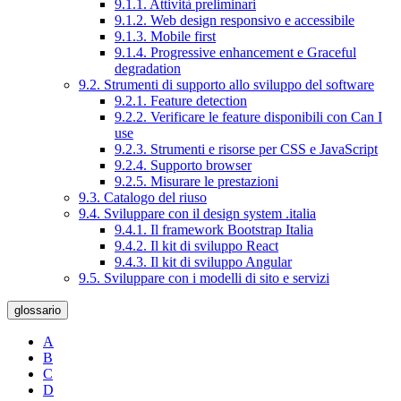
9.1.1. Attività preliminari
9.1.2. Web design responsivo e accessibile
9.1.3. Mobile first
9.1.4. Progressive enhancement e Graceful
degradation
9.2. Strumenti di supporto allo sviluppo del software
9.2.1. Feature detection
9.2.2. Verificare le feature disponibili con Can I
use
9.2.3. Strumenti e risorse per CSS e JavaScript
9.2.4. Supporto browser
9.2.5. Misurare le prestazioni
9.3. Catalogo del riuso
9.4. Sviluppare con il design system .italia
9.4.1. Il framework Bootstrap Italia
9.4.2. Il kit di sviluppo React
9.4.3. Il kit di sviluppo Angular
9.5. Sviluppare con i modelli di sito e servizi
glossario
A
B
C
D