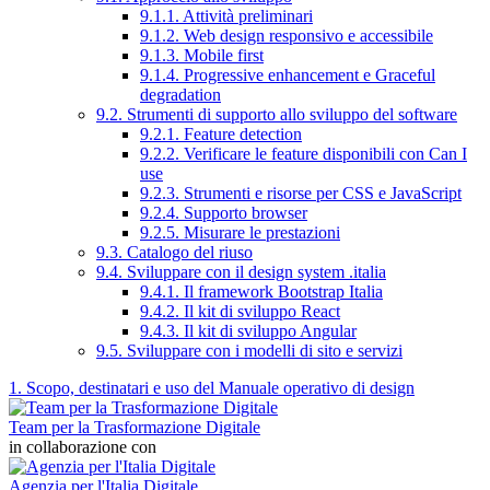
9.1.1. Attività preliminari
9.1.2. Web design responsivo e accessibile
9.1.3. Mobile first
9.1.4. Progressive enhancement e Graceful
degradation
9.2. Strumenti di supporto allo sviluppo del software
9.2.1. Feature detection
9.2.2. Verificare le feature disponibili con Can I
use
9.2.3. Strumenti e risorse per CSS e JavaScript
9.2.4. Supporto browser
9.2.5. Misurare le prestazioni
9.3. Catalogo del riuso
9.4. Sviluppare con il design system .italia
9.4.1. Il framework Bootstrap Italia
9.4.2. Il kit di sviluppo React
9.4.3. Il kit di sviluppo Angular
9.5. Sviluppare con i modelli di sito e servizi
1. Scopo, destinatari e uso del Manuale operativo di design
Team per la Trasformazione Digitale
in collaborazione con
Agenzia per l'Italia Digitale