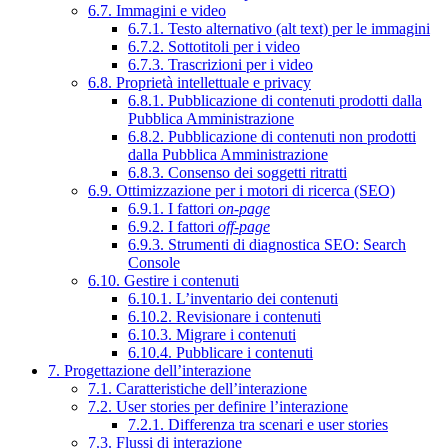
6.7. Immagini e video
6.7.1. Testo alternativo (alt text) per le immagini
6.7.2. Sottotitoli per i video
6.7.3. Trascrizioni per i video
6.8. Proprietà intellettuale e privacy
6.8.1. Pubblicazione di contenuti prodotti dalla
Pubblica Amministrazione
6.8.2. Pubblicazione di contenuti non prodotti
dalla Pubblica Amministrazione
6.8.3. Consenso dei soggetti ritratti
6.9. Ottimizzazione per i motori di ricerca (SEO)
6.9.1. I fattori
on-page
6.9.2. I fattori
off-page
6.9.3. Strumenti di diagnostica SEO: Search
Console
6.10. Gestire i contenuti
6.10.1. L’inventario dei contenuti
6.10.2. Revisionare i contenuti
6.10.3. Migrare i contenuti
6.10.4. Pubblicare i contenuti
7. Progettazione dell’interazione
7.1. Caratteristiche dell’interazione
7.2. User stories per definire l’interazione
7.2.1. Differenza tra scenari e user stories
7.3. Flussi di interazione