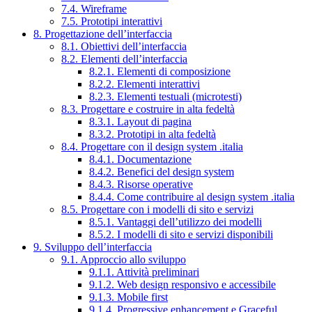
7.4. Wireframe
7.5. Prototipi interattivi
8. Progettazione dell’interfaccia
8.1. Obiettivi dell’interfaccia
8.2. Elementi dell’interfaccia
8.2.1. Elementi di composizione
8.2.2. Elementi interattivi
8.2.3. Elementi testuali (microtesti)
8.3. Progettare e costruire in alta fedeltà
8.3.1. Layout di pagina
8.3.2. Prototipi in alta fedeltà
8.4. Progettare con il design system .italia
8.4.1. Documentazione
8.4.2. Benefici del design system
8.4.3. Risorse operative
8.4.4. Come contribuire al design system .italia
8.5. Progettare con i modelli di sito e servizi
8.5.1. Vantaggi dell’utilizzo dei modelli
8.5.2. I modelli di sito e servizi disponibili
9. Sviluppo dell’interfaccia
9.1. Approccio allo sviluppo
9.1.1. Attività preliminari
9.1.2. Web design responsivo e accessibile
9.1.3. Mobile first
9.1.4. Progressive enhancement e Graceful