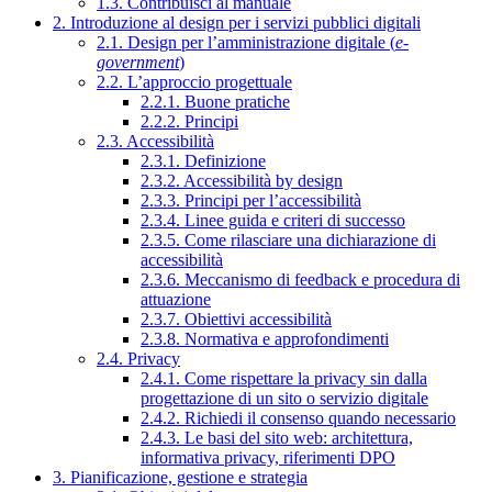
1.3. Contribuisci al manuale
2. Introduzione al design per i servizi pubblici digitali
2.1. Design per l’amministrazione digitale (
e-
government
)
2.2. L’approccio progettuale
2.2.1. Buone pratiche
2.2.2. Principi
2.3. Accessibilità
2.3.1. Definizione
2.3.2. Accessibilità by design
2.3.3. Principi per l’accessibilità
2.3.4. Linee guida e criteri di successo
2.3.5. Come rilasciare una dichiarazione di
accessibilità
2.3.6. Meccanismo di feedback e procedura di
attuazione
2.3.7. Obiettivi accessibilità
2.3.8. Normativa e approfondimenti
2.4. Privacy
2.4.1. Come rispettare la privacy sin dalla
progettazione di un sito o servizio digitale
2.4.2. Richiedi il consenso quando necessario
2.4.3. Le basi del sito web: architettura,
informativa privacy, riferimenti DPO
3. Pianificazione, gestione e strategia