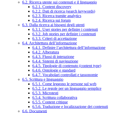
6.2. Ricerca utente sui contenuti e il linguaggio
6.2.1. Content discovery
6.2.2. Dati di ricerca (search keywords)
6.2.3. Ricerca tramite analytics
6.2.4. Ricerca sui forum
6.3. Dalla ricerca ai bisogni degli utenti
6.3.1. User stories per definire i contenuti
6.3.2. Job stories per definire i contenuti
6.3.3. Criteri di accettazione
6.4. Architettura dell’informazione
6.4.1. Definire l’architettura dell’informazione
6.4.2. Alberatura
6.4.3. Flussi di interazione
6.4.4. Sistemi di navigazione
6.4.5. Tipologie di contenuto (content type)
6.4.6. Ontologie e standard
6.4.7. Vocabolari controllati e tassonomie
6.5. Scrittura e linguaggio
6.5.1. Come leggono le persone sul web
6.5.2. Le regole per un linguaggio semplice
6.5.3. Microtesti
6.5.4. Scrittura collaborativa
6.5.5. Content critique
6.5.6. Traduzione e localizzazione dei contenuti
6.6. Documenti