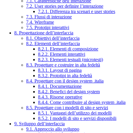
7.1. Caratteristiche dell’interazione
7.2. User stories per definire l’interazione
7.2.1. Differenza tra scenari e user stories
7.3. Flussi di interazione
7.4. Wireframe
7.5. Prototipi interattivi
8. Progettazione dell’interfaccia
8.1. Obiettivi dell’interfaccia
8.2. Elementi dell’interfaccia
8.2.1. Elementi di composizione
8.2.2. Elementi interattivi
8.2.3. Elementi testuali (microtesti)
8.3. Progettare e costruire in alta fedeltà
8.3.1. Layout di pagina
8.3.2. Prototipi in alta fedeltà
8.4. Progettare con il design system .italia
8.4.1. Documentazione
8.4.2. Benefici del design system
8.4.3. Risorse operative
8.4.4. Come contribuire al design system .italia
8.5. Progettare con i modelli di sito e servizi
8.5.1. Vantaggi dell’utilizzo dei modelli
8.5.2. I modelli di sito e servizi disponibili
9. Sviluppo dell’interfaccia
9.1. Approccio allo sviluppo