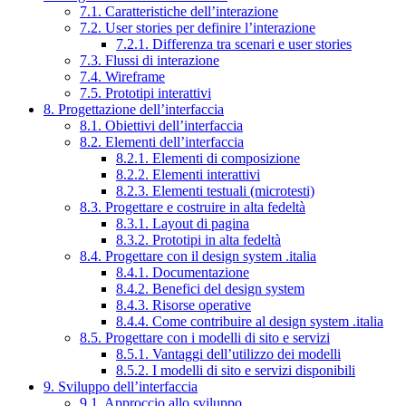
7.1. Caratteristiche dell’interazione
7.2. User stories per definire l’interazione
7.2.1. Differenza tra scenari e user stories
7.3. Flussi di interazione
7.4. Wireframe
7.5. Prototipi interattivi
8. Progettazione dell’interfaccia
8.1. Obiettivi dell’interfaccia
8.2. Elementi dell’interfaccia
8.2.1. Elementi di composizione
8.2.2. Elementi interattivi
8.2.3. Elementi testuali (microtesti)
8.3. Progettare e costruire in alta fedeltà
8.3.1. Layout di pagina
8.3.2. Prototipi in alta fedeltà
8.4. Progettare con il design system .italia
8.4.1. Documentazione
8.4.2. Benefici del design system
8.4.3. Risorse operative
8.4.4. Come contribuire al design system .italia
8.5. Progettare con i modelli di sito e servizi
8.5.1. Vantaggi dell’utilizzo dei modelli
8.5.2. I modelli di sito e servizi disponibili
9. Sviluppo dell’interfaccia
9.1. Approccio allo sviluppo