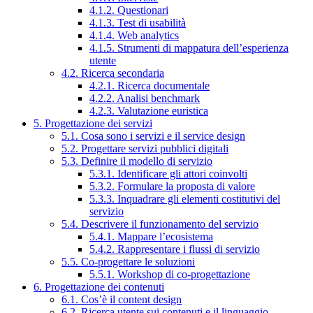
4.1.2. Questionari
4.1.3. Test di usabilità
4.1.4. Web analytics
4.1.5. Strumenti di mappatura dell’esperienza
utente
4.2. Ricerca secondaria
4.2.1. Ricerca documentale
4.2.2. Analisi benchmark
4.2.3. Valutazione euristica
5. Progettazione dei servizi
5.1. Cosa sono i servizi e il service design
5.2. Progettare servizi pubblici digitali
5.3. Definire il modello di servizio
5.3.1. Identificare gli attori coinvolti
5.3.2. Formulare la proposta di valore
5.3.3. Inquadrare gli elementi costitutivi del
servizio
5.4. Descrivere il funzionamento del servizio
5.4.1. Mappare l’ecosistema
5.4.2. Rappresentare i flussi di servizio
5.5. Co-progettare le soluzioni
5.5.1. Workshop di co-progettazione
6. Progettazione dei contenuti
6.1. Cos’è il content design
6.2. Ricerca utente sui contenuti e il linguaggio