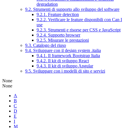
degradation
9.2. Strumenti di supporto allo sviluppo del software
9.2.1. Feature detection
9.2.2. Verificare le feature disponibili con Can I
use
9.2.3. Strumenti e risorse per CSS e JavaScript
9.2.4. Supporto browser
9.2.5. Misurare le prestazioni
9.3. Catalogo del riuso
9.4. Sviluppare con il design system .italia
9.4.1. Il framework Bootstrap Italia
9.4.2. Il kit di sviluppo React
9.4.3. Il kit di sviluppo Angular
9.5. Sviluppare con i modelli di sito e servizi
None
None
A
B
C
D
E
I
M