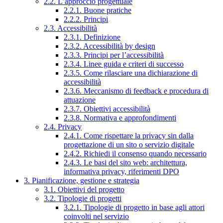
2.2. L’approccio progettuale
2.2.1. Buone pratiche
2.2.2. Principi
2.3. Accessibilità
2.3.1. Definizione
2.3.2. Accessibilità by design
2.3.3. Principi per l’accessibilità
2.3.4. Linee guida e criteri di successo
2.3.5. Come rilasciare una dichiarazione di
accessibilità
2.3.6. Meccanismo di feedback e procedura di
attuazione
2.3.7. Obiettivi accessibilità
2.3.8. Normativa e approfondimenti
2.4. Privacy
2.4.1. Come rispettare la privacy sin dalla
progettazione di un sito o servizio digitale
2.4.2. Richiedi il consenso quando necessario
2.4.3. Le basi del sito web: architettura,
informativa privacy, riferimenti DPO
3. Pianificazione, gestione e strategia
3.1. Obiettivi del progetto
3.2. Tipologie di progetti
3.2.1. Tipologie di progetto in base agli attori
coinvolti nel servizio