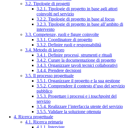
3.2. Tipologie di progetti
3.2.1. Tipologie di progetto in base agli attori
coinvolti nel servizio
3.2.2. Tipologie di progetto in base al focus
3.2.3. Tipologie di progetto in base all’ambito di
intervento
3.3. Competenze, ruoli e figure coinvolte
3.3.1. Coordinatore di progetto
3.3.2. Definire ruoli e responsabilità
3.4. Metodo di lavoro
3.4.1. Definire processi, strumenti e rituali
3.4.2. Curare la documentazione di progetto
3.4.3. Organizzare tavoli tecnici collaborativi
3.4.4. Prendere decisioni
3.5. Il processo progettuale
3.5.1. Organizzare il progetto e la sua gestione
3.5.2. Comprendere il contesto d’uso del servizio
pubblico
3.5.3. Progettare i processi e i
touchpoint
del
servizio
3.5.4. Realizzare l’interfaccia utente del servizio
3.5.5. Validare la soluzione ottenuta
4. Ricerca progettuale
4.1. Ricerca primaria
4.1.1. Interviste