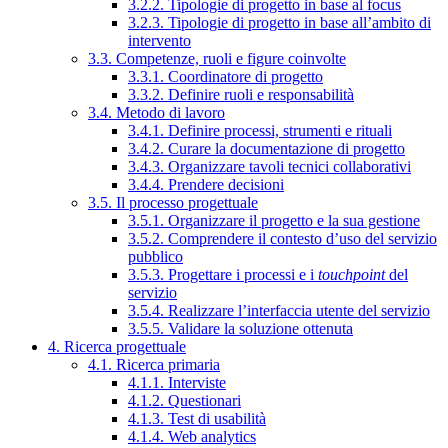
3.2.2. Tipologie di progetto in base al focus
3.2.3. Tipologie di progetto in base all’ambito di
intervento
3.3. Competenze, ruoli e figure coinvolte
3.3.1. Coordinatore di progetto
3.3.2. Definire ruoli e responsabilità
3.4. Metodo di lavoro
3.4.1. Definire processi, strumenti e rituali
3.4.2. Curare la documentazione di progetto
3.4.3. Organizzare tavoli tecnici collaborativi
3.4.4. Prendere decisioni
3.5. Il processo progettuale
3.5.1. Organizzare il progetto e la sua gestione
3.5.2. Comprendere il contesto d’uso del servizio
pubblico
3.5.3. Progettare i processi e i
touchpoint
del
servizio
3.5.4. Realizzare l’interfaccia utente del servizio
3.5.5. Validare la soluzione ottenuta
4. Ricerca progettuale
4.1. Ricerca primaria
4.1.1. Interviste
4.1.2. Questionari
4.1.3. Test di usabilità
4.1.4. Web analytics