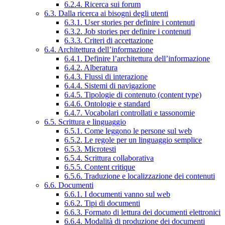
6.2.4. Ricerca sui forum
6.3. Dalla ricerca ai bisogni degli utenti
6.3.1. User stories per definire i contenuti
6.3.2. Job stories per definire i contenuti
6.3.3. Criteri di accettazione
6.4. Architettura dell’informazione
6.4.1. Definire l’architettura dell’informazione
6.4.2. Alberatura
6.4.3. Flussi di interazione
6.4.4. Sistemi di navigazione
6.4.5. Tipologie di contenuto (content type)
6.4.6. Ontologie e standard
6.4.7. Vocabolari controllati e tassonomie
6.5. Scrittura e linguaggio
6.5.1. Come leggono le persone sul web
6.5.2. Le regole per un linguaggio semplice
6.5.3. Microtesti
6.5.4. Scrittura collaborativa
6.5.5. Content critique
6.5.6. Traduzione e localizzazione dei contenuti
6.6. Documenti
6.6.1. I documenti vanno sul web
6.6.2. Tipi di documenti
6.6.3. Formato di lettura dei documenti elettronici
6.6.4. Modalità di produzione dei documenti