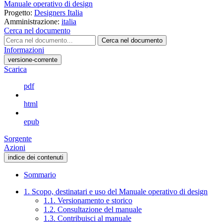
Manuale operativo di design
Progetto:
Designers Italia
Amministrazione:
italia
Cerca nel documento
Cerca nel documento
Informazioni
versione-corrente
Scarica
pdf
html
epub
Sorgente
Azioni
indice dei contenuti
Sommario
1. Scopo, destinatari e uso del Manuale operativo di design
1.1. Versionamento e storico
1.2. Consultazione del manuale
1.3. Contribuisci al manuale