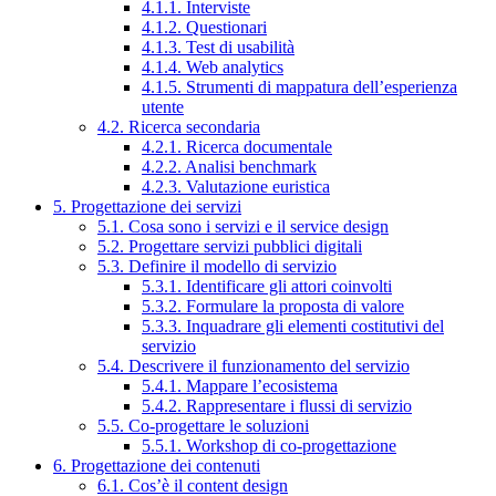
4.1.1. Interviste
4.1.2. Questionari
4.1.3. Test di usabilità
4.1.4. Web analytics
4.1.5. Strumenti di mappatura dell’esperienza
utente
4.2. Ricerca secondaria
4.2.1. Ricerca documentale
4.2.2. Analisi benchmark
4.2.3. Valutazione euristica
5. Progettazione dei servizi
5.1. Cosa sono i servizi e il service design
5.2. Progettare servizi pubblici digitali
5.3. Definire il modello di servizio
5.3.1. Identificare gli attori coinvolti
5.3.2. Formulare la proposta di valore
5.3.3. Inquadrare gli elementi costitutivi del
servizio
5.4. Descrivere il funzionamento del servizio
5.4.1. Mappare l’ecosistema
5.4.2. Rappresentare i flussi di servizio
5.5. Co-progettare le soluzioni
5.5.1. Workshop di co-progettazione
6. Progettazione dei contenuti
6.1. Cos’è il content design