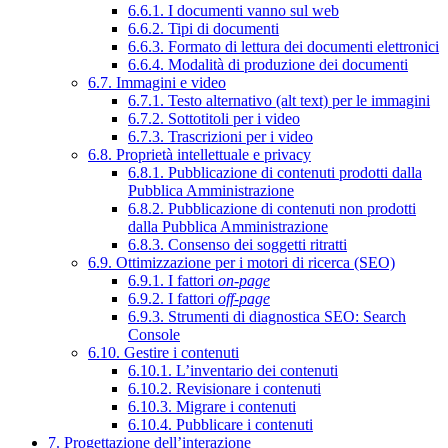
6.6.1. I documenti vanno sul web
6.6.2. Tipi di documenti
6.6.3. Formato di lettura dei documenti elettronici
6.6.4. Modalità di produzione dei documenti
6.7. Immagini e video
6.7.1. Testo alternativo (alt text) per le immagini
6.7.2. Sottotitoli per i video
6.7.3. Trascrizioni per i video
6.8. Proprietà intellettuale e privacy
6.8.1. Pubblicazione di contenuti prodotti dalla
Pubblica Amministrazione
6.8.2. Pubblicazione di contenuti non prodotti
dalla Pubblica Amministrazione
6.8.3. Consenso dei soggetti ritratti
6.9. Ottimizzazione per i motori di ricerca (SEO)
6.9.1. I fattori
on-page
6.9.2. I fattori
off-page
6.9.3. Strumenti di diagnostica SEO: Search
Console
6.10. Gestire i contenuti
6.10.1. L’inventario dei contenuti
6.10.2. Revisionare i contenuti
6.10.3. Migrare i contenuti
6.10.4. Pubblicare i contenuti
7. Progettazione dell’interazione