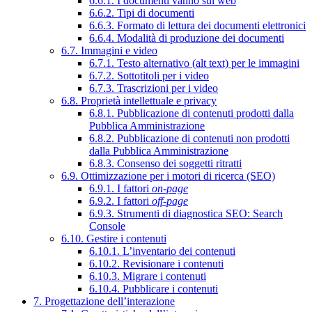
6.6.1. I documenti vanno sul web
6.6.2. Tipi di documenti
6.6.3. Formato di lettura dei documenti elettronici
6.6.4. Modalità di produzione dei documenti
6.7. Immagini e video
6.7.1. Testo alternativo (alt text) per le immagini
6.7.2. Sottotitoli per i video
6.7.3. Trascrizioni per i video
6.8. Proprietà intellettuale e privacy
6.8.1. Pubblicazione di contenuti prodotti dalla
Pubblica Amministrazione
6.8.2. Pubblicazione di contenuti non prodotti
dalla Pubblica Amministrazione
6.8.3. Consenso dei soggetti ritratti
6.9. Ottimizzazione per i motori di ricerca (SEO)
6.9.1. I fattori
on-page
6.9.2. I fattori
off-page
6.9.3. Strumenti di diagnostica SEO: Search
Console
6.10. Gestire i contenuti
6.10.1. L’inventario dei contenuti
6.10.2. Revisionare i contenuti
6.10.3. Migrare i contenuti
6.10.4. Pubblicare i contenuti
7. Progettazione dell’interazione