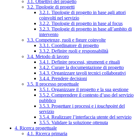
3.1. Obiettivi del progetto
3.2. Tipologie di progetti
3.2.1. Tipologie di progetto in base agli attori
coinvolti nel servizio
3.2.2. Tipologie di progetto in base al focus
3.2.3. Tipologie di progetto in base all’ambito di
intervento
3.3. Competenze, ruoli e figure coinvolte
3.3.1. Coordinatore di progetto
3.3.2. Definire ruoli e responsabilità
3.4. Metodo di lavoro
3.4.1. Definire processi, strumenti e rituali
3.4.2. Curare la documentazione di progetto
3.4.3. Organizzare tavoli tecnici collaborativi
3.4.4. Prendere decisioni
3.5. Il processo progettuale
3.5.1. Organizzare il progetto e la sua gestione
3.5.2. Comprendere il contesto d’uso del servizio
pubblico
3.5.3. Progettare i processi e i
touchpoint
del
servizio
3.5.4. Realizzare l’interfaccia utente del servizio
3.5.5. Validare la soluzione ottenuta
4. Ricerca progettuale
4.1. Ricerca primaria