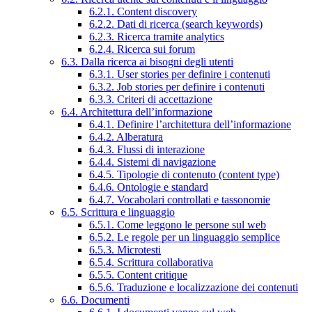
6.2.1. Content discovery
6.2.2. Dati di ricerca (search keywords)
6.2.3. Ricerca tramite analytics
6.2.4. Ricerca sui forum
6.3. Dalla ricerca ai bisogni degli utenti
6.3.1. User stories per definire i contenuti
6.3.2. Job stories per definire i contenuti
6.3.3. Criteri di accettazione
6.4. Architettura dell’informazione
6.4.1. Definire l’architettura dell’informazione
6.4.2. Alberatura
6.4.3. Flussi di interazione
6.4.4. Sistemi di navigazione
6.4.5. Tipologie di contenuto (content type)
6.4.6. Ontologie e standard
6.4.7. Vocabolari controllati e tassonomie
6.5. Scrittura e linguaggio
6.5.1. Come leggono le persone sul web
6.5.2. Le regole per un linguaggio semplice
6.5.3. Microtesti
6.5.4. Scrittura collaborativa
6.5.5. Content critique
6.5.6. Traduzione e localizzazione dei contenuti
6.6. Documenti