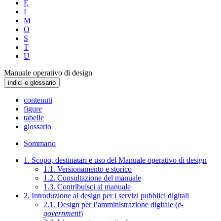
E
I
M
O
S
T
U
Manuale operativo di design
indici e glossario
contenuti
figure
tabelle
glossario
Sommario
1. Scopo, destinatari e uso del Manuale operativo di design
1.1. Versionamento e storico
1.2. Consultazione del manuale
1.3. Contribuisci al manuale
2. Introduzione al design per i servizi pubblici digitali
2.1. Design per l’amministrazione digitale (
e-
government
)