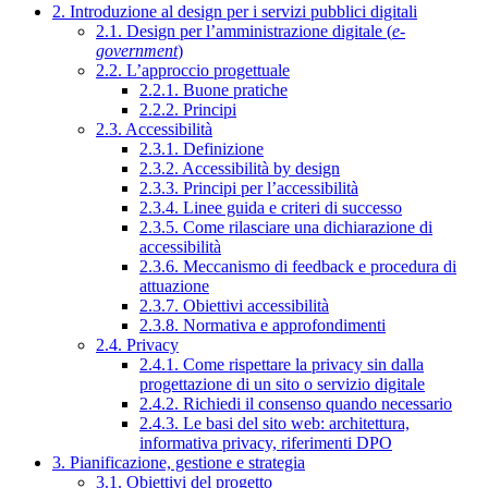
2. Introduzione al design per i servizi pubblici digitali
2.1. Design per l’amministrazione digitale (
e-
government
)
2.2. L’approccio progettuale
2.2.1. Buone pratiche
2.2.2. Principi
2.3. Accessibilità
2.3.1. Definizione
2.3.2. Accessibilità by design
2.3.3. Principi per l’accessibilità
2.3.4. Linee guida e criteri di successo
2.3.5. Come rilasciare una dichiarazione di
accessibilità
2.3.6. Meccanismo di feedback e procedura di
attuazione
2.3.7. Obiettivi accessibilità
2.3.8. Normativa e approfondimenti
2.4. Privacy
2.4.1. Come rispettare la privacy sin dalla
progettazione di un sito o servizio digitale
2.4.2. Richiedi il consenso quando necessario
2.4.3. Le basi del sito web: architettura,
informativa privacy, riferimenti DPO
3. Pianificazione, gestione e strategia
3.1. Obiettivi del progetto