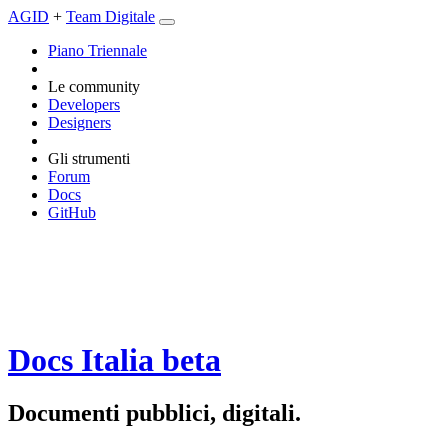
AGID
+
Team Digitale
Piano Triennale
Le community
Developers
Designers
Gli strumenti
Forum
Docs
GitHub
Docs Italia
beta
Documenti pubblici, digitali.