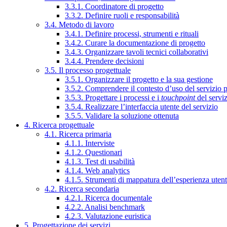
3.3.1. Coordinatore di progetto
3.3.2. Definire ruoli e responsabilità
3.4. Metodo di lavoro
3.4.1. Definire processi, strumenti e rituali
3.4.2. Curare la documentazione di progetto
3.4.3. Organizzare tavoli tecnici collaborativi
3.4.4. Prendere decisioni
3.5. Il processo progettuale
3.5.1. Organizzare il progetto e la sua gestione
3.5.2. Comprendere il contesto d’uso del servizio 
3.5.3. Progettare i processi e i
touchpoint
del servi
3.5.4. Realizzare l’interfaccia utente del servizio
3.5.5. Validare la soluzione ottenuta
4. Ricerca progettuale
4.1. Ricerca primaria
4.1.1. Interviste
4.1.2. Questionari
4.1.3. Test di usabilità
4.1.4. Web analytics
4.1.5. Strumenti di mappatura dell’esperienza uten
4.2. Ricerca secondaria
4.2.1. Ricerca documentale
4.2.2. Analisi benchmark
4.2.3. Valutazione euristica
5. Progettazione dei servizi