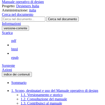
Manuale operativo di design
Progetto:
Designers Italia
Amministrazione:
italia
Cerca nel documento
Cerca nel documento
Informazioni
versione-corrente
Scarica
pdf
html
epub
Sorgente
Azioni
indice dei contenuti
Sommario
1. Scopo, destinatari e uso del Manuale operativo di design
1.1. Versionamento e storico
1.2. Consultazione del manuale
1.3. Contribuisci al manuale