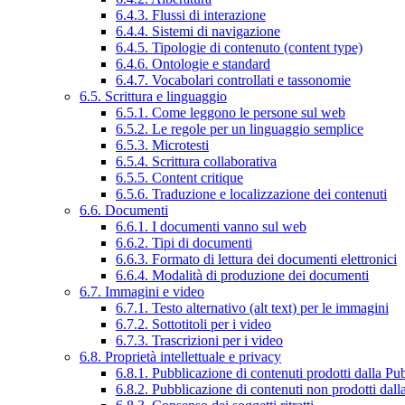
6.4.3. Flussi di interazione
6.4.4. Sistemi di navigazione
6.4.5. Tipologie di contenuto (content type)
6.4.6. Ontologie e standard
6.4.7. Vocabolari controllati e tassonomie
6.5. Scrittura e linguaggio
6.5.1. Come leggono le persone sul web
6.5.2. Le regole per un linguaggio semplice
6.5.3. Microtesti
6.5.4. Scrittura collaborativa
6.5.5. Content critique
6.5.6. Traduzione e localizzazione dei contenuti
6.6. Documenti
6.6.1. I documenti vanno sul web
6.6.2. Tipi di documenti
6.6.3. Formato di lettura dei documenti elettronici
6.6.4. Modalità di produzione dei documenti
6.7. Immagini e video
6.7.1. Testo alternativo (alt text) per le immagini
6.7.2. Sottotitoli per i video
6.7.3. Trascrizioni per i video
6.8. Proprietà intellettuale e privacy
6.8.1. Pubblicazione di contenuti prodotti dalla P
6.8.2. Pubblicazione di contenuti non prodotti dal