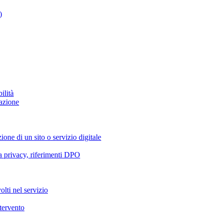
)
ilità
azione
ione di un sito o servizio digitale
va privacy, riferimenti DPO
olti nel servizio
ntervento