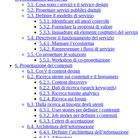
5.1. Cosa sono i servizi e il service design
5.2. Progettare servizi pubblici digitali
5.3. Definire il modello di servizio
5.3.1. Identificare gli attori coinvolti
5.3.2. Formulare la proposta di valore
5.3.3. Inquadrare gli elementi costitutivi del serviz
5.4. Descrivere il funzionamento del servizio
5.4.1. Mappare l’ecosistema
5.4.2. Rappresentare i flussi di servizio
5.5. Co-progettare le soluzioni
5.5.1. Workshop di co-progettazione
6. Progettazione dei contenuti
6.1. Cos’è il content design
6.2. Ricerca utente sui contenuti e il linguaggio
6.2.1. Content discovery
6.2.2. Dati di ricerca (search keywords)
6.2.3. Ricerca tramite analytics
6.2.4. Ricerca sui forum
6.3. Dalla ricerca ai bisogni degli utenti
6.3.1. User stories per definire i contenuti
6.3.2. Job stories per definire i contenuti
6.3.3. Criteri di accettazione
6.4. Architettura dell’informazione
6.4.1. Definire l’architettura dell’informazione
6.4.2. Alberatura