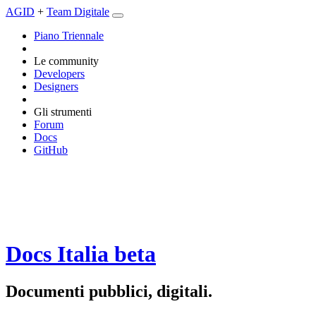
AGID
+
Team Digitale
Piano Triennale
Le community
Developers
Designers
Gli strumenti
Forum
Docs
GitHub
Docs Italia
beta
Documenti pubblici, digitali.