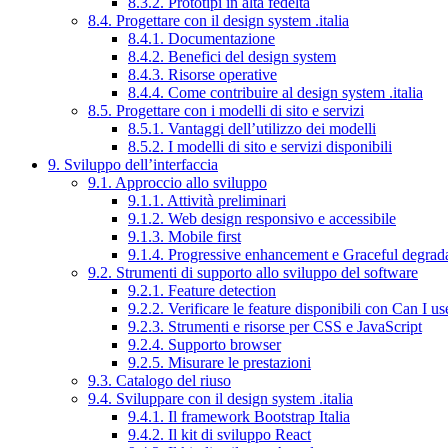
8.3.2. Prototipi in alta fedeltà
8.4. Progettare con il design system .italia
8.4.1. Documentazione
8.4.2. Benefici del design system
8.4.3. Risorse operative
8.4.4. Come contribuire al design system .italia
8.5. Progettare con i modelli di sito e servizi
8.5.1. Vantaggi dell’utilizzo dei modelli
8.5.2. I modelli di sito e servizi disponibili
9. Sviluppo dell’interfaccia
9.1. Approccio allo sviluppo
9.1.1. Attività preliminari
9.1.2. Web design responsivo e accessibile
9.1.3. Mobile first
9.1.4. Progressive enhancement e Graceful degrad
9.2. Strumenti di supporto allo sviluppo del software
9.2.1. Feature detection
9.2.2. Verificare le feature disponibili con Can I us
9.2.3. Strumenti e risorse per CSS e JavaScript
9.2.4. Supporto browser
9.2.5. Misurare le prestazioni
9.3. Catalogo del riuso
9.4. Sviluppare con il design system .italia
9.4.1. Il framework Bootstrap Italia
9.4.2. Il kit di sviluppo React