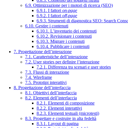
6.8.3. Consenso dei soggetti ritratti
6.9. Ottimizzazione per i motori di ricerca (SEO)
6.9.1. I fattori
on-page
6.9.2. I fattori
off-page
6.9.3. Strumenti di diagnostica SEO: Search Cons
6.10. Gestire i contenuti
6.10.1. L’inventario dei contenuti
6.10.2. Revisionare i contenuti
6.10.3. Migrare i contenuti
6.10.4. Pubblicare i contenuti
7. Progettazione dell’interazione
7.1. Caratteristiche dell’interazione
7.2. User stories per definire l’interazione
7.2.1. Differenza tra scenari e user stories
7.3. Flussi di interazione
7.4. Wireframe
7.5. Prototipi interattivi
8. Progettazione dell’interfaccia
8.1. Obiettivi dell’interfaccia
8.2. Elementi dell’interfaccia
8.2.1. Elementi di composizione
8.2.2. Elementi interattivi
8.2.3. Elementi testuali (microtesti)
8.3. Progettare e costruire in alta fedeltà
8.3.1. Layout di pagina