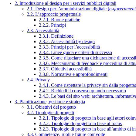
2. Introduzione al design per i servizi pubblici digitali
2.1. Design per l’amministrazione digitale (
e-government
2.2. L’approccio progettuale
2.2.1. Buone pratiche
2.2.2. Principi
2.3. Accessibilità
2.3.1. Definizione
2.3.2. Accessibilità by design
2.3.3. Principi per l’accessibilità
2.3.4. Linee guida e criteri di successo
2.3.5. Come rilasciare una dichiarazione di accessib
2.3.6. Meccanismo di feedback e procedura di attu
2.3.7. Obiettivi accessibilità
2.3.8. Normativa e approfondimenti
2.4. Privacy
2.4.1. Come rispettare la privacy sin dalla progettaz
2.4.2. Richiedi il consenso quando necessario
2.4.3. Le basi del sito web: architettura, informati
3. Pianificazione, gestione e strategia
3.1. Obiettivi del progetto
3.2. Tipologie di progetti
3.2.1. Tipologie di progetto in base agli attori coinv
3.2.2. Tipologie di progetto in base al focus
3.2.3. Tipologie di progetto in base all’ambito di i
3.3. Competenze, ruoli e figure coinvolte