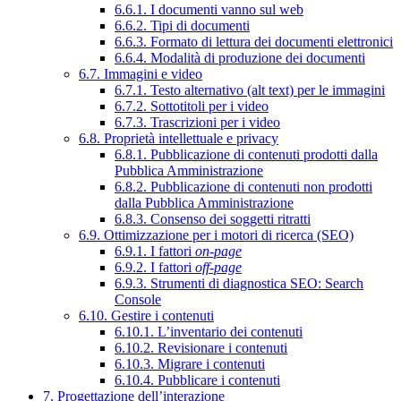
6.6.1. I documenti vanno sul web
6.6.2. Tipi di documenti
6.6.3. Formato di lettura dei documenti elettronici
6.6.4. Modalità di produzione dei documenti
6.7. Immagini e video
6.7.1. Testo alternativo (alt text) per le immagini
6.7.2. Sottotitoli per i video
6.7.3. Trascrizioni per i video
6.8. Proprietà intellettuale e privacy
6.8.1. Pubblicazione di contenuti prodotti dalla
Pubblica Amministrazione
6.8.2. Pubblicazione di contenuti non prodotti
dalla Pubblica Amministrazione
6.8.3. Consenso dei soggetti ritratti
6.9. Ottimizzazione per i motori di ricerca (SEO)
6.9.1. I fattori
on-page
6.9.2. I fattori
off-page
6.9.3. Strumenti di diagnostica SEO: Search
Console
6.10. Gestire i contenuti
6.10.1. L’inventario dei contenuti
6.10.2. Revisionare i contenuti
6.10.3. Migrare i contenuti
6.10.4. Pubblicare i contenuti
7. Progettazione dell’interazione