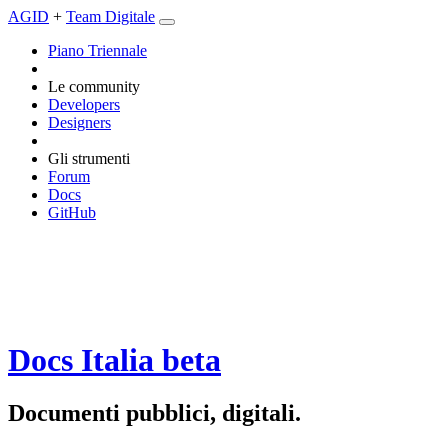
AGID
+
Team Digitale
Piano Triennale
Le community
Developers
Designers
Gli strumenti
Forum
Docs
GitHub
Docs Italia
beta
Documenti pubblici, digitali.