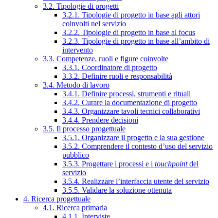
3.2. Tipologie di progetti
3.2.1. Tipologie di progetto in base agli attori
coinvolti nel servizio
3.2.2. Tipologie di progetto in base al focus
3.2.3. Tipologie di progetto in base all’ambito di
intervento
3.3. Competenze, ruoli e figure coinvolte
3.3.1. Coordinatore di progetto
3.3.2. Definire ruoli e responsabilità
3.4. Metodo di lavoro
3.4.1. Definire processi, strumenti e rituali
3.4.2. Curare la documentazione di progetto
3.4.3. Organizzare tavoli tecnici collaborativi
3.4.4. Prendere decisioni
3.5. Il processo progettuale
3.5.1. Organizzare il progetto e la sua gestione
3.5.2. Comprendere il contesto d’uso del servizio
pubblico
3.5.3. Progettare i processi e i
touchpoint
del
servizio
3.5.4. Realizzare l’interfaccia utente del servizio
3.5.5. Validare la soluzione ottenuta
4. Ricerca progettuale
4.1. Ricerca primaria
4.1.1. Interviste