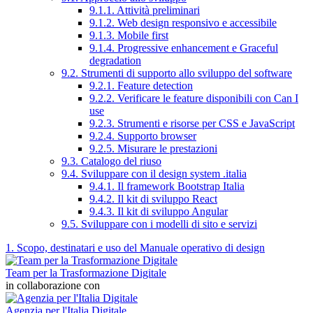
9.1.1. Attività preliminari
9.1.2. Web design responsivo e accessibile
9.1.3. Mobile first
9.1.4. Progressive enhancement e Graceful
degradation
9.2. Strumenti di supporto allo sviluppo del software
9.2.1. Feature detection
9.2.2. Verificare le feature disponibili con Can I
use
9.2.3. Strumenti e risorse per CSS e JavaScript
9.2.4. Supporto browser
9.2.5. Misurare le prestazioni
9.3. Catalogo del riuso
9.4. Sviluppare con il design system .italia
9.4.1. Il framework Bootstrap Italia
9.4.2. Il kit di sviluppo React
9.4.3. Il kit di sviluppo Angular
9.5. Sviluppare con i modelli di sito e servizi
1. Scopo, destinatari e uso del Manuale operativo di design
Team per la Trasformazione Digitale
in collaborazione con
Agenzia per l'Italia Digitale