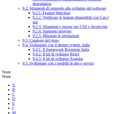
degradation
9.2. Strumenti di supporto allo sviluppo del software
9.2.1. Feature detection
9.2.2. Verificare le feature disponibili con Can I
use
9.2.3. Strumenti e risorse per CSS e JavaScript
9.2.4. Supporto browser
9.2.5. Misurare le prestazioni
9.3. Catalogo del riuso
9.4. Sviluppare con il design system .italia
9.4.1. Il framework Bootstrap Italia
9.4.2. Il kit di sviluppo React
9.4.3. Il kit di sviluppo Angular
9.5. Sviluppare con i modelli di sito e servizi
None
None
A
B
C
D
E
I
M