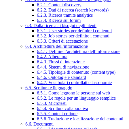
6.2.1. Content discovery
6.2.2. Dati di ricerca (search keywords)
6.2.3. Ricerca tramite analytics
6.2.4. Ricerca sui forum
6.3. Dalla ricerca ai bisogni degli utenti
6.3.1. User stories per definire i contenuti
6.3.2. Job stories per definire i contenuti
6.3.3. Criteri di accettazione
6.4. Architettura dell’informazione
6.4.1. Definire l’architettura dell’informazione
6.4.2. Alberatura
6.4.3. Flussi di interazione
6.4.4. Sistemi di navigazione
6.4.5. Tipologie di contenuto (content type)
6.4.6. Ontologie e standard
6.4.7. Vocabolari controllati e tassonomie
6.5. Scrittura e linguaggio
6.5.1. Come leggono le persone sul web
6.5.2. Le regole per un linguaggio semplice
6.5.3. Microtesti
6.5.4. Scrittura collaborativa
6.5.5. Content critique
6.5.6. Traduzione e localizzazione dei contenuti
6.6. Documenti