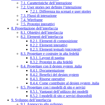
7.1. Caratteristiche dell’interazione
7.2. User stories per definire l’interazione
7.2.1. Differenza tra scenari e user stories
7.3. Flussi di interazione
7.4. Wireframe
7.5. Prototipi interattivi
8. Progettazione dell’interfaccia
8.1. Obiettivi dell’interfaccia
8.2. Elementi dell’interfaccia
8.2.1. Elementi di composizione
8.2.2. Elementi interattivi
8.2.3. Elementi testuali (microtesti)
8.3. Progettare e costruire in alta fedeltà
8.3.1. Layout di pagina
8.3.2. Prototipi in alta fedeltà
8.4. Progettare con il design system .italia
8.4.1. Documentazione
8.4.2. Benefici del design system
8.4.3. Risorse operative
8.4.4. Come contribuire al design system .italia
8.5. Progettare con i modelli di sito e servizi
8.5.1. Vantaggi dell’utilizzo dei modelli
8.5.2. I modelli di sito e servizi disponibili
9. Sviluppo dell’interfaccia
9.1. Approccio allo sviluppo