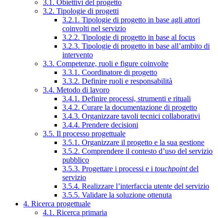
3.1. Obiettivi del progetto
3.2. Tipologie di progetti
3.2.1. Tipologie di progetto in base agli attori
coinvolti nel servizio
3.2.2. Tipologie di progetto in base al focus
3.2.3. Tipologie di progetto in base all’ambito di
intervento
3.3. Competenze, ruoli e figure coinvolte
3.3.1. Coordinatore di progetto
3.3.2. Definire ruoli e responsabilità
3.4. Metodo di lavoro
3.4.1. Definire processi, strumenti e rituali
3.4.2. Curare la documentazione di progetto
3.4.3. Organizzare tavoli tecnici collaborativi
3.4.4. Prendere decisioni
3.5. Il processo progettuale
3.5.1. Organizzare il progetto e la sua gestione
3.5.2. Comprendere il contesto d’uso del servizio
pubblico
3.5.3. Progettare i processi e i
touchpoint
del
servizio
3.5.4. Realizzare l’interfaccia utente del servizio
3.5.5. Validare la soluzione ottenuta
4. Ricerca progettuale
4.1. Ricerca primaria