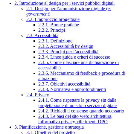
2. Introduzione al design per i servizi pubblici digitali
2.1. Design per l’amministrazione digitale (
e-
government
)
2.2. L’approccio progettuale
2.2.1. Buone pratiche
2.2.2. Principi
2.3. Accessibilità
2.3.1. Definizione
2.3.2. Accessibilità by design
2.3.3. Principi per l’accessibilità
2.3.4. Linee guida e criteri di successo
2.3.5. Come rilasciare una dichiarazione di
accessibilità
2.3.6. Meccanismo di feedback e procedura di
attuazione
2.3.7. Obiettivi accessibilità
2.3.8. Normativa e approfondimenti
2.4. Privacy
2.4.1. Come rispettare la privacy sin dalla
progettazione di un sito o servizio digitale
2.4.2. Richiedi il consenso quando necessario
2.4.3. Le basi del sito web: architettura,
informativa privacy, riferimenti DPO
3. Pianificazione, gestione e strategia
3.1. Obiettivi del progetto