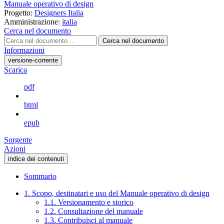
Manuale operativo di design
Progetto:
Designers Italia
Amministrazione:
italia
Cerca nel documento
Cerca nel documento
Informazioni
versione-corrente
Scarica
pdf
html
epub
Sorgente
Azioni
indice dei contenuti
Sommario
1. Scopo, destinatari e uso del Manuale operativo di design
1.1. Versionamento e storico
1.2. Consultazione del manuale
1.3. Contribuisci al manuale