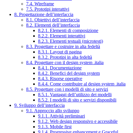
7.4. Wireframe
7.5. Prototipi interattivi
8. Progettazione dell’interfaccia
8.1. Obiettivi dell’interfaccia
8.2. Elementi dell’interfaccia
8.2.1. Elementi di composizione
8.2.2. Elementi interattivi
8.2.3. Elementi testuali (microtesti)
8.3. Progettare e costruire in alta fedeltà
8.3.1. Layout di pagina
8.3.2. Prototipi in alta fedeltà
8.4. Progettare con il design system .italia
8.4.1. Documentazione
8.4.2. Benefici del design system
8.4.3. Risorse operative
8.4.4. Come contribuire al design system .italia
8.5. Progettare con i modelli di sito e servizi
8.5.1. Vantaggi dell’utilizzo dei modelli
8.5.2. I modelli di sito e servizi disponibili
9. Sviluppo dell’interfaccia
9.1. Approccio allo sviluppo
9.1.1. Attività preliminari
9.1.2. Web design responsivo e accessibile
9.1.3. Mobile first
9.1.4. Progressive enhancement e Graceful