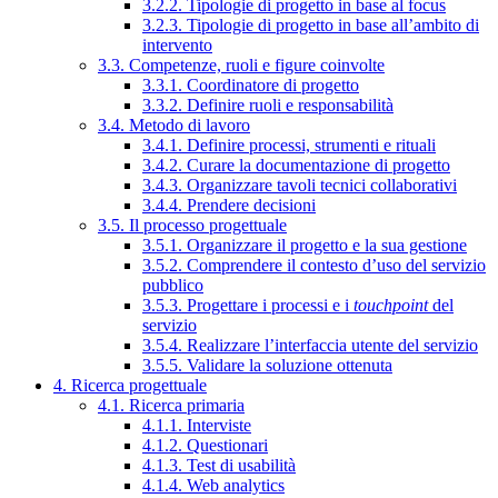
3.2.2. Tipologie di progetto in base al focus
3.2.3. Tipologie di progetto in base all’ambito di
intervento
3.3. Competenze, ruoli e figure coinvolte
3.3.1. Coordinatore di progetto
3.3.2. Definire ruoli e responsabilità
3.4. Metodo di lavoro
3.4.1. Definire processi, strumenti e rituali
3.4.2. Curare la documentazione di progetto
3.4.3. Organizzare tavoli tecnici collaborativi
3.4.4. Prendere decisioni
3.5. Il processo progettuale
3.5.1. Organizzare il progetto e la sua gestione
3.5.2. Comprendere il contesto d’uso del servizio
pubblico
3.5.3. Progettare i processi e i
touchpoint
del
servizio
3.5.4. Realizzare l’interfaccia utente del servizio
3.5.5. Validare la soluzione ottenuta
4. Ricerca progettuale
4.1. Ricerca primaria
4.1.1. Interviste
4.1.2. Questionari
4.1.3. Test di usabilità
4.1.4. Web analytics