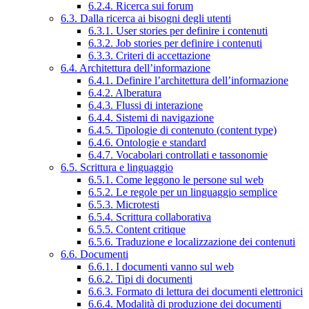
6.2.4. Ricerca sui forum
6.3. Dalla ricerca ai bisogni degli utenti
6.3.1. User stories per definire i contenuti
6.3.2. Job stories per definire i contenuti
6.3.3. Criteri di accettazione
6.4. Architettura dell’informazione
6.4.1. Definire l’architettura dell’informazione
6.4.2. Alberatura
6.4.3. Flussi di interazione
6.4.4. Sistemi di navigazione
6.4.5. Tipologie di contenuto (content type)
6.4.6. Ontologie e standard
6.4.7. Vocabolari controllati e tassonomie
6.5. Scrittura e linguaggio
6.5.1. Come leggono le persone sul web
6.5.2. Le regole per un linguaggio semplice
6.5.3. Microtesti
6.5.4. Scrittura collaborativa
6.5.5. Content critique
6.5.6. Traduzione e localizzazione dei contenuti
6.6. Documenti
6.6.1. I documenti vanno sul web
6.6.2. Tipi di documenti
6.6.3. Formato di lettura dei documenti elettronici
6.6.4. Modalità di produzione dei documenti