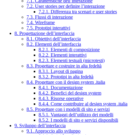
7.1. Caratteristiche dell’interazione
7.2. User stories per definire l’interazione
7.2.1. Differenza tra scenari e user stories
7.3. Flussi di interazione
7.4. Wireframe
7.5. Prototipi interattivi
8. Progettazione dell’interfaccia
8.1. Obiettivi dell’interfaccia
8.2. Elementi dell’interfaccia
8.2.1. Elementi di composizione
8.2.2. Elementi interattivi
8.2.3. Elementi testuali (microtesti)
8.3. Progettare e costruire in alta fedeltà
8.3.1. Layout di pagina
8.3.2. Prototipi in alta fedeltà
8.4. Progettare con il design system .italia
8.4.1. Documentazione
8.4.2. Benefici del design system
8.4.3. Risorse operative
8.4.4. Come contribuire al design system .italia
8.5. Progettare con i modelli di sito e servizi
8.5.1. Vantaggi dell’utilizzo dei modelli
8.5.2. I modelli di sito e servizi disponibili
9. Sviluppo dell’interfaccia
9.1. Approccio allo sviluppo