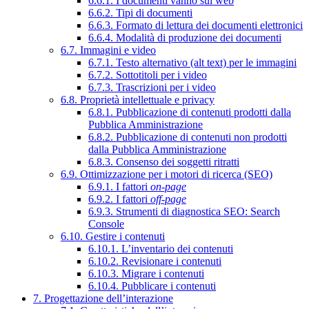
6.6.1. I documenti vanno sul web
6.6.2. Tipi di documenti
6.6.3. Formato di lettura dei documenti elettronici
6.6.4. Modalità di produzione dei documenti
6.7. Immagini e video
6.7.1. Testo alternativo (alt text) per le immagini
6.7.2. Sottotitoli per i video
6.7.3. Trascrizioni per i video
6.8. Proprietà intellettuale e privacy
6.8.1. Pubblicazione di contenuti prodotti dalla
Pubblica Amministrazione
6.8.2. Pubblicazione di contenuti non prodotti
dalla Pubblica Amministrazione
6.8.3. Consenso dei soggetti ritratti
6.9. Ottimizzazione per i motori di ricerca (SEO)
6.9.1. I fattori
on-page
6.9.2. I fattori
off-page
6.9.3. Strumenti di diagnostica SEO: Search
Console
6.10. Gestire i contenuti
6.10.1. L’inventario dei contenuti
6.10.2. Revisionare i contenuti
6.10.3. Migrare i contenuti
6.10.4. Pubblicare i contenuti
7. Progettazione dell’interazione