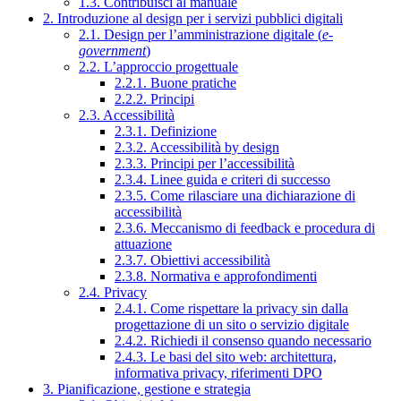
1.3. Contribuisci al manuale
2. Introduzione al design per i servizi pubblici digitali
2.1. Design per l’amministrazione digitale (
e-
government
)
2.2. L’approccio progettuale
2.2.1. Buone pratiche
2.2.2. Principi
2.3. Accessibilità
2.3.1. Definizione
2.3.2. Accessibilità by design
2.3.3. Principi per l’accessibilità
2.3.4. Linee guida e criteri di successo
2.3.5. Come rilasciare una dichiarazione di
accessibilità
2.3.6. Meccanismo di feedback e procedura di
attuazione
2.3.7. Obiettivi accessibilità
2.3.8. Normativa e approfondimenti
2.4. Privacy
2.4.1. Come rispettare la privacy sin dalla
progettazione di un sito o servizio digitale
2.4.2. Richiedi il consenso quando necessario
2.4.3. Le basi del sito web: architettura,
informativa privacy, riferimenti DPO
3. Pianificazione, gestione e strategia