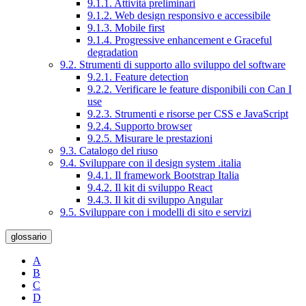
9.1.1. Attività preliminari
9.1.2. Web design responsivo e accessibile
9.1.3. Mobile first
9.1.4. Progressive enhancement e Graceful
degradation
9.2. Strumenti di supporto allo sviluppo del software
9.2.1. Feature detection
9.2.2. Verificare le feature disponibili con Can I
use
9.2.3. Strumenti e risorse per CSS e JavaScript
9.2.4. Supporto browser
9.2.5. Misurare le prestazioni
9.3. Catalogo del riuso
9.4. Sviluppare con il design system .italia
9.4.1. Il framework Bootstrap Italia
9.4.2. Il kit di sviluppo React
9.4.3. Il kit di sviluppo Angular
9.5. Sviluppare con i modelli di sito e servizi
glossario
A
B
C
D