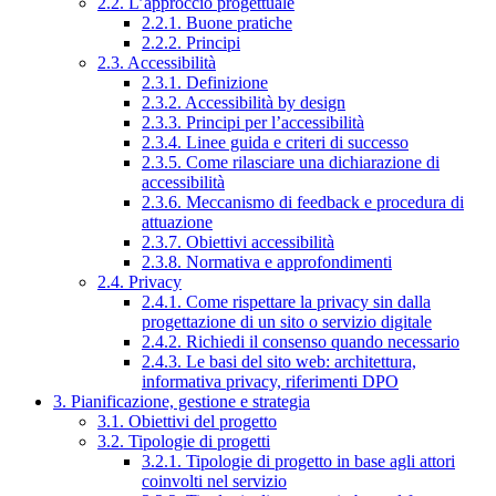
2.2. L’approccio progettuale
2.2.1. Buone pratiche
2.2.2. Principi
2.3. Accessibilità
2.3.1. Definizione
2.3.2. Accessibilità by design
2.3.3. Principi per l’accessibilità
2.3.4. Linee guida e criteri di successo
2.3.5. Come rilasciare una dichiarazione di
accessibilità
2.3.6. Meccanismo di feedback e procedura di
attuazione
2.3.7. Obiettivi accessibilità
2.3.8. Normativa e approfondimenti
2.4. Privacy
2.4.1. Come rispettare la privacy sin dalla
progettazione di un sito o servizio digitale
2.4.2. Richiedi il consenso quando necessario
2.4.3. Le basi del sito web: architettura,
informativa privacy, riferimenti DPO
3. Pianificazione, gestione e strategia
3.1. Obiettivi del progetto
3.2. Tipologie di progetti
3.2.1. Tipologie di progetto in base agli attori
coinvolti nel servizio