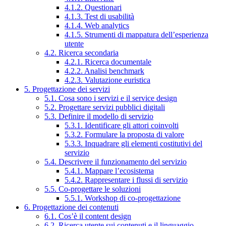
4.1.2. Questionari
4.1.3. Test di usabilità
4.1.4. Web analytics
4.1.5. Strumenti di mappatura dell’esperienza
utente
4.2. Ricerca secondaria
4.2.1. Ricerca documentale
4.2.2. Analisi benchmark
4.2.3. Valutazione euristica
5. Progettazione dei servizi
5.1. Cosa sono i servizi e il service design
5.2. Progettare servizi pubblici digitali
5.3. Definire il modello di servizio
5.3.1. Identificare gli attori coinvolti
5.3.2. Formulare la proposta di valore
5.3.3. Inquadrare gli elementi costitutivi del
servizio
5.4. Descrivere il funzionamento del servizio
5.4.1. Mappare l’ecosistema
5.4.2. Rappresentare i flussi di servizio
5.5. Co-progettare le soluzioni
5.5.1. Workshop di co-progettazione
6. Progettazione dei contenuti
6.1. Cos’è il content design
6.2. Ricerca utente sui contenuti e il linguaggio