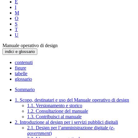
E
I
M
O
S
T
U
Manuale operativo di design
indici e glossario
contenuti
figure
tabelle
glossario
Sommario
1. Scopo, destinatari e uso del Manuale operativo di design
1.1. Versionamento e storico
1.2. Consultazione del manuale
1.3. Contribuisci al manuale
2. Introduzione al design per i servizi pubblici digitali
2.1. Design per l’amministrazione digitale (
e-
government
)