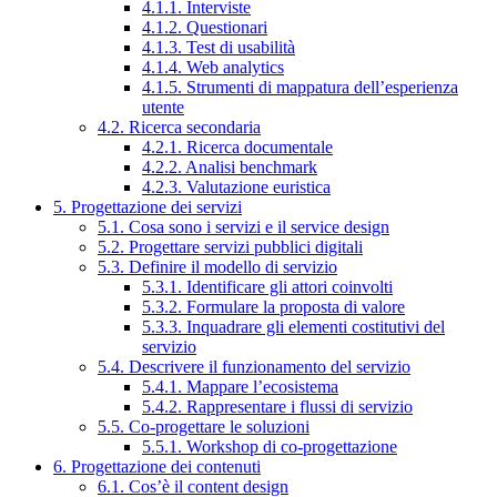
4.1.1. Interviste
4.1.2. Questionari
4.1.3. Test di usabilità
4.1.4. Web analytics
4.1.5. Strumenti di mappatura dell’esperienza
utente
4.2. Ricerca secondaria
4.2.1. Ricerca documentale
4.2.2. Analisi benchmark
4.2.3. Valutazione euristica
5. Progettazione dei servizi
5.1. Cosa sono i servizi e il service design
5.2. Progettare servizi pubblici digitali
5.3. Definire il modello di servizio
5.3.1. Identificare gli attori coinvolti
5.3.2. Formulare la proposta di valore
5.3.3. Inquadrare gli elementi costitutivi del
servizio
5.4. Descrivere il funzionamento del servizio
5.4.1. Mappare l’ecosistema
5.4.2. Rappresentare i flussi di servizio
5.5. Co-progettare le soluzioni
5.5.1. Workshop di co-progettazione
6. Progettazione dei contenuti
6.1. Cos’è il content design