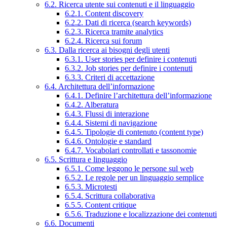
6.2. Ricerca utente sui contenuti e il linguaggio
6.2.1. Content discovery
6.2.2. Dati di ricerca (search keywords)
6.2.3. Ricerca tramite analytics
6.2.4. Ricerca sui forum
6.3. Dalla ricerca ai bisogni degli utenti
6.3.1. User stories per definire i contenuti
6.3.2. Job stories per definire i contenuti
6.3.3. Criteri di accettazione
6.4. Architettura dell’informazione
6.4.1. Definire l’architettura dell’informazione
6.4.2. Alberatura
6.4.3. Flussi di interazione
6.4.4. Sistemi di navigazione
6.4.5. Tipologie di contenuto (content type)
6.4.6. Ontologie e standard
6.4.7. Vocabolari controllati e tassonomie
6.5. Scrittura e linguaggio
6.5.1. Come leggono le persone sul web
6.5.2. Le regole per un linguaggio semplice
6.5.3. Microtesti
6.5.4. Scrittura collaborativa
6.5.5. Content critique
6.5.6. Traduzione e localizzazione dei contenuti
6.6. Documenti