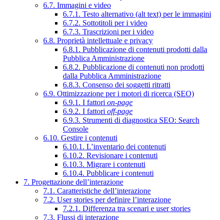
6.7. Immagini e video
6.7.1. Testo alternativo (alt text) per le immagini
6.7.2. Sottotitoli per i video
6.7.3. Trascrizioni per i video
6.8. Proprietà intellettuale e privacy
6.8.1. Pubblicazione di contenuti prodotti dalla
Pubblica Amministrazione
6.8.2. Pubblicazione di contenuti non prodotti
dalla Pubblica Amministrazione
6.8.3. Consenso dei soggetti ritratti
6.9. Ottimizzazione per i motori di ricerca (SEO)
6.9.1. I fattori
on-page
6.9.2. I fattori
off-page
6.9.3. Strumenti di diagnostica SEO: Search
Console
6.10. Gestire i contenuti
6.10.1. L’inventario dei contenuti
6.10.2. Revisionare i contenuti
6.10.3. Migrare i contenuti
6.10.4. Pubblicare i contenuti
7. Progettazione dell’interazione
7.1. Caratteristiche dell’interazione
7.2. User stories per definire l’interazione
7.2.1. Differenza tra scenari e user stories
7.3. Flussi di interazione