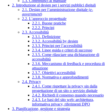
1.3. Contribuisci al manuale
2. Introduzione al design per i servizi pubblici digitali
2.1. Design per l’amministrazione digitale (
e-
government
)
2.2. L’approccio progettuale
2.2.1. Buone pratiche
2.2.2. Principi
2.3. Accessibilità
2.3.1. Definizione
2.3.2. Accessibilità by design
2.3.3. Principi per l’accessibilità
2.3.4. Linee guida e criteri di successo
2.3.5. Come rilasciare una dichiarazione di
accessibilità
2.3.6. Meccanismo di feedback e procedura di
attuazione
2.3.7. Obiettivi accessibilità
2.3.8. Normativa e approfondimenti
2.4. Privacy
2.4.1. Come rispettare la privacy sin dalla
progettazione di un sito o servizio digitale
2.4.2. Richiedi il consenso quando necessario
2.4.3. Le basi del sito web: architettura,
informativa privacy, riferimenti DPO
3. Pianificazione, gestione e strategia