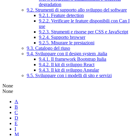
degradation
9.2. Strumenti di supporto allo sviluppo del software
9.2.1. Feature detection
9.2.2. Verificare le feature disponibili con Can I
use
9.2.3. Strumenti e risorse per CSS e JavaScript
9.2.4. Supporto browser
9.2.5. Misurare le prestazioni
9.3. Catalogo del riuso
9.4. Sviluppare con il design system .italia
9.4.1. Il framework Bootstrap Italia
9.4.2. Il kit di sviluppo React
9.4.3. Il kit di sviluppo Angular
9.5. Sviluppare con i modelli di sito e servizi
None
None
A
B
C
D
E
I
M