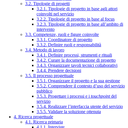
3.2. Tipologie di progetti
3.2.1. Tipologie di progetto in base agli attori
coinvolti nel servizio
3.2.2. Tipologie di progetto in base al focus
3.2.3. Tipologie di progetto in base all’ambito di
intervento
3.3. Competenze, ruoli e figure coinvolte
3.3.1. Coordinatore di progetto
3.3.2. Definire ruoli e responsabilità
3.4. Metodo di lavoro
3.4.1. Definire processi, strumenti e rituali
3.4.2. Curare la documentazione di progetto
3.4.3. Organizzare tavoli tecnici collaborativi
3.4.4. Prendere decisioni
3.5. Il processo progettuale
3.5.1. Organizzare il progetto e la sua gestione
3.5.2. Comprendere il contesto d’uso del servizio
pubblico
3.5.3. Progettare i processi e i
touchpoint
del
servizio
3.5.4. Realizzare l’interfaccia utente del servizio
3.5.5. Validare la soluzione ottenuta
4. Ricerca progettuale
4.1. Ricerca primaria
4.1.1. Interviste