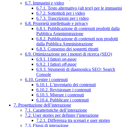
6.7. Immagini e video
6.7.1. Testo alternativo (alt text) per le immagini
6.7.2. Sottotitoli per i video
6.7.3. Trascrizioni per i video
6.8. Proprietà intellettuale e privacy
6.8.1. Pubblicazione di contenuti prodotti dalla
Pubblica Amministrazione
6.8.2. Pubblicazione di contenuti non prodotti
dalla Pubblica Amministrazione
6.8.3. Consenso dei soggetti ritratti
6.9. Ottimizzazione per i motori di ricerca (SEO)
6.9.1. I fattori
on-page
6.9.2. I fattori
off-page
6.9.3. Strumenti di diagnostica SEO: Search
Console
6.10. Gestire i contenuti
6.10.1. L’inventario dei contenuti
6.10.2. Revisionare i contenuti
6.10.3. Migrare i contenuti
6.10.4. Pubblicare i contenuti
7. Progettazione dell’interazione
7.1. Caratteristiche dell’interazione
7.2. User stories per definire l’interazione
7.2.1. Differenza tra scenari e user stories
7.3. Flussi di interazione