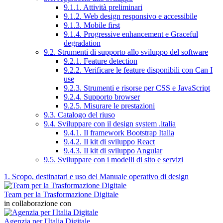
9.1.1. Attività preliminari
9.1.2. Web design responsivo e accessibile
9.1.3. Mobile first
9.1.4. Progressive enhancement e Graceful
degradation
9.2. Strumenti di supporto allo sviluppo del software
9.2.1. Feature detection
9.2.2. Verificare le feature disponibili con Can I
use
9.2.3. Strumenti e risorse per CSS e JavaScript
9.2.4. Supporto browser
9.2.5. Misurare le prestazioni
9.3. Catalogo del riuso
9.4. Sviluppare con il design system .italia
9.4.1. Il framework Bootstrap Italia
9.4.2. Il kit di sviluppo React
9.4.3. Il kit di sviluppo Angular
9.5. Sviluppare con i modelli di sito e servizi
1. Scopo, destinatari e uso del Manuale operativo di design
Team per la Trasformazione Digitale
in collaborazione con
Agenzia per l'Italia Digitale