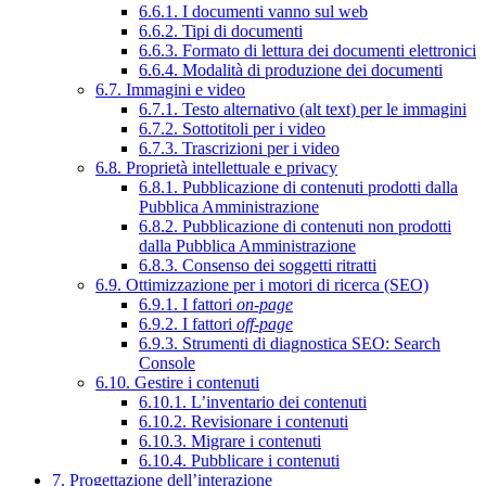
6.6.1. I documenti vanno sul web
6.6.2. Tipi di documenti
6.6.3. Formato di lettura dei documenti elettronici
6.6.4. Modalità di produzione dei documenti
6.7. Immagini e video
6.7.1. Testo alternativo (alt text) per le immagini
6.7.2. Sottotitoli per i video
6.7.3. Trascrizioni per i video
6.8. Proprietà intellettuale e privacy
6.8.1. Pubblicazione di contenuti prodotti dalla
Pubblica Amministrazione
6.8.2. Pubblicazione di contenuti non prodotti
dalla Pubblica Amministrazione
6.8.3. Consenso dei soggetti ritratti
6.9. Ottimizzazione per i motori di ricerca (SEO)
6.9.1. I fattori
on-page
6.9.2. I fattori
off-page
6.9.3. Strumenti di diagnostica SEO: Search
Console
6.10. Gestire i contenuti
6.10.1. L’inventario dei contenuti
6.10.2. Revisionare i contenuti
6.10.3. Migrare i contenuti
6.10.4. Pubblicare i contenuti
7. Progettazione dell’interazione