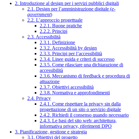
2. Introduzione al design per i servizi pubblici digitali
2.1. Design per l’amministrazione digitale (
e-
government
)
2.2. L’approccio progettuale
2.2.1. Buone pratiche
2.2.2. Principi
2.3. Accessibilità
2.3.1. Definizione
2.3.2. Accessibilità by design
2.3.3. Principi per l’accessibilità
2.3.4. Linee guida e criteri di successo
2.3.5. Come rilasciare una dichiarazione di
accessibilità
2.3.6. Meccanismo di feedback e procedura di
attuazione
2.3.7. Obiettivi accessibilità
2.3.8. Normativa e approfondimenti
2.4. Privacy
2.4.1. Come rispettare la privacy sin dalla
progettazione di un sito o servizio digitale
2.4.2. Richiedi il consenso quando necessario
2.4.3. Le basi del sito web: architettura,
informativa privacy, riferimenti DPO
3. Pianificazione, gestione e strategia
3.1. Obiettivi del progetto