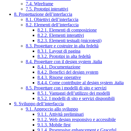
7.4. Wireframe
7.5. Prototipi interattivi
8. Progettazione dell’interfaccia
8.1. Obiettivi dell’interfaccia
8.2. Elementi dell’interfaccia
8.2.1. Elementi di composizione
8.2.2. Elementi interattivi
8.2.3. Elementi testuali (microtesti)
8.3. Progettare e costruire in alta fedeltà
8.3.1. Layout di pagina
8.3.2. Prototipi in alta fedeltà
8.4. Progettare con il design system .italia
8.4.1. Documentazione
8.4.2. Benefici del design system
8.4.3. Risorse operative
8.4.4. Come contribuire al design system .italia
8.5. Progettare con i modelli di sito e servizi
8.5.1. Vantaggi dell’utilizzo dei modelli
8.5.2. I modelli di sito e servizi disponibili
9. Sviluppo dell’interfaccia
9.1. Approccio allo sviluppo
9.1.1. Attività preliminari
9.1.2. Web design responsivo e accessibile
9.1.3. Mobile first
9.1.4. Progressive enhancement e Graceful