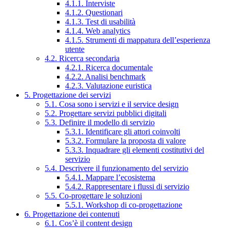
4.1.1. Interviste
4.1.2. Questionari
4.1.3. Test di usabilità
4.1.4. Web analytics
4.1.5. Strumenti di mappatura dell’esperienza
utente
4.2. Ricerca secondaria
4.2.1. Ricerca documentale
4.2.2. Analisi benchmark
4.2.3. Valutazione euristica
5. Progettazione dei servizi
5.1. Cosa sono i servizi e il service design
5.2. Progettare servizi pubblici digitali
5.3. Definire il modello di servizio
5.3.1. Identificare gli attori coinvolti
5.3.2. Formulare la proposta di valore
5.3.3. Inquadrare gli elementi costitutivi del
servizio
5.4. Descrivere il funzionamento del servizio
5.4.1. Mappare l’ecosistema
5.4.2. Rappresentare i flussi di servizio
5.5. Co-progettare le soluzioni
5.5.1. Workshop di co-progettazione
6. Progettazione dei contenuti
6.1. Cos’è il content design