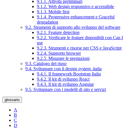
9.1.1. Attività preliminari
9.1.2. Web design responsivo e accessibile
9.1.3. Mobile first
9.1.4. Progressive enhancement e Graceful
degradation
9.2. Strumenti di supporto allo sviluppo del software
9.2.1. Feature detection
9.2.2. Verificare le feature disponibili con Can I
use
9.2.3. Strumenti e risorse per CSS e JavaScript
9.2.4. Supporto browser
9.2.5. Misurare le prestazioni
9.3. Catalogo del riuso
9.4. Sviluppare con il design system .italia
9.4.1. Il framework Bootstrap Italia
9.4.2. Il kit di sviluppo React
9.4.3. Il kit di sviluppo Angular
9.5. Sviluppare con i modelli di sito e servizi
glossario
A
B
C
D