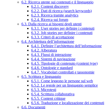
6.2. Ricerca utente sui contenuti e il linguaggio
6.2.1. Content discovery
6.2.2. Dati di ricerca (search keywords)
6.2.3. Ricerca tramite analytics
6.2.4. Ricerca sui forum
6.3. Dalla ricerca ai bisogni degli utenti
6.3.1. User stories per definire i contenuti
6.3.2. Job stories per definire i contenuti
6.3.3. Criteri di accettazione
6.4. Architettura dell’informazione
6.4.1. Definire l’architettura dell’informazione
6.4.2. Alberatura
6.4.3. Flussi di interazione
6.4.4. Sistemi di navigazione
6.4.5. Tipologie di contenuto (content type)
6.4.6. Ontologie e standard
6.4.7. Vocabolari controllati e tassonomie
6.5. Scrittura e linguaggio
6.5.1. Come leggono le persone sul web
6.5.2. Le regole per un linguaggio semplice
6.5.3. Microtesti
6.5.4. Scrittura collaborativa
6.5.5. Content critique
6.5.6. Traduzione e localizzazione dei contenuti
6.6. Documenti