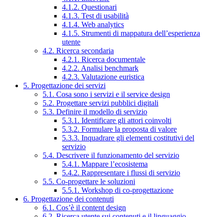
4.1.2. Questionari
4.1.3. Test di usabilità
4.1.4. Web analytics
4.1.5. Strumenti di mappatura dell’esperienza
utente
4.2. Ricerca secondaria
4.2.1. Ricerca documentale
4.2.2. Analisi benchmark
4.2.3. Valutazione euristica
5. Progettazione dei servizi
5.1. Cosa sono i servizi e il service design
5.2. Progettare servizi pubblici digitali
5.3. Definire il modello di servizio
5.3.1. Identificare gli attori coinvolti
5.3.2. Formulare la proposta di valore
5.3.3. Inquadrare gli elementi costitutivi del
servizio
5.4. Descrivere il funzionamento del servizio
5.4.1. Mappare l’ecosistema
5.4.2. Rappresentare i flussi di servizio
5.5. Co-progettare le soluzioni
5.5.1. Workshop di co-progettazione
6. Progettazione dei contenuti
6.1. Cos’è il content design
6.2. Ricerca utente sui contenuti e il linguaggio