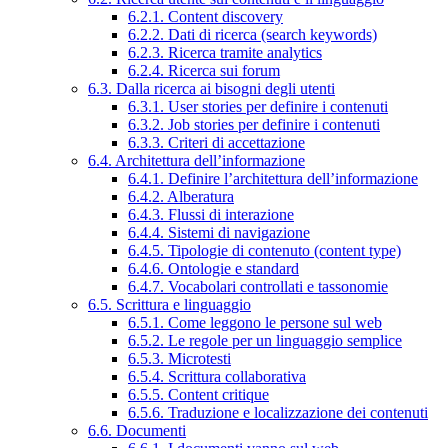
6.2.1. Content discovery
6.2.2. Dati di ricerca (search keywords)
6.2.3. Ricerca tramite analytics
6.2.4. Ricerca sui forum
6.3. Dalla ricerca ai bisogni degli utenti
6.3.1. User stories per definire i contenuti
6.3.2. Job stories per definire i contenuti
6.3.3. Criteri di accettazione
6.4. Architettura dell’informazione
6.4.1. Definire l’architettura dell’informazione
6.4.2. Alberatura
6.4.3. Flussi di interazione
6.4.4. Sistemi di navigazione
6.4.5. Tipologie di contenuto (content type)
6.4.6. Ontologie e standard
6.4.7. Vocabolari controllati e tassonomie
6.5. Scrittura e linguaggio
6.5.1. Come leggono le persone sul web
6.5.2. Le regole per un linguaggio semplice
6.5.3. Microtesti
6.5.4. Scrittura collaborativa
6.5.5. Content critique
6.5.6. Traduzione e localizzazione dei contenuti
6.6. Documenti