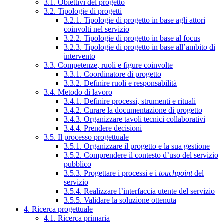
3.1. Obiettivi del progetto
3.2. Tipologie di progetti
3.2.1. Tipologie di progetto in base agli attori
coinvolti nel servizio
3.2.2. Tipologie di progetto in base al focus
3.2.3. Tipologie di progetto in base all’ambito di
intervento
3.3. Competenze, ruoli e figure coinvolte
3.3.1. Coordinatore di progetto
3.3.2. Definire ruoli e responsabilità
3.4. Metodo di lavoro
3.4.1. Definire processi, strumenti e rituali
3.4.2. Curare la documentazione di progetto
3.4.3. Organizzare tavoli tecnici collaborativi
3.4.4. Prendere decisioni
3.5. Il processo progettuale
3.5.1. Organizzare il progetto e la sua gestione
3.5.2. Comprendere il contesto d’uso del servizio
pubblico
3.5.3. Progettare i processi e i
touchpoint
del
servizio
3.5.4. Realizzare l’interfaccia utente del servizio
3.5.5. Validare la soluzione ottenuta
4. Ricerca progettuale
4.1. Ricerca primaria