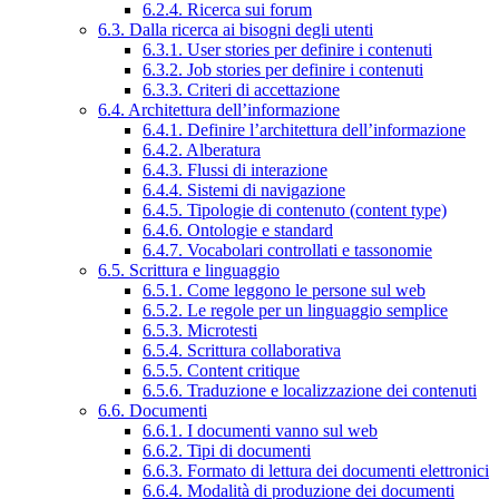
6.2.4. Ricerca sui forum
6.3. Dalla ricerca ai bisogni degli utenti
6.3.1. User stories per definire i contenuti
6.3.2. Job stories per definire i contenuti
6.3.3. Criteri di accettazione
6.4. Architettura dell’informazione
6.4.1. Definire l’architettura dell’informazione
6.4.2. Alberatura
6.4.3. Flussi di interazione
6.4.4. Sistemi di navigazione
6.4.5. Tipologie di contenuto (content type)
6.4.6. Ontologie e standard
6.4.7. Vocabolari controllati e tassonomie
6.5. Scrittura e linguaggio
6.5.1. Come leggono le persone sul web
6.5.2. Le regole per un linguaggio semplice
6.5.3. Microtesti
6.5.4. Scrittura collaborativa
6.5.5. Content critique
6.5.6. Traduzione e localizzazione dei contenuti
6.6. Documenti
6.6.1. I documenti vanno sul web
6.6.2. Tipi di documenti
6.6.3. Formato di lettura dei documenti elettronici
6.6.4. Modalità di produzione dei documenti