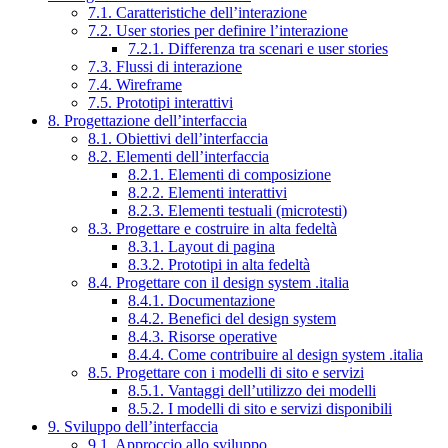
7.1. Caratteristiche dell’interazione
7.2. User stories per definire l’interazione
7.2.1. Differenza tra scenari e user stories
7.3. Flussi di interazione
7.4. Wireframe
7.5. Prototipi interattivi
8. Progettazione dell’interfaccia
8.1. Obiettivi dell’interfaccia
8.2. Elementi dell’interfaccia
8.2.1. Elementi di composizione
8.2.2. Elementi interattivi
8.2.3. Elementi testuali (microtesti)
8.3. Progettare e costruire in alta fedeltà
8.3.1. Layout di pagina
8.3.2. Prototipi in alta fedeltà
8.4. Progettare con il design system .italia
8.4.1. Documentazione
8.4.2. Benefici del design system
8.4.3. Risorse operative
8.4.4. Come contribuire al design system .italia
8.5. Progettare con i modelli di sito e servizi
8.5.1. Vantaggi dell’utilizzo dei modelli
8.5.2. I modelli di sito e servizi disponibili
9. Sviluppo dell’interfaccia
9.1. Approccio allo sviluppo