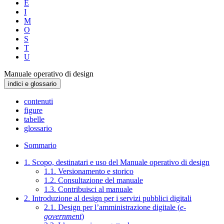
E
I
M
O
S
T
U
Manuale operativo di design
indici e glossario
contenuti
figure
tabelle
glossario
Sommario
1. Scopo, destinatari e uso del Manuale operativo di design
1.1. Versionamento e storico
1.2. Consultazione del manuale
1.3. Contribuisci al manuale
2. Introduzione al design per i servizi pubblici digitali
2.1. Design per l’amministrazione digitale (
e-
government
)