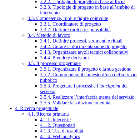
3.2.2. Tipologie di progetto in base al focus
3.2.3. Tipologie di progetto in base all’ambito di
intervento
3.3. Competenze, ruoli e figure coinvolte
3.3.1. Coordinatore di progetto
3.3.2. Definire ruoli e responsabilità
3.4. Metodo di lavoro
3.4.1. Definire processi, strumenti e rituali
3.4.2. Curare la documentazione di progetto
3.4.3. Organizzare tavoli tecnici collaborativi
3.4.4. Prendere decisioni
3.5. Il processo progettuale
3.5.1. Organizzare il progetto e la sua gestione
3.5.2. Comprendere il contesto d’uso del servizio
pubblico
3.5.3. Progettare i processi e i
touchpoint
del
servizio
3.5.4. Realizzare l’interfaccia utente del servizio
3.5.5. Validare la soluzione ottenuta
4. Ricerca progettuale
4.1. Ricerca primaria
4.1.1. Interviste
4.1.2. Questionari
4.1.3. Test di usabilità
4.1.4. Web analytics