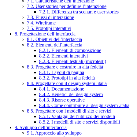
7.1. Caratteristiche dell’interazione
7.2. User stories per definire l’interazione
7.2.1. Differenza tra scenari e user stories
7.3. Flussi di interazione
7.4. Wireframe
7.5. Prototipi interattivi
8. Progettazione dell’interfaccia
8.1. Obiettivi dell’interfaccia
8.2. Elementi dell’interfaccia
8.2.1. Elementi di composizione
8.2.2. Elementi interattivi
8.2.3. Elementi testuali (microtesti)
8.3. Progettare e costruire in alta fedeltà
8.3.1. Layout di pagina
8.3.2. Prototipi in alta fedeltà
8.4. Progettare con il design system .italia
8.4.1. Documentazione
8.4.2. Benefici del design system
8.4.3. Risorse operative
8.4.4. Come contribuire al design system .italia
8.5. Progettare con i modelli di sito e servizi
8.5.1. Vantaggi dell’utilizzo dei modelli
8.5.2. I modelli di sito e servizi disponibili
9. Sviluppo dell’interfaccia
9.1. Approccio allo sviluppo