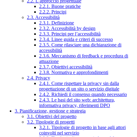
2.2. L’approccio progettuale
2.2.1. Buone pratiche
2.2.2. Principi
2.3. Accessibilità
2.3.1. Definizione
2.3.2. Accessibilità by design
2.3.3. Principi per l’accessibilità
2.3.4. Linee guida e criteri di successo
2.3.5. Come rilasciare una dichiarazione di
accessibilità
2.3.6. Meccanismo di feedback e procedura di
attuazione
2.3.7. Obiettivi accessibilità
2.3.8. Normativa e approfondimenti
2.4. Privacy
2.4.1. Come rispettare la privacy sin dalla
progettazione di un sito o servizio digitale
2.4.2. Richiedi il consenso quando necessario
2.4.3. Le basi del sito web: architettura,
informativa privacy, riferimenti DPO
3. Pianificazione, gestione e strategia
3.1. Obiettivi del progetto
3.2. Tipologie di progetti
3.2.1. Tipologie di progetto in base agli attori
coinvolti nel servizio