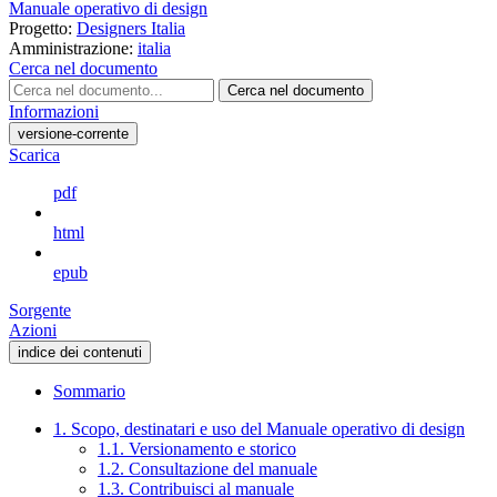
Manuale operativo di design
Progetto:
Designers Italia
Amministrazione:
italia
Cerca nel documento
Cerca nel documento
Informazioni
versione-corrente
Scarica
pdf
html
epub
Sorgente
Azioni
indice dei contenuti
Sommario
1. Scopo, destinatari e uso del Manuale operativo di design
1.1. Versionamento e storico
1.2. Consultazione del manuale
1.3. Contribuisci al manuale