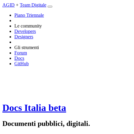
AGID
+
Team Digitale
Piano Triennale
Le community
Developers
Designers
Gli strumenti
Forum
Docs
GitHub
Docs Italia
beta
Documenti pubblici, digitali.