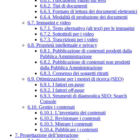
6.6.1. I documenti vanno sul web
6.6.2. Tipi di documenti
6.6.3. Formato di lettura dei documenti elettronici
6.6.4. Modalità di produzione dei documenti
6.7. Immagini e video
6.7.1. Testo alternativo (alt text) per le immagini
6.7.2. Sottotitoli per i video
6.7.3. Trascrizioni per i video
6.8. Proprietà intellettuale e privacy
6.8.1. Pubblicazione di contenuti prodotti dalla
Pubblica Amministrazione
6.8.2. Pubblicazione di contenuti non prodotti
dalla Pubblica Amministrazione
6.8.3. Consenso dei soggetti ritratti
6.9. Ottimizzazione per i motori di ricerca (SEO)
6.9.1. I fattori
on-page
6.9.2. I fattori
off-page
6.9.3. Strumenti di diagnostica SEO: Search
Console
6.10. Gestire i contenuti
6.10.1. L’inventario dei contenuti
6.10.2. Revisionare i contenuti
6.10.3. Migrare i contenuti
6.10.4. Pubblicare i contenuti
7. Progettazione dell’interazione