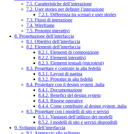
7.1. Caratteristiche dell’interazione
7.2. User stories per definire l’interazione
7.2.1. Differenza tra scenari e user stories
7.3. Flussi di interazione
7.4. Wireframe
7.5. Prototipi interattivi
8. Progettazione dell’interfaccia
8.1. Obiettivi dell’interfaccia
8.2. Elementi dell’interfaccia
8.2.1. Elementi di composizione
8.2.2. Elementi interattivi
8.2.3. Elementi testuali (microtesti)
8.3. Progettare e costruire in alta fedeltà
8.3.1. Layout di pagina
8.3.2. Prototipi in alta fedeltà
8.4. Progettare con il design system .italia
8.4.1. Documentazione
8.4.2. Benefici del design system
8.4.3. Risorse operative
8.4.4. Come contribuire al design system .italia
8.5. Progettare con i modelli di sito e servizi
8.5.1. Vantaggi dell’utilizzo dei modelli
8.5.2. I modelli di sito e servizi disponibili
9. Sviluppo dell’interfaccia
9.1. Approccio allo sviluppo