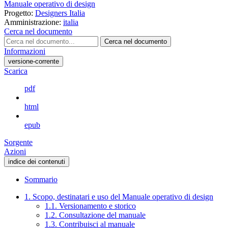
Manuale operativo di design
Progetto:
Designers Italia
Amministrazione:
italia
Cerca nel documento
Cerca nel documento
Informazioni
versione-corrente
Scarica
pdf
html
epub
Sorgente
Azioni
indice dei contenuti
Sommario
1. Scopo, destinatari e uso del Manuale operativo di design
1.1. Versionamento e storico
1.2. Consultazione del manuale
1.3. Contribuisci al manuale