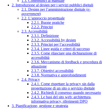
1.3. Contribuisci al manuale
2. Introduzione al design per i servizi pubblici digitali
2.1. Design per l’amministrazione digitale (
e-
government
)
2.2. L’approccio progettuale
2.2.1. Buone pratiche
2.2.2. Principi
2.3. Accessibilità
2.3.1. Definizione
2.3.2. Accessibilità by design
2.3.3. Principi per l’accessibilità
2.3.4. Linee guida e criteri di successo
2.3.5. Come rilasciare una dichiarazione di
accessibilità
2.3.6. Meccanismo di feedback e procedura di
attuazione
2.3.7. Obiettivi accessibilità
2.3.8. Normativa e approfondimenti
2.4. Privacy
2.4.1. Come rispettare la privacy sin dalla
progettazione di un sito o servizio digitale
2.4.2. Richiedi il consenso quando necessario
2.4.3. Le basi del sito web: architettura,
informativa privacy, riferimenti DPO
3. Pianificazione, gestione e strategia