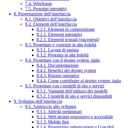
7.4. Wireframe
7.5. Prototipi interattivi
8. Progettazione dell’interfaccia
8.1. Obiettivi dell’interfaccia
8.2. Elementi dell’interfaccia
8.2.1. Elementi di composizione
8.2.2. Elementi interattivi
8.2.3. Elementi testuali (microtesti)
8.3. Progettare e costruire in alta fedeltà
8.3.1. Layout di pagina
8.3.2. Prototipi in alta fedeltà
8.4. Progettare con il design system .italia
8.4.1. Documentazione
8.4.2. Benefici del design system
8.4.3. Risorse operative
8.4.4. Come contribuire al design system .italia
8.5. Progettare con i modelli di sito e servizi
8.5.1. Vantaggi dell’utilizzo dei modelli
8.5.2. I modelli di sito e servizi disponibili
9. Sviluppo dell’interfaccia
9.1. Approccio allo sviluppo
9.1.1. Attività preliminari
9.1.2. Web design responsivo e accessibile
9.1.3. Mobile first
9.1.4. Progressive enhancement e Graceful