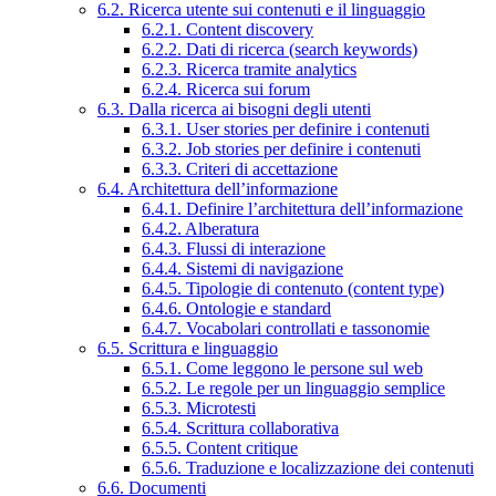
6.2. Ricerca utente sui contenuti e il linguaggio
6.2.1. Content discovery
6.2.2. Dati di ricerca (search keywords)
6.2.3. Ricerca tramite analytics
6.2.4. Ricerca sui forum
6.3. Dalla ricerca ai bisogni degli utenti
6.3.1. User stories per definire i contenuti
6.3.2. Job stories per definire i contenuti
6.3.3. Criteri di accettazione
6.4. Architettura dell’informazione
6.4.1. Definire l’architettura dell’informazione
6.4.2. Alberatura
6.4.3. Flussi di interazione
6.4.4. Sistemi di navigazione
6.4.5. Tipologie di contenuto (content type)
6.4.6. Ontologie e standard
6.4.7. Vocabolari controllati e tassonomie
6.5. Scrittura e linguaggio
6.5.1. Come leggono le persone sul web
6.5.2. Le regole per un linguaggio semplice
6.5.3. Microtesti
6.5.4. Scrittura collaborativa
6.5.5. Content critique
6.5.6. Traduzione e localizzazione dei contenuti
6.6. Documenti