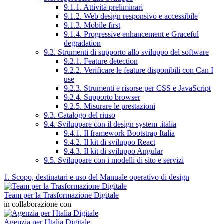
9.1.1. Attività preliminari
9.1.2. Web design responsivo e accessibile
9.1.3. Mobile first
9.1.4. Progressive enhancement e Graceful
degradation
9.2. Strumenti di supporto allo sviluppo del software
9.2.1. Feature detection
9.2.2. Verificare le feature disponibili con Can I
use
9.2.3. Strumenti e risorse per CSS e JavaScript
9.2.4. Supporto browser
9.2.5. Misurare le prestazioni
9.3. Catalogo del riuso
9.4. Sviluppare con il design system .italia
9.4.1. Il framework Bootstrap Italia
9.4.2. Il kit di sviluppo React
9.4.3. Il kit di sviluppo Angular
9.5. Sviluppare con i modelli di sito e servizi
1. Scopo, destinatari e uso del Manuale operativo di design
Team per la Trasformazione Digitale
in collaborazione con
Agenzia per l'Italia Digitale