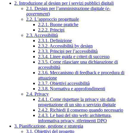
2. Introduzione al design per i servizi pubblici digitali
2.1. Design per l’amministrazione digitale (
e-
government
)
2.2. L’approccio progettuale
2.2.1. Buone pratiche
2.2.2. Principi
2.3. Accessibilità
2.3.1. Definizione
2.3.2. Accessibilità by design
2.3.3. Principi per l’accessibilità
2.3.4. Linee guida e criteri di successo
2.3.5. Come rilasciare una dichiarazione di
accessibilità
2.3.6. Meccanismo di feedback e procedura di
attuazione
2.3.7. Obiettivi accessibilità
2.3.8. Normativa e approfondimenti
2.4. Privacy
2.4.1. Come rispettare la privacy sin dalla
progettazione di un sito o servizio digitale
2.4.2. Richiedi il consenso quando necessario
2.4.3. Le basi del sito web: architettura,
informativa privacy, riferimenti DPO
3. Pianificazione, gestione e strategia
3.1. Obiettivi del progetto