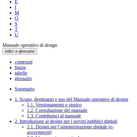
E
I
M
O
S
T
U
Manuale operativo di design
indici e glossario
contenuti
figure
tabelle
glossario
Sommario
1. Scopo, destinatari e uso del Manuale operativo di design
1.1. Versionamento e storico
1.2. Consultazione del manuale
1.3. Contribuisci al manuale
2. Introduzione al design per i servizi pubblici digitali
2.1. Design per l’amministrazione digitale (
e-
government
)