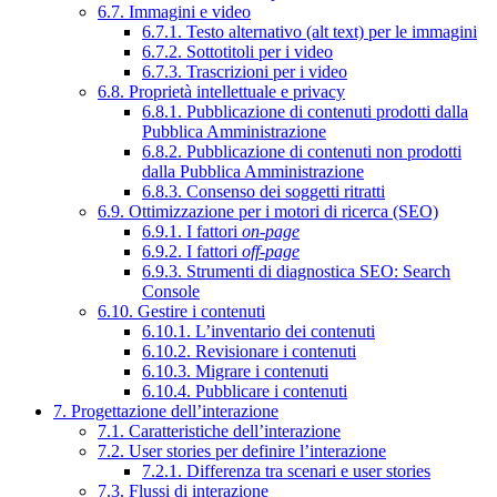
6.7. Immagini e video
6.7.1. Testo alternativo (alt text) per le immagini
6.7.2. Sottotitoli per i video
6.7.3. Trascrizioni per i video
6.8. Proprietà intellettuale e privacy
6.8.1. Pubblicazione di contenuti prodotti dalla
Pubblica Amministrazione
6.8.2. Pubblicazione di contenuti non prodotti
dalla Pubblica Amministrazione
6.8.3. Consenso dei soggetti ritratti
6.9. Ottimizzazione per i motori di ricerca (SEO)
6.9.1. I fattori
on-page
6.9.2. I fattori
off-page
6.9.3. Strumenti di diagnostica SEO: Search
Console
6.10. Gestire i contenuti
6.10.1. L’inventario dei contenuti
6.10.2. Revisionare i contenuti
6.10.3. Migrare i contenuti
6.10.4. Pubblicare i contenuti
7. Progettazione dell’interazione
7.1. Caratteristiche dell’interazione
7.2. User stories per definire l’interazione
7.2.1. Differenza tra scenari e user stories
7.3. Flussi di interazione