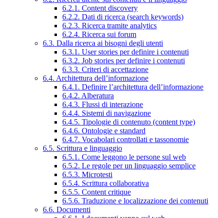
6.2.1. Content discovery
6.2.2. Dati di ricerca (search keywords)
6.2.3. Ricerca tramite analytics
6.2.4. Ricerca sui forum
6.3. Dalla ricerca ai bisogni degli utenti
6.3.1. User stories per definire i contenuti
6.3.2. Job stories per definire i contenuti
6.3.3. Criteri di accettazione
6.4. Architettura dell’informazione
6.4.1. Definire l’architettura dell’informazione
6.4.2. Alberatura
6.4.3. Flussi di interazione
6.4.4. Sistemi di navigazione
6.4.5. Tipologie di contenuto (content type)
6.4.6. Ontologie e standard
6.4.7. Vocabolari controllati e tassonomie
6.5. Scrittura e linguaggio
6.5.1. Come leggono le persone sul web
6.5.2. Le regole per un linguaggio semplice
6.5.3. Microtesti
6.5.4. Scrittura collaborativa
6.5.5. Content critique
6.5.6. Traduzione e localizzazione dei contenuti
6.6. Documenti