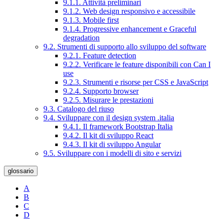
9.1.1. Attività preliminari
9.1.2. Web design responsivo e accessibile
9.1.3. Mobile first
9.1.4. Progressive enhancement e Graceful
degradation
9.2. Strumenti di supporto allo sviluppo del software
9.2.1. Feature detection
9.2.2. Verificare le feature disponibili con Can I
use
9.2.3. Strumenti e risorse per CSS e JavaScript
9.2.4. Supporto browser
9.2.5. Misurare le prestazioni
9.3. Catalogo del riuso
9.4. Sviluppare con il design system .italia
9.4.1. Il framework Bootstrap Italia
9.4.2. Il kit di sviluppo React
9.4.3. Il kit di sviluppo Angular
9.5. Sviluppare con i modelli di sito e servizi
glossario
A
B
C
D