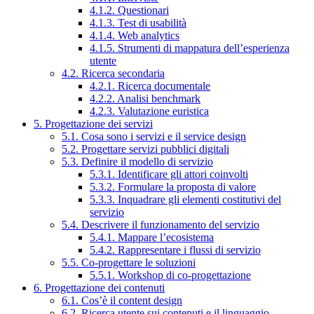
4.1.2. Questionari
4.1.3. Test di usabilità
4.1.4. Web analytics
4.1.5. Strumenti di mappatura dell’esperienza
utente
4.2. Ricerca secondaria
4.2.1. Ricerca documentale
4.2.2. Analisi benchmark
4.2.3. Valutazione euristica
5. Progettazione dei servizi
5.1. Cosa sono i servizi e il service design
5.2. Progettare servizi pubblici digitali
5.3. Definire il modello di servizio
5.3.1. Identificare gli attori coinvolti
5.3.2. Formulare la proposta di valore
5.3.3. Inquadrare gli elementi costitutivi del
servizio
5.4. Descrivere il funzionamento del servizio
5.4.1. Mappare l’ecosistema
5.4.2. Rappresentare i flussi di servizio
5.5. Co-progettare le soluzioni
5.5.1. Workshop di co-progettazione
6. Progettazione dei contenuti
6.1. Cos’è il content design
6.2. Ricerca utente sui contenuti e il linguaggio