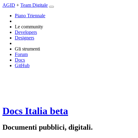
AGID
+
Team Digitale
Piano Triennale
Le community
Developers
Designers
Gli strumenti
Forum
Docs
GitHub
Docs Italia
beta
Documenti pubblici, digitali.