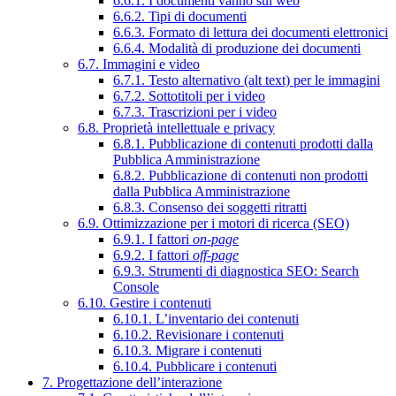
6.6.1. I documenti vanno sul web
6.6.2. Tipi di documenti
6.6.3. Formato di lettura dei documenti elettronici
6.6.4. Modalità di produzione dei documenti
6.7. Immagini e video
6.7.1. Testo alternativo (alt text) per le immagini
6.7.2. Sottotitoli per i video
6.7.3. Trascrizioni per i video
6.8. Proprietà intellettuale e privacy
6.8.1. Pubblicazione di contenuti prodotti dalla
Pubblica Amministrazione
6.8.2. Pubblicazione di contenuti non prodotti
dalla Pubblica Amministrazione
6.8.3. Consenso dei soggetti ritratti
6.9. Ottimizzazione per i motori di ricerca (SEO)
6.9.1. I fattori
on-page
6.9.2. I fattori
off-page
6.9.3. Strumenti di diagnostica SEO: Search
Console
6.10. Gestire i contenuti
6.10.1. L’inventario dei contenuti
6.10.2. Revisionare i contenuti
6.10.3. Migrare i contenuti
6.10.4. Pubblicare i contenuti
7. Progettazione dell’interazione