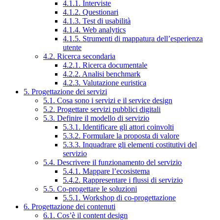
4.1.1. Interviste
4.1.2. Questionari
4.1.3. Test di usabilità
4.1.4. Web analytics
4.1.5. Strumenti di mappatura dell’esperienza
utente
4.2. Ricerca secondaria
4.2.1. Ricerca documentale
4.2.2. Analisi benchmark
4.2.3. Valutazione euristica
5. Progettazione dei servizi
5.1. Cosa sono i servizi e il service design
5.2. Progettare servizi pubblici digitali
5.3. Definire il modello di servizio
5.3.1. Identificare gli attori coinvolti
5.3.2. Formulare la proposta di valore
5.3.3. Inquadrare gli elementi costitutivi del
servizio
5.4. Descrivere il funzionamento del servizio
5.4.1. Mappare l’ecosistema
5.4.2. Rappresentare i flussi di servizio
5.5. Co-progettare le soluzioni
5.5.1. Workshop di co-progettazione
6. Progettazione dei contenuti
6.1. Cos’è il content design