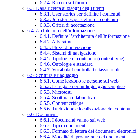
6.2.4. Ricerca sui forum
6.3. Dalla ricerca ai bisogni degli utenti
6.3.1. User stories per definire i contenuti
6.3.2. Job stories per definire i contenuti
6.3.3. Criteri di accettazione
6.4. Architettura dell’informazione
6.4.1. Definire l’architettura dell’informazione
6.4.2. Alberatura
6.4.3. Flussi di interazione
6.4.4. Sistemi di navigazione
6.4.5. Tipologie di contenuto (content type)
6.4.6. Ontologie e standard
6.4.7. Vocabolari controllati e tassonomie
6.5. Scrittura e linguaggio
6.5.1. Come leggono le persone sul web
6.5.2. Le regole per un linguaggio semplice
6.5.3. Microtesti
6.5.4. Scrittura collaborativa
6.5.5. Content critique
6.5.6. Traduzione e localizzazione dei contenuti
6.6. Documenti
6.6.1. I documenti vanno sul web
6.6.2. Tipi di documenti
6.6.3. Formato di lettura dei documenti elettronici
6.6.4. Modalità di produzione dei documenti