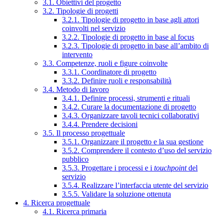
3.1. Obiettivi del progetto
3.2. Tipologie di progetti
3.2.1. Tipologie di progetto in base agli attori
coinvolti nel servizio
3.2.2. Tipologie di progetto in base al focus
3.2.3. Tipologie di progetto in base all’ambito di
intervento
3.3. Competenze, ruoli e figure coinvolte
3.3.1. Coordinatore di progetto
3.3.2. Definire ruoli e responsabilità
3.4. Metodo di lavoro
3.4.1. Definire processi, strumenti e rituali
3.4.2. Curare la documentazione di progetto
3.4.3. Organizzare tavoli tecnici collaborativi
3.4.4. Prendere decisioni
3.5. Il processo progettuale
3.5.1. Organizzare il progetto e la sua gestione
3.5.2. Comprendere il contesto d’uso del servizio
pubblico
3.5.3. Progettare i processi e i
touchpoint
del
servizio
3.5.4. Realizzare l’interfaccia utente del servizio
3.5.5. Validare la soluzione ottenuta
4. Ricerca progettuale
4.1. Ricerca primaria