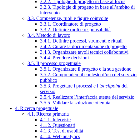
3.2.2. Tipologie di progetto in base al focus
3.2.3. Tipologie di progetto in base all’ambito di
intervento
3.3. Competenze, ruoli e figure coinvolte
3.3.1. Coordinatore di progetto
3.3.2. Definire ruoli e responsabilità
3.4. Metodo di lavoro
3.4.1. Definire processi, strumenti e rituali
3.4.2. Curare la documentazione di progetto
3.4.3. Organizzare tavoli tecnici collaborativi
3.4.4. Prendere decisioni
3.5. Il processo progettuale
3.5.1. Organizzare il progetto e la sua gestione
3.5.2. Comprendere il contesto d’uso del servizio
pubblico
3.5.3. Progettare i processi e i
touchpoint
del
servizio
3.5.4. Realizzare l’interfaccia utente del servizio
3.5.5. Validare la soluzione ottenuta
4. Ricerca progettuale
4.1. Ricerca primaria
4.1.1. Interviste
4.1.2. Questionari
4.1.3. Test di usabilità
4.1.4. Web analytics