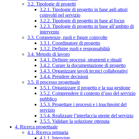
3.2. Tipologie di progetti
3.2.1. Tipologie di progetto in base agli attori
coinvolti nel servizio
3.2.2. Tipologie di progetto in base al focus
3.2.3. Tipologie di progetto in base all’ambito di
intervento
3.3. Competenze, ruoli e figure coinvolte
3.3.1. Coordinatore di progetto
3.3.2. Definire ruoli e responsabilità
3.4. Metodo di lavoro
3.4.1. Definire processi, strumenti e rituali
3.4.2. Curare la documentazione di progetto
3.4.3. Organizzare tavoli tecnici collaborativi
3.4.4. Prendere decisioni
3.5. Il processo progettuale
3.5.1. Organizzare il progetto e la sua gestione
3.5.2. Comprendere il contesto d’uso del servizio
pubblico
3.5.3. Progettare i processi e i
touchpoint
del
servizio
3.5.4. Realizzare l’interfaccia utente del servizio
3.5.5. Validare la soluzione ottenuta
4. Ricerca progettuale
4.1. Ricerca primaria
4.1.1. Interviste