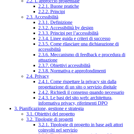
2.2. L’approccio progettuale
2.2.1. Buone pratiche
2.2.2. Principi
2.3. Accessibilità
2.3.1. Definizione
2.3.2. Accessibilità by design
2.3.3. Principi per l’accessibilità
2.3.4. Linee guida e criteri di successo
2.3.5. Come rilasciare una dichiarazione di
accessibilità
2.3.6. Meccanismo di feedback e procedura di
attuazione
2.3.7. Obiettivi accessibilità
2.3.8. Normativa e approfondimenti
2.4. Privacy
2.4.1. Come rispettare la privacy sin dalla
progettazione di un sito o servizio digitale
2.4.2. Richiedi il consenso quando necessario
2.4.3. Le basi del sito web: architettura,
informativa privacy, riferimenti DPO
3. Pianificazione, gestione e strategia
3.1. Obiettivi del progetto
3.2. Tipologie di progetti
3.2.1. Tipologie di progetto in base agli attori
coinvolti nel servizio