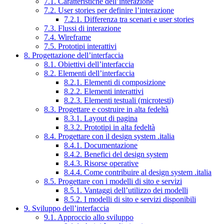
7.1. Caratteristiche dell’interazione
7.2. User stories per definire l’interazione
7.2.1. Differenza tra scenari e user stories
7.3. Flussi di interazione
7.4. Wireframe
7.5. Prototipi interattivi
8. Progettazione dell’interfaccia
8.1. Obiettivi dell’interfaccia
8.2. Elementi dell’interfaccia
8.2.1. Elementi di composizione
8.2.2. Elementi interattivi
8.2.3. Elementi testuali (microtesti)
8.3. Progettare e costruire in alta fedeltà
8.3.1. Layout di pagina
8.3.2. Prototipi in alta fedeltà
8.4. Progettare con il design system .italia
8.4.1. Documentazione
8.4.2. Benefici del design system
8.4.3. Risorse operative
8.4.4. Come contribuire al design system .italia
8.5. Progettare con i modelli di sito e servizi
8.5.1. Vantaggi dell’utilizzo dei modelli
8.5.2. I modelli di sito e servizi disponibili
9. Sviluppo dell’interfaccia
9.1. Approccio allo sviluppo