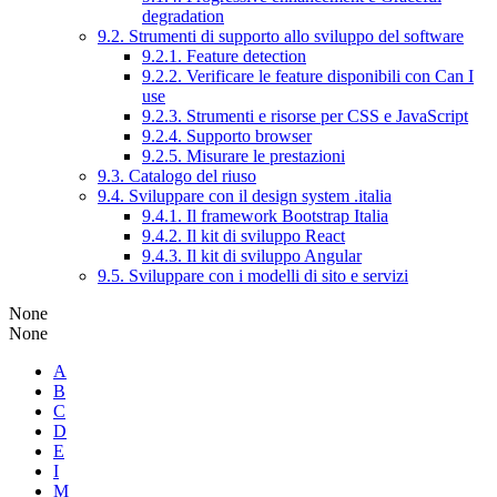
degradation
9.2. Strumenti di supporto allo sviluppo del software
9.2.1. Feature detection
9.2.2. Verificare le feature disponibili con Can I
use
9.2.3. Strumenti e risorse per CSS e JavaScript
9.2.4. Supporto browser
9.2.5. Misurare le prestazioni
9.3. Catalogo del riuso
9.4. Sviluppare con il design system .italia
9.4.1. Il framework Bootstrap Italia
9.4.2. Il kit di sviluppo React
9.4.3. Il kit di sviluppo Angular
9.5. Sviluppare con i modelli di sito e servizi
None
None
A
B
C
D
E
I
M