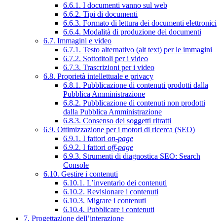
6.6.1. I documenti vanno sul web
6.6.2. Tipi di documenti
6.6.3. Formato di lettura dei documenti elettronici
6.6.4. Modalità di produzione dei documenti
6.7. Immagini e video
6.7.1. Testo alternativo (alt text) per le immagini
6.7.2. Sottotitoli per i video
6.7.3. Trascrizioni per i video
6.8. Proprietà intellettuale e privacy
6.8.1. Pubblicazione di contenuti prodotti dalla
Pubblica Amministrazione
6.8.2. Pubblicazione di contenuti non prodotti
dalla Pubblica Amministrazione
6.8.3. Consenso dei soggetti ritratti
6.9. Ottimizzazione per i motori di ricerca (SEO)
6.9.1. I fattori
on-page
6.9.2. I fattori
off-page
6.9.3. Strumenti di diagnostica SEO: Search
Console
6.10. Gestire i contenuti
6.10.1. L’inventario dei contenuti
6.10.2. Revisionare i contenuti
6.10.3. Migrare i contenuti
6.10.4. Pubblicare i contenuti
7. Progettazione dell’interazione