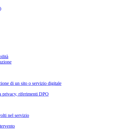
)
ilità
azione
ione di un sito o servizio digitale
va privacy, riferimenti DPO
olti nel servizio
ntervento