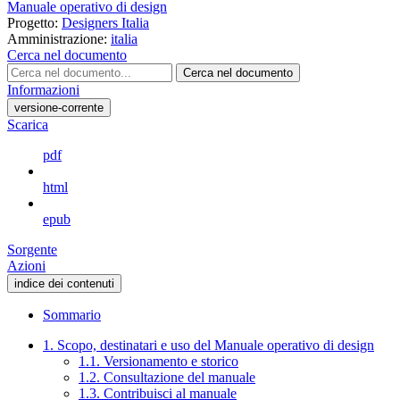
Manuale operativo di design
Progetto:
Designers Italia
Amministrazione:
italia
Cerca nel documento
Cerca nel documento
Informazioni
versione-corrente
Scarica
pdf
html
epub
Sorgente
Azioni
indice dei contenuti
Sommario
1. Scopo, destinatari e uso del Manuale operativo di design
1.1. Versionamento e storico
1.2. Consultazione del manuale
1.3. Contribuisci al manuale