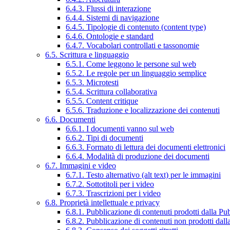
6.4.3. Flussi di interazione
6.4.4. Sistemi di navigazione
6.4.5. Tipologie di contenuto (content type)
6.4.6. Ontologie e standard
6.4.7. Vocabolari controllati e tassonomie
6.5. Scrittura e linguaggio
6.5.1. Come leggono le persone sul web
6.5.2. Le regole per un linguaggio semplice
6.5.3. Microtesti
6.5.4. Scrittura collaborativa
6.5.5. Content critique
6.5.6. Traduzione e localizzazione dei contenuti
6.6. Documenti
6.6.1. I documenti vanno sul web
6.6.2. Tipi di documenti
6.6.3. Formato di lettura dei documenti elettronici
6.6.4. Modalità di produzione dei documenti
6.7. Immagini e video
6.7.1. Testo alternativo (alt text) per le immagini
6.7.2. Sottotitoli per i video
6.7.3. Trascrizioni per i video
6.8. Proprietà intellettuale e privacy
6.8.1. Pubblicazione di contenuti prodotti dalla P
6.8.2. Pubblicazione di contenuti non prodotti dal