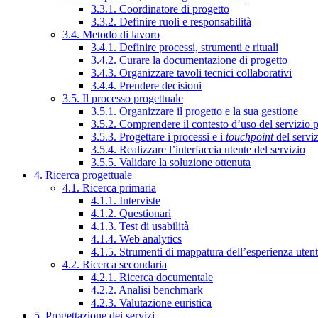
3.3.1. Coordinatore di progetto
3.3.2. Definire ruoli e responsabilità
3.4. Metodo di lavoro
3.4.1. Definire processi, strumenti e rituali
3.4.2. Curare la documentazione di progetto
3.4.3. Organizzare tavoli tecnici collaborativi
3.4.4. Prendere decisioni
3.5. Il processo progettuale
3.5.1. Organizzare il progetto e la sua gestione
3.5.2. Comprendere il contesto d’uso del servizio 
3.5.3. Progettare i processi e i
touchpoint
del servi
3.5.4. Realizzare l’interfaccia utente del servizio
3.5.5. Validare la soluzione ottenuta
4. Ricerca progettuale
4.1. Ricerca primaria
4.1.1. Interviste
4.1.2. Questionari
4.1.3. Test di usabilità
4.1.4. Web analytics
4.1.5. Strumenti di mappatura dell’esperienza uten
4.2. Ricerca secondaria
4.2.1. Ricerca documentale
4.2.2. Analisi benchmark
4.2.3. Valutazione euristica
5. Progettazione dei servizi