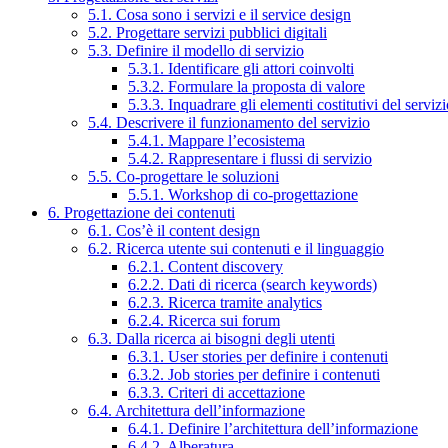
5.1. Cosa sono i servizi e il service design
5.2. Progettare servizi pubblici digitali
5.3. Definire il modello di servizio
5.3.1. Identificare gli attori coinvolti
5.3.2. Formulare la proposta di valore
5.3.3. Inquadrare gli elementi costitutivi del serviz
5.4. Descrivere il funzionamento del servizio
5.4.1. Mappare l’ecosistema
5.4.2. Rappresentare i flussi di servizio
5.5. Co-progettare le soluzioni
5.5.1. Workshop di co-progettazione
6. Progettazione dei contenuti
6.1. Cos’è il content design
6.2. Ricerca utente sui contenuti e il linguaggio
6.2.1. Content discovery
6.2.2. Dati di ricerca (search keywords)
6.2.3. Ricerca tramite analytics
6.2.4. Ricerca sui forum
6.3. Dalla ricerca ai bisogni degli utenti
6.3.1. User stories per definire i contenuti
6.3.2. Job stories per definire i contenuti
6.3.3. Criteri di accettazione
6.4. Architettura dell’informazione
6.4.1. Definire l’architettura dell’informazione
6.4.2. Alberatura