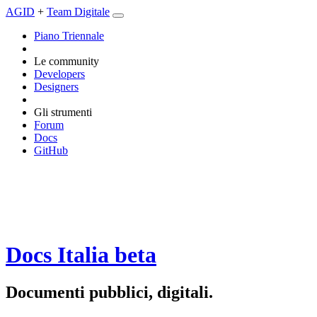
AGID
+
Team Digitale
Piano Triennale
Le community
Developers
Designers
Gli strumenti
Forum
Docs
GitHub
Docs Italia
beta
Documenti pubblici, digitali.