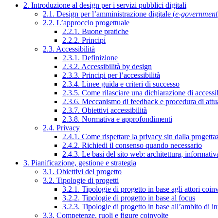
2. Introduzione al design per i servizi pubblici digitali
2.1. Design per l’amministrazione digitale (
e-government
2.2. L’approccio progettuale
2.2.1. Buone pratiche
2.2.2. Principi
2.3. Accessibilità
2.3.1. Definizione
2.3.2. Accessibilità by design
2.3.3. Principi per l’accessibilità
2.3.4. Linee guida e criteri di successo
2.3.5. Come rilasciare una dichiarazione di accessib
2.3.6. Meccanismo di feedback e procedura di attu
2.3.7. Obiettivi accessibilità
2.3.8. Normativa e approfondimenti
2.4. Privacy
2.4.1. Come rispettare la privacy sin dalla progettaz
2.4.2. Richiedi il consenso quando necessario
2.4.3. Le basi del sito web: architettura, informati
3. Pianificazione, gestione e strategia
3.1. Obiettivi del progetto
3.2. Tipologie di progetti
3.2.1. Tipologie di progetto in base agli attori coinv
3.2.2. Tipologie di progetto in base al focus
3.2.3. Tipologie di progetto in base all’ambito di i
3.3. Competenze, ruoli e figure coinvolte