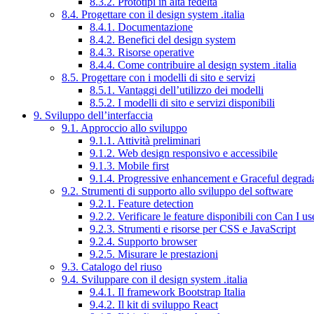
8.3.2. Prototipi in alta fedeltà
8.4. Progettare con il design system .italia
8.4.1. Documentazione
8.4.2. Benefici del design system
8.4.3. Risorse operative
8.4.4. Come contribuire al design system .italia
8.5. Progettare con i modelli di sito e servizi
8.5.1. Vantaggi dell’utilizzo dei modelli
8.5.2. I modelli di sito e servizi disponibili
9. Sviluppo dell’interfaccia
9.1. Approccio allo sviluppo
9.1.1. Attività preliminari
9.1.2. Web design responsivo e accessibile
9.1.3. Mobile first
9.1.4. Progressive enhancement e Graceful degrad
9.2. Strumenti di supporto allo sviluppo del software
9.2.1. Feature detection
9.2.2. Verificare le feature disponibili con Can I us
9.2.3. Strumenti e risorse per CSS e JavaScript
9.2.4. Supporto browser
9.2.5. Misurare le prestazioni
9.3. Catalogo del riuso
9.4. Sviluppare con il design system .italia
9.4.1. Il framework Bootstrap Italia
9.4.2. Il kit di sviluppo React