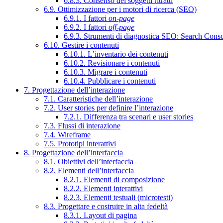
6.8.3. Consenso dei soggetti ritratti
6.9. Ottimizzazione per i motori di ricerca (SEO)
6.9.1. I fattori
on-page
6.9.2. I fattori
off-page
6.9.3. Strumenti di diagnostica SEO: Search Cons
6.10. Gestire i contenuti
6.10.1. L’inventario dei contenuti
6.10.2. Revisionare i contenuti
6.10.3. Migrare i contenuti
6.10.4. Pubblicare i contenuti
7. Progettazione dell’interazione
7.1. Caratteristiche dell’interazione
7.2. User stories per definire l’interazione
7.2.1. Differenza tra scenari e user stories
7.3. Flussi di interazione
7.4. Wireframe
7.5. Prototipi interattivi
8. Progettazione dell’interfaccia
8.1. Obiettivi dell’interfaccia
8.2. Elementi dell’interfaccia
8.2.1. Elementi di composizione
8.2.2. Elementi interattivi
8.2.3. Elementi testuali (microtesti)
8.3. Progettare e costruire in alta fedeltà
8.3.1. Layout di pagina