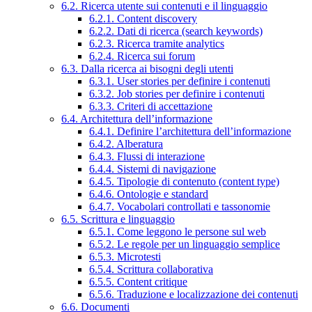
6.2. Ricerca utente sui contenuti e il linguaggio
6.2.1. Content discovery
6.2.2. Dati di ricerca (search keywords)
6.2.3. Ricerca tramite analytics
6.2.4. Ricerca sui forum
6.3. Dalla ricerca ai bisogni degli utenti
6.3.1. User stories per definire i contenuti
6.3.2. Job stories per definire i contenuti
6.3.3. Criteri di accettazione
6.4. Architettura dell’informazione
6.4.1. Definire l’architettura dell’informazione
6.4.2. Alberatura
6.4.3. Flussi di interazione
6.4.4. Sistemi di navigazione
6.4.5. Tipologie di contenuto (content type)
6.4.6. Ontologie e standard
6.4.7. Vocabolari controllati e tassonomie
6.5. Scrittura e linguaggio
6.5.1. Come leggono le persone sul web
6.5.2. Le regole per un linguaggio semplice
6.5.3. Microtesti
6.5.4. Scrittura collaborativa
6.5.5. Content critique
6.5.6. Traduzione e localizzazione dei contenuti
6.6. Documenti