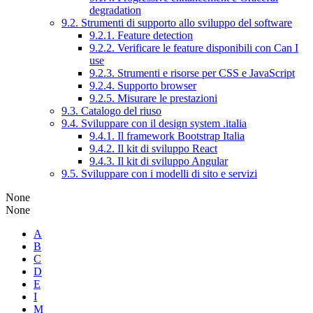
degradation
9.2. Strumenti di supporto allo sviluppo del software
9.2.1. Feature detection
9.2.2. Verificare le feature disponibili con Can I
use
9.2.3. Strumenti e risorse per CSS e JavaScript
9.2.4. Supporto browser
9.2.5. Misurare le prestazioni
9.3. Catalogo del riuso
9.4. Sviluppare con il design system .italia
9.4.1. Il framework Bootstrap Italia
9.4.2. Il kit di sviluppo React
9.4.3. Il kit di sviluppo Angular
9.5. Sviluppare con i modelli di sito e servizi
None
None
A
B
C
D
E
I
M