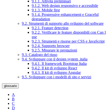
9.1.1. Attività preliminari
9.1.2. Web design responsivo e accessibile
9.1.3. Mobile first
9.1.4. Progressive enhancement e Graceful
degradation
9.2. Strumenti di supporto allo sviluppo del software
9.2.1. Feature detection
9.2.2. Verificare le feature disponibili con Can I
use
9.2.3. Strumenti e risorse per CSS e JavaScript
9.2.4. Supporto browser
9.2.5. Misurare le prestazioni
9.3. Catalogo del riuso
9.4. Sviluppare con il design system .italia
9.4.1. Il framework Bootstrap Italia
9.4.2. Il kit di sviluppo React
9.4.3. Il kit di sviluppo Angular
9.5. Sviluppare con i modelli di sito e servizi
glossario
A
B
C
D