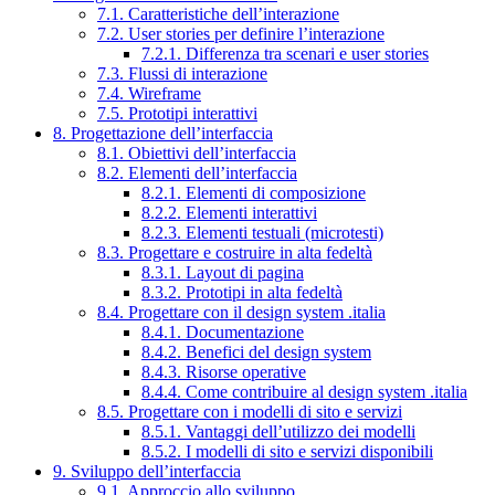
7.1. Caratteristiche dell’interazione
7.2. User stories per definire l’interazione
7.2.1. Differenza tra scenari e user stories
7.3. Flussi di interazione
7.4. Wireframe
7.5. Prototipi interattivi
8. Progettazione dell’interfaccia
8.1. Obiettivi dell’interfaccia
8.2. Elementi dell’interfaccia
8.2.1. Elementi di composizione
8.2.2. Elementi interattivi
8.2.3. Elementi testuali (microtesti)
8.3. Progettare e costruire in alta fedeltà
8.3.1. Layout di pagina
8.3.2. Prototipi in alta fedeltà
8.4. Progettare con il design system .italia
8.4.1. Documentazione
8.4.2. Benefici del design system
8.4.3. Risorse operative
8.4.4. Come contribuire al design system .italia
8.5. Progettare con i modelli di sito e servizi
8.5.1. Vantaggi dell’utilizzo dei modelli
8.5.2. I modelli di sito e servizi disponibili
9. Sviluppo dell’interfaccia
9.1. Approccio allo sviluppo