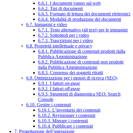
6.6.1. I documenti vanno sul web
6.6.2. Tipi di documenti
6.6.3. Formato di lettura dei documenti elettronici
6.6.4. Modalità di produzione dei documenti
6.7. Immagini e video
6.7.1. Testo alternativo (alt text) per le immagini
6.7.2. Sottotitoli per i video
6.7.3. Trascrizioni per i video
6.8. Proprietà intellettuale e privacy
6.8.1. Pubblicazione di contenuti prodotti dalla
Pubblica Amministrazione
6.8.2. Pubblicazione di contenuti non prodotti
dalla Pubblica Amministrazione
6.8.3. Consenso dei soggetti ritratti
6.9. Ottimizzazione per i motori di ricerca (SEO)
6.9.1. I fattori
on-page
6.9.2. I fattori
off-page
6.9.3. Strumenti di diagnostica SEO: Search
Console
6.10. Gestire i contenuti
6.10.1. L’inventario dei contenuti
6.10.2. Revisionare i contenuti
6.10.3. Migrare i contenuti
6.10.4. Pubblicare i contenuti
7. Progettazione dell’interazione