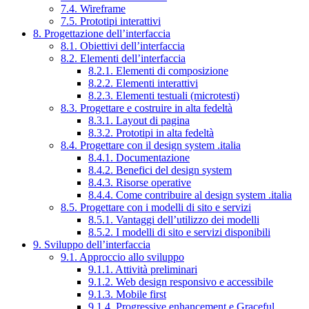
7.4. Wireframe
7.5. Prototipi interattivi
8. Progettazione dell’interfaccia
8.1. Obiettivi dell’interfaccia
8.2. Elementi dell’interfaccia
8.2.1. Elementi di composizione
8.2.2. Elementi interattivi
8.2.3. Elementi testuali (microtesti)
8.3. Progettare e costruire in alta fedeltà
8.3.1. Layout di pagina
8.3.2. Prototipi in alta fedeltà
8.4. Progettare con il design system .italia
8.4.1. Documentazione
8.4.2. Benefici del design system
8.4.3. Risorse operative
8.4.4. Come contribuire al design system .italia
8.5. Progettare con i modelli di sito e servizi
8.5.1. Vantaggi dell’utilizzo dei modelli
8.5.2. I modelli di sito e servizi disponibili
9. Sviluppo dell’interfaccia
9.1. Approccio allo sviluppo
9.1.1. Attività preliminari
9.1.2. Web design responsivo e accessibile
9.1.3. Mobile first
9.1.4. Progressive enhancement e Graceful