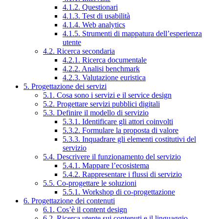
4.1.2. Questionari
4.1.3. Test di usabilità
4.1.4. Web analytics
4.1.5. Strumenti di mappatura dell’esperienza
utente
4.2. Ricerca secondaria
4.2.1. Ricerca documentale
4.2.2. Analisi benchmark
4.2.3. Valutazione euristica
5. Progettazione dei servizi
5.1. Cosa sono i servizi e il service design
5.2. Progettare servizi pubblici digitali
5.3. Definire il modello di servizio
5.3.1. Identificare gli attori coinvolti
5.3.2. Formulare la proposta di valore
5.3.3. Inquadrare gli elementi costitutivi del
servizio
5.4. Descrivere il funzionamento del servizio
5.4.1. Mappare l’ecosistema
5.4.2. Rappresentare i flussi di servizio
5.5. Co-progettare le soluzioni
5.5.1. Workshop di co-progettazione
6. Progettazione dei contenuti
6.1. Cos’è il content design
6.2. Ricerca utente sui contenuti e il linguaggio