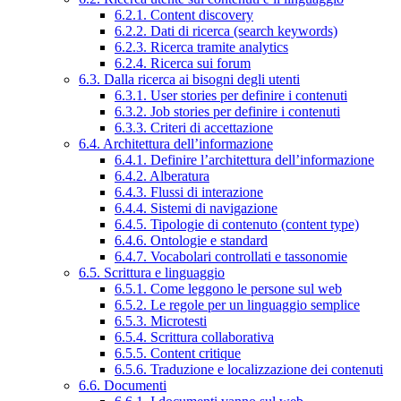
6.2.1. Content discovery
6.2.2. Dati di ricerca (search keywords)
6.2.3. Ricerca tramite analytics
6.2.4. Ricerca sui forum
6.3. Dalla ricerca ai bisogni degli utenti
6.3.1. User stories per definire i contenuti
6.3.2. Job stories per definire i contenuti
6.3.3. Criteri di accettazione
6.4. Architettura dell’informazione
6.4.1. Definire l’architettura dell’informazione
6.4.2. Alberatura
6.4.3. Flussi di interazione
6.4.4. Sistemi di navigazione
6.4.5. Tipologie di contenuto (content type)
6.4.6. Ontologie e standard
6.4.7. Vocabolari controllati e tassonomie
6.5. Scrittura e linguaggio
6.5.1. Come leggono le persone sul web
6.5.2. Le regole per un linguaggio semplice
6.5.3. Microtesti
6.5.4. Scrittura collaborativa
6.5.5. Content critique
6.5.6. Traduzione e localizzazione dei contenuti
6.6. Documenti