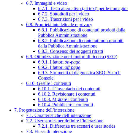
6.7. Immagini e video
6.7.1. Testo alternativo (alt text) per le immagini
6.7.2. Sottotitoli per i video
6.7.3. Trascrizioni per i video
6.8. Proprietà intellettuale e privacy
6.8.1. Pubblicazione di contenuti prodotti dalla
Pubblica Amministrazione
6.8.2. Pubblicazione di contenuti non prodotti
dalla Pubblica Amministrazione
6.8.3. Consenso dei soggetti ritratti
6.9. Ottimizzazione per i motori di ricerca (SEO)
6.9.1. I fattori
on-page
6.9.2. I fattori
off-page
6.9.3. Strumenti di diagnostica SEO: Search
Console
6.10. Gestire i contenuti
6.10.1. L’inventario dei contenuti
6.10.2. Revisionare i contenuti
6.10.3. Migrare i contenuti
6.10.4. Pubblicare i contenuti
7. Progettazione dell’interazione
7.1. Caratteristiche dell’interazione
7.2. User stories per definire l’interazione
7.2.1. Differenza tra scenari e user stories
7.3. Flussi di interazione