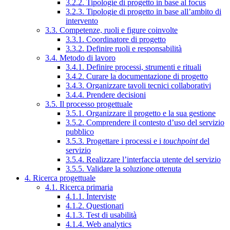
3.2.2. Tipologie di progetto in base al focus
3.2.3. Tipologie di progetto in base all’ambito di
intervento
3.3. Competenze, ruoli e figure coinvolte
3.3.1. Coordinatore di progetto
3.3.2. Definire ruoli e responsabilità
3.4. Metodo di lavoro
3.4.1. Definire processi, strumenti e rituali
3.4.2. Curare la documentazione di progetto
3.4.3. Organizzare tavoli tecnici collaborativi
3.4.4. Prendere decisioni
3.5. Il processo progettuale
3.5.1. Organizzare il progetto e la sua gestione
3.5.2. Comprendere il contesto d’uso del servizio
pubblico
3.5.3. Progettare i processi e i
touchpoint
del
servizio
3.5.4. Realizzare l’interfaccia utente del servizio
3.5.5. Validare la soluzione ottenuta
4. Ricerca progettuale
4.1. Ricerca primaria
4.1.1. Interviste
4.1.2. Questionari
4.1.3. Test di usabilità
4.1.4. Web analytics