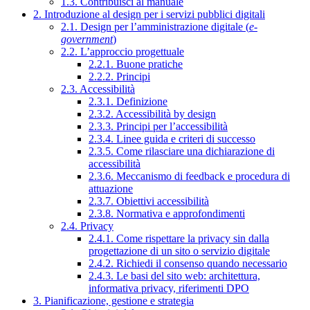
1.3. Contribuisci al manuale
2. Introduzione al design per i servizi pubblici digitali
2.1. Design per l’amministrazione digitale (
e-
government
)
2.2. L’approccio progettuale
2.2.1. Buone pratiche
2.2.2. Principi
2.3. Accessibilità
2.3.1. Definizione
2.3.2. Accessibilità by design
2.3.3. Principi per l’accessibilità
2.3.4. Linee guida e criteri di successo
2.3.5. Come rilasciare una dichiarazione di
accessibilità
2.3.6. Meccanismo di feedback e procedura di
attuazione
2.3.7. Obiettivi accessibilità
2.3.8. Normativa e approfondimenti
2.4. Privacy
2.4.1. Come rispettare la privacy sin dalla
progettazione di un sito o servizio digitale
2.4.2. Richiedi il consenso quando necessario
2.4.3. Le basi del sito web: architettura,
informativa privacy, riferimenti DPO
3. Pianificazione, gestione e strategia