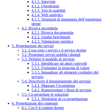
4.1.1. Interviste
4.1.2. Questionari
4.1.3. Test di usabilità
4.1.4. Web analytics
4.1.5. Strumenti di mappatura dell’esperienza
utente
4.2. Ricerca secondaria
4.2.1. Ricerca documentale
4.2.2. Analisi benchmark
4.2.3. Valutazione euristica
5. Progettazione dei servizi
5.1. Cosa sono i servizi e il service design
5.2. Progettare servizi pubblici digitali
5.3. Definire il modello di servizio
5.3.1. Identificare gli attori coinvolti
5.3.2. Formulare la proposta di valore
5.3.3. Inquadrare gli elementi costitutivi del
servizio
5.4. Descrivere il funzionamento del servizio
5.4.1. Mappare l’ecosistema
5.4.2. Rappresentare i flussi di servizio
5.5. Co-progettare le soluzioni
5.5.1. Workshop di co-progettazione
6. Progettazione dei contenuti
6.1. Cos’è il content design