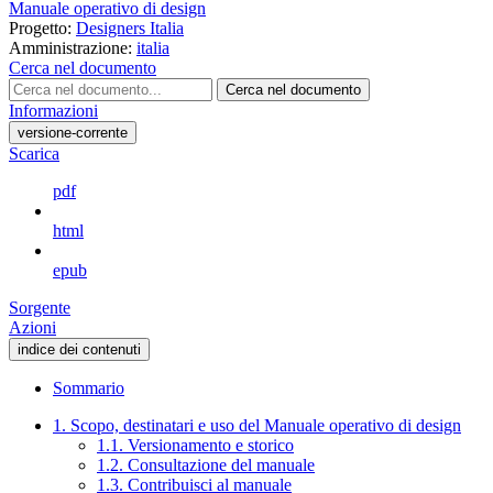
Manuale operativo di design
Progetto:
Designers Italia
Amministrazione:
italia
Cerca nel documento
Cerca nel documento
Informazioni
versione-corrente
Scarica
pdf
html
epub
Sorgente
Azioni
indice dei contenuti
Sommario
1. Scopo, destinatari e uso del Manuale operativo di design
1.1. Versionamento e storico
1.2. Consultazione del manuale
1.3. Contribuisci al manuale