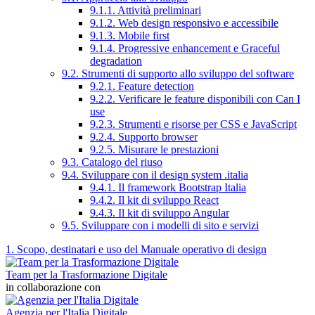
9.1.1. Attività preliminari
9.1.2. Web design responsivo e accessibile
9.1.3. Mobile first
9.1.4. Progressive enhancement e Graceful
degradation
9.2. Strumenti di supporto allo sviluppo del software
9.2.1. Feature detection
9.2.2. Verificare le feature disponibili con Can I
use
9.2.3. Strumenti e risorse per CSS e JavaScript
9.2.4. Supporto browser
9.2.5. Misurare le prestazioni
9.3. Catalogo del riuso
9.4. Sviluppare con il design system .italia
9.4.1. Il framework Bootstrap Italia
9.4.2. Il kit di sviluppo React
9.4.3. Il kit di sviluppo Angular
9.5. Sviluppare con i modelli di sito e servizi
1. Scopo, destinatari e uso del Manuale operativo di design
Team per la Trasformazione Digitale
in collaborazione con
Agenzia per l'Italia Digitale