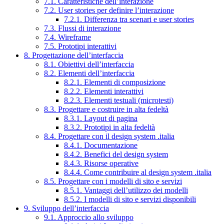
7.1. Caratteristiche dell’interazione
7.2. User stories per definire l’interazione
7.2.1. Differenza tra scenari e user stories
7.3. Flussi di interazione
7.4. Wireframe
7.5. Prototipi interattivi
8. Progettazione dell’interfaccia
8.1. Obiettivi dell’interfaccia
8.2. Elementi dell’interfaccia
8.2.1. Elementi di composizione
8.2.2. Elementi interattivi
8.2.3. Elementi testuali (microtesti)
8.3. Progettare e costruire in alta fedeltà
8.3.1. Layout di pagina
8.3.2. Prototipi in alta fedeltà
8.4. Progettare con il design system .italia
8.4.1. Documentazione
8.4.2. Benefici del design system
8.4.3. Risorse operative
8.4.4. Come contribuire al design system .italia
8.5. Progettare con i modelli di sito e servizi
8.5.1. Vantaggi dell’utilizzo dei modelli
8.5.2. I modelli di sito e servizi disponibili
9. Sviluppo dell’interfaccia
9.1. Approccio allo sviluppo