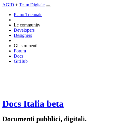
AGID
+
Team Digitale
Piano Triennale
Le community
Developers
Designers
Gli strumenti
Forum
Docs
GitHub
Docs Italia
beta
Documenti pubblici, digitali.