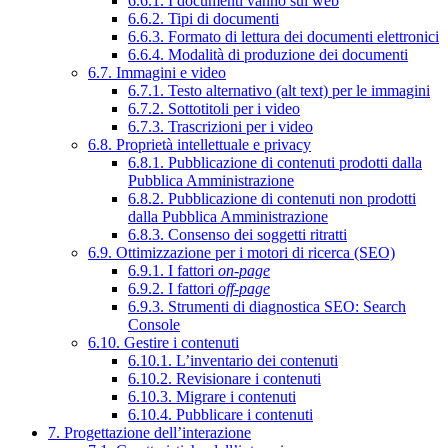
6.6.1. I documenti vanno sul web
6.6.2. Tipi di documenti
6.6.3. Formato di lettura dei documenti elettronici
6.6.4. Modalità di produzione dei documenti
6.7. Immagini e video
6.7.1. Testo alternativo (alt text) per le immagini
6.7.2. Sottotitoli per i video
6.7.3. Trascrizioni per i video
6.8. Proprietà intellettuale e privacy
6.8.1. Pubblicazione di contenuti prodotti dalla
Pubblica Amministrazione
6.8.2. Pubblicazione di contenuti non prodotti
dalla Pubblica Amministrazione
6.8.3. Consenso dei soggetti ritratti
6.9. Ottimizzazione per i motori di ricerca (SEO)
6.9.1. I fattori
on-page
6.9.2. I fattori
off-page
6.9.3. Strumenti di diagnostica SEO: Search
Console
6.10. Gestire i contenuti
6.10.1. L’inventario dei contenuti
6.10.2. Revisionare i contenuti
6.10.3. Migrare i contenuti
6.10.4. Pubblicare i contenuti
7. Progettazione dell’interazione