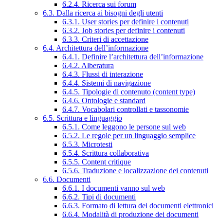
6.2.4. Ricerca sui forum
6.3. Dalla ricerca ai bisogni degli utenti
6.3.1. User stories per definire i contenuti
6.3.2. Job stories per definire i contenuti
6.3.3. Criteri di accettazione
6.4. Architettura dell’informazione
6.4.1. Definire l’architettura dell’informazione
6.4.2. Alberatura
6.4.3. Flussi di interazione
6.4.4. Sistemi di navigazione
6.4.5. Tipologie di contenuto (content type)
6.4.6. Ontologie e standard
6.4.7. Vocabolari controllati e tassonomie
6.5. Scrittura e linguaggio
6.5.1. Come leggono le persone sul web
6.5.2. Le regole per un linguaggio semplice
6.5.3. Microtesti
6.5.4. Scrittura collaborativa
6.5.5. Content critique
6.5.6. Traduzione e localizzazione dei contenuti
6.6. Documenti
6.6.1. I documenti vanno sul web
6.6.2. Tipi di documenti
6.6.3. Formato di lettura dei documenti elettronici
6.6.4. Modalità di produzione dei documenti