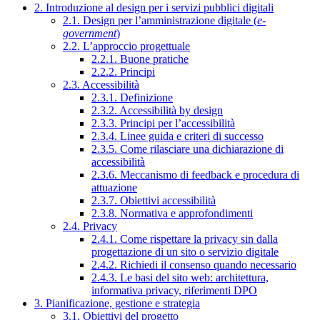
2. Introduzione al design per i servizi pubblici digitali
2.1. Design per l’amministrazione digitale (
e-
government
)
2.2. L’approccio progettuale
2.2.1. Buone pratiche
2.2.2. Principi
2.3. Accessibilità
2.3.1. Definizione
2.3.2. Accessibilità by design
2.3.3. Principi per l’accessibilità
2.3.4. Linee guida e criteri di successo
2.3.5. Come rilasciare una dichiarazione di
accessibilità
2.3.6. Meccanismo di feedback e procedura di
attuazione
2.3.7. Obiettivi accessibilità
2.3.8. Normativa e approfondimenti
2.4. Privacy
2.4.1. Come rispettare la privacy sin dalla
progettazione di un sito o servizio digitale
2.4.2. Richiedi il consenso quando necessario
2.4.3. Le basi del sito web: architettura,
informativa privacy, riferimenti DPO
3. Pianificazione, gestione e strategia
3.1. Obiettivi del progetto