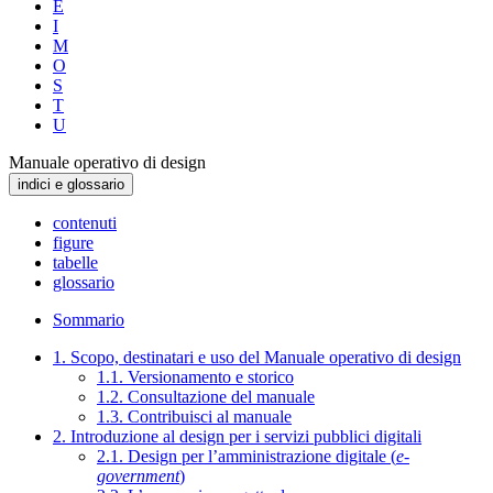
E
I
M
O
S
T
U
Manuale operativo di design
indici e glossario
contenuti
figure
tabelle
glossario
Sommario
1. Scopo, destinatari e uso del Manuale operativo di design
1.1. Versionamento e storico
1.2. Consultazione del manuale
1.3. Contribuisci al manuale
2. Introduzione al design per i servizi pubblici digitali
2.1. Design per l’amministrazione digitale (
e-
government
)