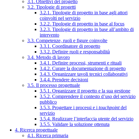
3.1. Obiettivi del progetto
3.2. Tipologie di progetti
3.2.1. Tipologie di progetto in base agli attori
coinvolti nel servizio
3.2.2. Tipologie di progetto in base al focus
3.2.3. Tipologie di progetto in base all’ambito di
intervento
3.3. Competenze, ruoli e figure coinvolte
3.3.1. Coordinatore di progetto
3.3.2. Definire ruoli e responsabilità
3.4. Metodo di lavoro
3.4.1. Definire processi, strumenti e rituali
3.4.2. Curare la documentazione di progetto
3.4.3. Organizzare tavoli tecnici collaborativi
3.4.4. Prendere decisioni
3.5. Il processo progettuale
3.5.1. Organizzare il progetto e la sua gestione
3.5.2. Comprendere il contesto d’uso del servizio
pubblico
3.5.3. Progettare i processi e i
touchpoint
del
servizio
3.5.4. Realizzare l’interfaccia utente del servizio
3.5.5. Validare la soluzione ottenuta
4. Ricerca progettuale
4.1. Ricerca primaria