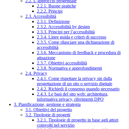
2.2. L’approccio progettuale
2.2.1. Buone pratiche
2.2.2. Principi
2.3. Accessibilità
2.3.1. Definizione
2.3.2. Accessibilità by design
2.3.3. Principi per l’accessibilità
2.3.4. Linee guida e criteri di successo
2.3.5. Come rilasciare una dichiarazione di
accessibilità
2.3.6. Meccanismo di feedback e procedura di
attuazione
2.3.7. Obiettivi accessibilità
2.3.8. Normativa e approfondimenti
2.4. Privacy
2.4.1. Come rispettare la privacy sin dalla
progettazione di un sito o servizio digitale
2.4.2. Richiedi il consenso quando necessario
2.4.3. Le basi del sito web: architettura,
informativa privacy, riferimenti DPO
3. Pianificazione, gestione e strategia
3.1. Obiettivi del progetto
3.2. Tipologie di progetti
3.2.1. Tipologie di progetto in base agli attori
coinvolti nel servizio