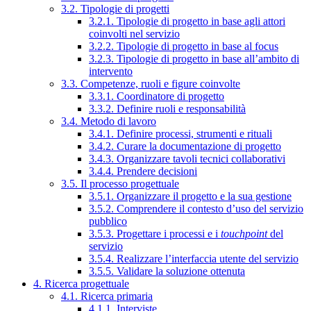
3.2. Tipologie di progetti
3.2.1. Tipologie di progetto in base agli attori
coinvolti nel servizio
3.2.2. Tipologie di progetto in base al focus
3.2.3. Tipologie di progetto in base all’ambito di
intervento
3.3. Competenze, ruoli e figure coinvolte
3.3.1. Coordinatore di progetto
3.3.2. Definire ruoli e responsabilità
3.4. Metodo di lavoro
3.4.1. Definire processi, strumenti e rituali
3.4.2. Curare la documentazione di progetto
3.4.3. Organizzare tavoli tecnici collaborativi
3.4.4. Prendere decisioni
3.5. Il processo progettuale
3.5.1. Organizzare il progetto e la sua gestione
3.5.2. Comprendere il contesto d’uso del servizio
pubblico
3.5.3. Progettare i processi e i
touchpoint
del
servizio
3.5.4. Realizzare l’interfaccia utente del servizio
3.5.5. Validare la soluzione ottenuta
4. Ricerca progettuale
4.1. Ricerca primaria
4.1.1. Interviste