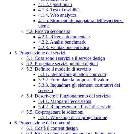
4.1.2. Questionari
4.1.3. Test di usabilità
4.1.4. Web analytics
4.1.5. Strumenti di mappatura dell’esperienza
utente
4.2. Ricerca secondaria
4.2.1. Ricerca documentale
4.2.2. Analisi benchmark
4.2.3. Valutazione euristica
5. Progettazione dei servizi
5.1. Cosa sono i servizi e il service design
5.2. Progettare servizi pubblici digitali
5.3. Definire il modello di servizio
5.3.1. Identificare gli attori coinvolti
5.3.2. Formulare la proposta di valore
5.3.3. Inquadrare gli elementi costitutivi del
servizio
5.4. Descrivere il funzionamento del servizio
5.4.1. Mappare l’ecosistema
5.4.2. Rappresentare i flussi di servizio
5.5. Co-progettare le soluzioni
5.5.1. Workshop di co-progettazione
6. Progettazione dei contenuti
6.1. Cos’è il content design
6.2. Ricerca utente sui contenuti e il linguaggio