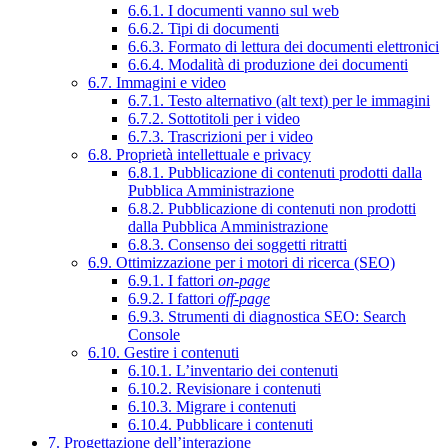
6.6.1. I documenti vanno sul web
6.6.2. Tipi di documenti
6.6.3. Formato di lettura dei documenti elettronici
6.6.4. Modalità di produzione dei documenti
6.7. Immagini e video
6.7.1. Testo alternativo (alt text) per le immagini
6.7.2. Sottotitoli per i video
6.7.3. Trascrizioni per i video
6.8. Proprietà intellettuale e privacy
6.8.1. Pubblicazione di contenuti prodotti dalla
Pubblica Amministrazione
6.8.2. Pubblicazione di contenuti non prodotti
dalla Pubblica Amministrazione
6.8.3. Consenso dei soggetti ritratti
6.9. Ottimizzazione per i motori di ricerca (SEO)
6.9.1. I fattori
on-page
6.9.2. I fattori
off-page
6.9.3. Strumenti di diagnostica SEO: Search
Console
6.10. Gestire i contenuti
6.10.1. L’inventario dei contenuti
6.10.2. Revisionare i contenuti
6.10.3. Migrare i contenuti
6.10.4. Pubblicare i contenuti
7. Progettazione dell’interazione