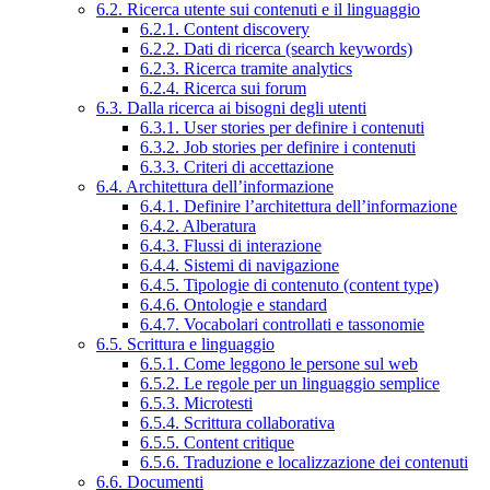
6.2. Ricerca utente sui contenuti e il linguaggio
6.2.1. Content discovery
6.2.2. Dati di ricerca (search keywords)
6.2.3. Ricerca tramite analytics
6.2.4. Ricerca sui forum
6.3. Dalla ricerca ai bisogni degli utenti
6.3.1. User stories per definire i contenuti
6.3.2. Job stories per definire i contenuti
6.3.3. Criteri di accettazione
6.4. Architettura dell’informazione
6.4.1. Definire l’architettura dell’informazione
6.4.2. Alberatura
6.4.3. Flussi di interazione
6.4.4. Sistemi di navigazione
6.4.5. Tipologie di contenuto (content type)
6.4.6. Ontologie e standard
6.4.7. Vocabolari controllati e tassonomie
6.5. Scrittura e linguaggio
6.5.1. Come leggono le persone sul web
6.5.2. Le regole per un linguaggio semplice
6.5.3. Microtesti
6.5.4. Scrittura collaborativa
6.5.5. Content critique
6.5.6. Traduzione e localizzazione dei contenuti
6.6. Documenti