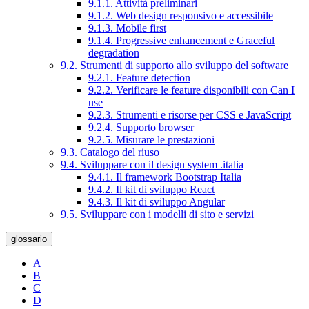
9.1.1. Attività preliminari
9.1.2. Web design responsivo e accessibile
9.1.3. Mobile first
9.1.4. Progressive enhancement e Graceful
degradation
9.2. Strumenti di supporto allo sviluppo del software
9.2.1. Feature detection
9.2.2. Verificare le feature disponibili con Can I
use
9.2.3. Strumenti e risorse per CSS e JavaScript
9.2.4. Supporto browser
9.2.5. Misurare le prestazioni
9.3. Catalogo del riuso
9.4. Sviluppare con il design system .italia
9.4.1. Il framework Bootstrap Italia
9.4.2. Il kit di sviluppo React
9.4.3. Il kit di sviluppo Angular
9.5. Sviluppare con i modelli di sito e servizi
glossario
A
B
C
D