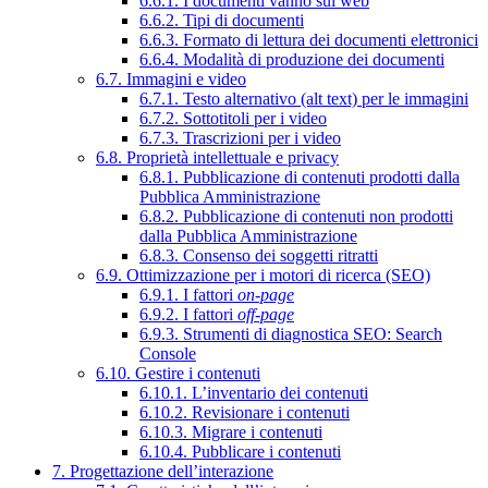
6.6.1. I documenti vanno sul web
6.6.2. Tipi di documenti
6.6.3. Formato di lettura dei documenti elettronici
6.6.4. Modalità di produzione dei documenti
6.7. Immagini e video
6.7.1. Testo alternativo (alt text) per le immagini
6.7.2. Sottotitoli per i video
6.7.3. Trascrizioni per i video
6.8. Proprietà intellettuale e privacy
6.8.1. Pubblicazione di contenuti prodotti dalla
Pubblica Amministrazione
6.8.2. Pubblicazione di contenuti non prodotti
dalla Pubblica Amministrazione
6.8.3. Consenso dei soggetti ritratti
6.9. Ottimizzazione per i motori di ricerca (SEO)
6.9.1. I fattori
on-page
6.9.2. I fattori
off-page
6.9.3. Strumenti di diagnostica SEO: Search
Console
6.10. Gestire i contenuti
6.10.1. L’inventario dei contenuti
6.10.2. Revisionare i contenuti
6.10.3. Migrare i contenuti
6.10.4. Pubblicare i contenuti
7. Progettazione dell’interazione