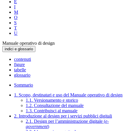
E
I
M
O
S
T
U
Manuale operativo di design
indici e glossario
contenuti
figure
tabelle
glossario
Sommario
1. Scopo, destinatari e uso del Manuale operativo di design
1.1. Versionamento e storico
1.2. Consultazione del manuale
1.3. Contribuisci al manuale
2. Introduzione al design per i servizi pubblici digitali
2.1. Design per l’amministrazione digitale (
e-
government
)