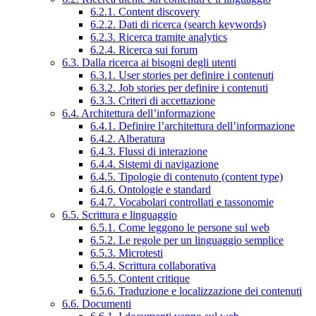
6.2.1. Content discovery
6.2.2. Dati di ricerca (search keywords)
6.2.3. Ricerca tramite analytics
6.2.4. Ricerca sui forum
6.3. Dalla ricerca ai bisogni degli utenti
6.3.1. User stories per definire i contenuti
6.3.2. Job stories per definire i contenuti
6.3.3. Criteri di accettazione
6.4. Architettura dell’informazione
6.4.1. Definire l’architettura dell’informazione
6.4.2. Alberatura
6.4.3. Flussi di interazione
6.4.4. Sistemi di navigazione
6.4.5. Tipologie di contenuto (content type)
6.4.6. Ontologie e standard
6.4.7. Vocabolari controllati e tassonomie
6.5. Scrittura e linguaggio
6.5.1. Come leggono le persone sul web
6.5.2. Le regole per un linguaggio semplice
6.5.3. Microtesti
6.5.4. Scrittura collaborativa
6.5.5. Content critique
6.5.6. Traduzione e localizzazione dei contenuti
6.6. Documenti