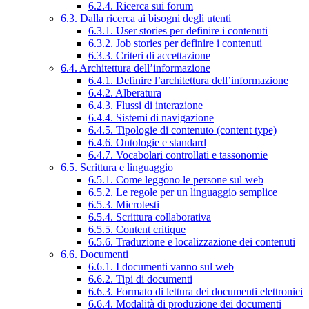
6.2.4. Ricerca sui forum
6.3. Dalla ricerca ai bisogni degli utenti
6.3.1. User stories per definire i contenuti
6.3.2. Job stories per definire i contenuti
6.3.3. Criteri di accettazione
6.4. Architettura dell’informazione
6.4.1. Definire l’architettura dell’informazione
6.4.2. Alberatura
6.4.3. Flussi di interazione
6.4.4. Sistemi di navigazione
6.4.5. Tipologie di contenuto (content type)
6.4.6. Ontologie e standard
6.4.7. Vocabolari controllati e tassonomie
6.5. Scrittura e linguaggio
6.5.1. Come leggono le persone sul web
6.5.2. Le regole per un linguaggio semplice
6.5.3. Microtesti
6.5.4. Scrittura collaborativa
6.5.5. Content critique
6.5.6. Traduzione e localizzazione dei contenuti
6.6. Documenti
6.6.1. I documenti vanno sul web
6.6.2. Tipi di documenti
6.6.3. Formato di lettura dei documenti elettronici
6.6.4. Modalità di produzione dei documenti