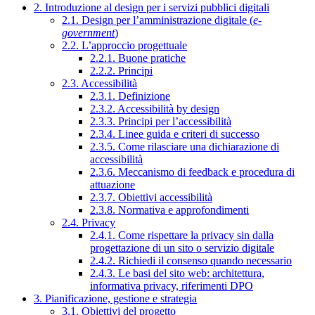
2. Introduzione al design per i servizi pubblici digitali
2.1. Design per l’amministrazione digitale (
e-
government
)
2.2. L’approccio progettuale
2.2.1. Buone pratiche
2.2.2. Principi
2.3. Accessibilità
2.3.1. Definizione
2.3.2. Accessibilità by design
2.3.3. Principi per l’accessibilità
2.3.4. Linee guida e criteri di successo
2.3.5. Come rilasciare una dichiarazione di
accessibilità
2.3.6. Meccanismo di feedback e procedura di
attuazione
2.3.7. Obiettivi accessibilità
2.3.8. Normativa e approfondimenti
2.4. Privacy
2.4.1. Come rispettare la privacy sin dalla
progettazione di un sito o servizio digitale
2.4.2. Richiedi il consenso quando necessario
2.4.3. Le basi del sito web: architettura,
informativa privacy, riferimenti DPO
3. Pianificazione, gestione e strategia
3.1. Obiettivi del progetto