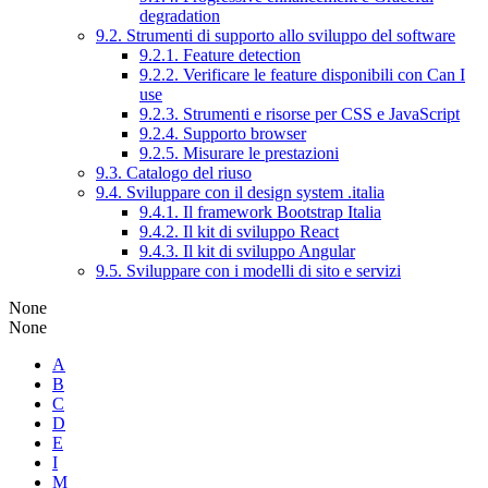
degradation
9.2. Strumenti di supporto allo sviluppo del software
9.2.1. Feature detection
9.2.2. Verificare le feature disponibili con Can I
use
9.2.3. Strumenti e risorse per CSS e JavaScript
9.2.4. Supporto browser
9.2.5. Misurare le prestazioni
9.3. Catalogo del riuso
9.4. Sviluppare con il design system .italia
9.4.1. Il framework Bootstrap Italia
9.4.2. Il kit di sviluppo React
9.4.3. Il kit di sviluppo Angular
9.5. Sviluppare con i modelli di sito e servizi
None
None
A
B
C
D
E
I
M