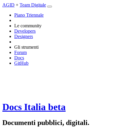
AGID
+
Team Digitale
Piano Triennale
Le community
Developers
Designers
Gli strumenti
Forum
Docs
GitHub
Docs Italia
beta
Documenti pubblici, digitali.