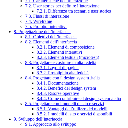
7.1. Caratteristiche dell’interazione
7.2. User stories per definire l’interazione
7.2.1. Differenza tra scenari e user stories
7.3. Flussi di interazione
7.4. Wireframe
7.5. Prototipi interattivi
8. Progettazione dell’interfaccia
8.1. Obiettivi dell’interfaccia
8.2. Elementi dell’interfaccia
8.2.1. Elementi di composizione
8.2.2. Elementi interattivi
8.2.3. Elementi testuali (microtesti)
8.3. Progettare e costruire in alta fedeltà
8.3.1. Layout di pagina
8.3.2. Prototipi in alta fedeltà
8.4. Progettare con il design system .italia
8.4.1. Documentazione
8.4.2. Benefici del design system
8.4.3. Risorse operative
8.4.4. Come contribuire al design system .italia
8.5. Progettare con i modelli di sito e servizi
8.5.1. Vantaggi dell’utilizzo dei modelli
8.5.2. I modelli di sito e servizi disponibili
9. Sviluppo dell’interfaccia
9.1. Approccio allo sviluppo