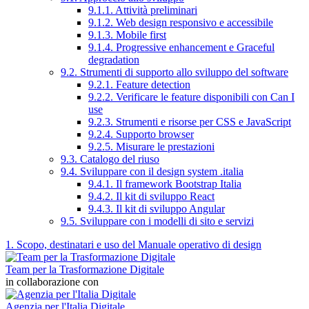
9.1.1. Attività preliminari
9.1.2. Web design responsivo e accessibile
9.1.3. Mobile first
9.1.4. Progressive enhancement e Graceful
degradation
9.2. Strumenti di supporto allo sviluppo del software
9.2.1. Feature detection
9.2.2. Verificare le feature disponibili con Can I
use
9.2.3. Strumenti e risorse per CSS e JavaScript
9.2.4. Supporto browser
9.2.5. Misurare le prestazioni
9.3. Catalogo del riuso
9.4. Sviluppare con il design system .italia
9.4.1. Il framework Bootstrap Italia
9.4.2. Il kit di sviluppo React
9.4.3. Il kit di sviluppo Angular
9.5. Sviluppare con i modelli di sito e servizi
1. Scopo, destinatari e uso del Manuale operativo di design
Team per la Trasformazione Digitale
in collaborazione con
Agenzia per l'Italia Digitale