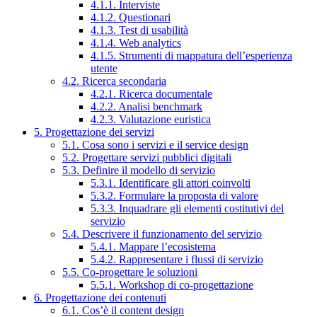
4.1.1. Interviste
4.1.2. Questionari
4.1.3. Test di usabilità
4.1.4. Web analytics
4.1.5. Strumenti di mappatura dell’esperienza
utente
4.2. Ricerca secondaria
4.2.1. Ricerca documentale
4.2.2. Analisi benchmark
4.2.3. Valutazione euristica
5. Progettazione dei servizi
5.1. Cosa sono i servizi e il service design
5.2. Progettare servizi pubblici digitali
5.3. Definire il modello di servizio
5.3.1. Identificare gli attori coinvolti
5.3.2. Formulare la proposta di valore
5.3.3. Inquadrare gli elementi costitutivi del
servizio
5.4. Descrivere il funzionamento del servizio
5.4.1. Mappare l’ecosistema
5.4.2. Rappresentare i flussi di servizio
5.5. Co-progettare le soluzioni
5.5.1. Workshop di co-progettazione
6. Progettazione dei contenuti
6.1. Cos’è il content design