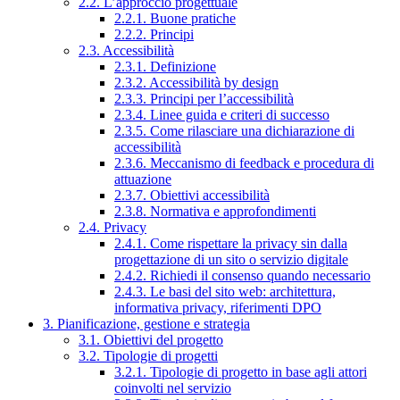
2.2. L’approccio progettuale
2.2.1. Buone pratiche
2.2.2. Principi
2.3. Accessibilità
2.3.1. Definizione
2.3.2. Accessibilità by design
2.3.3. Principi per l’accessibilità
2.3.4. Linee guida e criteri di successo
2.3.5. Come rilasciare una dichiarazione di
accessibilità
2.3.6. Meccanismo di feedback e procedura di
attuazione
2.3.7. Obiettivi accessibilità
2.3.8. Normativa e approfondimenti
2.4. Privacy
2.4.1. Come rispettare la privacy sin dalla
progettazione di un sito o servizio digitale
2.4.2. Richiedi il consenso quando necessario
2.4.3. Le basi del sito web: architettura,
informativa privacy, riferimenti DPO
3. Pianificazione, gestione e strategia
3.1. Obiettivi del progetto
3.2. Tipologie di progetti
3.2.1. Tipologie di progetto in base agli attori
coinvolti nel servizio