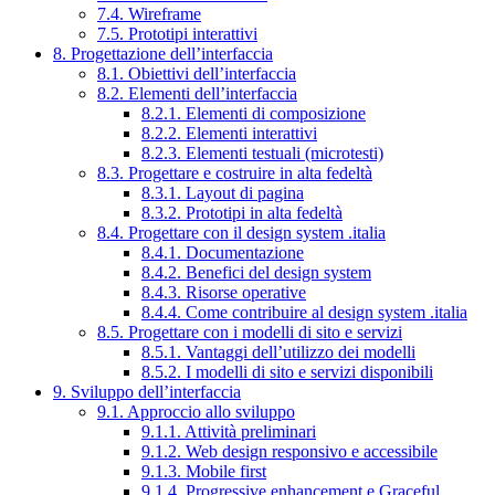
7.4. Wireframe
7.5. Prototipi interattivi
8. Progettazione dell’interfaccia
8.1. Obiettivi dell’interfaccia
8.2. Elementi dell’interfaccia
8.2.1. Elementi di composizione
8.2.2. Elementi interattivi
8.2.3. Elementi testuali (microtesti)
8.3. Progettare e costruire in alta fedeltà
8.3.1. Layout di pagina
8.3.2. Prototipi in alta fedeltà
8.4. Progettare con il design system .italia
8.4.1. Documentazione
8.4.2. Benefici del design system
8.4.3. Risorse operative
8.4.4. Come contribuire al design system .italia
8.5. Progettare con i modelli di sito e servizi
8.5.1. Vantaggi dell’utilizzo dei modelli
8.5.2. I modelli di sito e servizi disponibili
9. Sviluppo dell’interfaccia
9.1. Approccio allo sviluppo
9.1.1. Attività preliminari
9.1.2. Web design responsivo e accessibile
9.1.3. Mobile first
9.1.4. Progressive enhancement e Graceful