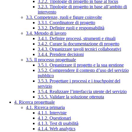
3.2.2. Tipologie di progetto in base al focus
3.2.3. Tipologie di progetto in base all’ambito di
intervento
3.3. Competenze, ruoli e figure coinvolte
3.3.1. Coordinatore di progetto
3.3.2. Definire ruoli e responsabilità
3.4. Metodo di lavoro
3.4.1. Definire processi, strumenti e rituali
3.4.2. Curare la documentazione di progetto
3.4.3. Organizzare tavoli tecnici collaborativi
3.4.4. Prendere decisioni
3.5. Il processo progettuale
3.5.1. Organizzare il progetto e la sua gestione
3.5.2. Comprendere il contesto d’uso del servizio
pubblico
3.5.3. Progettare i processi e i
touchpoint
del
servizio
3.5.4. Realizzare l’interfaccia utente del servizio
3.5.5. Validare la soluzione ottenuta
4. Ricerca progettuale
4.1. Ricerca primaria
4.1.1. Interviste
4.1.2. Questionari
4.1.3. Test di usabilità
4.1.4. Web analytics