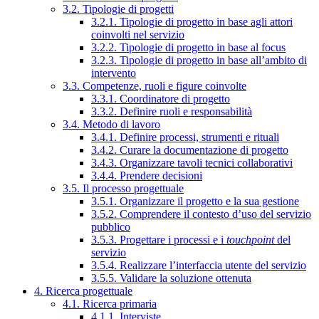
3.2. Tipologie di progetti
3.2.1. Tipologie di progetto in base agli attori
coinvolti nel servizio
3.2.2. Tipologie di progetto in base al focus
3.2.3. Tipologie di progetto in base all’ambito di
intervento
3.3. Competenze, ruoli e figure coinvolte
3.3.1. Coordinatore di progetto
3.3.2. Definire ruoli e responsabilità
3.4. Metodo di lavoro
3.4.1. Definire processi, strumenti e rituali
3.4.2. Curare la documentazione di progetto
3.4.3. Organizzare tavoli tecnici collaborativi
3.4.4. Prendere decisioni
3.5. Il processo progettuale
3.5.1. Organizzare il progetto e la sua gestione
3.5.2. Comprendere il contesto d’uso del servizio
pubblico
3.5.3. Progettare i processi e i
touchpoint
del
servizio
3.5.4. Realizzare l’interfaccia utente del servizio
3.5.5. Validare la soluzione ottenuta
4. Ricerca progettuale
4.1. Ricerca primaria
4.1.1. Interviste