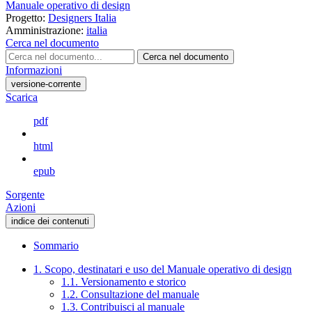
Manuale operativo di design
Progetto:
Designers Italia
Amministrazione:
italia
Cerca nel documento
Cerca nel documento
Informazioni
versione-corrente
Scarica
pdf
html
epub
Sorgente
Azioni
indice dei contenuti
Sommario
1. Scopo, destinatari e uso del Manuale operativo di design
1.1. Versionamento e storico
1.2. Consultazione del manuale
1.3. Contribuisci al manuale