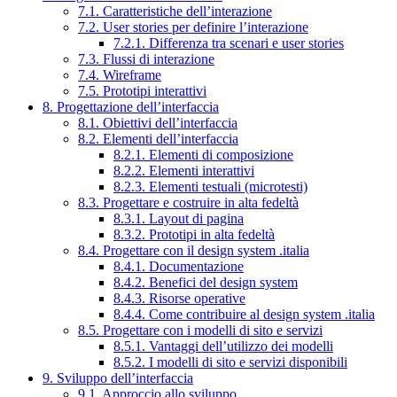
7.1. Caratteristiche dell’interazione
7.2. User stories per definire l’interazione
7.2.1. Differenza tra scenari e user stories
7.3. Flussi di interazione
7.4. Wireframe
7.5. Prototipi interattivi
8. Progettazione dell’interfaccia
8.1. Obiettivi dell’interfaccia
8.2. Elementi dell’interfaccia
8.2.1. Elementi di composizione
8.2.2. Elementi interattivi
8.2.3. Elementi testuali (microtesti)
8.3. Progettare e costruire in alta fedeltà
8.3.1. Layout di pagina
8.3.2. Prototipi in alta fedeltà
8.4. Progettare con il design system .italia
8.4.1. Documentazione
8.4.2. Benefici del design system
8.4.3. Risorse operative
8.4.4. Come contribuire al design system .italia
8.5. Progettare con i modelli di sito e servizi
8.5.1. Vantaggi dell’utilizzo dei modelli
8.5.2. I modelli di sito e servizi disponibili
9. Sviluppo dell’interfaccia
9.1. Approccio allo sviluppo