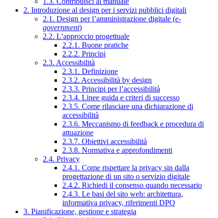
1.3. Contribuisci al manuale
2. Introduzione al design per i servizi pubblici digitali
2.1. Design per l’amministrazione digitale (
e-
government
)
2.2. L’approccio progettuale
2.2.1. Buone pratiche
2.2.2. Principi
2.3. Accessibilità
2.3.1. Definizione
2.3.2. Accessibilità by design
2.3.3. Principi per l’accessibilità
2.3.4. Linee guida e criteri di successo
2.3.5. Come rilasciare una dichiarazione di
accessibilità
2.3.6. Meccanismo di feedback e procedura di
attuazione
2.3.7. Obiettivi accessibilità
2.3.8. Normativa e approfondimenti
2.4. Privacy
2.4.1. Come rispettare la privacy sin dalla
progettazione di un sito o servizio digitale
2.4.2. Richiedi il consenso quando necessario
2.4.3. Le basi del sito web: architettura,
informativa privacy, riferimenti DPO
3. Pianificazione, gestione e strategia