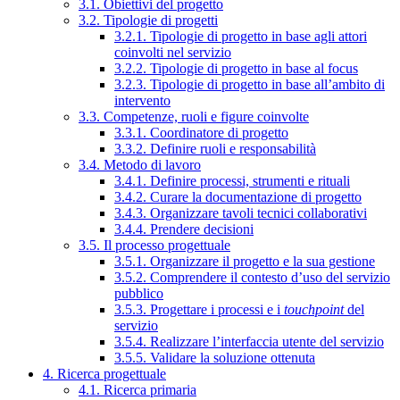
3.1. Obiettivi del progetto
3.2. Tipologie di progetti
3.2.1. Tipologie di progetto in base agli attori
coinvolti nel servizio
3.2.2. Tipologie di progetto in base al focus
3.2.3. Tipologie di progetto in base all’ambito di
intervento
3.3. Competenze, ruoli e figure coinvolte
3.3.1. Coordinatore di progetto
3.3.2. Definire ruoli e responsabilità
3.4. Metodo di lavoro
3.4.1. Definire processi, strumenti e rituali
3.4.2. Curare la documentazione di progetto
3.4.3. Organizzare tavoli tecnici collaborativi
3.4.4. Prendere decisioni
3.5. Il processo progettuale
3.5.1. Organizzare il progetto e la sua gestione
3.5.2. Comprendere il contesto d’uso del servizio
pubblico
3.5.3. Progettare i processi e i
touchpoint
del
servizio
3.5.4. Realizzare l’interfaccia utente del servizio
3.5.5. Validare la soluzione ottenuta
4. Ricerca progettuale
4.1. Ricerca primaria