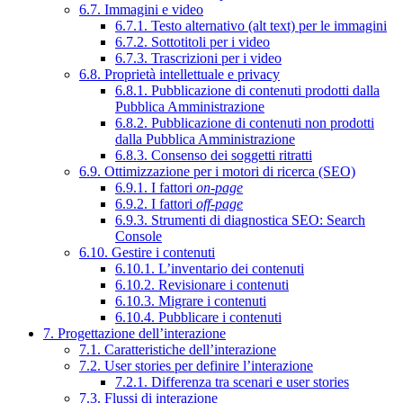
6.7. Immagini e video
6.7.1. Testo alternativo (alt text) per le immagini
6.7.2. Sottotitoli per i video
6.7.3. Trascrizioni per i video
6.8. Proprietà intellettuale e privacy
6.8.1. Pubblicazione di contenuti prodotti dalla
Pubblica Amministrazione
6.8.2. Pubblicazione di contenuti non prodotti
dalla Pubblica Amministrazione
6.8.3. Consenso dei soggetti ritratti
6.9. Ottimizzazione per i motori di ricerca (SEO)
6.9.1. I fattori
on-page
6.9.2. I fattori
off-page
6.9.3. Strumenti di diagnostica SEO: Search
Console
6.10. Gestire i contenuti
6.10.1. L’inventario dei contenuti
6.10.2. Revisionare i contenuti
6.10.3. Migrare i contenuti
6.10.4. Pubblicare i contenuti
7. Progettazione dell’interazione
7.1. Caratteristiche dell’interazione
7.2. User stories per definire l’interazione
7.2.1. Differenza tra scenari e user stories
7.3. Flussi di interazione