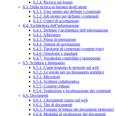
6.2.4. Ricerca sui forum
6.3. Dalla ricerca ai bisogni degli utenti
6.3.1. User stories per definire i contenuti
6.3.2. Job stories per definire i contenuti
6.3.3. Criteri di accettazione
6.4. Architettura dell’informazione
6.4.1. Definire l’architettura dell’informazione
6.4.2. Alberatura
6.4.3. Flussi di interazione
6.4.4. Sistemi di navigazione
6.4.5. Tipologie di contenuto (content type)
6.4.6. Ontologie e standard
6.4.7. Vocabolari controllati e tassonomie
6.5. Scrittura e linguaggio
6.5.1. Come leggono le persone sul web
6.5.2. Le regole per un linguaggio semplice
6.5.3. Microtesti
6.5.4. Scrittura collaborativa
6.5.5. Content critique
6.5.6. Traduzione e localizzazione dei contenuti
6.6. Documenti
6.6.1. I documenti vanno sul web
6.6.2. Tipi di documenti
6.6.3. Formato di lettura dei documenti elettronici
6.6.4. Modalità di produzione dei documenti