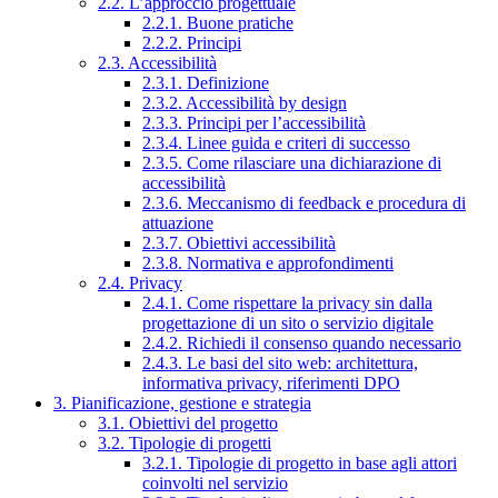
2.2. L’approccio progettuale
2.2.1. Buone pratiche
2.2.2. Principi
2.3. Accessibilità
2.3.1. Definizione
2.3.2. Accessibilità by design
2.3.3. Principi per l’accessibilità
2.3.4. Linee guida e criteri di successo
2.3.5. Come rilasciare una dichiarazione di
accessibilità
2.3.6. Meccanismo di feedback e procedura di
attuazione
2.3.7. Obiettivi accessibilità
2.3.8. Normativa e approfondimenti
2.4. Privacy
2.4.1. Come rispettare la privacy sin dalla
progettazione di un sito o servizio digitale
2.4.2. Richiedi il consenso quando necessario
2.4.3. Le basi del sito web: architettura,
informativa privacy, riferimenti DPO
3. Pianificazione, gestione e strategia
3.1. Obiettivi del progetto
3.2. Tipologie di progetti
3.2.1. Tipologie di progetto in base agli attori
coinvolti nel servizio