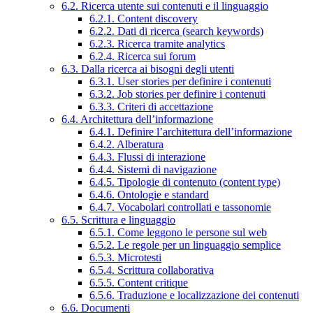
6.2. Ricerca utente sui contenuti e il linguaggio
6.2.1. Content discovery
6.2.2. Dati di ricerca (search keywords)
6.2.3. Ricerca tramite analytics
6.2.4. Ricerca sui forum
6.3. Dalla ricerca ai bisogni degli utenti
6.3.1. User stories per definire i contenuti
6.3.2. Job stories per definire i contenuti
6.3.3. Criteri di accettazione
6.4. Architettura dell’informazione
6.4.1. Definire l’architettura dell’informazione
6.4.2. Alberatura
6.4.3. Flussi di interazione
6.4.4. Sistemi di navigazione
6.4.5. Tipologie di contenuto (content type)
6.4.6. Ontologie e standard
6.4.7. Vocabolari controllati e tassonomie
6.5. Scrittura e linguaggio
6.5.1. Come leggono le persone sul web
6.5.2. Le regole per un linguaggio semplice
6.5.3. Microtesti
6.5.4. Scrittura collaborativa
6.5.5. Content critique
6.5.6. Traduzione e localizzazione dei contenuti
6.6. Documenti