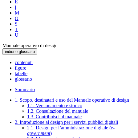
E
I
M
O
S
T
U
Manuale operativo di design
indici e glossario
contenuti
figure
tabelle
glossario
Sommario
1. Scopo, destinatari e uso del Manuale operativo di design
1.1. Versionamento e storico
1.2. Consultazione del manuale
1.3. Contribuisci al manuale
2. Introduzione al design per i servizi pubblici digitali
2.1. Design per l’amministrazione digitale (
e-
government
)