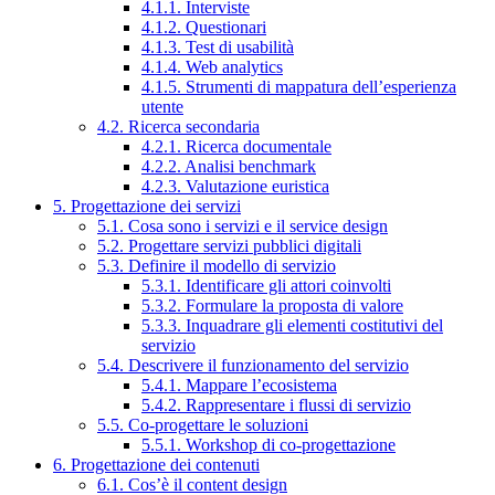
4.1.1. Interviste
4.1.2. Questionari
4.1.3. Test di usabilità
4.1.4. Web analytics
4.1.5. Strumenti di mappatura dell’esperienza
utente
4.2. Ricerca secondaria
4.2.1. Ricerca documentale
4.2.2. Analisi benchmark
4.2.3. Valutazione euristica
5. Progettazione dei servizi
5.1. Cosa sono i servizi e il service design
5.2. Progettare servizi pubblici digitali
5.3. Definire il modello di servizio
5.3.1. Identificare gli attori coinvolti
5.3.2. Formulare la proposta di valore
5.3.3. Inquadrare gli elementi costitutivi del
servizio
5.4. Descrivere il funzionamento del servizio
5.4.1. Mappare l’ecosistema
5.4.2. Rappresentare i flussi di servizio
5.5. Co-progettare le soluzioni
5.5.1. Workshop di co-progettazione
6. Progettazione dei contenuti
6.1. Cos’è il content design