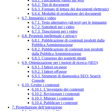
6.6.1. I documenti vanno sul web
6.6.2. Tipi di documenti
6.6.3. Formato di lettura dei documenti elettronici
6.6.4. Modalità di produzione dei documenti
6.7. Immagini e video
6.7.1. Testo alternativo (alt text) per le immagini
6.7.2. Sottotitoli per i video
6.7.3. Trascrizioni per i video
6.8. Proprietà intellettuale e privacy
6.8.1. Pubblicazione di contenuti prodotti dalla
Pubblica Amministrazione
6.8.2. Pubblicazione di contenuti non prodotti
dalla Pubblica Amministrazione
6.8.3. Consenso dei soggetti ritratti
6.9. Ottimizzazione per i motori di ricerca (SEO)
6.9.1. I fattori
on-page
6.9.2. I fattori
off-page
6.9.3. Strumenti di diagnostica SEO: Search
Console
6.10. Gestire i contenuti
6.10.1. L’inventario dei contenuti
6.10.2. Revisionare i contenuti
6.10.3. Migrare i contenuti
6.10.4. Pubblicare i contenuti
7. Progettazione dell’interazione