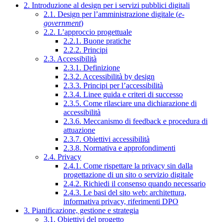
2. Introduzione al design per i servizi pubblici digitali
2.1. Design per l’amministrazione digitale (
e-
government
)
2.2. L’approccio progettuale
2.2.1. Buone pratiche
2.2.2. Principi
2.3. Accessibilità
2.3.1. Definizione
2.3.2. Accessibilità by design
2.3.3. Principi per l’accessibilità
2.3.4. Linee guida e criteri di successo
2.3.5. Come rilasciare una dichiarazione di
accessibilità
2.3.6. Meccanismo di feedback e procedura di
attuazione
2.3.7. Obiettivi accessibilità
2.3.8. Normativa e approfondimenti
2.4. Privacy
2.4.1. Come rispettare la privacy sin dalla
progettazione di un sito o servizio digitale
2.4.2. Richiedi il consenso quando necessario
2.4.3. Le basi del sito web: architettura,
informativa privacy, riferimenti DPO
3. Pianificazione, gestione e strategia
3.1. Obiettivi del progetto