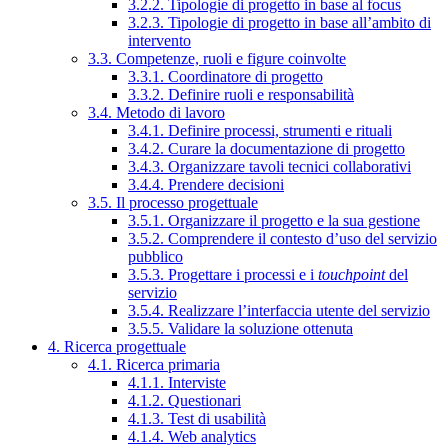
3.2.2. Tipologie di progetto in base al focus
3.2.3. Tipologie di progetto in base all’ambito di
intervento
3.3. Competenze, ruoli e figure coinvolte
3.3.1. Coordinatore di progetto
3.3.2. Definire ruoli e responsabilità
3.4. Metodo di lavoro
3.4.1. Definire processi, strumenti e rituali
3.4.2. Curare la documentazione di progetto
3.4.3. Organizzare tavoli tecnici collaborativi
3.4.4. Prendere decisioni
3.5. Il processo progettuale
3.5.1. Organizzare il progetto e la sua gestione
3.5.2. Comprendere il contesto d’uso del servizio
pubblico
3.5.3. Progettare i processi e i
touchpoint
del
servizio
3.5.4. Realizzare l’interfaccia utente del servizio
3.5.5. Validare la soluzione ottenuta
4. Ricerca progettuale
4.1. Ricerca primaria
4.1.1. Interviste
4.1.2. Questionari
4.1.3. Test di usabilità
4.1.4. Web analytics