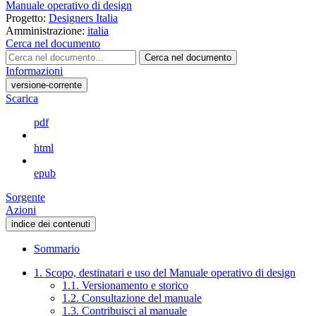
Manuale operativo di design
Progetto:
Designers Italia
Amministrazione:
italia
Cerca nel documento
Cerca nel documento
Informazioni
versione-corrente
Scarica
pdf
html
epub
Sorgente
Azioni
indice dei contenuti
Sommario
1. Scopo, destinatari e uso del Manuale operativo di design
1.1. Versionamento e storico
1.2. Consultazione del manuale
1.3. Contribuisci al manuale