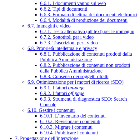
6.6.1. I documenti vanno sul web
6.6.2. Tipi di documenti
6.6.3. Formato di lettura dei documenti elettronici
6.6.4. Modalità di produzione dei documenti
6.7. Immagini e video
6.7.1. Testo alternativo (alt text) per le immagini
6.7.2. Sottotitoli per i video
6.7.3. Trascrizioni per i video
6.8. Proprietà intellettuale e privacy
6.8.1. Pubblicazione di contenuti prodotti dalla
Pubblica Amministrazione
6.8.2. Pubblicazione di contenuti non prodotti
dalla Pubblica Amministrazione
6.8.3. Consenso dei soggetti ritratti
6.9. Ottimizzazione per i motori di ricerca (SEO)
6.9.1. I fattori
on-page
6.9.2. I fattori
off-page
6.9.3. Strumenti di diagnostica SEO: Search
Console
6.10. Gestire i contenuti
6.10.1. L’inventario dei contenuti
6.10.2. Revisionare i contenuti
6.10.3. Migrare i contenuti
6.10.4. Pubblicare i contenuti
7. Progettazione dell’interazione