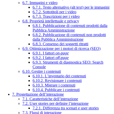
6.7. Immagini e video
6.7.1. Testo alternativo (alt text) per le immagini
6.7.2. Sottotitoli per i video
6.7.3. Trascrizioni per i video
6.8. Proprietà intellettuale e privacy
6.8.1. Pubblicazione di contenuti prodotti dalla
Pubblica Amministrazione
6.8.2. Pubblicazione di contenuti non prodotti
dalla Pubblica Amministrazione
6.8.3. Consenso dei soggetti ritratti
6.9. Ottimizzazione per i motori di ricerca (SEO)
6.9.1. I fattori
on-page
6.9.2. I fattori
off-page
6.9.3. Strumenti di diagnostica SEO: Search
Console
6.10. Gestire i contenuti
6.10.1. L’inventario dei contenuti
6.10.2. Revisionare i contenuti
6.10.3. Migrare i contenuti
6.10.4. Pubblicare i contenuti
7. Progettazione dell’interazione
7.1. Caratteristiche dell’interazione
7.2. User stories per definire l’interazione
7.2.1. Differenza tra scenari e user stories
7.3. Flussi di interazione