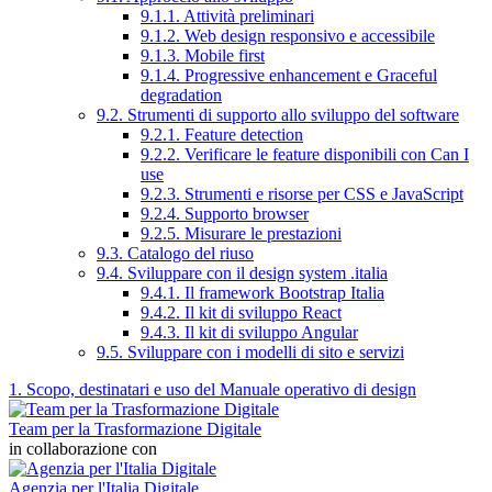
9.1.1. Attività preliminari
9.1.2. Web design responsivo e accessibile
9.1.3. Mobile first
9.1.4. Progressive enhancement e Graceful
degradation
9.2. Strumenti di supporto allo sviluppo del software
9.2.1. Feature detection
9.2.2. Verificare le feature disponibili con Can I
use
9.2.3. Strumenti e risorse per CSS e JavaScript
9.2.4. Supporto browser
9.2.5. Misurare le prestazioni
9.3. Catalogo del riuso
9.4. Sviluppare con il design system .italia
9.4.1. Il framework Bootstrap Italia
9.4.2. Il kit di sviluppo React
9.4.3. Il kit di sviluppo Angular
9.5. Sviluppare con i modelli di sito e servizi
1. Scopo, destinatari e uso del Manuale operativo di design
Team per la Trasformazione Digitale
in collaborazione con
Agenzia per l'Italia Digitale