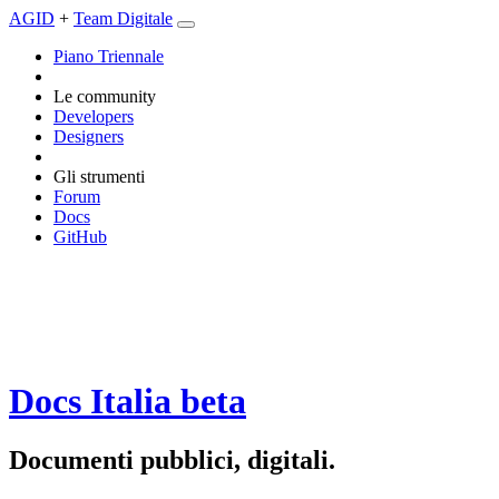
AGID
+
Team Digitale
Piano Triennale
Le community
Developers
Designers
Gli strumenti
Forum
Docs
GitHub
Docs Italia
beta
Documenti pubblici, digitali.