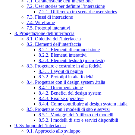
7.1. Caratteristiche dell’interazione
7.2. User stories per definire l’interazione
7.2.1. Differenza tra scenari e user stories
7.3. Flussi di interazione
7.4. Wireframe
7.5. Prototipi interattivi
8. Progettazione dell’interfaccia
8.1. Obiettivi dell’interfaccia
8.2. Elementi dell’interfaccia
8.2.1. Elementi di composizione
8.2.2. Elementi interattivi
8.2.3. Elementi testuali (microtesti)
8.3. Progettare e costruire in alta fedeltà
8.3.1. Layout di pagina
8.3.2. Prototipi in alta fedeltà
8.4. Progettare con il design system .italia
8.4.1. Documentazione
8.4.2. Benefici del design system
8.4.3. Risorse operative
8.4.4. Come contribuire al design system .italia
8.5. Progettare con i modelli di sito e servizi
8.5.1. Vantaggi dell’utilizzo dei modelli
8.5.2. I modelli di sito e servizi disponibili
9. Sviluppo dell’interfaccia
9.1. Approccio allo sviluppo