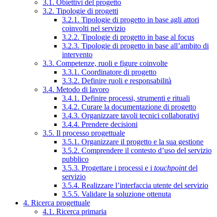
3.1. Obiettivi del progetto
3.2. Tipologie di progetti
3.2.1. Tipologie di progetto in base agli attori
coinvolti nel servizio
3.2.2. Tipologie di progetto in base al focus
3.2.3. Tipologie di progetto in base all’ambito di
intervento
3.3. Competenze, ruoli e figure coinvolte
3.3.1. Coordinatore di progetto
3.3.2. Definire ruoli e responsabilità
3.4. Metodo di lavoro
3.4.1. Definire processi, strumenti e rituali
3.4.2. Curare la documentazione di progetto
3.4.3. Organizzare tavoli tecnici collaborativi
3.4.4. Prendere decisioni
3.5. Il processo progettuale
3.5.1. Organizzare il progetto e la sua gestione
3.5.2. Comprendere il contesto d’uso del servizio
pubblico
3.5.3. Progettare i processi e i
touchpoint
del
servizio
3.5.4. Realizzare l’interfaccia utente del servizio
3.5.5. Validare la soluzione ottenuta
4. Ricerca progettuale
4.1. Ricerca primaria