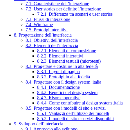
7.1. Caratteristiche dell’interazione
7.2. User stories per definire l’interazione
7.2.1. Differenza tra scenari e user stories
7.3. Flussi di interazione
7.4. Wireframe
7.5. Prototipi interattivi
8. Progettazione dell’interfaccia
8.1. Obiettivi dell’interfaccia
8.2. Elementi dell’interfaccia
8.2.1. Elementi di composizione
8.2.2. Elementi interattivi
8.2.3. Elementi testuali (microtesti)
8.3. Progettare e costruire in alta fedeltà
8.3.1. Layout di pagina
8.3.2. Prototipi in alta fedeltà
8.4. Progettare con il design system .italia
8.4.1. Documentazione
8.4.2. Benefici del design system
8.4.3. Risorse operative
8.4.4. Come contribuire al design system .italia
8.5. Progettare con i modelli di sito e servizi
8.5.1. Vantaggi dell’utilizzo dei modelli
8.5.2. I modelli di sito e servizi disponibili
9. Sviluppo dell’interfaccia
9.1. Approccio allo sviluppo