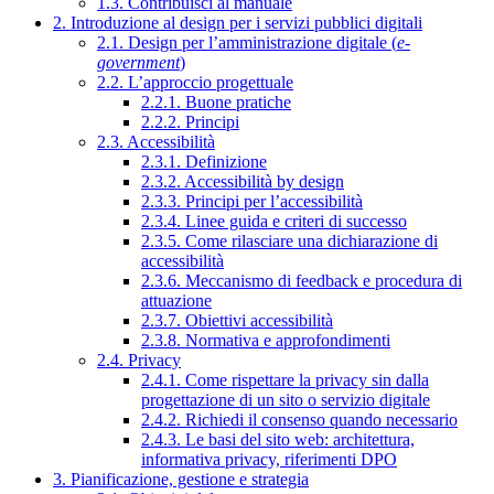
1.3. Contribuisci al manuale
2. Introduzione al design per i servizi pubblici digitali
2.1. Design per l’amministrazione digitale (
e-
government
)
2.2. L’approccio progettuale
2.2.1. Buone pratiche
2.2.2. Principi
2.3. Accessibilità
2.3.1. Definizione
2.3.2. Accessibilità by design
2.3.3. Principi per l’accessibilità
2.3.4. Linee guida e criteri di successo
2.3.5. Come rilasciare una dichiarazione di
accessibilità
2.3.6. Meccanismo di feedback e procedura di
attuazione
2.3.7. Obiettivi accessibilità
2.3.8. Normativa e approfondimenti
2.4. Privacy
2.4.1. Come rispettare la privacy sin dalla
progettazione di un sito o servizio digitale
2.4.2. Richiedi il consenso quando necessario
2.4.3. Le basi del sito web: architettura,
informativa privacy, riferimenti DPO
3. Pianificazione, gestione e strategia