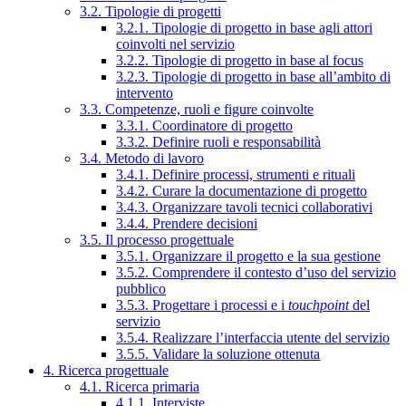
3.2. Tipologie di progetti
3.2.1. Tipologie di progetto in base agli attori
coinvolti nel servizio
3.2.2. Tipologie di progetto in base al focus
3.2.3. Tipologie di progetto in base all’ambito di
intervento
3.3. Competenze, ruoli e figure coinvolte
3.3.1. Coordinatore di progetto
3.3.2. Definire ruoli e responsabilità
3.4. Metodo di lavoro
3.4.1. Definire processi, strumenti e rituali
3.4.2. Curare la documentazione di progetto
3.4.3. Organizzare tavoli tecnici collaborativi
3.4.4. Prendere decisioni
3.5. Il processo progettuale
3.5.1. Organizzare il progetto e la sua gestione
3.5.2. Comprendere il contesto d’uso del servizio
pubblico
3.5.3. Progettare i processi e i
touchpoint
del
servizio
3.5.4. Realizzare l’interfaccia utente del servizio
3.5.5. Validare la soluzione ottenuta
4. Ricerca progettuale
4.1. Ricerca primaria
4.1.1. Interviste