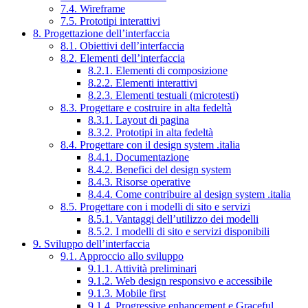
7.4. Wireframe
7.5. Prototipi interattivi
8. Progettazione dell’interfaccia
8.1. Obiettivi dell’interfaccia
8.2. Elementi dell’interfaccia
8.2.1. Elementi di composizione
8.2.2. Elementi interattivi
8.2.3. Elementi testuali (microtesti)
8.3. Progettare e costruire in alta fedeltà
8.3.1. Layout di pagina
8.3.2. Prototipi in alta fedeltà
8.4. Progettare con il design system .italia
8.4.1. Documentazione
8.4.2. Benefici del design system
8.4.3. Risorse operative
8.4.4. Come contribuire al design system .italia
8.5. Progettare con i modelli di sito e servizi
8.5.1. Vantaggi dell’utilizzo dei modelli
8.5.2. I modelli di sito e servizi disponibili
9. Sviluppo dell’interfaccia
9.1. Approccio allo sviluppo
9.1.1. Attività preliminari
9.1.2. Web design responsivo e accessibile
9.1.3. Mobile first
9.1.4. Progressive enhancement e Graceful