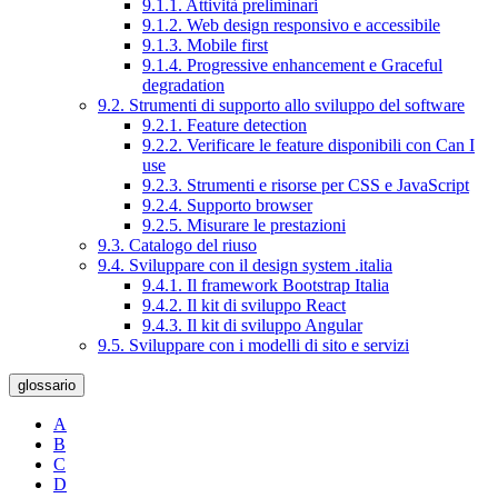
9.1.1. Attività preliminari
9.1.2. Web design responsivo e accessibile
9.1.3. Mobile first
9.1.4. Progressive enhancement e Graceful
degradation
9.2. Strumenti di supporto allo sviluppo del software
9.2.1. Feature detection
9.2.2. Verificare le feature disponibili con Can I
use
9.2.3. Strumenti e risorse per CSS e JavaScript
9.2.4. Supporto browser
9.2.5. Misurare le prestazioni
9.3. Catalogo del riuso
9.4. Sviluppare con il design system .italia
9.4.1. Il framework Bootstrap Italia
9.4.2. Il kit di sviluppo React
9.4.3. Il kit di sviluppo Angular
9.5. Sviluppare con i modelli di sito e servizi
glossario
A
B
C
D