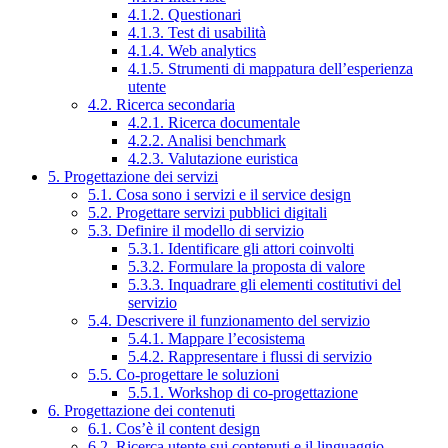
4.1.2. Questionari
4.1.3. Test di usabilità
4.1.4. Web analytics
4.1.5. Strumenti di mappatura dell’esperienza
utente
4.2. Ricerca secondaria
4.2.1. Ricerca documentale
4.2.2. Analisi benchmark
4.2.3. Valutazione euristica
5. Progettazione dei servizi
5.1. Cosa sono i servizi e il service design
5.2. Progettare servizi pubblici digitali
5.3. Definire il modello di servizio
5.3.1. Identificare gli attori coinvolti
5.3.2. Formulare la proposta di valore
5.3.3. Inquadrare gli elementi costitutivi del
servizio
5.4. Descrivere il funzionamento del servizio
5.4.1. Mappare l’ecosistema
5.4.2. Rappresentare i flussi di servizio
5.5. Co-progettare le soluzioni
5.5.1. Workshop di co-progettazione
6. Progettazione dei contenuti
6.1. Cos’è il content design
6.2. Ricerca utente sui contenuti e il linguaggio