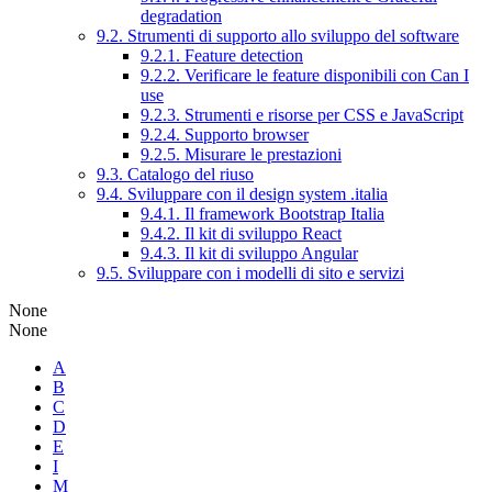
degradation
9.2. Strumenti di supporto allo sviluppo del software
9.2.1. Feature detection
9.2.2. Verificare le feature disponibili con Can I
use
9.2.3. Strumenti e risorse per CSS e JavaScript
9.2.4. Supporto browser
9.2.5. Misurare le prestazioni
9.3. Catalogo del riuso
9.4. Sviluppare con il design system .italia
9.4.1. Il framework Bootstrap Italia
9.4.2. Il kit di sviluppo React
9.4.3. Il kit di sviluppo Angular
9.5. Sviluppare con i modelli di sito e servizi
None
None
A
B
C
D
E
I
M