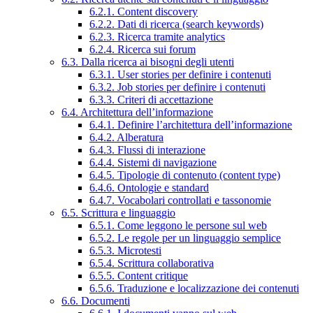
6.2.1. Content discovery
6.2.2. Dati di ricerca (search keywords)
6.2.3. Ricerca tramite analytics
6.2.4. Ricerca sui forum
6.3. Dalla ricerca ai bisogni degli utenti
6.3.1. User stories per definire i contenuti
6.3.2. Job stories per definire i contenuti
6.3.3. Criteri di accettazione
6.4. Architettura dell’informazione
6.4.1. Definire l’architettura dell’informazione
6.4.2. Alberatura
6.4.3. Flussi di interazione
6.4.4. Sistemi di navigazione
6.4.5. Tipologie di contenuto (content type)
6.4.6. Ontologie e standard
6.4.7. Vocabolari controllati e tassonomie
6.5. Scrittura e linguaggio
6.5.1. Come leggono le persone sul web
6.5.2. Le regole per un linguaggio semplice
6.5.3. Microtesti
6.5.4. Scrittura collaborativa
6.5.5. Content critique
6.5.6. Traduzione e localizzazione dei contenuti
6.6. Documenti