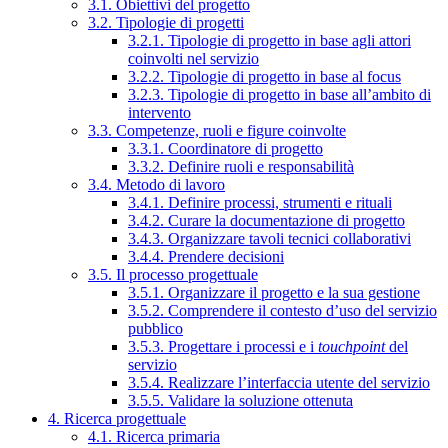
3.1. Obiettivi del progetto
3.2. Tipologie di progetti
3.2.1. Tipologie di progetto in base agli attori
coinvolti nel servizio
3.2.2. Tipologie di progetto in base al focus
3.2.3. Tipologie di progetto in base all’ambito di
intervento
3.3. Competenze, ruoli e figure coinvolte
3.3.1. Coordinatore di progetto
3.3.2. Definire ruoli e responsabilità
3.4. Metodo di lavoro
3.4.1. Definire processi, strumenti e rituali
3.4.2. Curare la documentazione di progetto
3.4.3. Organizzare tavoli tecnici collaborativi
3.4.4. Prendere decisioni
3.5. Il processo progettuale
3.5.1. Organizzare il progetto e la sua gestione
3.5.2. Comprendere il contesto d’uso del servizio
pubblico
3.5.3. Progettare i processi e i
touchpoint
del
servizio
3.5.4. Realizzare l’interfaccia utente del servizio
3.5.5. Validare la soluzione ottenuta
4. Ricerca progettuale
4.1. Ricerca primaria