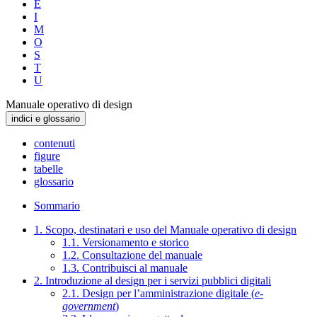
E
I
M
O
S
T
U
Manuale operativo di design
indici e glossario
contenuti
figure
tabelle
glossario
Sommario
1. Scopo, destinatari e uso del Manuale operativo di design
1.1. Versionamento e storico
1.2. Consultazione del manuale
1.3. Contribuisci al manuale
2. Introduzione al design per i servizi pubblici digitali
2.1. Design per l’amministrazione digitale (
e-
government
)