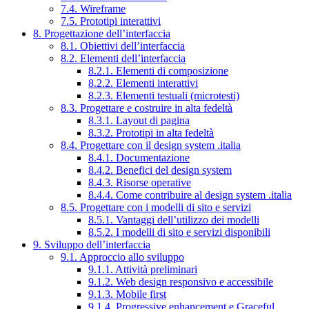
7.4. Wireframe
7.5. Prototipi interattivi
8. Progettazione dell’interfaccia
8.1. Obiettivi dell’interfaccia
8.2. Elementi dell’interfaccia
8.2.1. Elementi di composizione
8.2.2. Elementi interattivi
8.2.3. Elementi testuali (microtesti)
8.3. Progettare e costruire in alta fedeltà
8.3.1. Layout di pagina
8.3.2. Prototipi in alta fedeltà
8.4. Progettare con il design system .italia
8.4.1. Documentazione
8.4.2. Benefici del design system
8.4.3. Risorse operative
8.4.4. Come contribuire al design system .italia
8.5. Progettare con i modelli di sito e servizi
8.5.1. Vantaggi dell’utilizzo dei modelli
8.5.2. I modelli di sito e servizi disponibili
9. Sviluppo dell’interfaccia
9.1. Approccio allo sviluppo
9.1.1. Attività preliminari
9.1.2. Web design responsivo e accessibile
9.1.3. Mobile first
9.1.4. Progressive enhancement e Graceful