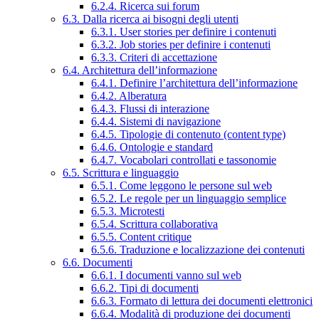
6.2.4. Ricerca sui forum
6.3. Dalla ricerca ai bisogni degli utenti
6.3.1. User stories per definire i contenuti
6.3.2. Job stories per definire i contenuti
6.3.3. Criteri di accettazione
6.4. Architettura dell’informazione
6.4.1. Definire l’architettura dell’informazione
6.4.2. Alberatura
6.4.3. Flussi di interazione
6.4.4. Sistemi di navigazione
6.4.5. Tipologie di contenuto (content type)
6.4.6. Ontologie e standard
6.4.7. Vocabolari controllati e tassonomie
6.5. Scrittura e linguaggio
6.5.1. Come leggono le persone sul web
6.5.2. Le regole per un linguaggio semplice
6.5.3. Microtesti
6.5.4. Scrittura collaborativa
6.5.5. Content critique
6.5.6. Traduzione e localizzazione dei contenuti
6.6. Documenti
6.6.1. I documenti vanno sul web
6.6.2. Tipi di documenti
6.6.3. Formato di lettura dei documenti elettronici
6.6.4. Modalità di produzione dei documenti