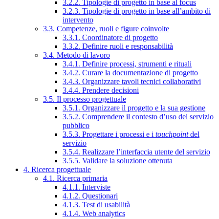
3.2.2. Tipologie di progetto in base al focus
3.2.3. Tipologie di progetto in base all’ambito di
intervento
3.3. Competenze, ruoli e figure coinvolte
3.3.1. Coordinatore di progetto
3.3.2. Definire ruoli e responsabilità
3.4. Metodo di lavoro
3.4.1. Definire processi, strumenti e rituali
3.4.2. Curare la documentazione di progetto
3.4.3. Organizzare tavoli tecnici collaborativi
3.4.4. Prendere decisioni
3.5. Il processo progettuale
3.5.1. Organizzare il progetto e la sua gestione
3.5.2. Comprendere il contesto d’uso del servizio
pubblico
3.5.3. Progettare i processi e i
touchpoint
del
servizio
3.5.4. Realizzare l’interfaccia utente del servizio
3.5.5. Validare la soluzione ottenuta
4. Ricerca progettuale
4.1. Ricerca primaria
4.1.1. Interviste
4.1.2. Questionari
4.1.3. Test di usabilità
4.1.4. Web analytics