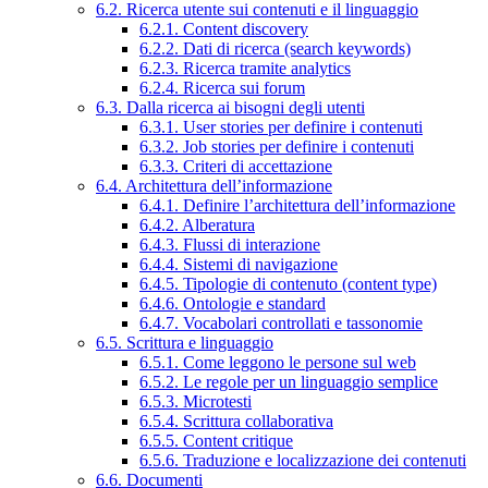
6.2. Ricerca utente sui contenuti e il linguaggio
6.2.1. Content discovery
6.2.2. Dati di ricerca (search keywords)
6.2.3. Ricerca tramite analytics
6.2.4. Ricerca sui forum
6.3. Dalla ricerca ai bisogni degli utenti
6.3.1. User stories per definire i contenuti
6.3.2. Job stories per definire i contenuti
6.3.3. Criteri di accettazione
6.4. Architettura dell’informazione
6.4.1. Definire l’architettura dell’informazione
6.4.2. Alberatura
6.4.3. Flussi di interazione
6.4.4. Sistemi di navigazione
6.4.5. Tipologie di contenuto (content type)
6.4.6. Ontologie e standard
6.4.7. Vocabolari controllati e tassonomie
6.5. Scrittura e linguaggio
6.5.1. Come leggono le persone sul web
6.5.2. Le regole per un linguaggio semplice
6.5.3. Microtesti
6.5.4. Scrittura collaborativa
6.5.5. Content critique
6.5.6. Traduzione e localizzazione dei contenuti
6.6. Documenti