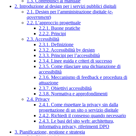
1.3. Contribuisci al manuale
2. Introduzione al design per i servizi pubblici digitali
2.1. Design per l’amministrazione digitale (
e-
government
)
2.2. L’approccio progettuale
2.2.1. Buone pratiche
2.2.2. Principi
2.3. Accessibilità
2.3.1. Definizione
2.3.2. Accessibilità by design
2.3.3. Principi per l’accessibilità
2.3.4. Linee guida e criteri di successo
2.3.5. Come rilasciare una dichiarazione di
accessibilità
2.3.6. Meccanismo di feedback e procedura di
attuazione
2.3.7. Obiettivi accessibilità
2.3.8. Normativa e approfondimenti
2.4. Privacy
2.4.1. Come rispettare la privacy sin dalla
progettazione di un sito o servizio digitale
2.4.2. Richiedi il consenso quando necessario
2.4.3. Le basi del sito web: architettura,
informativa privacy, riferimenti DPO
3. Pianificazione, gestione e strategia