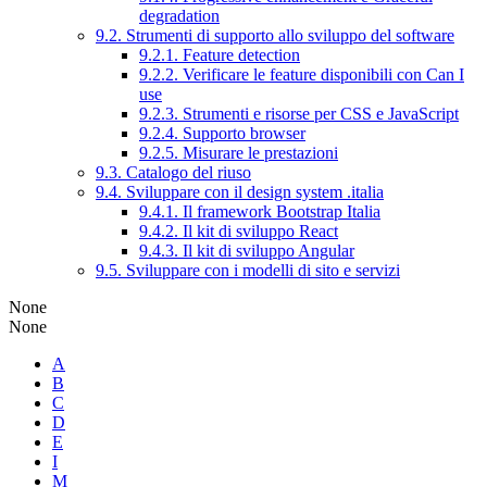
degradation
9.2. Strumenti di supporto allo sviluppo del software
9.2.1. Feature detection
9.2.2. Verificare le feature disponibili con Can I
use
9.2.3. Strumenti e risorse per CSS e JavaScript
9.2.4. Supporto browser
9.2.5. Misurare le prestazioni
9.3. Catalogo del riuso
9.4. Sviluppare con il design system .italia
9.4.1. Il framework Bootstrap Italia
9.4.2. Il kit di sviluppo React
9.4.3. Il kit di sviluppo Angular
9.5. Sviluppare con i modelli di sito e servizi
None
None
A
B
C
D
E
I
M