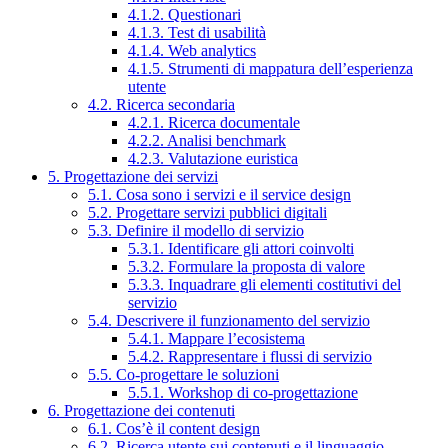
4.1.2. Questionari
4.1.3. Test di usabilità
4.1.4. Web analytics
4.1.5. Strumenti di mappatura dell’esperienza
utente
4.2. Ricerca secondaria
4.2.1. Ricerca documentale
4.2.2. Analisi benchmark
4.2.3. Valutazione euristica
5. Progettazione dei servizi
5.1. Cosa sono i servizi e il service design
5.2. Progettare servizi pubblici digitali
5.3. Definire il modello di servizio
5.3.1. Identificare gli attori coinvolti
5.3.2. Formulare la proposta di valore
5.3.3. Inquadrare gli elementi costitutivi del
servizio
5.4. Descrivere il funzionamento del servizio
5.4.1. Mappare l’ecosistema
5.4.2. Rappresentare i flussi di servizio
5.5. Co-progettare le soluzioni
5.5.1. Workshop di co-progettazione
6. Progettazione dei contenuti
6.1. Cos’è il content design
6.2. Ricerca utente sui contenuti e il linguaggio