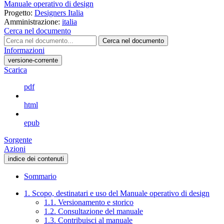
Manuale operativo di design
Progetto:
Designers Italia
Amministrazione:
italia
Cerca nel documento
Cerca nel documento
Informazioni
versione-corrente
Scarica
pdf
html
epub
Sorgente
Azioni
indice dei contenuti
Sommario
1. Scopo, destinatari e uso del Manuale operativo di design
1.1. Versionamento e storico
1.2. Consultazione del manuale
1.3. Contribuisci al manuale