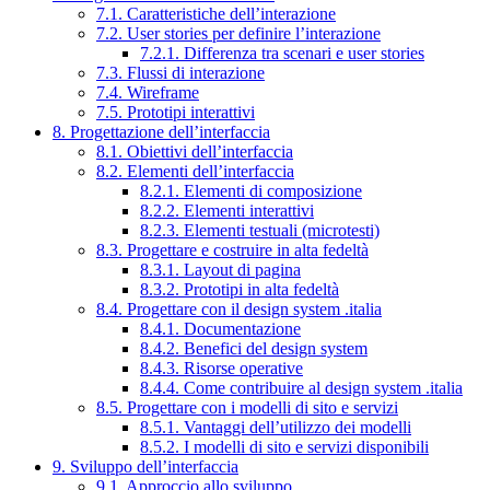
7.1. Caratteristiche dell’interazione
7.2. User stories per definire l’interazione
7.2.1. Differenza tra scenari e user stories
7.3. Flussi di interazione
7.4. Wireframe
7.5. Prototipi interattivi
8. Progettazione dell’interfaccia
8.1. Obiettivi dell’interfaccia
8.2. Elementi dell’interfaccia
8.2.1. Elementi di composizione
8.2.2. Elementi interattivi
8.2.3. Elementi testuali (microtesti)
8.3. Progettare e costruire in alta fedeltà
8.3.1. Layout di pagina
8.3.2. Prototipi in alta fedeltà
8.4. Progettare con il design system .italia
8.4.1. Documentazione
8.4.2. Benefici del design system
8.4.3. Risorse operative
8.4.4. Come contribuire al design system .italia
8.5. Progettare con i modelli di sito e servizi
8.5.1. Vantaggi dell’utilizzo dei modelli
8.5.2. I modelli di sito e servizi disponibili
9. Sviluppo dell’interfaccia
9.1. Approccio allo sviluppo