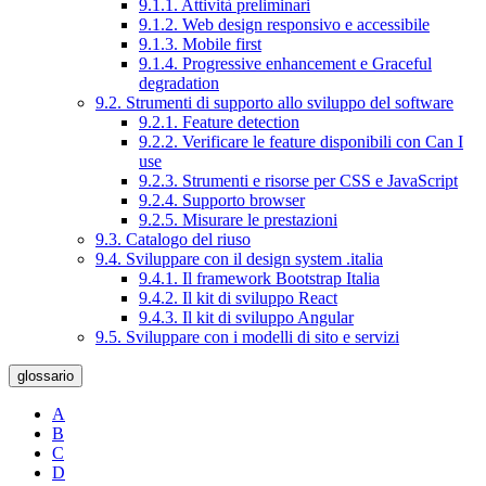
9.1.1. Attività preliminari
9.1.2. Web design responsivo e accessibile
9.1.3. Mobile first
9.1.4. Progressive enhancement e Graceful
degradation
9.2. Strumenti di supporto allo sviluppo del software
9.2.1. Feature detection
9.2.2. Verificare le feature disponibili con Can I
use
9.2.3. Strumenti e risorse per CSS e JavaScript
9.2.4. Supporto browser
9.2.5. Misurare le prestazioni
9.3. Catalogo del riuso
9.4. Sviluppare con il design system .italia
9.4.1. Il framework Bootstrap Italia
9.4.2. Il kit di sviluppo React
9.4.3. Il kit di sviluppo Angular
9.5. Sviluppare con i modelli di sito e servizi
glossario
A
B
C
D