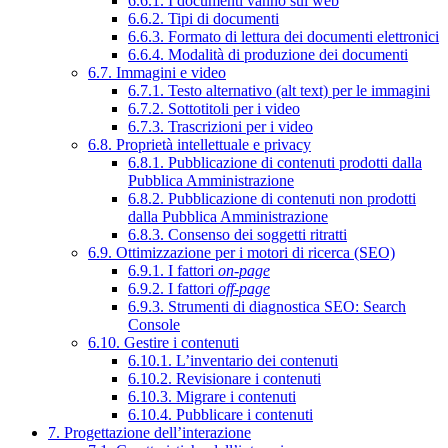
6.6.1. I documenti vanno sul web
6.6.2. Tipi di documenti
6.6.3. Formato di lettura dei documenti elettronici
6.6.4. Modalità di produzione dei documenti
6.7. Immagini e video
6.7.1. Testo alternativo (alt text) per le immagini
6.7.2. Sottotitoli per i video
6.7.3. Trascrizioni per i video
6.8. Proprietà intellettuale e privacy
6.8.1. Pubblicazione di contenuti prodotti dalla
Pubblica Amministrazione
6.8.2. Pubblicazione di contenuti non prodotti
dalla Pubblica Amministrazione
6.8.3. Consenso dei soggetti ritratti
6.9. Ottimizzazione per i motori di ricerca (SEO)
6.9.1. I fattori
on-page
6.9.2. I fattori
off-page
6.9.3. Strumenti di diagnostica SEO: Search
Console
6.10. Gestire i contenuti
6.10.1. L’inventario dei contenuti
6.10.2. Revisionare i contenuti
6.10.3. Migrare i contenuti
6.10.4. Pubblicare i contenuti
7. Progettazione dell’interazione