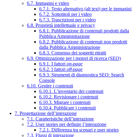
6.7. Immagini e video
6.7.1. Testo alternativo (alt text) per le immagini
6.7.2. Sottotitoli per i video
6.7.3. Trascrizioni per i video
6.8. Proprietà intellettuale e privacy
6.8.1. Pubblicazione di contenuti prodotti dalla
Pubblica Amministrazione
6.8.2. Pubblicazione di contenuti non prodotti
dalla Pubblica Amministrazione
6.8.3. Consenso dei soggetti ritratti
6.9. Ottimizzazione per i motori di ricerca (SEO)
6.9.1. I fattori
on-page
6.9.2. I fattori
off-page
6.9.3. Strumenti di diagnostica SEO: Search
Console
6.10. Gestire i contenuti
6.10.1. L’inventario dei contenuti
6.10.2. Revisionare i contenuti
6.10.3. Migrare i contenuti
6.10.4. Pubblicare i contenuti
7. Progettazione dell’interazione
7.1. Caratteristiche dell’interazione
7.2. User stories per definire l’interazione
7.2.1. Differenza tra scenari e user stories
7.3. Flussi di interazione