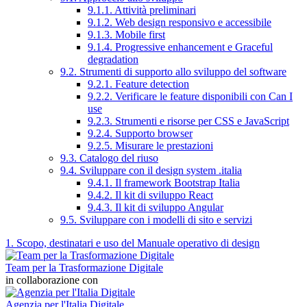
9.1.1. Attività preliminari
9.1.2. Web design responsivo e accessibile
9.1.3. Mobile first
9.1.4. Progressive enhancement e Graceful
degradation
9.2. Strumenti di supporto allo sviluppo del software
9.2.1. Feature detection
9.2.2. Verificare le feature disponibili con Can I
use
9.2.3. Strumenti e risorse per CSS e JavaScript
9.2.4. Supporto browser
9.2.5. Misurare le prestazioni
9.3. Catalogo del riuso
9.4. Sviluppare con il design system .italia
9.4.1. Il framework Bootstrap Italia
9.4.2. Il kit di sviluppo React
9.4.3. Il kit di sviluppo Angular
9.5. Sviluppare con i modelli di sito e servizi
1. Scopo, destinatari e uso del Manuale operativo di design
Team per la Trasformazione Digitale
in collaborazione con
Agenzia per l'Italia Digitale