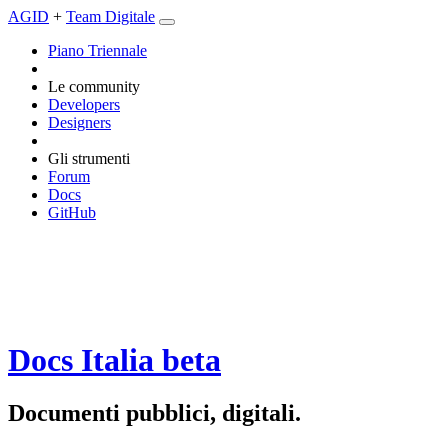
AGID
+
Team Digitale
Piano Triennale
Le community
Developers
Designers
Gli strumenti
Forum
Docs
GitHub
Docs Italia
beta
Documenti pubblici, digitali.