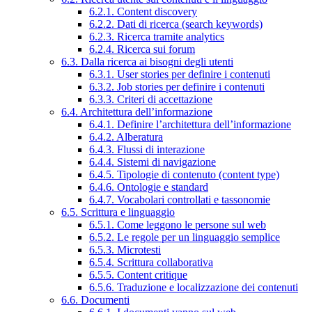
6.2.1. Content discovery
6.2.2. Dati di ricerca (search keywords)
6.2.3. Ricerca tramite analytics
6.2.4. Ricerca sui forum
6.3. Dalla ricerca ai bisogni degli utenti
6.3.1. User stories per definire i contenuti
6.3.2. Job stories per definire i contenuti
6.3.3. Criteri di accettazione
6.4. Architettura dell’informazione
6.4.1. Definire l’architettura dell’informazione
6.4.2. Alberatura
6.4.3. Flussi di interazione
6.4.4. Sistemi di navigazione
6.4.5. Tipologie di contenuto (content type)
6.4.6. Ontologie e standard
6.4.7. Vocabolari controllati e tassonomie
6.5. Scrittura e linguaggio
6.5.1. Come leggono le persone sul web
6.5.2. Le regole per un linguaggio semplice
6.5.3. Microtesti
6.5.4. Scrittura collaborativa
6.5.5. Content critique
6.5.6. Traduzione e localizzazione dei contenuti
6.6. Documenti