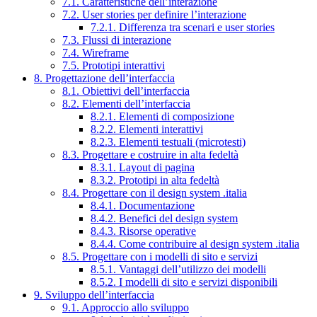
7.1. Caratteristiche dell’interazione
7.2. User stories per definire l’interazione
7.2.1. Differenza tra scenari e user stories
7.3. Flussi di interazione
7.4. Wireframe
7.5. Prototipi interattivi
8. Progettazione dell’interfaccia
8.1. Obiettivi dell’interfaccia
8.2. Elementi dell’interfaccia
8.2.1. Elementi di composizione
8.2.2. Elementi interattivi
8.2.3. Elementi testuali (microtesti)
8.3. Progettare e costruire in alta fedeltà
8.3.1. Layout di pagina
8.3.2. Prototipi in alta fedeltà
8.4. Progettare con il design system .italia
8.4.1. Documentazione
8.4.2. Benefici del design system
8.4.3. Risorse operative
8.4.4. Come contribuire al design system .italia
8.5. Progettare con i modelli di sito e servizi
8.5.1. Vantaggi dell’utilizzo dei modelli
8.5.2. I modelli di sito e servizi disponibili
9. Sviluppo dell’interfaccia
9.1. Approccio allo sviluppo