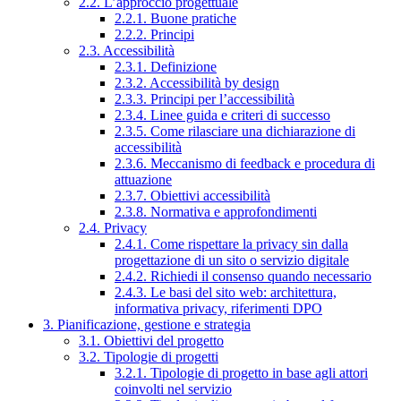
2.2. L’approccio progettuale
2.2.1. Buone pratiche
2.2.2. Principi
2.3. Accessibilità
2.3.1. Definizione
2.3.2. Accessibilità by design
2.3.3. Principi per l’accessibilità
2.3.4. Linee guida e criteri di successo
2.3.5. Come rilasciare una dichiarazione di
accessibilità
2.3.6. Meccanismo di feedback e procedura di
attuazione
2.3.7. Obiettivi accessibilità
2.3.8. Normativa e approfondimenti
2.4. Privacy
2.4.1. Come rispettare la privacy sin dalla
progettazione di un sito o servizio digitale
2.4.2. Richiedi il consenso quando necessario
2.4.3. Le basi del sito web: architettura,
informativa privacy, riferimenti DPO
3. Pianificazione, gestione e strategia
3.1. Obiettivi del progetto
3.2. Tipologie di progetti
3.2.1. Tipologie di progetto in base agli attori
coinvolti nel servizio