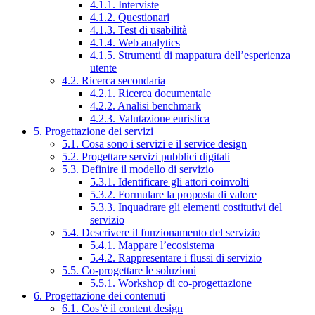
4.1.1. Interviste
4.1.2. Questionari
4.1.3. Test di usabilità
4.1.4. Web analytics
4.1.5. Strumenti di mappatura dell’esperienza
utente
4.2. Ricerca secondaria
4.2.1. Ricerca documentale
4.2.2. Analisi benchmark
4.2.3. Valutazione euristica
5. Progettazione dei servizi
5.1. Cosa sono i servizi e il service design
5.2. Progettare servizi pubblici digitali
5.3. Definire il modello di servizio
5.3.1. Identificare gli attori coinvolti
5.3.2. Formulare la proposta di valore
5.3.3. Inquadrare gli elementi costitutivi del
servizio
5.4. Descrivere il funzionamento del servizio
5.4.1. Mappare l’ecosistema
5.4.2. Rappresentare i flussi di servizio
5.5. Co-progettare le soluzioni
5.5.1. Workshop di co-progettazione
6. Progettazione dei contenuti
6.1. Cos’è il content design