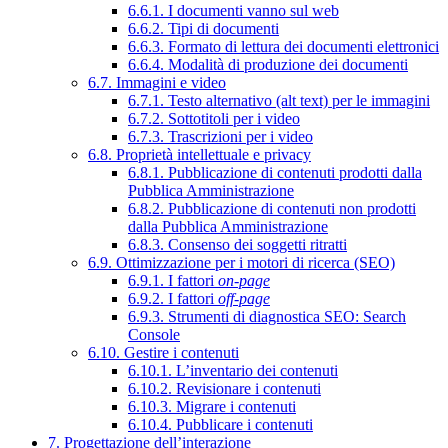
6.6.1. I documenti vanno sul web
6.6.2. Tipi di documenti
6.6.3. Formato di lettura dei documenti elettronici
6.6.4. Modalità di produzione dei documenti
6.7. Immagini e video
6.7.1. Testo alternativo (alt text) per le immagini
6.7.2. Sottotitoli per i video
6.7.3. Trascrizioni per i video
6.8. Proprietà intellettuale e privacy
6.8.1. Pubblicazione di contenuti prodotti dalla
Pubblica Amministrazione
6.8.2. Pubblicazione di contenuti non prodotti
dalla Pubblica Amministrazione
6.8.3. Consenso dei soggetti ritratti
6.9. Ottimizzazione per i motori di ricerca (SEO)
6.9.1. I fattori
on-page
6.9.2. I fattori
off-page
6.9.3. Strumenti di diagnostica SEO: Search
Console
6.10. Gestire i contenuti
6.10.1. L’inventario dei contenuti
6.10.2. Revisionare i contenuti
6.10.3. Migrare i contenuti
6.10.4. Pubblicare i contenuti
7. Progettazione dell’interazione