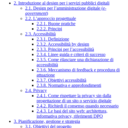
2. Introduzione al design per i servizi pubblici digitali
2.1. Design per l’amministrazione digitale (
e-
government
)
2.2. L’approccio progettuale
2.2.1. Buone pratiche
2.2.2. Principi
2.3. Accessibilità
2.3.1. Definizione
2.3.2. Accessibilità by design
2.3.3. Principi per l’accessibilità
2.3.4. Linee guida e criteri di successo
2.3.5. Come rilasciare una dichiarazione di
accessibilità
2.3.6. Meccanismo di feedback e procedura di
attuazione
2.3.7. Obiettivi accessibilità
2.3.8. Normativa e approfondimenti
2.4. Privacy
2.4.1. Come rispettare la privacy sin dalla
progettazione di un sito o servizio digitale
2.4.2. Richiedi il consenso quando necessario
2.4.3. Le basi del sito web: architettura,
informativa privacy, riferimenti DPO
3. Pianificazione, gestione e strategia
3.1. Obiettivi del progetto