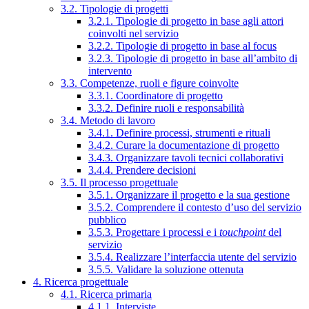
3.2. Tipologie di progetti
3.2.1. Tipologie di progetto in base agli attori
coinvolti nel servizio
3.2.2. Tipologie di progetto in base al focus
3.2.3. Tipologie di progetto in base all’ambito di
intervento
3.3. Competenze, ruoli e figure coinvolte
3.3.1. Coordinatore di progetto
3.3.2. Definire ruoli e responsabilità
3.4. Metodo di lavoro
3.4.1. Definire processi, strumenti e rituali
3.4.2. Curare la documentazione di progetto
3.4.3. Organizzare tavoli tecnici collaborativi
3.4.4. Prendere decisioni
3.5. Il processo progettuale
3.5.1. Organizzare il progetto e la sua gestione
3.5.2. Comprendere il contesto d’uso del servizio
pubblico
3.5.3. Progettare i processi e i
touchpoint
del
servizio
3.5.4. Realizzare l’interfaccia utente del servizio
3.5.5. Validare la soluzione ottenuta
4. Ricerca progettuale
4.1. Ricerca primaria
4.1.1. Interviste