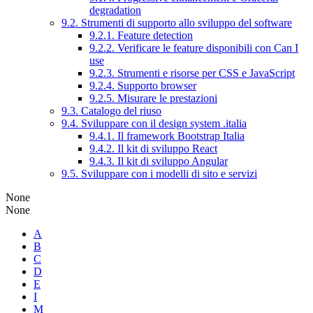
degradation
9.2. Strumenti di supporto allo sviluppo del software
9.2.1. Feature detection
9.2.2. Verificare le feature disponibili con Can I
use
9.2.3. Strumenti e risorse per CSS e JavaScript
9.2.4. Supporto browser
9.2.5. Misurare le prestazioni
9.3. Catalogo del riuso
9.4. Sviluppare con il design system .italia
9.4.1. Il framework Bootstrap Italia
9.4.2. Il kit di sviluppo React
9.4.3. Il kit di sviluppo Angular
9.5. Sviluppare con i modelli di sito e servizi
None
None
A
B
C
D
E
I
M