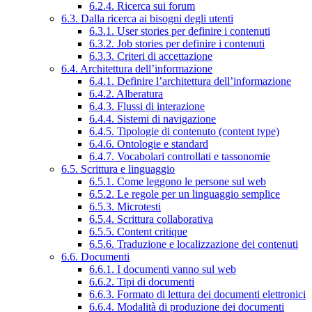
6.2.4. Ricerca sui forum
6.3. Dalla ricerca ai bisogni degli utenti
6.3.1. User stories per definire i contenuti
6.3.2. Job stories per definire i contenuti
6.3.3. Criteri di accettazione
6.4. Architettura dell’informazione
6.4.1. Definire l’architettura dell’informazione
6.4.2. Alberatura
6.4.3. Flussi di interazione
6.4.4. Sistemi di navigazione
6.4.5. Tipologie di contenuto (content type)
6.4.6. Ontologie e standard
6.4.7. Vocabolari controllati e tassonomie
6.5. Scrittura e linguaggio
6.5.1. Come leggono le persone sul web
6.5.2. Le regole per un linguaggio semplice
6.5.3. Microtesti
6.5.4. Scrittura collaborativa
6.5.5. Content critique
6.5.6. Traduzione e localizzazione dei contenuti
6.6. Documenti
6.6.1. I documenti vanno sul web
6.6.2. Tipi di documenti
6.6.3. Formato di lettura dei documenti elettronici
6.6.4. Modalità di produzione dei documenti