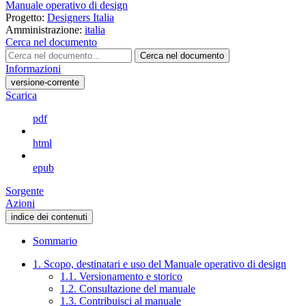
Manuale operativo di design
Progetto:
Designers Italia
Amministrazione:
italia
Cerca nel documento
Cerca nel documento
Informazioni
versione-corrente
Scarica
pdf
html
epub
Sorgente
Azioni
indice dei contenuti
Sommario
1. Scopo, destinatari e uso del Manuale operativo di design
1.1. Versionamento e storico
1.2. Consultazione del manuale
1.3. Contribuisci al manuale