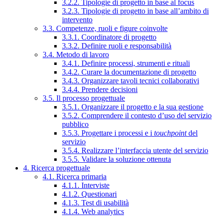
3.2.2. Tipologie di progetto in base al focus
3.2.3. Tipologie di progetto in base all’ambito di
intervento
3.3. Competenze, ruoli e figure coinvolte
3.3.1. Coordinatore di progetto
3.3.2. Definire ruoli e responsabilità
3.4. Metodo di lavoro
3.4.1. Definire processi, strumenti e rituali
3.4.2. Curare la documentazione di progetto
3.4.3. Organizzare tavoli tecnici collaborativi
3.4.4. Prendere decisioni
3.5. Il processo progettuale
3.5.1. Organizzare il progetto e la sua gestione
3.5.2. Comprendere il contesto d’uso del servizio
pubblico
3.5.3. Progettare i processi e i
touchpoint
del
servizio
3.5.4. Realizzare l’interfaccia utente del servizio
3.5.5. Validare la soluzione ottenuta
4. Ricerca progettuale
4.1. Ricerca primaria
4.1.1. Interviste
4.1.2. Questionari
4.1.3. Test di usabilità
4.1.4. Web analytics