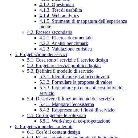
4.1.2. Questionari
4.1.3. Test di usabilità
4.1.4. Web analytics
4.1.5. Strumenti di mappatura dell’esperienza
utente
4.2. Ricerca secondaria
4.2.1. Ricerca documentale
4.2.2. Analisi benchmark
4.2.3. Valutazione euristica
5. Progettazione dei servizi
5.1. Cosa sono i servizi e il service design
5.2. Progettare servizi pubblici digitali
5.3. Definire il modello di servizio
5.3.1. Identificare gli attori coinvolti
5.3.2. Formulare la proposta di valore
5.3.3. Inquadrare gli elementi costitutivi del
servizio
5.4. Descrivere il funzionamento del servizio
5.4.1. Mappare l’ecosistema
5.4.2. Rappresentare i flussi di servizio
5.5. Co-progettare le soluzioni
5.5.1. Workshop di co-progettazione
6. Progettazione dei contenuti
6.1. Cos’è il content design
6.2. Ricerca utente sui contenuti e il linguaggio