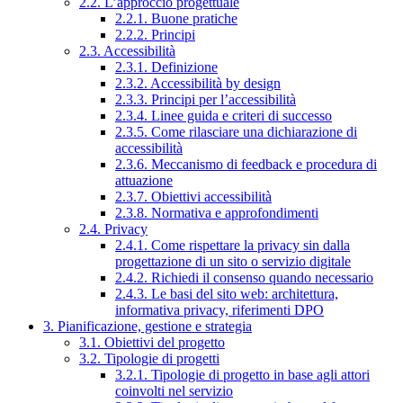
2.2. L’approccio progettuale
2.2.1. Buone pratiche
2.2.2. Principi
2.3. Accessibilità
2.3.1. Definizione
2.3.2. Accessibilità by design
2.3.3. Principi per l’accessibilità
2.3.4. Linee guida e criteri di successo
2.3.5. Come rilasciare una dichiarazione di
accessibilità
2.3.6. Meccanismo di feedback e procedura di
attuazione
2.3.7. Obiettivi accessibilità
2.3.8. Normativa e approfondimenti
2.4. Privacy
2.4.1. Come rispettare la privacy sin dalla
progettazione di un sito o servizio digitale
2.4.2. Richiedi il consenso quando necessario
2.4.3. Le basi del sito web: architettura,
informativa privacy, riferimenti DPO
3. Pianificazione, gestione e strategia
3.1. Obiettivi del progetto
3.2. Tipologie di progetti
3.2.1. Tipologie di progetto in base agli attori
coinvolti nel servizio