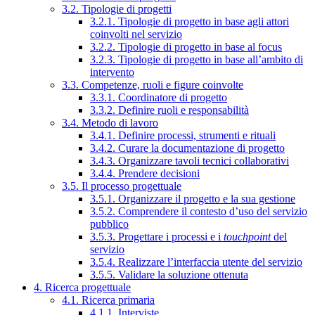
3.2. Tipologie di progetti
3.2.1. Tipologie di progetto in base agli attori
coinvolti nel servizio
3.2.2. Tipologie di progetto in base al focus
3.2.3. Tipologie di progetto in base all’ambito di
intervento
3.3. Competenze, ruoli e figure coinvolte
3.3.1. Coordinatore di progetto
3.3.2. Definire ruoli e responsabilità
3.4. Metodo di lavoro
3.4.1. Definire processi, strumenti e rituali
3.4.2. Curare la documentazione di progetto
3.4.3. Organizzare tavoli tecnici collaborativi
3.4.4. Prendere decisioni
3.5. Il processo progettuale
3.5.1. Organizzare il progetto e la sua gestione
3.5.2. Comprendere il contesto d’uso del servizio
pubblico
3.5.3. Progettare i processi e i
touchpoint
del
servizio
3.5.4. Realizzare l’interfaccia utente del servizio
3.5.5. Validare la soluzione ottenuta
4. Ricerca progettuale
4.1. Ricerca primaria
4.1.1. Interviste