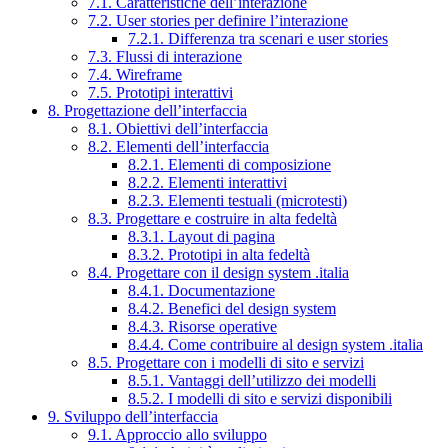
7.1. Caratteristiche dell’interazione
7.2. User stories per definire l’interazione
7.2.1. Differenza tra scenari e user stories
7.3. Flussi di interazione
7.4. Wireframe
7.5. Prototipi interattivi
8. Progettazione dell’interfaccia
8.1. Obiettivi dell’interfaccia
8.2. Elementi dell’interfaccia
8.2.1. Elementi di composizione
8.2.2. Elementi interattivi
8.2.3. Elementi testuali (microtesti)
8.3. Progettare e costruire in alta fedeltà
8.3.1. Layout di pagina
8.3.2. Prototipi in alta fedeltà
8.4. Progettare con il design system .italia
8.4.1. Documentazione
8.4.2. Benefici del design system
8.4.3. Risorse operative
8.4.4. Come contribuire al design system .italia
8.5. Progettare con i modelli di sito e servizi
8.5.1. Vantaggi dell’utilizzo dei modelli
8.5.2. I modelli di sito e servizi disponibili
9. Sviluppo dell’interfaccia
9.1. Approccio allo sviluppo