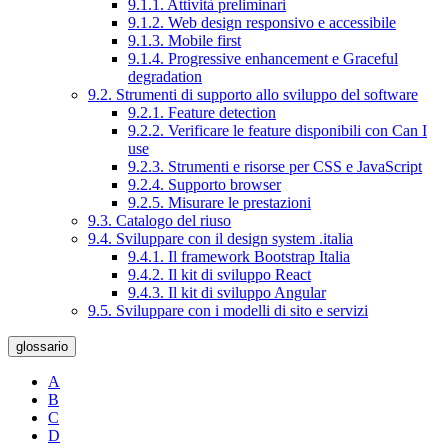
9.1.1. Attività preliminari
9.1.2. Web design responsivo e accessibile
9.1.3. Mobile first
9.1.4. Progressive enhancement e Graceful
degradation
9.2. Strumenti di supporto allo sviluppo del software
9.2.1. Feature detection
9.2.2. Verificare le feature disponibili con Can I
use
9.2.3. Strumenti e risorse per CSS e JavaScript
9.2.4. Supporto browser
9.2.5. Misurare le prestazioni
9.3. Catalogo del riuso
9.4. Sviluppare con il design system .italia
9.4.1. Il framework Bootstrap Italia
9.4.2. Il kit di sviluppo React
9.4.3. Il kit di sviluppo Angular
9.5. Sviluppare con i modelli di sito e servizi
glossario
A
B
C
D