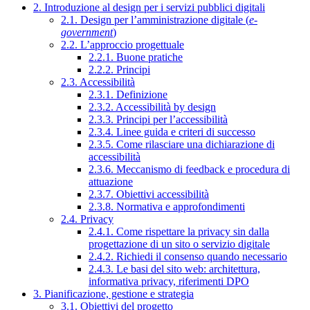
2. Introduzione al design per i servizi pubblici digitali
2.1. Design per l’amministrazione digitale (
e-
government
)
2.2. L’approccio progettuale
2.2.1. Buone pratiche
2.2.2. Principi
2.3. Accessibilità
2.3.1. Definizione
2.3.2. Accessibilità by design
2.3.3. Principi per l’accessibilità
2.3.4. Linee guida e criteri di successo
2.3.5. Come rilasciare una dichiarazione di
accessibilità
2.3.6. Meccanismo di feedback e procedura di
attuazione
2.3.7. Obiettivi accessibilità
2.3.8. Normativa e approfondimenti
2.4. Privacy
2.4.1. Come rispettare la privacy sin dalla
progettazione di un sito o servizio digitale
2.4.2. Richiedi il consenso quando necessario
2.4.3. Le basi del sito web: architettura,
informativa privacy, riferimenti DPO
3. Pianificazione, gestione e strategia
3.1. Obiettivi del progetto