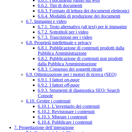
6.6.1. I documenti vanno sul web
6.6.2. Tipi di documenti
6.6.3. Formato di lettura dei documenti elettronici
6.6.4. Modalità di produzione dei documenti
6.7. Immagini e video
6.7.1. Testo alternativo (alt text) per le immagini
6.7.2. Sottotitoli per i video
6.7.3. Trascrizioni per i video
6.8. Proprietà intellettuale e privacy
6.8.1. Pubblicazione di contenuti prodotti dalla
Pubblica Amministrazione
6.8.2. Pubblicazione di contenuti non prodotti
dalla Pubblica Amministrazione
6.8.3. Consenso dei soggetti ritratti
6.9. Ottimizzazione per i motori di ricerca (SEO)
6.9.1. I fattori
on-page
6.9.2. I fattori
off-page
6.9.3. Strumenti di diagnostica SEO: Search
Console
6.10. Gestire i contenuti
6.10.1. L’inventario dei contenuti
6.10.2. Revisionare i contenuti
6.10.3. Migrare i contenuti
6.10.4. Pubblicare i contenuti
7. Progettazione dell’interazione