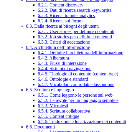
6.2.1. Content discovery
6.2.2. Dati di ricerca (search keywords)
6.2.3. Ricerca tramite analytics
6.2.4. Ricerca sui forum
6.3. Dalla ricerca ai bisogni degli utenti
6.3.1. User stories per definire i contenuti
6.3.2. Job stories per definire i contenuti
6.3.3. Criteri di accettazione
6.4. Architettura dell’informazione
6.4.1. Definire l’architettura dell’informazione
6.4.2. Alberatura
6.4.3. Flussi di interazione
6.4.4. Sistemi di navigazione
6.4.5. Tipologie di contenuto (content type)
6.4.6. Ontologie e standard
6.4.7. Vocabolari controllati e tassonomie
6.5. Scrittura e linguaggio
6.5.1. Come leggono le persone sul web
6.5.2. Le regole per un linguaggio semplice
6.5.3. Microtesti
6.5.4. Scrittura collaborativa
6.5.5. Content critique
6.5.6. Traduzione e localizzazione dei contenuti
6.6. Documenti