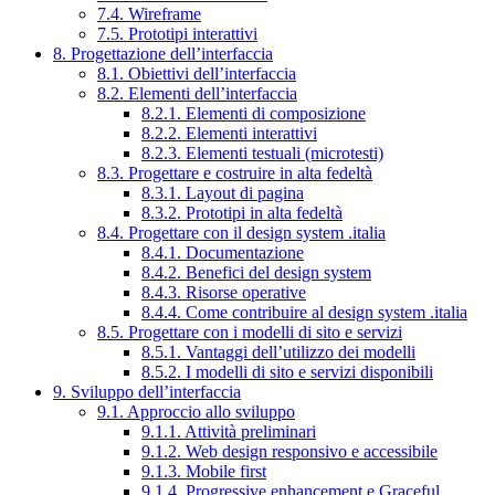
7.4. Wireframe
7.5. Prototipi interattivi
8. Progettazione dell’interfaccia
8.1. Obiettivi dell’interfaccia
8.2. Elementi dell’interfaccia
8.2.1. Elementi di composizione
8.2.2. Elementi interattivi
8.2.3. Elementi testuali (microtesti)
8.3. Progettare e costruire in alta fedeltà
8.3.1. Layout di pagina
8.3.2. Prototipi in alta fedeltà
8.4. Progettare con il design system .italia
8.4.1. Documentazione
8.4.2. Benefici del design system
8.4.3. Risorse operative
8.4.4. Come contribuire al design system .italia
8.5. Progettare con i modelli di sito e servizi
8.5.1. Vantaggi dell’utilizzo dei modelli
8.5.2. I modelli di sito e servizi disponibili
9. Sviluppo dell’interfaccia
9.1. Approccio allo sviluppo
9.1.1. Attività preliminari
9.1.2. Web design responsivo e accessibile
9.1.3. Mobile first
9.1.4. Progressive enhancement e Graceful