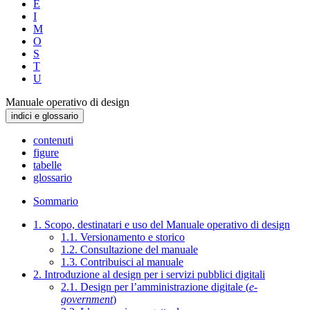
E
I
M
O
S
T
U
Manuale operativo di design
indici e glossario
contenuti
figure
tabelle
glossario
Sommario
1. Scopo, destinatari e uso del Manuale operativo di design
1.1. Versionamento e storico
1.2. Consultazione del manuale
1.3. Contribuisci al manuale
2. Introduzione al design per i servizi pubblici digitali
2.1. Design per l’amministrazione digitale (
e-
government
)