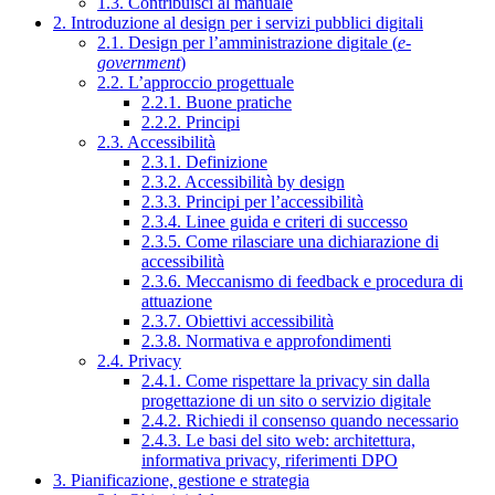
1.3. Contribuisci al manuale
2. Introduzione al design per i servizi pubblici digitali
2.1. Design per l’amministrazione digitale (
e-
government
)
2.2. L’approccio progettuale
2.2.1. Buone pratiche
2.2.2. Principi
2.3. Accessibilità
2.3.1. Definizione
2.3.2. Accessibilità by design
2.3.3. Principi per l’accessibilità
2.3.4. Linee guida e criteri di successo
2.3.5. Come rilasciare una dichiarazione di
accessibilità
2.3.6. Meccanismo di feedback e procedura di
attuazione
2.3.7. Obiettivi accessibilità
2.3.8. Normativa e approfondimenti
2.4. Privacy
2.4.1. Come rispettare la privacy sin dalla
progettazione di un sito o servizio digitale
2.4.2. Richiedi il consenso quando necessario
2.4.3. Le basi del sito web: architettura,
informativa privacy, riferimenti DPO
3. Pianificazione, gestione e strategia