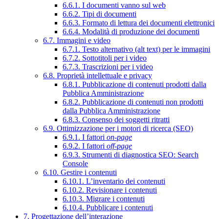
6.6.1. I documenti vanno sul web
6.6.2. Tipi di documenti
6.6.3. Formato di lettura dei documenti elettronici
6.6.4. Modalità di produzione dei documenti
6.7. Immagini e video
6.7.1. Testo alternativo (alt text) per le immagini
6.7.2. Sottotitoli per i video
6.7.3. Trascrizioni per i video
6.8. Proprietà intellettuale e privacy
6.8.1. Pubblicazione di contenuti prodotti dalla
Pubblica Amministrazione
6.8.2. Pubblicazione di contenuti non prodotti
dalla Pubblica Amministrazione
6.8.3. Consenso dei soggetti ritratti
6.9. Ottimizzazione per i motori di ricerca (SEO)
6.9.1. I fattori
on-page
6.9.2. I fattori
off-page
6.9.3. Strumenti di diagnostica SEO: Search
Console
6.10. Gestire i contenuti
6.10.1. L’inventario dei contenuti
6.10.2. Revisionare i contenuti
6.10.3. Migrare i contenuti
6.10.4. Pubblicare i contenuti
7. Progettazione dell’interazione