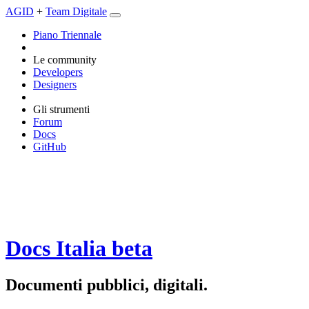
AGID
+
Team Digitale
Piano Triennale
Le community
Developers
Designers
Gli strumenti
Forum
Docs
GitHub
Docs Italia
beta
Documenti pubblici, digitali.