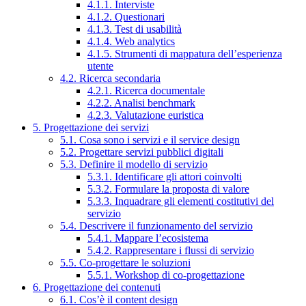
4.1.1. Interviste
4.1.2. Questionari
4.1.3. Test di usabilità
4.1.4. Web analytics
4.1.5. Strumenti di mappatura dell’esperienza
utente
4.2. Ricerca secondaria
4.2.1. Ricerca documentale
4.2.2. Analisi benchmark
4.2.3. Valutazione euristica
5. Progettazione dei servizi
5.1. Cosa sono i servizi e il service design
5.2. Progettare servizi pubblici digitali
5.3. Definire il modello di servizio
5.3.1. Identificare gli attori coinvolti
5.3.2. Formulare la proposta di valore
5.3.3. Inquadrare gli elementi costitutivi del
servizio
5.4. Descrivere il funzionamento del servizio
5.4.1. Mappare l’ecosistema
5.4.2. Rappresentare i flussi di servizio
5.5. Co-progettare le soluzioni
5.5.1. Workshop di co-progettazione
6. Progettazione dei contenuti
6.1. Cos’è il content design