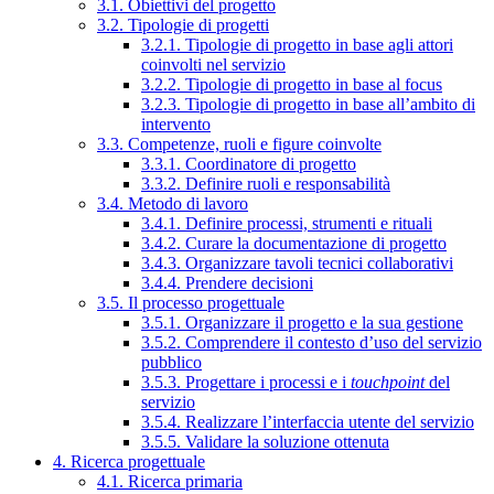
3.1. Obiettivi del progetto
3.2. Tipologie di progetti
3.2.1. Tipologie di progetto in base agli attori
coinvolti nel servizio
3.2.2. Tipologie di progetto in base al focus
3.2.3. Tipologie di progetto in base all’ambito di
intervento
3.3. Competenze, ruoli e figure coinvolte
3.3.1. Coordinatore di progetto
3.3.2. Definire ruoli e responsabilità
3.4. Metodo di lavoro
3.4.1. Definire processi, strumenti e rituali
3.4.2. Curare la documentazione di progetto
3.4.3. Organizzare tavoli tecnici collaborativi
3.4.4. Prendere decisioni
3.5. Il processo progettuale
3.5.1. Organizzare il progetto e la sua gestione
3.5.2. Comprendere il contesto d’uso del servizio
pubblico
3.5.3. Progettare i processi e i
touchpoint
del
servizio
3.5.4. Realizzare l’interfaccia utente del servizio
3.5.5. Validare la soluzione ottenuta
4. Ricerca progettuale
4.1. Ricerca primaria