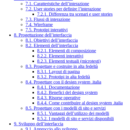
7.1. Caratteristiche dell’interazione
7.2. User stories per definire l’interazione
7.2.1. Differenza tra scenari e user stories
7.3. Flussi di interazione
7.4. Wireframe
7.5. Prototipi interattivi
8. Progettazione dell’interfaccia
8.1. Obiettivi dell’interfaccia
8.2. Elementi dell’interfaccia
8.2.1. Elementi di composizione
8.2.2. Elementi interattivi
8.2.3. Elementi testuali (microtesti)
8.3. Progettare e costruire in alta fedeltà
8.3.1. Layout di pagina
8.3.2. Prototipi in alta fedeltà
8.4. Progettare con il design system .italia
8.4.1. Documentazione
8.4.2. Benefici del design system
8.4.3. Risorse operative
8.4.4. Come contribuire al design system .italia
8.5. Progettare con i modelli di sito e servizi
8.5.1. Vantaggi dell’utilizzo dei modelli
8.5.2. I modelli di sito e servizi disponibili
9. Sviluppo dell’interfaccia
9.1. Approccio allo sviluppo