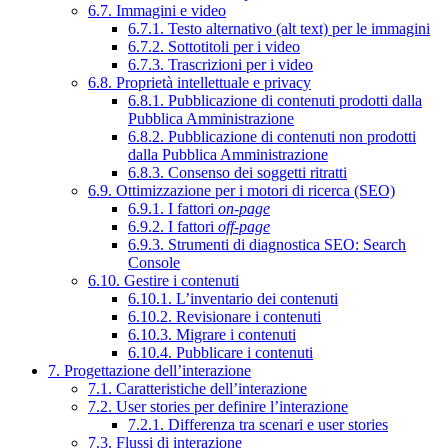
6.7. Immagini e video
6.7.1. Testo alternativo (alt text) per le immagini
6.7.2. Sottotitoli per i video
6.7.3. Trascrizioni per i video
6.8. Proprietà intellettuale e privacy
6.8.1. Pubblicazione di contenuti prodotti dalla
Pubblica Amministrazione
6.8.2. Pubblicazione di contenuti non prodotti
dalla Pubblica Amministrazione
6.8.3. Consenso dei soggetti ritratti
6.9. Ottimizzazione per i motori di ricerca (SEO)
6.9.1. I fattori
on-page
6.9.2. I fattori
off-page
6.9.3. Strumenti di diagnostica SEO: Search
Console
6.10. Gestire i contenuti
6.10.1. L’inventario dei contenuti
6.10.2. Revisionare i contenuti
6.10.3. Migrare i contenuti
6.10.4. Pubblicare i contenuti
7. Progettazione dell’interazione
7.1. Caratteristiche dell’interazione
7.2. User stories per definire l’interazione
7.2.1. Differenza tra scenari e user stories
7.3. Flussi di interazione