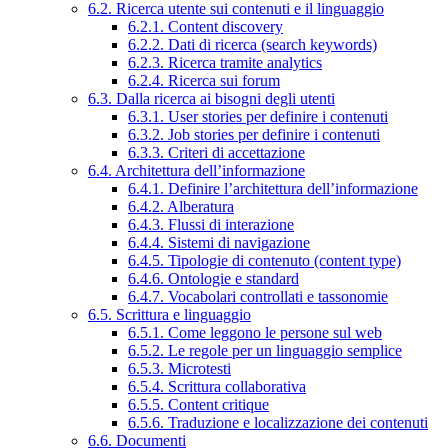
6.2. Ricerca utente sui contenuti e il linguaggio
6.2.1. Content discovery
6.2.2. Dati di ricerca (search keywords)
6.2.3. Ricerca tramite analytics
6.2.4. Ricerca sui forum
6.3. Dalla ricerca ai bisogni degli utenti
6.3.1. User stories per definire i contenuti
6.3.2. Job stories per definire i contenuti
6.3.3. Criteri di accettazione
6.4. Architettura dell’informazione
6.4.1. Definire l’architettura dell’informazione
6.4.2. Alberatura
6.4.3. Flussi di interazione
6.4.4. Sistemi di navigazione
6.4.5. Tipologie di contenuto (content type)
6.4.6. Ontologie e standard
6.4.7. Vocabolari controllati e tassonomie
6.5. Scrittura e linguaggio
6.5.1. Come leggono le persone sul web
6.5.2. Le regole per un linguaggio semplice
6.5.3. Microtesti
6.5.4. Scrittura collaborativa
6.5.5. Content critique
6.5.6. Traduzione e localizzazione dei contenuti
6.6. Documenti