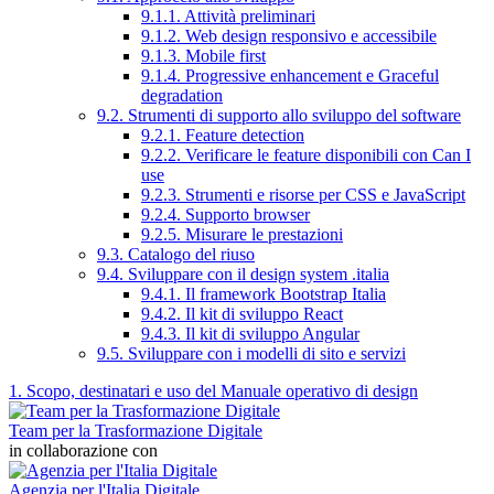
9.1.1. Attività preliminari
9.1.2. Web design responsivo e accessibile
9.1.3. Mobile first
9.1.4. Progressive enhancement e Graceful
degradation
9.2. Strumenti di supporto allo sviluppo del software
9.2.1. Feature detection
9.2.2. Verificare le feature disponibili con Can I
use
9.2.3. Strumenti e risorse per CSS e JavaScript
9.2.4. Supporto browser
9.2.5. Misurare le prestazioni
9.3. Catalogo del riuso
9.4. Sviluppare con il design system .italia
9.4.1. Il framework Bootstrap Italia
9.4.2. Il kit di sviluppo React
9.4.3. Il kit di sviluppo Angular
9.5. Sviluppare con i modelli di sito e servizi
1. Scopo, destinatari e uso del Manuale operativo di design
Team per la Trasformazione Digitale
in collaborazione con
Agenzia per l'Italia Digitale