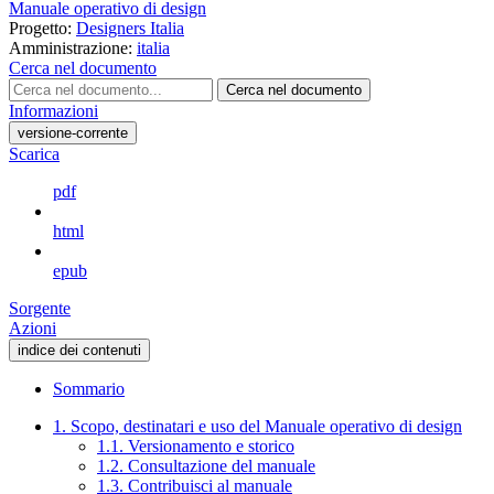
Manuale operativo di design
Progetto:
Designers Italia
Amministrazione:
italia
Cerca nel documento
Cerca nel documento
Informazioni
versione-corrente
Scarica
pdf
html
epub
Sorgente
Azioni
indice dei contenuti
Sommario
1. Scopo, destinatari e uso del Manuale operativo di design
1.1. Versionamento e storico
1.2. Consultazione del manuale
1.3. Contribuisci al manuale