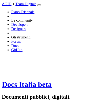
AGID
+
Team Digitale
Piano Triennale
Le community
Developers
Designers
Gli strumenti
Forum
Docs
GitHub
Docs Italia
beta
Documenti pubblici, digitali.