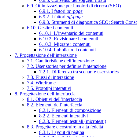
6.8.3. Consenso dei soggetti ritratti
6.9. Ottimizzazione per i motori di ricerca (SEO)
6.9.1. I fattori
on-page
6.9.2. I fattori
off-page
6.9.3. Strumenti di diagnostica SEO: Search Cons
6.10. Gestire i contenuti
6.10.1. L’inventario dei contenuti
6.10.2. Revisionare i contenuti
6.10.3. Migrare i contenuti
6.10.4. Pubblicare i contenuti
7. Progettazione dell’interazione
7.1. Caratteristiche dell’interazione
7.2. User stories per definire l’interazione
7.2.1. Differenza tra scenari e user stories
7.3. Flussi di interazione
7.4. Wireframe
7.5. Prototipi interattivi
8. Progettazione dell’interfaccia
8.1. Obiettivi dell’interfaccia
8.2. Elementi dell’interfaccia
8.2.1. Elementi di composizione
8.2.2. Elementi interattivi
8.2.3. Elementi testuali (microtesti)
8.3. Progettare e costruire in alta fedeltà
8.3.1. Layout di pagina