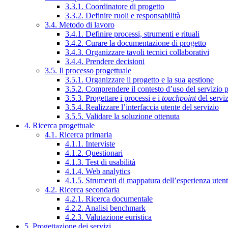
3.3.1. Coordinatore di progetto
3.3.2. Definire ruoli e responsabilità
3.4. Metodo di lavoro
3.4.1. Definire processi, strumenti e rituali
3.4.2. Curare la documentazione di progetto
3.4.3. Organizzare tavoli tecnici collaborativi
3.4.4. Prendere decisioni
3.5. Il processo progettuale
3.5.1. Organizzare il progetto e la sua gestione
3.5.2. Comprendere il contesto d’uso del servizio 
3.5.3. Progettare i processi e i
touchpoint
del servi
3.5.4. Realizzare l’interfaccia utente del servizio
3.5.5. Validare la soluzione ottenuta
4. Ricerca progettuale
4.1. Ricerca primaria
4.1.1. Interviste
4.1.2. Questionari
4.1.3. Test di usabilità
4.1.4. Web analytics
4.1.5. Strumenti di mappatura dell’esperienza uten
4.2. Ricerca secondaria
4.2.1. Ricerca documentale
4.2.2. Analisi benchmark
4.2.3. Valutazione euristica
5. Progettazione dei servizi