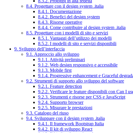
8.3.2. Prototipi in alta fedeltà
8.4. Progettare con il design system .italia
8.4.1. Documentazione
8.4.2. Benefici del design system
8.4.3. Risorse operative
8.4.4. Come contribuire al design system .italia
8.5. Progettare con i modelli di sito e servizi
8.5.1. Vantaggi dell’utilizzo dei modelli
8.5.2. I modelli di sito e servizi disponibili
9. Sviluppo dell’interfaccia
9.1. Approccio allo sviluppo
9.1.1. Attività preliminari
9.1.2. Web design responsivo e accessibile
9.1.3. Mobile first
9.1.4. Progressive enhancement e Graceful degrad
9.2. Strumenti di supporto allo sviluppo del software
9.2.1. Feature detection
9.2.2. Verificare le feature disponibili con Can I us
9.2.3. Strumenti e risorse per CSS e JavaScript
9.2.4. Supporto browser
9.2.5. Misurare le prestazioni
9.3. Catalogo del riuso
9.4. Sviluppare con il design system .italia
9.4.1. Il framework Bootstrap Italia
9.4.2. Il kit di sviluppo React