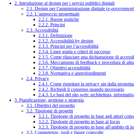
2. Introduzione al design per i servizi pubblici digitali
2.1. Design per l’amministrazione digitale (
e-government
2.2. L’approccio progettuale
2.2.1. Buone pratiche
2.2.2. Principi
2.3. Accessibilità
2.3.1. Definizione
2.3.2. Accessibilità by design
2.3.3. Principi per l’accessibilità
2.3.4. Linee guida e criteri di successo
2.3.5. Come rilasciare una dichiarazione di accessib
2.3.6. Meccanismo di feedback e procedura di attu
2.3.7. Obiettivi accessibilità
2.3.8. Normativa e approfondimenti
2.4. Privacy
2.4.1. Come rispettare la privacy sin dalla progettaz
2.4.2. Richiedi il consenso quando necessario
2.4.3. Le basi del sito web: architettura, informati
3. Pianificazione, gestione e strategia
3.1. Obiettivi del progetto
3.2. Tipologie di progetti
3.2.1. Tipologie di progetto in base agli attori coinv
3.2.2. Tipologie di progetto in base al focus
3.2.3. Tipologie di progetto in base all’ambito di i
3.3. Competenze, ruoli e figure coinvolte