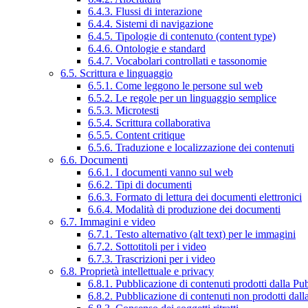
6.4.3. Flussi di interazione
6.4.4. Sistemi di navigazione
6.4.5. Tipologie di contenuto (content type)
6.4.6. Ontologie e standard
6.4.7. Vocabolari controllati e tassonomie
6.5. Scrittura e linguaggio
6.5.1. Come leggono le persone sul web
6.5.2. Le regole per un linguaggio semplice
6.5.3. Microtesti
6.5.4. Scrittura collaborativa
6.5.5. Content critique
6.5.6. Traduzione e localizzazione dei contenuti
6.6. Documenti
6.6.1. I documenti vanno sul web
6.6.2. Tipi di documenti
6.6.3. Formato di lettura dei documenti elettronici
6.6.4. Modalità di produzione dei documenti
6.7. Immagini e video
6.7.1. Testo alternativo (alt text) per le immagini
6.7.2. Sottotitoli per i video
6.7.3. Trascrizioni per i video
6.8. Proprietà intellettuale e privacy
6.8.1. Pubblicazione di contenuti prodotti dalla P
6.8.2. Pubblicazione di contenuti non prodotti dal