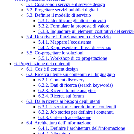
5.1. Cosa sono i servizi e il service design
5.2. Progettare servizi pubblici digitali
5.3. Definire il modello di servizio
5.3.1. Identificare gli attori coinvolti
5.3.2. Formulare la proposta di valore
5.3.3. Inquadrare gli elementi costitutivi del serviz
5.4. Descrivere il funzionamento del servizio
5.4.1. Mappare l’ecosistema
5.4.2. Rappresentare i flussi di servizio
5.5. Co-progettare le soluzioni
5.5.1. Workshop di co-progettazione
6. Progettazione dei contenuti
6.1. Cos’è il content design
6.2. Ricerca utente sui contenuti e il linguaggio
6.2.1. Content discovery
6.2.2. Dati di ricerca (search keywords)
6.2.3. Ricerca tramite analytics
6.2.4. Ricerca sui forum
6.3. Dalla ricerca ai bisogni degli utenti
6.3.1. User stories per definire i contenuti
6.3.2. Job stories per definire i contenuti
6.3.3. Criteri di accettazione
6.4. Architettura dell’informazione
6.4.1. Definire l’architettura dell’informazione
6.4.2. Alberatura