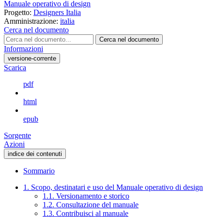
Manuale operativo di design
Progetto:
Designers Italia
Amministrazione:
italia
Cerca nel documento
Cerca nel documento
Informazioni
versione-corrente
Scarica
pdf
html
epub
Sorgente
Azioni
indice dei contenuti
Sommario
1. Scopo, destinatari e uso del Manuale operativo di design
1.1. Versionamento e storico
1.2. Consultazione del manuale
1.3. Contribuisci al manuale