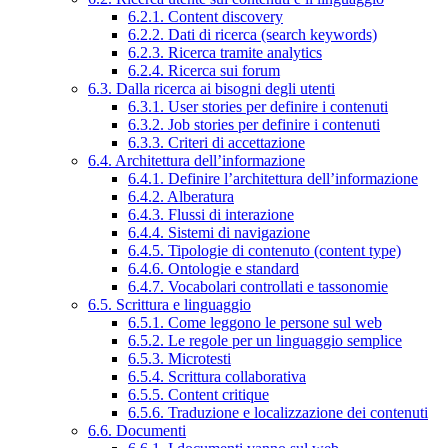
6.2.1. Content discovery
6.2.2. Dati di ricerca (search keywords)
6.2.3. Ricerca tramite analytics
6.2.4. Ricerca sui forum
6.3. Dalla ricerca ai bisogni degli utenti
6.3.1. User stories per definire i contenuti
6.3.2. Job stories per definire i contenuti
6.3.3. Criteri di accettazione
6.4. Architettura dell’informazione
6.4.1. Definire l’architettura dell’informazione
6.4.2. Alberatura
6.4.3. Flussi di interazione
6.4.4. Sistemi di navigazione
6.4.5. Tipologie di contenuto (content type)
6.4.6. Ontologie e standard
6.4.7. Vocabolari controllati e tassonomie
6.5. Scrittura e linguaggio
6.5.1. Come leggono le persone sul web
6.5.2. Le regole per un linguaggio semplice
6.5.3. Microtesti
6.5.4. Scrittura collaborativa
6.5.5. Content critique
6.5.6. Traduzione e localizzazione dei contenuti
6.6. Documenti