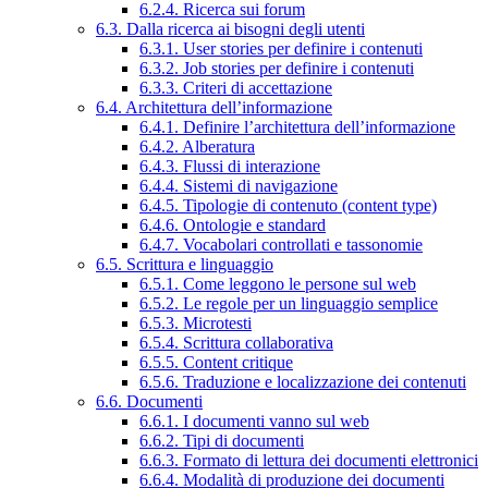
6.2.4. Ricerca sui forum
6.3. Dalla ricerca ai bisogni degli utenti
6.3.1. User stories per definire i contenuti
6.3.2. Job stories per definire i contenuti
6.3.3. Criteri di accettazione
6.4. Architettura dell’informazione
6.4.1. Definire l’architettura dell’informazione
6.4.2. Alberatura
6.4.3. Flussi di interazione
6.4.4. Sistemi di navigazione
6.4.5. Tipologie di contenuto (content type)
6.4.6. Ontologie e standard
6.4.7. Vocabolari controllati e tassonomie
6.5. Scrittura e linguaggio
6.5.1. Come leggono le persone sul web
6.5.2. Le regole per un linguaggio semplice
6.5.3. Microtesti
6.5.4. Scrittura collaborativa
6.5.5. Content critique
6.5.6. Traduzione e localizzazione dei contenuti
6.6. Documenti
6.6.1. I documenti vanno sul web
6.6.2. Tipi di documenti
6.6.3. Formato di lettura dei documenti elettronici
6.6.4. Modalità di produzione dei documenti