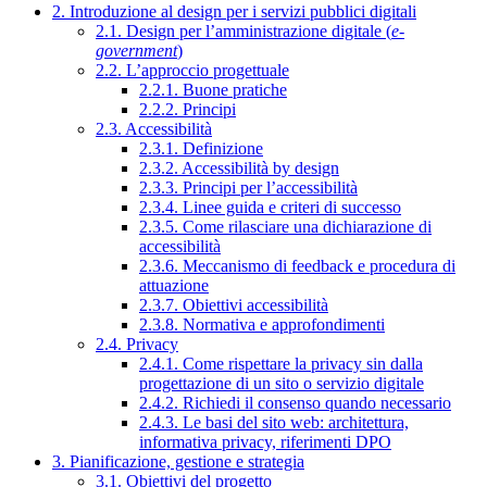
2. Introduzione al design per i servizi pubblici digitali
2.1. Design per l’amministrazione digitale (
e-
government
)
2.2. L’approccio progettuale
2.2.1. Buone pratiche
2.2.2. Principi
2.3. Accessibilità
2.3.1. Definizione
2.3.2. Accessibilità by design
2.3.3. Principi per l’accessibilità
2.3.4. Linee guida e criteri di successo
2.3.5. Come rilasciare una dichiarazione di
accessibilità
2.3.6. Meccanismo di feedback e procedura di
attuazione
2.3.7. Obiettivi accessibilità
2.3.8. Normativa e approfondimenti
2.4. Privacy
2.4.1. Come rispettare la privacy sin dalla
progettazione di un sito o servizio digitale
2.4.2. Richiedi il consenso quando necessario
2.4.3. Le basi del sito web: architettura,
informativa privacy, riferimenti DPO
3. Pianificazione, gestione e strategia
3.1. Obiettivi del progetto