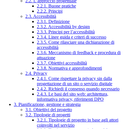
2.2. L’approccio progettuale
2.2.1. Buone pratiche
2.2.2. Principi
2.3. Accessibilità
2.3.1. Definizione
2.3.2. Accessibilità by design
2.3.3. Principi per l’accessibilità
2.3.4. Linee guida e criteri di successo
2.3.5. Come rilasciare una dichiarazione di
accessibilità
2.3.6. Meccanismo di feedback e procedura di
attuazione
2.3.7. Obiettivi accessibilità
2.3.8. Normativa e approfondimenti
2.4. Privacy
2.4.1. Come rispettare la privacy sin dalla
progettazione di un sito o servizio digitale
2.4.2. Richiedi il consenso quando necessario
2.4.3. Le basi del sito web: architettura,
informativa privacy, riferimenti DPO
3. Pianificazione, gestione e strategia
3.1. Obiettivi del progetto
3.2. Tipologie di progetti
3.2.1. Tipologie di progetto in base agli attori
coinvolti nel servizio