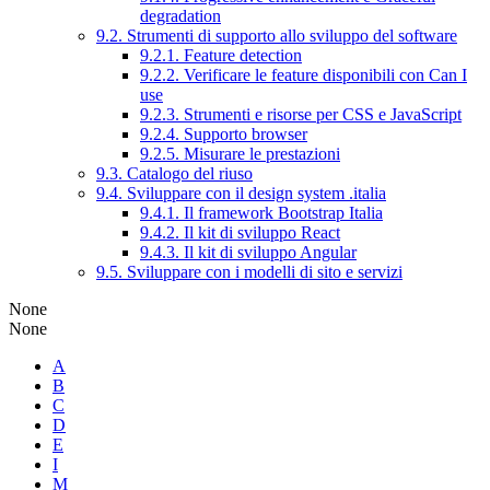
degradation
9.2. Strumenti di supporto allo sviluppo del software
9.2.1. Feature detection
9.2.2. Verificare le feature disponibili con Can I
use
9.2.3. Strumenti e risorse per CSS e JavaScript
9.2.4. Supporto browser
9.2.5. Misurare le prestazioni
9.3. Catalogo del riuso
9.4. Sviluppare con il design system .italia
9.4.1. Il framework Bootstrap Italia
9.4.2. Il kit di sviluppo React
9.4.3. Il kit di sviluppo Angular
9.5. Sviluppare con i modelli di sito e servizi
None
None
A
B
C
D
E
I
M