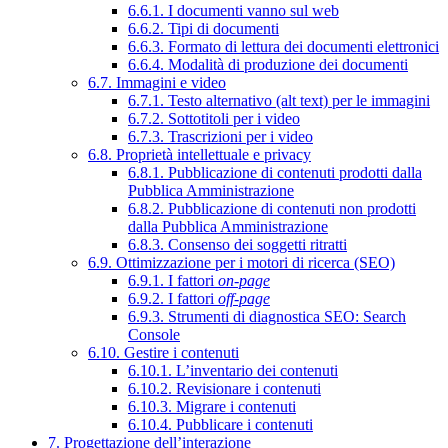
6.6.1. I documenti vanno sul web
6.6.2. Tipi di documenti
6.6.3. Formato di lettura dei documenti elettronici
6.6.4. Modalità di produzione dei documenti
6.7. Immagini e video
6.7.1. Testo alternativo (alt text) per le immagini
6.7.2. Sottotitoli per i video
6.7.3. Trascrizioni per i video
6.8. Proprietà intellettuale e privacy
6.8.1. Pubblicazione di contenuti prodotti dalla
Pubblica Amministrazione
6.8.2. Pubblicazione di contenuti non prodotti
dalla Pubblica Amministrazione
6.8.3. Consenso dei soggetti ritratti
6.9. Ottimizzazione per i motori di ricerca (SEO)
6.9.1. I fattori
on-page
6.9.2. I fattori
off-page
6.9.3. Strumenti di diagnostica SEO: Search
Console
6.10. Gestire i contenuti
6.10.1. L’inventario dei contenuti
6.10.2. Revisionare i contenuti
6.10.3. Migrare i contenuti
6.10.4. Pubblicare i contenuti
7. Progettazione dell’interazione