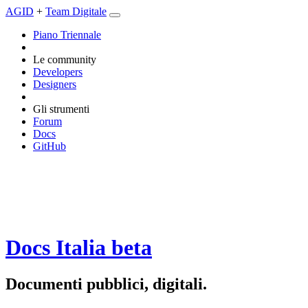
AGID
+
Team Digitale
Piano Triennale
Le community
Developers
Designers
Gli strumenti
Forum
Docs
GitHub
Docs Italia
beta
Documenti pubblici, digitali.