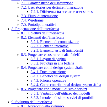
7.1. Caratteristiche dell’interazione
7.2. User stories per definire l’interazione
7.2.1. Differenza tra scenari e user stories
7.3. Flussi di interazione
7.4. Wireframe
7.5. Prototipi interattivi
8. Progettazione dell’interfaccia
8.1. Obiettivi dell’interfaccia
8.2. Elementi dell’interfaccia
8.2.1. Elementi di composizione
8.2.2. Elementi interattivi
8.2.3. Elementi testuali (microtesti)
8.3. Progettare e costruire in alta fedeltà
8.3.1. Layout di pagina
8.3.2. Prototipi in alta fedeltà
8.4. Progettare con il design system .italia
8.4.1. Documentazione
8.4.2. Benefici del design system
8.4.3. Risorse operative
8.4.4. Come contribuire al design system .italia
8.5. Progettare con i modelli di sito e servizi
8.5.1. Vantaggi dell’utilizzo dei modelli
8.5.2. I modelli di sito e servizi disponibili
9. Sviluppo dell’interfaccia
9.1. Approccio allo sviluppo