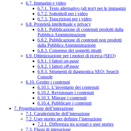
6.7. Immagini e video
6.7.1. Testo alternativo (alt text) per le immagini
6.7.2. Sottotitoli per i video
6.7.3. Trascrizioni per i video
6.8. Proprietà intellettuale e privacy
6.8.1. Pubblicazione di contenuti prodotti dalla
Pubblica Amministrazione
6.8.2. Pubblicazione di contenuti non prodotti
dalla Pubblica Amministrazione
6.8.3. Consenso dei soggetti ritratti
6.9. Ottimizzazione per i motori di ricerca (SEO)
6.9.1. I fattori
on-page
6.9.2. I fattori
off-page
6.9.3. Strumenti di diagnostica SEO: Search
Console
6.10. Gestire i contenuti
6.10.1. L’inventario dei contenuti
6.10.2. Revisionare i contenuti
6.10.3. Migrare i contenuti
6.10.4. Pubblicare i contenuti
7. Progettazione dell’interazione
7.1. Caratteristiche dell’interazione
7.2. User stories per definire l’interazione
7.2.1. Differenza tra scenari e user stories
7.3. Flussi di interazione