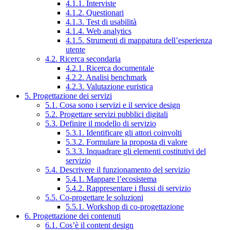
4.1.1. Interviste
4.1.2. Questionari
4.1.3. Test di usabilità
4.1.4. Web analytics
4.1.5. Strumenti di mappatura dell’esperienza
utente
4.2. Ricerca secondaria
4.2.1. Ricerca documentale
4.2.2. Analisi benchmark
4.2.3. Valutazione euristica
5. Progettazione dei servizi
5.1. Cosa sono i servizi e il service design
5.2. Progettare servizi pubblici digitali
5.3. Definire il modello di servizio
5.3.1. Identificare gli attori coinvolti
5.3.2. Formulare la proposta di valore
5.3.3. Inquadrare gli elementi costitutivi del
servizio
5.4. Descrivere il funzionamento del servizio
5.4.1. Mappare l’ecosistema
5.4.2. Rappresentare i flussi di servizio
5.5. Co-progettare le soluzioni
5.5.1. Workshop di co-progettazione
6. Progettazione dei contenuti
6.1. Cos’è il content design