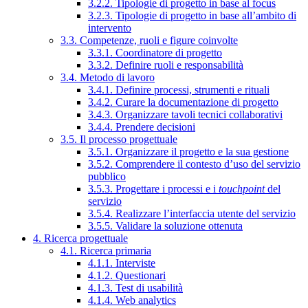
3.2.2. Tipologie di progetto in base al focus
3.2.3. Tipologie di progetto in base all’ambito di
intervento
3.3. Competenze, ruoli e figure coinvolte
3.3.1. Coordinatore di progetto
3.3.2. Definire ruoli e responsabilità
3.4. Metodo di lavoro
3.4.1. Definire processi, strumenti e rituali
3.4.2. Curare la documentazione di progetto
3.4.3. Organizzare tavoli tecnici collaborativi
3.4.4. Prendere decisioni
3.5. Il processo progettuale
3.5.1. Organizzare il progetto e la sua gestione
3.5.2. Comprendere il contesto d’uso del servizio
pubblico
3.5.3. Progettare i processi e i
touchpoint
del
servizio
3.5.4. Realizzare l’interfaccia utente del servizio
3.5.5. Validare la soluzione ottenuta
4. Ricerca progettuale
4.1. Ricerca primaria
4.1.1. Interviste
4.1.2. Questionari
4.1.3. Test di usabilità
4.1.4. Web analytics