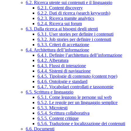
6.2. Ricerca utente sui contenuti e il linguaggio
6.2.1. Content discovery
6.2.2. Dati di ricerca (search keywords)
6.2.3. Ricerca tramite analytics
6.2.4. Ricerca sui forum
6.3. Dalla ricerca ai bisogni degli utenti
6.3.1. User stories per definire i contenuti
6.3.2. Job stories per definire i contenuti
6.3.3. Criteri di accettazione
6.4. Architettura dell’informazione
6.4.1. Definire l’architettura dell’informazione
6.4.2. Alberatura
6.4.3. Flussi di interazione
6.4.4. Sistemi di navigazione
6.4.5. Tipologie di contenuto (content type)
6.4.6. Ontologie e standard
6.4.7. Vocabolari controllati e tassonomie
6.5. Scrittura e linguaggio
6.5.1. Come leggono le persone sul web
6.5.2. Le regole per un linguaggio semplice
6.5.3. Microtesti
6.5.4. Scrittura collaborativa
6.5.5. Content critique
6.5.6. Traduzione e localizzazione dei contenuti
6.6. Documenti