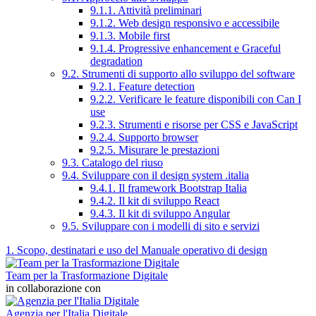
9.1.1. Attività preliminari
9.1.2. Web design responsivo e accessibile
9.1.3. Mobile first
9.1.4. Progressive enhancement e Graceful
degradation
9.2. Strumenti di supporto allo sviluppo del software
9.2.1. Feature detection
9.2.2. Verificare le feature disponibili con Can I
use
9.2.3. Strumenti e risorse per CSS e JavaScript
9.2.4. Supporto browser
9.2.5. Misurare le prestazioni
9.3. Catalogo del riuso
9.4. Sviluppare con il design system .italia
9.4.1. Il framework Bootstrap Italia
9.4.2. Il kit di sviluppo React
9.4.3. Il kit di sviluppo Angular
9.5. Sviluppare con i modelli di sito e servizi
1. Scopo, destinatari e uso del Manuale operativo di design
Team per la Trasformazione Digitale
in collaborazione con
Agenzia per l'Italia Digitale