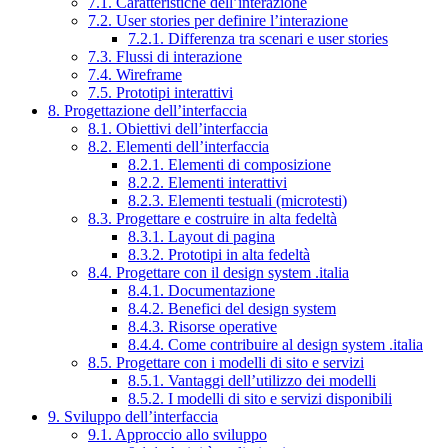
7.1. Caratteristiche dell’interazione
7.2. User stories per definire l’interazione
7.2.1. Differenza tra scenari e user stories
7.3. Flussi di interazione
7.4. Wireframe
7.5. Prototipi interattivi
8. Progettazione dell’interfaccia
8.1. Obiettivi dell’interfaccia
8.2. Elementi dell’interfaccia
8.2.1. Elementi di composizione
8.2.2. Elementi interattivi
8.2.3. Elementi testuali (microtesti)
8.3. Progettare e costruire in alta fedeltà
8.3.1. Layout di pagina
8.3.2. Prototipi in alta fedeltà
8.4. Progettare con il design system .italia
8.4.1. Documentazione
8.4.2. Benefici del design system
8.4.3. Risorse operative
8.4.4. Come contribuire al design system .italia
8.5. Progettare con i modelli di sito e servizi
8.5.1. Vantaggi dell’utilizzo dei modelli
8.5.2. I modelli di sito e servizi disponibili
9. Sviluppo dell’interfaccia
9.1. Approccio allo sviluppo