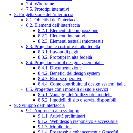
7.4. Wireframe
7.5. Prototipi interattivi
8. Progettazione dell’interfaccia
8.1. Obiettivi dell’interfaccia
8.2. Elementi dell’interfaccia
8.2.1. Elementi di composizione
8.2.2. Elementi interattivi
8.2.3. Elementi testuali (microtesti)
8.3. Progettare e costruire in alta fedeltà
8.3.1. Layout di pagina
8.3.2. Prototipi in alta fedeltà
8.4. Progettare con il design system .italia
8.4.1. Documentazione
8.4.2. Benefici del design system
8.4.3. Risorse operative
8.4.4. Come contribuire al design system .italia
8.5. Progettare con i modelli di sito e servizi
8.5.1. Vantaggi dell’utilizzo dei modelli
8.5.2. I modelli di sito e servizi disponibili
9. Sviluppo dell’interfaccia
9.1. Approccio allo sviluppo
9.1.1. Attività preliminari
9.1.2. Web design responsivo e accessibile
9.1.3. Mobile first
9.1.4. Progressive enhancement e Graceful