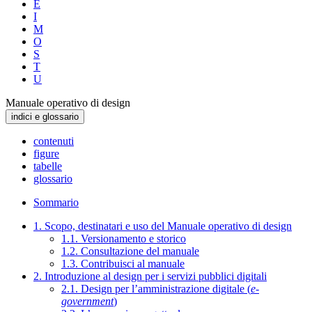
E
I
M
O
S
T
U
Manuale operativo di design
indici e glossario
contenuti
figure
tabelle
glossario
Sommario
1. Scopo, destinatari e uso del Manuale operativo di design
1.1. Versionamento e storico
1.2. Consultazione del manuale
1.3. Contribuisci al manuale
2. Introduzione al design per i servizi pubblici digitali
2.1. Design per l’amministrazione digitale (
e-
government
)