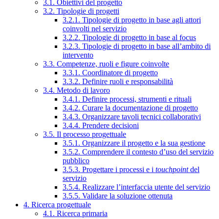
3.1. Obiettivi del progetto
3.2. Tipologie di progetti
3.2.1. Tipologie di progetto in base agli attori
coinvolti nel servizio
3.2.2. Tipologie di progetto in base al focus
3.2.3. Tipologie di progetto in base all’ambito di
intervento
3.3. Competenze, ruoli e figure coinvolte
3.3.1. Coordinatore di progetto
3.3.2. Definire ruoli e responsabilità
3.4. Metodo di lavoro
3.4.1. Definire processi, strumenti e rituali
3.4.2. Curare la documentazione di progetto
3.4.3. Organizzare tavoli tecnici collaborativi
3.4.4. Prendere decisioni
3.5. Il processo progettuale
3.5.1. Organizzare il progetto e la sua gestione
3.5.2. Comprendere il contesto d’uso del servizio
pubblico
3.5.3. Progettare i processi e i
touchpoint
del
servizio
3.5.4. Realizzare l’interfaccia utente del servizio
3.5.5. Validare la soluzione ottenuta
4. Ricerca progettuale
4.1. Ricerca primaria