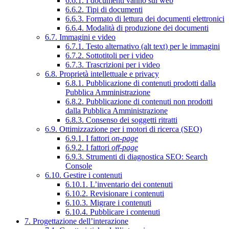
6.6.1. I documenti vanno sul web
6.6.2. Tipi di documenti
6.6.3. Formato di lettura dei documenti elettronici
6.6.4. Modalità di produzione dei documenti
6.7. Immagini e video
6.7.1. Testo alternativo (alt text) per le immagini
6.7.2. Sottotitoli per i video
6.7.3. Trascrizioni per i video
6.8. Proprietà intellettuale e privacy
6.8.1. Pubblicazione di contenuti prodotti dalla
Pubblica Amministrazione
6.8.2. Pubblicazione di contenuti non prodotti
dalla Pubblica Amministrazione
6.8.3. Consenso dei soggetti ritratti
6.9. Ottimizzazione per i motori di ricerca (SEO)
6.9.1. I fattori
on-page
6.9.2. I fattori
off-page
6.9.3. Strumenti di diagnostica SEO: Search
Console
6.10. Gestire i contenuti
6.10.1. L’inventario dei contenuti
6.10.2. Revisionare i contenuti
6.10.3. Migrare i contenuti
6.10.4. Pubblicare i contenuti
7. Progettazione dell’interazione