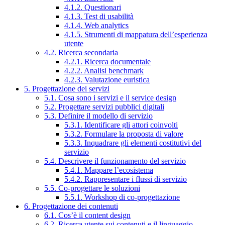
4.1.2. Questionari
4.1.3. Test di usabilità
4.1.4. Web analytics
4.1.5. Strumenti di mappatura dell’esperienza
utente
4.2. Ricerca secondaria
4.2.1. Ricerca documentale
4.2.2. Analisi benchmark
4.2.3. Valutazione euristica
5. Progettazione dei servizi
5.1. Cosa sono i servizi e il service design
5.2. Progettare servizi pubblici digitali
5.3. Definire il modello di servizio
5.3.1. Identificare gli attori coinvolti
5.3.2. Formulare la proposta di valore
5.3.3. Inquadrare gli elementi costitutivi del
servizio
5.4. Descrivere il funzionamento del servizio
5.4.1. Mappare l’ecosistema
5.4.2. Rappresentare i flussi di servizio
5.5. Co-progettare le soluzioni
5.5.1. Workshop di co-progettazione
6. Progettazione dei contenuti
6.1. Cos’è il content design
6.2. Ricerca utente sui contenuti e il linguaggio