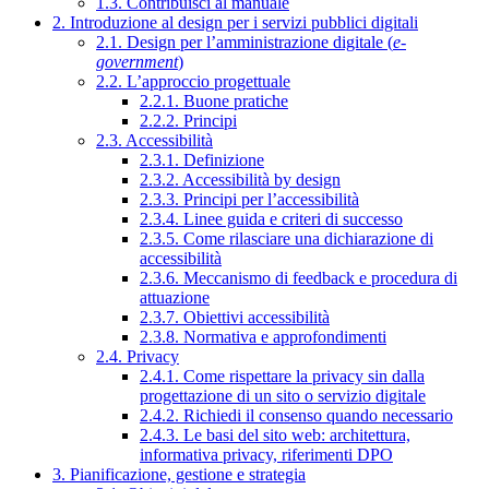
1.3. Contribuisci al manuale
2. Introduzione al design per i servizi pubblici digitali
2.1. Design per l’amministrazione digitale (
e-
government
)
2.2. L’approccio progettuale
2.2.1. Buone pratiche
2.2.2. Principi
2.3. Accessibilità
2.3.1. Definizione
2.3.2. Accessibilità by design
2.3.3. Principi per l’accessibilità
2.3.4. Linee guida e criteri di successo
2.3.5. Come rilasciare una dichiarazione di
accessibilità
2.3.6. Meccanismo di feedback e procedura di
attuazione
2.3.7. Obiettivi accessibilità
2.3.8. Normativa e approfondimenti
2.4. Privacy
2.4.1. Come rispettare la privacy sin dalla
progettazione di un sito o servizio digitale
2.4.2. Richiedi il consenso quando necessario
2.4.3. Le basi del sito web: architettura,
informativa privacy, riferimenti DPO
3. Pianificazione, gestione e strategia