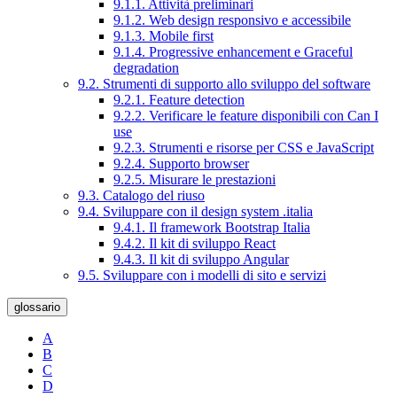
9.1.1. Attività preliminari
9.1.2. Web design responsivo e accessibile
9.1.3. Mobile first
9.1.4. Progressive enhancement e Graceful
degradation
9.2. Strumenti di supporto allo sviluppo del software
9.2.1. Feature detection
9.2.2. Verificare le feature disponibili con Can I
use
9.2.3. Strumenti e risorse per CSS e JavaScript
9.2.4. Supporto browser
9.2.5. Misurare le prestazioni
9.3. Catalogo del riuso
9.4. Sviluppare con il design system .italia
9.4.1. Il framework Bootstrap Italia
9.4.2. Il kit di sviluppo React
9.4.3. Il kit di sviluppo Angular
9.5. Sviluppare con i modelli di sito e servizi
glossario
A
B
C
D