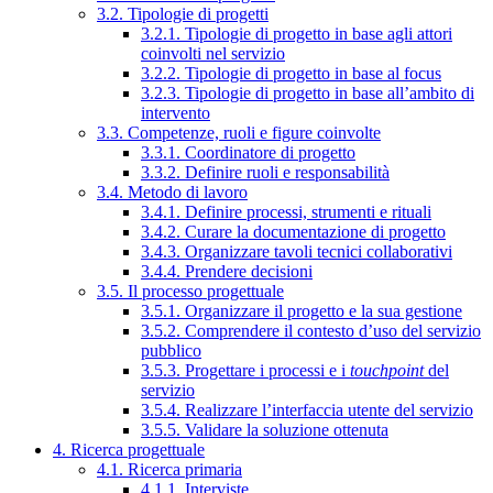
3.2. Tipologie di progetti
3.2.1. Tipologie di progetto in base agli attori
coinvolti nel servizio
3.2.2. Tipologie di progetto in base al focus
3.2.3. Tipologie di progetto in base all’ambito di
intervento
3.3. Competenze, ruoli e figure coinvolte
3.3.1. Coordinatore di progetto
3.3.2. Definire ruoli e responsabilità
3.4. Metodo di lavoro
3.4.1. Definire processi, strumenti e rituali
3.4.2. Curare la documentazione di progetto
3.4.3. Organizzare tavoli tecnici collaborativi
3.4.4. Prendere decisioni
3.5. Il processo progettuale
3.5.1. Organizzare il progetto e la sua gestione
3.5.2. Comprendere il contesto d’uso del servizio
pubblico
3.5.3. Progettare i processi e i
touchpoint
del
servizio
3.5.4. Realizzare l’interfaccia utente del servizio
3.5.5. Validare la soluzione ottenuta
4. Ricerca progettuale
4.1. Ricerca primaria
4.1.1. Interviste