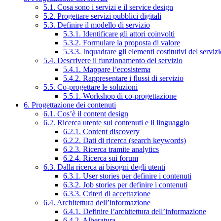
5.1. Cosa sono i servizi e il service design
5.2. Progettare servizi pubblici digitali
5.3. Definire il modello di servizio
5.3.1. Identificare gli attori coinvolti
5.3.2. Formulare la proposta di valore
5.3.3. Inquadrare gli elementi costitutivi del serviz
5.4. Descrivere il funzionamento del servizio
5.4.1. Mappare l’ecosistema
5.4.2. Rappresentare i flussi di servizio
5.5. Co-progettare le soluzioni
5.5.1. Workshop di co-progettazione
6. Progettazione dei contenuti
6.1. Cos’è il content design
6.2. Ricerca utente sui contenuti e il linguaggio
6.2.1. Content discovery
6.2.2. Dati di ricerca (search keywords)
6.2.3. Ricerca tramite analytics
6.2.4. Ricerca sui forum
6.3. Dalla ricerca ai bisogni degli utenti
6.3.1. User stories per definire i contenuti
6.3.2. Job stories per definire i contenuti
6.3.3. Criteri di accettazione
6.4. Architettura dell’informazione
6.4.1. Definire l’architettura dell’informazione
6.4.2. Alberatura