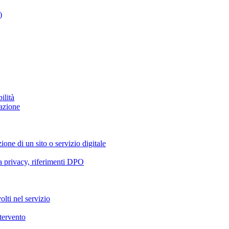
)
ilità
azione
ione di un sito o servizio digitale
va privacy, riferimenti DPO
olti nel servizio
ntervento