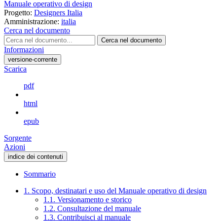
Manuale operativo di design
Progetto:
Designers Italia
Amministrazione:
italia
Cerca nel documento
Cerca nel documento
Informazioni
versione-corrente
Scarica
pdf
html
epub
Sorgente
Azioni
indice dei contenuti
Sommario
1. Scopo, destinatari e uso del Manuale operativo di design
1.1. Versionamento e storico
1.2. Consultazione del manuale
1.3. Contribuisci al manuale