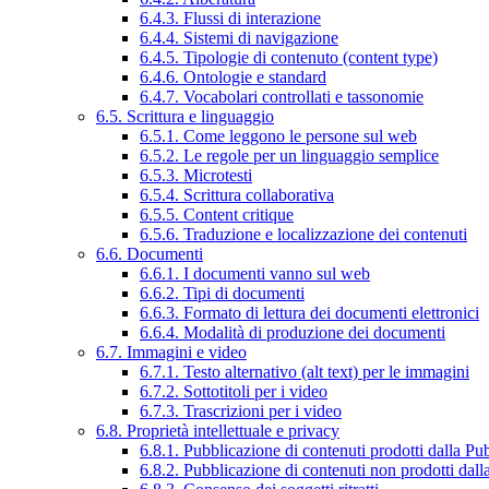
6.4.3. Flussi di interazione
6.4.4. Sistemi di navigazione
6.4.5. Tipologie di contenuto (content type)
6.4.6. Ontologie e standard
6.4.7. Vocabolari controllati e tassonomie
6.5. Scrittura e linguaggio
6.5.1. Come leggono le persone sul web
6.5.2. Le regole per un linguaggio semplice
6.5.3. Microtesti
6.5.4. Scrittura collaborativa
6.5.5. Content critique
6.5.6. Traduzione e localizzazione dei contenuti
6.6. Documenti
6.6.1. I documenti vanno sul web
6.6.2. Tipi di documenti
6.6.3. Formato di lettura dei documenti elettronici
6.6.4. Modalità di produzione dei documenti
6.7. Immagini e video
6.7.1. Testo alternativo (alt text) per le immagini
6.7.2. Sottotitoli per i video
6.7.3. Trascrizioni per i video
6.8. Proprietà intellettuale e privacy
6.8.1. Pubblicazione di contenuti prodotti dalla P
6.8.2. Pubblicazione di contenuti non prodotti dal