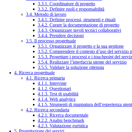
3.3.1. Coordinatore di progetto
3.3.2. Definire ruoli e responsabilità
3.4. Metodo di lavoro
3.4.1. Definire processi, strumenti e rituali
3.4.2. Curare la documentazione di progetto
3.4.3. Organizzare tavoli tecnici collaborativi
3.4.4. Prendere decisioni
3.5. Il processo progettuale
3.5.1. Organizzare il progetto e la sua gestione
3.5.2. Comprendere il contesto d’uso del servizio 
3.5.3. Progettare i processi e i
touchpoint
del servi
3.5.4. Realizzare l’interfaccia utente del servizio
3.5.5. Validare la soluzione ottenuta
4. Ricerca progettuale
4.1. Ricerca primaria
4.1.1. Interviste
4.1.2. Questionari
4.1.3. Test di usabilità
4.1.4. Web analytics
4.1.5. Strumenti di mappatura dell’esperienza uten
4.2. Ricerca secondaria
4.2.1. Ricerca documentale
4.2.2. Analisi benchmark
4.2.3. Valutazione euristica
5. Progettazione dei servizi