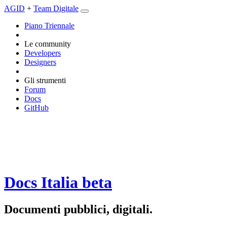
AGID
+
Team Digitale
Piano Triennale
Le community
Developers
Designers
Gli strumenti
Forum
Docs
GitHub
Docs Italia
beta
Documenti pubblici, digitali.