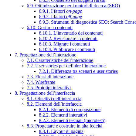
6.8.3. Consenso dei soggetti ritratti
6.9. Ottimizzazione per i motori di ricerca (SEO)
6.9.1. I fattori
on-page
6.9.2. I fattori
off-page
6.9.3. Strumenti di diagnostica SEO: Search Cons
6.10. Gestire i contenuti
6.10.1. L’inventario dei contenuti
6.10.2. Revisionare i contenuti
6.10.3. Migrare i contenuti
6.10.4. Pubblicare i contenuti
7. Progettazione dell’interazione
7.1. Caratteristiche dell’interazione
7.2. User stories per definire l’interazione
7.2.1. Differenza tra scenari e user stories
7.3. Flussi di interazione
7.4. Wireframe
7.5. Prototipi interattivi
8. Progettazione dell’interfaccia
8.1. Obiettivi dell’interfaccia
8.2. Elementi dell’interfaccia
8.2.1. Elementi di composizione
8.2.2. Elementi interattivi
8.2.3. Elementi testuali (microtesti)
8.3. Progettare e costruire in alta fedeltà
8.3.1. Layout di pagina