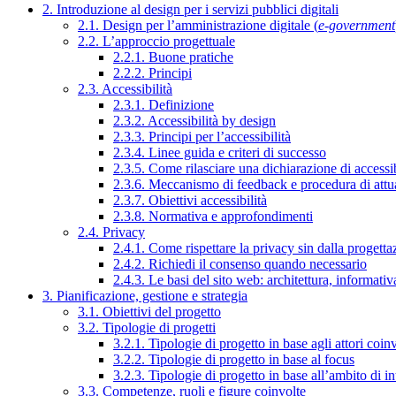
2. Introduzione al design per i servizi pubblici digitali
2.1. Design per l’amministrazione digitale (
e-government
2.2. L’approccio progettuale
2.2.1. Buone pratiche
2.2.2. Principi
2.3. Accessibilità
2.3.1. Definizione
2.3.2. Accessibilità by design
2.3.3. Principi per l’accessibilità
2.3.4. Linee guida e criteri di successo
2.3.5. Come rilasciare una dichiarazione di accessib
2.3.6. Meccanismo di feedback e procedura di attu
2.3.7. Obiettivi accessibilità
2.3.8. Normativa e approfondimenti
2.4. Privacy
2.4.1. Come rispettare la privacy sin dalla progettaz
2.4.2. Richiedi il consenso quando necessario
2.4.3. Le basi del sito web: architettura, informati
3. Pianificazione, gestione e strategia
3.1. Obiettivi del progetto
3.2. Tipologie di progetti
3.2.1. Tipologie di progetto in base agli attori coinv
3.2.2. Tipologie di progetto in base al focus
3.2.3. Tipologie di progetto in base all’ambito di i
3.3. Competenze, ruoli e figure coinvolte