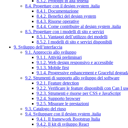
8.3.2. Prototipi in alta fedeltà
8.4. Progettare con il design system .italia
8.4.1. Documentazione
8.4.2. Benefici del design system
8.4.3. Risorse operative
8.4.4. Come contribuire al design system .italia
8.5. Progettare con i modelli di sito e servizi
8.5.1. Vantaggi dell’utilizzo dei modelli
8.5.2. I modelli di sito e servizi disponibili
9. Sviluppo dell’interfaccia
9.1. Approccio allo sviluppo
9.1.1. Attività preliminari
9.1.2. Web design responsivo e accessibile
9.1.3. Mobile first
9.1.4. Progressive enhancement e Graceful degrad
9.2. Strumenti di supporto allo sviluppo del software
9.2.1. Feature detection
9.2.2. Verificare le feature disponibili con Can I us
9.2.3. Strumenti e risorse per CSS e JavaScript
9.2.4. Supporto browser
9.2.5. Misurare le prestazioni
9.3. Catalogo del riuso
9.4. Sviluppare con il design system .italia
9.4.1. Il framework Bootstrap Italia
9.4.2. Il kit di sviluppo React