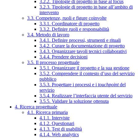
3.2.2. Tipologie di progetto in base al focus
3.2.3. Tipologie di progetto in base all’ambito di
intervento
3.3. Competenze, ruoli e figure coinvolte
3.3.1. Coordinatore di progetto
3.3.2. Definire ruoli e responsabilità
3.4. Metodo di lavoro
3.4.1. Definire processi, strumenti e rituali
3.4.2. Curare la documentazione di progetto
3.4.3. Organizzare tavoli tecnici collaborativi
3.4.4. Prendere decisioni
3.5. Il processo progettuale
3.5.1. Organizzare il progetto e la sua gestione
3.5.2. Comprendere il contesto d’uso del servizio
pubblico
3.5.3. Progettare i processi e i
touchpoint
del
servizio
3.5.4. Realizzare l’interfaccia utente del servizio
3.5.5. Validare la soluzione ottenuta
4. Ricerca progettuale
4.1. Ricerca primaria
4.1.1. Interviste
4.1.2. Questionari
4.1.3. Test di usabilità
4.1.4. Web analytics