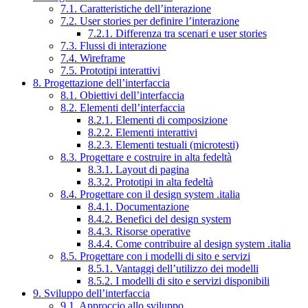
7.1. Caratteristiche dell’interazione
7.2. User stories per definire l’interazione
7.2.1. Differenza tra scenari e user stories
7.3. Flussi di interazione
7.4. Wireframe
7.5. Prototipi interattivi
8. Progettazione dell’interfaccia
8.1. Obiettivi dell’interfaccia
8.2. Elementi dell’interfaccia
8.2.1. Elementi di composizione
8.2.2. Elementi interattivi
8.2.3. Elementi testuali (microtesti)
8.3. Progettare e costruire in alta fedeltà
8.3.1. Layout di pagina
8.3.2. Prototipi in alta fedeltà
8.4. Progettare con il design system .italia
8.4.1. Documentazione
8.4.2. Benefici del design system
8.4.3. Risorse operative
8.4.4. Come contribuire al design system .italia
8.5. Progettare con i modelli di sito e servizi
8.5.1. Vantaggi dell’utilizzo dei modelli
8.5.2. I modelli di sito e servizi disponibili
9. Sviluppo dell’interfaccia
9.1. Approccio allo sviluppo