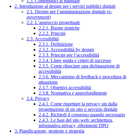
1.3. Contribuisci al manuale
2. Introduzione al design per i servizi pubblici digitali
2.1. Design per l’amministrazione digitale (
e-
government
)
2.2. L’approccio progettuale
2.2.1. Buone pratiche
2.2.2. Principi
2.3. Accessibilità
2.3.1. Definizione
2.3.2. Accessibilità by design
2.3.3. Principi per l’accessibilità
2.3.4. Linee guida e criteri di successo
2.3.5. Come rilasciare una dichiarazione di
accessibilità
2.3.6. Meccanismo di feedback e procedura di
attuazione
2.3.7. Obiettivi accessibilità
2.3.8. Normativa e approfondimenti
2.4. Privacy
2.4.1. Come rispettare la privacy sin dalla
progettazione di un sito o servizio digitale
2.4.2. Richiedi il consenso quando necessario
2.4.3. Le basi del sito web: architettura,
informativa privacy, riferimenti DPO
3. Pianificazione, gestione e strategia