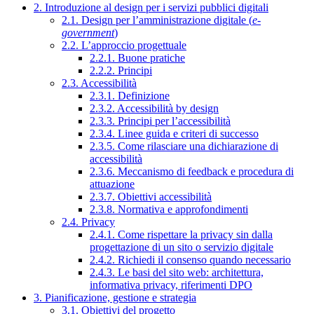
2. Introduzione al design per i servizi pubblici digitali
2.1. Design per l’amministrazione digitale (
e-
government
)
2.2. L’approccio progettuale
2.2.1. Buone pratiche
2.2.2. Principi
2.3. Accessibilità
2.3.1. Definizione
2.3.2. Accessibilità by design
2.3.3. Principi per l’accessibilità
2.3.4. Linee guida e criteri di successo
2.3.5. Come rilasciare una dichiarazione di
accessibilità
2.3.6. Meccanismo di feedback e procedura di
attuazione
2.3.7. Obiettivi accessibilità
2.3.8. Normativa e approfondimenti
2.4. Privacy
2.4.1. Come rispettare la privacy sin dalla
progettazione di un sito o servizio digitale
2.4.2. Richiedi il consenso quando necessario
2.4.3. Le basi del sito web: architettura,
informativa privacy, riferimenti DPO
3. Pianificazione, gestione e strategia
3.1. Obiettivi del progetto