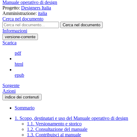
Manuale operativo di design
Progetto:
Designers Italia
Amministrazione:
italia
Cerca nel documento
Cerca nel documento
Informazioni
versione-corrente
Scarica
pdf
html
epub
Sorgente
Azioni
indice dei contenuti
Sommario
1. Scopo, destinatari e uso del Manuale operativo di design
1.1. Versionamento e storico
1.2. Consultazione del manuale
1.3. Contribuisci al manuale