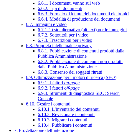
6.6.1. I documenti vanno sul web
6.6.2. Tipi di documenti
6.6.3. Formato di lettura dei documenti elettronici
6.6.4. Modalità di produzione dei documenti
6.7. Immagini e video
6.7.1. Testo alternativo (alt text) per le immagini
6.7.2. Sottotitoli per i video
6.7.3. Trascrizioni per i video
6.8. Proprietà intellettuale e privacy
6.8.1. Pubblicazione di contenuti prodotti dalla
Pubblica Amministrazione
6.8.2. Pubblicazione di contenuti non prodotti
dalla Pubblica Amministrazione
6.8.3. Consenso dei soggetti ritratti
6.9. Ottimizzazione per i motori di ricerca (SEO)
6.9.1. I fattori
on-page
6.9.2. I fattori
off-page
6.9.3. Strumenti di diagnostica SEO: Search
Console
6.10. Gestire i contenuti
6.10.1. L’inventario dei contenuti
6.10.2. Revisionare i contenuti
6.10.3. Migrare i contenuti
6.10.4. Pubblicare i contenuti
7. Progettazione dell’interazione