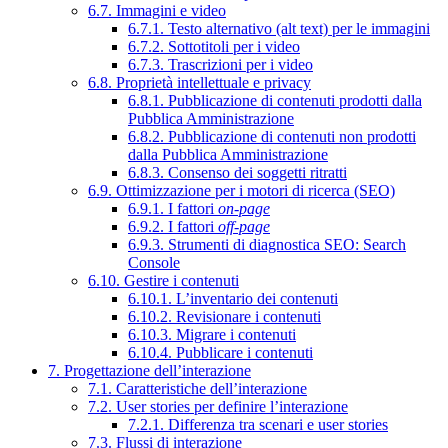
6.7. Immagini e video
6.7.1. Testo alternativo (alt text) per le immagini
6.7.2. Sottotitoli per i video
6.7.3. Trascrizioni per i video
6.8. Proprietà intellettuale e privacy
6.8.1. Pubblicazione di contenuti prodotti dalla
Pubblica Amministrazione
6.8.2. Pubblicazione di contenuti non prodotti
dalla Pubblica Amministrazione
6.8.3. Consenso dei soggetti ritratti
6.9. Ottimizzazione per i motori di ricerca (SEO)
6.9.1. I fattori
on-page
6.9.2. I fattori
off-page
6.9.3. Strumenti di diagnostica SEO: Search
Console
6.10. Gestire i contenuti
6.10.1. L’inventario dei contenuti
6.10.2. Revisionare i contenuti
6.10.3. Migrare i contenuti
6.10.4. Pubblicare i contenuti
7. Progettazione dell’interazione
7.1. Caratteristiche dell’interazione
7.2. User stories per definire l’interazione
7.2.1. Differenza tra scenari e user stories
7.3. Flussi di interazione