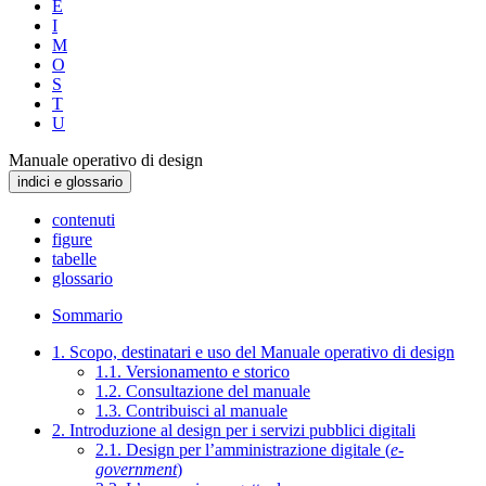
E
I
M
O
S
T
U
Manuale operativo di design
indici e glossario
contenuti
figure
tabelle
glossario
Sommario
1. Scopo, destinatari e uso del Manuale operativo di design
1.1. Versionamento e storico
1.2. Consultazione del manuale
1.3. Contribuisci al manuale
2. Introduzione al design per i servizi pubblici digitali
2.1. Design per l’amministrazione digitale (
e-
government
)