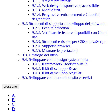
9.1.1. Attività preliminari
9.1.2. Web design responsivo e accessibile
9.1.3. Mobile first
9.1.4. Progressive enhancement e Graceful
degradation
9.2. Strumenti di supporto allo sviluppo del software
9.2.1. Feature detection
9.2.2. Verificare le feature disponibili con Can I
use
9.2.3. Strumenti e risorse per CSS e JavaScript
9.2.4. Supporto browser
9.2.5. Misurare le prestazioni
9.3. Catalogo del riuso
9.4. Sviluppare con il design system .italia
9.4.1. Il framework Bootstrap Italia
9.4.2. Il kit di sviluppo React
9.4.3. Il kit di sviluppo Angular
9.5. Sviluppare con i modelli di sito e servizi
glossario
A
B
C
D