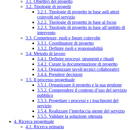
3.1. Obiettivi del progetto
3.2. Tipologie di progetti
3.2.1. Tipologie di progetto in base agli attori
coinvolti nel servizio
3.2.2. Tipologie di progetto in base al focus
3.2.3. Tipologie di progetto in base all’ambito di
intervento
3.3. Competenze, ruoli e figure coinvolte
3.3.1. Coordinatore di progetto
3.3.2. Definire ruoli e responsabilità
3.4. Metodo di lavoro
3.4.1. Definire processi, strumenti e rituali
3.4.2. Curare la documentazione di progetto
3.4.3. Organizzare tavoli tecnici collaborativi
3.4.4. Prendere decisioni
3.5. Il processo progettuale
3.5.1. Organizzare il progetto e la sua gestione
3.5.2. Comprendere il contesto d’uso del servizio
pubblico
3.5.3. Progettare i processi e i
touchpoint
del
servizio
3.5.4. Realizzare l’interfaccia utente del servizio
3.5.5. Validare la soluzione ottenuta
4. Ricerca progettuale
4.1. Ricerca primaria