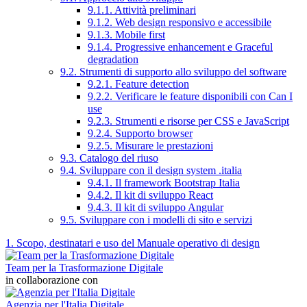
9.1.1. Attività preliminari
9.1.2. Web design responsivo e accessibile
9.1.3. Mobile first
9.1.4. Progressive enhancement e Graceful
degradation
9.2. Strumenti di supporto allo sviluppo del software
9.2.1. Feature detection
9.2.2. Verificare le feature disponibili con Can I
use
9.2.3. Strumenti e risorse per CSS e JavaScript
9.2.4. Supporto browser
9.2.5. Misurare le prestazioni
9.3. Catalogo del riuso
9.4. Sviluppare con il design system .italia
9.4.1. Il framework Bootstrap Italia
9.4.2. Il kit di sviluppo React
9.4.3. Il kit di sviluppo Angular
9.5. Sviluppare con i modelli di sito e servizi
1. Scopo, destinatari e uso del Manuale operativo di design
Team per la Trasformazione Digitale
in collaborazione con
Agenzia per l'Italia Digitale