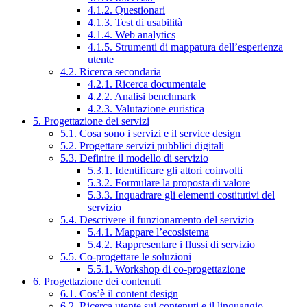
4.1.2. Questionari
4.1.3. Test di usabilità
4.1.4. Web analytics
4.1.5. Strumenti di mappatura dell’esperienza
utente
4.2. Ricerca secondaria
4.2.1. Ricerca documentale
4.2.2. Analisi benchmark
4.2.3. Valutazione euristica
5. Progettazione dei servizi
5.1. Cosa sono i servizi e il service design
5.2. Progettare servizi pubblici digitali
5.3. Definire il modello di servizio
5.3.1. Identificare gli attori coinvolti
5.3.2. Formulare la proposta di valore
5.3.3. Inquadrare gli elementi costitutivi del
servizio
5.4. Descrivere il funzionamento del servizio
5.4.1. Mappare l’ecosistema
5.4.2. Rappresentare i flussi di servizio
5.5. Co-progettare le soluzioni
5.5.1. Workshop di co-progettazione
6. Progettazione dei contenuti
6.1. Cos’è il content design
6.2. Ricerca utente sui contenuti e il linguaggio