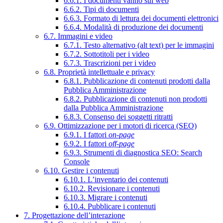
6.6.1. I documenti vanno sul web
6.6.2. Tipi di documenti
6.6.3. Formato di lettura dei documenti elettronici
6.6.4. Modalità di produzione dei documenti
6.7. Immagini e video
6.7.1. Testo alternativo (alt text) per le immagini
6.7.2. Sottotitoli per i video
6.7.3. Trascrizioni per i video
6.8. Proprietà intellettuale e privacy
6.8.1. Pubblicazione di contenuti prodotti dalla
Pubblica Amministrazione
6.8.2. Pubblicazione di contenuti non prodotti
dalla Pubblica Amministrazione
6.8.3. Consenso dei soggetti ritratti
6.9. Ottimizzazione per i motori di ricerca (SEO)
6.9.1. I fattori
on-page
6.9.2. I fattori
off-page
6.9.3. Strumenti di diagnostica SEO: Search
Console
6.10. Gestire i contenuti
6.10.1. L’inventario dei contenuti
6.10.2. Revisionare i contenuti
6.10.3. Migrare i contenuti
6.10.4. Pubblicare i contenuti
7. Progettazione dell’interazione