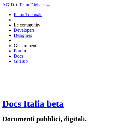
AGID
+
Team Digitale
Piano Triennale
Le community
Developers
Designers
Gli strumenti
Forum
Docs
GitHub
Docs Italia
beta
Documenti pubblici, digitali.