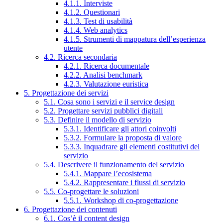
4.1.1. Interviste
4.1.2. Questionari
4.1.3. Test di usabilità
4.1.4. Web analytics
4.1.5. Strumenti di mappatura dell’esperienza
utente
4.2. Ricerca secondaria
4.2.1. Ricerca documentale
4.2.2. Analisi benchmark
4.2.3. Valutazione euristica
5. Progettazione dei servizi
5.1. Cosa sono i servizi e il service design
5.2. Progettare servizi pubblici digitali
5.3. Definire il modello di servizio
5.3.1. Identificare gli attori coinvolti
5.3.2. Formulare la proposta di valore
5.3.3. Inquadrare gli elementi costitutivi del
servizio
5.4. Descrivere il funzionamento del servizio
5.4.1. Mappare l’ecosistema
5.4.2. Rappresentare i flussi di servizio
5.5. Co-progettare le soluzioni
5.5.1. Workshop di co-progettazione
6. Progettazione dei contenuti
6.1. Cos’è il content design