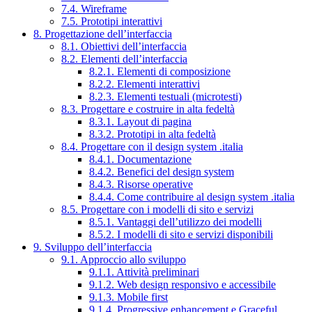
7.4. Wireframe
7.5. Prototipi interattivi
8. Progettazione dell’interfaccia
8.1. Obiettivi dell’interfaccia
8.2. Elementi dell’interfaccia
8.2.1. Elementi di composizione
8.2.2. Elementi interattivi
8.2.3. Elementi testuali (microtesti)
8.3. Progettare e costruire in alta fedeltà
8.3.1. Layout di pagina
8.3.2. Prototipi in alta fedeltà
8.4. Progettare con il design system .italia
8.4.1. Documentazione
8.4.2. Benefici del design system
8.4.3. Risorse operative
8.4.4. Come contribuire al design system .italia
8.5. Progettare con i modelli di sito e servizi
8.5.1. Vantaggi dell’utilizzo dei modelli
8.5.2. I modelli di sito e servizi disponibili
9. Sviluppo dell’interfaccia
9.1. Approccio allo sviluppo
9.1.1. Attività preliminari
9.1.2. Web design responsivo e accessibile
9.1.3. Mobile first
9.1.4. Progressive enhancement e Graceful