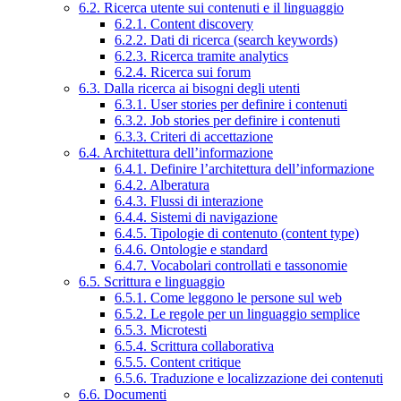
6.2. Ricerca utente sui contenuti e il linguaggio
6.2.1. Content discovery
6.2.2. Dati di ricerca (search keywords)
6.2.3. Ricerca tramite analytics
6.2.4. Ricerca sui forum
6.3. Dalla ricerca ai bisogni degli utenti
6.3.1. User stories per definire i contenuti
6.3.2. Job stories per definire i contenuti
6.3.3. Criteri di accettazione
6.4. Architettura dell’informazione
6.4.1. Definire l’architettura dell’informazione
6.4.2. Alberatura
6.4.3. Flussi di interazione
6.4.4. Sistemi di navigazione
6.4.5. Tipologie di contenuto (content type)
6.4.6. Ontologie e standard
6.4.7. Vocabolari controllati e tassonomie
6.5. Scrittura e linguaggio
6.5.1. Come leggono le persone sul web
6.5.2. Le regole per un linguaggio semplice
6.5.3. Microtesti
6.5.4. Scrittura collaborativa
6.5.5. Content critique
6.5.6. Traduzione e localizzazione dei contenuti
6.6. Documenti