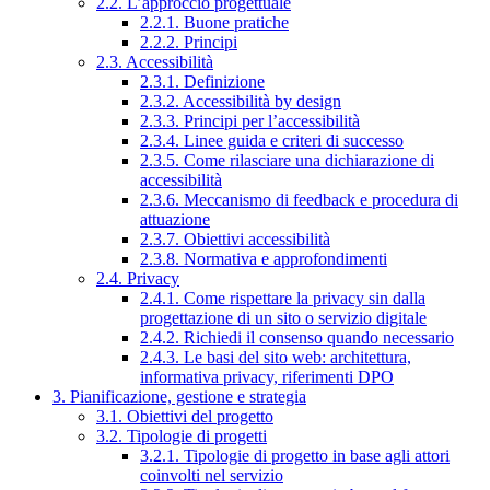
2.2. L’approccio progettuale
2.2.1. Buone pratiche
2.2.2. Principi
2.3. Accessibilità
2.3.1. Definizione
2.3.2. Accessibilità by design
2.3.3. Principi per l’accessibilità
2.3.4. Linee guida e criteri di successo
2.3.5. Come rilasciare una dichiarazione di
accessibilità
2.3.6. Meccanismo di feedback e procedura di
attuazione
2.3.7. Obiettivi accessibilità
2.3.8. Normativa e approfondimenti
2.4. Privacy
2.4.1. Come rispettare la privacy sin dalla
progettazione di un sito o servizio digitale
2.4.2. Richiedi il consenso quando necessario
2.4.3. Le basi del sito web: architettura,
informativa privacy, riferimenti DPO
3. Pianificazione, gestione e strategia
3.1. Obiettivi del progetto
3.2. Tipologie di progetti
3.2.1. Tipologie di progetto in base agli attori
coinvolti nel servizio