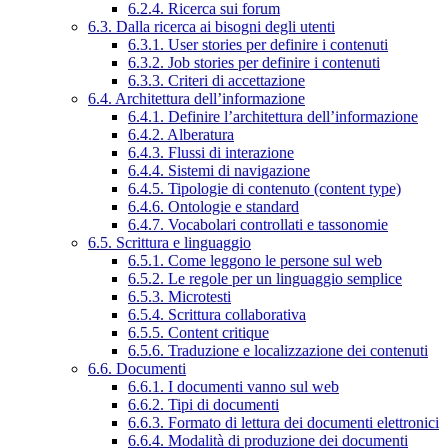
6.2.4. Ricerca sui forum
6.3. Dalla ricerca ai bisogni degli utenti
6.3.1. User stories per definire i contenuti
6.3.2. Job stories per definire i contenuti
6.3.3. Criteri di accettazione
6.4. Architettura dell’informazione
6.4.1. Definire l’architettura dell’informazione
6.4.2. Alberatura
6.4.3. Flussi di interazione
6.4.4. Sistemi di navigazione
6.4.5. Tipologie di contenuto (content type)
6.4.6. Ontologie e standard
6.4.7. Vocabolari controllati e tassonomie
6.5. Scrittura e linguaggio
6.5.1. Come leggono le persone sul web
6.5.2. Le regole per un linguaggio semplice
6.5.3. Microtesti
6.5.4. Scrittura collaborativa
6.5.5. Content critique
6.5.6. Traduzione e localizzazione dei contenuti
6.6. Documenti
6.6.1. I documenti vanno sul web
6.6.2. Tipi di documenti
6.6.3. Formato di lettura dei documenti elettronici
6.6.4. Modalità di produzione dei documenti