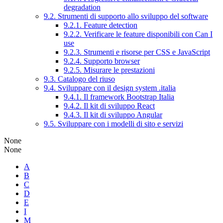
degradation
9.2. Strumenti di supporto allo sviluppo del software
9.2.1. Feature detection
9.2.2. Verificare le feature disponibili con Can I
use
9.2.3. Strumenti e risorse per CSS e JavaScript
9.2.4. Supporto browser
9.2.5. Misurare le prestazioni
9.3. Catalogo del riuso
9.4. Sviluppare con il design system .italia
9.4.1. Il framework Bootstrap Italia
9.4.2. Il kit di sviluppo React
9.4.3. Il kit di sviluppo Angular
9.5. Sviluppare con i modelli di sito e servizi
None
None
A
B
C
D
E
I
M