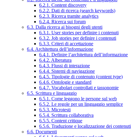
6.2.1. Content discovery
6.2.2. Dati di ricerca (search keywords)
6.2.3. Ricerca tramite analytics
6.2.4. Ricerca sui forum
6.3. Dalla ricerca ai bisogni degli utenti
6.3.1. User stories per definire i contenuti
6.3.2. Job stories per definire i contenuti
6.3.3. Criteri di accettazione
6.4. Architettura dell’informazione
6.4.1. Definire l’architettura dell’informazione
6.4.2. Alberatura
6.4.3. Flussi di interazione
6.4.4. Sistemi di navigazione
6.4.5. Tipologie di contenuto (content type)
6.4.6. Ontologie e standard
6.4.7. Vocabolari controllati e tassonomie
6.5. Scrittura e linguaggio
6.5.1. Come leggono le persone sul web
6.5.2. Le regole per un linguaggio semplice
6.5.3. Microtesti
6.5.4. Scrittura collaborativa
6.5.5. Content critique
6.5.6. Traduzione e localizzazione dei contenuti
6.6. Documenti