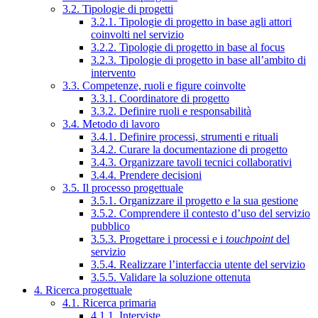
3.2. Tipologie di progetti
3.2.1. Tipologie di progetto in base agli attori
coinvolti nel servizio
3.2.2. Tipologie di progetto in base al focus
3.2.3. Tipologie di progetto in base all’ambito di
intervento
3.3. Competenze, ruoli e figure coinvolte
3.3.1. Coordinatore di progetto
3.3.2. Definire ruoli e responsabilità
3.4. Metodo di lavoro
3.4.1. Definire processi, strumenti e rituali
3.4.2. Curare la documentazione di progetto
3.4.3. Organizzare tavoli tecnici collaborativi
3.4.4. Prendere decisioni
3.5. Il processo progettuale
3.5.1. Organizzare il progetto e la sua gestione
3.5.2. Comprendere il contesto d’uso del servizio
pubblico
3.5.3. Progettare i processi e i
touchpoint
del
servizio
3.5.4. Realizzare l’interfaccia utente del servizio
3.5.5. Validare la soluzione ottenuta
4. Ricerca progettuale
4.1. Ricerca primaria
4.1.1. Interviste