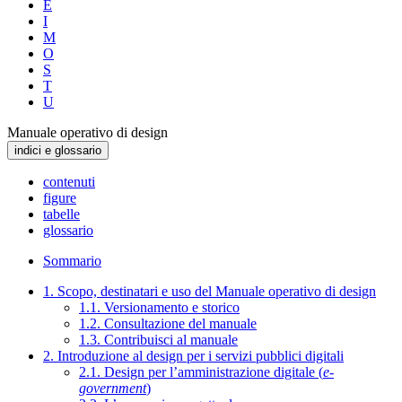
E
I
M
O
S
T
U
Manuale operativo di design
indici e glossario
contenuti
figure
tabelle
glossario
Sommario
1. Scopo, destinatari e uso del Manuale operativo di design
1.1. Versionamento e storico
1.2. Consultazione del manuale
1.3. Contribuisci al manuale
2. Introduzione al design per i servizi pubblici digitali
2.1. Design per l’amministrazione digitale (
e-
government
)