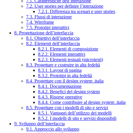
7.1. Caratteristiche dell’interazione
7.2. User stories per definire l’interazione
7.2.1. Differenza tra scenari e user stories
7.3. Flussi di interazione
7.4. Wireframe
7.5. Prototipi interattivi
8. Progettazione dell’interfaccia
8.1. Obiettivi dell’interfaccia
8.2. Elementi dell’interfaccia
8.2.1. Elementi di composizione
8.2.2. Elementi interattivi
8.2.3. Elementi testuali (microtesti)
8.3. Progettare e costruire in alta fedeltà
8.3.1. Layout di pagina
8.3.2. Prototipi in alta fedeltà
8.4. Progettare con il design system .italia
8.4.1. Documentazione
8.4.2. Benefici del design system
8.4.3. Risorse operative
8.4.4. Come contribuire al design system .italia
8.5. Progettare con i modelli di sito e servizi
8.5.1. Vantaggi dell’utilizzo dei modelli
8.5.2. I modelli di sito e servizi disponibili
9. Sviluppo dell’interfaccia
9.1. Approccio allo sviluppo