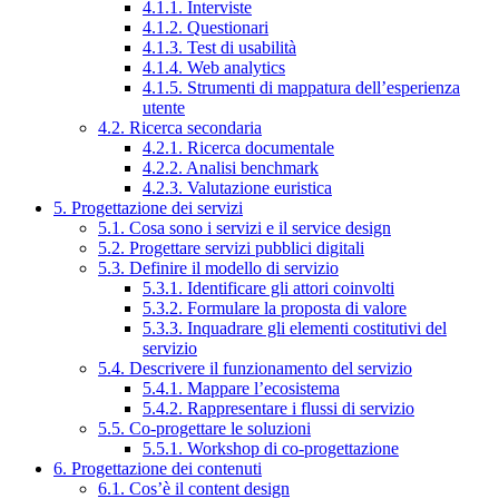
4.1.1. Interviste
4.1.2. Questionari
4.1.3. Test di usabilità
4.1.4. Web analytics
4.1.5. Strumenti di mappatura dell’esperienza
utente
4.2. Ricerca secondaria
4.2.1. Ricerca documentale
4.2.2. Analisi benchmark
4.2.3. Valutazione euristica
5. Progettazione dei servizi
5.1. Cosa sono i servizi e il service design
5.2. Progettare servizi pubblici digitali
5.3. Definire il modello di servizio
5.3.1. Identificare gli attori coinvolti
5.3.2. Formulare la proposta di valore
5.3.3. Inquadrare gli elementi costitutivi del
servizio
5.4. Descrivere il funzionamento del servizio
5.4.1. Mappare l’ecosistema
5.4.2. Rappresentare i flussi di servizio
5.5. Co-progettare le soluzioni
5.5.1. Workshop di co-progettazione
6. Progettazione dei contenuti
6.1. Cos’è il content design