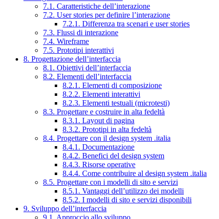
7.1. Caratteristiche dell’interazione
7.2. User stories per definire l’interazione
7.2.1. Differenza tra scenari e user stories
7.3. Flussi di interazione
7.4. Wireframe
7.5. Prototipi interattivi
8. Progettazione dell’interfaccia
8.1. Obiettivi dell’interfaccia
8.2. Elementi dell’interfaccia
8.2.1. Elementi di composizione
8.2.2. Elementi interattivi
8.2.3. Elementi testuali (microtesti)
8.3. Progettare e costruire in alta fedeltà
8.3.1. Layout di pagina
8.3.2. Prototipi in alta fedeltà
8.4. Progettare con il design system .italia
8.4.1. Documentazione
8.4.2. Benefici del design system
8.4.3. Risorse operative
8.4.4. Come contribuire al design system .italia
8.5. Progettare con i modelli di sito e servizi
8.5.1. Vantaggi dell’utilizzo dei modelli
8.5.2. I modelli di sito e servizi disponibili
9. Sviluppo dell’interfaccia
9.1. Approccio allo sviluppo