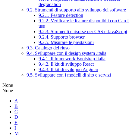
degradation
9.2. Strumenti di supporto allo sviluppo del software
9.2.1. Feature detection
9.2.2. Verificare le feature disponibili con Can I
use
9.2.3. Strumenti e risorse per CSS e JavaScript
9.2.4. Supporto browser
9.2.5. Misurare le prestazioni
9.3. Catalogo del riuso
9.4. Sviluppare con il design system .italia
9.4.1. Il framework Bootstrap Italia
9.4.2. Il kit di sviluppo React
9.4.3. Il kit di sviluppo Angular
9.5. Sviluppare con i modelli di sito e servizi
None
None
A
B
C
D
E
I
M