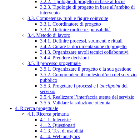
3.2.2. Tipologie di progetto in base al focus
3.2.3. Tipologie di progetto in base all’ambito di
intervento
3.3. Competenze, ruoli e figure coinvolte
3.3.1. Coordinatore di progetto
3.3.2. Definire ruoli e responsabilità
3.4. Metodo di lavoro
3.4.1. Definire processi, strumenti e rituali
3.4.2. Curare la documentazione di progetto
3.4.3. Organizzare tavoli tecnici collaborativi
3.4.4. Prendere decisioni
3.5. Il processo progettuale
3.5.1. Organizzare il progetto e la sua gestione
3.5.2. Comprendere il contesto d’uso del servizio
pubblico
3.5.3. Progettare i processi e i
touchpoint
del
servizio
3.5.4. Realizzare l’interfaccia utente del servizio
3.5.5. Validare la soluzione ottenuta
4. Ricerca progettuale
4.1. Ricerca primaria
4.1.1. Interviste
4.1.2. Questionari
4.1.3. Test di usabilità
4.1.4. Web analytics