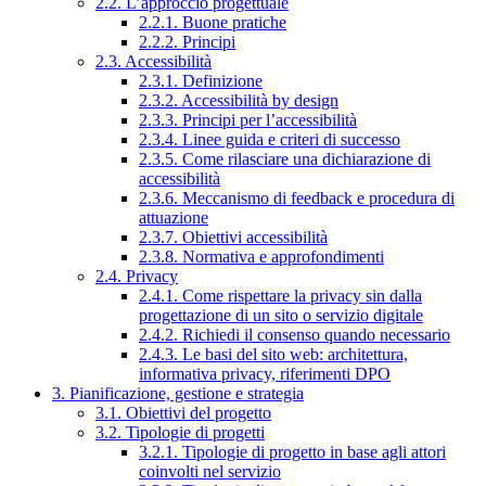
2.2. L’approccio progettuale
2.2.1. Buone pratiche
2.2.2. Principi
2.3. Accessibilità
2.3.1. Definizione
2.3.2. Accessibilità by design
2.3.3. Principi per l’accessibilità
2.3.4. Linee guida e criteri di successo
2.3.5. Come rilasciare una dichiarazione di
accessibilità
2.3.6. Meccanismo di feedback e procedura di
attuazione
2.3.7. Obiettivi accessibilità
2.3.8. Normativa e approfondimenti
2.4. Privacy
2.4.1. Come rispettare la privacy sin dalla
progettazione di un sito o servizio digitale
2.4.2. Richiedi il consenso quando necessario
2.4.3. Le basi del sito web: architettura,
informativa privacy, riferimenti DPO
3. Pianificazione, gestione e strategia
3.1. Obiettivi del progetto
3.2. Tipologie di progetti
3.2.1. Tipologie di progetto in base agli attori
coinvolti nel servizio