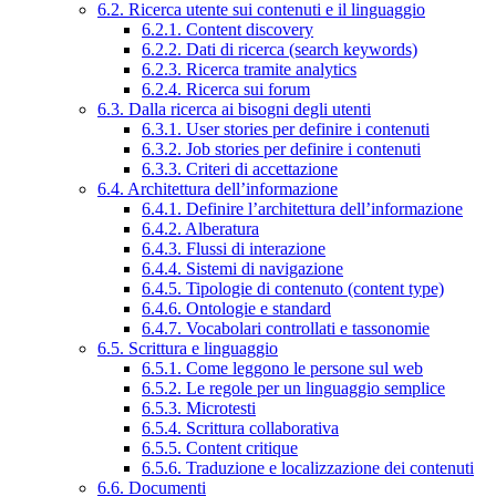
6.2. Ricerca utente sui contenuti e il linguaggio
6.2.1. Content discovery
6.2.2. Dati di ricerca (search keywords)
6.2.3. Ricerca tramite analytics
6.2.4. Ricerca sui forum
6.3. Dalla ricerca ai bisogni degli utenti
6.3.1. User stories per definire i contenuti
6.3.2. Job stories per definire i contenuti
6.3.3. Criteri di accettazione
6.4. Architettura dell’informazione
6.4.1. Definire l’architettura dell’informazione
6.4.2. Alberatura
6.4.3. Flussi di interazione
6.4.4. Sistemi di navigazione
6.4.5. Tipologie di contenuto (content type)
6.4.6. Ontologie e standard
6.4.7. Vocabolari controllati e tassonomie
6.5. Scrittura e linguaggio
6.5.1. Come leggono le persone sul web
6.5.2. Le regole per un linguaggio semplice
6.5.3. Microtesti
6.5.4. Scrittura collaborativa
6.5.5. Content critique
6.5.6. Traduzione e localizzazione dei contenuti
6.6. Documenti