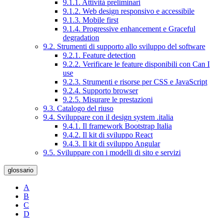
9.1.1. Attività preliminari
9.1.2. Web design responsivo e accessibile
9.1.3. Mobile first
9.1.4. Progressive enhancement e Graceful
degradation
9.2. Strumenti di supporto allo sviluppo del software
9.2.1. Feature detection
9.2.2. Verificare le feature disponibili con Can I
use
9.2.3. Strumenti e risorse per CSS e JavaScript
9.2.4. Supporto browser
9.2.5. Misurare le prestazioni
9.3. Catalogo del riuso
9.4. Sviluppare con il design system .italia
9.4.1. Il framework Bootstrap Italia
9.4.2. Il kit di sviluppo React
9.4.3. Il kit di sviluppo Angular
9.5. Sviluppare con i modelli di sito e servizi
glossario
A
B
C
D