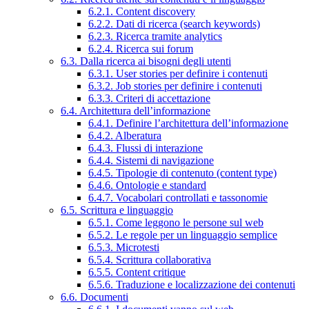
6.2.1. Content discovery
6.2.2. Dati di ricerca (search keywords)
6.2.3. Ricerca tramite analytics
6.2.4. Ricerca sui forum
6.3. Dalla ricerca ai bisogni degli utenti
6.3.1. User stories per definire i contenuti
6.3.2. Job stories per definire i contenuti
6.3.3. Criteri di accettazione
6.4. Architettura dell’informazione
6.4.1. Definire l’architettura dell’informazione
6.4.2. Alberatura
6.4.3. Flussi di interazione
6.4.4. Sistemi di navigazione
6.4.5. Tipologie di contenuto (content type)
6.4.6. Ontologie e standard
6.4.7. Vocabolari controllati e tassonomie
6.5. Scrittura e linguaggio
6.5.1. Come leggono le persone sul web
6.5.2. Le regole per un linguaggio semplice
6.5.3. Microtesti
6.5.4. Scrittura collaborativa
6.5.5. Content critique
6.5.6. Traduzione e localizzazione dei contenuti
6.6. Documenti