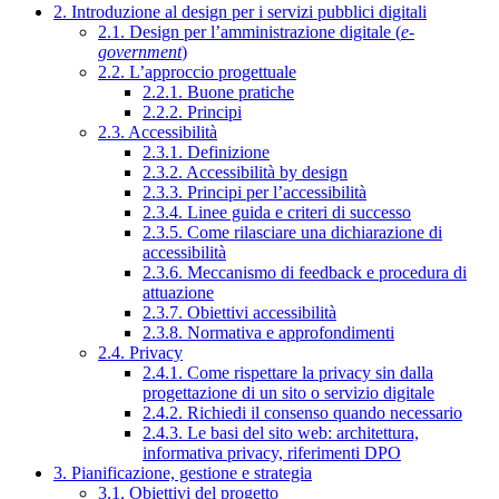
2. Introduzione al design per i servizi pubblici digitali
2.1. Design per l’amministrazione digitale (
e-
government
)
2.2. L’approccio progettuale
2.2.1. Buone pratiche
2.2.2. Principi
2.3. Accessibilità
2.3.1. Definizione
2.3.2. Accessibilità by design
2.3.3. Principi per l’accessibilità
2.3.4. Linee guida e criteri di successo
2.3.5. Come rilasciare una dichiarazione di
accessibilità
2.3.6. Meccanismo di feedback e procedura di
attuazione
2.3.7. Obiettivi accessibilità
2.3.8. Normativa e approfondimenti
2.4. Privacy
2.4.1. Come rispettare la privacy sin dalla
progettazione di un sito o servizio digitale
2.4.2. Richiedi il consenso quando necessario
2.4.3. Le basi del sito web: architettura,
informativa privacy, riferimenti DPO
3. Pianificazione, gestione e strategia
3.1. Obiettivi del progetto