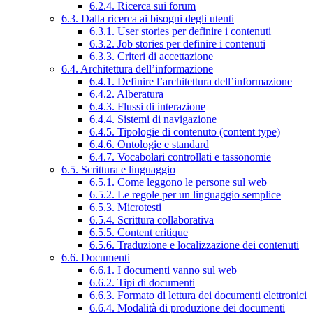
6.2.4. Ricerca sui forum
6.3. Dalla ricerca ai bisogni degli utenti
6.3.1. User stories per definire i contenuti
6.3.2. Job stories per definire i contenuti
6.3.3. Criteri di accettazione
6.4. Architettura dell’informazione
6.4.1. Definire l’architettura dell’informazione
6.4.2. Alberatura
6.4.3. Flussi di interazione
6.4.4. Sistemi di navigazione
6.4.5. Tipologie di contenuto (content type)
6.4.6. Ontologie e standard
6.4.7. Vocabolari controllati e tassonomie
6.5. Scrittura e linguaggio
6.5.1. Come leggono le persone sul web
6.5.2. Le regole per un linguaggio semplice
6.5.3. Microtesti
6.5.4. Scrittura collaborativa
6.5.5. Content critique
6.5.6. Traduzione e localizzazione dei contenuti
6.6. Documenti
6.6.1. I documenti vanno sul web
6.6.2. Tipi di documenti
6.6.3. Formato di lettura dei documenti elettronici
6.6.4. Modalità di produzione dei documenti