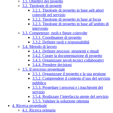
3.1. Obiettivi del progetto
3.2. Tipologie di progetti
3.2.1. Tipologie di progetto in base agli attori
coinvolti nel servizio
3.2.2. Tipologie di progetto in base al focus
3.2.3. Tipologie di progetto in base all’ambito di
intervento
3.3. Competenze, ruoli e figure coinvolte
3.3.1. Coordinatore di progetto
3.3.2. Definire ruoli e responsabilità
3.4. Metodo di lavoro
3.4.1. Definire processi, strumenti e rituali
3.4.2. Curare la documentazione di progetto
3.4.3. Organizzare tavoli tecnici collaborativi
3.4.4. Prendere decisioni
3.5. Il processo progettuale
3.5.1. Organizzare il progetto e la sua gestione
3.5.2. Comprendere il contesto d’uso del servizio
pubblico
3.5.3. Progettare i processi e i
touchpoint
del
servizio
3.5.4. Realizzare l’interfaccia utente del servizio
3.5.5. Validare la soluzione ottenuta
4. Ricerca progettuale
4.1. Ricerca primaria