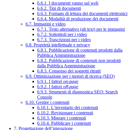
6.6.1. I documenti vanno sul web
6.6.2. Tipi di documenti
6.6.3. Formato di lettura dei documenti elettronici
6.6.4. Modalità di produzione dei documenti
6.7. Immagini e video
6.7.1. Testo alternativo (alt text) per le immagini
6.7.2. Sottotitoli per i video
6.7.3. Trascrizioni per i video
6.8. Proprietà intellettuale e privacy
6.8.1. Pubblicazione di contenuti prodotti dalla
Pubblica Amministrazione
6.8.2. Pubblicazione di contenuti non prodotti
dalla Pubblica Amministrazione
6.8.3. Consenso dei soggetti ritratti
6.9. Ottimizzazione per i motori di ricerca (SEO)
6.9.1. I fattori
on-page
6.9.2. I fattori
off-page
6.9.3. Strumenti di diagnostica SEO: Search
Console
6.10. Gestire i contenuti
6.10.1. L’inventario dei contenuti
6.10.2. Revisionare i contenuti
6.10.3. Migrare i contenuti
6.10.4. Pubblicare i contenuti
7. Progettazione dell’interazione