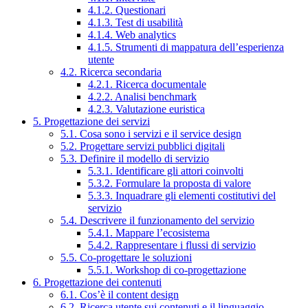
4.1.2. Questionari
4.1.3. Test di usabilità
4.1.4. Web analytics
4.1.5. Strumenti di mappatura dell’esperienza
utente
4.2. Ricerca secondaria
4.2.1. Ricerca documentale
4.2.2. Analisi benchmark
4.2.3. Valutazione euristica
5. Progettazione dei servizi
5.1. Cosa sono i servizi e il service design
5.2. Progettare servizi pubblici digitali
5.3. Definire il modello di servizio
5.3.1. Identificare gli attori coinvolti
5.3.2. Formulare la proposta di valore
5.3.3. Inquadrare gli elementi costitutivi del
servizio
5.4. Descrivere il funzionamento del servizio
5.4.1. Mappare l’ecosistema
5.4.2. Rappresentare i flussi di servizio
5.5. Co-progettare le soluzioni
5.5.1. Workshop di co-progettazione
6. Progettazione dei contenuti
6.1. Cos’è il content design
6.2. Ricerca utente sui contenuti e il linguaggio