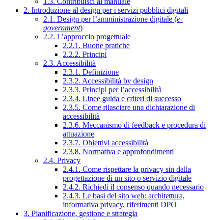
1.3. Contribuisci al manuale
2. Introduzione al design per i servizi pubblici digitali
2.1. Design per l’amministrazione digitale (
e-
government
)
2.2. L’approccio progettuale
2.2.1. Buone pratiche
2.2.2. Principi
2.3. Accessibilità
2.3.1. Definizione
2.3.2. Accessibilità by design
2.3.3. Principi per l’accessibilità
2.3.4. Linee guida e criteri di successo
2.3.5. Come rilasciare una dichiarazione di
accessibilità
2.3.6. Meccanismo di feedback e procedura di
attuazione
2.3.7. Obiettivi accessibilità
2.3.8. Normativa e approfondimenti
2.4. Privacy
2.4.1. Come rispettare la privacy sin dalla
progettazione di un sito o servizio digitale
2.4.2. Richiedi il consenso quando necessario
2.4.3. Le basi del sito web: architettura,
informativa privacy, riferimenti DPO
3. Pianificazione, gestione e strategia