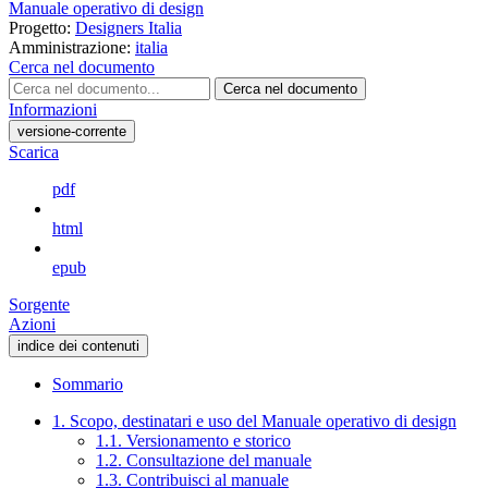
Manuale operativo di design
Progetto:
Designers Italia
Amministrazione:
italia
Cerca nel documento
Cerca nel documento
Informazioni
versione-corrente
Scarica
pdf
html
epub
Sorgente
Azioni
indice dei contenuti
Sommario
1. Scopo, destinatari e uso del Manuale operativo di design
1.1. Versionamento e storico
1.2. Consultazione del manuale
1.3. Contribuisci al manuale