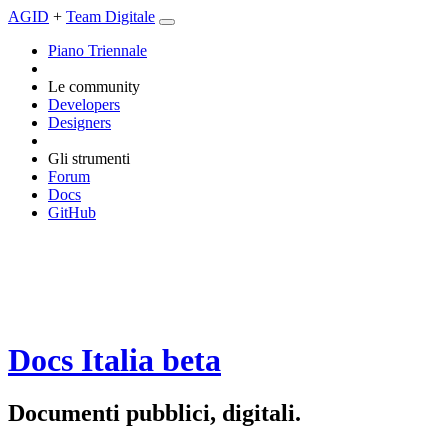
AGID
+
Team Digitale
Piano Triennale
Le community
Developers
Designers
Gli strumenti
Forum
Docs
GitHub
Docs Italia
beta
Documenti pubblici, digitali.