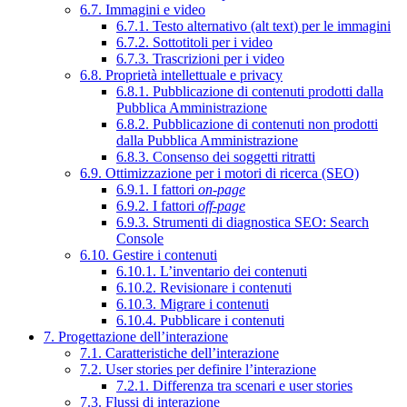
6.7. Immagini e video
6.7.1. Testo alternativo (alt text) per le immagini
6.7.2. Sottotitoli per i video
6.7.3. Trascrizioni per i video
6.8. Proprietà intellettuale e privacy
6.8.1. Pubblicazione di contenuti prodotti dalla
Pubblica Amministrazione
6.8.2. Pubblicazione di contenuti non prodotti
dalla Pubblica Amministrazione
6.8.3. Consenso dei soggetti ritratti
6.9. Ottimizzazione per i motori di ricerca (SEO)
6.9.1. I fattori
on-page
6.9.2. I fattori
off-page
6.9.3. Strumenti di diagnostica SEO: Search
Console
6.10. Gestire i contenuti
6.10.1. L’inventario dei contenuti
6.10.2. Revisionare i contenuti
6.10.3. Migrare i contenuti
6.10.4. Pubblicare i contenuti
7. Progettazione dell’interazione
7.1. Caratteristiche dell’interazione
7.2. User stories per definire l’interazione
7.2.1. Differenza tra scenari e user stories
7.3. Flussi di interazione