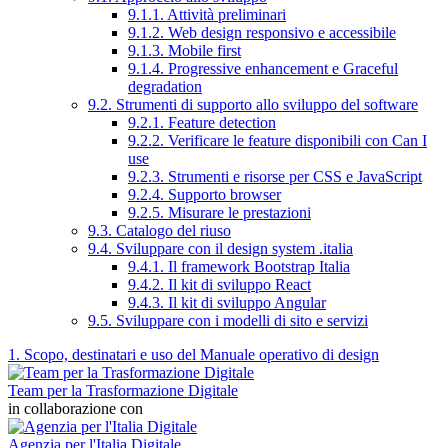
9.1.1. Attività preliminari
9.1.2. Web design responsivo e accessibile
9.1.3. Mobile first
9.1.4. Progressive enhancement e Graceful
degradation
9.2. Strumenti di supporto allo sviluppo del software
9.2.1. Feature detection
9.2.2. Verificare le feature disponibili con Can I
use
9.2.3. Strumenti e risorse per CSS e JavaScript
9.2.4. Supporto browser
9.2.5. Misurare le prestazioni
9.3. Catalogo del riuso
9.4. Sviluppare con il design system .italia
9.4.1. Il framework Bootstrap Italia
9.4.2. Il kit di sviluppo React
9.4.3. Il kit di sviluppo Angular
9.5. Sviluppare con i modelli di sito e servizi
1. Scopo, destinatari e uso del Manuale operativo di design
Team per la Trasformazione Digitale
in collaborazione con
Agenzia per l'Italia Digitale