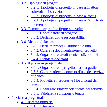
3.2. Tipologie di progetti
3.2.1. Tipologie di progetto in base agli attori
coinvolti nel servizio
3.2.2. Tipologie di progetto in base al focus
3.2.3. Tipologie di progetto in base all’ambito di
intervento
3.3. Competenze, ruoli e figure coinvolte
3.3.1. Coordinatore di progetto
3.3.2. Definire ruoli e responsabilità
3.4. Metodo di lavoro
3.4.1. Definire processi, strumenti e rituali
3.4.2. Curare la documentazione di progetto
3.4.3. Organizzare tavoli tecnici collaborativi
3.4.4. Prendere decisioni
3.5. Il processo progettuale
3.5.1. Organizzare il progetto e la sua gestione
3.5.2. Comprendere il contesto d’uso del servizio
pubblico
3.5.3. Progettare i processi e i
touchpoint
del
servizio
3.5.4. Realizzare l’interfaccia utente del servizio
3.5.5. Validare la soluzione ottenuta
4. Ricerca progettuale
4.1. Ricerca primaria
4.1.1. Interviste