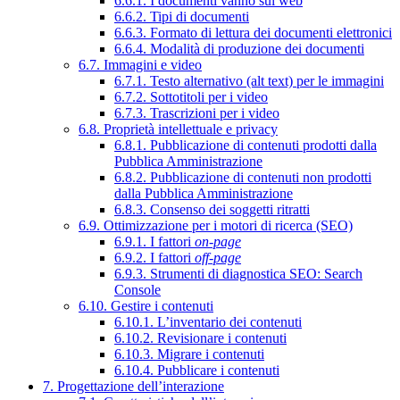
6.6.1. I documenti vanno sul web
6.6.2. Tipi di documenti
6.6.3. Formato di lettura dei documenti elettronici
6.6.4. Modalità di produzione dei documenti
6.7. Immagini e video
6.7.1. Testo alternativo (alt text) per le immagini
6.7.2. Sottotitoli per i video
6.7.3. Trascrizioni per i video
6.8. Proprietà intellettuale e privacy
6.8.1. Pubblicazione di contenuti prodotti dalla
Pubblica Amministrazione
6.8.2. Pubblicazione di contenuti non prodotti
dalla Pubblica Amministrazione
6.8.3. Consenso dei soggetti ritratti
6.9. Ottimizzazione per i motori di ricerca (SEO)
6.9.1. I fattori
on-page
6.9.2. I fattori
off-page
6.9.3. Strumenti di diagnostica SEO: Search
Console
6.10. Gestire i contenuti
6.10.1. L’inventario dei contenuti
6.10.2. Revisionare i contenuti
6.10.3. Migrare i contenuti
6.10.4. Pubblicare i contenuti
7. Progettazione dell’interazione