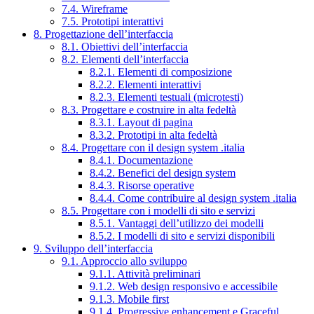
7.4. Wireframe
7.5. Prototipi interattivi
8. Progettazione dell’interfaccia
8.1. Obiettivi dell’interfaccia
8.2. Elementi dell’interfaccia
8.2.1. Elementi di composizione
8.2.2. Elementi interattivi
8.2.3. Elementi testuali (microtesti)
8.3. Progettare e costruire in alta fedeltà
8.3.1. Layout di pagina
8.3.2. Prototipi in alta fedeltà
8.4. Progettare con il design system .italia
8.4.1. Documentazione
8.4.2. Benefici del design system
8.4.3. Risorse operative
8.4.4. Come contribuire al design system .italia
8.5. Progettare con i modelli di sito e servizi
8.5.1. Vantaggi dell’utilizzo dei modelli
8.5.2. I modelli di sito e servizi disponibili
9. Sviluppo dell’interfaccia
9.1. Approccio allo sviluppo
9.1.1. Attività preliminari
9.1.2. Web design responsivo e accessibile
9.1.3. Mobile first
9.1.4. Progressive enhancement e Graceful