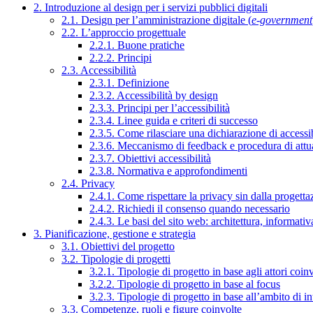
2. Introduzione al design per i servizi pubblici digitali
2.1. Design per l’amministrazione digitale (
e-government
2.2. L’approccio progettuale
2.2.1. Buone pratiche
2.2.2. Principi
2.3. Accessibilità
2.3.1. Definizione
2.3.2. Accessibilità by design
2.3.3. Principi per l’accessibilità
2.3.4. Linee guida e criteri di successo
2.3.5. Come rilasciare una dichiarazione di accessib
2.3.6. Meccanismo di feedback e procedura di attu
2.3.7. Obiettivi accessibilità
2.3.8. Normativa e approfondimenti
2.4. Privacy
2.4.1. Come rispettare la privacy sin dalla progettaz
2.4.2. Richiedi il consenso quando necessario
2.4.3. Le basi del sito web: architettura, informati
3. Pianificazione, gestione e strategia
3.1. Obiettivi del progetto
3.2. Tipologie di progetti
3.2.1. Tipologie di progetto in base agli attori coinv
3.2.2. Tipologie di progetto in base al focus
3.2.3. Tipologie di progetto in base all’ambito di i
3.3. Competenze, ruoli e figure coinvolte