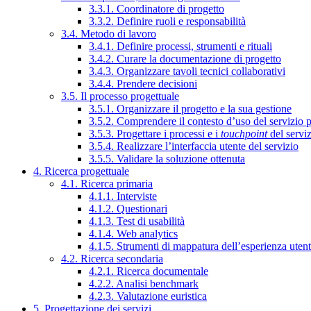
3.3.1. Coordinatore di progetto
3.3.2. Definire ruoli e responsabilità
3.4. Metodo di lavoro
3.4.1. Definire processi, strumenti e rituali
3.4.2. Curare la documentazione di progetto
3.4.3. Organizzare tavoli tecnici collaborativi
3.4.4. Prendere decisioni
3.5. Il processo progettuale
3.5.1. Organizzare il progetto e la sua gestione
3.5.2. Comprendere il contesto d’uso del servizio 
3.5.3. Progettare i processi e i
touchpoint
del servi
3.5.4. Realizzare l’interfaccia utente del servizio
3.5.5. Validare la soluzione ottenuta
4. Ricerca progettuale
4.1. Ricerca primaria
4.1.1. Interviste
4.1.2. Questionari
4.1.3. Test di usabilità
4.1.4. Web analytics
4.1.5. Strumenti di mappatura dell’esperienza uten
4.2. Ricerca secondaria
4.2.1. Ricerca documentale
4.2.2. Analisi benchmark
4.2.3. Valutazione euristica
5. Progettazione dei servizi