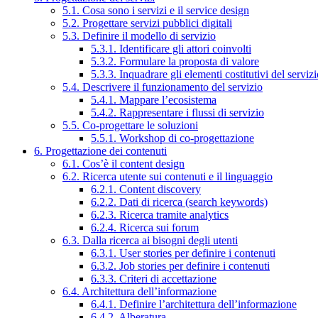
5.1. Cosa sono i servizi e il service design
5.2. Progettare servizi pubblici digitali
5.3. Definire il modello di servizio
5.3.1. Identificare gli attori coinvolti
5.3.2. Formulare la proposta di valore
5.3.3. Inquadrare gli elementi costitutivi del serviz
5.4. Descrivere il funzionamento del servizio
5.4.1. Mappare l’ecosistema
5.4.2. Rappresentare i flussi di servizio
5.5. Co-progettare le soluzioni
5.5.1. Workshop di co-progettazione
6. Progettazione dei contenuti
6.1. Cos’è il content design
6.2. Ricerca utente sui contenuti e il linguaggio
6.2.1. Content discovery
6.2.2. Dati di ricerca (search keywords)
6.2.3. Ricerca tramite analytics
6.2.4. Ricerca sui forum
6.3. Dalla ricerca ai bisogni degli utenti
6.3.1. User stories per definire i contenuti
6.3.2. Job stories per definire i contenuti
6.3.3. Criteri di accettazione
6.4. Architettura dell’informazione
6.4.1. Definire l’architettura dell’informazione
6.4.2. Alberatura