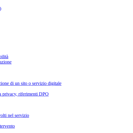
)
ilità
azione
ione di un sito o servizio digitale
va privacy, riferimenti DPO
olti nel servizio
ntervento