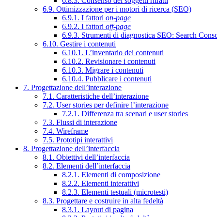
6.8.3. Consenso dei soggetti ritratti
6.9. Ottimizzazione per i motori di ricerca (SEO)
6.9.1. I fattori
on-page
6.9.2. I fattori
off-page
6.9.3. Strumenti di diagnostica SEO: Search Cons
6.10. Gestire i contenuti
6.10.1. L’inventario dei contenuti
6.10.2. Revisionare i contenuti
6.10.3. Migrare i contenuti
6.10.4. Pubblicare i contenuti
7. Progettazione dell’interazione
7.1. Caratteristiche dell’interazione
7.2. User stories per definire l’interazione
7.2.1. Differenza tra scenari e user stories
7.3. Flussi di interazione
7.4. Wireframe
7.5. Prototipi interattivi
8. Progettazione dell’interfaccia
8.1. Obiettivi dell’interfaccia
8.2. Elementi dell’interfaccia
8.2.1. Elementi di composizione
8.2.2. Elementi interattivi
8.2.3. Elementi testuali (microtesti)
8.3. Progettare e costruire in alta fedeltà
8.3.1. Layout di pagina