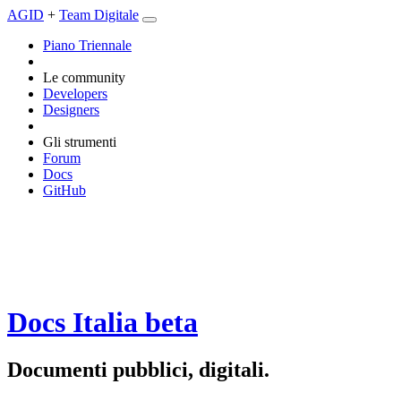
AGID
+
Team Digitale
Piano Triennale
Le community
Developers
Designers
Gli strumenti
Forum
Docs
GitHub
Docs Italia
beta
Documenti pubblici, digitali.