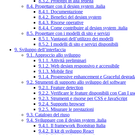
8.3.2. Prototipi in alta fedeltà
8.4. Progettare con il design system .italia
8.4.1. Documentazione
8.4.2. Benefici del design system
8.4.3. Risorse operative
8.4.4. Come contribuire al design system .italia
8.5. Progettare con i modelli di sito e servizi
8.5.1. Vantaggi dell’utilizzo dei modelli
8.5.2. I modelli di sito e servizi disponibili
9. Sviluppo dell’interfaccia
9.1. Approccio allo sviluppo
9.1.1. Attività preliminari
9.1.2. Web design responsivo e accessibile
9.1.3. Mobile first
9.1.4. Progressive enhancement e Graceful degrad
9.2. Strumenti di supporto allo sviluppo del software
9.2.1. Feature detection
9.2.2. Verificare le feature disponibili con Can I us
9.2.3. Strumenti e risorse per CSS e JavaScript
9.2.4. Supporto browser
9.2.5. Misurare le prestazioni
9.3. Catalogo del riuso
9.4. Sviluppare con il design system .italia
9.4.1. Il framework Bootstrap Italia
9.4.2. Il kit di sviluppo React