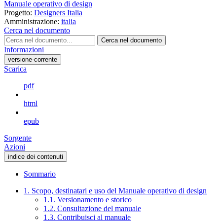
Manuale operativo di design
Progetto:
Designers Italia
Amministrazione:
italia
Cerca nel documento
Cerca nel documento
Informazioni
versione-corrente
Scarica
pdf
html
epub
Sorgente
Azioni
indice dei contenuti
Sommario
1. Scopo, destinatari e uso del Manuale operativo di design
1.1. Versionamento e storico
1.2. Consultazione del manuale
1.3. Contribuisci al manuale