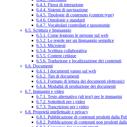
6.4.3. Flussi di interazione
6.4.4. Sistemi di navigazione
6.4.5. Tipologie di contenuto (content type)
6.4.6. Ontologie e standard
6.4.7. Vocabolari controllati e tassonomie
6.5. Scrittura e linguaggio
6.5.1. Come leggono le persone sul web
6.5.2. Le regole per un linguaggio semplice
6.5.3. Microtesti
6.5.4. Scrittura collaborativa
6.5.5. Content critique
6.5.6. Traduzione e localizzazione dei contenuti
6.6. Documenti
6.6.1. I documenti vanno sul web
6.6.2. Tipi di documenti
6.6.3. Formato di lettura dei documenti elettronici
6.6.4. Modalità di produzione dei documenti
6.7. Immagini e video
6.7.1. Testo alternativo (alt text) per le immagini
6.7.2. Sottotitoli per i video
6.7.3. Trascrizioni per i video
6.8. Proprietà intellettuale e privacy
6.8.1. Pubblicazione di contenuti prodotti dalla P
6.8.2. Pubblicazione di contenuti non prodotti dal