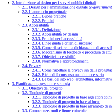
2. Introduzione al design per i servizi pubblici digitali
2.1. Design per l’amministrazione digitale (
e-government
2.2. L’approccio progettuale
2.2.1. Buone pratiche
2.2.2. Principi
2.3. Accessibilità
2.3.1. Definizione
2.3.2. Accessibilità by design
2.3.3. Principi per l’accessibilità
2.3.4. Linee guida e criteri di successo
2.3.5. Come rilasciare una dichiarazione di accessib
2.3.6. Meccanismo di feedback e procedura di attu
2.3.7. Obiettivi accessibilità
2.3.8. Normativa e approfondimenti
2.4. Privacy
2.4.1. Come rispettare la privacy sin dalla progettaz
2.4.2. Richiedi il consenso quando necessario
2.4.3. Le basi del sito web: architettura, informati
3. Pianificazione, gestione e strategia
3.1. Obiettivi del progetto
3.2. Tipologie di progetti
3.2.1. Tipologie di progetto in base agli attori coinv
3.2.2. Tipologie di progetto in base al focus
3.2.3. Tipologie di progetto in base all’ambito di i
3.3. Competenze, ruoli e figure coinvolte