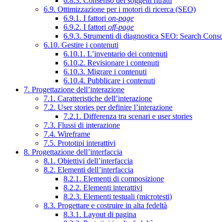
6.8.3. Consenso dei soggetti ritratti
6.9. Ottimizzazione per i motori di ricerca (SEO)
6.9.1. I fattori
on-page
6.9.2. I fattori
off-page
6.9.3. Strumenti di diagnostica SEO: Search Cons
6.10. Gestire i contenuti
6.10.1. L’inventario dei contenuti
6.10.2. Revisionare i contenuti
6.10.3. Migrare i contenuti
6.10.4. Pubblicare i contenuti
7. Progettazione dell’interazione
7.1. Caratteristiche dell’interazione
7.2. User stories per definire l’interazione
7.2.1. Differenza tra scenari e user stories
7.3. Flussi di interazione
7.4. Wireframe
7.5. Prototipi interattivi
8. Progettazione dell’interfaccia
8.1. Obiettivi dell’interfaccia
8.2. Elementi dell’interfaccia
8.2.1. Elementi di composizione
8.2.2. Elementi interattivi
8.2.3. Elementi testuali (microtesti)
8.3. Progettare e costruire in alta fedeltà
8.3.1. Layout di pagina