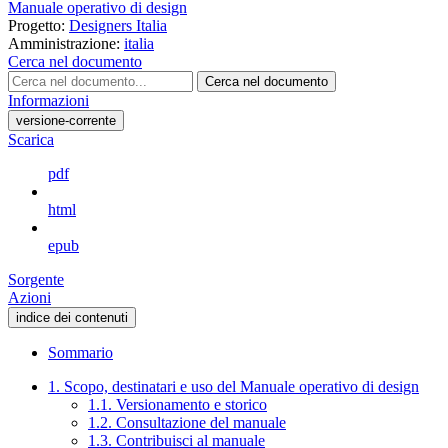
Manuale operativo di design
Progetto:
Designers Italia
Amministrazione:
italia
Cerca nel documento
Cerca nel documento
Informazioni
versione-corrente
Scarica
pdf
html
epub
Sorgente
Azioni
indice dei contenuti
Sommario
1. Scopo, destinatari e uso del Manuale operativo di design
1.1. Versionamento e storico
1.2. Consultazione del manuale
1.3. Contribuisci al manuale