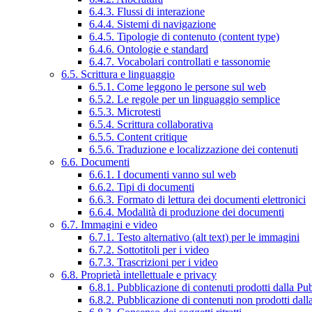
6.4.3. Flussi di interazione
6.4.4. Sistemi di navigazione
6.4.5. Tipologie di contenuto (content type)
6.4.6. Ontologie e standard
6.4.7. Vocabolari controllati e tassonomie
6.5. Scrittura e linguaggio
6.5.1. Come leggono le persone sul web
6.5.2. Le regole per un linguaggio semplice
6.5.3. Microtesti
6.5.4. Scrittura collaborativa
6.5.5. Content critique
6.5.6. Traduzione e localizzazione dei contenuti
6.6. Documenti
6.6.1. I documenti vanno sul web
6.6.2. Tipi di documenti
6.6.3. Formato di lettura dei documenti elettronici
6.6.4. Modalità di produzione dei documenti
6.7. Immagini e video
6.7.1. Testo alternativo (alt text) per le immagini
6.7.2. Sottotitoli per i video
6.7.3. Trascrizioni per i video
6.8. Proprietà intellettuale e privacy
6.8.1. Pubblicazione di contenuti prodotti dalla P
6.8.2. Pubblicazione di contenuti non prodotti dal