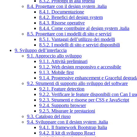
8.3.2. Prototipi in alta fedeltà
8.4. Progettare con il design system .italia
8.4.1. Documentazione
8.4.2. Benefici del design system
8.4.3. Risorse operative
8.4.4. Come contribuire al design system .italia
8.5. Progettare con i modelli di sito e servizi
8.5.1. Vantaggi dell’utilizzo dei modelli
8.5.2. I modelli di sito e servizi disponibili
9. Sviluppo dell’interfaccia
9.1. Approccio allo sviluppo
9.1.1. Attività preliminari
9.1.2. Web design responsivo e accessibile
9.1.3. Mobile first
9.1.4. Progressive enhancement e Graceful degrad
9.2. Strumenti di supporto allo sviluppo del software
9.2.1. Feature detection
9.2.2. Verificare le feature disponibili con Can I us
9.2.3. Strumenti e risorse per CSS e JavaScript
9.2.4. Supporto browser
9.2.5. Misurare le prestazioni
9.3. Catalogo del riuso
9.4. Sviluppare con il design system .italia
9.4.1. Il framework Bootstrap Italia
9.4.2. Il kit di sviluppo React