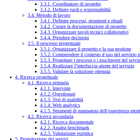
3.3.1. Coordinatore di progetto
3.3.2. Definire ruoli e responsabilità
3.4. Metodo di lavoro
3.4.1. Definire processi, strumenti e rituali
3.4.2. Curare la documentazione di progetto
3.4.3. Organizzare tavoli tecnici collaborativi
3.4.4. Prendere decisioni
3.5. Il processo progettuale
3.5.1. Organizzare il progetto e la sua gestione
3.5.2. Comprendere il contesto d’uso del servizio 
3.5.3. Progettare i processi e i
touchpoint
del servi
3.5.4. Realizzare l’interfaccia utente del servizio
3.5.5. Validare la soluzione ottenuta
4. Ricerca progettuale
4.1. Ricerca primaria
4.1.1. Interviste
4.1.2. Questionari
4.1.3. Test di usabilità
4.1.4. Web analytics
4.1.5. Strumenti di mappatura dell’esperienza uten
4.2. Ricerca secondaria
4.2.1. Ricerca documentale
4.2.2. Analisi benchmark
4.2.3. Valutazione euristica
5. Progettazione dei servizi