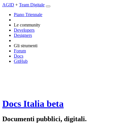
AGID
+
Team Digitale
Piano Triennale
Le community
Developers
Designers
Gli strumenti
Forum
Docs
GitHub
Docs Italia
beta
Documenti pubblici, digitali.