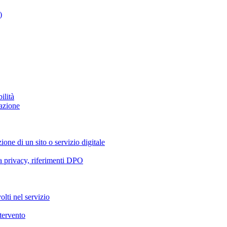
)
ilità
azione
ione di un sito o servizio digitale
va privacy, riferimenti DPO
olti nel servizio
ntervento