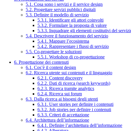
5.1. Cosa sono i servizi e il service design
5.2. Progettare servizi pubblici digitali
5.3. Definire il modello di servizio
5.3.1. Identificare gli attori coinvolti
5.3.2. Formulare la proposta di valore
5.3.3. Inquadrare gli elementi costitutivi del serviz
5.4. Descrivere il funzionamento del servizio
5.4.1. Mappare l’ecosistema
5.4.2. Rappresentare i flussi di servizio
5.5. Co-progettare le soluzioni
5.5.1. Workshop di co-progettazione
6. Progettazione dei contenuti
6.1. Cos’è il content design
6.2. Ricerca utente sui contenuti e il linguaggio
6.2.1. Content discovery
6.2.2. Dati di ricerca (search keywords)
6.2.3. Ricerca tramite analytics
6.2.4. Ricerca sui forum
6.3. Dalla ricerca ai bisogni degli utenti
6.3.1. User stories per definire i contenuti
6.3.2. Job stories per definire i contenuti
6.3.3. Criteri di accettazione
6.4. Architettura dell’informazione
6.4.1. Definire l’architettura dell’informazione
6.4.2. Alberatura